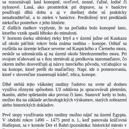
sa rozoznávajú laná konopné, oceľové, nosné, ťažné, lodné či
nylonové. Laná, ako prostriedok pri doprave, sa v baníctve
používajú dlhú dobu a aj v dnešnej dobe sú prakticky
nenahraditeľné, a to nielen v baníctve. Predložený text predkladá
niekoľko postrehov z jeho histórie.
Z ďalších riadkov vyplynie, že na počiatku bolo konopné lano,
ktorého vznik spadá hlboko do minulosti.
V hornom úseku sibírskej rieky Irtyš a v území južne od Kaukazu
už okolo päťtisíc rokov bola známa rastlina – konope. Odtiaľ sa
rozšírila na územie ležiace severne od Kaspického a Čierneho mora,
neskôr sa udomácnila aj na území okolo Stredozemného mora. Pri
svojom sťahovaní sa s ňou stretávali aj predkovia staromaďarov, čo
okrem iného dosvedčujú aj názvy tureckého pôvodu, vzťahujúce sa
na konope, ktoré prešli do maďarčiny. Napr. ide o pomenovania,
ktoré v slovenčine znamenajú kúdeľ, trlica, konope.
Dlhé steblá tejto vláknitej rastliny ľudstvo na svete až dodnes
využíva rôznymi spôsobmi. Už oddávna ju spracovávali pletením,
tkaním, alebo splietaním ako povraz či lano. Stanoviť kedy to bolo,
možno iba na základe archeologických výskumov, starých zobrazení
alebo historických dokladov.
Prvé stopy využívania tejto rastliny možno nájsť na území Egypta.
V období rokov 1490 – 1475 pred n. l., keď panovala kráľovná
Hatšepsut, sa v kostole Der el Bahri (poznámka: historické miesto v