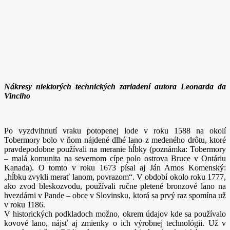
Nákresy niektorých technických zariadení autora Leonarda da
Vinciho
Po vyzdvihnutí vraku potopenej lode v roku 1588 na okolí
Tobermory bolo v ňom nájdené dlhé lano z medeného drôtu, ktoré
pravdepodobne používali na meranie hĺbky (poznámka: Tobermory
– malá komunita na severnom cípe polo ostrova Bruce v Ontáriu
Kanada). O tomto v roku 1673 písal aj Ján Amos Komenský:
„hĺbku zvykli merať lanom, povrazom“. V období okolo roku 1777,
ako zvod bleskozvodu, používali ručne pletené bronzové lano na
hvezdárni v Pande – obce v Slovinsku, ktorá sa prvý raz spomína už
v roku 1186.
V historických podkladoch možno, okrem údajov kde sa používalo
kovové lano, nájsť aj zmienky o ich výrobnej technológii. Už v