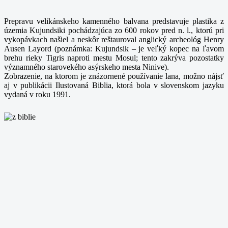
Prepravu velikánskeho kamenného balvana predstavuje plastika z
územia Kujundsiki pochádzajúca zo 600 rokov pred n. l., ktorú pri
vykopávkach našiel a neskôr reštauroval anglický archeológ Henry
Ausen Layord (poznámka: Kujundsik – je veľký kopec na ľavom
brehu rieky Tigris naproti mestu Mosul; tento zakrýva pozostatky
významného starovekého asýrskeho mesta Ninive).
Zobrazenie, na ktorom je znázornené používanie lana, možno nájsť
aj v publikácii Ilustovaná Biblia, ktorá bola v slovenskom jazyku
vydaná v roku 1991.