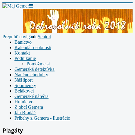
Prepnúť navigáciu
Seniori
Baníctvo
Kalendár osobností
Kontakt
Podnikanie
Pomôžme si
Gemerská detektívka
Náučné chodníky
Náš šport
Spomienky
Belákovci
Gemerské nárečia
Hutníctvo
Z obcí Gemera
Ján Bradáč
Príbehy z Gemera - Ilustrácie
Plagáty