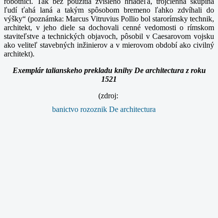
robotníci. Tak bez použitia zvislého hriadeľa, trojčlenná skupina
ľudí ťahá laná a takým spôsobom bremeno ľahko zdvíhali do
výšky“ (poznámka: Marcus Vitruvius Pollio bol starorímsky technik,
architekt, v jeho diele sa dochovali cenné vedomosti o rímskom
staviteľstve a technických objavoch, pôsobil v Caesarovom vojsku
ako veliteľ stavebných inžinierov a v mierovom období ako civilný
architekt).
Exemplár talianskeho prekladu knihy De architectura z roku
1521
(zdroj: