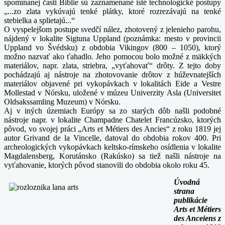
spomínanej časti Biblie sú zaznamenané isté technologické postupy
„...zo zlata vykúvajú tenké plátky, ktoré rozrezávajú na tenké
stebielka a splietajú...“
O vyspelejšom postupe svedčí nález, zhotovený z jelenieho parohu,
nájdený v lokalite Sigtuna Uppland (poznámka: mesto v provincii
Uppland vo Švédsku) z obdobia Vikingov (800 – 1050), ktorý
možno nazvať ako ťahadlo. Jeho pomocou bolo možné z mäkkých
materiálov, napr. zlata, striebra, „vyťahovať“ drôty. Z tejto doby
pochádzajú aj nástroje na zhotovovanie drôtov z húževnatejších
materiálov objavené pri vykopávkach v lokalitách Eide a Vestre
Mollestad v Nórsku, uložené v múzeu Univerzity Asla (Universitet
Oldsakssamling Muzeum) v Nórsku.
Aj v iných územiach Európy sa zo starých dôb našli podobné
nástroje napr. v lokalite Champadne Chatelet Francúzsko, ktorých
pôvod, vo svojej práci „Arts et Métiers des Ancies“ z roku 1819 jej
autor Grivand de la Vincelle, datoval do obdobia rokov 400. Pri
archeologických vykopávkach keltsko-rímskeho osídlenia v lokalite
Magdalensberg, Korutánsko (Rakúsko) sa tiež našli nástroje na
vyťahovanie, ktorých pôvod stanovili do obdobia okolo roku 45.
Úvodná
strana
publikácie
Arts et Métiers
des Anceiens z