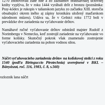
1270 zhotovovali zlaté nite a zo záznamov bratislavskej účtovnej
knihy vyplýva, že v roku 1444 vyrábali drôt z bronzu (poznámka:
Pray-kódex je rukopis v talianskom jazyku zo začiatku XIII. storočia
obsahujúci okrem iného aj zápisy kronikára uložený maďarskom
národnom múzeu). Udáva sa, že v Gelnici roku 1772 boli v
prevádzke dve zariadenia na vyťahovanie drôtov.
Namáhavé ručné vyťahovanie drôtov odstránil majster Rudolf z
Norimbergu v Nemecku, keď zostrojil zariadenie na vyťahovanie vo
forme kolísky. Skutočný pokrok však znamenalo zostrojenie
vyťahovacieho zariadenia na pohon vodnou silou.
Náčrt vyťahovacieho zariadenia drôtov na kolískovej stolici z roku
1540 (podľa Biringuccio Pirotechnia) uverejnené v BKL –
Bányászat, roč. 116, 1983, č. 8, s.560)