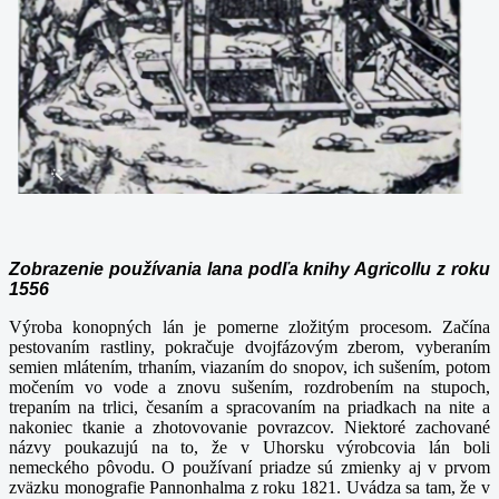
Zobrazenie používania lana podľa knihy Agricollu z roku
1556
Výroba konopných lán je pomerne zložitým procesom. Začína
pestovaním rastliny, pokračuje dvojfázovým zberom, vyberaním
semien mlátením, trhaním, viazaním do snopov, ich sušením, potom
močením vo vode a znovu sušením, rozdrobením na stupoch,
trepaním na trlici, česaním a spracovaním na priadkach na nite a
nakoniec tkanie a zhotovovanie povrazcov. Niektoré zachované
názvy poukazujú na to, že v Uhorsku výrobcovia lán boli
nemeckého pôvodu. O používaní priadze sú zmienky aj v prvom
zväzku monografie Pannonhalma z roku 1821. Uvádza sa tam, že v