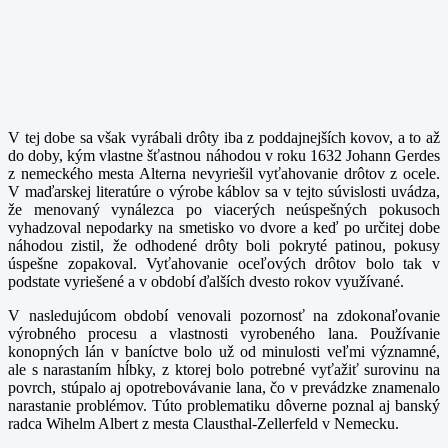
V tej dobe sa však vyrábali drôty iba z poddajnejších kovov, a to až
do doby, kým vlastne šťastnou náhodou v roku 1632 Johann Gerdes
z nemeckého mesta Alterna nevyriešil vyťahovanie drôtov z ocele.
V maďarskej literatúre o výrobe káblov sa v tejto súvislosti uvádza,
že menovaný vynálezca po viacerých neúspešných pokusoch
vyhadzoval nepodarky na smetisko vo dvore a keď po určitej dobe
náhodou zistil, že odhodené drôty boli pokryté patinou, pokusy
úspešne zopakoval. Vyťahovanie oceľových drôtov bolo tak v
podstate vyriešené a v období ďalších dvesto rokov využívané.
V nasledujúcom období venovali pozornosť na zdokonaľovanie
výrobného procesu a vlastnosti vyrobeného lana. Používanie
konopných lán v baníctve bolo už od minulosti veľmi významné,
ale s narastaním hĺbky, z ktorej bolo potrebné vyťažiť surovinu na
povrch, stúpalo aj opotrebovávanie lana, čo v prevádzke znamenalo
narastanie problémov. Túto problematiku dôverne poznal aj banský
radca Wihelm Albert z mesta Clausthal-Zellerfeld v Nemecku.