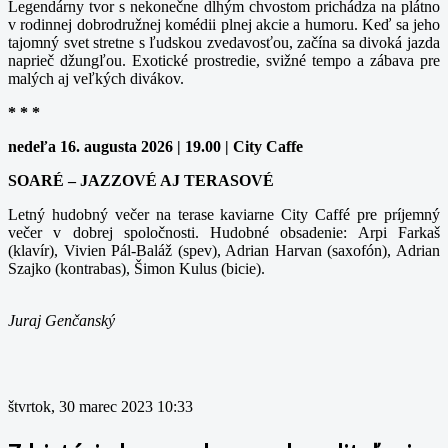
Legendárny tvor s nekonečne dlhým chvostom prichádza na plátno
v rodinnej dobrodružnej komédii plnej akcie a humoru. Keď sa jeho
tajomný svet stretne s ľudskou zvedavosťou, začína sa divoká jazda
naprieč džungľou. Exotické prostredie, svižné tempo a zábava pre
malých aj veľkých divákov.
* * *
nedeľa 16. augusta 2026 | 19.00 | City Caffe
SOARÉ – JAZZOVÉ AJ TERASOVÉ
Letný hudobný večer na terase kaviarne City Caffé pre príjemný
večer v dobrej spoločnosti. Hudobné obsadenie: Arpi Farkaš
(klavír), Vivien Pál-Baláž (spev), Adrian Harvan (saxofón), Adrian
Szajko (kontrabas), Šimon Kulus (bicie).
Juraj Genčanský
štvrtok, 30 marec 2023 10:33