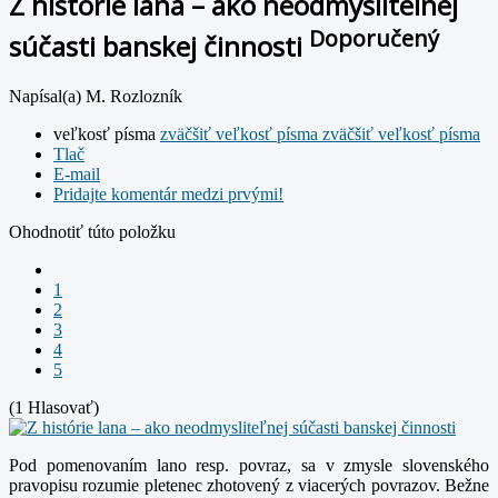
Z histórie lana – ako neodmysliteľnej
Doporučený
súčasti banskej činnosti
Napísal(a) M. Rozlozník
veľkosť písma
zväčšiť veľkosť písma
zväčšiť veľkosť písma
Tlač
E-mail
Pridajte komentár medzi prvými!
Ohodnotiť túto položku
1
2
3
4
5
(1 Hlasovať)
Pod pomenovaním lano resp. povraz, sa v zmysle slovenského
pravopisu rozumie pletenec zhotovený z viacerých povrazov. Bežne