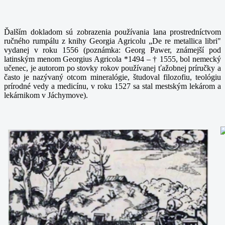
Ďalším dokladom sú zobrazenia používania lana prostredníctvom
ručného rumpálu z knihy Georgia Agricolu „De re metallica libri"
vydanej v roku 1556 (poznámka: Georg Pawer, známejší pod
latinským menom Georgius Agricola *1494 – † 1555, bol nemecký
učenec, je autorom po stovky rokov používanej ťažobnej príručky a
často je nazývaný otcom mineralógie, študoval filozofiu, teológiu
prírodné vedy a medicínu, v roku 1527 sa stal mestským lekárom a
lekárnikom v Jáchymove).