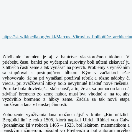
https://sk.wikipedia.org/wiki/Marcus_Vitruvius_Pollio#De_architectu
Zdvíhanie bremien je aj v baníctve viacstoročnou úlohou. V
priebehu času, baníci po vyčerpaní suroviny boli nútení získavať ju
z hlbších častí zeme a tak vynášať na povrch. Problémy s vynášaním
sa stupňovali s postupujúcou hĺbkou. Kým v začiatkoch ešte
vyhovovalo, že sa pri vynášaní používal rebrík a rôzne nádoby či
vrecia, pri zväčšovaní hĺbky bolo nevyhnuté hľadať nové riešenia.
Po ruke bola dovtedajšia skúsenosť, a to, že ak sa pomocou lana dá
zdvíhať bremeno zo zeme nahor, musí byť vhodné aj na to, aby
vyzdvihlo bremeno z hĺbky zeme. Začala sa tak nová etapa
používania lana v banskej činnosti.
Zobrazenie využívania lana možno nájsť v knihe „Ein nützlich
Bergbüchlin“ z roku 1505, ktorú napísal Ulrich Rühlei von Calw
(poznámka: žil v rokoch 1465 – 1523, bol lekárom, matematikom a
banským inžinierom, pôsobil vo Freibergu a bol autorom prvého