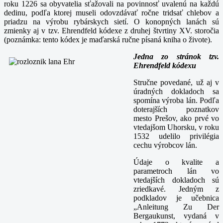
roku 1226 sa obyvatelia sťažovali na povinnosť uvalenú na každú
dedinu, podľa ktorej museli odovzdávať ročne tridsať chlebov a
priadzu na výrobu rybárskych sietí. O konopných lanách sú
zmienky aj v tzv. Ehrendfeld kódexe z druhej štvrtiny XV. storočia
(poznámka: tento kódex je maďarská ručne písaná kniha o živote).
Jedna zo stránok tzv.
Ehrendfeld kódexu
Stručne povedané, už aj v
úradných dokladoch sa
spomína výroba lán. Podľa
doterajších poznatkov
mesto Prešov, ako prvé vo
vtedajšom Uhorsku, v roku
1532 udelilo privilégia
cechu výrobcov lán.
Údaje o kvalite a
parametroch lán vo
vtedajších dokladoch sú
zriedkavé. Jedným z
podkladov je učebnica
„Anleitung Zu Der
Bergaukunst, vydaná v