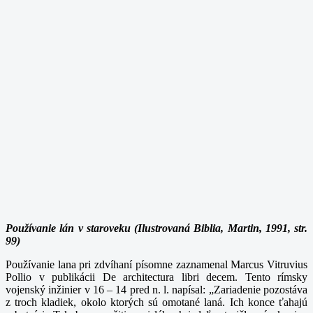
Používanie lán v staroveku (Ilustrovaná Biblia, Martin, 1991, str.
99)
Používanie lana pri zdvíhaní písomne zaznamenal Marcus Vitruvius
Pollio v publikácii De architectura libri decem. Tento rímsky
vojenský inžinier v 16 – 14 pred n. l. napísal: „Zariadenie pozostáva
z troch kladiek, okolo ktorých sú omotané laná. Ich konce ťahajú