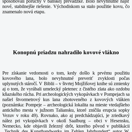
spôsobovali poruchy v banskej prevádzke. Bolo nevyhnutné nájsť
nové, stabilnejšie riešenie. Východiskom sa stalo použitie kovu, čo
znamenalo novú etapu.
Konopnú priadzu nahradilo kovové vlákno
Pre získanie vedomosti o tom, kedy došlo k prvému použitiu
kovového lana, bolo nevyhnutné preveriť zvyklosti počas
uplynutých stáročí. V Biblii – v štvrtej Mojžišovej knihe sú zmienky
aj o tom, že vyrábali umelecký pletenec z čistého zlata ako ozdobu
kňazského rúcha. Pri archeologických vykopávkach v Pompejach sa
našiel štvormetrový kus lana zhotoveného z kovových vlákien
(poznámka: Pompeje – archeologická lokalita na mieste vtedajšieho
antického mesta v južnom Taliansku, ktoré zničila erupcia sopky
Vezuv v roku 49). Rovnako, ako aj predchádzajúci, je zriedkavý
nález pri vykopávkach v okolí Saalburg – obci v Hesensku,
Nemecko, kde objavili železný drôt, ktorého pôvod v publikácii
„Technik des Kunsthandwerks im Zehlen Jahrhundert“ autor W.