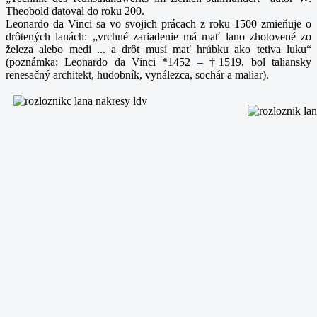
Theobold datoval do roku 200.
Leonardo da Vinci sa vo svojich prácach z roku 1500 zmieňuje o
drôtených lanách: „vrchné zariadenie má mať lano zhotovené zo
železa alebo medi ... a drôt musí mať hrúbku ako tetiva luku“
(poznámka: Leonardo da Vinci *1452 – †1519, bol taliansky
renesačný architekt, hudobník, vynálezca, sochár a maliar).