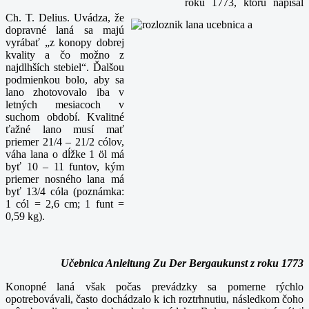
roku 1773, ktorú napísal
Ch. T. Delius. Uvádza, že
dopravné laná sa majú
vyrábať „z konopy dobrej
kvality a čo možno z
najdlhších stebiel“. Ďalšou
podmienkou bolo, aby sa
lano zhotovovalo iba v
letných mesiacoch v
suchom období. Kvalitné
ťažné lano musí mať
priemer 21/4 – 21/2 cólov,
váha lana o dĺžke 1 öl má
byť 10 – 11 funtov, kým
priemer nosného lana má
byť 13/4 cóla (poznámka:
1 cól = 2,6 cm; 1 funt =
0,59 kg).
Učebnica Anleitung Zu Der Bergaukunst z roku 1773
Konopné laná však počas prevádzky sa pomerne rýchlo
opotrebovávali, často dochádzalo k ich roztrhnutiu, následkom čoho