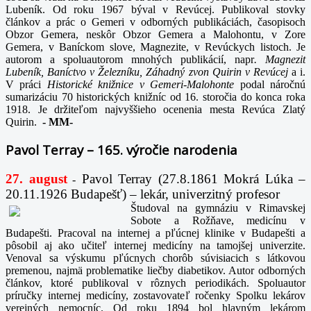
Lubeník. Od roku 1967 býval v Revúcej. Publikoval stovky
článkov a prác o Gemeri v odborných publikáciách, časopisoch
Obzor Gemera, neskôr Obzor Gemera a Malohontu, v Zore
Gemera, v Baníckom slove, Magnezite, v Revúckych listoch. Je
autorom a spoluautorom mnohých publikácií, napr
. Magnezit
Lubeník, Baníctvo v Železníku, Záhadný zvon Quirin v Revúcej
a i.
V práci
Historické knižnice v Gemeri-Malohonte
podal náročnú
sumarizáciu 70 historických knižníc od 16. storočia do konca roka
1918. Je držiteľom najvyššieho ocenenia mesta Revúca Zlatý
Quirin.
-
MM-
Pavol Terray – 165. výročie narodenia
27. august
Pavol Terray
(27.8.1861 Mokrá Lúka –
-
20.11.1926 Budapešť) – lekár, univerzitný profesor
Študoval na gymnáziu v Rimavskej
Sobote a Rožňave, medicínu v
Budapešti. Pracoval na internej a pľúcnej klinike v Budapešti a
pôsobil aj ako učiteľ internej medicíny na tamojšej univerzite.
Venoval sa výskumu pľúcnych chorôb súvisiacich s látkovou
premenou, najmä problematike liečby diabetikov. Autor odborných
článkov, ktoré publikoval v rôznych periodikách. Spoluautor
príručky internej medicíny, zostavovateľ ročenky Spolku lekárov
verejných nemocníc. Od roku 1894 bol hlavným lekárom