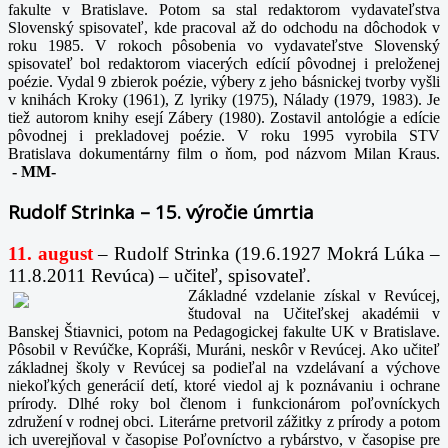
fakulte v Bratislave. Potom sa stal redaktorom vydavateľstva
Slovenský spisovateľ, kde pracoval až do odchodu na dôchodok v
roku 1985. V rokoch pôsobenia vo vydavateľstve Slovenský
spisovateľ bol redaktorom viacerých edícií pôvodnej i preloženej
poézie. Vydal 9 zbierok poézie, výbery z jeho básnickej tvorby vyšli
v knihách Kroky (1961), Z lyriky (1975), Nálady (1979, 1983). Je
tiež autorom knihy esejí Zábery (1980). Zostavil antológie a edície
pôvodnej i prekladovej poézie. V roku 1995 vyrobila STV
Bratislava dokumentárny film o ňom, pod názvom Milan Kraus.
-
MM-
Rudolf Strinka – 15. výročie úmrtia
11. august
– Rudolf Strinka (19.6.1927 Mokrá Lúka –
11.8.2011 Revúca) – učiteľ, spisovateľ.
Základné vzdelanie získal v Revúcej,
študoval na Učiteľskej akadémii v
Banskej Štiavnici, potom na Pedagogickej fakulte UK v Bratislave.
Pôsobil v Revúčke, Kopráši, Muráni, neskôr v Revúcej. Ako učiteľ
základnej školy v Revúcej sa podieľal na vzdelávaní a výchove
niekoľkých generácií detí, ktoré viedol aj k poznávaniu i ochrane
prírody. Dlhé roky bol členom i funkcionárom poľovníckych
združení v rodnej obci. Literárne pretvoril zážitky z prírody a potom
ich uverejňoval v časopise Poľovníctvo a rybárstvo, v časopise pre