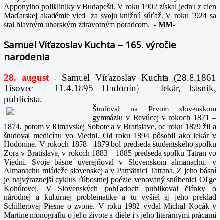
Apponyiho polikliniky v Budapešti. V roku 1902 získal jednu z cien
Maďarskej akadémie vied za svoju knižnú súťaž. V roku 1924 sa
stal hlavným uhorským zdravotným poradcom.
-
MM-
Samuel Víťazoslav Kuchta – 165. výročie
narodenia
28. august
Samuel Víťazoslav Kuchta (28.8.1861
-
Tisovec – 11.4.1895 Hodonín) – lekár, básnik,
publicista.
Študoval na Prvom slovenskom
gymnáziu v Revúcej v rokoch 1871 –
1874, potom v Rimavskej Sobote a v Bratislave, od roku 1879 žil a
študoval medicínu vo Viedni. Od roku 1894 pôsobil ako lekár v
Hodoníne. V rokoch 1878 –1879 bol predseda študentského spolku
Zora v Bratislave, v rokoch 1883 – 1885 predseda spolku Tatran vo
Viedni. Svoje básne uverejňoval v Slovenskom almanachu, v
Almanachu mládeže slovenskej a v Pamätnici Tatrana. Z jeho básní
je najvýraznejší cyklus ľúbostnej poézie venovaný snúbenici Oľge
Kohútovej. V Slovenských pohľadoch publikoval články o
národnej a kultúrnej problematike a tu vyšiel aj jeho preklad
Schillerovej Piesne o zvone. V roku 1982 vydal Michal Kocák v
Martine monografiu o jeho živote a diele i s jeho literárnymi prácami