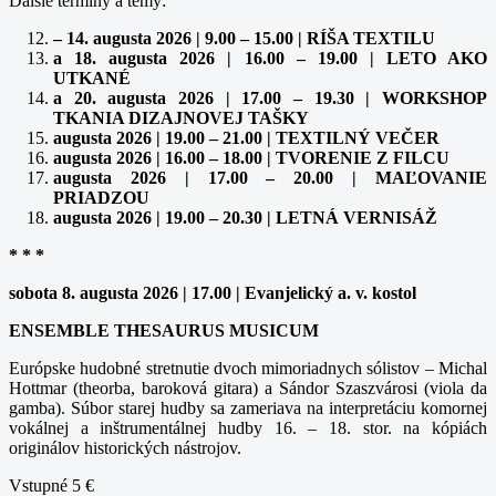
Ďalšie termíny a témy:
– 14. augusta 2026 | 9.00 – 15.00 | RÍŠA TEXTILU
a 18. augusta 2026 | 16.00 – 19.00 | LETO AKO
UTKANÉ
a 20. augusta 2026 | 17.00 – 19.30 | WORKSHOP
TKANIA DIZAJNOVEJ TAŠKY
augusta 2026 | 19.00 – 21.00 | TEXTILNÝ VEČER
augusta 2026 | 16.00 – 18.00 | TVORENIE Z FILCU
augusta 2026 | 17.00 – 20.00 | MAĽOVANIE
PRIADZOU
augusta 2026 | 19.00 – 20.30 | LETNÁ VERNISÁŽ
* * *
sobota 8. augusta 2026 | 17.00 | Evanjelický a. v. kostol
ENSEMBLE THESAURUS MUSICUM
Európske hudobné stretnutie dvoch mimoriadnych sólistov – Michal
Hottmar (theorba, baroková gitara) a Sándor Szaszvárosi (viola da
gamba). Súbor starej hudby sa zameriava na interpretáciu komornej
vokálnej a inštrumentálnej hudby 16. – 18. stor. na kópiách
originálov historických nástrojov.
Vstupné 5 €