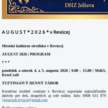
A U G U S T * 2 0 2 6 * v Revúcej
Mestské kultúrne stredisko v Revúcej
AUGUST 2026 | PROGRAM
* * *
pondelok a utorok 4. a 5. augusta 2026 | 9.00 – 15.00 | MsKS,
KrosCraft
TUFTINGOVÝ DENNÝ TÁBOR
Kreatívne textilné centrum v Revúcej usporiada najrozličnejšie
aktivity pre deti, dospelých aj celé rodiny. Info: 0908 631 879
|