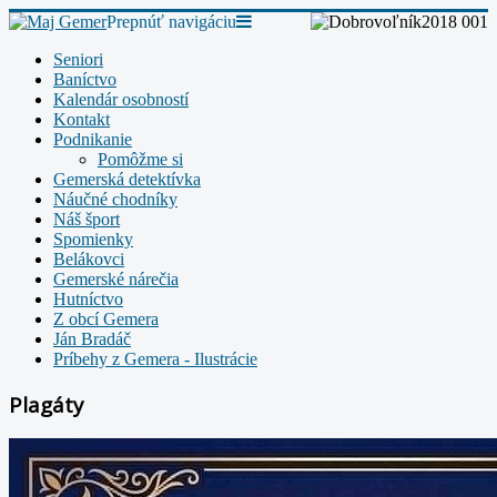
Prepnúť navigáciu
Seniori
Baníctvo
Kalendár osobností
Kontakt
Podnikanie
Pomôžme si
Gemerská detektívka
Náučné chodníky
Náš šport
Spomienky
Belákovci
Gemerské nárečia
Hutníctvo
Z obcí Gemera
Ján Bradáč
Príbehy z Gemera - Ilustrácie
Plagáty