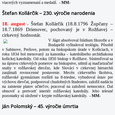
viacerých vyznamenaní a medailí.
-
MM-
Štefan Kollárčik – 230. výročie narodenia
18. august
Štefan Kollárčik (18.8.1796 Župčany –
-
18.7.1869 Drienovec, pochovaný je v Rožňave) –
cirkevný hodnostár.
V Jágri absolvoval štúdium filozofie a v
Budapešti vyštudoval teológiu. Pôsobil
v Sabinove, Prešove, potom na biskupskom úrade v Košiciach, v
roku 1834 bol menovaný za kanonika – katedrálneho archidiakona
košickej katedrály. Od roku 1850 biskup v Rožňave. Sústreďoval sa
na úpravu cirkevných pomerov na biskupstve, utlmil aj maďarizačné
snahy v rožňavskej diecéze, kde Slováci v cirkevnej hierarchii
zaujímali rovnocenné postavenie. Mecén cirkevného školstva,
rožňavské gymnázium rozšíril na 8-triedne, vybudoval ústav pre
výchovu dievčat, podporoval chudobných študentov, založil nadáciu
na zaistenie platov učiteľov, pracoval na založení nemocnice. Dal
obnoviť a pretvoriť interiér rožňavskej katedrály. Jeho telesné
pozostatky sú uložené v krypte rožňavskej katedrály.
-
MM-
Ján Polomský – 45. výročie úmrtia