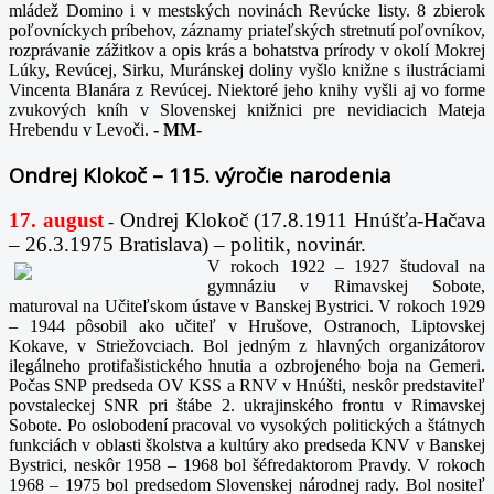
mládež Domino i v mestských novinách Revúcke listy. 8 zbierok
poľovníckych príbehov, záznamy priateľských stretnutí poľovníkov,
rozprávanie zážitkov a opis krás a bohatstva prírody v okolí Mokrej
Lúky, Revúcej, Sirku, Muránskej doliny vyšlo knižne s ilustráciami
Vincenta Blanára z Revúcej. Niektoré jeho knihy vyšli aj vo forme
zvukových kníh v Slovenskej knižnici pre nevidiacich Mateja
Hrebendu v Levoči.
-
MM-
Ondrej Klokoč – 115. výročie narodenia
17. august
Ondrej Klokoč (17.8.1911 Hnúšťa-Hačava
-
– 26.3.1975 Bratislava) – politik, novinár.
V rokoch 1922 – 1927 študoval na
gymnáziu v Rimavskej Sobote,
maturoval na Učiteľskom ústave v Banskej Bystrici. V rokoch 1929
– 1944 pôsobil ako učiteľ v Hrušove, Ostranoch, Liptovskej
Kokave, v Striežovciach. Bol jedným z hlavných organizátorov
ilegálneho protifašistického hnutia a ozbrojeného boja na Gemeri.
Počas SNP predseda OV KSS a RNV v Hnúšti, neskôr predstaviteľ
povstaleckej SNR pri štábe 2. ukrajinského frontu v Rimavskej
Sobote. Po oslobodení pracoval vo vysokých politických a štátnych
funkciách v oblasti školstva a kultúry ako predseda KNV v Banskej
Bystrici, neskôr 1958 – 1968 bol šéfredaktorom Pravdy. V rokoch
1968 – 1975 bol predsedom Slovenskej národnej rady. Bol nositeľ