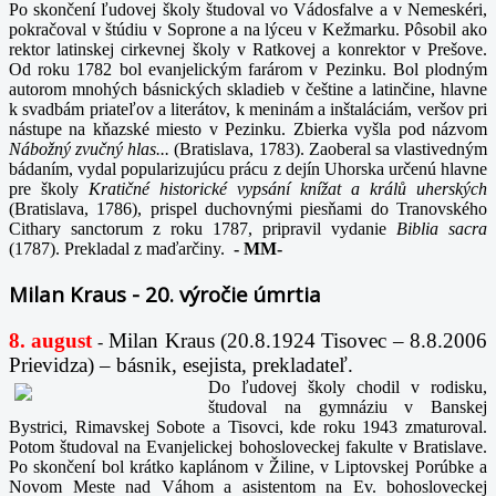
Po skončení ľudovej školy študoval vo Vádosfalve a v Nemeskéri,
pokračoval v štúdiu v Soprone a na lýceu v Kežmarku. Pôsobil ako
rektor latinskej cirkevnej školy v Ratkovej a konrektor v Prešove.
Od roku 1782 bol evanjelickým farárom v Pezinku. Bol plodným
autorom mnohých básnických skladieb v češtine a latinčine, hlavne
k svadbám priateľov a literátov, k meninám a inštaláciám, veršov pri
nástupe na kňazské miesto v Pezinku. Zbierka vyšla pod názvom
Nábožný zvučný hlas...
(Bratislava, 1783). Zaoberal sa vlastivedným
bádaním, vydal popularizujúcu prácu z dejín Uhorska určenú hlavne
pre školy
Kratičné historické vypsání knížat a králů uherských
(Bratislava, 1786), prispel duchovnými piesňami do Tranovského
Cithary sanctorum z roku 1787, pripravil vydanie
Biblia sacra
(1787). Prekladal z maďarčiny.
-
MM-
Milan Kraus - 20. výročie úmrtia
8. august
Milan Kraus (20.8.1924 Tisovec – 8.8.2006
-
Prievidza) – básnik, esejista, prekladateľ.
Do ľudovej školy chodil v rodisku,
študoval na gymnáziu v Banskej
Bystrici, Rimavskej Sobote a Tisovci, kde roku 1943 zmaturoval.
Potom študoval na Evanjelickej bohosloveckej fakulte v Bratislave.
Po skončení bol krátko kaplánom v Žiline, v Liptovskej Porúbke a
Novom Meste nad Váhom a asistentom na Ev. bohosloveckej