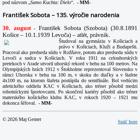
pod názvom „
Samo Kuchta: Dielo
“.
-
MM-
František Sobota – 135. výročie narodenia
30. august
František Sobota (Szobota) (30.8.1891
-
Košice – 10.1.1939 Levoča) – atlét, právnik.
Študoval na gymnáziu v Košiciach a
právo v Košiciach, Kluži a Budapešti.
Pracoval ako predseda súdu v Rožňave, potom ako predseda súdu v
Levoči a sudca v Košiciach. V roku 1911 na celouhorských
pretekoch v Arade utvoril uhorský rekord v behu na 100 metrov. Na
Olympijských hrách 1912 v Štokholme reprezentoval Slovensko v
rámci Uhorska v behu na 100 m, v skoku do diaľky a v štafete
4x100 m, na ktorom štafeta postúpila do semifinále. Bol vedúcim
atletického oddielu KAC v Košiciach, ako tréner pôsobil medzi
robotníckymi športovcami. Po skončení kariéry pôsobil ako tréner
materského košického klubu KAC, v rokoch 1920 – 1921 mu
dokonca šéfoval.
-
MM-
© 2026 Maj Gemer
Späť hore