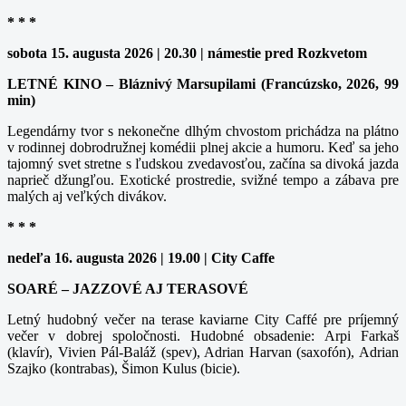
* * *
sobota 15. augusta 2026 | 20.30 | námestie pred Rozkvetom
LETNÉ KINO – Bláznivý Marsupilami (Francúzsko, 2026, 99
min)
Legendárny tvor s nekonečne dlhým chvostom prichádza na plátno
v rodinnej dobrodružnej komédii plnej akcie a humoru. Keď sa jeho
tajomný svet stretne s ľudskou zvedavosťou, začína sa divoká jazda
naprieč džungľou. Exotické prostredie, svižné tempo a zábava pre
malých aj veľkých divákov.
* * *
nedeľa 16. augusta 2026 | 19.00 | City Caffe
SOARÉ – JAZZOVÉ AJ TERASOVÉ
Letný hudobný večer na terase kaviarne City Caffé pre príjemný
večer v dobrej spoločnosti. Hudobné obsadenie: Arpi Farkaš
(klavír), Vivien Pál-Baláž (spev), Adrian Harvan (saxofón), Adrian
Szajko (kontrabas), Šimon Kulus (bicie).