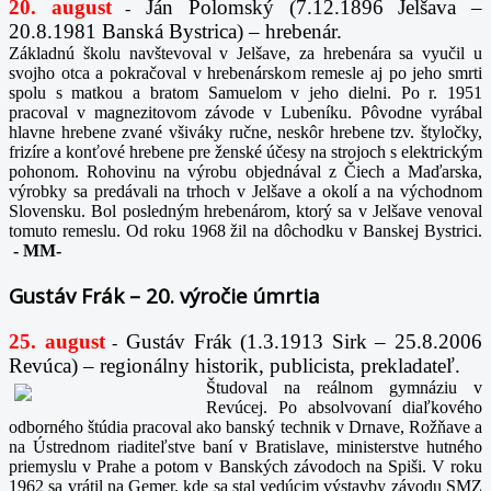
20. august
Ján Polomský (7.12.1896 Jelšava –
-
20.8.1981 Banská Bystrica) – hrebenár.
Základnú školu navštevoval v Jelšave, za hrebenára sa vyučil u
svojho otca a pokračoval v hrebenárskom remesle aj po jeho smrti
spolu s matkou a bratom Samuelom v jeho dielni. Po r. 1951
pracoval v magnezitovom závode v Lubeníku. Pôvodne vyrábal
hlavne hrebene zvané všiváky ručne, neskôr hrebene tzv. štyločky,
frizíre a konťové hrebene pre ženské účesy na strojoch s elektrickým
pohonom. Rohovinu na výrobu objednával z Čiech a Maďarska,
výrobky sa predávali na trhoch v Jelšave a okolí a na východnom
Slovensku. Bol posledným hrebenárom, ktorý sa v Jelšave venoval
tomuto remeslu. Od roku 1968 žil na dôchodku v Banskej Bystrici.
-
MM-
Gustáv Frák – 20. výročie úmrtia
25. august
Gustáv Frák
(1.3.1913 Sirk – 25.8.2006
-
Revúca) – regionálny historik, publicista, prekladateľ.
Študoval na reálnom gymnáziu v
Revúcej. Po absolvovaní diaľkového
odborného štúdia pracoval ako banský technik v Drnave, Rožňave a
na Ústrednom riaditeľstve baní v Bratislave, ministerstve hutného
priemyslu v Prahe a potom v Banských závodoch na Spiši. V roku
1962 sa vrátil na Gemer, kde sa stal vedúcim výstavby závodu SMZ