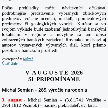
Počas prehliadky môžu návštevníci očakávať
podrobnejšie predstavenie vybraných zbierkových
predmetov vrátane ocenení, medailí, spomienkových
predmetov či geologických vzoriek. Kurátor sa vo
svojom výklade bude zaoberať jednotlivými banskými
lokalitami v regióne a nevyhne sa ani opisu
zobrazených banských zariadení. Rovnako predstaví aj
autorov vystavených výtvarných diel, ktorí priamo
pôsobili v baníckom prostredí.
Zverejnené v
Múzeá
Čítať ďalej...
V A U G U S T E 2026
SI PRIPOMÍNAME
Michal Semian – 285. výročie narodenia
3. august
Michal Semian – (3.8.1741 Vrádište –
-
29.4.1812 Pezinok) – básnik, prekladateľ, ev. farár.