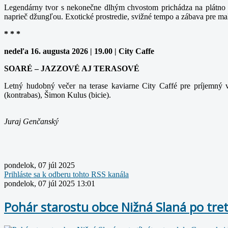
Legendárny tvor s nekonečne dlhým chvostom prichádza na plátno v
naprieč džungľou. Exotické prostredie, svižné tempo a zábava pre ma
* * *
nedeľa 16. augusta 2026 | 19.00 | City Caffe
SOARÉ – JAZZOVÉ AJ TERASOVÉ
Letný hudobný večer na terase kaviarne City Caffé pre príjemný v
(kontrabas), Šimon Kulus (bicie).
Juraj Genčanský
pondelok, 07 júl 2025
Prihláste sa k odberu tohto RSS kanála
pondelok, 07 júl 2025 13:01
Pohár starostu obce Nižná Slaná po tre