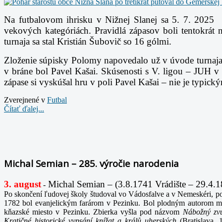
Na futbalovom ihrisku v Nižnej Slanej sa
5. 7. 2025
vekových kategóriách. Pravidlá zápasov boli tentokrát 
turnaja sa stal Kristián Šubovič so 16 gólmi.
Zloženie súpisky Polomy napovedalo už v úvode turnaja, 
v bráne bol Pavel Kašai. Skúsenosti s V. ligou – JUH v
zápase si vyskúšal hru v poli Pavel Kašai – nie je typi
Zverejnené v
Futbal
Čítať ďalej...
Michal Semian – 285. výročie narodenia
3. august
Michal Semian – (3.8.1741 Vrádište – 29.4.181
-
Po skončení ľudovej školy študoval vo Vádosfalve a v Nemeskéri, pok
1782 bol evanjelickým farárom v Pezinku. Bol plodným autorom mnoh
kňazské miesto v Pezinku. Zbierka vyšla pod názvom
Nábožný zvu
Kratičné historické vypsání knížat a králů uherských
(Bratislava,