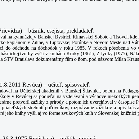
evidza) – básnik, esejista, prekladateľ.
oval na gymnáziu v Banskej Bystrici, Rimavskej Sobote a Tisovci, kde
rátko kaplánom v Žiline, v Liptovskej Porúbke a Novom Meste nad Váh
l až do odchodu na dôchodok v roku 1985. V rokoch pôsobenia vo vy
 básnickej tvorby vyšli v knihách Kroky (1961), Z lyriky (1975), Nála
obila STV Bratislava dokumentárny film o ňom, pod názvom Milan Krau
.8.2011 Revúca) – učiteľ, spisovateľ.
tudoval na Učiteľskej akadémii v Banskej Štiavnici, potom na Pedagog
školy v Revúcej sa podieľal na vzdelávaní a výchove niekoľkých gener
rárne pretvoril zážitky z prírody a potom ich uverejňoval v časopise
priateľských stretnutí poľovníkov, rozprávanie zážitkov a opis krás 
oré jeho knihy vyšli aj vo forme zvukových kníh v Slovenskej knižnici
6.3.1975 Bratislava) – politik, novinár.