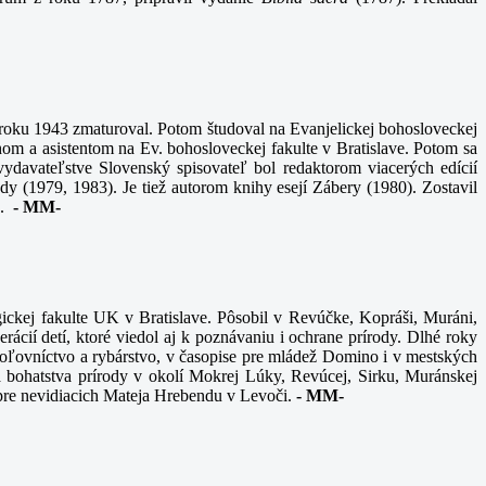
 roku 1943 zmaturoval. Potom študoval na Evanjelickej bohosloveckej
om a asistentom na Ev. bohosloveckej fakulte v Bratislave. Potom sa
davateľstve Slovenský spisovateľ bol redaktorom viacerých edícií
dy (1979, 1983). Je tiež autorom knihy esejí Zábery (1980). Zostavil
s.
-
MM-
ickej fakulte UK v Bratislave. Pôsobil v Revúčke, Kopráši, Muráni,
ácií detí, ktoré viedol aj k poznávaniu i ochrane prírody. Dlhé roky
 Poľovníctvo a rybárstvo, v časopise pre mládež Domino i v mestských
a bohatstva prírody v okolí Mokrej Lúky, Revúcej, Sirku, Muránskej
 pre nevidiacich Mateja Hrebendu v Levoči.
-
MM-