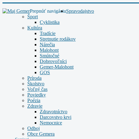
Prepnúť navigáciu
Spravodajstvo
Šport
Cyklistika
Kultúra
Tradície
Stretnutie rodákov
Nárečia
Malohont
Smútočné
Dobrovoľníci
Gemer-Malohont
GOS
Príroda
Školstvo
Voľný čas
Poviedky
Poézia
Zdravie
Zdravotníctvo
Darcovstvo krvi
Nemocnice
Odboj
Obce Gemera