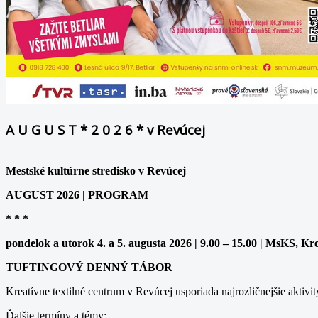
A U G U S T * 2 0 2 6 * v Revúcej
Mestské kultúrne stredisko v Revúcej
AUGUST 2026 | PROGRAM
* * *
pondelok a utorok 4. a 5. augusta 2026 | 9.00 – 15.00 | MsKS, Kr
TUFTINGOVÝ DENNÝ TÁBOR
Kreatívne textilné centrum v Revúcej usporiada najrozličnejšie aktivit
Ďalšie termíny a témy: