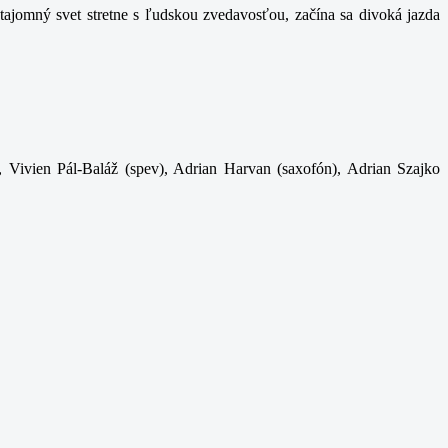
ajomný svet stretne s ľudskou zvedavosťou, začína sa divoká jazda
, Vivien Pál-Baláž (spev), Adrian Harvan (saxofón), Adrian Szajko