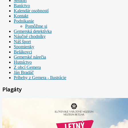
Seniori
Baníctvo
Kalendár osobností
Kontakt
Podnikanie
Pomôžme si
Gemerská detektívka
Náučné chodníky
Náš šport
Spomienky
Belákovci
Gemerské nárečia
Hutníctvo
Z obcí Gemera
Ján Bradáč
Príbehy z Gemera - Ilustrácie
Plagáty