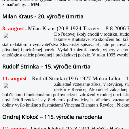
z maďarčiny.
-
MM-
Milan Kraus - 20. výročie úmrtia
8. august
Milan Kraus (20.8.1924 Tisovec – 8.8.2006 Pri
-
Do ľudovej školy chodil v rodisku, štud
fakulte v Bratislave. Po skončení bol k
stal redaktorom vydavateľstva Slovenský spisovateľ, kde pracova
pôvodnej i preloženej poézie. Vydal 9 zbierok poézie, výbery z jeho
antológie a edície pôvodnej i prekladovej poézie. V roku 1995 vyr
Rudolf Strinka – 15. výročie úmrtia
11. august
– Rudolf Strinka (19.6.1927 Mokrá Lúka – 11
Základné vzdelanie získal v Revúcej, š
neskôr v Revúcej. Ako učiteľ základnej 
bol členom i funkcionárom poľovníckych združení v rodnej obci. Lite
novinách Revúcke listy. 8 zbierok poľovníckych príbehov, záznamy 
doliny vyšlo knižne s ilustráciami Vincenta Blanára z Revúcej. Niekt
Ondrej Klokoč – 115. výročie narodenia
17. august
Ondrej Klokoč (17.8.1911 Hnúšťa-Hačava – 2
-