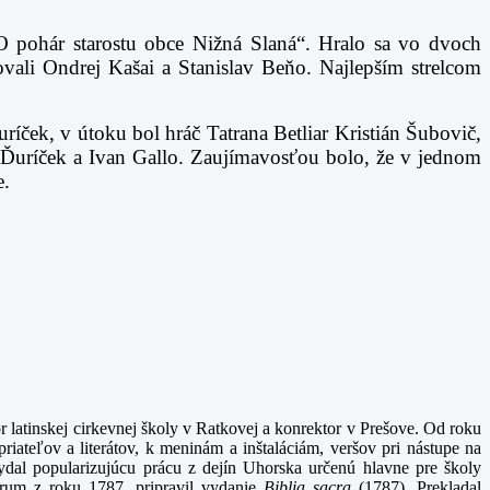
„O pohár starostu obce Nižná Slaná“. Hralo sa vo dvoch
vali Ondrej Kašai a Stanislav Beňo. Najlepším strelcom
íček, v útoku bol hráč Tatrana Betliar Kristián Šubovič,
n Ďuríček a Ivan Gallo. Zaujímavosťou bolo, že v jednom
ne.
 latinskej cirkevnej školy v Ratkovej a konrektor v Prešove. Od roku
ateľov a literátov, k meninám a inštaláciám, veršov pri nástupe na
vydal popularizujúcu prácu z dejín Uhorska určenú hlavne pre školy
orum z roku 1787, pripravil vydanie
Biblia sacra
(1787). Prekladal