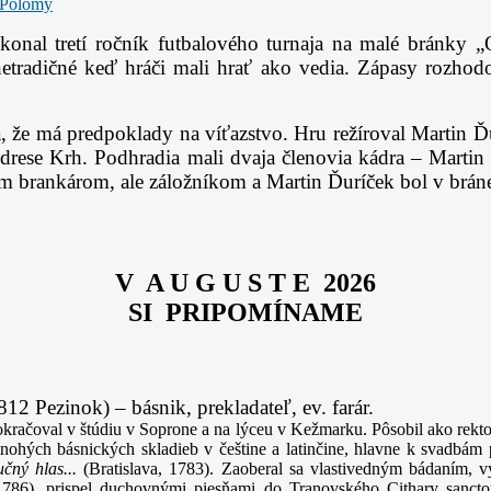
konal tretí ročník futbalového turnaja na malé bránky 
netradičné keď hráči mali hrať ako vedia.
Zápasy rozhodo
že má predpoklady na víťazstvo. Hru režíroval Martin Ďur
 drese Krh. Podhradia mali dvaja členovia kádra – Marti
ckým brankárom, ale záložníkom a Martin Ďuríček bol v brá
V A U G U S T E 2026
SI PRIPOMÍNAME
2 Pezinok) – básnik, prekladateľ, ev. farár.
račoval v štúdiu v Soprone a na lýceu v Kežmarku. Pôsobil ako rektor
ých básnických skladieb v češtine a latinčine, hlavne k svadbám pri
čný hlas...
(Bratislava, 1783). Zaoberal sa vlastivedným bádaním, 
 1786), prispel duchovnými piesňami do Tranovského Cithary sanct