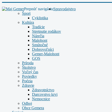
Prepnúť navigáciu
Spravodajstvo
Šport
Cyklistika
Kultúra
Tradície
Stretnutie rodákov
Nárečia
Malohont
Smútočné
Dobrovoľníci
Gemer-Malohont
GOS
Príroda
Školstvo
Voľný čas
Poviedky
Poézia
Zdravie
Zdravotníctvo
Darcovstvo krvi
Nemocnice
Odboj
Obce Gemera