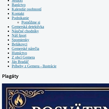
Seniori
Baníctvo
Kalendár osobností
Kontakt
Podnikanie
Pomôžme si
Gemerská detektívka
Náučné chodníky
Náš šport
Spomienky
Belákovci
Gemerské nárečia
Hutníctvo
Z obcí Gemera
Ján Bradáč
Príbehy z Gemera - Ilustrácie
Plagáty