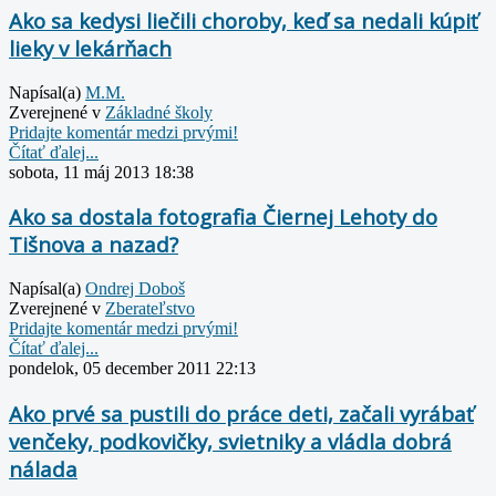
Ako sa kedysi liečili choroby, keď sa nedali kúpiť
lieky v lekárňach
Napísal(a)
M.M.
Zverejnené v
Základné školy
Pridajte komentár medzi prvými!
Čítať ďalej...
sobota, 11 máj 2013 18:38
Ako sa dostala fotografia Čiernej Lehoty do
Tišnova a nazad?
Napísal(a)
Ondrej Doboš
Zverejnené v
Zberateľstvo
Pridajte komentár medzi prvými!
Čítať ďalej...
pondelok, 05 december 2011 22:13
Ako prvé sa pustili do práce deti, začali vyrábať
venčeky, podkovičky, svietniky a vládla dobrá
nálada