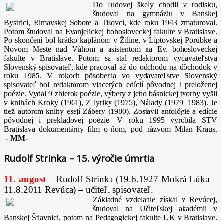
Do ľudovej školy chodil v rodisku,
študoval na gymnáziu v Banskej
Bystrici, Rimavskej Sobote a Tisovci, kde roku 1943 zmaturoval.
Potom študoval na Evanjelickej bohosloveckej fakulte v Bratislave.
Po skončení bol krátko kaplánom v Žiline, v Liptovskej Porúbke a
Novom Meste nad Váhom a asistentom na Ev. bohosloveckej
fakulte v Bratislave. Potom sa stal redaktorom vydavateľstva
Slovenský spisovateľ, kde pracoval až do odchodu na dôchodok v
roku 1985. V rokoch pôsobenia vo vydavateľstve Slovenský
spisovateľ bol redaktorom viacerých edícií pôvodnej i preloženej
poézie. Vydal 9 zbierok poézie, výbery z jeho básnickej tvorby vyšli
v knihách Kroky (1961), Z lyriky (1975), Nálady (1979, 1983). Je
tiež autorom knihy esejí Zábery (1980). Zostavil antológie a edície
pôvodnej i prekladovej poézie. V roku 1995 vyrobila STV
Bratislava dokumentárny film o ňom, pod názvom Milan Kraus.
-
MM-
Rudolf Strinka – 15. výročie úmrtia
11. august
– Rudolf Strinka (19.6.1927 Mokrá Lúka –
11.8.2011 Revúca) – učiteľ, spisovateľ.
Základné vzdelanie získal v Revúcej,
študoval na Učiteľskej akadémii v
Banskej Štiavnici, potom na Pedagogickej fakulte UK v Bratislave.