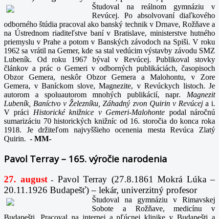
Študoval na reálnom gymnáziu v
Revúcej. Po absolvovaní diaľkového
odborného štúdia pracoval ako banský technik v Drnave, Rožňave a
na Ústrednom riaditeľstve baní v Bratislave, ministerstve hutného
priemyslu v Prahe a potom v Banských závodoch na Spiši. V roku
1962 sa vrátil na Gemer, kde sa stal vedúcim výstavby závodu SMZ
Lubeník. Od roku 1967 býval v Revúcej. Publikoval stovky
článkov a prác o Gemeri v odborných publikáciách, časopisoch
Obzor Gemera, neskôr Obzor Gemera a Malohontu, v Zore
Gemera, v Baníckom slove, Magnezite, v Revúckych listoch. Je
autorom a spoluautorom mnohých publikácií, napr
. Magnezit
Lubeník, Baníctvo v Železníku, Záhadný zvon Quirin v Revúcej
a i.
V práci
Historické knižnice v Gemeri-Malohonte
podal náročnú
sumarizáciu 70 historických knižníc od 16. storočia do konca roka
1918. Je držiteľom najvyššieho ocenenia mesta Revúca Zlatý
Quirin.
-
MM-
Pavol Terray – 165. výročie narodenia
27. august
Pavol Terray
(27.8.1861 Mokrá Lúka –
-
20.11.1926 Budapešť) – lekár, univerzitný profesor
Študoval na gymnáziu v Rimavskej
Sobote a Rožňave, medicínu v
Budapešti. Pracoval na internej a pľúcnej klinike v Budapešti a