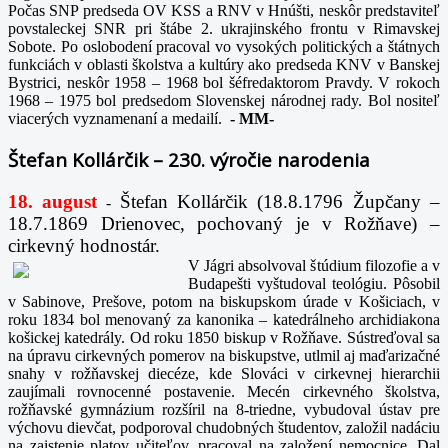
Počas SNP predseda OV KSS a RNV v Hnúšti, neskôr predstaviteľ
povstaleckej SNR pri štábe 2. ukrajinského frontu v Rimavskej
Sobote. Po oslobodení pracoval vo vysokých politických a štátnych
funkciách v oblasti školstva a kultúry ako predseda KNV v Banskej
Bystrici, neskôr 1958 – 1968 bol šéfredaktorom Pravdy. V rokoch
1968 – 1975 bol predsedom Slovenskej národnej rady. Bol nositeľ
viacerých vyznamenaní a medailí.
-
MM-
Štefan Kollárčik – 230. výročie narodenia
18. august
Štefan Kollárčik (18.8.1796 Župčany –
-
18.7.1869 Drienovec, pochovaný je v Rožňave) –
cirkevný hodnostár.
V Jágri absolvoval štúdium filozofie a v
Budapešti vyštudoval teológiu. Pôsobil
v Sabinove, Prešove, potom na biskupskom úrade v Košiciach, v
roku 1834 bol menovaný za kanonika – katedrálneho archidiakona
košickej katedrály. Od roku 1850 biskup v Rožňave. Sústreďoval sa
na úpravu cirkevných pomerov na biskupstve, utlmil aj maďarizačné
snahy v rožňavskej diecéze, kde Slováci v cirkevnej hierarchii
zaujímali rovnocenné postavenie. Mecén cirkevného školstva,
rožňavské gymnázium rozšíril na 8-triedne, vybudoval ústav pre
výchovu dievčat, podporoval chudobných študentov, založil nadáciu
na zaistenie platov učiteľov, pracoval na založení nemocnice. Dal