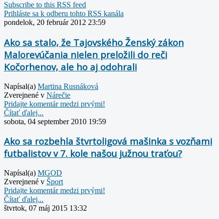
Subscribe to this RSS feed
Prihláste sa k odberu tohto RSS kanála
pondelok, 20 február 2012 23:59
Ako sa stalo, že Tajovského Ženský zákon
Malorevúčania nielen preložili do reči
Kočorhenov, ale ho aj odohrali
Napísal(a)
Martina Rusnáková
Zverejnené v
Nárečie
Pridajte komentár medzi prvými!
Čítať ďalej...
sobota, 04 september 2010 19:59
Ako sa rozbehla štvrtoligová mašinka s vozňami
futbalistov v 7. kole našou južnou traťou?
Napísal(a)
MGOD
Zverejnené v
Šport
Pridajte komentár medzi prvými!
Čítať ďalej...
štvrtok, 07 máj 2015 13:32