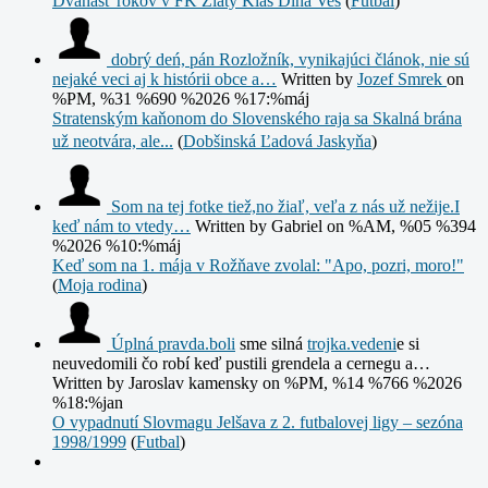
Dvanásť rokov v FK Zlatý Klas Dlhá Ves
(
Futbal
)
dobrý deń, pán Rozložník, vynikajúci článok, nie sú
nejaké veci aj k histórii obce a…
Written by
Jozef Smrek
on
%PM, %31 %690 %2026 %17:%máj
Stratenským kaňonom do Slovenského raja sa Skalná brána
už neotvára, ale...
(
Dobšinská Ľadová Jaskyňa
)
Som na tej fotke tiež,no žiaľ, veľa z nás už nežije.I
keď nám to vtedy…
Written by Gabriel
on %AM, %05 %394
%2026 %10:%máj
Keď som na 1. mája v Rožňave zvolal: "Apo, pozri, moro!"
(
Moja rodina
)
Úplná
pravda.boli
sme silná
trojka.vedeni
e si
neuvedomili čo robí keď pustili grendela a cernegu a…
Written by Jaroslav kamensky
on %PM, %14 %766 %2026
%18:%jan
O vypadnutí Slovmagu Jelšava z 2. futbalovej ligy – sezóna
1998/1999
(
Futbal
)