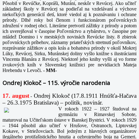
Pôsobil v Revúčke, Kopráši, Muráni, neskôr v Revúcej. Ako učiteľ
základnej školy v Revúcej sa podieľal na vzdelávaní a výchove
niekoľkých generácií detí, ktoré viedol aj k poznávaniu i ochrane
prírody. Dlhé roky bol členom i funkcionárom poľovníckych
združení v rodnej obci. Literárne pretvoril zážitky z prírody a potom
ich uverejňoval v časopise Poľovníctvo a rybárstvo, v časopise pre
mládež Domino i v mestských novinách Revúcke listy. 8 zbierok
poľovníckych príbehov, záznamy priateľských stretnutí poľovníkov,
rozprávanie zážitkov a opis krás a bohatstva prírody v okolí Mokrej
Lúky, Revúcej, Sirku, Muránskej doliny vyšlo knižne s ilustráciami
Vincenta Blanára z Revúcej. Niektoré jeho knihy vyšli aj vo forme
zvukových kníh v Slovenskej knižnici pre nevidiacich Mateja
Hrebendu v Levoči.
-
MM-
Ondrej Klokoč – 115. výročie narodenia
17. august
Ondrej Klokoč (17.8.1911 Hnúšťa-Hačava
-
– 26.3.1975 Bratislava) – politik, novinár.
V rokoch 1922 – 1927 študoval na
gymnáziu v Rimavskej Sobote,
maturoval na Učiteľskom ústave v Banskej Bystrici. V rokoch 1929
– 1944 pôsobil ako učiteľ v Hrušove, Ostranoch, Liptovskej
Kokave, v Striežovciach. Bol jedným z hlavných organizátorov
ilegálneho protifašistického hnutia a ozbrojeného boja na Gemeri.