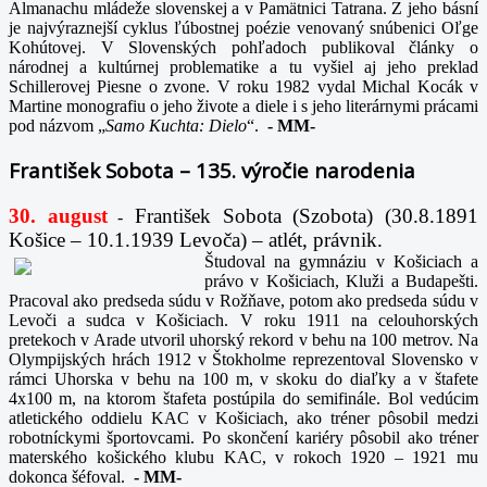
Almanachu mládeže slovenskej a v Pamätnici Tatrana. Z jeho básní
je najvýraznejší cyklus ľúbostnej poézie venovaný snúbenici Oľge
Kohútovej. V Slovenských pohľadoch publikoval články o
národnej a kultúrnej problematike a tu vyšiel aj jeho preklad
Schillerovej Piesne o zvone. V roku 1982 vydal Michal Kocák v
Martine monografiu o jeho živote a diele i s jeho literárnymi prácami
pod názvom „
Samo Kuchta: Dielo
“.
-
MM-
František Sobota – 135. výročie narodenia
30. august
František Sobota (Szobota) (30.8.1891
-
Košice – 10.1.1939 Levoča) – atlét, právnik.
Študoval na gymnáziu v Košiciach a
právo v Košiciach, Kluži a Budapešti.
Pracoval ako predseda súdu v Rožňave, potom ako predseda súdu v
Levoči a sudca v Košiciach. V roku 1911 na celouhorských
pretekoch v Arade utvoril uhorský rekord v behu na 100 metrov. Na
Olympijských hrách 1912 v Štokholme reprezentoval Slovensko v
rámci Uhorska v behu na 100 m, v skoku do diaľky a v štafete
4x100 m, na ktorom štafeta postúpila do semifinále. Bol vedúcim
atletického oddielu KAC v Košiciach, ako tréner pôsobil medzi
robotníckymi športovcami. Po skončení kariéry pôsobil ako tréner
materského košického klubu KAC, v rokoch 1920 – 1921 mu
dokonca šéfoval.
-
MM-