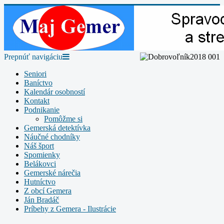
Prepnúť navigáciu
Seniori
Baníctvo
Kalendár osobností
Kontakt
Podnikanie
Pomôžme si
Gemerská detektívka
Náučné chodníky
Náš šport
Spomienky
Belákovci
Gemerské nárečia
Hutníctvo
Z obcí Gemera
Ján Bradáč
Príbehy z Gemera - Ilustrácie