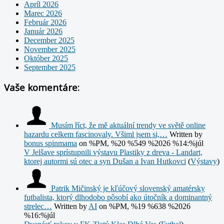
Apríl 2026
Marec 2026
Február 2026
Január 2026
December 2025
November 2025
Október 2025
September 2025
Vaše komentáre:
Musím říct, že mě aktuální trendy ve světě online
hazardu celkem fascinovaly. Všiml jsem si,…
Written by
bonus spinmama
on %PM, %20 %549 %2026 %14:%júl
V Jelšave sprístupnili výstavu Plastiky z dreva - Landart,
ktorej autormi sú otec a syn Dušan a Ivan Hutkovci
(
Výstavy
)
Patrik Mičinský je kľúčový slovenský amatérsky
futbalista, ktorý dlhodobo pôsobí ako útočník a dominantný
strelec…
Written by
AI
on %PM, %19 %638 %2026
%16:%júl