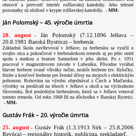
obnoviť a pretvoriť interiér rožňavskej katedrály. Jeho telesné
pozostatky sú uložené v krypte rožňavskej katedrály.
-
MM-
Ján Polomský – 45. výročie úmrtia
20. august
Ján Polomský (7.12.1896 Jelšava –
-
20.8.1981 Banská Bystrica) – hrebenár.
Základnú školu navštevoval v Jelšave, za hrebenára sa vyučil u
svojho otca a pokračoval v hrebenárskom remesle aj po jeho smrti
spolu s matkou a bratom Samuelom v jeho dielni. Po r. 1951
pracoval v magnezitovom závode v Lubeníku. Pôvodne vyrábal
hlavne hrebene zvané všiváky ručne, neskôr hrebene tzv. štyločky,
frizíre a konťové hrebene pre ženské účesy na strojoch s elektrickým
pohonom. Rohovinu na výrobu objednával z Čiech a Maďarska,
výrobky sa predávali na trhoch v Jelšave a okolí a na východnom
Slovensku. Bol posledným hrebenárom, ktorý sa v Jelšave venoval
tomuto remeslu. Od roku 1968 žil na dôchodku v Banskej Bystrici.
-
MM-
Gustáv Frák – 20. výročie úmrtia
25. august
Gustáv Frák
(1.3.1913 Sirk – 25.8.2006
-
Revúca) – regionálny historik, publicista, prekladateľ.