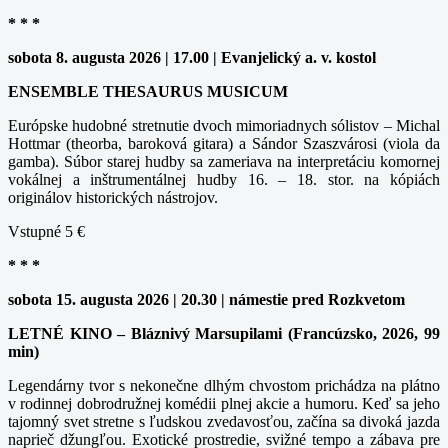
* * *
sobota 8. augusta 2026 | 17.00 | Evanjelický a. v. kostol
ENSEMBLE THESAURUS MUSICUM
Európske hudobné stretnutie dvoch mimoriadnych sólistov – Michal
Hottmar (theorba, baroková gitara) a Sándor Szaszvárosi (viola da
gamba). Súbor starej hudby sa zameriava na interpretáciu komornej
vokálnej a inštrumentálnej hudby 16. – 18. stor. na kópiách
originálov historických nástrojov.
Vstupné 5 €
* * *
sobota 15. augusta 2026 | 20.30 | námestie pred Rozkvetom
LETNÉ KINO – Bláznivý Marsupilami (Francúzsko, 2026, 99
min)
Legendárny tvor s nekonečne dlhým chvostom prichádza na plátno
v rodinnej dobrodružnej komédii plnej akcie a humoru. Keď sa jeho
tajomný svet stretne s ľudskou zvedavosťou, začína sa divoká jazda
naprieč džungľou. Exotické prostredie, svižné tempo a zábava pre