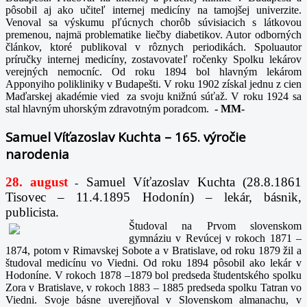
pôsobil aj ako učiteľ internej medicíny na tamojšej univerzite.
Venoval sa výskumu pľúcnych chorôb súvisiacich s látkovou
premenou, najmä problematike liečby diabetikov. Autor odborných
článkov, ktoré publikoval v rôznych periodikách. Spoluautor
príručky internej medicíny, zostavovateľ ročenky Spolku lekárov
verejných nemocníc. Od roku 1894 bol hlavným lekárom
Apponyiho polikliniky v Budapešti. V roku 1902 získal jednu z cien
Maďarskej akadémie vied za svoju knižnú súťaž. V roku 1924 sa
stal hlavným uhorským zdravotným poradcom.
-
MM-
Samuel Víťazoslav Kuchta – 165. výročie
narodenia
28. august
Samuel Víťazoslav Kuchta (28.8.1861
-
Tisovec – 11.4.1895 Hodonín) – lekár, básnik,
publicista.
Študoval na Prvom slovenskom
gymnáziu v Revúcej v rokoch 1871 –
1874, potom v Rimavskej Sobote a v Bratislave, od roku 1879 žil a
študoval medicínu vo Viedni. Od roku 1894 pôsobil ako lekár v
Hodoníne. V rokoch 1878 –1879 bol predseda študentského spolku
Zora v Bratislave, v rokoch 1883 – 1885 predseda spolku Tatran vo
Viedni. Svoje básne uverejňoval v Slovenskom almanachu, v