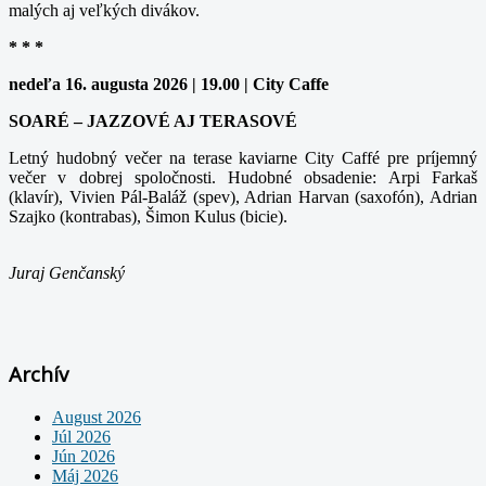
malých aj veľkých divákov.
* * *
nedeľa 16. augusta 2026 | 19.00 | City Caffe
SOARÉ – JAZZOVÉ AJ TERASOVÉ
Letný hudobný večer na terase kaviarne City Caffé pre príjemný
večer v dobrej spoločnosti. Hudobné obsadenie: Arpi Farkaš
(klavír), Vivien Pál-Baláž (spev), Adrian Harvan (saxofón), Adrian
Szajko (kontrabas), Šimon Kulus (bicie).
Juraj Genčanský
Archív
August 2026
Júl 2026
Jún 2026
Máj 2026