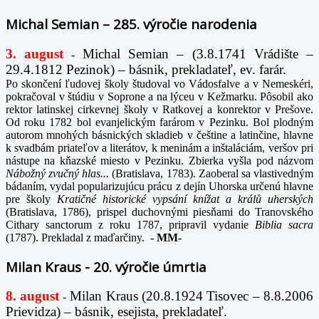
Michal Semian – 285. výročie narodenia
3. august
Michal Semian – (3.8.1741 Vrádište –
-
29.4.1812 Pezinok) – básnik, prekladateľ, ev. farár.
Po skončení ľudovej školy študoval vo Vádosfalve a v Nemeskéri,
pokračoval v štúdiu v Soprone a na lýceu v Kežmarku. Pôsobil ako
rektor latinskej cirkevnej školy v Ratkovej a konrektor v Prešove.
Od roku 1782 bol evanjelickým farárom v Pezinku. Bol plodným
autorom mnohých básnických skladieb v češtine a latinčine, hlavne
k svadbám priateľov a literátov, k meninám a inštaláciám, veršov pri
nástupe na kňazské miesto v Pezinku. Zbierka vyšla pod názvom
Nábožný zvučný hlas...
(Bratislava, 1783). Zaoberal sa vlastivedným
bádaním, vydal popularizujúcu prácu z dejín Uhorska určenú hlavne
pre školy
Kratičné historické vypsání knížat a králů uherských
(Bratislava, 1786), prispel duchovnými piesňami do Tranovského
Cithary sanctorum z roku 1787, pripravil vydanie
Biblia sacra
(1787). Prekladal z maďarčiny.
-
MM-
Milan Kraus - 20. výročie úmrtia
8. august
Milan Kraus (20.8.1924 Tisovec – 8.8.2006
-
Prievidza) – básnik, esejista, prekladateľ.