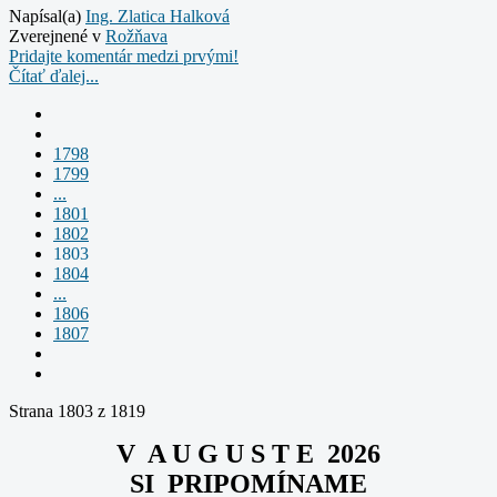
Napísal(a)
Ing. Zlatica Halková
Zverejnené v
Rožňava
Pridajte komentár medzi prvými!
Čítať ďalej...
1798
1799
...
1801
1802
1803
1804
...
1806
1807
Strana 1803 z 1819
V A U G U S T E 2026
SI PRIPOMÍNAME