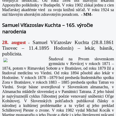
verejných nemocníc. Od roku 1894 bol hlavným lekárom
Apponyiho polikliniky v Budapešti. V roku 1902 získal jednu z cien
Maďarskej akadémie vied za svoju knižnú súťaž. V roku 1924 sa
stal hlavným uhorským zdravotným poradcom.
-
MM-
Samuel Víťazoslav Kuchta – 165. výročie
narodenia
28. august
Samuel Víťazoslav Kuchta (28.8.1861
-
Tisovec – 11.4.1895 Hodonín) – lekár, básnik,
publicista.
Študoval na Prvom slovenskom
gymnáziu v Revúcej v rokoch 1871 –
1874, potom v Rimavskej Sobote a v Bratislave, od roku 1879 žil a
študoval medicínu vo Viedni. Od roku 1894 pôsobil ako lekár v
Hodoníne. V rokoch 1878 –1879 bol predseda študentského spolku
Zora v Bratislave, v rokoch 1883 – 1885 predseda spolku Tatran vo
Viedni. Svoje básne uverejňoval v Slovenskom almanachu, v
Almanachu mládeže slovenskej a v Pamätnici Tatrana. Z jeho básní
je najvýraznejší cyklus ľúbostnej poézie venovaný snúbenici Oľge
Kohútovej. V Slovenských pohľadoch publikoval články o
národnej a kultúrnej problematike a tu vyšiel aj jeho preklad
Schillerovej Piesne o zvone. V roku 1982 vydal Michal Kocák v
Martine monografiu o jeho živote a diele i s jeho literárnymi prácami