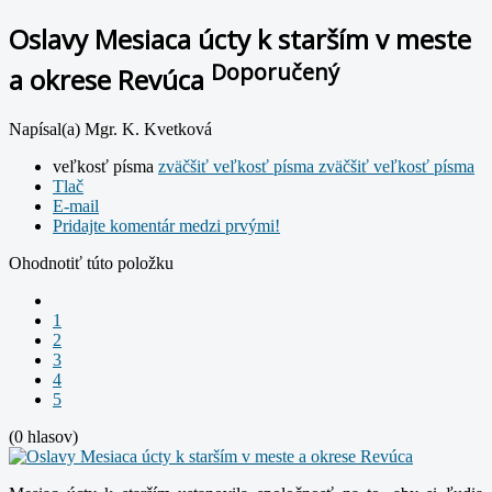
Oslavy Mesiaca úcty k starším v meste
Doporučený
a okrese Revúca
Napísal(a) Mgr. K. Kvetková
veľkosť písma
zväčšiť veľkosť písma
zväčšiť veľkosť písma
Tlač
E-mail
Pridajte komentár medzi prvými!
Ohodnotiť túto položku
1
2
3
4
5
(0 hlasov)