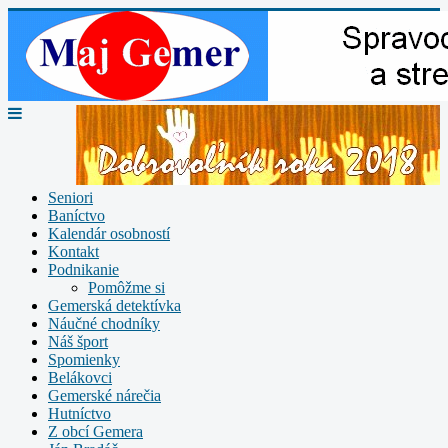
Seniori
Baníctvo
Kalendár osobností
Kontakt
Podnikanie
Pomôžme si
Gemerská detektívka
Náučné chodníky
Náš šport
Spomienky
Belákovci
Gemerské nárečia
Hutníctvo
Z obcí Gemera