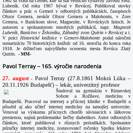
1962 sa vrátil na Gemer, kde sa stal vedúcim výstavby závodu SMZ
Lubeník. Od roku 1967 býval v Revúcej. Publikoval stovky
článkov a prác o Gemeri v odborných publikáciách, časopisoch
Obzor Gemera, neskôr Obzor Gemera a Malohontu, v Zore
Gemera, v Baníckom slove, Magnezite, v Revúckych listoch. Je
autorom a spoluautorom mnohých publikácií, napr
. Magnezit
Lubeník, Baníctvo v Železníku, Záhadný zvon Quirin v Revúcej
a i.
V práci
Historické knižnice v Gemeri-Malohonte
podal náročnú
sumarizáciu 70 historických knižníc od 16. storočia do konca roka
1918. Je držiteľom najvyššieho ocenenia mesta Revúca Zlatý
Quirin.
-
MM-
Pavol Terray – 165. výročie narodenia
27. august
Pavol Terray
(27.8.1861 Mokrá Lúka –
-
20.11.1926 Budapešť) – lekár, univerzitný profesor
Študoval na gymnáziu v Rimavskej
Sobote a Rožňave, medicínu v
Budapešti. Pracoval na internej a pľúcnej klinike v Budapešti a
pôsobil aj ako učiteľ internej medicíny na tamojšej univerzite.
Venoval sa výskumu pľúcnych chorôb súvisiacich s látkovou
premenou, najmä problematike liečby diabetikov. Autor odborných
článkov, ktoré publikoval v rôznych periodikách. Spoluautor
príručky internej medicíny, zostavovateľ ročenky Spolku lekárov