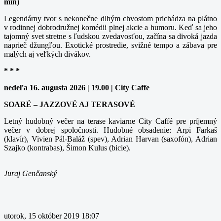
min)
Legendárny tvor s nekonečne dlhým chvostom prichádza na plátno
v rodinnej dobrodružnej komédii plnej akcie a humoru. Keď sa jeho
tajomný svet stretne s ľudskou zvedavosťou, začína sa divoká jazda
naprieč džungľou. Exotické prostredie, svižné tempo a zábava pre
malých aj veľkých divákov.
* * *
nedeľa 16. augusta 2026 | 19.00 | City Caffe
SOARÉ – JAZZOVÉ AJ TERASOVÉ
Letný hudobný večer na terase kaviarne City Caffé pre príjemný
večer v dobrej spoločnosti. Hudobné obsadenie: Arpi Farkaš
(klavír), Vivien Pál-Baláž (spev), Adrian Harvan (saxofón), Adrian
Szajko (kontrabas), Šimon Kulus (bicie).
Juraj Genčanský
utorok, 15 október 2019 18:07