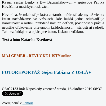
Kysúc, sestier Lenky a Evy Bacmaňákových v sprievode Patrika
Kováča na mestských oslavách.
Hovorí sa, že mladosť je krása a staroba múdrosť, ale my už vieme:
krásu nachádzame vo vráskach, kde každá jedna odzrkadľuje
starostlivosť o rodinu, prebdené noci pri deťoch, povinnosť v práci a
neustále ofukovanie prievanom každodennosti – starostí aj radostí.
Tak nezabúdajme a oplácajme úctou, láskou a vďakou.
Text a foto: Katarína Kvetková
MAJ GEMER - REVÚCKE LISTY online
FOTOREPORTÁŽ Gejzu Fabiana Z OSLÁV
Čítať
2133
krát
Naposledy zmenené streda, 16 október 2019 08:37
Zverejnené v
Seniori