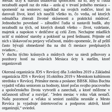
Mesiac úcty k starším ustanovila spoločnosť na to, aby si ľudia
nezabudli aspoň raz do roka – azda aj v trvaní jedného mesiaca –
spomenúť na seniorov; napríklad na svojich rodičov, ktorí im
darovali život, ktorí ich naučili všetko to, čo vedia, od ktorých
odmalička zbierali životné skúsenosti a praktickú múdrosť.
Jednoducho povedané – zábudliví ľudia si nastavili budík, aby
nezabudli na tých, od ktorých dostali všetko – život, vzdelanie,
majetok a napokon v dedičstve aj celú Zem. Nechajme mladších
uctiť si múdrosť staroby a pokloniť sa pred šedinami. Prijmite od
nich s láskavosťou prejavy vďačnosti, múdro opomenúc, že až príliš
často bývajú obmedzené iba na dni či mesiace predpísaných
sviatkov...
V duchu týchto krásnych a múdrych slov sa niesli príhovory a
pozdravy hostí na oslavách Mesiaca úcty k starším, ktoré
organizovali
Okresná organizácia JDS v Revúcej dňa 3.októbra 2019 a Základná
organizácia JDS v Revúcej 10.októbra 2019 v Mestskom kultúrnom
stredisku v Revúcej. Primátor mesta a poslanec BBSK Július Buchta
vyjadril vďaku seniorom za hodnoty, ktoré počas svojho pracovného
a spoločenského života vytvorili a zanechali, a ktoré môžeme v
súčasnosti užívať a rozvíjať. "Jeden mesiac v roku však nestačí.
Našu pozornosť a vďaku si seniori zaslúžia neustále a Mesto
Revúca ju vyjadruje ústretovosťou a podporou aktivít, ktoré
organizujú,“ uviedol.