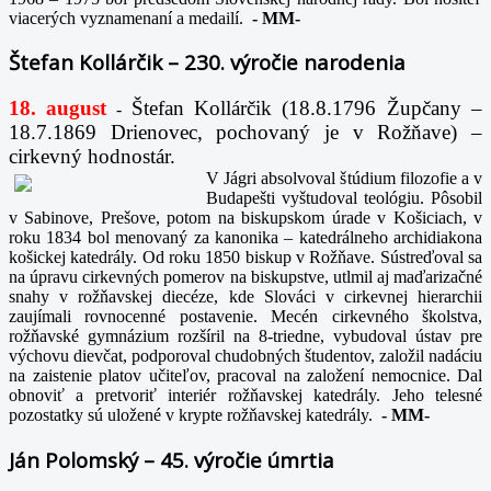
viacerých vyznamenaní a medailí.
-
MM-
Štefan Kollárčik – 230. výročie narodenia
18. august
Štefan Kollárčik (18.8.1796 Župčany –
-
18.7.1869 Drienovec, pochovaný je v Rožňave) –
cirkevný hodnostár.
V Jágri absolvoval štúdium filozofie a v
Budapešti vyštudoval teológiu. Pôsobil
v Sabinove, Prešove, potom na biskupskom úrade v Košiciach, v
roku 1834 bol menovaný za kanonika – katedrálneho archidiakona
košickej katedrály. Od roku 1850 biskup v Rožňave. Sústreďoval sa
na úpravu cirkevných pomerov na biskupstve, utlmil aj maďarizačné
snahy v rožňavskej diecéze, kde Slováci v cirkevnej hierarchii
zaujímali rovnocenné postavenie. Mecén cirkevného školstva,
rožňavské gymnázium rozšíril na 8-triedne, vybudoval ústav pre
výchovu dievčat, podporoval chudobných študentov, založil nadáciu
na zaistenie platov učiteľov, pracoval na založení nemocnice. Dal
obnoviť a pretvoriť interiér rožňavskej katedrály. Jeho telesné
pozostatky sú uložené v krypte rožňavskej katedrály.
-
MM-
Ján Polomský – 45. výročie úmrtia