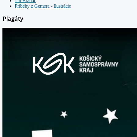
Ján Bradáč
Príbehy z Gemera - Ilustrácie
Plagáty