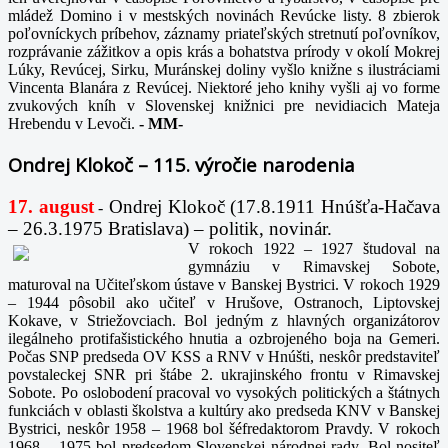
mládež Domino i v mestských novinách Revúcke listy. 8 zbierok
poľovníckych príbehov, záznamy priateľských stretnutí poľovníkov,
rozprávanie zážitkov a opis krás a bohatstva prírody v okolí Mokrej
Lúky, Revúcej, Sirku, Muránskej doliny vyšlo knižne s ilustráciami
Vincenta Blanára z Revúcej. Niektoré jeho knihy vyšli aj vo forme
zvukových kníh v Slovenskej knižnici pre nevidiacich Mateja
Hrebendu v Levoči.
-
MM-
Ondrej Klokoč – 115. výročie narodenia
17. august
Ondrej Klokoč (17.8.1911 Hnúšťa-Hačava
-
– 26.3.1975 Bratislava) – politik, novinár.
V rokoch 1922 – 1927 študoval na
gymnáziu v Rimavskej Sobote,
maturoval na Učiteľskom ústave v Banskej Bystrici. V rokoch 1929
– 1944 pôsobil ako učiteľ v Hrušove, Ostranoch, Liptovskej
Kokave, v Striežovciach. Bol jedným z hlavných organizátorov
ilegálneho protifašistického hnutia a ozbrojeného boja na Gemeri.
Počas SNP predseda OV KSS a RNV v Hnúšti, neskôr predstaviteľ
povstaleckej SNR pri štábe 2. ukrajinského frontu v Rimavskej
Sobote. Po oslobodení pracoval vo vysokých politických a štátnych
funkciách v oblasti školstva a kultúry ako predseda KNV v Banskej
Bystrici, neskôr 1958 – 1968 bol šéfredaktorom Pravdy. V rokoch
1968 – 1975 bol predsedom Slovenskej národnej rady. Bol nositeľ