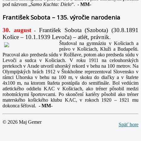
pod názvom „
Samo Kuchta: Dielo
“.
-
MM-
František Sobota – 135. výročie narodenia
30. august
František Sobota (Szobota) (30.8.1891
-
Košice – 10.1.1939 Levoča) – atlét, právnik.
Študoval na gymnáziu v Košiciach a
právo v Košiciach, Kluži a Budapešti.
Pracoval ako predseda súdu v Rožňave, potom ako predseda súdu v
Levoči a sudca v Košiciach. V roku 1911 na celouhorských
pretekoch v Arade utvoril uhorský rekord v behu na 100 metrov. Na
Olympijských hrách 1912 v Štokholme reprezentoval Slovensko v
rámci Uhorska v behu na 100 m, v skoku do diaľky a v štafete
4x100 m, na ktorom štafeta postúpila do semifinále. Bol vedúcim
atletického oddielu KAC v Košiciach, ako tréner pôsobil medzi
robotníckymi športovcami. Po skončení kariéry pôsobil ako tréner
materského košického klubu KAC, v rokoch 1920 – 1921 mu
dokonca šéfoval.
-
MM-
© 2026 Maj Gemer
Späť hore