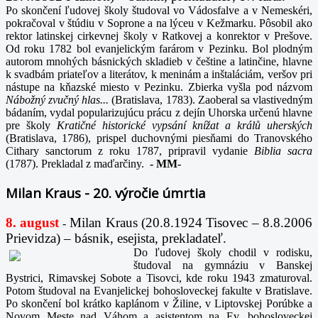
Po skončení ľudovej školy študoval vo Vádosfalve a v Nemeskéri,
pokračoval v štúdiu v Soprone a na lýceu v Kežmarku. Pôsobil ako
rektor latinskej cirkevnej školy v Ratkovej a konrektor v Prešove.
Od roku 1782 bol evanjelickým farárom v Pezinku. Bol plodným
autorom mnohých básnických skladieb v češtine a latinčine, hlavne
k svadbám priateľov a literátov, k meninám a inštaláciám, veršov pri
nástupe na kňazské miesto v Pezinku. Zbierka vyšla pod názvom
Nábožný zvučný hlas...
(Bratislava, 1783). Zaoberal sa vlastivedným
bádaním, vydal popularizujúcu prácu z dejín Uhorska určenú hlavne
pre školy
Kratičné historické vypsání knížat a králů uherských
(Bratislava, 1786), prispel duchovnými piesňami do Tranovského
Cithary sanctorum z roku 1787, pripravil vydanie
Biblia sacra
(1787). Prekladal z maďarčiny.
-
MM-
Milan Kraus - 20. výročie úmrtia
8. august
Milan Kraus (20.8.1924 Tisovec – 8.8.2006
-
Prievidza) – básnik, esejista, prekladateľ.
Do ľudovej školy chodil v rodisku,
študoval na gymnáziu v Banskej
Bystrici, Rimavskej Sobote a Tisovci, kde roku 1943 zmaturoval.
Potom študoval na Evanjelickej bohosloveckej fakulte v Bratislave.
Po skončení bol krátko kaplánom v Žiline, v Liptovskej Porúbke a
Novom Meste nad Váhom a asistentom na Ev. bohosloveckej