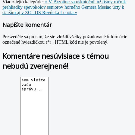
Viac z tejto kategórie:
« V Brzotíne sa uskutočnil už ôsmy ročník
prehliadky spevokolov seniorov horného Gemera
Mesiac úcty k
starším aj v ZO JDS Revúcka Lehota »
Napíšte komentár
Presvedčte sa prosím, že ste vložili všetky požadované informácie
označené hviezdičkou (*) . HTML kód nie je povolený.
Komentáre nesúvisiace s témou
nebudú zverejnené!