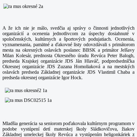
A že ich nie je málo, svedčia aj správy o činnosti jednotlivých
organizácií a ocenenia jednotlivcom za úspechy dosiahnuté v
spoločenských, kultúrnych a športových podujatiach. Ocenenia,
vyznamenania, pamätné a ďakovné listy odovzdávali s primátorom
mesta na okresných oslavách poslanec BBSK a primátor Jelšavy
Milan Kolesár, prednosta Okresného úradu Revúca Peter Balogh,
predseda Krajskej organizácie JDS Ján Hlaváč, podpredsedníčka
Okresnej organizácie JDS Zuzana Homoliaková a na mestských
oslavách predseda Základnej organizácie JDS Vlastimil Chaba a
predseda okresnej organizácie Igor Hock.
Mladšia generácia sa seniorom poďakovala kultúrnym programom v
podobe vystúpení detí materskej školy Sládkovičova, žiakov
Základnej umeleckej školy Revúca a vystúpením heligonkáriek z