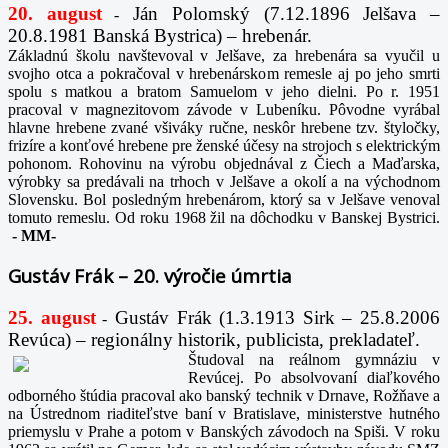
20. august
Ján Polomský (7.12.1896 Jelšava –
-
20.8.1981 Banská Bystrica) – hrebenár.
Základnú školu navštevoval v Jelšave, za hrebenára sa vyučil u
svojho otca a pokračoval v hrebenárskom remesle aj po jeho smrti
spolu s matkou a bratom Samuelom v jeho dielni. Po r. 1951
pracoval v magnezitovom závode v Lubeníku. Pôvodne vyrábal
hlavne hrebene zvané všiváky ručne, neskôr hrebene tzv. štyločky,
frizíre a konťové hrebene pre ženské účesy na strojoch s elektrickým
pohonom. Rohovinu na výrobu objednával z Čiech a Maďarska,
výrobky sa predávali na trhoch v Jelšave a okolí a na východnom
Slovensku. Bol posledným hrebenárom, ktorý sa v Jelšave venoval
tomuto remeslu. Od roku 1968 žil na dôchodku v Banskej Bystrici.
-
MM-
Gustáv Frák – 20. výročie úmrtia
25. august
Gustáv Frák
(1.3.1913 Sirk – 25.8.2006
-
Revúca) – regionálny historik, publicista, prekladateľ.
Študoval na reálnom gymnáziu v
Revúcej. Po absolvovaní diaľkového
odborného štúdia pracoval ako banský technik v Drnave, Rožňave a
na Ústrednom riaditeľstve baní v Bratislave, ministerstve hutného
priemyslu v Prahe a potom v Banských závodoch na Spiši. V roku