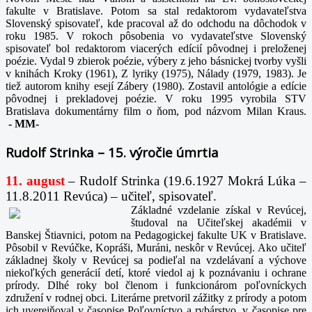
fakulte v Bratislave. Potom sa stal redaktorom vydavateľstva
Slovenský spisovateľ, kde pracoval až do odchodu na dôchodok v
roku 1985. V rokoch pôsobenia vo vydavateľstve Slovenský
spisovateľ bol redaktorom viacerých edícií pôvodnej i preloženej
poézie. Vydal 9 zbierok poézie, výbery z jeho básnickej tvorby vyšli
v knihách Kroky (1961), Z lyriky (1975), Nálady (1979, 1983). Je
tiež autorom knihy esejí Zábery (1980). Zostavil antológie a edície
pôvodnej i prekladovej poézie. V roku 1995 vyrobila STV
Bratislava dokumentárny film o ňom, pod názvom Milan Kraus.
-
MM-
Rudolf Strinka – 15. výročie úmrtia
11. august
– Rudolf Strinka (19.6.1927 Mokrá Lúka –
11.8.2011 Revúca) – učiteľ, spisovateľ.
Základné vzdelanie získal v Revúcej,
študoval na Učiteľskej akadémii v
Banskej Štiavnici, potom na Pedagogickej fakulte UK v Bratislave.
Pôsobil v Revúčke, Kopráši, Muráni, neskôr v Revúcej. Ako učiteľ
základnej školy v Revúcej sa podieľal na vzdelávaní a výchove
niekoľkých generácií detí, ktoré viedol aj k poznávaniu i ochrane
prírody. Dlhé roky bol členom i funkcionárom poľovníckych
združení v rodnej obci. Literárne pretvoril zážitky z prírody a potom
ich uverejňoval v časopise Poľovníctvo a rybárstvo, v časopise pre