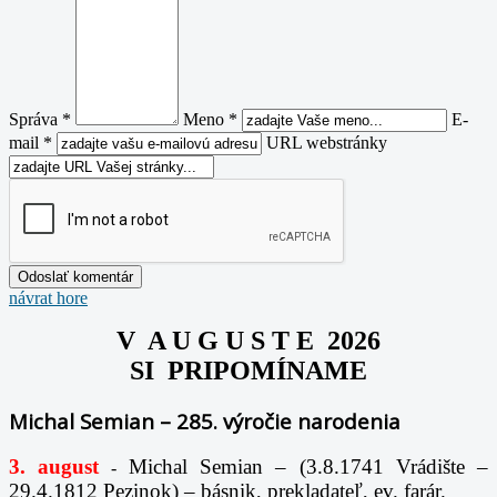
Správa *
Meno *
E-
mail *
URL webstránky
návrat hore
V A U G U S T E 2026
SI PRIPOMÍNAME
Michal Semian – 285. výročie narodenia
3. august
Michal Semian – (3.8.1741 Vrádište –
-
29.4.1812 Pezinok) – básnik, prekladateľ, ev. farár.