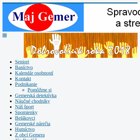
Seniori
Baníctvo
Kalendár osobností
Kontakt
Podnikanie
Pomôžme si
Gemerská detektívka
Náučné chodníky
Náš šport
Spomienky
Belákovci
Gemerské nárečia
Hutníctvo
Z obcí Gemera