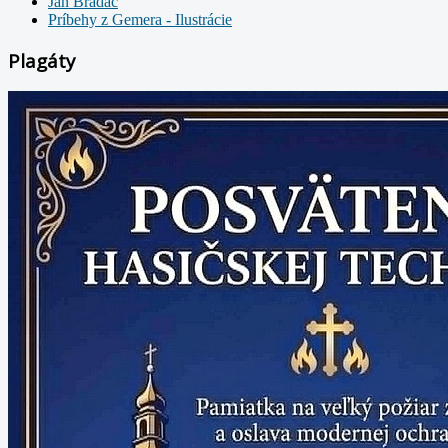
Ján Bradáč
Príbehy z Gemera - Ilustrácie
Plagáty