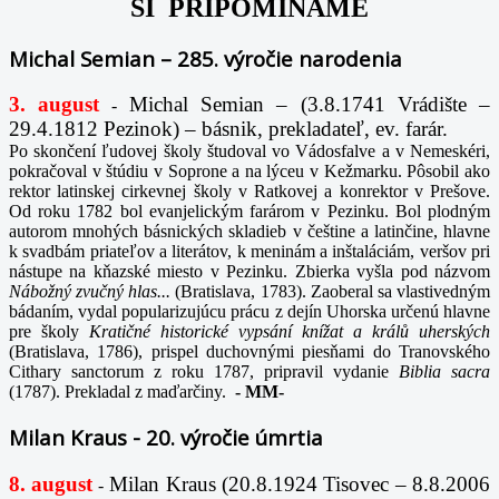
SI PRIPOMÍNAME
Michal Semian – 285. výročie narodenia
3. august
Michal Semian – (3.8.1741 Vrádište –
-
29.4.1812 Pezinok) – básnik, prekladateľ, ev. farár.
Po skončení ľudovej školy študoval vo Vádosfalve a v Nemeskéri,
pokračoval v štúdiu v Soprone a na lýceu v Kežmarku. Pôsobil ako
rektor latinskej cirkevnej školy v Ratkovej a konrektor v Prešove.
Od roku 1782 bol evanjelickým farárom v Pezinku. Bol plodným
autorom mnohých básnických skladieb v češtine a latinčine, hlavne
k svadbám priateľov a literátov, k meninám a inštaláciám, veršov pri
nástupe na kňazské miesto v Pezinku. Zbierka vyšla pod názvom
Nábožný zvučný hlas...
(Bratislava, 1783). Zaoberal sa vlastivedným
bádaním, vydal popularizujúcu prácu z dejín Uhorska určenú hlavne
pre školy
Kratičné historické vypsání knížat a králů uherských
(Bratislava, 1786), prispel duchovnými piesňami do Tranovského
Cithary sanctorum z roku 1787, pripravil vydanie
Biblia sacra
(1787). Prekladal z maďarčiny.
-
MM-
Milan Kraus - 20. výročie úmrtia
8. august
Milan Kraus (20.8.1924 Tisovec – 8.8.2006
-