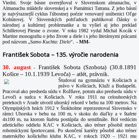
Viedni. Svoje básne uverejňoval v Slovenskom almanachu, v
Almanachu mládeže slovenskej a v Pamätnici Tatrana. Z jeho básní
je najvýraznejší cyklus ľúbostnej poézie venovaný snúbenici Oľge
Kohútovej. V Slovenských pohľadoch publikoval články o
národnej a kultúrnej problematike a tu vyšiel aj jeho preklad
Schillerovej Piesne o zvone. V roku 1982 vydal Michal Kocák v
Martine monografiu o jeho živote a diele i s jeho literárnymi prácami
pod názvom „
Samo Kuchta: Dielo
“.
-
MM-
František Sobota – 135. výročie narodenia
30. august
František Sobota (Szobota) (30.8.1891
-
Košice – 10.1.1939 Levoča) – atlét, právnik.
Študoval na gymnáziu v Košiciach a
právo v Košiciach, Kluži a Budapešti.
Pracoval ako predseda súdu v Rožňave, potom ako predseda súdu v
Levoči a sudca v Košiciach. V roku 1911 na celouhorských
pretekoch v Arade utvoril uhorský rekord v behu na 100 metrov. Na
Olympijských hrách 1912 v Štokholme reprezentoval Slovensko v
rámci Uhorska v behu na 100 m, v skoku do diaľky a v štafete
4x100 m, na ktorom štafeta postúpila do semifinále. Bol vedúcim
atletického oddielu KAC v Košiciach, ako tréner pôsobil medzi
robotníckymi športovcami. Po skončení kariéry pôsobil ako tréner
materského košického klubu KAC, v rokoch 1920 – 1921 mu