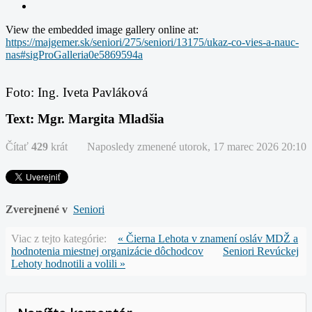
View the embedded image gallery online at:
https://majgemer.sk/seniori/275/seniori/13175/ukaz-co-vies-a-nauc-
nas#sigProGalleria0e5869594a
Foto: Ing. Iveta Pavláková
Text: Mgr. Margita Mladšia
Čítať
429
krát
Naposledy zmenené utorok, 17 marec 2026 20:10
Zverejnené v
Seniori
Viac z tejto kategórie:
« Čierna Lehota v znamení osláv MDŽ a
hodnotenia miestnej organizácie dôchodcov
Seniori Revúckej
Lehoty hodnotili a volili »