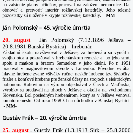
na zaistenie platov učiteľov, pracoval na založení nemocnice. Dal
obnoviť a pretvoriť interiér rožňavskej katedrály. Jeho telesné
pozostatky sú uložené v krypte rožňavskej katedrály.
-
MM-
Ján Polomský – 45. výročie úmrtia
20. august
Ján Polomský (7.12.1896 Jelšava –
-
20.8.1981 Banská Bystrica) – hrebenár.
Základnú školu navštevoval v Jelšave, za hrebenára sa vyučil u
svojho otca a pokračoval v hrebenárskom remesle aj po jeho smrti
spolu s matkou a bratom Samuelom v jeho dielni. Po r. 1951
pracoval v magnezitovom závode v Lubeníku. Pôvodne vyrábal
hlavne hrebene zvané všiváky ručne, neskôr hrebene tzv. štyločky,
frizíre a konťové hrebene pre ženské účesy na strojoch s elektrickým
pohonom. Rohovinu na výrobu objednával z Čiech a Maďarska,
výrobky sa predávali na trhoch v Jelšave a okolí a na východnom
Slovensku. Bol posledným hrebenárom, ktorý sa v Jelšave venoval
tomuto remeslu. Od roku 1968 žil na dôchodku v Banskej Bystrici.
-
MM-
Gustáv Frák – 20. výročie úmrtia
25. august
Gustáv Frák
(1.3.1913 Sirk – 25.8.2006
-