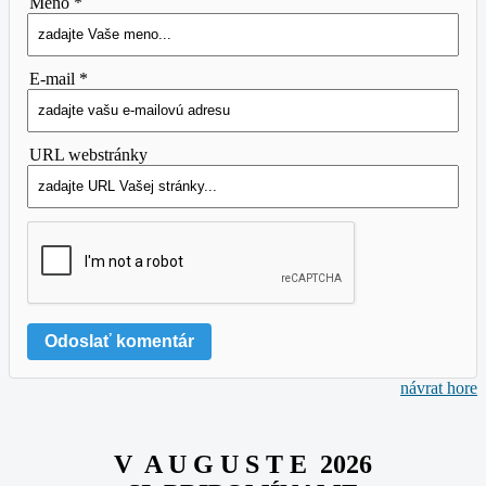
Meno *
E-mail *
URL webstránky
návrat hore
V A U G U S T E 2026