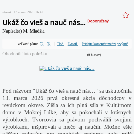
utorok, 17 marec 2026 16:42
Ukáž čo vieš a nauč nás…
Doporučený
Napísal(a) M. Mladšia
veľkosť písma
Tlač
E-mail
Pridajte komentár medzi prvými!
Ohodnotiť túto položku
(0 hlasov)
Pod názvom "Ukáž čo vieš a nauč nás…"
sa uskutočnila
13. marca 2026 prvá okresná akcia dôchodcov v
revúckom okrese. Zišla sa ich plná sála v Kultúrnom
dome v Mokrej Lúke, aby sa pokochali v krásnych
výrobkoch. Tvorcovia sa právom pochválili svojimi
výrobkami, inšpirovali a niečo aj naučili.
Možno ešte
väčšou radosťou pre mnohých seniorov bolo milé