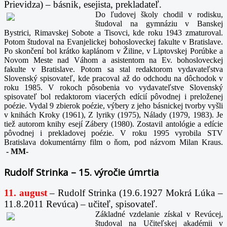
Prievidza) – básnik, esejista, prekladateľ.
Do ľudovej školy chodil v rodisku,
študoval na gymnáziu v Banskej
Bystrici, Rimavskej Sobote a Tisovci, kde roku 1943 zmaturoval.
Potom študoval na Evanjelickej bohosloveckej fakulte v Bratislave.
Po skončení bol krátko kaplánom v Žiline, v Liptovskej Porúbke a
Novom Meste nad Váhom a asistentom na Ev. bohosloveckej
fakulte v Bratislave. Potom sa stal redaktorom vydavateľstva
Slovenský spisovateľ, kde pracoval až do odchodu na dôchodok v
roku 1985. V rokoch pôsobenia vo vydavateľstve Slovenský
spisovateľ bol redaktorom viacerých edícií pôvodnej i preloženej
poézie. Vydal 9 zbierok poézie, výbery z jeho básnickej tvorby vyšli
v knihách Kroky (1961), Z lyriky (1975), Nálady (1979, 1983). Je
tiež autorom knihy esejí Zábery (1980). Zostavil antológie a edície
pôvodnej i prekladovej poézie. V roku 1995 vyrobila STV
Bratislava dokumentárny film o ňom, pod názvom Milan Kraus.
-
MM-
Rudolf Strinka – 15. výročie úmrtia
11. august
– Rudolf Strinka (19.6.1927 Mokrá Lúka –
11.8.2011 Revúca) – učiteľ, spisovateľ.
Základné vzdelanie získal v Revúcej,
študoval na Učiteľskej akadémii v