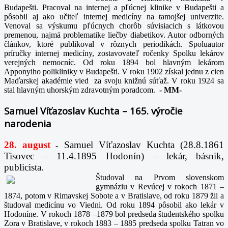
Budapešti. Pracoval na internej a pľúcnej klinike v Budapešti a
pôsobil aj ako učiteľ internej medicíny na tamojšej univerzite.
Venoval sa výskumu pľúcnych chorôb súvisiacich s látkovou
premenou, najmä problematike liečby diabetikov. Autor odborných
článkov, ktoré publikoval v rôznych periodikách. Spoluautor
príručky internej medicíny, zostavovateľ ročenky Spolku lekárov
verejných nemocníc. Od roku 1894 bol hlavným lekárom
Apponyiho polikliniky v Budapešti. V roku 1902 získal jednu z cien
Maďarskej akadémie vied za svoju knižnú súťaž. V roku 1924 sa
stal hlavným uhorským zdravotným poradcom.
-
MM-
Samuel Víťazoslav Kuchta – 165. výročie
narodenia
28. august
Samuel Víťazoslav Kuchta (28.8.1861
-
Tisovec – 11.4.1895 Hodonín) – lekár, básnik,
publicista.
Študoval na Prvom slovenskom
gymnáziu v Revúcej v rokoch 1871 –
1874, potom v Rimavskej Sobote a v Bratislave, od roku 1879 žil a
študoval medicínu vo Viedni. Od roku 1894 pôsobil ako lekár v
Hodoníne. V rokoch 1878 –1879 bol predseda študentského spolku
Zora v Bratislave, v rokoch 1883 – 1885 predseda spolku Tatran vo