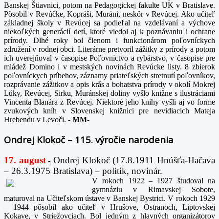
Banskej Štiavnici, potom na Pedagogickej fakulte UK v Bratislave.
Pôsobil v Revúčke, Kopráši, Muráni, neskôr v Revúcej. Ako učiteľ
základnej školy v Revúcej sa podieľal na vzdelávaní a výchove
niekoľkých generácií detí, ktoré viedol aj k poznávaniu i ochrane
prírody. Dlhé roky bol členom i funkcionárom poľovníckych
združení v rodnej obci. Literárne pretvoril zážitky z prírody a potom
ich uverejňoval v časopise Poľovníctvo a rybárstvo, v časopise pre
mládež Domino i v mestských novinách Revúcke listy. 8 zbierok
poľovníckych príbehov, záznamy priateľských stretnutí poľovníkov,
rozprávanie zážitkov a opis krás a bohatstva prírody v okolí Mokrej
Lúky, Revúcej, Sirku, Muránskej doliny vyšlo knižne s ilustráciami
Vincenta Blanára z Revúcej. Niektoré jeho knihy vyšli aj vo forme
zvukových kníh v Slovenskej knižnici pre nevidiacich Mateja
Hrebendu v Levoči.
-
MM-
Ondrej Klokoč – 115. výročie narodenia
17. august
Ondrej Klokoč (17.8.1911 Hnúšťa-Hačava
-
– 26.3.1975 Bratislava) – politik, novinár.
V rokoch 1922 – 1927 študoval na
gymnáziu v Rimavskej Sobote,
maturoval na Učiteľskom ústave v Banskej Bystrici. V rokoch 1929
– 1944 pôsobil ako učiteľ v Hrušove, Ostranoch, Liptovskej
Kokave, v Striežovciach. Bol jedným z hlavných organizátorov