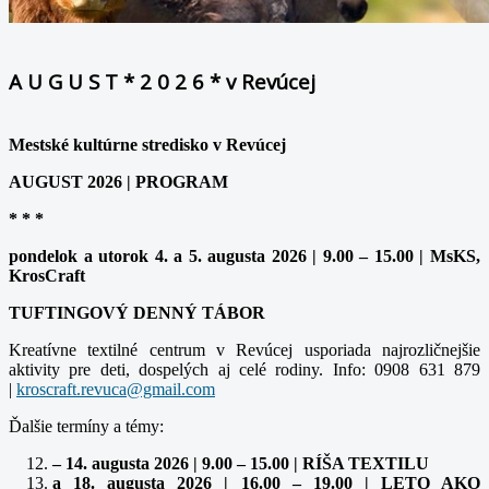
A U G U S T * 2 0 2 6 * v Revúcej
Mestské kultúrne stredisko v Revúcej
AUGUST 2026 | PROGRAM
* * *
pondelok a utorok 4. a 5. augusta 2026 | 9.00 – 15.00 | MsKS,
KrosCraft
TUFTINGOVÝ DENNÝ TÁBOR
Kreatívne textilné centrum v Revúcej usporiada najrozličnejšie
aktivity pre deti, dospelých aj celé rodiny. Info: 0908 631 879
|
kroscraft.revuca@gmail.com
Ďalšie termíny a témy:
– 14. augusta 2026 | 9.00 – 15.00 | RÍŠA TEXTILU
a 18. augusta 2026 | 16.00 – 19.00 | LETO AKO