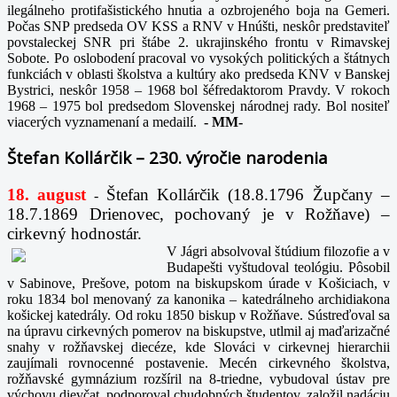
ilegálneho protifašistického hnutia a ozbrojeného boja na Gemeri.
Počas SNP predseda OV KSS a RNV v Hnúšti, neskôr predstaviteľ
povstaleckej SNR pri štábe 2. ukrajinského frontu v Rimavskej
Sobote. Po oslobodení pracoval vo vysokých politických a štátnych
funkciách v oblasti školstva a kultúry ako predseda KNV v Banskej
Bystrici, neskôr 1958 – 1968 bol šéfredaktorom Pravdy. V rokoch
1968 – 1975 bol predsedom Slovenskej národnej rady. Bol nositeľ
viacerých vyznamenaní a medailí.
-
MM-
Štefan Kollárčik – 230. výročie narodenia
18. august
Štefan Kollárčik (18.8.1796 Župčany –
-
18.7.1869 Drienovec, pochovaný je v Rožňave) –
cirkevný hodnostár.
V Jágri absolvoval štúdium filozofie a v
Budapešti vyštudoval teológiu. Pôsobil
v Sabinove, Prešove, potom na biskupskom úrade v Košiciach, v
roku 1834 bol menovaný za kanonika – katedrálneho archidiakona
košickej katedrály. Od roku 1850 biskup v Rožňave. Sústreďoval sa
na úpravu cirkevných pomerov na biskupstve, utlmil aj maďarizačné
snahy v rožňavskej diecéze, kde Slováci v cirkevnej hierarchii
zaujímali rovnocenné postavenie. Mecén cirkevného školstva,
rožňavské gymnázium rozšíril na 8-triedne, vybudoval ústav pre
výchovu dievčat, podporoval chudobných študentov, založil nadáciu