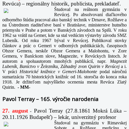
Revúca) – regionálny historik, publicista, prekladateľ.
Študoval na reálnom gymnáziu v
Revúcej. Po absolvovaní diaľkového
odborného štúdia pracoval ako banský technik v Drnave, Rožňave a
na Ústrednom riaditeľstve baní v Bratislave, ministerstve hutného
priemyslu v Prahe a potom v Banských závodoch na Spiši. V roku
1962 sa vrátil na Gemer, kde sa stal vedúcim výstavby závodu SMZ
Lubeník. Od roku 1967 býval v Revúcej. Publikoval stovky
článkov a prác o Gemeri v odborných publikáciách, časopisoch
Obzor Gemera, neskôr Obzor Gemera a Malohontu, v Zore
Gemera, v Baníckom slove, Magnezite, v Revúckych listoch. Je
autorom a spoluautorom mnohých publikácií, napr
. Magnezit
Lubeník, Baníctvo v Železníku, Záhadný zvon Quirin v Revúcej
a i.
V práci
Historické knižnice v Gemeri-Malohonte
podal náročnú
sumarizáciu 70 historických knižníc od 16. storočia do konca roka
1918. Je držiteľom najvyššieho ocenenia mesta Revúca Zlatý
Quirin.
-
MM-
Pavol Terray – 165. výročie narodenia
27. august
Pavol Terray
(27.8.1861 Mokrá Lúka –
-
20.11.1926 Budapešť) – lekár, univerzitný profesor
Študoval na gymnáziu v Rimavskej
Sobote a Rožňave, medicínu v