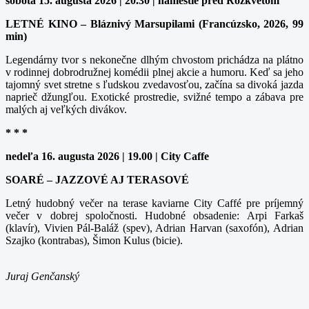
sobota 15. augusta 2026 | 20.30 | námestie pred Rozkvetom
LETNÉ KINO – Bláznivý Marsupilami (Francúzsko, 2026, 99
min)
Legendárny tvor s nekonečne dlhým chvostom prichádza na plátno
v rodinnej dobrodružnej komédii plnej akcie a humoru. Keď sa jeho
tajomný svet stretne s ľudskou zvedavosťou, začína sa divoká jazda
naprieč džungľou. Exotické prostredie, svižné tempo a zábava pre
malých aj veľkých divákov.
* * *
nedeľa 16. augusta 2026 | 19.00 | City Caffe
SOARÉ – JAZZOVÉ AJ TERASOVÉ
Letný hudobný večer na terase kaviarne City Caffé pre príjemný
večer v dobrej spoločnosti. Hudobné obsadenie: Arpi Farkaš
(klavír), Vivien Pál-Baláž (spev), Adrian Harvan (saxofón), Adrian
Szajko (kontrabas), Šimon Kulus (bicie).
Juraj Genčanský