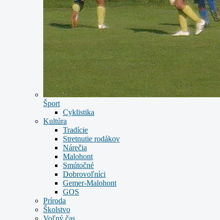
Šport
Cyklistika
Kultúra
Tradície
Stretnutie rodákov
Nárečia
Malohont
Smútočné
Dobrovoľníci
Gemer-Malohont
GOS
Príroda
Školstvo
Voľný čas