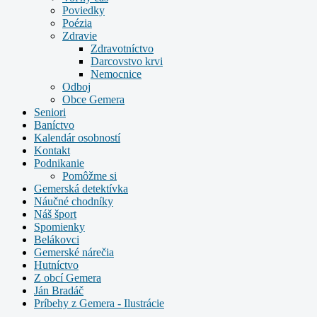
Poviedky
Poézia
Zdravie
Zdravotníctvo
Darcovstvo krvi
Nemocnice
Odboj
Obce Gemera
Seniori
Baníctvo
Kalendár osobností
Kontakt
Podnikanie
Pomôžme si
Gemerská detektívka
Náučné chodníky
Náš šport
Spomienky
Belákovci
Gemerské nárečia
Hutníctvo
Z obcí Gemera
Ján Bradáč
Príbehy z Gemera - Ilustrácie