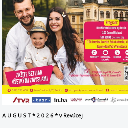
A U G U S T * 2 0 2 6 * v Revúcej