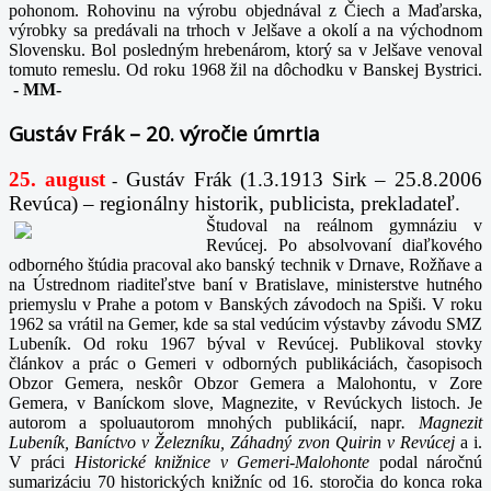
pohonom. Rohovinu na výrobu objednával z Čiech a Maďarska,
výrobky sa predávali na trhoch v Jelšave a okolí a na východnom
Slovensku. Bol posledným hrebenárom, ktorý sa v Jelšave venoval
tomuto remeslu. Od roku 1968 žil na dôchodku v Banskej Bystrici.
-
MM-
Gustáv Frák – 20. výročie úmrtia
25. august
Gustáv Frák
(1.3.1913 Sirk – 25.8.2006
-
Revúca) – regionálny historik, publicista, prekladateľ.
Študoval na reálnom gymnáziu v
Revúcej. Po absolvovaní diaľkového
odborného štúdia pracoval ako banský technik v Drnave, Rožňave a
na Ústrednom riaditeľstve baní v Bratislave, ministerstve hutného
priemyslu v Prahe a potom v Banských závodoch na Spiši. V roku
1962 sa vrátil na Gemer, kde sa stal vedúcim výstavby závodu SMZ
Lubeník. Od roku 1967 býval v Revúcej. Publikoval stovky
článkov a prác o Gemeri v odborných publikáciách, časopisoch
Obzor Gemera, neskôr Obzor Gemera a Malohontu, v Zore
Gemera, v Baníckom slove, Magnezite, v Revúckych listoch. Je
autorom a spoluautorom mnohých publikácií, napr
. Magnezit
Lubeník, Baníctvo v Železníku, Záhadný zvon Quirin v Revúcej
a i.
V práci
Historické knižnice v Gemeri-Malohonte
podal náročnú
sumarizáciu 70 historických knižníc od 16. storočia do konca roka