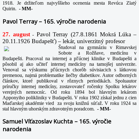
1918. Je držiteľom najvyššieho ocenenia mesta Revúca Zlatý
Quirin.
-
MM-
Pavol Terray – 165. výročie narodenia
27. august
Pavol Terray
(27.8.1861 Mokrá Lúka –
-
20.11.1926 Budapešť) – lekár, univerzitný profesor
Študoval na gymnáziu v Rimavskej
Sobote a Rožňave, medicínu v
Budapešti. Pracoval na internej a pľúcnej klinike v Budapešti a
pôsobil aj ako učiteľ internej medicíny na tamojšej univerzite.
Venoval sa výskumu pľúcnych chorôb súvisiacich s látkovou
premenou, najmä problematike liečby diabetikov. Autor odborných
článkov, ktoré publikoval v rôznych periodikách. Spoluautor
príručky internej medicíny, zostavovateľ ročenky Spolku lekárov
verejných nemocníc. Od roku 1894 bol hlavným lekárom
Apponyiho polikliniky v Budapešti. V roku 1902 získal jednu z cien
Maďarskej akadémie vied za svoju knižnú súťaž. V roku 1924 sa
stal hlavným uhorským zdravotným poradcom.
-
MM-
Samuel Víťazoslav Kuchta – 165. výročie
narodenia