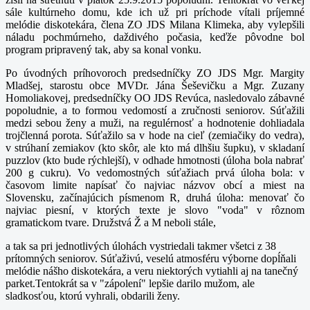
sále kultúrneho domu, kde ich už pri príchode vítali príjemné
melódie diskotekára, člena ZO JDS Milana Klimeka, aby vylepšili
náladu pochmúrneho, daždivého počasia, keďže pôvodne bol
program pripravený tak, aby sa konal vonku
.
Po úvodných príhovoroch predsedníčky ZO JDS Mgr. Margity
Mladšej, starostu obce MVDr. Jána Šeševičku a Mgr. Zuzany
Homoliakovej, predsedníčky OO JDS Revúca, nasledovalo zábavné
popoludnie, a to formou vedomostí a zručnosti seniorov. Súťažili
medzi sebou ženy a muži, na regulérnosť a hodnotenie dohliadala
trojčlenná porota. Súťažilo sa v hode na cieľ (zemiačiky do vedra),
v strúhaní zemiakov (kto skôr, ale kto má dlhšiu šupku), v skladaní
puzzlov (kto bude rýchlejší), v odhade hmotnosti (úloha bola nabrať
200 g cukru). Vo vedomostných súťažiach prvá úloha bola: v
časovom limite napísať čo najviac názvov
obcí a miest na
Slovensku, začínajúcich písmenom R, druhá úloha: menovať čo
najviac piesní, v ktorých texte je slovo "voda" v rôznom
gramatickom tvare. Družstvá Ž a M neboli stále,
a tak sa pri jednotlivých úlohách vystriedali takmer všetci z 38
prítomných seniorov. Súťaživú, veselú atmosféru výborne dopĺňali
melódie nášho diskotekára, a veru niektorých vytiahli aj na tanečný
parket.Tentokrát sa v "zápolení" lepšie darilo mužom, ale
sladkosťou, ktorú vyhrali, obdarili ženy.