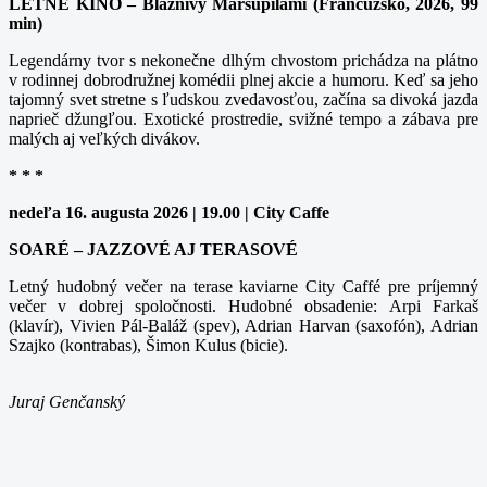
LETNÉ KINO – Bláznivý Marsupilami (Francúzsko, 2026, 99
min)
Legendárny tvor s nekonečne dlhým chvostom prichádza na plátno
v rodinnej dobrodružnej komédii plnej akcie a humoru. Keď sa jeho
tajomný svet stretne s ľudskou zvedavosťou, začína sa divoká jazda
naprieč džungľou. Exotické prostredie, svižné tempo a zábava pre
malých aj veľkých divákov.
* * *
nedeľa 16. augusta 2026 | 19.00 | City Caffe
SOARÉ – JAZZOVÉ AJ TERASOVÉ
Letný hudobný večer na terase kaviarne City Caffé pre príjemný
večer v dobrej spoločnosti. Hudobné obsadenie: Arpi Farkaš
(klavír), Vivien Pál-Baláž (spev), Adrian Harvan (saxofón), Adrian
Szajko (kontrabas), Šimon Kulus (bicie).
Juraj Genčanský