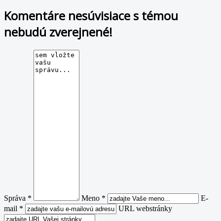
Komentáre nesúvisiace s témou
nebudú zverejnené!
Správa *
Meno *
E-
mail *
URL webstránky