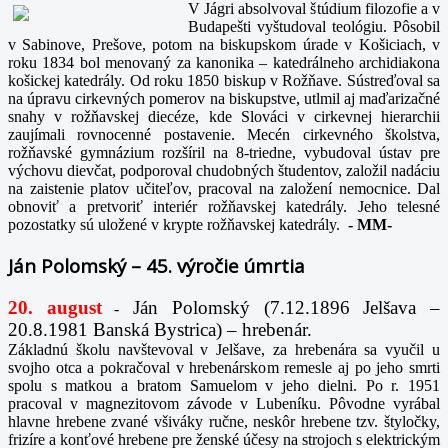
V Jágri absolvoval štúdium filozofie a v
Budapešti vyštudoval teológiu. Pôsobil
v Sabinove, Prešove, potom na biskupskom úrade v Košiciach, v
roku 1834 bol menovaný za kanonika – katedrálneho archidiakona
košickej katedrály. Od roku 1850 biskup v Rožňave. Sústreďoval sa
na úpravu cirkevných pomerov na biskupstve, utlmil aj maďarizačné
snahy v rožňavskej diecéze, kde Slováci v cirkevnej hierarchii
zaujímali rovnocenné postavenie. Mecén cirkevného školstva,
rožňavské gymnázium rozšíril na 8-triedne, vybudoval ústav pre
výchovu dievčat, podporoval chudobných študentov, založil nadáciu
na zaistenie platov učiteľov, pracoval na založení nemocnice. Dal
obnoviť a pretvoriť interiér rožňavskej katedrály. Jeho telesné
pozostatky sú uložené v krypte rožňavskej katedrály.
-
MM-
Ján Polomský – 45. výročie úmrtia
20. august
Ján Polomský (7.12.1896 Jelšava –
-
20.8.1981 Banská Bystrica) – hrebenár.
Základnú školu navštevoval v Jelšave, za hrebenára sa vyučil u
svojho otca a pokračoval v hrebenárskom remesle aj po jeho smrti
spolu s matkou a bratom Samuelom v jeho dielni. Po r. 1951
pracoval v magnezitovom závode v Lubeníku. Pôvodne vyrábal
hlavne hrebene zvané všiváky ručne, neskôr hrebene tzv. štyločky,
frizíre a konťové hrebene pre ženské účesy na strojoch s elektrickým