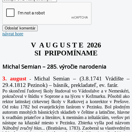
návrat hore
V A U G U S T E 2026
SI PRIPOMÍNAME
Michal Semian – 285. výročie narodenia
3. august
Michal Semian – (3.8.1741 Vrádište –
-
29.4.1812 Pezinok) – básnik, prekladateľ, ev. farár.
Po skončení ľudovej školy študoval vo Vádosfalve a v Nemeskéri,
pokračoval v štúdiu v Soprone a na lýceu v Kežmarku. Pôsobil ako
rektor latinskej cirkevnej školy v Ratkovej a konrektor v Prešove.
Od roku 1782 bol evanjelickým farárom v Pezinku. Bol plodným
autorom mnohých básnických skladieb v češtine a latinčine, hlavne
k svadbám priateľov a literátov, k meninám a inštaláciám, veršov pri
nástupe na kňazské miesto v Pezinku. Zbierka vyšla pod názvom
Nábožný zvučný hlas...
(Bratislava, 1783). Zaoberal sa vlastivedným