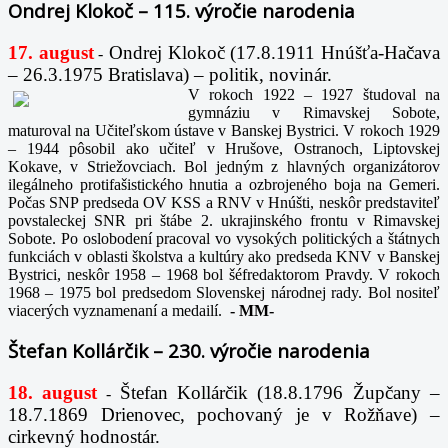
Ondrej Klokoč – 115. výročie narodenia
17. august
Ondrej Klokoč (17.8.1911 Hnúšťa-Hačava
-
– 26.3.1975 Bratislava) – politik, novinár.
V rokoch 1922 – 1927 študoval na
gymnáziu v Rimavskej Sobote,
maturoval na Učiteľskom ústave v Banskej Bystrici. V rokoch 1929
– 1944 pôsobil ako učiteľ v Hrušove, Ostranoch, Liptovskej
Kokave, v Striežovciach. Bol jedným z hlavných organizátorov
ilegálneho protifašistického hnutia a ozbrojeného boja na Gemeri.
Počas SNP predseda OV KSS a RNV v Hnúšti, neskôr predstaviteľ
povstaleckej SNR pri štábe 2. ukrajinského frontu v Rimavskej
Sobote. Po oslobodení pracoval vo vysokých politických a štátnych
funkciách v oblasti školstva a kultúry ako predseda KNV v Banskej
Bystrici, neskôr 1958 – 1968 bol šéfredaktorom Pravdy. V rokoch
1968 – 1975 bol predsedom Slovenskej národnej rady. Bol nositeľ
viacerých vyznamenaní a medailí.
-
MM-
Štefan Kollárčik – 230. výročie narodenia
18. august
Štefan Kollárčik (18.8.1796 Župčany –
-
18.7.1869 Drienovec, pochovaný je v Rožňave) –
cirkevný hodnostár.