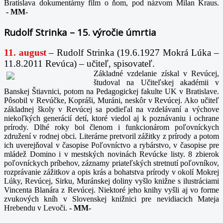
Bratislava dokumentárny film o ňom, pod názvom Milan Kraus.
-
MM-
Rudolf Strinka – 15. výročie úmrtia
11. august
– Rudolf Strinka (19.6.1927 Mokrá Lúka –
11.8.2011 Revúca) – učiteľ, spisovateľ.
Základné vzdelanie získal v Revúcej,
študoval na Učiteľskej akadémii v
Banskej Štiavnici, potom na Pedagogickej fakulte UK v Bratislave.
Pôsobil v Revúčke, Kopráši, Muráni, neskôr v Revúcej. Ako učiteľ
základnej školy v Revúcej sa podieľal na vzdelávaní a výchove
niekoľkých generácií detí, ktoré viedol aj k poznávaniu i ochrane
prírody. Dlhé roky bol členom i funkcionárom poľovníckych
združení v rodnej obci. Literárne pretvoril zážitky z prírody a potom
ich uverejňoval v časopise Poľovníctvo a rybárstvo, v časopise pre
mládež Domino i v mestských novinách Revúcke listy. 8 zbierok
poľovníckych príbehov, záznamy priateľských stretnutí poľovníkov,
rozprávanie zážitkov a opis krás a bohatstva prírody v okolí Mokrej
Lúky, Revúcej, Sirku, Muránskej doliny vyšlo knižne s ilustráciami
Vincenta Blanára z Revúcej. Niektoré jeho knihy vyšli aj vo forme
zvukových kníh v Slovenskej knižnici pre nevidiacich Mateja
Hrebendu v Levoči.
-
MM-