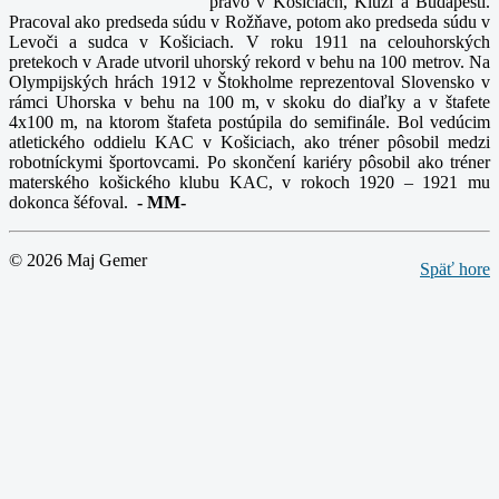
právo v Košiciach, Kluži a Budapešti.
Pracoval ako predseda súdu v Rožňave, potom ako predseda súdu v
Levoči a sudca v Košiciach. V roku 1911 na celouhorských
pretekoch v Arade utvoril uhorský rekord v behu na 100 metrov. Na
Olympijských hrách 1912 v Štokholme reprezentoval Slovensko v
rámci Uhorska v behu na 100 m, v skoku do diaľky a v štafete
4x100 m, na ktorom štafeta postúpila do semifinále. Bol vedúcim
atletického oddielu KAC v Košiciach, ako tréner pôsobil medzi
robotníckymi športovcami. Po skončení kariéry pôsobil ako tréner
materského košického klubu KAC, v rokoch 1920 – 1921 mu
dokonca šéfoval.
-
MM-
© 2026 Maj Gemer
Späť hore