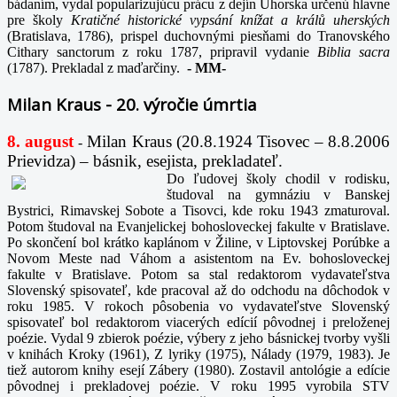
bádaním, vydal popularizujúcu prácu z dejín Uhorska určenú hlavne
pre školy
Kratičné historické vypsání knížat a králů uherských
(Bratislava, 1786), prispel duchovnými piesňami do Tranovského
Cithary sanctorum z roku 1787, pripravil vydanie
Biblia sacra
(1787). Prekladal z maďarčiny.
-
MM-
Milan Kraus - 20. výročie úmrtia
8. august
Milan Kraus (20.8.1924 Tisovec – 8.8.2006
-
Prievidza) – básnik, esejista, prekladateľ.
Do ľudovej školy chodil v rodisku,
študoval na gymnáziu v Banskej
Bystrici, Rimavskej Sobote a Tisovci, kde roku 1943 zmaturoval.
Potom študoval na Evanjelickej bohosloveckej fakulte v Bratislave.
Po skončení bol krátko kaplánom v Žiline, v Liptovskej Porúbke a
Novom Meste nad Váhom a asistentom na Ev. bohosloveckej
fakulte v Bratislave. Potom sa stal redaktorom vydavateľstva
Slovenský spisovateľ, kde pracoval až do odchodu na dôchodok v
roku 1985. V rokoch pôsobenia vo vydavateľstve Slovenský
spisovateľ bol redaktorom viacerých edícií pôvodnej i preloženej
poézie. Vydal 9 zbierok poézie, výbery z jeho básnickej tvorby vyšli
v knihách Kroky (1961), Z lyriky (1975), Nálady (1979, 1983). Je
tiež autorom knihy esejí Zábery (1980). Zostavil antológie a edície
pôvodnej i prekladovej poézie. V roku 1995 vyrobila STV