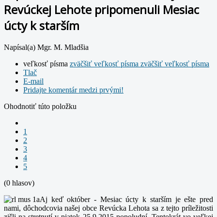
Revúckej Lehote pripomenuli Mesiac
úcty k starším
Napísal(a) Mgr. M. Mladšia
veľkosť písma
zväčšiť veľkosť písma
zväčšiť veľkosť písma
Tlač
E-mail
Pridajte komentár medzi prvými!
Ohodnotiť túto položku
1
2
3
4
5
(0 hlasov)
Aj keď október - Mesiac úcty k starším je ešte pred
nami, dôchodcovia našej obce Revúcka Lehota sa z tejto príležitosti
zišli na stretnutí v piatok 25.9.2015 popoludní. Tentokrát vo veľkej