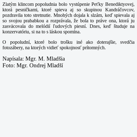
Zlatým klincom popoludnia bolo vystúpenie Peťky Benediktyovej,
ktorá pesničkami, ktoré spieva aj so skupinou Kandráčovcov,
pozdravila toto stretnutie. Mnohých dojala k slzám, keď spievala aj
so svojou prababkou a rozprávala, že bola to práve ona, ktorá ju
zasväcovala do melódií ľudových piesní. Dnes, keď študuje na
konzervatóriu, si na to s láskou spomína.
O popoludní, ktoré bolo trošku iné ako doterajšie, svedčia
fotozábery, na ktorých vidieť spokojnosť prítomných.
Napísala: Mgr. M. Mladšia
Foto: Mgr. Ondrej Mladší