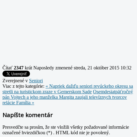
Čítať
2347
krát
Naposledy zmenené streda, 21 október 2015 10:32
Zverejnené v
Seniori
Viac z tejto kategórie:
« Napriek dažďu seniori revúckeho okresu sa
stretli na turistickom zraze v Gemerskom Sade
Osemdesiatpäťročný
pán Vojtech a jeho manželka Margita zaujali televíznych tvorcov
relácie Família »
Napíšte komentár
Presvedčte sa prosím, že ste vložili všetky požadované informácie
označené hviezdičkou (*) . HTML kód nie je povolený.