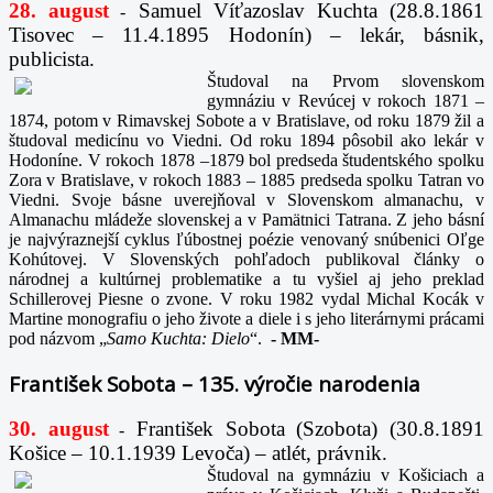
28. august
Samuel Víťazoslav Kuchta (28.8.1861
-
Tisovec – 11.4.1895 Hodonín) – lekár, básnik,
publicista.
Študoval na Prvom slovenskom
gymnáziu v Revúcej v rokoch 1871 –
1874, potom v Rimavskej Sobote a v Bratislave, od roku 1879 žil a
študoval medicínu vo Viedni. Od roku 1894 pôsobil ako lekár v
Hodoníne. V rokoch 1878 –1879 bol predseda študentského spolku
Zora v Bratislave, v rokoch 1883 – 1885 predseda spolku Tatran vo
Viedni. Svoje básne uverejňoval v Slovenskom almanachu, v
Almanachu mládeže slovenskej a v Pamätnici Tatrana. Z jeho básní
je najvýraznejší cyklus ľúbostnej poézie venovaný snúbenici Oľge
Kohútovej. V Slovenských pohľadoch publikoval články o
národnej a kultúrnej problematike a tu vyšiel aj jeho preklad
Schillerovej Piesne o zvone. V roku 1982 vydal Michal Kocák v
Martine monografiu o jeho živote a diele i s jeho literárnymi prácami
pod názvom „
Samo Kuchta: Dielo
“.
-
MM-
František Sobota – 135. výročie narodenia
30. august
František Sobota (Szobota) (30.8.1891
-
Košice – 10.1.1939 Levoča) – atlét, právnik.
Študoval na gymnáziu v Košiciach a