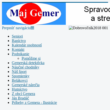
Prepnúť navigáciu
Seniori
Baníctvo
Kalendár osobností
Kontakt
Podnikanie
Pomôžme si
Gemerská detektívka
Náučné chodníky
Náš šport
Spomienky
Belákovci
Gemerské nárečia
Hutníctvo
Z obcí Gemera
Ján Bradáč
Príbehy z Gemera - Ilustrácie