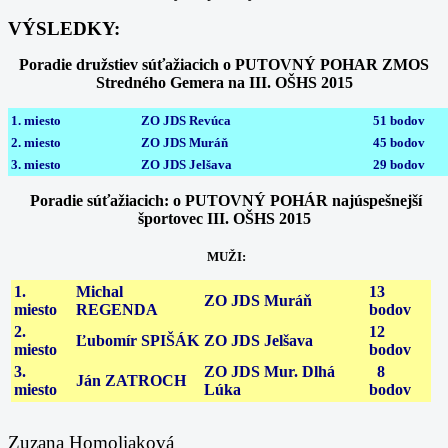
VÝSLEDKY:
Poradie družstiev súťažiacich o PUTOVNÝ POHAR ZMOS
Stredného Gemera na III. OŠHS 2015
1. miesto
ZO JDS Revúca
51 bodov
2. miesto
ZO JDS Muráň
45 bodov
3. miesto
ZO JDS Jelšava
29 bodov
Poradie súťažiacich: o PUTOVNÝ POHÁR najúspešnejší
športovec III. OŠHS 2015
MUŽI:
1.
Michal
13
ZO JDS Muráň
miesto
REGENDA
bodov
2.
12
Ľubomír SPIŠÁK
ZO JDS Jelšava
miesto
bodov
3.
ZO JDS Mur. Dlhá
8
Ján ZATROCH
miesto
Lúka
bodov
Zuzana Homoliaková