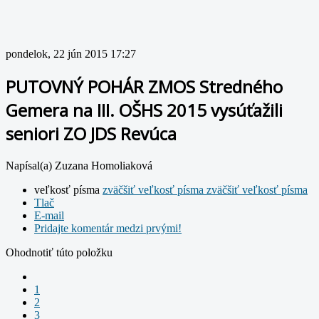
pondelok, 22 jún 2015 17:27
PUTOVNÝ POHÁR ZMOS Stredného
Gemera na III. OŠHS 2015 vysúťažili
seniori ZO JDS Revúca
Napísal(a) Zuzana Homoliaková
veľkosť písma
zväčšiť veľkosť písma
zväčšiť veľkosť písma
Tlač
E-mail
Pridajte komentár medzi prvými!
Ohodnotiť túto položku
1
2
3