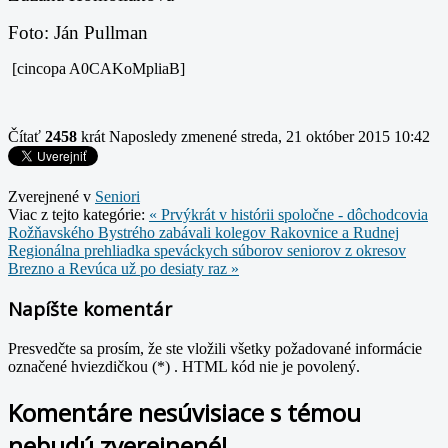
Foto: Ján Pullman
[cincopa A0CAKoMpliaB]
Čítať
2458
krát
Naposledy zmenené streda, 21 október 2015 10:42
Zverejnené v
Seniori
Viac z tejto kategórie:
« Prvýkrát v histórii spoločne - dôchodcovia
Rožňavského Bystrého zabávali kolegov Rakovnice a Rudnej
Regionálna prehliadka speváckych súborov seniorov z okresov
Brezno a Revúca už po desiaty raz »
Napíšte komentár
Presvedčte sa prosím, že ste vložili všetky požadované informácie
označené hviezdičkou (*) . HTML kód nie je povolený.
Komentáre nesúvisiace s témou
nebudú zverejnené!