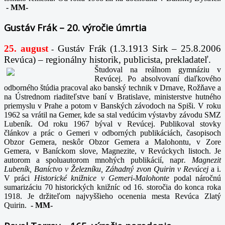
-
MM-
Gustáv Frák – 20. výročie úmrtia
25. august
Gustáv Frák
(1.3.1913 Sirk – 25.8.2006
-
Revúca) – regionálny historik, publicista, prekladateľ.
Študoval na reálnom gymnáziu v
Revúcej. Po absolvovaní diaľkového
odborného štúdia pracoval ako banský technik v Drnave, Rožňave a
na Ústrednom riaditeľstve baní v Bratislave, ministerstve hutného
priemyslu v Prahe a potom v Banských závodoch na Spiši. V roku
1962 sa vrátil na Gemer, kde sa stal vedúcim výstavby závodu SMZ
Lubeník. Od roku 1967 býval v Revúcej. Publikoval stovky
článkov a prác o Gemeri v odborných publikáciách, časopisoch
Obzor Gemera, neskôr Obzor Gemera a Malohontu, v Zore
Gemera, v Baníckom slove, Magnezite, v Revúckych listoch. Je
autorom a spoluautorom mnohých publikácií, napr
. Magnezit
Lubeník, Baníctvo v Železníku, Záhadný zvon Quirin v Revúcej
a i.
V práci
Historické knižnice v Gemeri-Malohonte
podal náročnú
sumarizáciu 70 historických knižníc od 16. storočia do konca roka
1918. Je držiteľom najvyššieho ocenenia mesta Revúca Zlatý
Quirin.
-
MM-