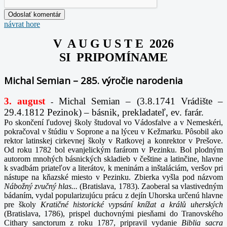
návrat hore
V A U G U S T E 2026
SI PRIPOMÍNAME
Michal Semian – 285. výročie narodenia
3. august
Michal Semian – (3.8.1741 Vrádište –
-
29.4.1812 Pezinok) – básnik, prekladateľ, ev. farár.
Po skončení ľudovej školy študoval vo Vádosfalve a v Nemeskéri,
pokračoval v štúdiu v Soprone a na lýceu v Kežmarku. Pôsobil ako
rektor latinskej cirkevnej školy v Ratkovej a konrektor v Prešove.
Od roku 1782 bol evanjelickým farárom v Pezinku. Bol plodným
autorom mnohých básnických skladieb v češtine a latinčine, hlavne
k svadbám priateľov a literátov, k meninám a inštaláciám, veršov pri
nástupe na kňazské miesto v Pezinku. Zbierka vyšla pod názvom
Nábožný zvučný hlas...
(Bratislava, 1783). Zaoberal sa vlastivedným
bádaním, vydal popularizujúcu prácu z dejín Uhorska určenú hlavne
pre školy
Kratičné historické vypsání knížat a králů uherských
(Bratislava, 1786), prispel duchovnými piesňami do Tranovského
Cithary sanctorum z roku 1787, pripravil vydanie
Biblia sacra