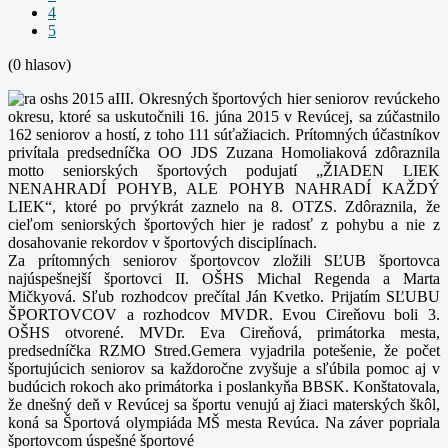
4
5
(0 hlasov)
III. Okresných športových hier seniorov revúckeho
okresu, ktoré sa uskutočnili 16. júna 2015 v Revúcej, sa zúčastnilo
162 seniorov a hostí, z toho 111 súťažiacich.
Prítomných účastníkov
privítala predsedníčka OO JDS Zuzana Homoliaková zdôraznila
motto seniorských športových podujatí „ŽIADEN LIEK
NENAHRADÍ POHYB, ALE POHYB NAHRADÍ KAŽDÝ
LIEK“,
ktoré po prvýkrát zaznelo na 8. OTZS. Zdôraznila, že
cieľom seniorských športových hier je radosť z pohybu a nie z
dosahovanie
rekordov v športových disciplínach.
Za prítomných seniorov športovcov zložili SĽUB športovca
najúspešnejší športovci II. OŠHS Michal Regenda a Marta
Mičkyová. Sľub rozhodcov prečítal Ján Kvetko.
Prijatím SĽUBU
ŠPORTOVCOV a rozhodcov MVDR. Evou Cireňovu boli 3.
OŠHS otvorené. MVDr. Eva Cireňová, primátorka mesta,
predsedníčka RZMO Stred.Gemera vyjadrila potešenie, že počet
športujúcich seniorov sa každoročne zvyšuje
a sľúbila pomoc aj v
budúcich rokoch ako primátorka i poslankyňa BBSK. Konštatovala,
že dnešný deň v Revúcej sa športu venujú aj žiaci materských škôl,
koná sa Športová olympiáda MŠ mesta Revúca. Na záver popriala
športovcom úspešné športové