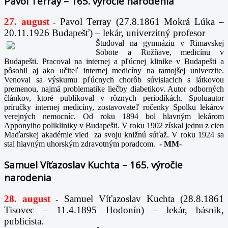
Pavol Terray – 165. výročie narodenia
27. august
Pavol Terray
(27.8.1861 Mokrá Lúka –
-
20.11.1926 Budapešť) – lekár, univerzitný profesor
Študoval na gymnáziu v Rimavskej
Sobote a Rožňave, medicínu v
Budapešti. Pracoval na internej a pľúcnej klinike v Budapešti a
pôsobil aj ako učiteľ internej medicíny na tamojšej univerzite.
Venoval sa výskumu pľúcnych chorôb súvisiacich s látkovou
premenou, najmä problematike liečby diabetikov. Autor odborných
článkov, ktoré publikoval v rôznych periodikách. Spoluautor
príručky internej medicíny, zostavovateľ ročenky Spolku lekárov
verejných nemocníc. Od roku 1894 bol hlavným lekárom
Apponyiho polikliniky v Budapešti. V roku 1902 získal jednu z cien
Maďarskej akadémie vied za svoju knižnú súťaž. V roku 1924 sa
stal hlavným uhorským zdravotným poradcom.
-
MM-
Samuel Víťazoslav Kuchta – 165. výročie
narodenia
28. august
Samuel Víťazoslav Kuchta (28.8.1861
-
Tisovec – 11.4.1895 Hodonín) – lekár, básnik,
publicista.