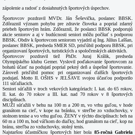
zápolenie a radosť z dosiahnutých športových úspechov.
Športovcov pozdravil MVDr. Ján Šeševička, poslanec BBSK.
Zdôraznil význam pohybu pre zdravie človeka a poprial zdarný
priebeh športovým hrám.
Zdôraznil, že poslanci BBSK podporujú
akcie seniorov a aj v budúcnosti seniori môžu počítať s podporou
BBSK. Obdiv k športovcom seniorom vyjadril aj Ing. Július Laššan,
poslanec BBSK, predseda SMER SD, prisľúbil podporu BBSK, pri
organizovaní športových, turistických a spoločenských aktivitách.
Športovcov pozdravil tiež PhDr. Juraj Králik, predseda
Olympijského klubu Gemer. Vyslovil poďakovanie športovcom za
bohatú účasť na podujatí poprial pekný deň a úspešné športovanie.
Zároveň prisľúbil pomoc pri organizovaní ďalších športových
podujatí.
Motto II. OŠHS v JELŠAVE svojou účasťou podporilo
111 súťažiacich.
Seniori súťažili v troch vekových kategóriach: I. kat. do 65 rokov,
II. kat. do 70 rokov a III. kat. nad 70 rokov v 8 športových
disciplínach.
MUŽI súťažili v behu na 100 m a 200 m, vo vrhu guľou, v hode
granátom na cieľ, v kope na bránku, v streľbe zo vzduchovky, v
stolnom tenise a vo vrhu guľou. ŽENY v týchto disciplínach: beh na
60 m a 100 m, hod váľkom do diaľky, hod granátom na cieľ, kop na
bránu, streľba zo vzduchovky, stolný tenis.
Najstaršou účastníčkou športových hier bola
85-ročná Gabriela