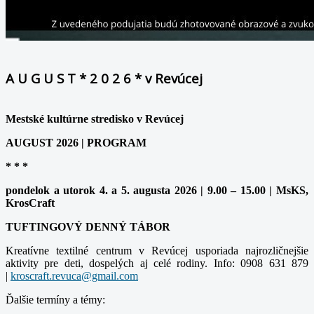
A U G U S T * 2 0 2 6 * v Revúcej
Mestské kultúrne stredisko v Revúcej
AUGUST 2026 | PROGRAM
* * *
pondelok a utorok 4. a 5. augusta 2026 | 9.00 – 15.00 | MsKS,
KrosCraft
TUFTINGOVÝ DENNÝ TÁBOR
Kreatívne textilné centrum v Revúcej usporiada najrozličnejšie
aktivity pre deti, dospelých aj celé rodiny. Info: 0908 631 879
|
Ďalšie termíny a témy: