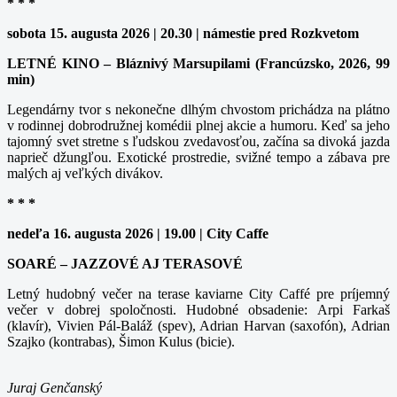
* * *
sobota 15. augusta 2026 | 20.30 | námestie pred Rozkvetom
LETNÉ KINO – Bláznivý Marsupilami (Francúzsko, 2026, 99
min)
Legendárny tvor s nekonečne dlhým chvostom prichádza na plátno
v rodinnej dobrodružnej komédii plnej akcie a humoru. Keď sa jeho
tajomný svet stretne s ľudskou zvedavosťou, začína sa divoká jazda
naprieč džungľou. Exotické prostredie, svižné tempo a zábava pre
malých aj veľkých divákov.
* * *
nedeľa 16. augusta 2026 | 19.00 | City Caffe
SOARÉ – JAZZOVÉ AJ TERASOVÉ
Letný hudobný večer na terase kaviarne City Caffé pre príjemný
večer v dobrej spoločnosti. Hudobné obsadenie: Arpi Farkaš
(klavír), Vivien Pál-Baláž (spev), Adrian Harvan (saxofón), Adrian
Szajko (kontrabas), Šimon Kulus (bicie).
Juraj Genčanský