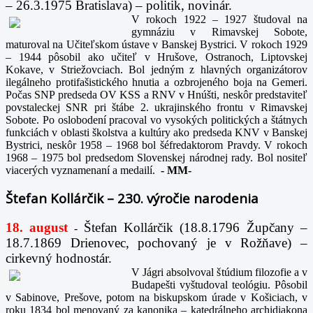
– 26.3.1975 Bratislava) – politik, novinár.
V rokoch 1922 – 1927 študoval na
gymnáziu v Rimavskej Sobote,
maturoval na Učiteľskom ústave v Banskej Bystrici. V rokoch 1929
– 1944 pôsobil ako učiteľ v Hrušove, Ostranoch, Liptovskej
Kokave, v Striežovciach. Bol jedným z hlavných organizátorov
ilegálneho protifašistického hnutia a ozbrojeného boja na Gemeri.
Počas SNP predseda OV KSS a RNV v Hnúšti, neskôr predstaviteľ
povstaleckej SNR pri štábe 2. ukrajinského frontu v Rimavskej
Sobote. Po oslobodení pracoval vo vysokých politických a štátnych
funkciách v oblasti školstva a kultúry ako predseda KNV v Banskej
Bystrici, neskôr 1958 – 1968 bol šéfredaktorom Pravdy. V rokoch
1968 – 1975 bol predsedom Slovenskej národnej rady. Bol nositeľ
viacerých vyznamenaní a medailí.
-
MM-
Štefan Kollárčik – 230. výročie narodenia
18. august
Štefan Kollárčik (18.8.1796 Župčany –
-
18.7.1869 Drienovec, pochovaný je v Rožňave) –
cirkevný hodnostár.
V Jágri absolvoval štúdium filozofie a v
Budapešti vyštudoval teológiu. Pôsobil
v Sabinove, Prešove, potom na biskupskom úrade v Košiciach, v
roku 1834 bol menovaný za kanonika – katedrálneho archidiakona