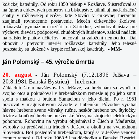
košickej katedrály. Od roku 1850 biskup v Rožňave. Sústreďoval sa
na úpravu cirkevných pomerov na biskupstve, utlmil aj maďarizačné
snahy v rožňavskej diecéze, kde Slováci v cirkevnej hierarchii
zaujímali rovnocenné postavenie. Mecén cirkevného školstva,
rožňavské gymnázium rozšíril na 8-triedne, vybudoval ústav pre
výchovu dievčat, podporoval chudobných študentov, založil nadáciu
na zaistenie platov učiteľov, pracoval na založení nemocnice. Dal
obnoviť a pretvoriť interiér rožňavskej katedrály. Jeho telesné
pozostatky sú uložené v krypte rožňavskej katedrály.
-
MM-
Ján Polomský – 45. výročie úmrtia
20. august
Ján Polomský (7.12.1896 Jelšava –
-
20.8.1981 Banská Bystrica) – hrebenár.
Základnú školu navštevoval v Jelšave, za hrebenára sa vyučil u
svojho otca a pokračoval v hrebenárskom remesle aj po jeho smrti
spolu s matkou a bratom Samuelom v jeho dielni. Po r. 1951
pracoval v magnezitovom závode v Lubeníku. Pôvodne vyrábal
hlavne hrebene zvané všiváky ručne, neskôr hrebene tzv. štyločky,
frizíre a konťové hrebene pre ženské účesy na strojoch s elektrickým
pohonom. Rohovinu na výrobu objednával z Čiech a Maďarska,
výrobky sa predávali na trhoch v Jelšave a okolí a na východnom
Slovensku. Bol posledným hrebenárom, ktorý sa v Jelšave venoval
tomuto remeslu. Od roku 1968 žil na dôchodku v Banskej Bystrici.