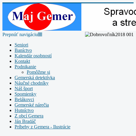
Prepnúť navigáciu
Seniori
Baníctvo
Kalendár osobností
Kontakt
Podnikanie
Pomôžme si
Gemerská detektívka
Náučné chodníky
Náš šport
Spomienky
Belákovci
Gemerské nárečia
Hutníctvo
Z obcí Gemera
Ján Bradáč
Príbehy z Gemera - Ilustrácie