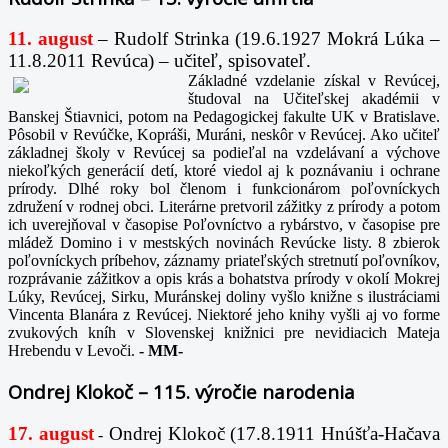
11. august
– Rudolf Strinka (19.6.1927 Mokrá Lúka –
11.8.2011 Revúca) – učiteľ, spisovateľ.
Základné vzdelanie získal v Revúcej,
študoval na Učiteľskej akadémii v
Banskej Štiavnici, potom na Pedagogickej fakulte UK v Bratislave.
Pôsobil v Revúčke, Kopráši, Muráni, neskôr v Revúcej. Ako učiteľ
základnej školy v Revúcej sa podieľal na vzdelávaní a výchove
niekoľkých generácií detí, ktoré viedol aj k poznávaniu i ochrane
prírody. Dlhé roky bol členom i funkcionárom poľovníckych
združení v rodnej obci. Literárne pretvoril zážitky z prírody a potom
ich uverejňoval v časopise Poľovníctvo a rybárstvo, v časopise pre
mládež Domino i v mestských novinách Revúcke listy. 8 zbierok
poľovníckych príbehov, záznamy priateľských stretnutí poľovníkov,
rozprávanie zážitkov a opis krás a bohatstva prírody v okolí Mokrej
Lúky, Revúcej, Sirku, Muránskej doliny vyšlo knižne s ilustráciami
Vincenta Blanára z Revúcej. Niektoré jeho knihy vyšli aj vo forme
zvukových kníh v Slovenskej knižnici pre nevidiacich Mateja
Hrebendu v Levoči.
-
MM-
Ondrej Klokoč – 115. výročie narodenia
17. august
Ondrej Klokoč (17.8.1911 Hnúšťa-Hačava
-