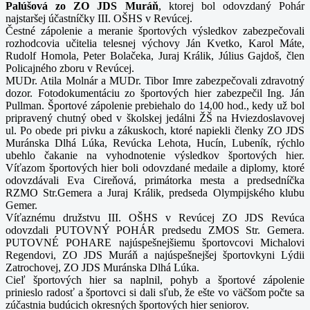
Palúšová zo ZO JDS Muráň
, ktorej bol odovzdaný Pohár
najstaršej účastníčky III. OŠHS v Revúcej.
Čestné zápolenie a meranie športových výsledkov zabezpečovali
rozhodcovia učitelia telesnej výchovy Ján Kvetko, Karol Máte,
Rudolf Homola, Peter Bolačeka, Juraj Králik, Július Gajdoš, člen
Policajného zboru v Revúcej.
MUDr. Atila Molnár a MUDr. Tibor Imre zabezpečovali zdravotný
dozor. Fotodokumentáciu zo športových hier zabezpečil Ing. Ján
Pullman. Športové zápolenie prebiehalo do 14,00 hod., kedy už bol
pripravený chutný obed v školskej jedálni ŽŠ na Hviezdoslavovej
ul. Po obede pri pivku a zákuskoch, ktoré napiekli členky ZO JDS
Muránska Dlhá Lúka, Revúcka Lehota, Hucín, Lubeník, rýchlo
ubehlo čakanie na vyhodnotenie výsledkov športových hier.
Víťazom športových hier boli odovzdané medaile a diplomy, ktoré
odovzdávali Eva Cireňová, primátorka mesta a predsedníčka
RZMO Str.Gemera a Juraj Králik, predseda Olympijského klubu
Gemer.
Víťaznému družstvu III. OŠHS v Revúcej ZO JDS Revúca
odovzdali PUTOVNÝ POHÁR predsedu ZMOS Str. Gemera.
PUTOVNÉ POHARE najúspešnejšiemu športovcovi Michalovi
Regendovi, ZO JDS Muráň a najúspešnejšej športovkyni Lýdii
Zatrochovej, ZO JDS Muránska Dlhá Lúka.
Cieľ športových hier sa naplnil, pohyb a športové zápolenie
prinieslo radosť a športovci si dali sľub, že ešte vo väčšom počte sa
zúčastnia budúcich okresných športových hier seniorov.