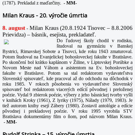
(1787). Prekladal z maďarčiny.
-
MM-
Milan Kraus - 20. výročie úmrtia
8. august
Milan Kraus (20.8.1924 Tisovec – 8.8.2006
-
Prievidza) – básnik, esejista, prekladateľ.
Do ľudovej školy chodil v rodisku,
študoval na gymnáziu v Banskej
Bystrici, Rimavskej Sobote a Tisovci, kde roku 1943 zmaturoval.
Potom študoval na Evanjelickej bohosloveckej fakulte v Bratislave.
Po skončení bol krátko kaplánom v Žiline, v Liptovskej Porúbke a
Novom Meste nad Váhom a asistentom na Ev. bohosloveckej
fakulte v Bratislave. Potom sa stal redaktorom vydavateľstva
Slovenský spisovateľ, kde pracoval až do odchodu na dôchodok v
roku 1985. V rokoch pôsobenia vo vydavateľstve Slovenský
spisovateľ bol redaktorom viacerých edícií pôvodnej i preloženej
poézie. Vydal 9 zbierok poézie, výbery z jeho básnickej tvorby vyšli
v knihách Kroky (1961), Z lyriky (1975), Nálady (1979, 1983). Je
tiež autorom knihy esejí Zábery (1980). Zostavil antológie a edície
pôvodnej i prekladovej poézie. V roku 1995 vyrobila STV
Bratislava dokumentárny film o ňom, pod názvom Milan Kraus.
-
MM-
Rudolf Strinka – 15. výročie úmrtia