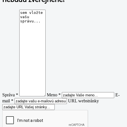
Správa *
Meno *
E-
mail *
URL webstránky