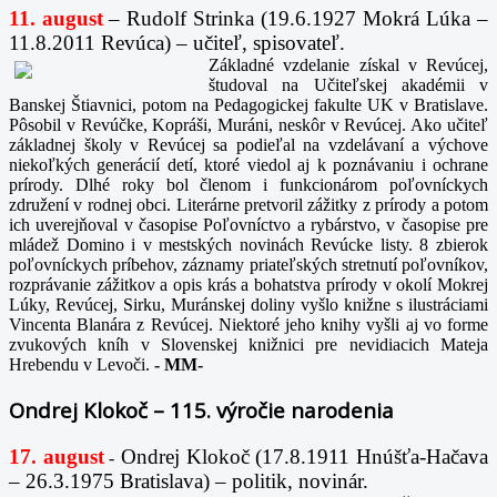
11. august
– Rudolf Strinka (19.6.1927 Mokrá Lúka –
11.8.2011 Revúca) – učiteľ, spisovateľ.
Základné vzdelanie získal v Revúcej,
študoval na Učiteľskej akadémii v
Banskej Štiavnici, potom na Pedagogickej fakulte UK v Bratislave.
Pôsobil v Revúčke, Kopráši, Muráni, neskôr v Revúcej. Ako učiteľ
základnej školy v Revúcej sa podieľal na vzdelávaní a výchove
niekoľkých generácií detí, ktoré viedol aj k poznávaniu i ochrane
prírody. Dlhé roky bol členom i funkcionárom poľovníckych
združení v rodnej obci. Literárne pretvoril zážitky z prírody a potom
ich uverejňoval v časopise Poľovníctvo a rybárstvo, v časopise pre
mládež Domino i v mestských novinách Revúcke listy. 8 zbierok
poľovníckych príbehov, záznamy priateľských stretnutí poľovníkov,
rozprávanie zážitkov a opis krás a bohatstva prírody v okolí Mokrej
Lúky, Revúcej, Sirku, Muránskej doliny vyšlo knižne s ilustráciami
Vincenta Blanára z Revúcej. Niektoré jeho knihy vyšli aj vo forme
zvukových kníh v Slovenskej knižnici pre nevidiacich Mateja
Hrebendu v Levoči.
-
MM-
Ondrej Klokoč – 115. výročie narodenia
17. august
Ondrej Klokoč (17.8.1911 Hnúšťa-Hačava
-
– 26.3.1975 Bratislava) – politik, novinár.