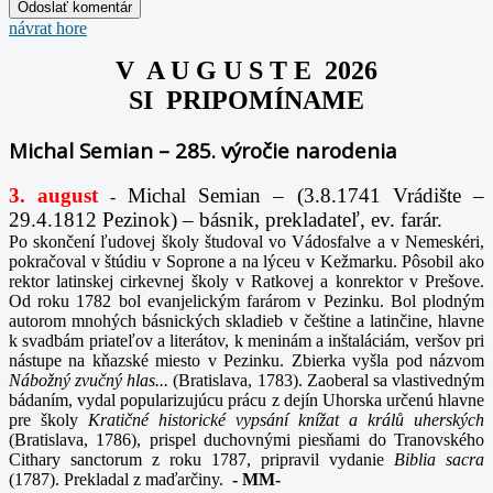
návrat hore
V A U G U S T E 2026
SI PRIPOMÍNAME
Michal Semian – 285. výročie narodenia
3. august
Michal Semian – (3.8.1741 Vrádište –
-
29.4.1812 Pezinok) – básnik, prekladateľ, ev. farár.
Po skončení ľudovej školy študoval vo Vádosfalve a v Nemeskéri,
pokračoval v štúdiu v Soprone a na lýceu v Kežmarku. Pôsobil ako
rektor latinskej cirkevnej školy v Ratkovej a konrektor v Prešove.
Od roku 1782 bol evanjelickým farárom v Pezinku. Bol plodným
autorom mnohých básnických skladieb v češtine a latinčine, hlavne
k svadbám priateľov a literátov, k meninám a inštaláciám, veršov pri
nástupe na kňazské miesto v Pezinku. Zbierka vyšla pod názvom
Nábožný zvučný hlas...
(Bratislava, 1783). Zaoberal sa vlastivedným
bádaním, vydal popularizujúcu prácu z dejín Uhorska určenú hlavne
pre školy
Kratičné historické vypsání knížat a králů uherských
(Bratislava, 1786), prispel duchovnými piesňami do Tranovského
Cithary sanctorum z roku 1787, pripravil vydanie
Biblia sacra
(1787). Prekladal z maďarčiny.
-
MM-