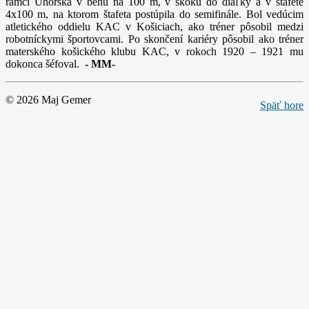
rámci Uhorska v behu na 100 m, v skoku do diaľky a v štafete
4x100 m, na ktorom štafeta postúpila do semifinále. Bol vedúcim
atletického oddielu KAC v Košiciach, ako tréner pôsobil medzi
robotníckymi športovcami. Po skončení kariéry pôsobil ako tréner
materského košického klubu KAC, v rokoch 1920 – 1921 mu
dokonca šéfoval.
-
MM-
© 2026 Maj Gemer
Späť hore