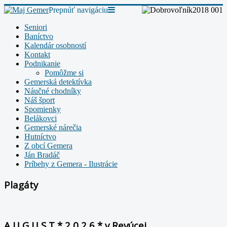
Prepnúť navigáciu
Seniori
Baníctvo
Kalendár osobností
Kontakt
Podnikanie
Pomôžme si
Gemerská detektívka
Náučné chodníky
Náš šport
Spomienky
Belákovci
Gemerské nárečia
Hutníctvo
Z obcí Gemera
Ján Bradáč
Príbehy z Gemera - Ilustrácie
Plagáty
A U G U S T * 2 0 2 6 * v Revúcej