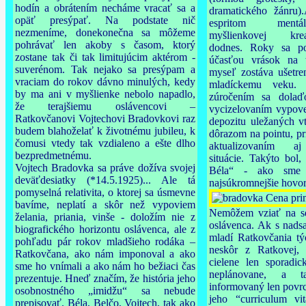
hodín a obrátením necháme vracať sa a
dramatického žánru)
opäť presýpať. Na podstate nič
espritom mentá
nezmeníme, donekonečna sa môžeme
myšlienkovej kre
pohrávať len akoby s časom, ktorý
dodnes.
Roky sa po
zostane tak či tak limitujúcim aktérom -
účasťou vrások na t
suverénom. Tak nejako sa presýpam a
myseľ zostáva
ušetr
vraciam do rokov dávno minulých, kedy
mladíckemu veku.
by ma ani v myšlienke nebolo napadlo,
zúročením sa dolaďo
že terajšiemu oslávencovi –
vycizelovaním vypove
Ratkovčanovi Vojtechovi Bradovkovi raz
depozitu uležaných vt
budem blahoželať k životnému jubileu, k
dôrazom na pointu, pr
čomusi vtedy tak vzdialeno a ešte dlho
aktualizovaním aj
bezpredmetnému.
situácie. Takýto bol,
Vojtech Bradovka sa práve dožíva svojej
Béla“ - ako sme
deväťdesiatky (*14.5.1925)... Ale tá
najsúkromnejšie hovori
pomyselná relativita, o ktorej sa úsmevne
bavíme, neplatí a skôr než vypoviem
Nemôžem vziať na se
želania, priania, vinše - doložím nie z
oslávenca. Ak s nads
biografického horizontu oslávenca, ale z
mladí Ratkovčania tý
pohľadu pár rokov mladšieho rodáka –
neskôr z Ratkovej, 
Ratkovčana, ako nám imponoval a ako
cielene len sporadi
sme ho vnímali a ako nám ho bežiaci čas
neplánovane, a
prezentuje. Hneď značím, že história jeho
informovaný len povrc
osobnostného „imidžu“ sa nebude
jeho “curriculum vit
prepisovať. Béla, Belčo, Vojtech, tak ako