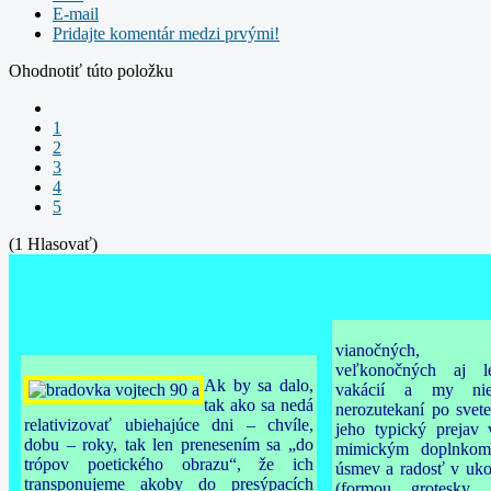
E-mail
Pridajte komentár medzi prvými!
Ohodnotiť túto položku
1
2
3
4
5
(1 Hlasovať)
vianočných, n
veľkonočných
aj l
Ak by sa dalo,
vakácií a my nie
tak ako sa nedá
nerozutekaní po svet
relativizovať ubiehajúce dni – chvíle,
jeho typický prejav
dobu – roky, tak len prenesením sa „do
mimickým doplnkom,
trópov poetického obrazu“, že ich
úsmev a radosť v ukot
transponujeme akoby do presýpacích
(formou grotesky,