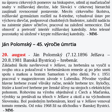
na úpravu cirkevných pomerov na biskupstve, utlmil aj maďarizačné
snahy v rožňavskej diecéze, kde Slováci v cirkevnej hierarchii
zaujímali rovnocenné postavenie. Mecén cirkevného školstva,
rožňavské gymnázium rozšíril na 8-triedne, vybudoval ústav pre
výchovu dievčat, podporoval chudobných študentov, založil nadáciu
na zaistenie platov učiteľov, pracoval na založení nemocnice. Dal
obnoviť a pretvoriť interiér rožňavskej katedrály. Jeho telesné
pozostatky sú uložené v krypte rožňavskej katedrály.
-
MM-
Ján Polomský – 45. výročie úmrtia
20. august
Ján Polomský (7.12.1896 Jelšava –
-
20.8.1981 Banská Bystrica) – hrebenár.
Základnú školu navštevoval v Jelšave, za hrebenára sa vyučil u
svojho otca a pokračoval v hrebenárskom remesle aj po jeho smrti
spolu s matkou a bratom Samuelom v jeho dielni. Po r. 1951
pracoval v magnezitovom závode v Lubeníku. Pôvodne vyrábal
hlavne hrebene zvané všiváky ručne, neskôr hrebene tzv. štyločky,
frizíre a konťové hrebene pre ženské účesy na strojoch s elektrickým
pohonom. Rohovinu na výrobu objednával z Čiech a Maďarska,
výrobky sa predávali na trhoch v Jelšave a okolí a na východnom
Slovensku. Bol posledným hrebenárom, ktorý sa v Jelšave venoval
tomuto remeslu. Od roku 1968 žil na dôchodku v Banskej Bystrici.
-
MM-