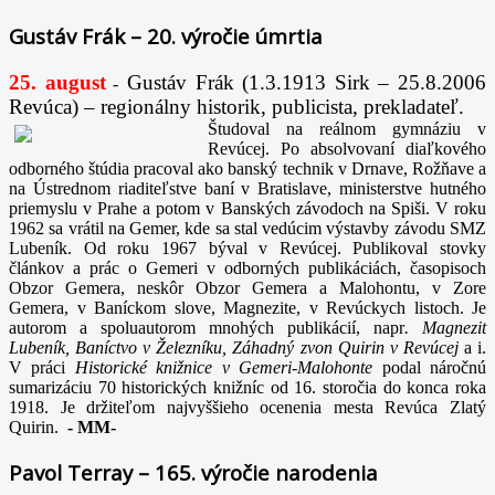
Gustáv Frák – 20. výročie úmrtia
25. august
Gustáv Frák
(1.3.1913 Sirk – 25.8.2006
-
Revúca) – regionálny historik, publicista, prekladateľ.
Študoval na reálnom gymnáziu v
Revúcej. Po absolvovaní diaľkového
odborného štúdia pracoval ako banský technik v Drnave, Rožňave a
na Ústrednom riaditeľstve baní v Bratislave, ministerstve hutného
priemyslu v Prahe a potom v Banských závodoch na Spiši. V roku
1962 sa vrátil na Gemer, kde sa stal vedúcim výstavby závodu SMZ
Lubeník. Od roku 1967 býval v Revúcej. Publikoval stovky
článkov a prác o Gemeri v odborných publikáciách, časopisoch
Obzor Gemera, neskôr Obzor Gemera a Malohontu, v Zore
Gemera, v Baníckom slove, Magnezite, v Revúckych listoch. Je
autorom a spoluautorom mnohých publikácií, napr
. Magnezit
Lubeník, Baníctvo v Železníku, Záhadný zvon Quirin v Revúcej
a i.
V práci
Historické knižnice v Gemeri-Malohonte
podal náročnú
sumarizáciu 70 historických knižníc od 16. storočia do konca roka
1918. Je držiteľom najvyššieho ocenenia mesta Revúca Zlatý
Quirin.
-
MM-
Pavol Terray – 165. výročie narodenia