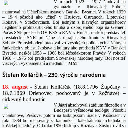
V rokoch 1922 – 1927 študoval na
gymnáziu v Rimavskej Sobote,
maturoval na Učiteľskom ústave v Banskej Bystrici. V rokoch 1929
– 1944 pôsobil ako učiteľ v Hrušove, Ostranoch, Liptovskej
Kokave, v Striežovciach. Bol jedným z hlavných organizátorov
ilegálneho protifašistického hnutia a ozbrojeného boja na Gemeri.
Počas SNP predseda OV KSS a RNV v Hnúšti, neskôr predstaviteľ
povstaleckej SNR pri štábe 2. ukrajinského frontu v Rimavskej
Sobote. Po oslobodení pracoval vo vysokých politických a štátnych
funkciách v oblasti školstva a kultúry ako predseda KNV v Banskej
Bystrici, neskôr 1958 – 1968 bol šéfredaktorom Pravdy. V rokoch
1968 – 1975 bol predsedom Slovenskej národnej rady. Bol nositeľ
viacerých vyznamenaní a medailí.
-
MM-
Štefan Kollárčik – 230. výročie narodenia
18. august
Štefan Kollárčik (18.8.1796 Župčany –
-
18.7.1869 Drienovec, pochovaný je v Rožňave) –
cirkevný hodnostár.
V Jágri absolvoval štúdium filozofie a v
Budapešti vyštudoval teológiu. Pôsobil
v Sabinove, Prešove, potom na biskupskom úrade v Košiciach, v
roku 1834 bol menovaný za kanonika – katedrálneho archidiakona
košickej katedrály. Od roku 1850 biskup v Rožňave. Sústreďoval sa