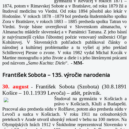
gymnáziu v Revúcej v rokoch 1871 –
1874, potom v Rimavskej Sobote a v Bratislave, od roku 1879 žil a
študoval medicínu vo Viedni. Od roku 1894 pôsobil ako lekár v
Hodoníne. V rokoch 1878 –1879 bol predseda študentského spolku
Zora v Bratislave, v rokoch 1883 – 1885 predseda spolku Tatran vo
Viedni. Svoje básne uverejňoval v Slovenskom almanachu, v
Almanachu mládeže slovenskej a v Pamätnici Tatrana. Z jeho básní
je najvýraznejší cyklus ľúbostnej poézie venovaný snúbenici Oľge
Kohútovej. V Slovenských pohľadoch publikoval články o
národnej a kultúrnej problematike a tu vyšiel aj jeho preklad
Schillerovej Piesne o zvone. V roku 1982 vydal Michal Kocák v
Martine monografiu o jeho živote a diele i s jeho literárnymi prácami
pod názvom „
Samo Kuchta: Dielo
“.
-
MM-
František Sobota – 135. výročie narodenia
30. august
František Sobota (Szobota) (30.8.1891
-
Košice – 10.1.1939 Levoča) – atlét, právnik.
Študoval na gymnáziu v Košiciach a
právo v Košiciach, Kluži a Budapešti.
Pracoval ako predseda súdu v Rožňave, potom ako predseda súdu v
Levoči a sudca v Košiciach. V roku 1911 na celouhorských
pretekoch v Arade utvoril uhorský rekord v behu na 100 metrov. Na
Olympijských hrách 1912 v Štokholme reprezentoval Slovensko v