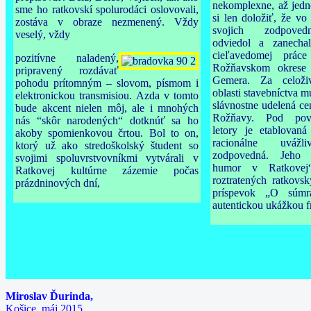
nekomplexne, až jedn
sme ho ratkovskí spolurodáci oslovovali,
si len doložiť, že vo 
zostáva v obraze nezmenený. Vždy
svojich zodpoved
veselý, vždy
odviedol a zanechal
cieľavedomej prác
pozitívne naladený,
Rožňavskom okrese 
pripravený rozdávať
Gemera. Za celoži
pohodu prítomným – slovom, písmom i
oblasti stavebníctva 
elektronickou transmisiou. Azda v tomto
slávnostne udelená ce
bude akcent nielen môj, ale i mnohých
Rožňavy. Pod pov
nás “skôr narodených“ dotknúť sa ho
letory je etablovan
akoby spomienkovou črtou. Bol to on,
racionálne uvážl
ktorý už ako stredoškolský študent so
zodpovedná. Jeho
svojimi spoluvrstvovníkmi vytvárali v
humor v Ratkovej
Ratkovej kultúrne zázemie počas
roztratených ratkovs
prázdninových dní,
príspevok „O súmra
autentickou ukážkou 
Miroslav Ďurinda,
Košice, máj 2015