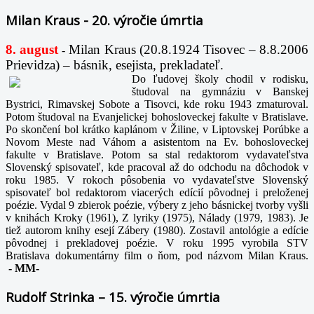
Milan Kraus - 20. výročie úmrtia
8. august
Milan Kraus (20.8.1924 Tisovec – 8.8.2006
-
Prievidza) – básnik, esejista, prekladateľ.
Do ľudovej školy chodil v rodisku,
študoval na gymnáziu v Banskej
Bystrici, Rimavskej Sobote a Tisovci, kde roku 1943 zmaturoval.
Potom študoval na Evanjelickej bohosloveckej fakulte v Bratislave.
Po skončení bol krátko kaplánom v Žiline, v Liptovskej Porúbke a
Novom Meste nad Váhom a asistentom na Ev. bohosloveckej
fakulte v Bratislave. Potom sa stal redaktorom vydavateľstva
Slovenský spisovateľ, kde pracoval až do odchodu na dôchodok v
roku 1985. V rokoch pôsobenia vo vydavateľstve Slovenský
spisovateľ bol redaktorom viacerých edícií pôvodnej i preloženej
poézie. Vydal 9 zbierok poézie, výbery z jeho básnickej tvorby vyšli
v knihách Kroky (1961), Z lyriky (1975), Nálady (1979, 1983). Je
tiež autorom knihy esejí Zábery (1980). Zostavil antológie a edície
pôvodnej i prekladovej poézie. V roku 1995 vyrobila STV
Bratislava dokumentárny film o ňom, pod názvom Milan Kraus.
-
MM-
Rudolf Strinka – 15. výročie úmrtia