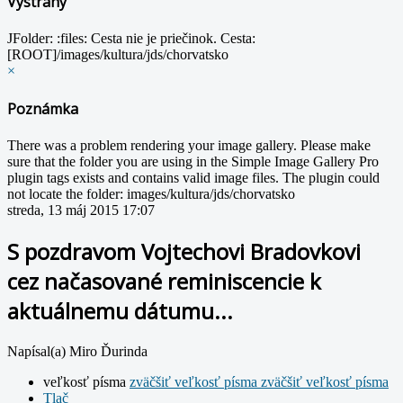
Výstrahy
JFolder: :files: Cesta nie je priečinok. Cesta:
[ROOT]/images/kultura/jds/chorvatsko
×
Poznámka
There was a problem rendering your image gallery. Please make
sure that the folder you are using in the Simple Image Gallery Pro
plugin tags exists and contains valid image files. The plugin could
not locate the folder: images/kultura/jds/chorvatsko
streda, 13 máj 2015 17:07
S pozdravom Vojtechovi Bradovkovi
cez načasované reminiscencie k
aktuálnemu dátumu...
Napísal(a) Miro Ďurinda
veľkosť písma
zväčšiť veľkosť písma
zväčšiť veľkosť písma
Tlač