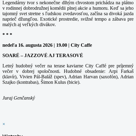
Legendárny tvor s nekonečne dlhým chvostom prichádza na plátno
v rodinnej dobrodružnej komédii plnej akcie a humoru. Keď sa jeho
tajomný svet stretne s ľudskou zvedavosťou, začína sa divoká jazda
naprieč džungľou. Exotické prostredie, svižné tempo a zábava pre
malých aj veľkých divákov.
* * *
nedeľa 16. augusta 2026 | 19.00 | City Caffe
SOARÉ – JAZZOVÉ AJ TERASOVÉ
Letný hudobný večer na terase kaviarne City Caffé pre príjemný
večer v dobrej spoločnosti. Hudobné obsadenie: Arpi Farkaš
(klavír), Vivien Pál-Baláž (spev), Adrian Harvan (saxofón), Adrian
Szajko (kontrabas), Šimon Kulus (bicie).
Juraj Genčanský
×