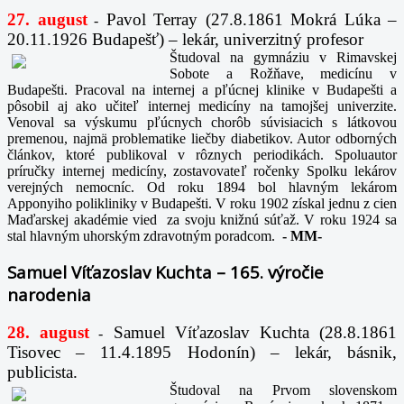
27. august
Pavol Terray
(27.8.1861 Mokrá Lúka –
-
20.11.1926 Budapešť) – lekár, univerzitný profesor
Študoval na gymnáziu v Rimavskej
Sobote a Rožňave, medicínu v
Budapešti. Pracoval na internej a pľúcnej klinike v Budapešti a
pôsobil aj ako učiteľ internej medicíny na tamojšej univerzite.
Venoval sa výskumu pľúcnych chorôb súvisiacich s látkovou
premenou, najmä problematike liečby diabetikov. Autor odborných
článkov, ktoré publikoval v rôznych periodikách. Spoluautor
príručky internej medicíny, zostavovateľ ročenky Spolku lekárov
verejných nemocníc. Od roku 1894 bol hlavným lekárom
Apponyiho polikliniky v Budapešti. V roku 1902 získal jednu z cien
Maďarskej akadémie vied za svoju knižnú súťaž. V roku 1924 sa
stal hlavným uhorským zdravotným poradcom.
-
MM-
Samuel Víťazoslav Kuchta – 165. výročie
narodenia
28. august
Samuel Víťazoslav Kuchta (28.8.1861
-
Tisovec – 11.4.1895 Hodonín) – lekár, básnik,
publicista.
Študoval na Prvom slovenskom