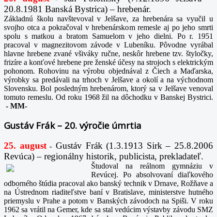
20.8.1981 Banská Bystrica) – hrebenár.
Základnú školu navštevoval v Jelšave, za hrebenára sa vyučil u
svojho otca a pokračoval v hrebenárskom remesle aj po jeho smrti
spolu s matkou a bratom Samuelom v jeho dielni. Po r. 1951
pracoval v magnezitovom závode v Lubeníku. Pôvodne vyrábal
hlavne hrebene zvané všiváky ručne, neskôr hrebene tzv. štyločky,
frizíre a konťové hrebene pre ženské účesy na strojoch s elektrickým
pohonom. Rohovinu na výrobu objednával z Čiech a Maďarska,
výrobky sa predávali na trhoch v Jelšave a okolí a na východnom
Slovensku. Bol posledným hrebenárom, ktorý sa v Jelšave venoval
tomuto remeslu. Od roku 1968 žil na dôchodku v Banskej Bystrici.
-
MM-
Gustáv Frák – 20. výročie úmrtia
25. august
Gustáv Frák
(1.3.1913 Sirk – 25.8.2006
-
Revúca) – regionálny historik, publicista, prekladateľ.
Študoval na reálnom gymnáziu v
Revúcej. Po absolvovaní diaľkového
odborného štúdia pracoval ako banský technik v Drnave, Rožňave a
na Ústrednom riaditeľstve baní v Bratislave, ministerstve hutného
priemyslu v Prahe a potom v Banských závodoch na Spiši. V roku
1962 sa vrátil na Gemer, kde sa stal vedúcim výstavby závodu SMZ