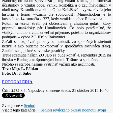
Náročnejšou trasou sprevádzal p. Ing.Viliam Koltáš, poinformoval
účastníkov o vzniku obce, vzniku kostolíka a o zaujímavostiach v
okolí trasy. Kostolík otvorila p. Gitka Koltášová a vyrozprávala jeho
históriu a terajší význam pre spoločnosť. Mimochodom je to
kostolík zo 14. storočia -1327, kedy vznikla aj obec Rakovnica.
Potom sa všetci stretli pri občerstvení a chutnom guláši, ktorý
pripravil manželský pár Hutníkových. Čo bolo potešiteľné, že
všetkým chutilo a cítili sa veľmi príjemne, potešilo to organizátorov
podujatia – výbor ZO JDS v Rakovnici.
Začali sa rozprávať príbehy z mladosti, zo spoločných stretnutí
kedysi a ako budeme pokračovať v spoločných aktivitách ďalej.
Zanôtili sa aj pekné slovenské pesničky.
Tretie stretnutie našich ZO JDS sa bude konať 4. septembra 2015 na
ihrisku v Rudnej a to športovými hrami. Tešíme sa spoločne.
Ničoho sa staroba nesmie vystríhať väčšmi ako nečinnosti.
Text: Mgr. L. Fábian
Foto: Dr. J. Sabo
FOTOGALÉRIA
Čítať
2575
krát
Naposledy zmenené streda, 21 október 2015 10:46
Zverejnené v
Seniori
Viac z tejto kategórie:
« Seniori revúckeho okresu hodnotili svoju