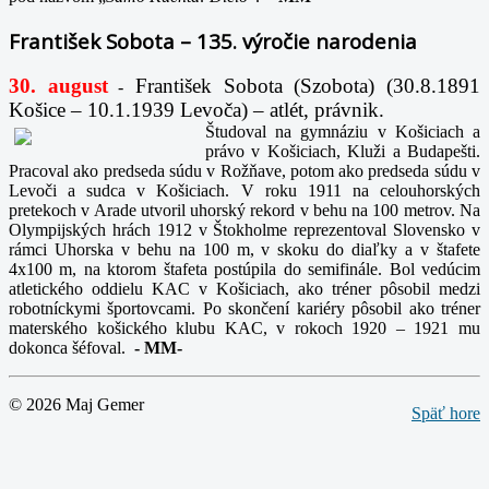
František Sobota – 135. výročie narodenia
30. august
František Sobota (Szobota) (30.8.1891
-
Košice – 10.1.1939 Levoča) – atlét, právnik.
Študoval na gymnáziu v Košiciach a
právo v Košiciach, Kluži a Budapešti.
Pracoval ako predseda súdu v Rožňave, potom ako predseda súdu v
Levoči a sudca v Košiciach. V roku 1911 na celouhorských
pretekoch v Arade utvoril uhorský rekord v behu na 100 metrov. Na
Olympijských hrách 1912 v Štokholme reprezentoval Slovensko v
rámci Uhorska v behu na 100 m, v skoku do diaľky a v štafete
4x100 m, na ktorom štafeta postúpila do semifinále. Bol vedúcim
atletického oddielu KAC v Košiciach, ako tréner pôsobil medzi
robotníckymi športovcami. Po skončení kariéry pôsobil ako tréner
materského košického klubu KAC, v rokoch 1920 – 1921 mu
dokonca šéfoval.
-
MM-
© 2026 Maj Gemer
Späť hore