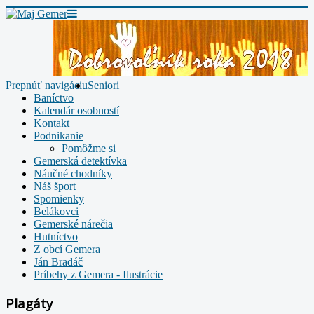
Prepnúť navigáciu
Seniori
Baníctvo
Kalendár osobností
Kontakt
Podnikanie
Pomôžme si
Gemerská detektívka
Náučné chodníky
Náš šport
Spomienky
Belákovci
Gemerské nárečia
Hutníctvo
Z obcí Gemera
Ján Bradáč
Príbehy z Gemera - Ilustrácie
Plagáty