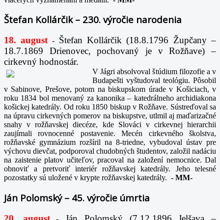
Štefan Kollárčik – 230. výročie narodenia
18. august
Štefan Kollárčik (18.8.1796 Župčany –
-
18.7.1869 Drienovec, pochovaný je v Rožňave) –
cirkevný hodnostár.
V Jágri absolvoval štúdium filozofie a v
Budapešti vyštudoval teológiu. Pôsobil
v Sabinove, Prešove, potom na biskupskom úrade v Košiciach, v
roku 1834 bol menovaný za kanonika – katedrálneho archidiakona
košickej katedrály. Od roku 1850 biskup v Rožňave. Sústreďoval sa
na úpravu cirkevných pomerov na biskupstve, utlmil aj maďarizačné
snahy v rožňavskej diecéze, kde Slováci v cirkevnej hierarchii
zaujímali rovnocenné postavenie. Mecén cirkevného školstva,
rožňavské gymnázium rozšíril na 8-triedne, vybudoval ústav pre
výchovu dievčat, podporoval chudobných študentov, založil nadáciu
na zaistenie platov učiteľov, pracoval na založení nemocnice. Dal
obnoviť a pretvoriť interiér rožňavskej katedrály. Jeho telesné
pozostatky sú uložené v krypte rožňavskej katedrály.
-
MM-
Ján Polomský – 45. výročie úmrtia
20. august
Ján Polomský (7.12.1896 Jelšava –
-