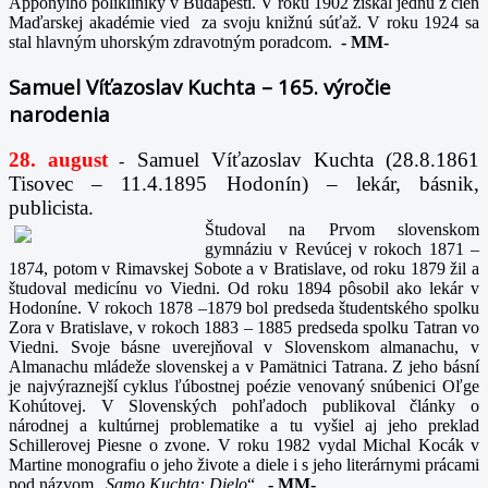
Apponyiho polikliniky v Budapešti. V roku 1902 získal jednu z cien
Maďarskej akadémie vied za svoju knižnú súťaž. V roku 1924 sa
stal hlavným uhorským zdravotným poradcom.
-
MM-
Samuel Víťazoslav Kuchta – 165. výročie
narodenia
28. august
Samuel Víťazoslav Kuchta (28.8.1861
-
Tisovec – 11.4.1895 Hodonín) – lekár, básnik,
publicista.
Študoval na Prvom slovenskom
gymnáziu v Revúcej v rokoch 1871 –
1874, potom v Rimavskej Sobote a v Bratislave, od roku 1879 žil a
študoval medicínu vo Viedni. Od roku 1894 pôsobil ako lekár v
Hodoníne. V rokoch 1878 –1879 bol predseda študentského spolku
Zora v Bratislave, v rokoch 1883 – 1885 predseda spolku Tatran vo
Viedni. Svoje básne uverejňoval v Slovenskom almanachu, v
Almanachu mládeže slovenskej a v Pamätnici Tatrana. Z jeho básní
je najvýraznejší cyklus ľúbostnej poézie venovaný snúbenici Oľge
Kohútovej. V Slovenských pohľadoch publikoval články o
národnej a kultúrnej problematike a tu vyšiel aj jeho preklad
Schillerovej Piesne o zvone. V roku 1982 vydal Michal Kocák v
Martine monografiu o jeho živote a diele i s jeho literárnymi prácami
pod názvom „
Samo Kuchta: Dielo
“.
-
MM-