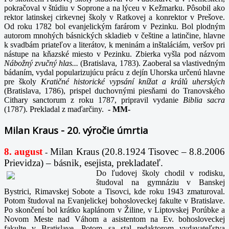
pokračoval v štúdiu v Soprone a na lýceu v Kežmarku. Pôsobil ako
rektor latinskej cirkevnej školy v Ratkovej a konrektor v Prešove.
Od roku 1782 bol evanjelickým farárom v Pezinku. Bol plodným
autorom mnohých básnických skladieb v češtine a latinčine, hlavne
k svadbám priateľov a literátov, k meninám a inštaláciám, veršov pri
nástupe na kňazské miesto v Pezinku. Zbierka vyšla pod názvom
Nábožný zvučný hlas...
(Bratislava, 1783). Zaoberal sa vlastivedným
bádaním, vydal popularizujúcu prácu z dejín Uhorska určenú hlavne
pre školy
Kratičné historické vypsání knížat a králů uherských
(Bratislava, 1786), prispel duchovnými piesňami do Tranovského
Cithary sanctorum z roku 1787, pripravil vydanie
Biblia sacra
(1787). Prekladal z maďarčiny.
-
MM-
Milan Kraus - 20. výročie úmrtia
8. august
Milan Kraus (20.8.1924 Tisovec – 8.8.2006
-
Prievidza) – básnik, esejista, prekladateľ.
Do ľudovej školy chodil v rodisku,
študoval na gymnáziu v Banskej
Bystrici, Rimavskej Sobote a Tisovci, kde roku 1943 zmaturoval.
Potom študoval na Evanjelickej bohosloveckej fakulte v Bratislave.
Po skončení bol krátko kaplánom v Žiline, v Liptovskej Porúbke a
Novom Meste nad Váhom a asistentom na Ev. bohosloveckej
fakulte v Bratislave. Potom sa stal redaktorom vydavateľstva