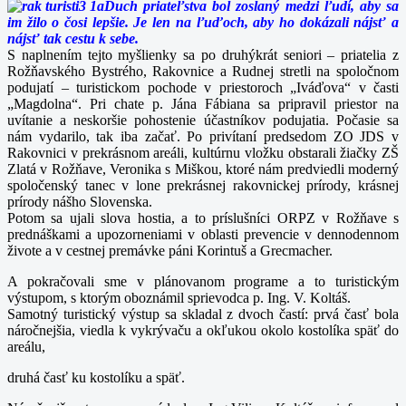
Duch priateľstva bol zoslaný medzi ľudí, aby sa
im žilo o čosi lepšie. Je len na ľuďoch, aby ho dokázali nájsť a
nájsť tak cestu k sebe.
S naplnením tejto myšlienky sa po druhýkrát seniori – priatelia z
Rožňavského Bystrého, Rakovnice a Rudnej stretli na spoločnom
podujatí – turistickom pochode v priestoroch „Iváďova“ v časti
„Magdolna“. Pri chate p. Jána Fábiana sa pripravil priestor na
uvítanie a neskoršie pohostenie účastníkov podujatia. Počasie sa
nám vydarilo, tak iba začať. Po privítaní predsedom ZO JDS v
Rakovnici v prekrásnom areáli, kultúrnu vložku obstarali žiačky ZŠ
Zlatá v Rožňave, Veronika s Miškou, ktoré nám predviedli moderný
spoločenský tanec v lone prekrásnej rakovnickej prírody, krásnej
prírody nášho Slovenska.
Potom sa ujali slova hostia, a to príslušníci ORPZ v Rožňave s
prednáškami a upozorneniami v oblasti prevencie v dennodennom
živote a v cestnej premávke páni Korintuš a Grecmacher.
A pokračovali sme v plánovanom programe a to turistickým
výstupom, s ktorým oboznámil sprievodca p. Ing. V. Koltáš.
Samotný turistický výstup sa skladal z dvoch častí: prvá časť bola
náročnejšia, viedla k vykrývaču a okľukou okolo kostolíka späť do
areálu,
druhá časť ku kostolíku a späť.