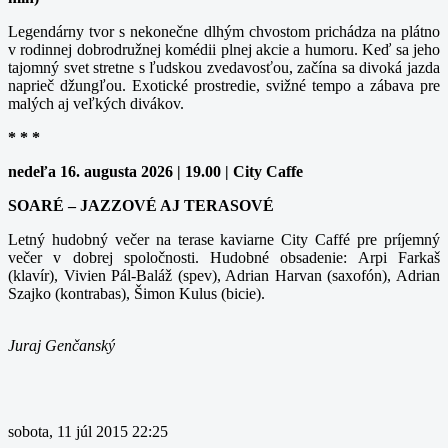
Legendárny tvor s nekonečne dlhým chvostom prichádza na plátno
v rodinnej dobrodružnej komédii plnej akcie a humoru. Keď sa jeho
tajomný svet stretne s ľudskou zvedavosťou, začína sa divoká jazda
naprieč džungľou. Exotické prostredie, svižné tempo a zábava pre
malých aj veľkých divákov.
* * *
nedeľa 16. augusta 2026 | 19.00 | City Caffe
SOARÉ – JAZZOVÉ AJ TERASOVÉ
Letný hudobný večer na terase kaviarne City Caffé pre príjemný
večer v dobrej spoločnosti. Hudobné obsadenie: Arpi Farkaš
(klavír), Vivien Pál-Baláž (spev), Adrian Harvan (saxofón), Adrian
Szajko (kontrabas), Šimon Kulus (bicie).
Juraj Genčanský
sobota, 11 júl 2015 22:25