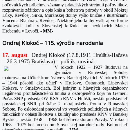
poľovníckych príbehov, záznamy priateľských stretnutí poľovníkov,
rozprávanie zážitkov a opis krás a bohatstva prírody v okolí Mokrej
Lúky, Revúcej, Sirku, Muránskej doliny vyšlo knižne s ilustráciami
Vincenta Blanára z Revúcej. Niektoré jeho knihy vyšli aj vo forme
zvukových kníh v Slovenskej knižnici pre nevidiacich Mateja
Hrebendu v Levoči.
-
MM-
Ondrej Klokoč – 115. výročie narodenia
17. august
Ondrej Klokoč (17.8.1911 Hnúšťa-Hačava
-
– 26.3.1975 Bratislava) – politik, novinár.
V rokoch 1922 – 1927 študoval na
gymnáziu v Rimavskej Sobote,
maturoval na Učiteľskom ústave v Banskej Bystrici. V rokoch 1929
– 1944 pôsobil ako učiteľ v Hrušove, Ostranoch, Liptovskej
Kokave, v Striežovciach. Bol jedným z hlavných organizátorov
ilegálneho protifašistického hnutia a ozbrojeného boja na Gemeri.
Počas SNP predseda OV KSS a RNV v Hnúšti, neskôr predstaviteľ
povstaleckej SNR pri štábe 2. ukrajinského frontu v Rimavskej
Sobote. Po oslobodení pracoval vo vysokých politických a štátnych
funkciách v oblasti školstva a kultúry ako predseda KNV v Banskej
Bystrici, neskôr 1958 – 1968 bol šéfredaktorom Pravdy. V rokoch
1968 – 1975 bol predsedom Slovenskej národnej rady. Bol nositeľ
viacerých vyznamenaní a medailí.
-
MM-