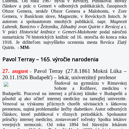
Lubeník. Od roku 1967 býval v Revúcej. Publikoval stovky
článkov a prác o Gemeri v odborných publikáciách, časopisoch
Obzor Gemera, neskôr Obzor Gemera a Malohontu, v Zore
Gemera, v Baníckom slove, Magnezite, v Revúckych listoch. Je
autorom a spoluautorom mnohých publikácií, napr
. Magnezit
Lubeník, Baníctvo v Železníku, Záhadný zvon Quirin v Revúcej
a i.
V práci
Historické knižnice v Gemeri-Malohonte
podal náročnú
sumarizáciu 70 historických knižníc od 16. storočia do konca roka
1918. Je držiteľom najvyššieho ocenenia mesta Revúca Zlatý
Quirin.
-
MM-
Pavol Terray – 165. výročie narodenia
27. august
Pavol Terray
(27.8.1861 Mokrá Lúka –
-
20.11.1926 Budapešť) – lekár, univerzitný profesor
Študoval na gymnáziu v Rimavskej
Sobote a Rožňave, medicínu v
Budapešti. Pracoval na internej a pľúcnej klinike v Budapešti a
pôsobil aj ako učiteľ internej medicíny na tamojšej univerzite.
Venoval sa výskumu pľúcnych chorôb súvisiacich s látkovou
premenou, najmä problematike liečby diabetikov. Autor odborných
článkov, ktoré publikoval v rôznych periodikách. Spoluautor
príručky internej medicíny, zostavovateľ ročenky Spolku lekárov
verejných nemocníc. Od roku 1894 bol hlavným lekárom