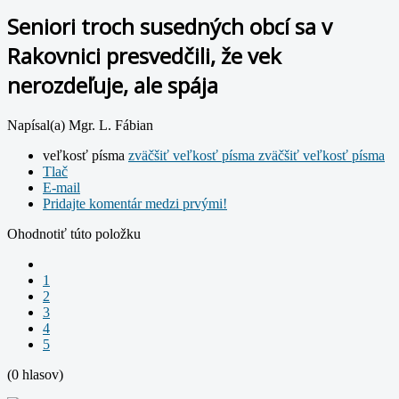
Seniori troch susedných obcí sa v
Rakovnici presvedčili, že vek
nerozdeľuje, ale spája
Napísal(a) Mgr. L. Fábian
veľkosť písma
zväčšiť veľkosť písma
zväčšiť veľkosť písma
Tlač
E-mail
Pridajte komentár medzi prvými!
Ohodnotiť túto položku
1
2
3
4
5
(0 hlasov)