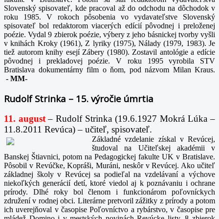
Slovenský spisovateľ, kde pracoval až do odchodu na dôchodok v
roku 1985. V rokoch pôsobenia vo vydavateľstve Slovenský
spisovateľ bol redaktorom viacerých edícií pôvodnej i preloženej
poézie. Vydal 9 zbierok poézie, výbery z jeho básnickej tvorby vyšli
v knihách Kroky (1961), Z lyriky (1975), Nálady (1979, 1983). Je
tiež autorom knihy esejí Zábery (1980). Zostavil antológie a edície
pôvodnej i prekladovej poézie. V roku 1995 vyrobila STV
Bratislava dokumentárny film o ňom, pod názvom Milan Kraus.
-
MM-
Rudolf Strinka – 15. výročie úmrtia
11. august
– Rudolf Strinka (19.6.1927 Mokrá Lúka –
11.8.2011 Revúca) – učiteľ, spisovateľ.
Základné vzdelanie získal v Revúcej,
študoval na Učiteľskej akadémii v
Banskej Štiavnici, potom na Pedagogickej fakulte UK v Bratislave.
Pôsobil v Revúčke, Kopráši, Muráni, neskôr v Revúcej. Ako učiteľ
základnej školy v Revúcej sa podieľal na vzdelávaní a výchove
niekoľkých generácií detí, ktoré viedol aj k poznávaniu i ochrane
prírody. Dlhé roky bol členom i funkcionárom poľovníckych
združení v rodnej obci. Literárne pretvoril zážitky z prírody a potom
ich uverejňoval v časopise Poľovníctvo a rybárstvo, v časopise pre
mládež Domino i v mestských novinách Revúcke listy. 8 zbierok