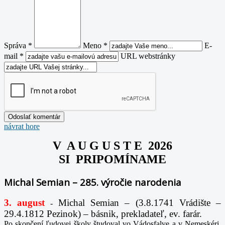
Správa *
Meno *
E-
mail *
URL webstránky
návrat hore
V A U G U S T E 2026
SI PRIPOMÍNAME
Michal Semian – 285. výročie narodenia
3. august
Michal Semian – (3.8.1741 Vrádište –
-
29.4.1812 Pezinok) – básnik, prekladateľ, ev. farár.
Po skončení ľudovej školy študoval vo Vádosfalve a v Nemeskéri,