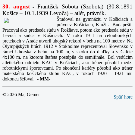
30. august
František Sobota (Szobota) (30.8.1891
-
Košice – 10.1.1939 Levoča) – atlét, právnik.
Študoval na gymnáziu v Košiciach a
právo v Košiciach, Kluži a Budapešti.
Pracoval ako predseda súdu v Rožňave, potom ako predseda súdu v
Levoči a sudca v Košiciach. V roku 1911 na celouhorských
pretekoch v Arade utvoril uhorský rekord v behu na 100 metrov. Na
Olympijských hrách 1912 v Štokholme reprezentoval Slovensko v
rámci Uhorska v behu na 100 m, v skoku do diaľky a v štafete
4x100 m, na ktorom štafeta postúpila do semifinále. Bol vedúcim
atletického oddielu KAC v Košiciach, ako tréner pôsobil medzi
robotníckymi športovcami. Po skončení kariéry pôsobil ako tréner
materského košického klubu KAC, v rokoch 1920 – 1921 mu
dokonca šéfoval.
-
MM-
© 2026 Maj Gemer
Späť hore