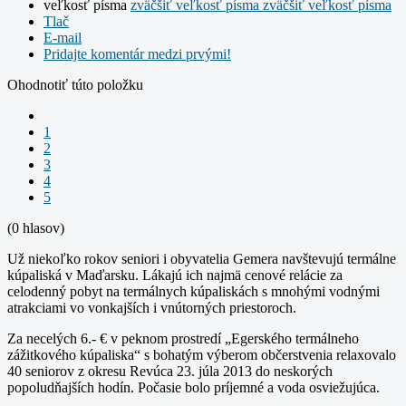
veľkosť písma
zväčšiť veľkosť písma
zväčšiť veľkosť písma
Tlač
E-mail
Pridajte komentár medzi prvými!
Ohodnotiť túto položku
1
2
3
4
5
(0 hlasov)
Už niekoľko rokov seniori i obyvatelia Gemera navštevujú termálne
kúpaliská v Maďarsku. Lákajú ich najmä cenové relácie za
celodenný pobyt na termálnych kúpaliskách s mnohými vodnými
atrakciami vo vonkajších i vnútorných priestoroch.
Za necelých 6.- € v peknom prostredí „Egerského termálneho
zážitkového kúpaliska“ s bohatým výberom občerstvenia relaxovalo
40 seniorov z okresu Revúca 23. júla 2013 do neskorých
popoludňajších hodín. Počasie bolo príjemné a voda osviežujúca.