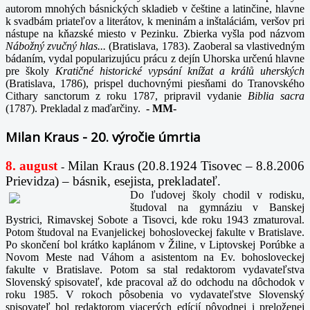
autorom mnohých básnických skladieb v češtine a latinčine, hlavne
k svadbám priateľov a literátov, k meninám a inštaláciám, veršov pri
nástupe na kňazské miesto v Pezinku. Zbierka vyšla pod názvom
Nábožný zvučný hlas...
(Bratislava, 1783). Zaoberal sa vlastivedným
bádaním, vydal popularizujúcu prácu z dejín Uhorska určenú hlavne
pre školy
Kratičné historické vypsání knížat a králů uherských
(Bratislava, 1786), prispel duchovnými piesňami do Tranovského
Cithary sanctorum z roku 1787, pripravil vydanie
Biblia sacra
(1787). Prekladal z maďarčiny.
-
MM-
Milan Kraus - 20. výročie úmrtia
8. august
Milan Kraus (20.8.1924 Tisovec – 8.8.2006
-
Prievidza) – básnik, esejista, prekladateľ.
Do ľudovej školy chodil v rodisku,
študoval na gymnáziu v Banskej
Bystrici, Rimavskej Sobote a Tisovci, kde roku 1943 zmaturoval.
Potom študoval na Evanjelickej bohosloveckej fakulte v Bratislave.
Po skončení bol krátko kaplánom v Žiline, v Liptovskej Porúbke a
Novom Meste nad Váhom a asistentom na Ev. bohosloveckej
fakulte v Bratislave. Potom sa stal redaktorom vydavateľstva
Slovenský spisovateľ, kde pracoval až do odchodu na dôchodok v
roku 1985. V rokoch pôsobenia vo vydavateľstve Slovenský
spisovateľ bol redaktorom viacerých edícií pôvodnej i preloženej