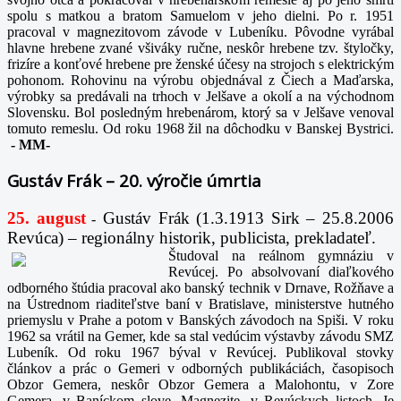
spolu s matkou a bratom Samuelom v jeho dielni. Po r. 1951
pracoval v magnezitovom závode v Lubeníku. Pôvodne vyrábal
hlavne hrebene zvané všiváky ručne, neskôr hrebene tzv. štyločky,
frizíre a konťové hrebene pre ženské účesy na strojoch s elektrickým
pohonom. Rohovinu na výrobu objednával z Čiech a Maďarska,
výrobky sa predávali na trhoch v Jelšave a okolí a na východnom
Slovensku. Bol posledným hrebenárom, ktorý sa v Jelšave venoval
tomuto remeslu. Od roku 1968 žil na dôchodku v Banskej Bystrici.
-
MM-
Gustáv Frák – 20. výročie úmrtia
25. august
Gustáv Frák
(1.3.1913 Sirk – 25.8.2006
-
Revúca) – regionálny historik, publicista, prekladateľ.
Študoval na reálnom gymnáziu v
Revúcej. Po absolvovaní diaľkového
odborného štúdia pracoval ako banský technik v Drnave, Rožňave a
na Ústrednom riaditeľstve baní v Bratislave, ministerstve hutného
priemyslu v Prahe a potom v Banských závodoch na Spiši. V roku
1962 sa vrátil na Gemer, kde sa stal vedúcim výstavby závodu SMZ
Lubeník. Od roku 1967 býval v Revúcej. Publikoval stovky
článkov a prác o Gemeri v odborných publikáciách, časopisoch
Obzor Gemera, neskôr Obzor Gemera a Malohontu, v Zore
Gemera, v Baníckom slove, Magnezite, v Revúckych listoch. Je