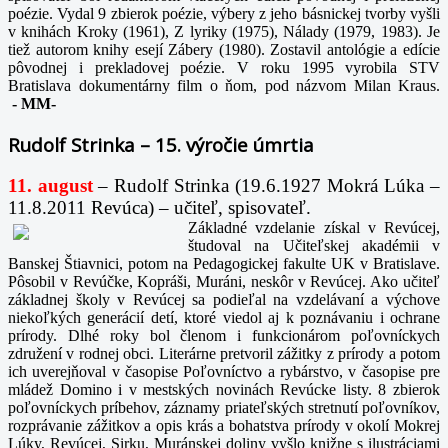
poézie. Vydal 9 zbierok poézie, výbery z jeho básnickej tvorby vyšli
v knihách Kroky (1961), Z lyriky (1975), Nálady (1979, 1983). Je
tiež autorom knihy esejí Zábery (1980). Zostavil antológie a edície
pôvodnej i prekladovej poézie. V roku 1995 vyrobila STV
Bratislava dokumentárny film o ňom, pod názvom Milan Kraus.
-
MM-
Rudolf Strinka – 15. výročie úmrtia
11. august
– Rudolf Strinka (19.6.1927 Mokrá Lúka –
11.8.2011 Revúca) – učiteľ, spisovateľ.
Základné vzdelanie získal v Revúcej,
študoval na Učiteľskej akadémii v
Banskej Štiavnici, potom na Pedagogickej fakulte UK v Bratislave.
Pôsobil v Revúčke, Kopráši, Muráni, neskôr v Revúcej. Ako učiteľ
základnej školy v Revúcej sa podieľal na vzdelávaní a výchove
niekoľkých generácií detí, ktoré viedol aj k poznávaniu i ochrane
prírody. Dlhé roky bol členom i funkcionárom poľovníckych
združení v rodnej obci. Literárne pretvoril zážitky z prírody a potom
ich uverejňoval v časopise Poľovníctvo a rybárstvo, v časopise pre
mládež Domino i v mestských novinách Revúcke listy. 8 zbierok
poľovníckych príbehov, záznamy priateľských stretnutí poľovníkov,
rozprávanie zážitkov a opis krás a bohatstva prírody v okolí Mokrej
Lúky, Revúcej, Sirku, Muránskej doliny vyšlo knižne s ilustráciami