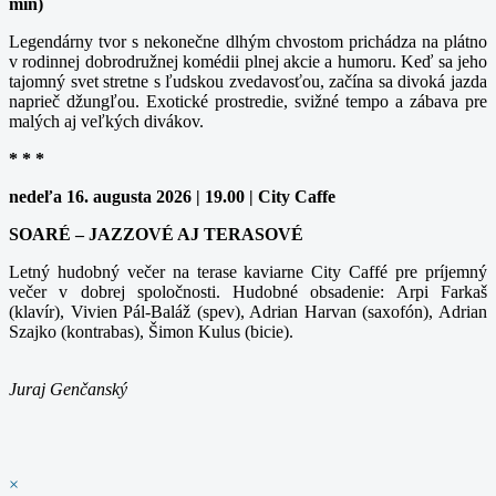
min)
Legendárny tvor s nekonečne dlhým chvostom prichádza na plátno
v rodinnej dobrodružnej komédii plnej akcie a humoru. Keď sa jeho
tajomný svet stretne s ľudskou zvedavosťou, začína sa divoká jazda
naprieč džungľou. Exotické prostredie, svižné tempo a zábava pre
malých aj veľkých divákov.
* * *
nedeľa 16. augusta 2026 | 19.00 | City Caffe
SOARÉ – JAZZOVÉ AJ TERASOVÉ
Letný hudobný večer na terase kaviarne City Caffé pre príjemný
večer v dobrej spoločnosti. Hudobné obsadenie: Arpi Farkaš
(klavír), Vivien Pál-Baláž (spev), Adrian Harvan (saxofón), Adrian
Szajko (kontrabas), Šimon Kulus (bicie).
Juraj Genčanský
×