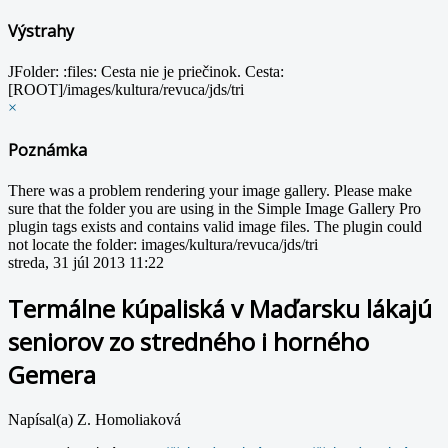
Výstrahy
JFolder: :files: Cesta nie je priečinok. Cesta:
[ROOT]/images/kultura/revuca/jds/tri
×
Poznámka
There was a problem rendering your image gallery. Please make
sure that the folder you are using in the Simple Image Gallery Pro
plugin tags exists and contains valid image files. The plugin could
not locate the folder: images/kultura/revuca/jds/tri
streda, 31 júl 2013 11:22
Termálne kúpaliská v Maďarsku lákajú
seniorov zo stredného i horného
Gemera
Napísal(a) Z. Homoliaková