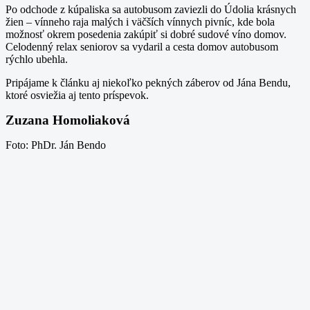
Po odchode z kúpaliska sa autobusom zaviezli do Údolia krásnych
žien – vínneho raja malých i väčších vínnych pivníc, kde bola
možnosť okrem posedenia zakúpiť si dobré sudové víno domov.
Celodenný relax seniorov sa vydaril a cesta domov autobusom
rýchlo ubehla.
Pripájame k článku aj niekoľko pekných záberov od Jána Bendu,
ktoré osviežia aj tento príspevok.
Zuzana Homoliaková
Foto: PhDr. Ján Bendo