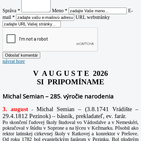
Správa *
Meno *
E-
mail *
URL webstránky
návrat hore
V A U G U S T E 2026
SI PRIPOMÍNAME
Michal Semian – 285. výročie narodenia
3. august
Michal Semian – (3.8.1741 Vrádište –
-
29.4.1812 Pezinok) – básnik, prekladateľ, ev. farár.
Po skončení ľudovej školy študoval vo Vádosfalve a v Nemeskéri,
pokračoval v štúdiu v Soprone a na lýceu v Kežmarku. Pôsobil ako
rektor latinskej cirkevnej školy v Ratkovej a konrektor v Prešove.
Od roku 1782 bol evanjelickým farárom v Pezinku. Bol plodným