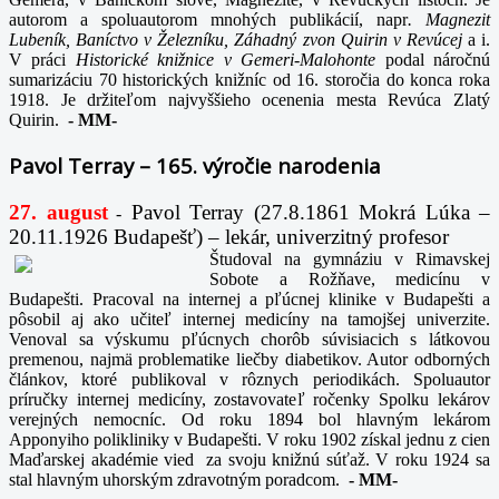
autorom a spoluautorom mnohých publikácií, napr
. Magnezit
Lubeník, Baníctvo v Železníku, Záhadný zvon Quirin v Revúcej
a i.
V práci
Historické knižnice v Gemeri-Malohonte
podal náročnú
sumarizáciu 70 historických knižníc od 16. storočia do konca roka
1918. Je držiteľom najvyššieho ocenenia mesta Revúca Zlatý
Quirin.
-
MM-
Pavol Terray – 165. výročie narodenia
27. august
Pavol Terray
(27.8.1861 Mokrá Lúka –
-
20.11.1926 Budapešť) – lekár, univerzitný profesor
Študoval na gymnáziu v Rimavskej
Sobote a Rožňave, medicínu v
Budapešti. Pracoval na internej a pľúcnej klinike v Budapešti a
pôsobil aj ako učiteľ internej medicíny na tamojšej univerzite.
Venoval sa výskumu pľúcnych chorôb súvisiacich s látkovou
premenou, najmä problematike liečby diabetikov. Autor odborných
článkov, ktoré publikoval v rôznych periodikách. Spoluautor
príručky internej medicíny, zostavovateľ ročenky Spolku lekárov
verejných nemocníc. Od roku 1894 bol hlavným lekárom
Apponyiho polikliniky v Budapešti. V roku 1902 získal jednu z cien
Maďarskej akadémie vied za svoju knižnú súťaž. V roku 1924 sa
stal hlavným uhorským zdravotným poradcom.
-
MM-