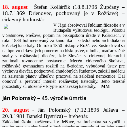
18. august
Štefan Kollárčik (18.8.1796 Župčany –
-
18.7.1869 Drienovec, pochovaný je v Rožňave) –
cirkevný hodnostár.
V Jágri absolvoval štúdium filozofie a v
Budapešti vyštudoval teológiu. Pôsobil
v Sabinove, Prešove, potom na biskupskom úrade v Košiciach, v
roku 1834 bol menovaný za kanonika – katedrálneho archidiakona
košickej katedrály. Od roku 1850 biskup v Rožňave. Sústreďoval sa
na úpravu cirkevných pomerov na biskupstve, utlmil aj maďarizačné
snahy v rožňavskej diecéze, kde Slováci v cirkevnej hierarchii
zaujímali rovnocenné postavenie. Mecén cirkevného školstva,
rožňavské gymnázium rozšíril na 8-triedne, vybudoval ústav pre
výchovu dievčat, podporoval chudobných študentov, založil nadáciu
na zaistenie platov učiteľov, pracoval na založení nemocnice. Dal
obnoviť a pretvoriť interiér rožňavskej katedrály. Jeho telesné
pozostatky sú uložené v krypte rožňavskej katedrály.
-
MM-
Ján Polomský – 45. výročie úmrtia
20. august
Ján Polomský (7.12.1896 Jelšava –
-
20.8.1981 Banská Bystrica) – hrebenár.
Základnú školu navštevoval v Jelšave, za hrebenára sa vyučil u
svojho otca a pokračoval v hrebenárskom remesle aj po jeho smrti