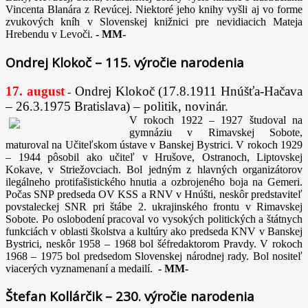
Vincenta Blanára z Revúcej. Niektoré jeho knihy vyšli aj vo forme
zvukových kníh v Slovenskej knižnici pre nevidiacich Mateja
Hrebendu v Levoči.
-
MM-
Ondrej Klokoč – 115. výročie narodenia
17. august
Ondrej Klokoč (17.8.1911 Hnúšťa-Hačava
-
– 26.3.1975 Bratislava) – politik, novinár.
V rokoch 1922 – 1927 študoval na
gymnáziu v Rimavskej Sobote,
maturoval na Učiteľskom ústave v Banskej Bystrici. V rokoch 1929
– 1944 pôsobil ako učiteľ v Hrušove, Ostranoch, Liptovskej
Kokave, v Striežovciach. Bol jedným z hlavných organizátorov
ilegálneho protifašistického hnutia a ozbrojeného boja na Gemeri.
Počas SNP predseda OV KSS a RNV v Hnúšti, neskôr predstaviteľ
povstaleckej SNR pri štábe 2. ukrajinského frontu v Rimavskej
Sobote. Po oslobodení pracoval vo vysokých politických a štátnych
funkciách v oblasti školstva a kultúry ako predseda KNV v Banskej
Bystrici, neskôr 1958 – 1968 bol šéfredaktorom Pravdy. V rokoch
1968 – 1975 bol predsedom Slovenskej národnej rady. Bol nositeľ
viacerých vyznamenaní a medailí.
-
MM-
Štefan Kollárčik – 230. výročie narodenia