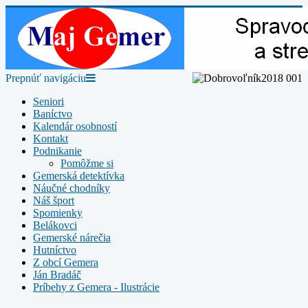
Prepnúť navigáciu
Seniori
Baníctvo
Kalendár osobností
Kontakt
Podnikanie
Pomôžme si
Gemerská detektívka
Náučné chodníky
Náš šport
Spomienky
Belákovci
Gemerské nárečia
Hutníctvo
Z obcí Gemera
Ján Bradáč
Príbehy z Gemera - Ilustrácie