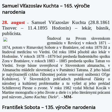
Samuel Víťazoslav Kuchta – 165. výročie
narodenia
28. august
Samuel Víťazoslav Kuchta (28.8.1861
-
Tisovec – 11.4.1895 Hodonín) – lekár, básnik,
publicista.
Študoval na Prvom slovenskom
gymnáziu v Revúcej v rokoch 1871 –
1874, potom v Rimavskej Sobote a v Bratislave, od roku 1879 žil a
študoval medicínu vo Viedni. Od roku 1894 pôsobil ako lekár v
Hodoníne. V rokoch 1878 –1879 bol predseda študentského spolku
Zora v Bratislave, v rokoch 1883 – 1885 predseda spolku Tatran vo
Viedni. Svoje básne uverejňoval v Slovenskom almanachu, v
Almanachu mládeže slovenskej a v Pamätnici Tatrana. Z jeho básní
je najvýraznejší cyklus ľúbostnej poézie venovaný snúbenici Oľge
Kohútovej. V Slovenských pohľadoch publikoval články o
národnej a kultúrnej problematike a tu vyšiel aj jeho preklad
Schillerovej Piesne o zvone. V roku 1982 vydal Michal Kocák v
Martine monografiu o jeho živote a diele i s jeho literárnymi prácami
pod názvom „
Samo Kuchta: Dielo
“.
-
MM-
František Sobota – 135. výročie narodenia