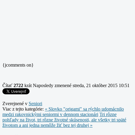
{jcomments on}
Čítať
2722
krát
Naposledy zmenené streda, 21 október 2015 10:51
Zverejnené v
Seniori
Viac z tejto kategórie:
« Slovko "origami" sa rýchlo udomácnilo
medzi rakovnickými seniormi v dennom stacionári
Tri rôzne
pohľady na život, tri rôzne životné skúsenosti, ale všetky tri späté
životom a ani jedna nemôže žiť bez tej druhej »