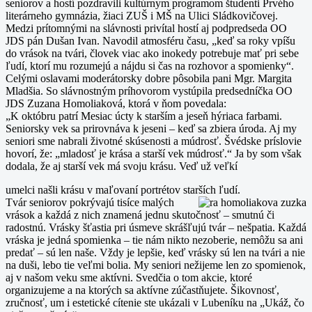
seniorov a hostí pozdravili kultúrnym programom študenti Prvého
literárneho gymnázia, žiaci ZUŠ i MŠ na Ulici Sládkovičovej.
Medzi prítomnými na slávnosti privítal hostí aj podpredseda OO
JDS pán Dušan Ivan. Navodil atmosféru času, „keď sa roky vpíšu
do vrások na tvári, človek viac ako inokedy potrebuje mať pri sebe
ľudí, ktorí mu rozumejú a nájdu si čas na rozhovor a spomienky“.
Celými oslavami moderátorsky dobre pôsobila pani Mgr. Margita
Mladšia. So slávnostným príhovorom vystúpila predsedníčka OO
JDS Zuzana Homoliaková, ktorá v ňom povedala:
„K októbru patrí Mesiac úcty k starším a jeseň hýriaca farbami.
Seniorsky vek sa prirovnáva k jeseni – keď sa zbiera úroda. Aj my
seniori sme nabrali životné skúsenosti a múdrosť. Švédske príslovie
hovorí, že: „mladosť je krása a starší vek múdrosť.“ Ja by som však
dodala, že aj starší vek má svoju krásu. Veď už veľkí
umelci našli krásu v maľovaní portrétov starších ľudí.
Tvár seniorov pokrývajú tisíce malých
vrások a každá z nich znamená jednu skutočnosť – smutnú či
radostnú. Vrásky šťastia pri úsmeve skrášľujú tvár – nešpatia. Každá
vráska je jedná spomienka – tie nám nikto nezoberie, nemôžu sa ani
predať – sú len naše. Vždy je lepšie, keď vrásky sú len na tvári a nie
na duši, lebo tie veľmi bolia. My seniori nežijeme len zo spomienok,
aj v našom veku sme aktívni. Svedčia o tom akcie, ktoré
organizujeme a na ktorých sa aktívne zúčastňujete. Šikovnosť,
zručnosť, um i estetické cítenie ste ukázali v Lubeníku na „Ukáž, čo