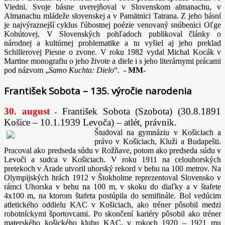
Viedni. Svoje básne uverejňoval v Slovenskom almanachu, v
Almanachu mládeže slovenskej a v Pamätnici Tatrana. Z jeho básní
je najvýraznejší cyklus ľúbostnej poézie venovaný snúbenici Oľge
Kohútovej. V Slovenských pohľadoch publikoval články o
národnej a kultúrnej problematike a tu vyšiel aj jeho preklad
Schillerovej Piesne o zvone. V roku 1982 vydal Michal Kocák v
Martine monografiu o jeho živote a diele i s jeho literárnymi prácami
pod názvom „
Samo Kuchta: Dielo
“.
-
MM-
František Sobota – 135. výročie narodenia
30. august
František Sobota (Szobota) (30.8.1891
-
Košice – 10.1.1939 Levoča) – atlét, právnik.
Študoval na gymnáziu v Košiciach a
právo v Košiciach, Kluži a Budapešti.
Pracoval ako predseda súdu v Rožňave, potom ako predseda súdu v
Levoči a sudca v Košiciach. V roku 1911 na celouhorských
pretekoch v Arade utvoril uhorský rekord v behu na 100 metrov. Na
Olympijských hrách 1912 v Štokholme reprezentoval Slovensko v
rámci Uhorska v behu na 100 m, v skoku do diaľky a v štafete
4x100 m, na ktorom štafeta postúpila do semifinále. Bol vedúcim
atletického oddielu KAC v Košiciach, ako tréner pôsobil medzi
robotníckymi športovcami. Po skončení kariéry pôsobil ako tréner
materského košického klubu KAC, v rokoch 1920 – 1921 mu