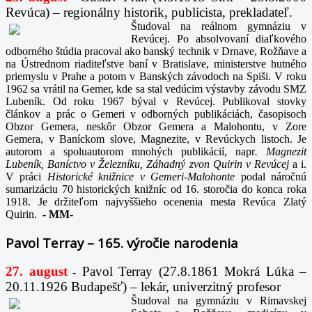
Revúca) – regionálny historik, publicista, prekladateľ.
Študoval na reálnom gymnáziu v
Revúcej. Po absolvovaní diaľkového
odborného štúdia pracoval ako banský technik v Drnave, Rožňave a
na Ústrednom riaditeľstve baní v Bratislave, ministerstve hutného
priemyslu v Prahe a potom v Banských závodoch na Spiši. V roku
1962 sa vrátil na Gemer, kde sa stal vedúcim výstavby závodu SMZ
Lubeník. Od roku 1967 býval v Revúcej. Publikoval stovky
článkov a prác o Gemeri v odborných publikáciách, časopisoch
Obzor Gemera, neskôr Obzor Gemera a Malohontu, v Zore
Gemera, v Baníckom slove, Magnezite, v Revúckych listoch. Je
autorom a spoluautorom mnohých publikácií, napr
. Magnezit
Lubeník, Baníctvo v Železníku, Záhadný zvon Quirin v Revúcej
a i.
V práci
Historické knižnice v Gemeri-Malohonte
podal náročnú
sumarizáciu 70 historických knižníc od 16. storočia do konca roka
1918. Je držiteľom najvyššieho ocenenia mesta Revúca Zlatý
Quirin.
-
MM-
Pavol Terray – 165. výročie narodenia
27. august
Pavol Terray
(27.8.1861 Mokrá Lúka –
-
20.11.1926 Budapešť) – lekár, univerzitný profesor
Študoval na gymnáziu v Rimavskej