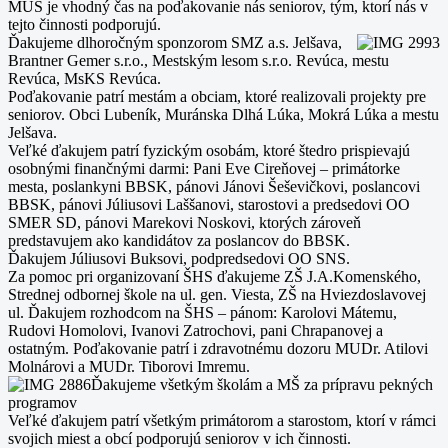
MÚS je vhodný čas na poďakovanie nás seniorov, tým, ktorí nás v
tejto činnosti podporujú.
Ďakujeme dlhoročným sponzorom SMZ a.s. Jelšava,
Brantner Gemer s.r.o., Mestským lesom s.r.o. Revúca, mestu
Revúca, MsKS Revúca.
Poďakovanie patrí mestám a obciam, ktoré realizovali projekty pre
seniorov. Obci Lubeník, Muránska Dlhá Lúka, Mokrá Lúka a mestu
Jelšava.
Veľké ďakujem patrí fyzickým osobám, ktoré štedro prispievajú
osobnými finančnými darmi: Pani Eve Cireňovej – primátorke
mesta, poslankyni BBSK, pánovi Jánovi Šeševičkovi, poslancovi
BBSK, pánovi Júliusovi Laššanovi, starostovi a predsedovi OO
SMER SD, pánovi Marekovi Noskovi, ktorých zároveň
predstavujem ako kandidátov za poslancov do BBSK.
Ďakujem Júliusovi Buksovi, podpredsedovi OO SNS.
Za pomoc pri organizovaní ŠHS ďakujeme ZŠ J.A.Komenského,
Strednej odbornej škole na ul. gen. Viesta, ZŠ na Hviezdoslavovej
ul. Ďakujem rozhodcom na ŠHS – pánom: Karolovi Mátemu,
Rudovi Homolovi, Ivanovi Zatrochovi, pani Chrapanovej a
ostatným. Poďakovanie patrí i zdravotnému dozoru MUDr. Atilovi
Molnárovi a MUDr. Tiborovi Imremu.
Ďakujeme všetkým školám a MŠ za prípravu pekných
programov
Veľké ďakujem patrí všetkým primátorom a starostom, ktorí v rámci
svojich miest a obcí podporujú seniorov v ich činnosti.