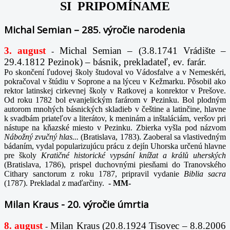
SI PRIPOMÍNAME
Michal Semian – 285. výročie narodenia
3. august
Michal Semian – (3.8.1741 Vrádište –
-
29.4.1812 Pezinok) – básnik, prekladateľ, ev. farár.
Po skončení ľudovej školy študoval vo Vádosfalve a v Nemeskéri,
pokračoval v štúdiu v Soprone a na lýceu v Kežmarku. Pôsobil ako
rektor latinskej cirkevnej školy v Ratkovej a konrektor v Prešove.
Od roku 1782 bol evanjelickým farárom v Pezinku. Bol plodným
autorom mnohých básnických skladieb v češtine a latinčine, hlavne
k svadbám priateľov a literátov, k meninám a inštaláciám, veršov pri
nástupe na kňazské miesto v Pezinku. Zbierka vyšla pod názvom
Nábožný zvučný hlas...
(Bratislava, 1783). Zaoberal sa vlastivedným
bádaním, vydal popularizujúcu prácu z dejín Uhorska určenú hlavne
pre školy
Kratičné historické vypsání knížat a králů uherských
(Bratislava, 1786), prispel duchovnými piesňami do Tranovského
Cithary sanctorum z roku 1787, pripravil vydanie
Biblia sacra
(1787). Prekladal z maďarčiny.
-
MM-
Milan Kraus - 20. výročie úmrtia
8. august
Milan Kraus (20.8.1924 Tisovec – 8.8.2006
-