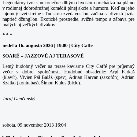
Legendárny tvor s nekonečne dlhým chvostom prichádza na plátno
v rodinnej dobrodružnej komédii plnej akcie a humoru. Keď sa jeho
tajomný svet stretne s ľudskou zvedavosťou, začína sa divoká jazda
naprieč džungľou. Exotické prostredie, svižné tempo a zábava pre
malých aj veľkých divákov.
* * *
nedeľa 16. augusta 2026 | 19.00 | City Caffe
SOARÉ – JAZZOVÉ AJ TERASOVÉ
Letný hudobný večer na terase kaviarne City Caffé pre príjemný
večer v dobrej spoločnosti. Hudobné obsadenie: Arpi Farkaš
(klavír), Vivien Pál-Baláž (spev), Adrian Harvan (saxofón), Adrian
Szajko (kontrabas), Šimon Kulus (bicie).
Juraj Genčanský
sobota, 09 november 2013 16:04