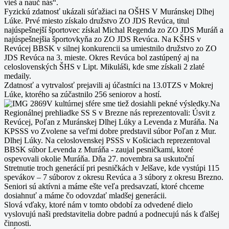
vieš a nauč nás“.
Fyzickú zdatnosť ukázali súťažiaci na OŠHS V Muránskej Dlhej
Lúke. Prvé miesto získalo družstvo ZO JDS Revúca, titul
najúspešnejší športovec získal Michal Regenda zo ZO JDS Muráň a
najúspešnejšia športovkyňa zo ZO JDS Revúca. Na KŠHS v
Revúcej BBSK v silnej konkurencii sa umiestnilo družstvo zo ZO
JDS Revúca na 3. mieste. Okres Revúca bol zastúpený aj na
celoslovenských ŠHS v Lipt. Mikuláši, kde sme získali 2 zlaté
medaily.
Zdatnosť a vytrvalosť prejavili aj účastníci na 13.0TZS v Mokrej
Lúke, ktorého sa zúčastnilo 256 seniorov a hostí.
V kultúrnej sfére sme tiež dosiahli pekné výsledky.Na
Regionálnej prehliadke SS S v Brezne nás reprezentovali: Úsvit z
Revúcej, Poľan z Muránskej Dlhej Lúky a Levenda z Muráňa. Na
KPSSS vo Zvolene sa veľmi dobre predstavil súbor Poľan z Mur.
Dlhej Lúky. Na celoslovenskej PSSS v Košiciach reprezentoval
BBSK súbor Levenda z Muráňa - zaujal pesničkami, ktoré
ospevovali okolie Muráňa. Dňa 27. novembra sa uskutoční
Stretnutie troch generácií pri pesničkách v Jelšave, kde vystúpi 115
spevákov – 7 súborov z okresu Revúca a 3 súbory z okresu Brezno.
Seniori sú aktívni a máme ešte veľa predsavzatí, ktoré chceme
dosiahnuť a máme čo odovzdať mladšej generácii.
Slová vďaky, ktoré nám v tomto období za odvedené dielo
vyslovujú naši predstavitelia dobre padnú a podnecujú nás k ďalšej
činnosti.