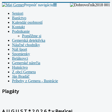
Prepnúť navigáciu
Seniori
Baníctvo
Kalendár osobností
Kontakt
Podnikanie
Pomôžme si
Gemerská detektívka
Náučné chodníky
Náš šport
Spomienky
Belákovci
Gemerské nárečia
Hutníctvo
Z obcí Gemera
Ján Bradáč
Príbehy z Gemera - Ilustrácie
Plagáty
A U G U S T * 2 0 2 6 * v Revúcej