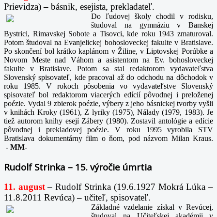
Prievidza) – básnik, esejista, prekladateľ.
Do ľudovej školy chodil v rodisku,
študoval na gymnáziu v Banskej
Bystrici, Rimavskej Sobote a Tisovci, kde roku 1943 zmaturoval.
Potom študoval na Evanjelickej bohosloveckej fakulte v Bratislave.
Po skončení bol krátko kaplánom v Žiline, v Liptovskej Porúbke a
Novom Meste nad Váhom a asistentom na Ev. bohosloveckej
fakulte v Bratislave. Potom sa stal redaktorom vydavateľstva
Slovenský spisovateľ, kde pracoval až do odchodu na dôchodok v
roku 1985. V rokoch pôsobenia vo vydavateľstve Slovenský
spisovateľ bol redaktorom viacerých edícií pôvodnej i preloženej
poézie. Vydal 9 zbierok poézie, výbery z jeho básnickej tvorby vyšli
v knihách Kroky (1961), Z lyriky (1975), Nálady (1979, 1983). Je
tiež autorom knihy esejí Zábery (1980). Zostavil antológie a edície
pôvodnej i prekladovej poézie. V roku 1995 vyrobila STV
Bratislava dokumentárny film o ňom, pod názvom Milan Kraus.
-
MM-
Rudolf Strinka – 15. výročie úmrtia
11. august
– Rudolf Strinka (19.6.1927 Mokrá Lúka –
11.8.2011 Revúca) – učiteľ, spisovateľ.
Základné vzdelanie získal v Revúcej,
študoval na Učiteľskej akadémii v