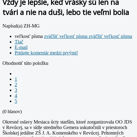
Vždy je lepšie, keď vrásky sú len na
tvári a nie na duši, lebo tie veľmi bolia
Napísal(a) ZH-MG
veľkosť písma
zväčšiť veľkosť písma
zväčšiť veľkosť písma
Tlač
E-mail
Pridajte komentár medzi prvými!
Ohodnotiť túto položku
1
2
3
4
5
(0 hlasov)
Okresné oslavy Mesiaca úcty starším, ktoré zorganizovala OO JDS
v Revúcej, sa v sídle stredného Gemera uskutočnili v priestoroch
Školskej jedálne ZŠ J. A. Komenského v Revúcej. Prítomných