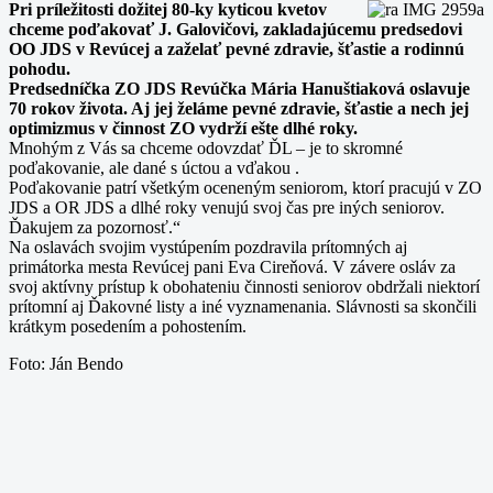
Pri príležitosti dožitej 80-ky kyticou kvetov
chceme poďakovať J. Galovičovi, zakladajúcemu predsedovi
OO JDS v Revúcej a zaželať pevné zdravie, šťastie a rodinnú
pohodu.
Predsedníčka ZO JDS Revúčka Mária Hanuštiaková oslavuje
70 rokov života. Aj jej želáme pevné zdravie, šťastie a nech jej
optimizmus v činnost ZO vydrží ešte dlhé roky.
Mnohým z Vás sa chceme odovzdať ĎL – je to skromné
poďakovanie, ale dané s úctou a vďakou .
Poďakovanie patrí všetkým oceneným seniorom, ktorí pracujú v ZO
JDS a OR JDS a dlhé roky venujú svoj čas pre iných seniorov.
Ďakujem za pozornosť.“
Na oslavách svojim vystúpením pozdravila prítomných aj
primátorka mesta Revúcej pani Eva Cireňová. V závere osláv za
svoj aktívny prístup k obohateniu činnosti seniorov obdržali niektorí
prítomní aj Ďakovné listy a iné vyznamenania. Slávnosti sa skončili
krátkym posedením a pohostením.
Foto: Ján Bendo