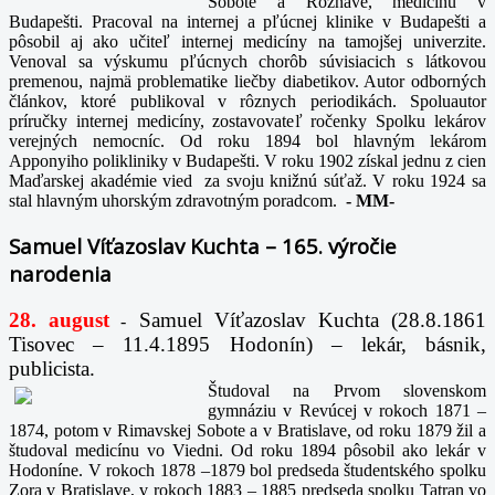
Sobote a Rožňave, medicínu v
Budapešti. Pracoval na internej a pľúcnej klinike v Budapešti a
pôsobil aj ako učiteľ internej medicíny na tamojšej univerzite.
Venoval sa výskumu pľúcnych chorôb súvisiacich s látkovou
premenou, najmä problematike liečby diabetikov. Autor odborných
článkov, ktoré publikoval v rôznych periodikách. Spoluautor
príručky internej medicíny, zostavovateľ ročenky Spolku lekárov
verejných nemocníc. Od roku 1894 bol hlavným lekárom
Apponyiho polikliniky v Budapešti. V roku 1902 získal jednu z cien
Maďarskej akadémie vied za svoju knižnú súťaž. V roku 1924 sa
stal hlavným uhorským zdravotným poradcom.
-
MM-
Samuel Víťazoslav Kuchta – 165. výročie
narodenia
28. august
Samuel Víťazoslav Kuchta (28.8.1861
-
Tisovec – 11.4.1895 Hodonín) – lekár, básnik,
publicista.
Študoval na Prvom slovenskom
gymnáziu v Revúcej v rokoch 1871 –
1874, potom v Rimavskej Sobote a v Bratislave, od roku 1879 žil a
študoval medicínu vo Viedni. Od roku 1894 pôsobil ako lekár v
Hodoníne. V rokoch 1878 –1879 bol predseda študentského spolku
Zora v Bratislave, v rokoch 1883 – 1885 predseda spolku Tatran vo