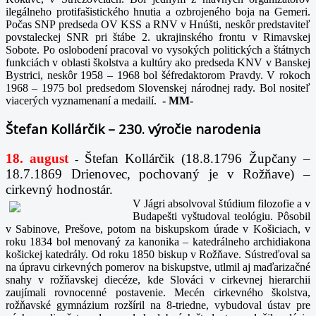
ilegálneho protifašistického hnutia a ozbrojeného boja na Gemeri.
Počas SNP predseda OV KSS a RNV v Hnúšti, neskôr predstaviteľ
povstaleckej SNR pri štábe 2. ukrajinského frontu v Rimavskej
Sobote. Po oslobodení pracoval vo vysokých politických a štátnych
funkciách v oblasti školstva a kultúry ako predseda KNV v Banskej
Bystrici, neskôr 1958 – 1968 bol šéfredaktorom Pravdy. V rokoch
1968 – 1975 bol predsedom Slovenskej národnej rady. Bol nositeľ
viacerých vyznamenaní a medailí.
-
MM-
Štefan Kollárčik – 230. výročie narodenia
18. august
Štefan Kollárčik (18.8.1796 Župčany –
-
18.7.1869 Drienovec, pochovaný je v Rožňave) –
cirkevný hodnostár.
V Jágri absolvoval štúdium filozofie a v
Budapešti vyštudoval teológiu. Pôsobil
v Sabinove, Prešove, potom na biskupskom úrade v Košiciach, v
roku 1834 bol menovaný za kanonika – katedrálneho archidiakona
košickej katedrály. Od roku 1850 biskup v Rožňave. Sústreďoval sa
na úpravu cirkevných pomerov na biskupstve, utlmil aj maďarizačné
snahy v rožňavskej diecéze, kde Slováci v cirkevnej hierarchii
zaujímali rovnocenné postavenie. Mecén cirkevného školstva,
rožňavské gymnázium rozšíril na 8-triedne, vybudoval ústav pre