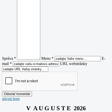
Správa *
Meno *
E-
mail *
URL webstránky
návrat hore
V A U G U S T E 2026