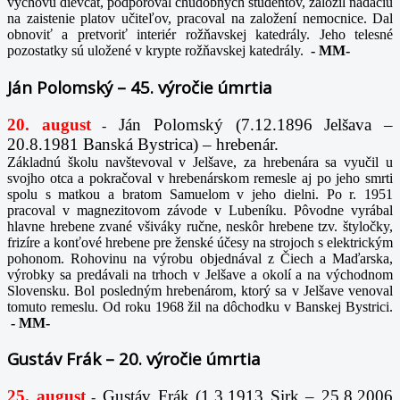
výchovu dievčat, podporoval chudobných študentov, založil nadáciu
na zaistenie platov učiteľov, pracoval na založení nemocnice. Dal
obnoviť a pretvoriť interiér rožňavskej katedrály. Jeho telesné
pozostatky sú uložené v krypte rožňavskej katedrály.
-
MM-
Ján Polomský – 45. výročie úmrtia
20. august
Ján Polomský (7.12.1896 Jelšava –
-
20.8.1981 Banská Bystrica) – hrebenár.
Základnú školu navštevoval v Jelšave, za hrebenára sa vyučil u
svojho otca a pokračoval v hrebenárskom remesle aj po jeho smrti
spolu s matkou a bratom Samuelom v jeho dielni. Po r. 1951
pracoval v magnezitovom závode v Lubeníku. Pôvodne vyrábal
hlavne hrebene zvané všiváky ručne, neskôr hrebene tzv. štyločky,
frizíre a konťové hrebene pre ženské účesy na strojoch s elektrickým
pohonom. Rohovinu na výrobu objednával z Čiech a Maďarska,
výrobky sa predávali na trhoch v Jelšave a okolí a na východnom
Slovensku. Bol posledným hrebenárom, ktorý sa v Jelšave venoval
tomuto remeslu. Od roku 1968 žil na dôchodku v Banskej Bystrici.
-
MM-
Gustáv Frák – 20. výročie úmrtia
25. august
Gustáv Frák
(1.3.1913 Sirk – 25.8.2006
-