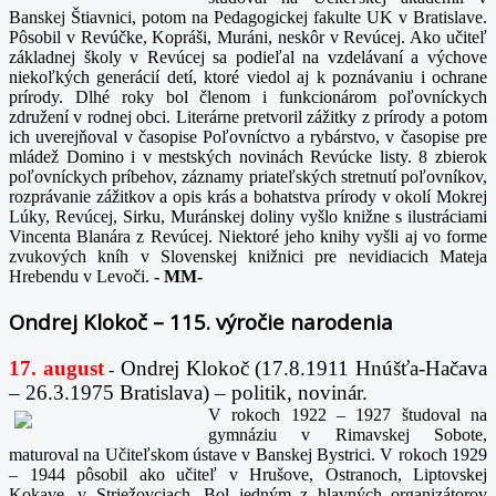
Banskej Štiavnici, potom na Pedagogickej fakulte UK v Bratislave.
Pôsobil v Revúčke, Kopráši, Muráni, neskôr v Revúcej. Ako učiteľ
základnej školy v Revúcej sa podieľal na vzdelávaní a výchove
niekoľkých generácií detí, ktoré viedol aj k poznávaniu i ochrane
prírody. Dlhé roky bol členom i funkcionárom poľovníckych
združení v rodnej obci. Literárne pretvoril zážitky z prírody a potom
ich uverejňoval v časopise Poľovníctvo a rybárstvo, v časopise pre
mládež Domino i v mestských novinách Revúcke listy. 8 zbierok
poľovníckych príbehov, záznamy priateľských stretnutí poľovníkov,
rozprávanie zážitkov a opis krás a bohatstva prírody v okolí Mokrej
Lúky, Revúcej, Sirku, Muránskej doliny vyšlo knižne s ilustráciami
Vincenta Blanára z Revúcej. Niektoré jeho knihy vyšli aj vo forme
zvukových kníh v Slovenskej knižnici pre nevidiacich Mateja
Hrebendu v Levoči.
-
MM-
Ondrej Klokoč – 115. výročie narodenia
17. august
Ondrej Klokoč (17.8.1911 Hnúšťa-Hačava
-
– 26.3.1975 Bratislava) – politik, novinár.
V rokoch 1922 – 1927 študoval na
gymnáziu v Rimavskej Sobote,
maturoval na Učiteľskom ústave v Banskej Bystrici. V rokoch 1929
– 1944 pôsobil ako učiteľ v Hrušove, Ostranoch, Liptovskej
Kokave, v Striežovciach. Bol jedným z hlavných organizátorov