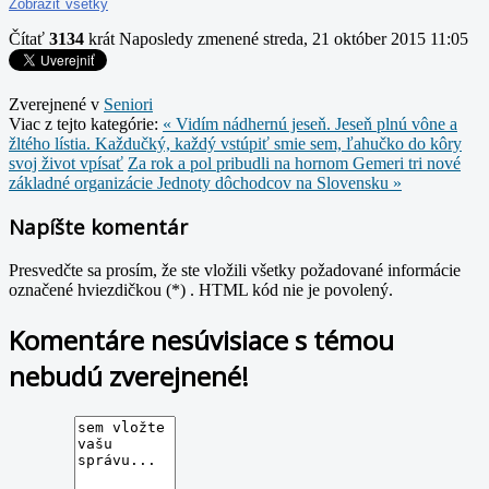
Zobraziť všetky
Čítať
3134
krát
Naposledy zmenené streda, 21 október 2015 11:05
Zverejnené v
Seniori
Viac z tejto kategórie:
« Vidím nádhernú jeseň. Jeseň plnú vône a
žltého lístia. Každučký, každý vstúpiť smie sem, ľahučko do kôry
svoj život vpísať
Za rok a pol pribudli na hornom Gemeri tri nové
základné organizácie Jednoty dôchodcov na Slovensku »
Napíšte komentár
Presvedčte sa prosím, že ste vložili všetky požadované informácie
označené hviezdičkou (*) . HTML kód nie je povolený.
Komentáre nesúvisiace s témou
nebudú zverejnené!