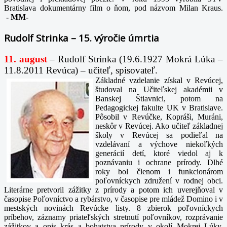
Bratislava dokumentárny film o ňom, pod názvom Milan Kraus.
-
MM-
Rudolf Strinka – 15. výročie úmrtia
11. august
– Rudolf Strinka (19.6.1927 Mokrá Lúka –
11.8.2011 Revúca) – učiteľ, spisovateľ.
Základné vzdelanie získal v Revúcej,
študoval na Učiteľskej akadémii v
Banskej Štiavnici, potom na
Pedagogickej fakulte UK v Bratislave.
Pôsobil v Revúčke, Kopráši, Muráni,
neskôr v Revúcej. Ako učiteľ základnej
školy v Revúcej sa podieľal na
vzdelávaní a výchove niekoľkých
generácií detí, ktoré viedol aj k
poznávaniu i ochrane prírody. Dlhé
roky bol členom i funkcionárom
poľovníckych združení v rodnej obci.
Literárne pretvoril zážitky z prírody a potom ich uverejňoval v
časopise Poľovníctvo a rybárstvo, v časopise pre mládež Domino i v
mestských novinách Revúcke listy. 8 zbierok poľovníckych
príbehov, záznamy priateľských stretnutí poľovníkov, rozprávanie
zážitkov a opis krás a bohatstva prírody v okolí Mokrej Lúky,