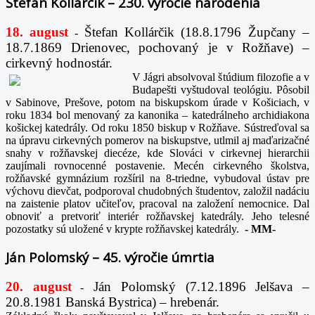
Štefan Kollárčik – 230. výročie narodenia
18. august
Štefan Kollárčik (18.8.1796 Župčany –
-
18.7.1869 Drienovec, pochovaný je v Rožňave) –
cirkevný hodnostár.
V Jágri absolvoval štúdium filozofie a v
Budapešti vyštudoval teológiu. Pôsobil
v Sabinove, Prešove, potom na biskupskom úrade v Košiciach, v
roku 1834 bol menovaný za kanonika – katedrálneho archidiakona
košickej katedrály. Od roku 1850 biskup v Rožňave. Sústreďoval sa
na úpravu cirkevných pomerov na biskupstve, utlmil aj maďarizačné
snahy v rožňavskej diecéze, kde Slováci v cirkevnej hierarchii
zaujímali rovnocenné postavenie. Mecén cirkevného školstva,
rožňavské gymnázium rozšíril na 8-triedne, vybudoval ústav pre
výchovu dievčat, podporoval chudobných študentov, založil nadáciu
na zaistenie platov učiteľov, pracoval na založení nemocnice. Dal
obnoviť a pretvoriť interiér rožňavskej katedrály. Jeho telesné
pozostatky sú uložené v krypte rožňavskej katedrály.
-
MM-
Ján Polomský – 45. výročie úmrtia
20. august
Ján Polomský (7.12.1896 Jelšava –
-
20.8.1981 Banská Bystrica) – hrebenár.