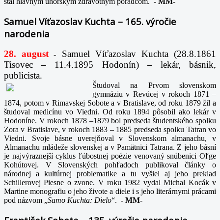
stal hlavným uhorským zdravotným poradcom.
-
MM-
Samuel Víťazoslav Kuchta – 165. výročie
narodenia
28. august
Samuel Víťazoslav Kuchta (28.8.1861
-
Tisovec – 11.4.1895 Hodonín) – lekár, básnik,
publicista.
Študoval na Prvom slovenskom
gymnáziu v Revúcej v rokoch 1871 –
1874, potom v Rimavskej Sobote a v Bratislave, od roku 1879 žil a
študoval medicínu vo Viedni. Od roku 1894 pôsobil ako lekár v
Hodoníne. V rokoch 1878 –1879 bol predseda študentského spolku
Zora v Bratislave, v rokoch 1883 – 1885 predseda spolku Tatran vo
Viedni. Svoje básne uverejňoval v Slovenskom almanachu, v
Almanachu mládeže slovenskej a v Pamätnici Tatrana. Z jeho básní
je najvýraznejší cyklus ľúbostnej poézie venovaný snúbenici Oľge
Kohútovej. V Slovenských pohľadoch publikoval články o
národnej a kultúrnej problematike a tu vyšiel aj jeho preklad
Schillerovej Piesne o zvone. V roku 1982 vydal Michal Kocák v
Martine monografiu o jeho živote a diele i s jeho literárnymi prácami
pod názvom „
Samo Kuchta: Dielo
“.
-
MM-