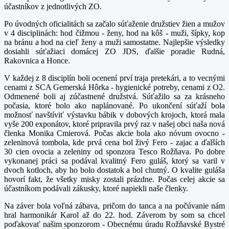
účastníkov z jednotlivých ZO.
Po úvodných oficialitách sa začalo súťaženie družstiev žien a mužov
v 4 disciplinách: hod čižmou - ženy, hod na kôš - muži, šípky, kop
na bránu a hod na cieľ ženy a muži samostatne. Najlepšie výsledky
dosiahli súťažiaci domácej ZO JDS, ďalšie poradie Rudná,
Rakovnica a Honce.
V každej z 8 disciplín boli ocenení prví traja pretekári, a to vecnými
cenami z SCA Gemerská Hôrka - hygienické potreby, cenami z O2.
Odmenené boli aj zúčastnené družstvá. Súťažilo sa za krásneho
počasia, ktoré bolo ako naplánované. Po ukončení súťaží bola
možnosť navštíviť výstavku bábik v dobových krojoch, ktorá mala
vyše 200 exponátov, ktoré pripravila prvý raz v našej obci naša nová
členka Monika Cmierová. Počas akcie bola ako nóvum ovocno -
zeleninová tombola, kde prvá cena bol živý Fero - zajac a ďalších
30 cien ovocia a zeleniny od sponzora Tesco Rožňava. Po dobre
vykonanej práci sa podával kvalitný Fero guláš, ktorý sa varil v
dvoch kotloch, aby ho bolo dostatok a bol chutný. O kvalite guláša
hovorí fakt, že všetky misky zostali prázdne. Počas celej akcie sa
účastníkom podávali zákusky, ktoré napiekli naše členky.
Na záver bola voľná zábava, pričom do tanca a na počúvanie nám
hral harmonikár Karol až do 22. hod. Záverom by som sa chcel
poďakovať našim sponzorom - Obecnému úradu Rožňavské Bystré