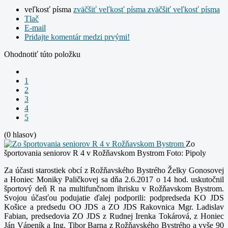
veľkosť písma
zväčšiť veľkosť písma
zväčšiť veľkosť písma
Tlač
E-mail
Pridajte komentár medzi prvými!
Ohodnotiť túto položku
1
2
3
4
5
(0 hlasov)
Zo
športovania seniorov R 4 v Rožňavskom Bystrom
Foto: Pipoly
Za účasti starostiek obcí z Rožňavského Bystrého Želky Gonosovej
a Honiec Moniky Paličkovej sa dňa 2.6.2017 o 14 hod. uskutočnil
športový deň R na multifunčnom ihrisku v Rožňavskom Bystrom.
Svojou účasťou podujatie ďalej podporili: podpredseda KO JDS
Košice a predsedu OO JDS a ZO JDS Rakovnica Mgr. Ladislav
Fabian, predsedovia ZO JDS z Rudnej Irenka Tokárová, z Honiec
Ján Vápeník a Ing. Tibor Barna z Rožňavského Bystrého a vyše 90