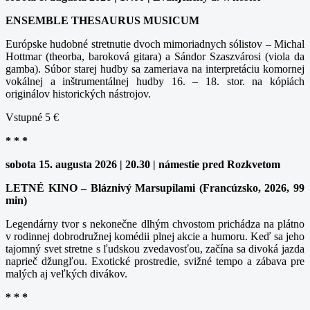
ENSEMBLE THESAURUS MUSICUM
Európske hudobné stretnutie dvoch mimoriadnych sólistov – Michal
Hottmar (theorba, baroková gitara) a Sándor Szaszvárosi (viola da
gamba). Súbor starej hudby sa zameriava na interpretáciu komornej
vokálnej a inštrumentálnej hudby 16. – 18. stor. na kópiách
originálov historických nástrojov.
Vstupné 5 €
* * *
sobota 15. augusta 2026 | 20.30 | námestie pred Rozkvetom
LETNÉ KINO – Bláznivý Marsupilami (Francúzsko, 2026, 99
min)
Legendárny tvor s nekonečne dlhým chvostom prichádza na plátno
v rodinnej dobrodružnej komédii plnej akcie a humoru. Keď sa jeho
tajomný svet stretne s ľudskou zvedavosťou, začína sa divoká jazda
naprieč džungľou. Exotické prostredie, svižné tempo a zábava pre
malých aj veľkých divákov.
* * *