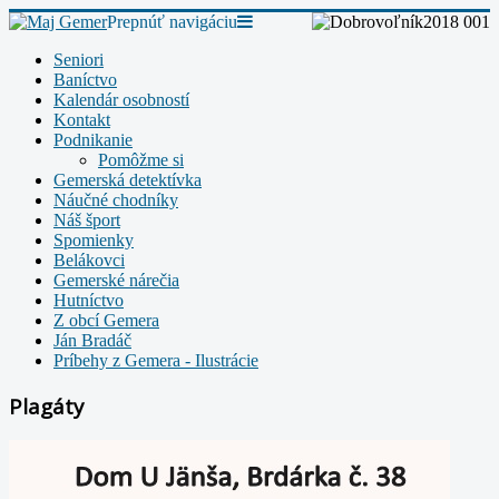
Prepnúť navigáciu
Seniori
Baníctvo
Kalendár osobností
Kontakt
Podnikanie
Pomôžme si
Gemerská detektívka
Náučné chodníky
Náš šport
Spomienky
Belákovci
Gemerské nárečia
Hutníctvo
Z obcí Gemera
Ján Bradáč
Príbehy z Gemera - Ilustrácie
Plagáty