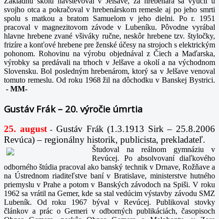
Základnú školu navštevoval v Jelšave, za hrebenára sa vyučil u
svojho otca a pokračoval v hrebenárskom remesle aj po jeho smrti
spolu s matkou a bratom Samuelom v jeho dielni. Po r. 1951
pracoval v magnezitovom závode v Lubeníku. Pôvodne vyrábal
hlavne hrebene zvané všiváky ručne, neskôr hrebene tzv. štyločky,
frizíre a konťové hrebene pre ženské účesy na strojoch s elektrickým
pohonom. Rohovinu na výrobu objednával z Čiech a Maďarska,
výrobky sa predávali na trhoch v Jelšave a okolí a na východnom
Slovensku. Bol posledným hrebenárom, ktorý sa v Jelšave venoval
tomuto remeslu. Od roku 1968 žil na dôchodku v Banskej Bystrici.
-
MM-
Gustáv Frák – 20. výročie úmrtia
25. august
Gustáv Frák
(1.3.1913 Sirk – 25.8.2006
-
Revúca) – regionálny historik, publicista, prekladateľ.
Študoval na reálnom gymnáziu v
Revúcej. Po absolvovaní diaľkového
odborného štúdia pracoval ako banský technik v Drnave, Rožňave a
na Ústrednom riaditeľstve baní v Bratislave, ministerstve hutného
priemyslu v Prahe a potom v Banských závodoch na Spiši. V roku
1962 sa vrátil na Gemer, kde sa stal vedúcim výstavby závodu SMZ
Lubeník. Od roku 1967 býval v Revúcej. Publikoval stovky
článkov a prác o Gemeri v odborných publikáciách, časopisoch