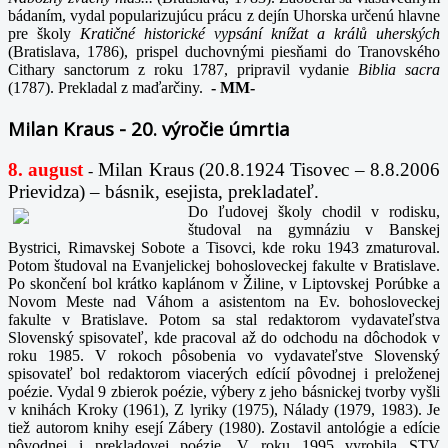
bádaním, vydal popularizujúcu prácu z dejín Uhorska určenú hlavne
pre školy
Kratičné historické vypsání knížat a králů uherských
(Bratislava, 1786), prispel duchovnými piesňami do Tranovského
Cithary sanctorum z roku 1787, pripravil vydanie
Biblia sacra
(1787). Prekladal z maďarčiny.
-
MM-
Milan Kraus - 20. výročie úmrtia
8. august
Milan Kraus (20.8.1924 Tisovec – 8.8.2006
-
Prievidza) – básnik, esejista, prekladateľ.
Do ľudovej školy chodil v rodisku,
študoval na gymnáziu v Banskej
Bystrici, Rimavskej Sobote a Tisovci, kde roku 1943 zmaturoval.
Potom študoval na Evanjelickej bohosloveckej fakulte v Bratislave.
Po skončení bol krátko kaplánom v Žiline, v Liptovskej Porúbke a
Novom Meste nad Váhom a asistentom na Ev. bohosloveckej
fakulte v Bratislave. Potom sa stal redaktorom vydavateľstva
Slovenský spisovateľ, kde pracoval až do odchodu na dôchodok v
roku 1985. V rokoch pôsobenia vo vydavateľstve Slovenský
spisovateľ bol redaktorom viacerých edícií pôvodnej i preloženej
poézie. Vydal 9 zbierok poézie, výbery z jeho básnickej tvorby vyšli
v knihách Kroky (1961), Z lyriky (1975), Nálady (1979, 1983). Je
tiež autorom knihy esejí Zábery (1980). Zostavil antológie a edície
pôvodnej i prekladovej poézie. V roku 1995 vyrobila STV