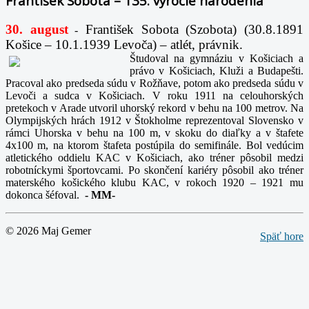
František Sobota – 135. výročie narodenia
30. august
František Sobota (Szobota) (30.8.1891
-
Košice – 10.1.1939 Levoča) – atlét, právnik.
Študoval na gymnáziu v Košiciach a
právo v Košiciach, Kluži a Budapešti.
Pracoval ako predseda súdu v Rožňave, potom ako predseda súdu v
Levoči a sudca v Košiciach. V roku 1911 na celouhorských
pretekoch v Arade utvoril uhorský rekord v behu na 100 metrov. Na
Olympijských hrách 1912 v Štokholme reprezentoval Slovensko v
rámci Uhorska v behu na 100 m, v skoku do diaľky a v štafete
4x100 m, na ktorom štafeta postúpila do semifinále. Bol vedúcim
atletického oddielu KAC v Košiciach, ako tréner pôsobil medzi
robotníckymi športovcami. Po skončení kariéry pôsobil ako tréner
materského košického klubu KAC, v rokoch 1920 – 1921 mu
dokonca šéfoval.
-
MM-
© 2026 Maj Gemer
Späť hore