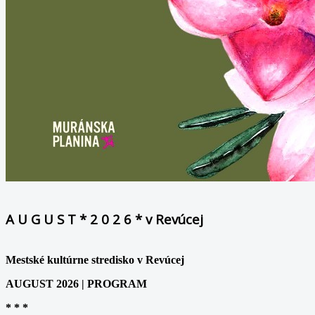
A U G U S T * 2 0 2 6 * v Revúcej
Mestské kultúrne stredisko v Revúcej
AUGUST 2026 | PROGRAM
* * *