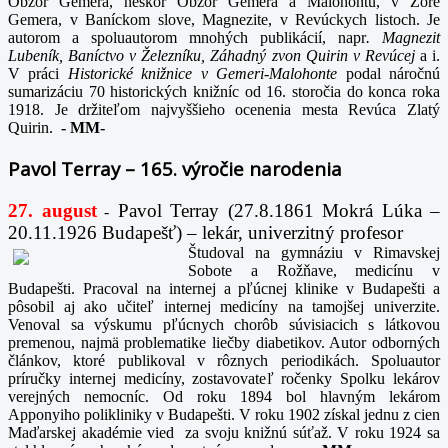
Obzor Gemera, neskôr Obzor Gemera a Malohontu, v Zore
Gemera, v Baníckom slove, Magnezite, v Revúckych listoch. Je
autorom a spoluautorom mnohých publikácií, napr
. Magnezit
Lubeník, Baníctvo v Železníku, Záhadný zvon Quirin v Revúcej
a i.
V práci
Historické knižnice v Gemeri-Malohonte
podal náročnú
sumarizáciu 70 historických knižníc od 16. storočia do konca roka
1918. Je držiteľom najvyššieho ocenenia mesta Revúca Zlatý
Quirin.
-
MM-
Pavol Terray – 165. výročie narodenia
27. august
Pavol Terray
(27.8.1861 Mokrá Lúka –
-
20.11.1926 Budapešť) – lekár, univerzitný profesor
Študoval na gymnáziu v Rimavskej
Sobote a Rožňave, medicínu v
Budapešti. Pracoval na internej a pľúcnej klinike v Budapešti a
pôsobil aj ako učiteľ internej medicíny na tamojšej univerzite.
Venoval sa výskumu pľúcnych chorôb súvisiacich s látkovou
premenou, najmä problematike liečby diabetikov. Autor odborných
článkov, ktoré publikoval v rôznych periodikách. Spoluautor
príručky internej medicíny, zostavovateľ ročenky Spolku lekárov
verejných nemocníc. Od roku 1894 bol hlavným lekárom
Apponyiho polikliniky v Budapešti. V roku 1902 získal jednu z cien
Maďarskej akadémie vied za svoju knižnú súťaž. V roku 1924 sa