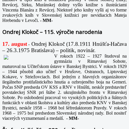
Revúcej, Sirku, Muránskej doliny vyšlo knižne s ilustráciami
Vincenta Blanára z Revúcej. Niektoré jeho knihy vyšli aj vo forme
zvukových kníh v Slovenskej knižnici pre nevidiacich Mateja
Hrebendu v Levoči.
-
MM-
Ondrej Klokoč – 115. výročie narodenia
17. august
Ondrej Klokoč (17.8.1911 Hnúšťa-Hačava
-
– 26.3.1975 Bratislava) – politik, novinár.
V rokoch 1922 – 1927 študoval na
gymnáziu v Rimavskej Sobote,
maturoval na Učiteľskom ústave v Banskej Bystrici. V rokoch 1929
– 1944 pôsobil ako učiteľ v Hrušove, Ostranoch, Liptovskej
Kokave, v Striežovciach. Bol jedným z hlavných organizátorov
ilegálneho protifašistického hnutia a ozbrojeného boja na Gemeri.
Počas SNP predseda OV KSS a RNV v Hnúšti, neskôr predstaviteľ
povstaleckej SNR pri štábe 2. ukrajinského frontu v Rimavskej
Sobote. Po oslobodení pracoval vo vysokých politických a štátnych
funkciách v oblasti školstva a kultúry ako predseda KNV v Banskej
Bystrici, neskôr 1958 – 1968 bol šéfredaktorom Pravdy. V rokoch
1968 – 1975 bol predsedom Slovenskej národnej rady. Bol nositeľ
viacerých vyznamenaní a medailí.
-
MM-