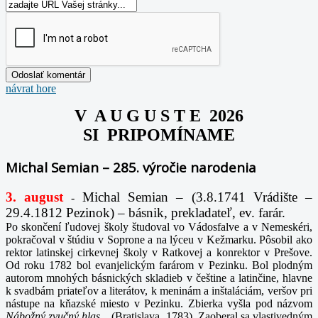
návrat hore
V A U G U S T E 2026
SI PRIPOMÍNAME
Michal Semian – 285. výročie narodenia
3. august
Michal Semian – (3.8.1741 Vrádište –
-
29.4.1812 Pezinok) – básnik, prekladateľ, ev. farár.
Po skončení ľudovej školy študoval vo Vádosfalve a v Nemeskéri,
pokračoval v štúdiu v Soprone a na lýceu v Kežmarku. Pôsobil ako
rektor latinskej cirkevnej školy v Ratkovej a konrektor v Prešove.
Od roku 1782 bol evanjelickým farárom v Pezinku. Bol plodným
autorom mnohých básnických skladieb v češtine a latinčine, hlavne
k svadbám priateľov a literátov, k meninám a inštaláciám, veršov pri
nástupe na kňazské miesto v Pezinku. Zbierka vyšla pod názvom
Nábožný zvučný hlas...
(Bratislava, 1783). Zaoberal sa vlastivedným