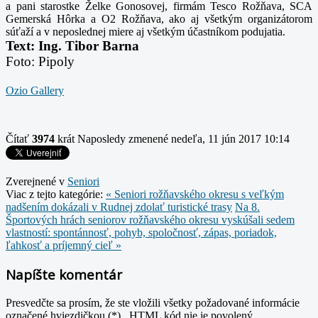
a pani starostke Želke Gonosovej, firmám Tesco Rožňava, SCA
Gemerská Hôrka a O2 Rožňava, ako aj všetkým organizátorom
súťaží a v neposlednej miere aj všetkým účastníkom podujatia.
Text: Ing. Tibor Barna
Foto: Pipoly
Ozio Gallery
Čítať
3974
krát
Naposledy zmenené nedeľa, 11 jún 2017 10:14
Zverejnené v
Seniori
Viac z tejto kategórie:
« Seniori rožňavského okresu s veľkým
nadšením dokázali v Rudnej zdolať turistické trasy
Na 8.
Športových hrách seniorov rožňavského okresu vyskúšali sedem
vlastností: spontánnosť, pohyb, spoločnosť, zápas, poriadok,
ľahkosť a príjemný cieľ »
Napíšte komentár
Presvedčte sa prosím, že ste vložili všetky požadované informácie
označené hviezdičkou (*) . HTML kód nie je povolený.