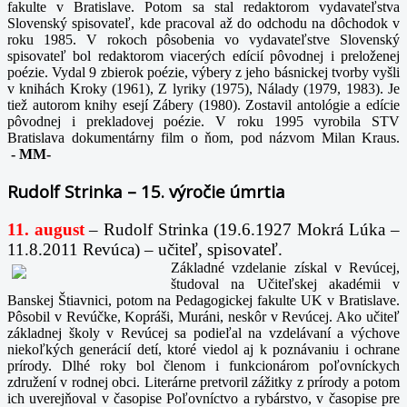
fakulte v Bratislave. Potom sa stal redaktorom vydavateľstva
Slovenský spisovateľ, kde pracoval až do odchodu na dôchodok v
roku 1985. V rokoch pôsobenia vo vydavateľstve Slovenský
spisovateľ bol redaktorom viacerých edícií pôvodnej i preloženej
poézie. Vydal 9 zbierok poézie, výbery z jeho básnickej tvorby vyšli
v knihách Kroky (1961), Z lyriky (1975), Nálady (1979, 1983). Je
tiež autorom knihy esejí Zábery (1980). Zostavil antológie a edície
pôvodnej i prekladovej poézie. V roku 1995 vyrobila STV
Bratislava dokumentárny film o ňom, pod názvom Milan Kraus.
-
MM-
Rudolf Strinka – 15. výročie úmrtia
11. august
– Rudolf Strinka (19.6.1927 Mokrá Lúka –
11.8.2011 Revúca) – učiteľ, spisovateľ.
Základné vzdelanie získal v Revúcej,
študoval na Učiteľskej akadémii v
Banskej Štiavnici, potom na Pedagogickej fakulte UK v Bratislave.
Pôsobil v Revúčke, Kopráši, Muráni, neskôr v Revúcej. Ako učiteľ
základnej školy v Revúcej sa podieľal na vzdelávaní a výchove
niekoľkých generácií detí, ktoré viedol aj k poznávaniu i ochrane
prírody. Dlhé roky bol členom i funkcionárom poľovníckych
združení v rodnej obci. Literárne pretvoril zážitky z prírody a potom
ich uverejňoval v časopise Poľovníctvo a rybárstvo, v časopise pre