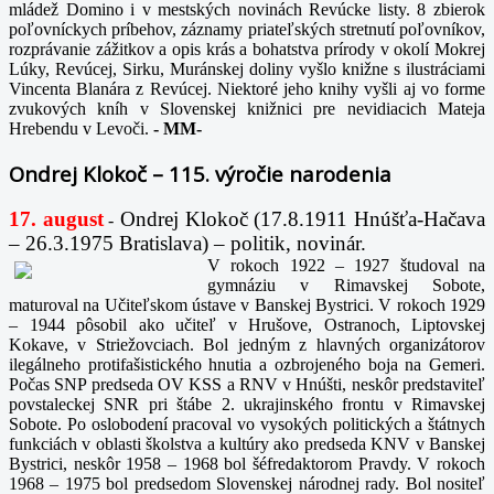
mládež Domino i v mestských novinách Revúcke listy. 8 zbierok
poľovníckych príbehov, záznamy priateľských stretnutí poľovníkov,
rozprávanie zážitkov a opis krás a bohatstva prírody v okolí Mokrej
Lúky, Revúcej, Sirku, Muránskej doliny vyšlo knižne s ilustráciami
Vincenta Blanára z Revúcej. Niektoré jeho knihy vyšli aj vo forme
zvukových kníh v Slovenskej knižnici pre nevidiacich Mateja
Hrebendu v Levoči.
-
MM-
Ondrej Klokoč – 115. výročie narodenia
17. august
Ondrej Klokoč (17.8.1911 Hnúšťa-Hačava
-
– 26.3.1975 Bratislava) – politik, novinár.
V rokoch 1922 – 1927 študoval na
gymnáziu v Rimavskej Sobote,
maturoval na Učiteľskom ústave v Banskej Bystrici. V rokoch 1929
– 1944 pôsobil ako učiteľ v Hrušove, Ostranoch, Liptovskej
Kokave, v Striežovciach. Bol jedným z hlavných organizátorov
ilegálneho protifašistického hnutia a ozbrojeného boja na Gemeri.
Počas SNP predseda OV KSS a RNV v Hnúšti, neskôr predstaviteľ
povstaleckej SNR pri štábe 2. ukrajinského frontu v Rimavskej
Sobote. Po oslobodení pracoval vo vysokých politických a štátnych
funkciách v oblasti školstva a kultúry ako predseda KNV v Banskej
Bystrici, neskôr 1958 – 1968 bol šéfredaktorom Pravdy. V rokoch
1968 – 1975 bol predsedom Slovenskej národnej rady. Bol nositeľ