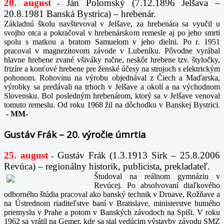
20. august
Ján Polomský (7.12.1896 Jelšava –
-
20.8.1981 Banská Bystrica) – hrebenár.
Základnú školu navštevoval v Jelšave, za hrebenára sa vyučil u
svojho otca a pokračoval v hrebenárskom remesle aj po jeho smrti
spolu s matkou a bratom Samuelom v jeho dielni. Po r. 1951
pracoval v magnezitovom závode v Lubeníku. Pôvodne vyrábal
hlavne hrebene zvané všiváky ručne, neskôr hrebene tzv. štyločky,
frizíre a konťové hrebene pre ženské účesy na strojoch s elektrickým
pohonom. Rohovinu na výrobu objednával z Čiech a Maďarska,
výrobky sa predávali na trhoch v Jelšave a okolí a na východnom
Slovensku. Bol posledným hrebenárom, ktorý sa v Jelšave venoval
tomuto remeslu. Od roku 1968 žil na dôchodku v Banskej Bystrici.
-
MM-
Gustáv Frák – 20. výročie úmrtia
25. august
Gustáv Frák
(1.3.1913 Sirk – 25.8.2006
-
Revúca) – regionálny historik, publicista, prekladateľ.
Študoval na reálnom gymnáziu v
Revúcej. Po absolvovaní diaľkového
odborného štúdia pracoval ako banský technik v Drnave, Rožňave a
na Ústrednom riaditeľstve baní v Bratislave, ministerstve hutného
priemyslu v Prahe a potom v Banských závodoch na Spiši. V roku
1962 sa vrátil na Gemer, kde sa stal vedúcim výstavby závodu SMZ