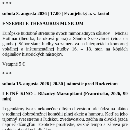
* * *
sobota 8. augusta 2026 | 17.00 | Evanjelický a. v. kostol
ENSEMBLE THESAURUS MUSICUM
Európske hudobné stretnutie dvoch mimoriadnych sólistov – Michal
Hottmar (theorba, baroková gitara) a Sándor Szaszvárosi (viola da
gamba). Súbor starej hudby sa zameriava na interpretáciu komornej
vokálnej a inštrumentálnej hudby 16. – 18. stor. na kópiách
originálov historických nástrojov.
Vstupné 5 €
* * *
sobota 15. augusta 2026 | 20.30 | námestie pred Rozkvetom
LETNÉ KINO – Bláznivý Marsupilami (Francúzsko, 2026, 99
min)
Legendárny tvor s nekonečne dlhým chvostom prichádza na plátno
v rodinnej dobrodružnej komédii plnej akcie a humoru. Keď sa jeho
tajomný svet stretne s ľudskou zvedavosťou, začína sa divoká jazda
naprieč džungľou. Exotické prostredie, svižné tempo a zábava pre
malých aj veľkých divákov.