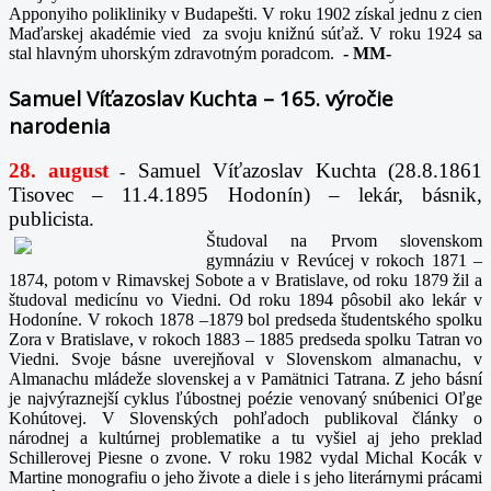
Apponyiho polikliniky v Budapešti. V roku 1902 získal jednu z cien
Maďarskej akadémie vied za svoju knižnú súťaž. V roku 1924 sa
stal hlavným uhorským zdravotným poradcom.
-
MM-
Samuel Víťazoslav Kuchta – 165. výročie
narodenia
28. august
Samuel Víťazoslav Kuchta (28.8.1861
-
Tisovec – 11.4.1895 Hodonín) – lekár, básnik,
publicista.
Študoval na Prvom slovenskom
gymnáziu v Revúcej v rokoch 1871 –
1874, potom v Rimavskej Sobote a v Bratislave, od roku 1879 žil a
študoval medicínu vo Viedni. Od roku 1894 pôsobil ako lekár v
Hodoníne. V rokoch 1878 –1879 bol predseda študentského spolku
Zora v Bratislave, v rokoch 1883 – 1885 predseda spolku Tatran vo
Viedni. Svoje básne uverejňoval v Slovenskom almanachu, v
Almanachu mládeže slovenskej a v Pamätnici Tatrana. Z jeho básní
je najvýraznejší cyklus ľúbostnej poézie venovaný snúbenici Oľge
Kohútovej. V Slovenských pohľadoch publikoval články o
národnej a kultúrnej problematike a tu vyšiel aj jeho preklad
Schillerovej Piesne o zvone. V roku 1982 vydal Michal Kocák v
Martine monografiu o jeho živote a diele i s jeho literárnymi prácami