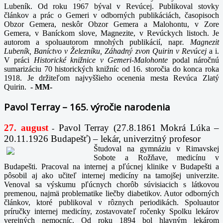
Lubeník. Od roku 1967 býval v Revúcej. Publikoval stovky
článkov a prác o Gemeri v odborných publikáciách, časopisoch
Obzor Gemera, neskôr Obzor Gemera a Malohontu, v Zore
Gemera, v Baníckom slove, Magnezite, v Revúckych listoch. Je
autorom a spoluautorom mnohých publikácií, napr
. Magnezit
Lubeník, Baníctvo v Železníku, Záhadný zvon Quirin v Revúcej
a i.
V práci
Historické knižnice v Gemeri-Malohonte
podal náročnú
sumarizáciu 70 historických knižníc od 16. storočia do konca roka
1918. Je držiteľom najvyššieho ocenenia mesta Revúca Zlatý
Quirin.
-
MM-
Pavol Terray – 165. výročie narodenia
27. august
Pavol Terray
(27.8.1861 Mokrá Lúka –
-
20.11.1926 Budapešť) – lekár, univerzitný profesor
Študoval na gymnáziu v Rimavskej
Sobote a Rožňave, medicínu v
Budapešti. Pracoval na internej a pľúcnej klinike v Budapešti a
pôsobil aj ako učiteľ internej medicíny na tamojšej univerzite.
Venoval sa výskumu pľúcnych chorôb súvisiacich s látkovou
premenou, najmä problematike liečby diabetikov. Autor odborných
článkov, ktoré publikoval v rôznych periodikách. Spoluautor
príručky internej medicíny, zostavovateľ ročenky Spolku lekárov
verejných nemocníc. Od roku 1894 bol hlavným lekárom