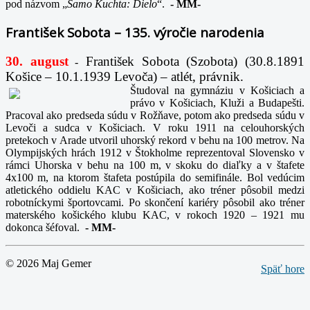
pod názvom „
Samo Kuchta: Dielo
“.
-
MM-
František Sobota – 135. výročie narodenia
30. august
František Sobota (Szobota) (30.8.1891
-
Košice – 10.1.1939 Levoča) – atlét, právnik.
Študoval na gymnáziu v Košiciach a
právo v Košiciach, Kluži a Budapešti.
Pracoval ako predseda súdu v Rožňave, potom ako predseda súdu v
Levoči a sudca v Košiciach. V roku 1911 na celouhorských
pretekoch v Arade utvoril uhorský rekord v behu na 100 metrov. Na
Olympijských hrách 1912 v Štokholme reprezentoval Slovensko v
rámci Uhorska v behu na 100 m, v skoku do diaľky a v štafete
4x100 m, na ktorom štafeta postúpila do semifinále. Bol vedúcim
atletického oddielu KAC v Košiciach, ako tréner pôsobil medzi
robotníckymi športovcami. Po skončení kariéry pôsobil ako tréner
materského košického klubu KAC, v rokoch 1920 – 1921 mu
dokonca šéfoval.
-
MM-
© 2026 Maj Gemer
Späť hore