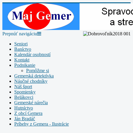
Prepnúť navigáciu
Seniori
Baníctvo
Kalendár osobností
Kontakt
Podnikanie
Pomôžme si
Gemerská detektívka
Náučné chodníky
Náš šport
Spomienky
Belákovci
Gemerské nárečia
Hutníctvo
Z obcí Gemera
Ján Bradáč
Príbehy z Gemera - Ilustrácie