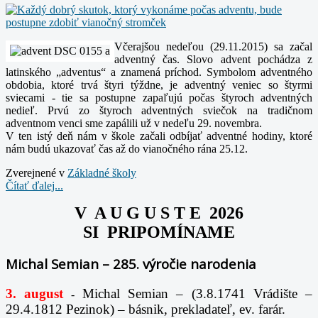
Včerajšou nedeľou (29.11.2015) sa začal
adventný čas. Slovo advent pochádza z
latinského „adventus“ a znamená príchod. Symbolom adventného
obdobia, ktoré trvá štyri týždne, je adventný veniec so štyrmi
sviecami - tie sa postupne zapaľujú počas štyroch adventných
nedieľ. Prvú zo štyroch adventných sviečok na tradičnom
adventnom venci sme zapálili už v nedeľu 29. novembra.
V ten istý deň nám v škole začali odbíjať adventné hodiny, ktoré
nám budú ukazovať čas až do vianočného rána 25.12.
Zverejnené v
Základné školy
Čítať ďalej...
V A U G U S T E 2026
SI PRIPOMÍNAME
Michal Semian – 285. výročie narodenia
3. august
Michal Semian – (3.8.1741 Vrádište –
-
29.4.1812 Pezinok) – básnik, prekladateľ, ev. farár.