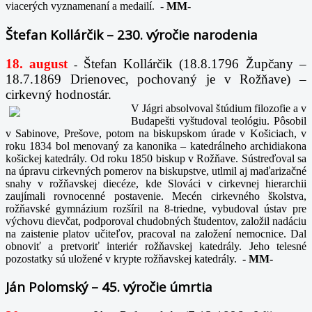
viacerých vyznamenaní a medailí.
-
MM-
Štefan Kollárčik – 230. výročie narodenia
18. august
Štefan Kollárčik (18.8.1796 Župčany –
-
18.7.1869 Drienovec, pochovaný je v Rožňave) –
cirkevný hodnostár.
V Jágri absolvoval štúdium filozofie a v
Budapešti vyštudoval teológiu. Pôsobil
v Sabinove, Prešove, potom na biskupskom úrade v Košiciach, v
roku 1834 bol menovaný za kanonika – katedrálneho archidiakona
košickej katedrály. Od roku 1850 biskup v Rožňave. Sústreďoval sa
na úpravu cirkevných pomerov na biskupstve, utlmil aj maďarizačné
snahy v rožňavskej diecéze, kde Slováci v cirkevnej hierarchii
zaujímali rovnocenné postavenie. Mecén cirkevného školstva,
rožňavské gymnázium rozšíril na 8-triedne, vybudoval ústav pre
výchovu dievčat, podporoval chudobných študentov, založil nadáciu
na zaistenie platov učiteľov, pracoval na založení nemocnice. Dal
obnoviť a pretvoriť interiér rožňavskej katedrály. Jeho telesné
pozostatky sú uložené v krypte rožňavskej katedrály.
-
MM-
Ján Polomský – 45. výročie úmrtia