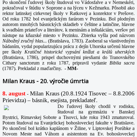
Po skončení ľudovej školy študoval vo Vádosfalve a v Nemeskéri,
pokračoval v štúdiu v Soprone a na lýceu v Kežmarku. Pôsobil ako
rektor latinskej cirkevnej školy v Ratkovej a konrektor v Prešove.
Od roku 1782 bol evanjelickým farárom v Pezinku. Bol plodným
autorom mnohých básnických skladieb v češtine a latinčine, hlavne
k svadbám priateľov a literátov, k meninám a inštaláciám, veršov pri
nástupe na kňazské miesto v Pezinku. Zbierka vyšla pod názvom
Nábožný zvučný hlas...
(Bratislava, 1783). Zaoberal sa vlastivedným
bádaním, vydal popularizujúcu prácu z dejín Uhorska určenú hlavne
pre školy
Kratičné historické vypsání knížat a králů uherských
(Bratislava, 1786), prispel duchovnými piesňami do Tranovského
Cithary sanctorum z roku 1787, pripravil vydanie
Biblia sacra
(1787). Prekladal z maďarčiny.
-
MM-
Milan Kraus - 20. výročie úmrtia
8. august
Milan Kraus (20.8.1924 Tisovec – 8.8.2006
-
Prievidza) – básnik, esejista, prekladateľ.
Do ľudovej školy chodil v rodisku,
študoval na gymnáziu v Banskej
Bystrici, Rimavskej Sobote a Tisovci, kde roku 1943 zmaturoval.
Potom študoval na Evanjelickej bohosloveckej fakulte v Bratislave.
Po skončení bol krátko kaplánom v Žiline, v Liptovskej Porúbke a
Novom Meste nad Váhom a asistentom na Ev. bohosloveckej