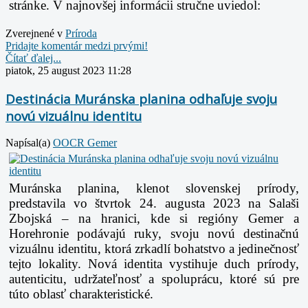
stránke. V najnovšej informácii stručne uviedol:
Zverejnené v
Prí­roda
Pridajte komentár medzi prvými!
Čítať ďalej...
piatok, 25 august 2023 11:28
Destinácia Muránska planina odhaľuje svoju
novú vizuálnu identitu
Napísal(a)
OOCR Gemer
Muránska planina, klenot slovenskej prírody,
predstavila vo štvrtok 24. augusta 2023 na
Salaši
Zbojská – na hranici, kde si regióny Gemer a
Horehronie podávajú ruky, svoju
novú destinačnú
vizuálnu identitu, ktorá zrkadlí bohatstvo a jedinečnosť
tejto
lokality. Nová identita vystihuje duch prírody,
autenticitu, udržateľnosť a spoluprácu,
ktoré sú pre
túto oblasť charakteristické.