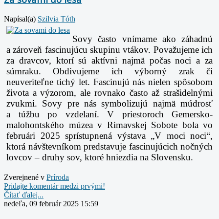
Napísal(a)
Szilvia Tóth
Sovy často vnímame ako záhadnú
a zároveň fascinujúcu skupinu vtákov. Považujeme ich
za dravcov, ktorí sú aktívni najmä počas noci a za
súmraku. Obdivujeme ich výborný zrak či
neuveriteľne tichý let. Fascinujú nás nielen spôsobom
života a výzorom, ale rovnako často až strašidelnými
zvukmi. Sovy pre nás symbolizujú najmä múdrosť
a túžbu po vzdelaní.
V priestoroch Gemersko-
malohontského múzea v Rimavskej Sobote bola vo
februári 2025 sprístupnená výstava „V moci noci“,
ktorá návštevníkom predstavuje fascinujúcich nočných
lovcov – druhy sov, ktoré hniezdia na Slovensku.
Zverejnené v
Prí­roda
Pridajte komentár medzi prvými!
Čítať ďalej...
nedeľa, 09 február 2025 15:59