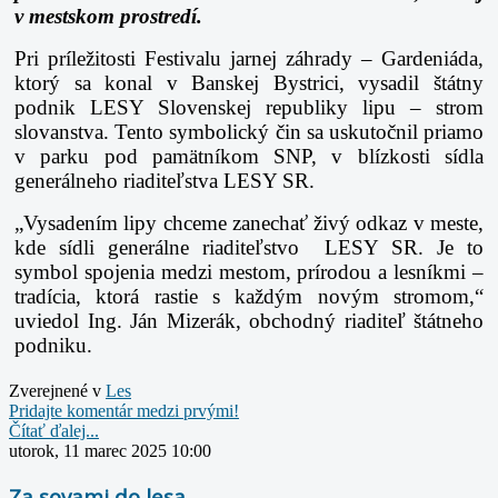
v mestskom prostredí.
Pri príležitosti Festivalu jarnej záhrady – Gardeniáda,
ktorý sa konal v Banskej Bystrici, vysadil štátny
podnik LESY Slovenskej republiky lipu – strom
slovanstva. Tento symbolický čin sa uskutočnil priamo
v parku pod pamätníkom SNP, v blízkosti sídla
generálneho riaditeľstva LESY SR.
„Vysadením lipy chceme zanechať živý odkaz v meste,
kde sídli generálne riaditeľstvo LESY SR. Je to
symbol spojenia medzi mestom, prírodou a lesníkmi –
tradícia, ktorá rastie s každým novým stromom,“
uviedol Ing. Ján Mizerák, obchodný riaditeľ štátneho
podniku.
Zverejnené v
Les
Pridajte komentár medzi prvými!
Čítať ďalej...
utorok, 11 marec 2025 10:00
Za sovami do lesa