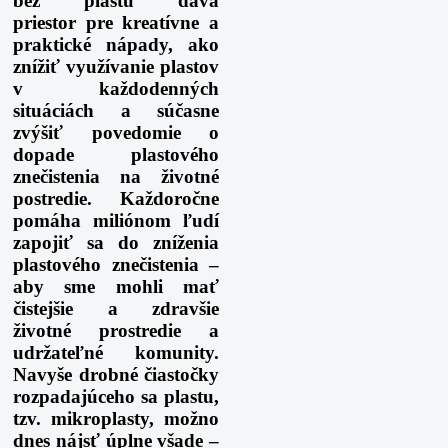
bez plastu dáva
priestor pre kreatívne a
praktické nápady, ako
znížiť využívanie plastov
v každodenných
situáciách a súčasne
zvýšiť povedomie o
dopade plastového
znečistenia na životné
postredie. Každoročne
pomáha miliónom ľudí
zapojiť sa do zníženia
plastového znečistenia –
aby sme mohli mať
čistejšie a zdravšie
životné prostredie a
udržateľné komunity
.
Navyše
drobné čiastočky
rozpadajúceho sa plastu
,
tzv. mikroplasty
,
možno
dnes nájsť úplne všade –