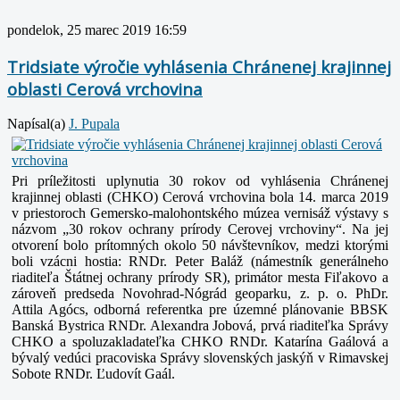
pondelok, 25 marec 2019 16:59
Tridsiate výročie vyhlásenia Chránenej krajinnej
oblasti Cerová vrchovina
Napísal(a)
J. Pupala
Pri príležitosti uplynutia 30 rokov od vyhlásenia Chránenej
krajinnej oblasti (CHKO) Cerová vrchovina bola 14. marca 2019
v priestoroch Gemersko-malohontského múzea vernisáž výstavy s
názvom „30 rokov ochrany prírody Cerovej vrchoviny“. Na jej
otvorení bolo prítomných okolo 50 návštevníkov, medzi ktorými
boli vzácni hostia: RNDr. Peter Baláž (námestník generálneho
riaditeľa Štátnej ochrany prírody SR), primátor mesta Fiľakovo a
zároveň predseda Novohrad-Nógrád geoparku, z. p. o. PhDr.
Attila Agócs, odborná referentka pre územné plánovanie BBSK
Banská Bystrica RNDr. Alexandra Jobová, prvá riaditeľka Správy
CHKO a spoluzakladateľka CHKO RNDr. Katarína Gaálová a
bývalý vedúci pracoviska Správy slovenských jaskýň v Rimavskej
Sobote RNDr. Ľudovít Gaál.