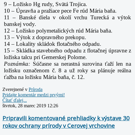
9 – Ložisko Hg rudy, Svätá Trojica.
10 – Úpravňa a pražiace pece Fe rúd Mária baňa.
11 – Banské diela v okolí vrchu Turecká a výtok
banskej vody.
12 – Ložisko polymetalických rúd Mária baňa.
13 – Výtok z dopravného prekopu.
14 – Lokality skládok flotačného odpadu.
15 – Skládka stavebného odpadu z flotačnej úpravne z
ložiska talcu pri Gemerskej Polome.
Poznámka:
Súčasne sa nerastná surovina ťaží len na
ložisku označenom č. 8 a už roky sa plánuje reálna
ťažba na ložisku Mária baňa, č. 12.
Zverejnené v
Prí­roda
Pridajte komentár medzi prvými!
Čítať ďalej...
štvrtok, 28 marec 2019 12:26
Pripravili komentované prehliadky k výstave 30
rokov ochrany prírody v Cerovej vrchovine