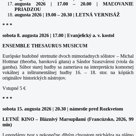
augusta 2026 | 17.00 – 20.00 | MAĽOVANIE
PRIADZOU
augusta 2026 | 19.00 – 20.30 | LETNÁ VERNISÁŽ
* * *
sobota 8. augusta 2026 | 17.00 | Evanjelický a. v. kostol
ENSEMBLE THESAURUS MUSICUM
Európske hudobné stretnutie dvoch mimoriadnych sólistov – Michal
Hottmar (theorba, baroková gitara) a Sándor Szaszvárosi (viola da
gamba). Súbor starej hudby sa zameriava na interpretáciu komornej
vokálnej a inštrumentálnej hudby 16. – 18. stor. na kópiách
originálov historických nástrojov.
Vstupné 5 €
* * *
sobota 15. augusta 2026 | 20.30 | námestie pred Rozkvetom
LETNÉ KINO – Bláznivý Marsupilami (Francúzsko, 2026, 99
min)
Legendárny tvor s nekonečne dlhým chvostom prichádza na plátno