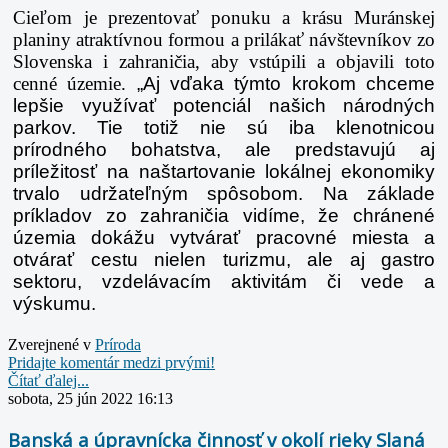
Cieľom je prezentovať ponuku a krásu Muránskej
planiny atraktívnou formou a
prilákať návštevníkov zo
Slovenska i zahraničia, aby vstúpili a objavili toto
cenné
územie.
„Aj vďaka týmto krokom chceme
lepšie využívať potenciál našich národných
parkov.
Tie totiž nie sú iba klenotnicou
prírodného bohatstva, ale predstavujú aj
príležitosť na
naštartovanie lokálnej ekonomiky
trvalo udržateľným spôsobom. Na základe
príkladov
zo zahraničia vidíme, že chránené
územia dokážu vytvárať pracovné miesta a
otvárať
cestu nielen turizmu, ale aj gastro
sektoru, vzdelávacím aktivitám či vede a
výskumu.
Zverejnené v
Prí­roda
Pridajte komentár medzi prvými!
Čítať ďalej...
sobota, 25 jún 2022 16:13
Banská a úpravnícka činnosť v okolí rieky Slaná