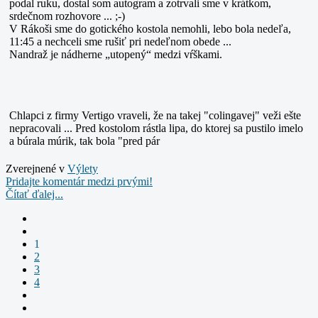
podal ruku, dostal som autogram a zotrvali sme v krátkom,
srdečnom rozhovore ... ;-)
V Rákoši sme do gotického kostola nemohli, lebo bola nedeľa,
11:45 a nechceli sme rušiť pri nedeľnom obede ...
Nandraž je nádherne „utopený“ medzi vŕškami.
Chlapci z firmy Vertigo vraveli, že na takej "colingavej" veži ešte
nepracovali ... Pred kostolom rástla lipa, do ktorej sa pustilo imelo
a búrala múrik, tak bola
"pred pár
Zverejnené v
Výlety
Pridajte komentár medzi prvými!
Čítať ďalej...
1
2
3
4