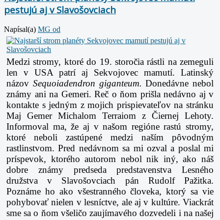
pestujú aj v Slavošovciach
Napísal(a)
MG od
Medzi stromy, ktoré do 19. storočia rástli na zemeguli
len v USA patrí aj Sekvojovec mamutí. Latinský
názov
Sequoiadendron giganteum.
Donedávne nebol
známy ani na Gemeri. Reč o ňom prišla nedávno aj v
kontakte s jedným z mojich prispievateľov na stránku
Maj Gemer Michalom Terraiom z Čiernej Lehoty.
Informoval ma, že aj v našom regióne rastú stromy,
ktoré neboli zastúpené medzi naším pôvodným
rastlinstvom. Pred nedávnom sa mi ozval a poslal mi
príspevok, ktorého autorom nebol nik iný, ako náš
dobre známy predseda predstavenstva Lesného
družstva v Slavošovciach pán Rudolf Pažitka.
Poznáme ho ako všestranného človeka, ktorý sa vie
pohybovať nielen v lesníctve, ale aj v kultúre. Viackrát
sme sa o ňom všeličo zaujímavého dozvedeli i na našej