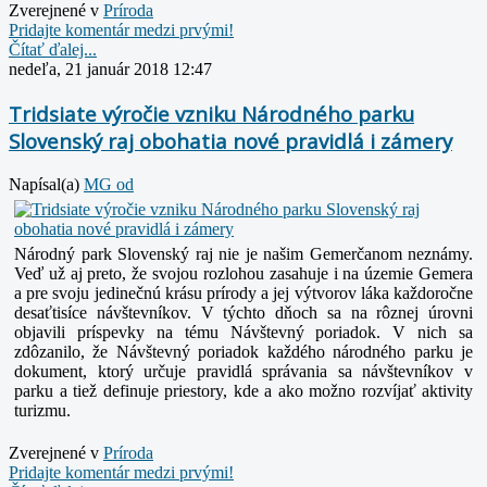
Zverejnené v
Prí­roda
Pridajte komentár medzi prvými!
Čítať ďalej...
nedeľa, 21 január 2018 12:47
Tridsiate výročie vzniku Národného parku
Slovenský raj obohatia nové pravidlá i zámery
Napísal(a)
MG od
Národný park Slovenský raj nie je našim Gemerčanom neznámy.
Veď už aj preto, že svojou rozlohou zasahuje i na územie Gemera
a pre svoju jedinečnú krásu prírody a jej výtvorov láka každoročne
desaťtisíce návštevníkov. V týchto dňoch sa na rôznej úrovni
objavili príspevky na tému Návštevný poriadok. V nich sa
zdôzanilo, že Návštevný poriadok každého národného parku je
dokument, ktorý určuje pravidlá správania sa návštevníkov v
parku a tiež definuje priestory, kde a ako možno rozvíjať aktivity
turizmu.
Zverejnené v
Prí­roda
Pridajte komentár medzi prvými!