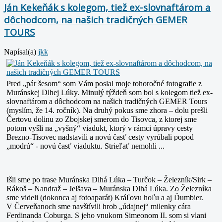
Ján Kekeňák s kolegom, tiež ex-slovnaftárom a
dôchodcom, na našich tradičných GEMER
TOURS
Napísal(a)
jkk
Pred „pár šesom“ som Vám poslal moje tohoročné fotografie z
Muránskej Dlhej Lúky. Minulý týždeň som bol s kolegom tiež ex-
slovnaftárom a dôchodcom na našich t
radičných GEMER Tours
(myslím, že 14. ročník). Na druhý pokus sme zhora – dolu prešli
Čertovu dolinu zo Zbojskej smerom do Tisovca, z
ktorej sme
potom vyšli na „vyšný“ viadukt, ktorý v rámci úpravy cesty
Brezno-Tisovec nadstavili a novú časť cesty vyrúbali popod
„modrú“ - novú časť viaduktu.
Strieľať nemohli ...
Išli sme po trase Muránska Dlhá Lúka – Turčok – Železník/Sirk –
Rákoš – Nandraž – Jelšava – Muránska Dlhá Lúka. Zo Železníka
sme videli (dokonca aj fotoaparát) Kráľovu hoľu a aj Ďumbier.
V Červeňanoch sme navštívili hrob „údajnej“ milenky cára
Ferdinanda Coburga. S jeho vnukom Simeonom II. som si vlani