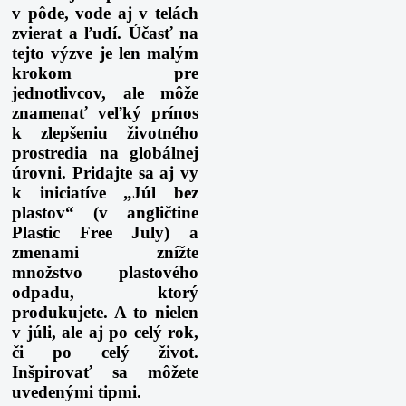
v pôde, vode aj v telách
zvierat a ľudí. Účasť na
tejto výzve je len malým
krokom pre
jednotlivcov, ale môže
znamenať veľký prínos
k zlepšeniu životného
prostredia na globálnej
úrovni. Pridajte sa aj vy
k iniciatíve „Júl bez
plastov“ (v angličtine
Plastic Free July) a
zmenami znížte
množstvo plastového
odpadu, ktorý
produkujete. A to nielen
v júli, ale aj po celý rok,
či
po
celý život.
Inšpirovať sa môžete
uvedenými tipmi.