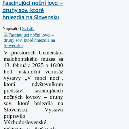
Fascinujúci noční lovci –
druhy sov, ktoré
hniezdia na Slovensku
Napísal(a)
S.Tóth
V priestoroch Gemersko-
malohontského múzea sa
13. februára 2025 o 16:00
hod. uskutoční vernisáž
výstavy „V moci noci“,
ktorá návštevníkom
predstaví fascinujúcich
nočných lovcov – druhy
sov, ktoré hniezdia na
Slovensku. Výstavu
pripravilo
Východoslovenské
múzeum v Košiciach –