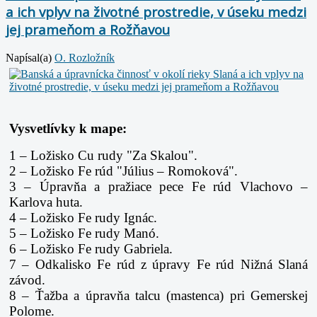
a ich vplyv na životné prostredie, v úseku medzi
jej prameňom a Rožňavou
Napísal(a)
O. Rozložník
Vysvetlívky k mape:
1 – Ložisko Cu rudy "Za Skalou".
2 – Ložisko Fe rúd "Július – Romoková".
3 – Úpravňa a pražiace pece Fe rúd Vlachovo –
Karlova huta.
4 – Ložisko Fe rudy Ignác.
5 – Ložisko Fe rudy Manó.
6 – Ložisko Fe rudy Gabriela.
7 – Odkalisko Fe rúd z úpravy Fe rúd Nižná Slaná
závod.
8 – Ťažba a úpravňa talcu (mastenca) pri Gemerskej
Polome.