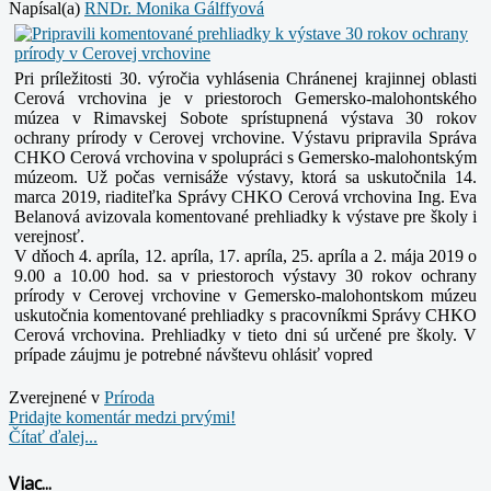
Napísal(a)
RNDr. Monika Gálffyová
Pri príležitosti 30. výročia vyhlásenia Chránenej krajinnej oblasti
Cerová vrchovina je v priestoroch Gemersko-malohontského
múzea v Rimavskej Sobote sprístupnená výstava 30 rokov
ochrany prírody v Cerovej vrchovine. Výstavu pripravila Správa
CHKO Cerová vrchovina v spolupráci s Gemersko-malohontským
múzeom. Už počas vernisáže výstavy, ktorá sa uskutočnila 14.
marca 2019, riaditeľka Správy CHKO Cerová vrchovina Ing. Eva
Belanová avizovala komentované prehliadky k výstave pre školy i
verejnosť.
V dňoch 4. apríla, 12. apríla, 17. apríla, 25. apríla a 2. mája 2019 o
9.00 a 10.00 hod. sa v priestoroch výstavy 30 rokov ochrany
prírody v Cerovej vrchovine v Gemersko-malohontskom múzeu
uskutočnia komentované prehliadky s pracovníkmi Správy CHKO
Cerová vrchovina. Prehliadky v tieto dni sú určené pre školy. V
prípade záujmu je potrebné návštevu ohlásiť vopred
Zverejnené v
Prí­roda
Pridajte komentár medzi prvými!
Čítať ďalej...
Viac...