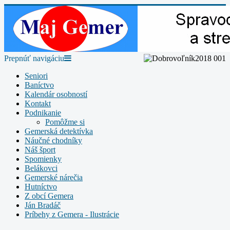
Prepnúť navigáciu
Seniori
Baníctvo
Kalendár osobností
Kontakt
Podnikanie
Pomôžme si
Gemerská detektívka
Náučné chodníky
Náš šport
Spomienky
Belákovci
Gemerské nárečia
Hutníctvo
Z obcí Gemera
Ján Bradáč
Príbehy z Gemera - Ilustrácie