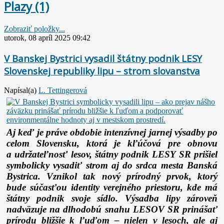
Plazy (1)
Zobraziť položky...
utorok, 08 apríl 2025 09:42
V Banskej Bystrici vysadil štátny podnik LESY
Slovenskej republiky lipu – strom slovanstva
Napísal(a)
L. Tettingerová
Aj keď je práve obdobie intenzívnej jarnej výsadby po
celom Slovensku, ktorá je kľúčová pre obnovu
a udržateľnosť lesov, štátny podnik LESY SR prišiel
symbolicky vysadiť strom aj do srdca mesta Banská
Bystrica. Vznikol tak nový prírodný prvok, ktorý
bude súčasťou identity verejného priestoru, kde má
štátny podnik svoje sídlo. Výsadba lipy zároveň
nadväzuje na dlhodobú snahu LESOV SR prinášať
prírodu bližšie k ľuďom – nielen v lesoch, ale aj