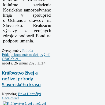
kultúrne zariadenie
Košického samosprávneho
kraja v spolupráci
s Ochranou dravcov na
Slovensku. Realizáciu
výstavy z verejných
zdrojov podporil Fond na
podporu umenia.
Zverejnené v
Prí­roda
Pridajte komentár medzi prvými!
Čítať ďalej...
nedeľa, 26 január 2025 11:14
Kráľovstvo živej a
neživej prírody
Slovenského krasu
Napísal(a)
Erika Hermélyi
Gecelovská