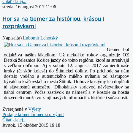
Čítať ďalej...
streda, 16 august 2017 11:06
Hor sa na Gemer za históriou, krásou i
rozprávkami
Napísal(a)
Ľubomír Lehotský
Gemer bol
odjakživa našim lákadlom. Už niekoľko rokov organizuje OZ
Detská železnica Košice jazdy do tohto regiónu, ktoré sa stretávajú
s veľkou obľubou.
Aj v sobotu 12. augusta 2017 zamierili naše
kroky (či skôr kolesá) do Štítnickej doliny. Po príchode sa nám
dostalo vrelého a autentického milého uvítania od zástupcov
bývalého kráľovského mesta Štítnik. Dobové kostýmy len dopĺňali
tú slávnostnú atmosféru. Dlhokánsky sprievod návštevníkov sa
tiahol centrom. Počas zastávok na námestí a v kostole sa hostia
dozvedeli množstvo zaujímavých informácií z histórie i súčasnosti.
Zverejnené v
Výlety
Pridajte komentár medzi prvými!
Čítať ďalej...
štvrtok, 15 október 2015 19:18