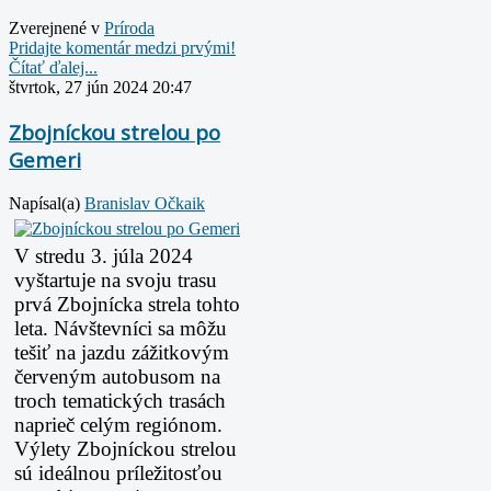
Zverejnené v
Prí­roda
Pridajte komentár medzi prvými!
Čítať ďalej...
štvrtok, 27 jún 2024 20:47
Zbojníckou strelou po
Gemeri
Napísal(a)
Branislav Očkaik
V stredu 3. júla 2024
vyštartuje na svoju trasu
prvá Zbojnícka strela tohto
leta. Návštevníci sa môžu
tešiť na jazdu zážitkovým
červeným autobusom na
troch tematických trasách
naprieč celým regiónom.
Výlety Zbojníckou strelou
sú ideálnou príležitosťou