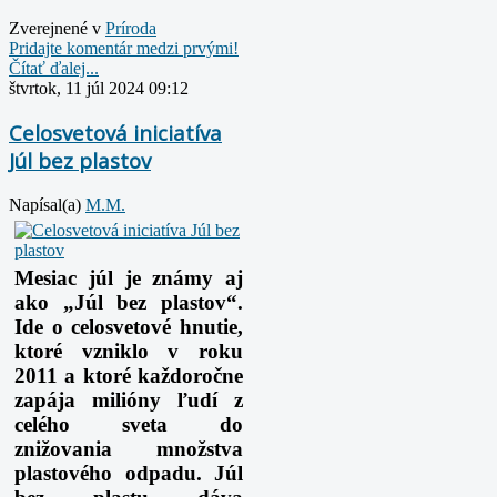
Zverejnené v
Prí­roda
Pridajte komentár medzi prvými!
Čítať ďalej...
štvrtok, 11 júl 2024 09:12
Celosvetová iniciatíva
Júl bez plastov
Napísal(a)
M.M.
Mesiac júl je známy aj
ako „Júl bez plastov“.
Ide o celosvetové hnutie,
ktoré vzniklo v roku
2011 a ktoré každoročne
zapája milióny ľudí z
celého sveta do
znižovania množstva
plastového odpadu. Júl