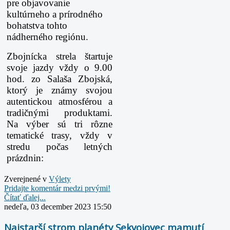
pre objavovanie
kultúrneho a prírodného
bohatstva tohto
nádherného regiónu.
Zbojnícka strela štartuje
svoje jazdy vždy o 9.00
hod. zo Salaša Zbojská,
ktorý je známy svojou
autentickou atmosférou a
tradičnými produktami.
Na výber sú tri rôzne
tematické trasy, vždy v
stredu počas letných
prázdnin:
Zverejnené v
Výlety
Pridajte komentár medzi prvými!
Čítať ďalej...
nedeľa, 03 december 2023 15:50
Najstarší strom planéty Sekvojovec mamutí