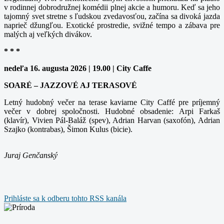
v rodinnej dobrodružnej komédii plnej akcie a humoru. Keď sa jeho
tajomný svet stretne s ľudskou zvedavosťou, začína sa divoká jazda
naprieč džungľou. Exotické prostredie, svižné tempo a zábava pre
malých aj veľkých divákov.
* * *
nedeľa 16. augusta 2026 | 19.00 | City Caffe
SOARÉ – JAZZOVÉ AJ TERASOVÉ
Letný hudobný večer na terase kaviarne City Caffé pre príjemný
večer v dobrej spoločnosti. Hudobné obsadenie: Arpi Farkaš
(klavír), Vivien Pál-Baláž (spev), Adrian Harvan (saxofón), Adrian
Szajko (kontrabas), Šimon Kulus (bicie).
Juraj Genčanský
Prihláste sa k odberu tohto RSS kanála