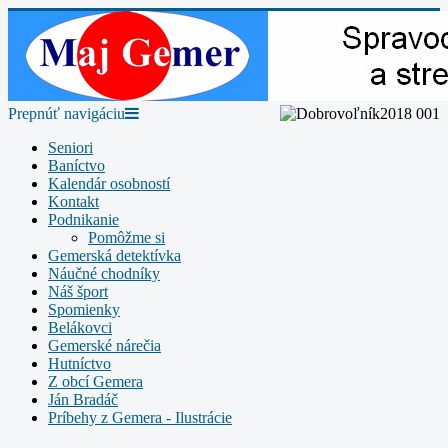
Prepnúť navigáciu
Seniori
Baníctvo
Kalendár osobností
Kontakt
Podnikanie
Pomôžme si
Gemerská detektívka
Náučné chodníky
Náš šport
Spomienky
Belákovci
Gemerské nárečia
Hutníctvo
Z obcí Gemera
Ján Bradáč
Príbehy z Gemera - Ilustrácie