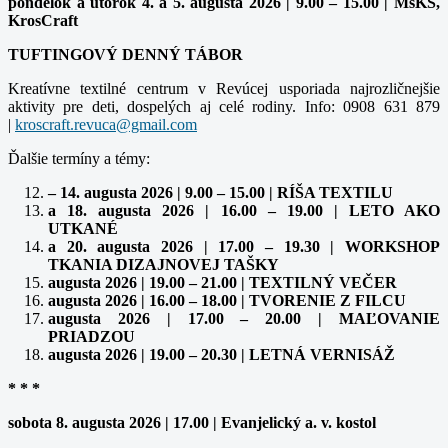
pondelok a utorok 4. a 5. augusta 2026 | 9.00 – 15.00 | MsKS,
KrosCraft
TUFTINGOVÝ DENNÝ TÁBOR
Kreatívne textilné centrum v Revúcej usporiada najrozličnejšie
aktivity pre deti, dospelých aj celé rodiny. Info: 0908 631 879
|
Ďalšie termíny a témy:
– 14. augusta 2026 | 9.00 – 15.00 | RÍŠA TEXTILU
a 18. augusta 2026 | 16.00 – 19.00 | LETO AKO
UTKANÉ
a 20. augusta 2026 | 17.00 – 19.30 | WORKSHOP
TKANIA DIZAJNOVEJ TAŠKY
augusta 2026 | 19.00 – 21.00 | TEXTILNÝ VEČER
augusta 2026 | 16.00 – 18.00 | TVORENIE Z FILCU
augusta 2026 | 17.00 – 20.00 | MAĽOVANIE
PRIADZOU
augusta 2026 | 19.00 – 20.30 | LETNÁ VERNISÁŽ
* * *
sobota 8. augusta 2026 | 17.00 | Evanjelický a. v. kostol