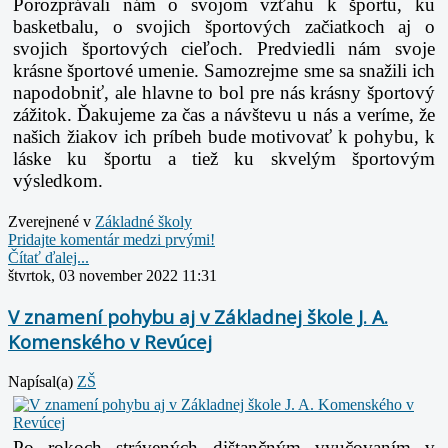
Porozprávali nám o svojom vzťahu k športu, ku
basketbalu, o svojich športových začiatkoch aj o
svojich športových cieľoch. Predviedli nám svoje
krásne športové umenie. Samozrejme sme sa snažili ich
napodobniť, ale hlavne to bol pre nás krásny športový
zážitok. Ďakujeme za čas a návštevu u nás a veríme, že
našich žiakov ich príbeh bude motivovať k pohybu, k
láske ku športu a tiež ku skvelým športovým
výsledkom.
Zverejnené v
Základné školy
Pridajte komentár medzi prvými!
Čítať ďalej...
štvrtok, 03 november 2022 11:31
V znamení pohybu aj v Základnej škole J. A.
Komenského v Revúcej
Napísal(a)
ZŠ
Po rokoch strávených dištančným vyučovaním v