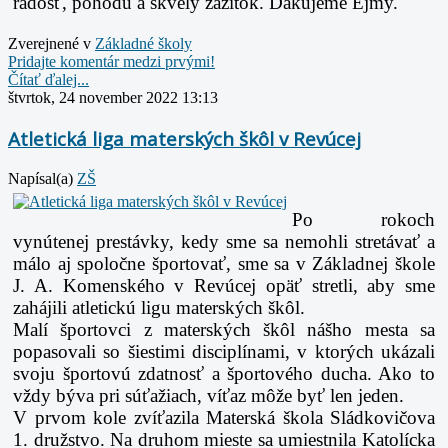
radosť, pohodu a skvelý zážitok. Ďakujeme Ejmy.
Zverejnené v
Základné školy
Pridajte komentár medzi prvými!
Čítať ďalej...
štvrtok, 24 november 2022 13:13
Atletická liga materských škôl v Revúcej
Napísal(a)
ZŠ
Po rokoch
vynútenej prestávky, kedy sme sa nemohli stretávať a
málo aj spoločne športovať, sme sa v Základnej škole
J. A. Komenského v Revúcej opäť stretli, aby sme
zahájili atletickú ligu materských škôl.
Malí športovci z materských škôl nášho mesta sa
popasovali so šiestimi disciplínami, v ktorých ukázali
svoju športovú zdatnosť a športového ducha. Ako to
vždy býva pri súťažiach, víťaz môže byť len jeden.
V prvom kole zvíťazila Materská škola Sládkovičova
1. družstvo. Na druhom mieste sa umiestnila Katolícka