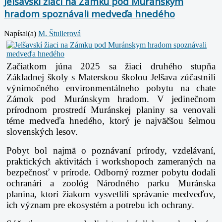
Jelšavskí žiaci na Zámku pod Muránskym
hradom spoznávali medveďa hnedého
Napísal(a)
M. Štullerová
Začiatkom júna 2025 sa žiaci druhého stupňa
Základnej školy s Materskou školou Jelšava zúčastnili
výnimočného environmentálneho pobytu na chate
Zámok pod Muránskym hradom. V jedinečnom
prírodnom prostredí Muránskej planiny sa venovali
téme medveďa hnedého, ktorý je najväčšou šelmou
slovenských lesov.
Pobyt bol najmä o poznávaní prírody, vzdelávaní,
praktických aktivitách i workshopoch zameraných na
bezpečnosť v prírode. Odborný rozmer pobytu dodali
ochranári a zoológ Národného parku Muránska
planina, ktorí žiakom vysvetlili správanie medveďov,
ich význam pre ekosystém a potrebu ich ochrany.