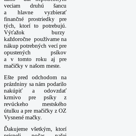
veciam druhú šancu
a hlavne vyzbierať
finančné prostriedky pre
tých, ktorí to potrebujú.
Výťažok burzy
každoročne používame na
nákup potrebných vecí pre
opustených psíkov
a v tomto roku aj pre
mačičky v našom meste.
Ešte pred odchodom na
prázdniny sa nám podarilo
nakúpiť a odovzdať
krmivo pre psíky z
revúckeho mestského
útulku a pre mačičky z OZ
Vysnené mačky.
Ďakujeme všetkým, ktorí
prispeli počas našej