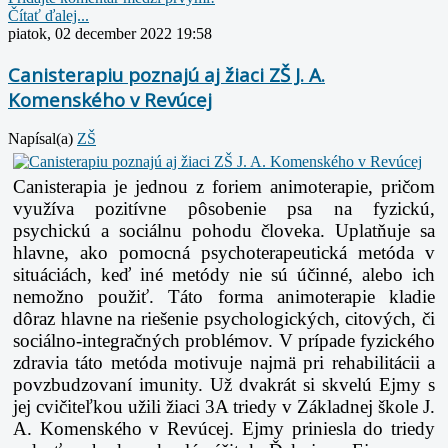
Čítať ďalej...
piatok, 02 december 2022 19:58
Canisterapiu poznajú aj žiaci ZŠ J. A.
Komenského v Revúcej
Napísal(a)
ZŠ
Canisterapia je jednou z foriem animoterapie, pričom
využíva pozitívne pôsobenie psa na fyzickú,
psychickú a sociálnu pohodu človeka. Uplatňuje sa
hlavne, ako pomocná psychoterapeutická metóda v
situáciách, keď iné metódy nie sú účinné, alebo ich
nemožno použiť. Táto forma animoterapie kladie
dôraz hlavne na riešenie psychologických, citových, či
sociálno-integračných problémov. V prípade fyzického
zdravia táto metóda motivuje najmä pri rehabilitácii a
povzbudzovaní imunity. Už dvakrát si skvelú Ejmy s
jej cvičiteľkou užili žiaci 3A triedy v Základnej škole J.
A. Komenského v Revúcej. Ejmy priniesla do triedy