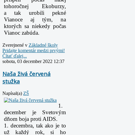
tohoročnej Ekoburzy,
a tak urobili pekné
Vianoce aj tým, na
ktorých sa niekedy počas
Vianoc zabúda.
Zverejnené v
Základné školy
Pridajte komentár medzi prvými!
Čítať ďalej...
sobota, 03 december 2022 12:37
Naša živá červená
stužka
Napísal(a)
ZŠ
1.
december je Svetovým
dňom boja proti AIDS.
1. decembra, tak ako je to
už každý rok, si ho