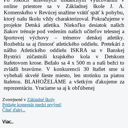
online priestore sa v Základnej škole J. A.
Komenského v Revúcej snažíme vrátiť späť k pohybu,
ktorý našu školu vždy charakterizoval. Pokračujeme v
projekte Detská atletika. Niekoľko desiatok našich
žiakov trénuje pod vedením našich učiteľov telesnej a
športovej výchovy – trénerov detskej atletiky.
Rozbehla sa aj činnosť atletického oddielu. Pretekári z
nášho Atletického oddielu ISKRA sa v Banskej
Bystrici zúčastnili krajského kola v Detskom
štafetovom krose. Bežalo sa 4 x 500 m a naši bežci to
zvládli bravúrne. V konkurencii 30 štafiet sme si
vybehali skvelé šieste miesto, len stotinku za piatou
štafetou. BLAHOŽELÁME a všetkým ďakujeme za
reprezentáciu. Vraciame sa aj k obľúbenej
Zverejnené v
Základné školy
Pridajte komentár medzi prvými!
Čítať ďalej...
Viac...