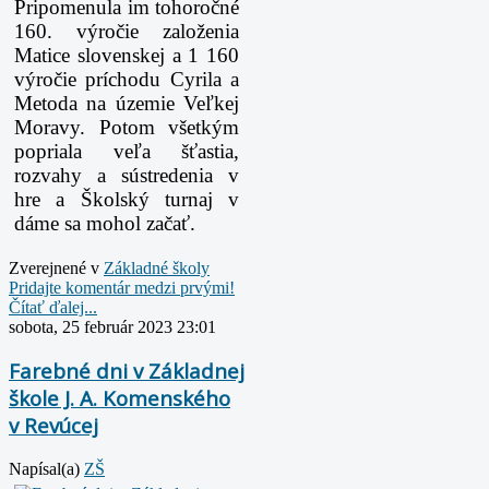
Pripomenula im tohoročné
160. výročie založenia
Matice slovenskej a 1 160
výročie príchodu Cyrila a
Metoda na územie Veľkej
Moravy. Potom všetkým
popriala veľa šťastia,
rozvahy a sústredenia v
hre a Školský turnaj v
dáme sa mohol začať.
Zverejnené v
Základné školy
Pridajte komentár medzi prvými!
Čítať ďalej...
sobota, 25 február 2023 23:01
Farebné dni v Základnej
škole J. A. Komenského
v Revúcej
Napísal(a)
ZŠ