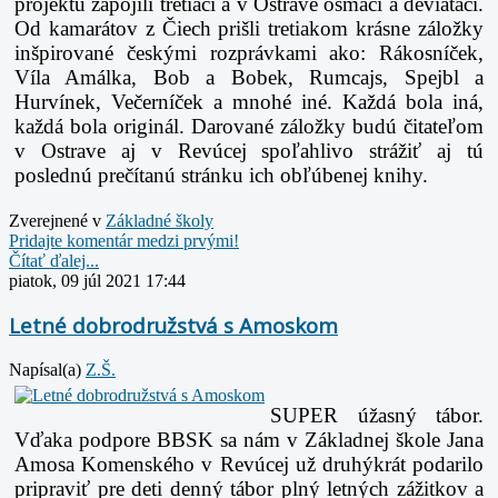
projektu zapojili tretiaci a v Ostrave ôsmaci a deviataci.
Od kamarátov z Čiech prišli tretiakom krásne záložky
inšpirované českými rozprávkami ako: Rákosníček,
Víla Amálka, Bob a Bobek, Rumcajs, Spejbl a
Hurvínek, Večerníček a mnohé iné. Každá bola iná,
každá bola originál. Darované záložky budú čitateľom
v Ostrave aj v Revúcej spoľahlivo strážiť aj tú
poslednú prečítanú stránku ich obľúbenej knihy.
Zverejnené v
Základné školy
Pridajte komentár medzi prvými!
Čítať ďalej...
piatok, 09 júl 2021 17:44
Letné dobrodružstvá s Amoskom
Napísal(a)
Z.Š.
SUPER úžasný tábor.
Vďaka podpore BBSK sa nám v Základnej škole Jana
Amosa Komenského v Revúcej už druhýkrát podarilo
pripraviť pre deti denný tábor plný letných zážitkov a