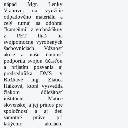
nápad Mgr. Lenky
Vranovej na využitie
odpadového materiálu a
celý turnaj sa odohral
"kameňmi" z vrchnáčikov
z PET fliaš na
svojpomocne vyrobených
šachovniciach. Vážnosť
akcie a našu činnosť
podporila svojou účasťou
a prijatím pozvania aj
predsedníčka DMS v
Rožňave Ing. Zlatica
Hálková, ktorá vysvetlila
žiakom dôležitosť
inštitúcie Matice
slovenskej a jej prínos pre
spoločnosť a aj deti
samotné práve pri
takýchto akciách.