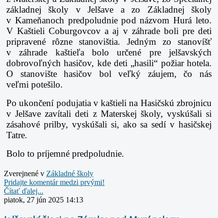
základnej školy
v Jelšave a zo Základnej školy
v Kameňanoch predpoludnie pod názvom Hurá leto.
V Kaštieli
Coburgovcov a aj v záhrade boli pre deti
pripravené rôzne stanovištia.
Jedným zo stanovíšť
v záhrade kaštieľa bolo určené pre jelšavských
dobrovoľných
hasičov, kde deti „hasili“ požiar hotela.
O stanovište hasičov bol veľký záujem, čo nás
veľmi
potešilo.
Po ukončení podujatia v kaštieli na Hasičskú zbrojnicu
v Jelšave zavítali deti
z Materskej školy, vyskúšali si
zásahové prilby, vyskúšali si, ako sa sedí v hasičskej
Tatre.
Bolo to príjemné predpoludnie.
Zverejnené v
Základné školy
Pridajte komentár medzi prvými!
Čítať ďalej...
piatok, 27 jún 2025 14:13