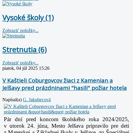
Vysoké školy (1)
Zobraziť položky...
Stretnutia (6)
Zobraziť položky...
piatok, 04 júl 2025 15:26
V Kaštieli Coburgovcov žiaci z Kamenian a
Jelšavy pred prázdninami "hasili" požiar hotela
Napísal(a)
G. Jakubecová
Pár dní pred koncom školského roka 2024/2025,
v utorok 24. júna, Mesto Jelšava
pripravilo pre deti
z Materskej a Základnej školy v Jelšave, zo Špeciálnej