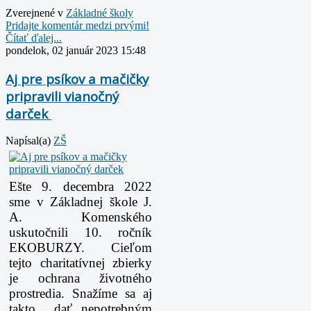
Zverejnené v
Základné školy
Pridajte komentár medzi prvými!
Čítať ďalej...
pondelok, 02 január 2023 15:48
Aj pre psíkov a mačičky
pripravili vianočný
darček
Napísal(a)
ZŠ
Ešte 9. decembra 2022
sme v Základnej škole J.
A. Komenského
uskutočnili 10. ročník
EKOBURZY. Cieľom
tejto charitatívnej zbierky
je ochrana životného
prostredia. Snažíme sa aj
takto dať nepotrebným