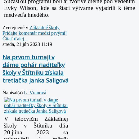
Súčasťou programu boli aj tvorivé dielne pod vedením
Evky Wilson, kde sa žiaci výtvarne vyjadrili k téme
medveďa hnedého.
Zverejnené v
Základné školy
Pridajte komentár medzi prvými!
Čítať ďalej...
streda, 21 jún 2023 11:19
Na prvom turnaji v
dáme pohár riaditeľky
školy v Štítniku získala
tretiačka Janka Saligová
Napísal(a)
L. Vranová
V telocvični Základnej
školy v Štítniku dňa
20.júna 2023 sa