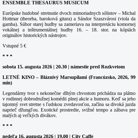
ENSEMBLE THESAURUS MUSICUM
Európske hudobné stretnutie dvoch mimoriadnych sólistov – Michal
Hottmar (theorba, baroková gitara) a Sándor Szaszvárosi (viola da
gamba). Súbor starej hudby sa zameriava na interpretáciu komornej
vokálnej a inštrumentálnej hudby 16. – 18. stor. na kópiách
originálov historických nástrojov.
Vstupné 5 €
* * *
sobota 15. augusta 2026 | 20.30 | námestie pred Rozkvetom
LETNÉ KINO – Bláznivý Marsupilami (Francúzsko, 2026, 99
min)
Legendárny tvor s nekonečne dlhým chvostom prichádza na plátno
v rodinnej dobrodružnej komédii plnej akcie a humoru. Keď sa jeho
tajomný svet stretne s ľudskou zvedavosťou, začína sa divoká jazda
naprieč džungľou. Exotické prostredie, svižné tempo a zábava pre
malých aj veľkých divákov.
* * *
nedeľa 16. augusta 2026 | 19.00 | City Caffe