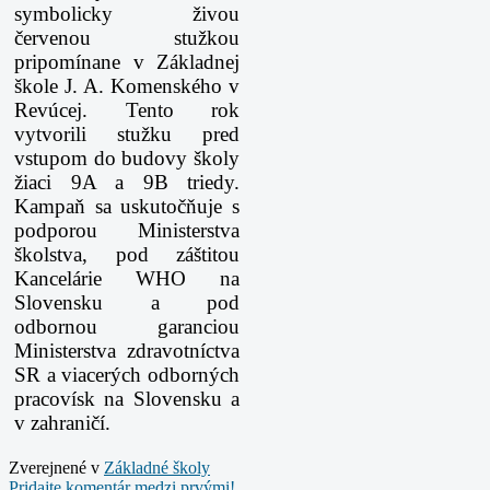
symbolicky živou
červenou stužkou
pripomínane v Základnej
škole J. A. Komenského v
Revúcej. Tento rok
vytvorili stužku pred
vstupom do budovy školy
žiaci 9A a 9B triedy.
Kampaň sa uskutočňuje s
podporou Ministerstva
školstva, pod záštitou
Kancelárie WHO na
Slovensku a pod
odbornou garanciou
Ministerstva zdravotníctva
SR a viacerých odborných
pracovísk na Slovensku a
v zahraničí.
Zverejnené v
Základné školy
Pridajte komentár medzi prvými!