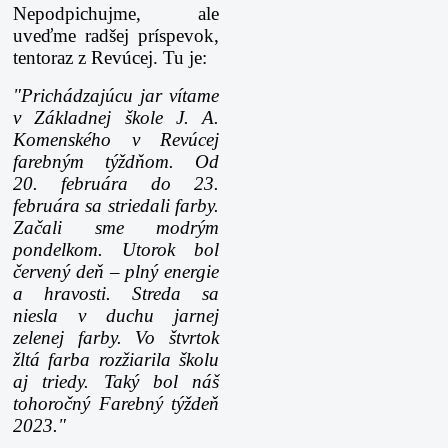
Nepodpichujme, ale
uveďme radšej príspevok,
tentoraz z Revúcej. Tu je:
"Prichádzajúcu jar vítame
v Základnej škole J. A.
Komenského v Revúcej
farebným týždňom. Od
20. februára do 23.
februára sa striedali farby.
Začali sme modrým
pondelkom. Utorok bol
červený deň – plný energie
a hravosti. Streda sa
niesla v duchu jarnej
zelenej farby. Vo štvrtok
žltá farba rozžiarila školu
aj triedy. Taký bol náš
tohoročný Farebný týždeň
2023."