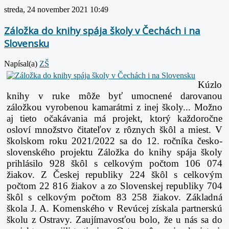
streda, 24 november 2021 10:49
Záložka do knihy spája školy v Čechách i na
Slovensku
Napísal(a)
ZŠ
Kúzlo
knihy v ruke môže byť umocnené darovanou
záložkou vyrobenou kamarátmi z inej školy... Možno
aj tieto očakávania má projekt, ktorý každoročne
osloví množstvo čitateľov z rôznych škôl a miest. V
školskom roku 2021/2022 sa do 12. ročníka česko-
slovenského projektu Záložka do knihy spája školy
prihlásilo 928 škôl s celkovým počtom 106 074
žiakov. Z Českej republiky 224 škôl s celkovým
počtom 22 816 žiakov a zo Slovenskej republiky 704
škôl s celkovým počtom 83 258 žiakov. Základná
škola J. A. Komenského v Revúcej získala partnerskú
školu z Ostravy. Zaujímavosťou bolo, že u nás sa do