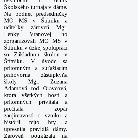
uskutočnil 1. ročník
Školského turnaja v dáme.
Na podnet predsedníčky
MO MS v Štítniku a
učiteľky zároveň Mgr.
Lenky Vranovej ho
zorganizovali MO MS v
Štítniku v úzkej spolupráci
so Základnou školou v
Štítniku. V úvode sa
prítomným a súťažiacim
prihovorila zástupkyňa
školy Mgr. Zuzana
Adamová, rod. Oravcová,
ktorá všetkých hostí a
prítomných privítala a
prečítala zopár
zaujímavosti o vzniku a
histórii tejto hry a
upresnila pravidlá dámy.
Zároveň poukázala na