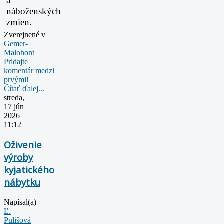
a
náboženských
zmien.
Zverejnené v
Gemer-
Malohont
Pridajte
komentár medzi
prvými!
Čítať ďalej...
streda,
17 jún
2026
11:12
Oživenie
výroby
kyjatického
nábytku
Napísal(a)
Ľ.
Pulišová