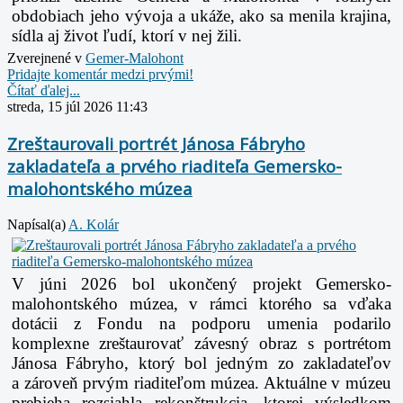
obdobiach jeho vývoja a ukáže, ako sa menila krajina,
sídla aj život ľudí, ktorí v nej žili.
Zverejnené v
Gemer-Malohont
Pridajte komentár medzi prvými!
Čítať ďalej...
streda, 15 júl 2026 11:43
Zreštaurovali portrét Jánosa Fábryho
zakladateľa a prvého riaditeľa Gemersko-
malohontského múzea
Napísal(a)
A. Kolár
V júni 2026 bol ukončený projekt Gemersko-
malohontského múzea, v rámci ktorého sa vďaka
dotácii z Fondu na podporu umenia podarilo
komplexne zreštaurovať závesný obraz s portrétom
Jánosa Fábryho, ktorý bol jedným zo zakladateľov
a zároveň prvým riaditeľom múzea. Aktuálne v múzeu
prebieha rozsiahla rekonštrukcia, ktorej výsledkom