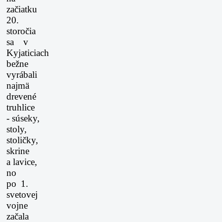
začiatku
20.
storočia
sa v
Kyjaticiach
bežne
vyrábali
najmä
drevené
truhlice
-
súseky,
stoly,
stoličky,
skrine
a lavice,
no
po 1.
svetovej
vojne
začala