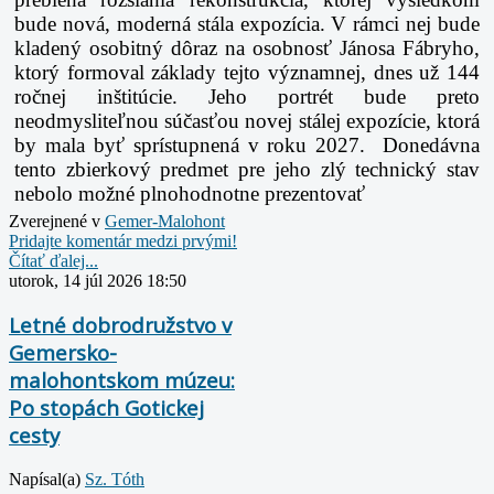
bude nová, moderná stála expozícia. V rámci nej bude
kladený osobitný dôraz na osobnosť Jánosa Fábryho,
ktorý formoval základy tejto významnej, dnes už 144
ročnej inštitúcie. Jeho portrét bude preto
neodmysliteľnou súčasťou novej stálej expozície, ktorá
by mala byť sprístupnená v roku 2027. Donedávna
tento zbierkový predmet pre jeho zlý technický stav
nebolo možné plnohodnotne prezentovať
Zverejnené v
Gemer-Malohont
Pridajte komentár medzi prvými!
Čítať ďalej...
utorok, 14 júl 2026 18:50
Letné dobrodružstvo v
Gemersko-
malohontskom múzeu:
Po stopách Gotickej
cesty
Napísal(a)
Sz. Tóth