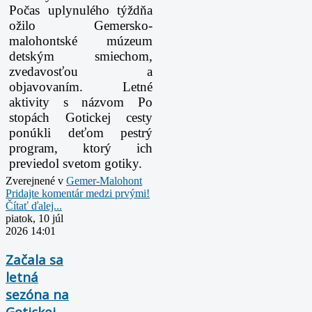
Počas uplynulého týždňa
ožilo Gemersko-
malohontské múzeum
detským smiechom,
zvedavosťou a
objavovaním. Letné
aktivity s názvom Po
stopách Gotickej cesty
ponúkli deťom pestrý
program, ktorý ich
previedol svetom gotiky.
Zverejnené v
Gemer-Malohont
Pridajte komentár medzi prvými!
Čítať ďalej...
piatok, 10 júl
2026 14:01
Začala sa
letná
sezóna na
Gotickej