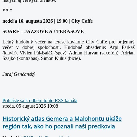
malých aj veľkých divákov.
* * *
nedeľa 16. augusta 2026 | 19.00 | City Caffe
SOARÉ – JAZZOVÉ AJ TERASOVÉ
Letný hudobný večer na terase kaviarne City Caffé pre príjemný
večer v dobrej spoločnosti. Hudobné obsadenie: Arpi Farkaš
(klavír), Vivien Pál-Baláž (spev), Adrian Harvan (saxofón), Adrian
Szajko (kontrabas), Šimon Kulus (bicie).
Juraj Genčanský
Prihláste sa k odberu tohto RSS kanála
streda, 05 august 2026 10:08
Historický atlas Gemera a Malohontu ukáže
región tak, ako ho poznali naši predkovia