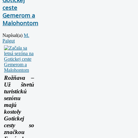
ceste
Gemerom a
Malohontom
Napísal(a)
M.
Palgut
Rožňava –
Už štvrtú
turistickú
sezónu
majú
kostoly
Gotickej
cesty so
značkou