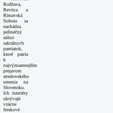
Rožňava,
Revúca a
Rimavská
Sobota sa
nachádza
jedinečný
súbor
sakrálnych
pamiatok,
ktoré patria
k
najvýznamnejším
prejavom
stredovekého
umenia na
Slovensku.
Ich interiéry
ukrývajú
vzácne
freskové