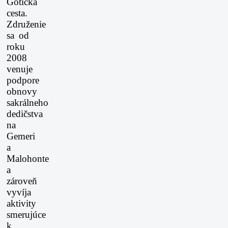
Gotická
cesta.
Združenie
sa od
roku
2008
venuje
podpore
obnovy
sakrálneho
dedičstva
na
Gemeri
a
Malohonte
a
zároveň
vyvíja
aktivity
smerujúce
k