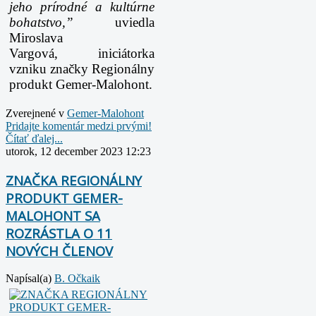
jeho prírodné a kultúrne
bohatstvo,”
uviedla
Miroslava
Vargová, iniciátorka
vzniku značky Regionálny
produkt Gemer-Malohont.
Zverejnené v
Gemer-Malohont
Pridajte komentár medzi prvými!
Čítať ďalej...
utorok, 12 december 2023 12:23
ZNAČKA REGIONÁLNY
PRODUKT GEMER-
MALOHONT SA
ROZRÁSTLA O 11
NOVÝCH ČLENOV
Napísal(a)
B. Očkaik