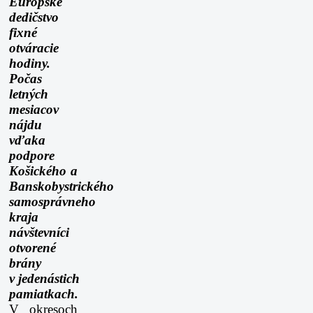
Európske
dedičstvo
fixné
otváracie
hodiny.
Počas
letných
mesiacov
nájdu
vďaka
podpore
Košického a
Banskobystrického
samosprávneho
kraja
návštevníci
otvorené
brány
v jedenástich
pamiatkach.
V okresoch