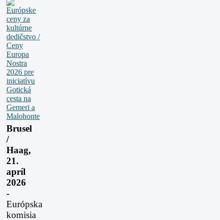
Brusel
/
Haag,
21.
apríl
2026
-
Európska
komisia