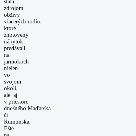
stala
zdrojom
obživy
viacerých
rodín,
ktoré
zhotovený
nábytok
predávali
na
jarmokoch
nielen
vo
svojom
okolí,
ale aj
v priestore
dnešného
Maďarska
či
Rumunska.
Ešte
na