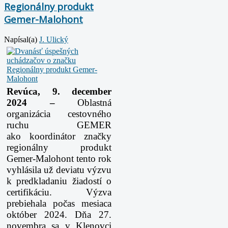
Regionálny produkt
Gemer-Malohont
Napísal(a)
J. Ulický
Revúca, 9. december
2024 –
Oblastná
organizácia cestovného
ruchu GEMER
ako koordinátor značky
regionálny produkt
Gemer-Malohont tento rok
vyhlásila už deviatu výzvu
k predkladaniu žiadostí o
certifikáciu. Výzva
prebiehala počas mesiaca
október 2024. Dňa 27.
novembra sa v Klenovci