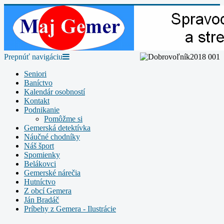
Prepnúť navigáciu
Seniori
Baníctvo
Kalendár osobností
Kontakt
Podnikanie
Pomôžme si
Gemerská detektívka
Náučné chodníky
Náš šport
Spomienky
Belákovci
Gemerské nárečia
Hutníctvo
Z obcí Gemera
Ján Bradáč
Príbehy z Gemera - Ilustrácie