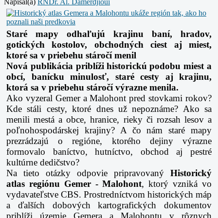
Napísal(a)
RNDr. Al. Damerdjioui
Staré mapy odhaľujú krajinu baní, hradov,
gotických kostolov, obchodných ciest aj miest,
ktoré sa v priebehu stáročí menil
Nová publikácia priblíži historickú podobu miest a
obcí, banícku minulosť, staré cesty aj krajinu,
ktorá sa v priebehu stáročí výrazne menila.
Ako vyzeral Gemer a Malohont pred stovkami rokov?
Kde stáli cesty, ktoré dnes už nepoznáme? Ako sa
menili mestá a obce, hranice, rieky či rozsah lesov a
poľnohospodárskej krajiny? A čo nám staré mapy
prezrádzajú o regióne, ktorého dejiny výrazne
formovalo baníctvo, hutníctvo, obchod aj pestré
kultúrne dedičstvo?
Na tieto otázky odpovie pripravovaný
Historický
atlas regiónu Gemer - Malohont
, ktorý vzniká vo
vydavateľstve CBS. Prostredníctvom historických máp
a ďalších dobových kartografických dokumentov
priblíži územie Gemera a Malohontu v rôznych