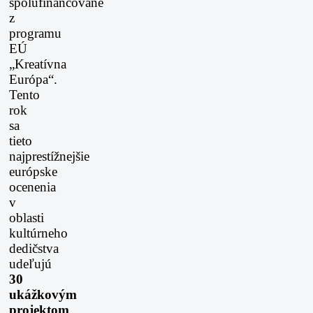
spolufinancované
z
programu
EÚ
„Kreatívna
Európa“.
Tento
rok
sa
tieto
najprestížnejšie
európske
ocenenia
v
oblasti
kultúrneho
dedičstva
udeľujú
30
ukážkovým
projektom