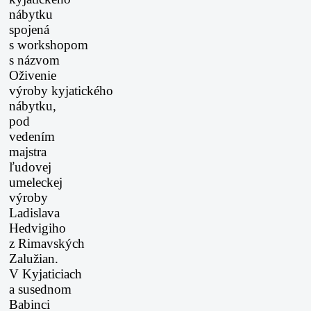
nábytku
spojená
s workshopom
s názvom
Oživenie
výroby
kyjatického
nábytku,
pod
vedením
majstra
ľudovej
umeleckej
výroby
Ladislava
Hedvigiho
z Rimavských
Zalužian.
V Kyjaticiach
a susednom
Babinci