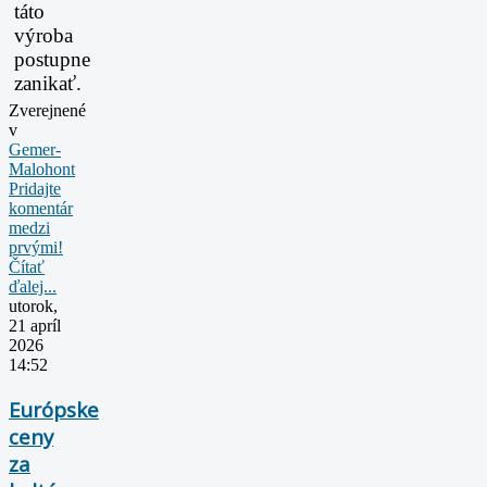
táto
výroba
postupne
zanikať.
Zverejnené
v
Gemer-
Malohont
Pridajte
komentár
medzi
prvými!
Čítať
ďalej...
utorok,
21 apríl
2026
14:52
Európske
ceny
za