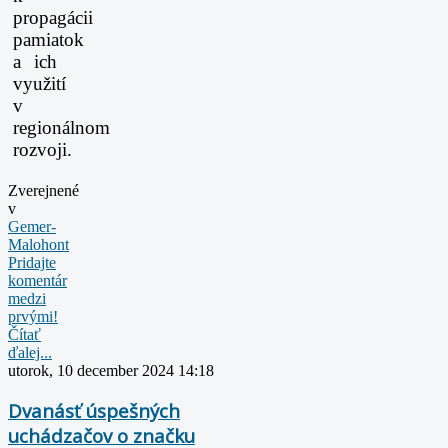
propagácii
pamiatok
a ich
využití
v
regionálnom
rozvoji.
Zverejnené
v
Gemer-
Malohont
Pridajte
komentár
medzi
prvými!
Čítať
ďalej...
utorok, 10 december 2024 14:18
Dvanásť úspešných
uchádzačov o značku