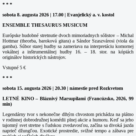
* * *
sobota 8. augusta 2026 | 17.00 | Evanjelický a. v. kostol
ENSEMBLE THESAURUS MUSICUM
Európske hudobné stretnutie dvoch mimoriadnych sólistov – Michal
Hottmar (theorba, baroková gitara) a Sándor Szaszvárosi (viola da
gamba). Súbor starej hudby sa zameriava na interpretáciu komornej
vokálnej a inštrumentálnej hudby 16. – 18. stor. na kópiách
originálov historických nástrojov.
Vstupné 5 €
* * *
sobota 15. augusta 2026 | 20.30 | námestie pred Rozkvetom
LETNÉ KINO – Bláznivý Marsupilami (Francúzsko, 2026, 99
min)
Legendárny tvor s nekonečne dlhým chvostom prichádza na plátno
v rodinnej dobrodružnej komédii plnej akcie a humoru. Keď sa jeho
tajomný svet stretne s ľudskou zvedavosťou, začína sa divoká jazda
naprieč džungľou. Exotické prostredie, svižné tempo a zábava pre