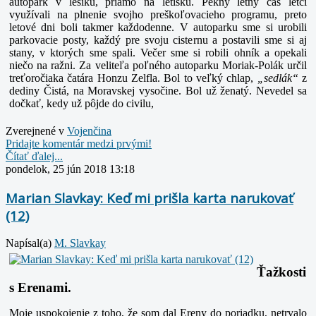
autopark v lesíku, priamo na letisku. Pekný letný čas letci
využívali na plnenie svojho preškoľovacieho programu, preto
letové dni boli takmer každodenne. V autoparku sme si urobili
parkovacie posty, každý pre svoju cisternu a postavili sme si aj
stany, v ktorých sme spali. Večer sme si robili ohník a opekali
niečo na ražni. Za veliteľa poľného autoparku Moriak-Polák určil
treťoročiaka čatára Honzu Zelfla. Bol to veľký chlap,
„sedlák“
z
dediny Čistá, na Moravskej vysočine. Bol už ženatý. Nevedel sa
dočkať, kedy už pôjde do civilu,
Zverejnené v
Vojenčina
Pridajte komentár medzi prvými!
Čítať ďalej...
pondelok, 25 jún 2018 13:18
Marian Slavkay: Keď mi prišla karta narukovať
(12)
Napísal(a)
M. Slavkay
Ťažkosti
s Erenami.
Moje uspokojenie z toho, že som dal Ereny do poriadku, netrvalo