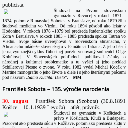
publicista.
Študoval na Prvom slovenskom
gymnáziu v Revúcej v rokoch 1871 –
1874, potom v Rimavskej Sobote a v Bratislave, od roku 1879 žil a
študoval medicínu vo Viedni. Od roku 1894 pôsobil ako lekár v
Hodoníne. V rokoch 1878 –1879 bol predseda študentského spolku
Zora v Bratislave, v rokoch 1883 – 1885 predseda spolku Tatran vo
Viedni. Svoje básne uverejňoval v Slovenskom almanachu, v
Almanachu mládeže slovenskej a v Pamätnici Tatrana. Z jeho básní
je najvýraznejší cyklus ľúbostnej poézie venovaný snúbenici Oľge
Kohútovej. V Slovenských pohľadoch publikoval články o
národnej a kultúrnej problematike a tu vyšiel aj jeho preklad
Schillerovej Piesne o zvone. V roku 1982 vydal Michal Kocák v
Martine monografiu o jeho živote a diele i s jeho literárnymi prácami
pod názvom „
Samo Kuchta: Dielo
“.
-
MM-
František Sobota – 135. výročie narodenia
30. august
František Sobota (Szobota) (30.8.1891
-
Košice – 10.1.1939 Levoča) – atlét, právnik.
Študoval na gymnáziu v Košiciach a
právo v Košiciach, Kluži a Budapešti.
Pracoval ako predseda súdu v Rožňave, potom ako predseda súdu v