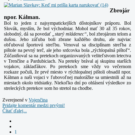
Zbrojár
npor. Kálman.
Bol to jeden z najsympatickejších dôstojníkov práporu. Bol
Slovák, myslím, že bol východniar. Mohol mať 30 až 35 rokov,
slobodný, dá sa povedať
„starý mládenec“
, bol zbrojárom telom a
dušou. Jeho záľuba boli zbrane každého druhu, ale najviac
obľuboval športovú streľbu. Venoval sa disciplínam streľba z
pištole na pevný terč, ale jeho srdcovka bola „rýchlopalná pištoľ“.
Zúčastňoval sa na pretekoch organizovaných veliteľstvom letectva
v Trenčíne a Pardubiciach. Na preteky brával aj skupinu starších
vojakov, záklaďákov. Po pretekoch sme vždy vo večernom
rozkaze počuli, že prvé miesto v rýchlopalnej pištoli obsadil npor.
Kálman a naši vojaci v ľubovoľnej malorážke sa umiestnili až na
miestach okolo tridsiatky. Niekoľko dní po ohlásení výsledkov zo
streleckých pretekov som ho stretol na chodbe.
Zverejnené v
Vojenčina
Pridajte komentár medzi prvými!
Čítať ďalej...
1