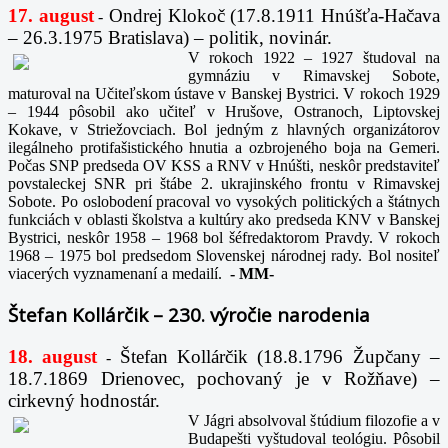
17. august
Ondrej Klokoč (17.8.1911 Hnúšťa-Hačava
-
– 26.3.1975 Bratislava) – politik, novinár.
V rokoch 1922 – 1927 študoval na
gymnáziu v Rimavskej Sobote,
maturoval na Učiteľskom ústave v Banskej Bystrici. V rokoch 1929
– 1944 pôsobil ako učiteľ v Hrušove, Ostranoch, Liptovskej
Kokave, v Striežovciach. Bol jedným z hlavných organizátorov
ilegálneho protifašistického hnutia a ozbrojeného boja na Gemeri.
Počas SNP predseda OV KSS a RNV v Hnúšti, neskôr predstaviteľ
povstaleckej SNR pri štábe 2. ukrajinského frontu v Rimavskej
Sobote. Po oslobodení pracoval vo vysokých politických a štátnych
funkciách v oblasti školstva a kultúry ako predseda KNV v Banskej
Bystrici, neskôr 1958 – 1968 bol šéfredaktorom Pravdy. V rokoch
1968 – 1975 bol predsedom Slovenskej národnej rady. Bol nositeľ
viacerých vyznamenaní a medailí.
-
MM-
Štefan Kollárčik – 230. výročie narodenia
18. august
Štefan Kollárčik (18.8.1796 Župčany –
-
18.7.1869 Drienovec, pochovaný je v Rožňave) –
cirkevný hodnostár.
V Jágri absolvoval štúdium filozofie a v
Budapešti vyštudoval teológiu. Pôsobil