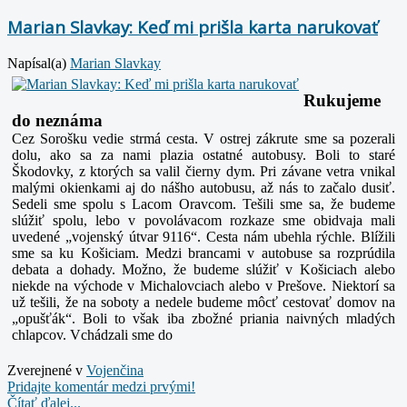
Marian Slavkay: Keď mi prišla karta narukovať
Napísal(a)
Marian Slavkay
Rukujeme
do neznáma
Cez Sorošku vedie strmá cesta. V ostrej zákrute sme sa pozerali
dolu, ako sa za nami plazia ostatné autobusy. Boli to staré
Škodovky, z ktorých sa valil čierny dym. Pri závane vetra vnikal
malými okienkami aj do nášho autobusu, až nás to začalo dusiť.
Sedeli sme spolu s Lacom Oravcom. Tešili sme sa, že budeme
slúžiť spolu, lebo v povolávacom rozkaze sme obidvaja mali
uvedené „vojenský útvar 9116“. Cesta nám ubehla rýchle. Blížili
sme sa ku Košiciam. Medzi brancami v autobuse sa rozprúdila
debata a dohady. Možno, že budeme slúžiť v Košiciach alebo
niekde na východe v Michalovciach alebo v Prešove. Niektorí sa
už tešili, že na soboty a nedele budeme môcť cestovať domov na
„opušťák“. Boli to však iba zbožné priania naivných mladých
chlapcov. Vchádzali sme do
Zverejnené v
Vojenčina
Pridajte komentár medzi prvými!
Čítať ďalej...