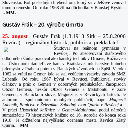
Slovensku. Bol posledným hrebenárom, ktorý sa v Jelšave venoval
tomuto remeslu. Od roku 1968 žil na dôchodku v Banskej Bystrici.
-
MM-
Gustáv Frák – 20. výročie úmrtia
25. august
Gustáv Frák
(1.3.1913 Sirk – 25.8.2006
-
Revúca) – regionálny historik, publicista, prekladateľ.
Študoval na reálnom gymnáziu v
Revúcej. Po absolvovaní diaľkového
odborného štúdia pracoval ako banský technik v Drnave, Rožňave a
na Ústrednom riaditeľstve baní v Bratislave, ministerstve hutného
priemyslu v Prahe a potom v Banských závodoch na Spiši. V roku
1962 sa vrátil na Gemer, kde sa stal vedúcim výstavby závodu SMZ
Lubeník. Od roku 1967 býval v Revúcej. Publikoval stovky
článkov a prác o Gemeri v odborných publikáciách, časopisoch
Obzor Gemera, neskôr Obzor Gemera a Malohontu, v Zore
Gemera, v Baníckom slove, Magnezite, v Revúckych listoch. Je
autorom a spoluautorom mnohých publikácií, napr
. Magnezit
Lubeník, Baníctvo v Železníku, Záhadný zvon Quirin v Revúcej
a i.
V práci
Historické knižnice v Gemeri-Malohonte
podal náročnú
sumarizáciu 70 historických knižníc od 16. storočia do konca roka
1918. Je držiteľom najvyššieho ocenenia mesta Revúca Zlatý
Quirin.
-
MM-