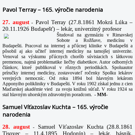
Pavol Terray – 165. výročie narodenia
27. august
Pavol Terray
(27.8.1861 Mokrá Lúka –
-
20.11.1926 Budapešť) – lekár, univerzitný profesor
Študoval na gymnáziu v Rimavskej
Sobote a Rožňave, medicínu v
Budapešti. Pracoval na internej a pľúcnej klinike v Budapešti a
pôsobil aj ako učiteľ internej medicíny na tamojšej univerzite.
Venoval sa výskumu pľúcnych chorôb súvisiacich s látkovou
premenou, najmä problematike liečby diabetikov. Autor odborných
článkov, ktoré publikoval v rôznych periodikách. Spoluautor
príručky internej medicíny, zostavovateľ ročenky Spolku lekárov
verejných nemocníc. Od roku 1894 bol hlavným lekárom
Apponyiho polikliniky v Budapešti. V roku 1902 získal jednu z cien
Maďarskej akadémie vied za svoju knižnú súťaž. V roku 1924 sa
stal hlavným uhorským zdravotným poradcom.
-
MM-
Samuel Víťazoslav Kuchta – 165. výročie
narodenia
28. august
Samuel Víťazoslav Kuchta (28.8.1861
-
Tisovec – 11.4.1895 Hodonín) – lekár, básnik,