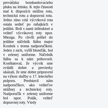
prevádzku bombardovacieho
pluku na letisku. K tejto činnosti
mal k dispozícii strážnu rotu,
technickú rotu a dopravnú rotu.
Jedno ráno celá výcviková rota
ostala sedieť po raňajkách v
jedálni. Boli s nami inštruktori a
veliteľ výcvikovej roty npor.
Miezga. Po chvíli prišiel do
jedálne náčelník štábu major
Koubek s troma nadporučíkmi.
Jeden z nich, vyšší blonďák, bol
v zelenej uniforme. Náčelník
štábu sa k nám prihovoril.
Konštatoval, že výcvik sme
zvládli dobre a previerky
ukázali, že sme dobre pripravení
na výkon služby u 17. leteckého
práporu. Predstavil nám
nadporučíkov, ako veliteľov
strážnej a technickej roty.
Nadporučík v zelenej uniforme
bol npor. Polák, veliteľ
dopravnej roty. Vtedy