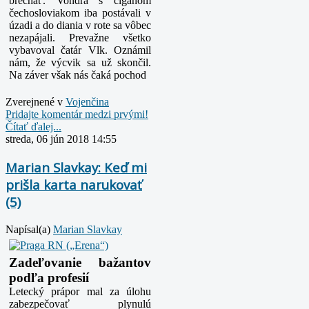
brechať. Vondra s cigánom
čechosloviakom iba postávali v
úzadi a do diania v rote sa vôbec
nezapájali. Prevažne všetko
vybavoval čatár Vlk. Oznámil
nám, že výcvik sa už skončil.
Na záver však nás čaká pochod
Zverejnené v
Vojenčina
Pridajte komentár medzi prvými!
Čítať ďalej...
streda, 06 jún 2018 14:55
Marian Slavkay: Keď mi
prišla karta narukovať
(5)
Napísal(a)
Marian Slavkay
Zadeľovanie bažantov
podľa profesií
Letecký prápor mal za úlohu
zabezpečovať plynulú