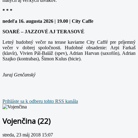
malých aj veľkých divákov.
* * *
nedeľa 16. augusta 2026 | 19.00 | City Caffe
SOARÉ – JAZZOVÉ AJ TERASOVÉ
Letný hudobný večer na terase kaviarne City Caffé pre príjemný
večer v dobrej spoločnosti. Hudobné obsadenie: Arpi Farkaš
(klavír), Vivien Pál-Baláž (spev), Adrian Harvan (saxofón), Adrian
Szajko (kontrabas), Šimon Kulus (bicie).
Juraj Genčanský
Prihláste sa k odberu tohto RSS kanála
Vojenčina (22)
streda, 23 máj 2018 15:07