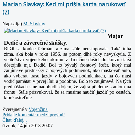
Marian Slavkay: Keď mi prišla karta narukovať
(7)
Napísal(a)
M. Slavkay
Major
Dedič a záverečné skúšky.
Blížil sa koniec februára a zima stále neustupovala. Taká tuhá
zima, aká bola v roku 1956, sa potom dlhé roky nevyskytla. Z
veliteľstva vojenského okruhu v Trenčíne došiel do kurzu starší
dôstojník mjr. Dedič. Bol to bývalý frontový šofér, ktorý mal
zaujímave prednášky z bojových podmienok, ako maskovať auto,
ako vyberať trasu jazdy v bojových podmienkach, na čo musí
vodič pamätať v prvej línii a podobne. Bolo to zaujímavé. Na tých
prednáškach sme nadobudli dojem, že zajtra pôjdeme s autom na
frontu. Stále prízvukoval, že sa musime naučiť jazdiť po cestách,
ktoré ostreľuje
Zverejnené v
Vojenčina
Pridajte komentár medzi prvými!
Čítať ďalej...
štvrtok, 14 jún 2018 20:07