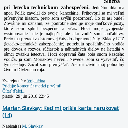
Služba
pri letecko-technickom zabezpečení.
Jedného dňa ma
npor. Polák zavolal do svojej kancelárie. Prihovoril sa mi veľmi
prívetivým hlasom, preto som zvýšil pozornosť. Čo to asi bude?
Žoviálne mi oznámil, že podrobne sleduje moje diaľkové jazdy,
ktoré som splnil bezpečne a včas. Hoci moje „vojenské
vystupovanie“ nie je najlepšie, ale ako vodič som spoľahlivý.
Preto ma preradí z cisternovej čaty do dopravnej čaty. Sklady LTZ
(letecko-technické zabezpečenie) potrebujú spoľahlivého vodiča
pre dovoz a rozvoz súčiastok a náhradných dielov na lietadlá v
rámci zväzku letectva. Hoci dopravná čata bola snom každého
vodiča, ja som Moriakovi neveril. Nevedel som si vysvetliť, čo
tým sleduje. Začal som premýšľať. Asi mi závidi môj pohodlný
život u Divízneho roja.
Zverejnené v
Vojenčina
Pridajte komentár medzi prvými!
Čítať ďalej...
piatok, 29 jún 2018 22:45
Marian Slavkay: Keď mi prišla karta narukovať
(14)
Napísal(a)
M. Slavkay