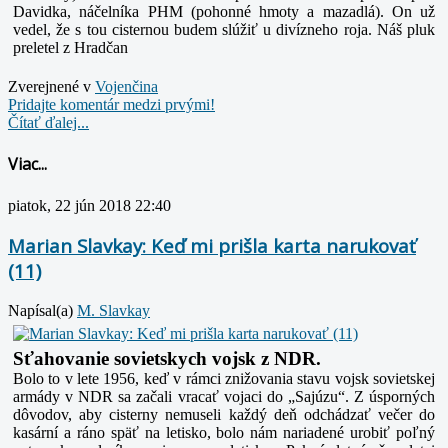
Davidka, náčelníka PHM (pohonné hmoty a mazadlá). On už
vedel, že s tou cisternou budem slúžiť u divízneho roja. Náš pluk
preletel z Hradčan
Zverejnené v
Vojenčina
Pridajte komentár medzi prvými!
Čítať ďalej...
Viac...
piatok, 22 jún 2018 22:40
Marian Slavkay: Keď mi prišla karta narukovať
(11)
Napísal(a)
M. Slavkay
Sťahovanie sovietskych vojsk z NDR.
Bolo to v lete 1956, keď v rámci znižovania stavu vojsk sovietskej
armády v NDR sa začali vracať vojaci do „Sajúzu“. Z úsporných
dôvodov, aby cisterny nemuseli každý deň odchádzať večer do
kasární a ráno späť na letisko, bolo nám nariadené urobiť poľný