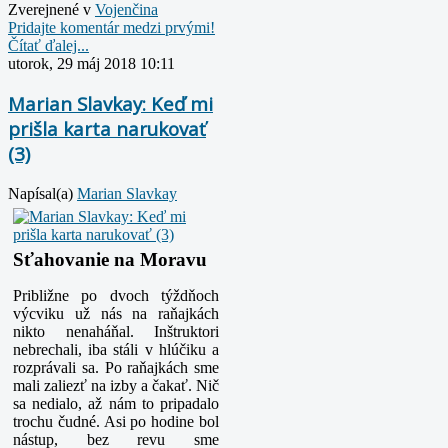
Zverejnené v
Vojenčina
Pridajte komentár medzi prvými!
Čítať ďalej...
utorok, 29 máj 2018 10:11
Marian Slavkay: Keď mi
prišla karta narukovať
(3)
Napísal(a)
Marian Slavkay
Sťahovanie na Moravu
Približne po dvoch týždňoch
výcviku už nás na raňajkách
nikto nenaháňal. Inštruktori
nebrechali, iba stáli v hlúčiku a
rozprávali sa. Po raňajkách sme
mali zaliezť na izby a čakať.
Nič
sa nedialo, až nám to pripadalo
trochu čudné. Asi po hodine bol
nástup, bez revu sme