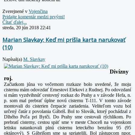
Zverejnené v
Vojenčina
Pridajte komentár medzi prvými!
Čítať ďalej...
streda, 20 jún 2018 22:41
Marian Slavkay: Keď mi prišla karta narukovať
(10)
Napísal(a)
M. Slavkay
Divízny
roj.
Začiatkom júna vo večernom rozkaze bolo uvedené, že moju
cisternu mám odovzdať Ernestovi Elekovi z Rudnej. Po odovzdaní
si mám vyzdvihnúť cestovný rozkaz do Prahy a v závode Hefa, n.
p. som mal prebrať úplne novú cisternu T-111. V tomto závode
montovali do cisterien čerpacie zariadenia. Veliteľom vozu bol
určený čatár z povolania Gábriš. Bol to Slovák, ktorý pochádzal z
Dlhého Poľa pri Bytči. Do Prahy sme cestovali rýchlikom. Po
prebratí cisterny, cestou späť sme v meste Choceň na vojenskom
letisku natankovali plnú cisternu leteckého benzínu 95 (95
oktánový). S Gábrišom sme sa spriatelili. Bol zástupcom npor.