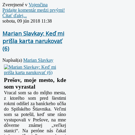
Zverejnené v
Vojenčina
Pridajte komentár medzi prvými!
Čítať ďalej...
sobota, 09 jún 2018 11:38
Marian Slavkay: Keď mi
prišla karta narukovať
(6)
Napísal(a)
Marian Slavkay
Prešov, moje mesto, kde
som vyrastal
Vracal som sa do môjho mesta,
z ktorého som pred šiestimi
rokmi odišiel za baníckeho učňa
do Spišského Štiavnika. Veľmi
som sa potešil, keď sme ráno
vystupovali v Prešove, na mne
dôverne známej „veľkej
stanici“. Na peróne nás čakal