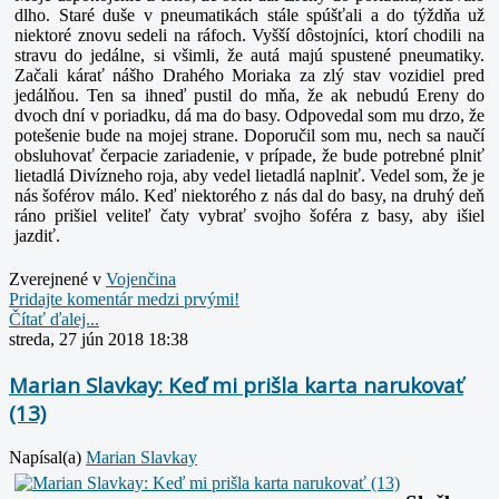
dlho. Staré duše v pneumatikách stále spúšťali a do týždňa už
niektoré znovu sedeli na ráfoch. Vyšší dôstojníci, ktorí chodili na
stravu do jedálne, si všimli, že autá majú spustené pneumatiky.
Začali kárať nášho Drahého Moriaka za zlý stav vozidiel pred
jedálňou. Ten sa ihneď pustil do mňa, že ak nebudú Ereny do
dvoch dní v poriadku, dá ma do basy. Odpovedal som mu drzo, že
potešenie bude na mojej strane. Doporučil som mu, nech sa naučí
obsluhovať čerpacie zariadenie, v prípade, že bude potrebné plniť
lietadlá Divízneho roja, aby vedel lietadlá naplniť. Vedel som, že je
nás šoférov málo. Keď niektorého z nás dal do basy, na druhý deň
ráno prišiel veliteľ čaty vybrať svojho šoféra z basy, aby išiel
jazdiť.
Zverejnené v
Vojenčina
Pridajte komentár medzi prvými!
Čítať ďalej...
streda, 27 jún 2018 18:38
Marian Slavkay: Keď mi prišla karta narukovať
(13)
Napísal(a)
Marian Slavkay