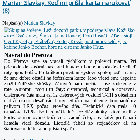
Marian Slavkay: Keď mi prišla karta narukovať
(8)
Napísal(a)
Marian Slavkay
Návrat do Přerova
Do Přerova sme sa vracali rýchlikom v polovici marca. Pri
príchode do kasární nás pred hlavnou budovou očakával veliteľ
roty npor. Polák. Po krátkom privítaní vyslovil spokojnosť s nami,
že sme
dobre obstáli na šoférskom kurze, lebo všetci sme úspešne
zložili šoférske skúšky. Zároveň nám prečítal naše zadelenie v
rote.
Autorotu tvorili tri čaty: cisternová, technická a dopravná.
Cisternová čata mala asi 12 cisternových vozidiel T-111 s obsahom
nádrží okolo desaťtisíc litrov. Slúžili na plnenie bombardérov
palivom LRX
počas letového dňa. Technická čata mala 10
ťahačov T-128. Boli to nákladné vozidlá-valníky, ktoré mali z
korby odmontované bočnice a zadné čelo, aby šofér pri ťahaní
lietadla videl dozadu. Lietadlá
ťahali zo stojančekov až na
štartovaciu dráhu a po pristátí späť na