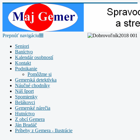
Prepnúť navigáciu
Seniori
Baníctvo
Kalendár osobností
Kontakt
Podnikanie
Pomôžme si
Gemerská detektívka
Náučné chodníky
Náš šport
Spomienky
Belákovci
Gemerské nárečia
Hutníctvo
Z obcí Gemera
Ján Bradáč
Príbehy z Gemera - Ilustrácie