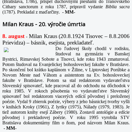
(Bratislava, 1786), prispel duchovnými piesňami do Tranovského
Cithary sanctorum z roku 1787, pripravil vydanie
Biblia sacra
(1787). Prekladal z maďarčiny.
-
MM-
Milan Kraus - 20. výročie úmrtia
8. august
Milan Kraus (20.8.1924 Tisovec – 8.8.2006
-
Prievidza) – básnik, esejista, prekladateľ.
Do ľudovej školy chodil v rodisku,
študoval na gymnáziu v Banskej
Bystrici, Rimavskej Sobote a Tisovci, kde roku 1943 zmaturoval.
Potom študoval na Evanjelickej bohosloveckej fakulte v Bratislave.
Po skončení bol krátko kaplánom v Žiline, v Liptovskej Porúbke a
Novom Meste nad Váhom a asistentom na Ev. bohosloveckej
fakulte v Bratislave. Potom sa stal redaktorom vydavateľstva
Slovenský spisovateľ, kde pracoval až do odchodu na dôchodok v
roku 1985. V rokoch pôsobenia vo vydavateľstve Slovenský
spisovateľ bol redaktorom viacerých edícií pôvodnej i preloženej
poézie. Vydal 9 zbierok poézie, výbery z jeho básnickej tvorby vyšli
v knihách Kroky (1961), Z lyriky (1975), Nálady (1979, 1983). Je
tiež autorom knihy esejí Zábery (1980). Zostavil antológie a edície
pôvodnej i prekladovej poézie. V roku 1995 vyrobila STV
Bratislava dokumentárny film o ňom, pod názvom Milan Kraus.
-
MM-