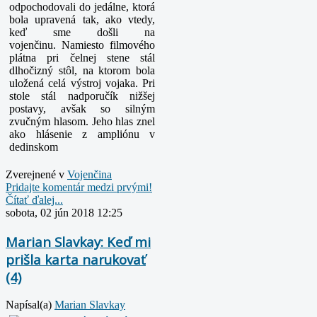
odpochodovali do jedálne, ktorá
bola upravená tak, ako vtedy,
keď sme došli na
vojenčinu.
Namiesto filmového
plátna pri čelnej stene stál
dlhočizný stôl, na ktorom bola
uložená celá výstroj vojaka. Pri
stole stál nadporučík nižšej
postavy, avšak so silným
zvučným hlasom. Jeho
hlas znel
ako hlásenie z ampliónu v
dedinskom
Zverejnené v
Vojenčina
Pridajte komentár medzi prvými!
Čítať ďalej...
sobota, 02 jún 2018 12:25
Marian Slavkay: Keď mi
prišla karta narukovať
(4)
Napísal(a)
Marian Slavkay