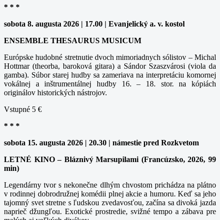
* * *
sobota 8. augusta 2026 | 17.00 | Evanjelický a. v. kostol
ENSEMBLE THESAURUS MUSICUM
Európske hudobné stretnutie dvoch mimoriadnych sólistov – Michal
Hottmar (theorba, baroková gitara) a Sándor Szaszvárosi (viola da
gamba). Súbor starej hudby sa zameriava na interpretáciu komornej
vokálnej a inštrumentálnej hudby 16. – 18. stor. na kópiách
originálov historických nástrojov.
Vstupné 5 €
* * *
sobota 15. augusta 2026 | 20.30 | námestie pred Rozkvetom
LETNÉ KINO – Bláznivý Marsupilami (Francúzsko, 2026, 99
min)
Legendárny tvor s nekonečne dlhým chvostom prichádza na plátno
v rodinnej dobrodružnej komédii plnej akcie a humoru. Keď sa jeho
tajomný svet stretne s ľudskou zvedavosťou, začína sa divoká jazda
naprieč džungľou. Exotické prostredie, svižné tempo a zábava pre