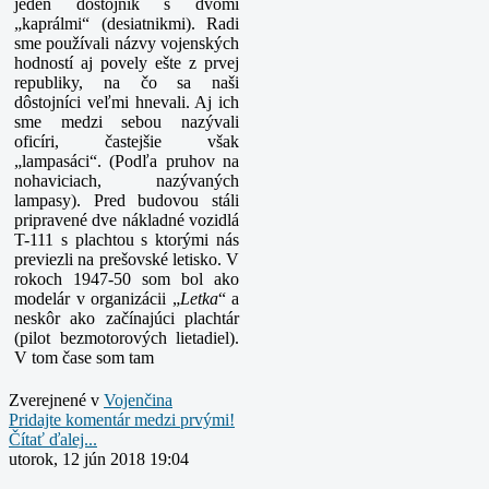
jeden dôstojník s dvomi
„kaprálmi“ (desiatnikmi). Radi
sme používali názvy vojenských
hodností aj povely ešte z prvej
republiky, na čo sa naši
dôstojníci veľmi hnevali. Aj ich
sme medzi sebou nazývali
oficíri, častejšie však
„lampasáci“. (Podľa pruhov na
nohaviciach, nazývaných
lampasy). Pred budovou stáli
pripravené dve nákladné vozidlá
T-111 s plachtou s ktorými nás
previezli na prešovské letisko. V
rokoch 1947-50 som bol ako
modelár v organizácii „
Letka
“ a
neskôr ako začínajúci plachtár
(pilot bezmotorových lietadiel).
V tom čase som tam
Zverejnené v
Vojenčina
Pridajte komentár medzi prvými!
Čítať ďalej...
utorok, 12 jún 2018 19:04