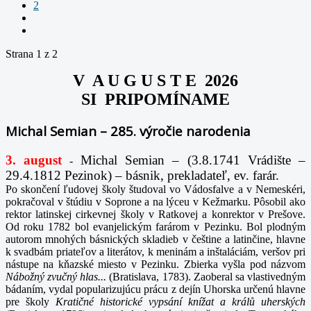
2
Strana 1 z 2
V A U G U S T E 2026
SI PRIPOMÍNAME
Michal Semian – 285. výročie narodenia
3. august
Michal Semian – (3.8.1741 Vrádište –
-
29.4.1812 Pezinok) – básnik, prekladateľ, ev. farár.
Po skončení ľudovej školy študoval vo Vádosfalve a v Nemeskéri,
pokračoval v štúdiu v Soprone a na lýceu v Kežmarku. Pôsobil ako
rektor latinskej cirkevnej školy v Ratkovej a konrektor v Prešove.
Od roku 1782 bol evanjelickým farárom v Pezinku. Bol plodným
autorom mnohých básnických skladieb v češtine a latinčine, hlavne
k svadbám priateľov a literátov, k meninám a inštaláciám, veršov pri
nástupe na kňazské miesto v Pezinku. Zbierka vyšla pod názvom
Nábožný zvučný hlas...
(Bratislava, 1783). Zaoberal sa vlastivedným
bádaním, vydal popularizujúcu prácu z dejín Uhorska určenú hlavne
pre školy
Kratičné historické vypsání knížat a králů uherských