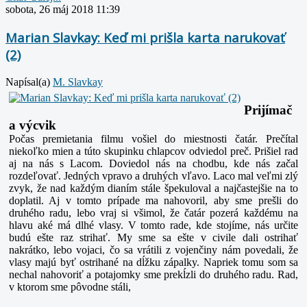
sobota, 26 máj 2018 11:39
Marian Slavkay: Keď mi prišla karta narukovať
(2)
Napísal(a)
M. Slavkay
Prijímač
a výcvik
Počas premietania filmu vošiel do miestnosti čatár. Prečítal
niekoľko mien a túto skupinku chlapcov odviedol preč. Prišiel rad
aj na nás s Lacom. Doviedol nás na chodbu, kde nás začal
rozdeľovať. Jedných vpravo a druhých vľavo. Laco mal veľmi zlý
zvyk, že nad každým dianím stále špekuloval a najčastejšie na to
doplatil. Aj v tomto prípade ma nahovoril, aby sme prešli do
druhého radu, lebo vraj si všimol, že čatár pozerá každému na
hlavu aké má dlhé vlasy. V tomto rade, kde stojíme, nás určite
budú ešte raz strihať. My sme sa ešte v civile dali ostrihať
nakrátko, lebo vojaci, čo sa vrátili z vojenčiny nám povedali, že
vlasy majú byť ostrihané na dĺžku zápalky. Napriek tomu som sa
nechal nahovoriť a potajomky sme prekĺzli do druhého radu. Rad,
v ktorom sme pôvodne stáli,