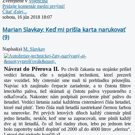
Zverejnené v
Vojenčina
Pridajte komentár medzi prvými!
Čítať ďalej...
sobota, 16 jún 2018 18:07
Marian Slavkay: Keď mi prišla karta narukovať
(9)
Napísal(a)
M. Slavkay
Návrat do Přerova II.
Po chvíli čakania na stojánke prišiel
vedúci lietania, ešte s nejakými technikmi, ktorí prezreli
stav
vozidiel. My cisternári sme mali tú prehliadku prísnejšiu.
Najviac ich zaujímalo čerpacie zariadenie,
a to čistota filtrov
leteckého paliva, tiež skúmali aj čistotu paliva vypusteného z
odkaľovača.
Nakoniec nám podpísali povolenie plniť palivo do
lietadiel. Vedúci lietania zadal každému
cisternárovi čísla lietadiel,
ktoré mal plniť. Tieto čísla mali lietadlá nastriekané čiernou farbou
na
smerovke. Pri prvých letových dňoch každý cisternár plnil
jedno lietadlo, neskôr, keď sme sa
zapracovali, sme plnili každý
dve aj tri lietadlá, čo už bol riadny zhon, lebo po jednom lete
bolo
zapotreby nádrž doplniť od 2000 až do 4000 litrov „elerixu“.
Letové dni niekedy končili až