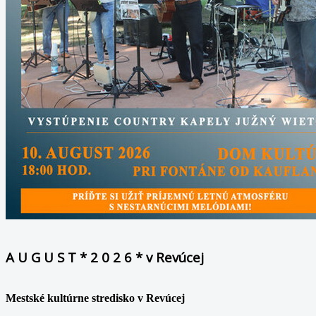
A U G U S T * 2 0 2 6 * v Revúcej
Mestské kultúrne stredisko v Revúcej