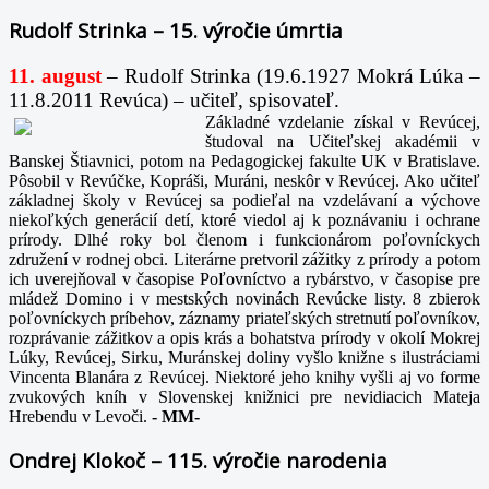
Rudolf Strinka – 15. výročie úmrtia
11. august
– Rudolf Strinka (19.6.1927 Mokrá Lúka –
11.8.2011 Revúca) – učiteľ, spisovateľ.
Základné vzdelanie získal v Revúcej,
študoval na Učiteľskej akadémii v
Banskej Štiavnici, potom na Pedagogickej fakulte UK v Bratislave.
Pôsobil v Revúčke, Kopráši, Muráni, neskôr v Revúcej. Ako učiteľ
základnej školy v Revúcej sa podieľal na vzdelávaní a výchove
niekoľkých generácií detí, ktoré viedol aj k poznávaniu i ochrane
prírody. Dlhé roky bol členom i funkcionárom poľovníckych
združení v rodnej obci. Literárne pretvoril zážitky z prírody a potom
ich uverejňoval v časopise Poľovníctvo a rybárstvo, v časopise pre
mládež Domino i v mestských novinách Revúcke listy. 8 zbierok
poľovníckych príbehov, záznamy priateľských stretnutí poľovníkov,
rozprávanie zážitkov a opis krás a bohatstva prírody v okolí Mokrej
Lúky, Revúcej, Sirku, Muránskej doliny vyšlo knižne s ilustráciami
Vincenta Blanára z Revúcej. Niektoré jeho knihy vyšli aj vo forme
zvukových kníh v Slovenskej knižnici pre nevidiacich Mateja
Hrebendu v Levoči.
-
MM-
Ondrej Klokoč – 115. výročie narodenia