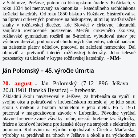
v Sabinove, Prešove, potom na biskupskom úrade v Košiciach, v
roku 1834 bol menovaný za kanonika – katedrálneho archidiakona
košickej katedrály. Od roku 1850 biskup v Rožňave. Sústreďoval sa
na úpravu cirkevných pomerov na biskupstve, utlmil aj maďarizačné
snahy v rožňavskej diecéze, kde Slováci v cirkevnej hierarchii
zaujímali rovnocenné postavenie. Mecén cirkevného školstva,
rožňavské gymnázium rozšíril na 8-triedne, vybudoval ústav pre
výchovu dievčat, podporoval chudobných študentov, založil nadáciu
na zaistenie platov učiteľov, pracoval na založení nemocnice. Dal
obnoviť a pretvoriť interiér rožňavskej katedrály. Jeho telesné
pozostatky sú uložené v krypte rožňavskej katedrály.
-
MM-
Ján Polomský – 45. výročie úmrtia
20. august
Ján Polomský (7.12.1896 Jelšava –
-
20.8.1981 Banská Bystrica) – hrebenár.
Základnú školu navštevoval v Jelšave, za hrebenára sa vyučil u
svojho otca a pokračoval v hrebenárskom remesle aj po jeho smrti
spolu s matkou a bratom Samuelom v jeho dielni. Po r. 1951
pracoval v magnezitovom závode v Lubeníku. Pôvodne vyrábal
hlavne hrebene zvané všiváky ručne, neskôr hrebene tzv. štyločky,
frizíre a konťové hrebene pre ženské účesy na strojoch s elektrickým
pohonom. Rohovinu na výrobu objednával z Čiech a Maďarska,
výrobky sa predávali na trhoch v Jelšave a okolí a na východnom