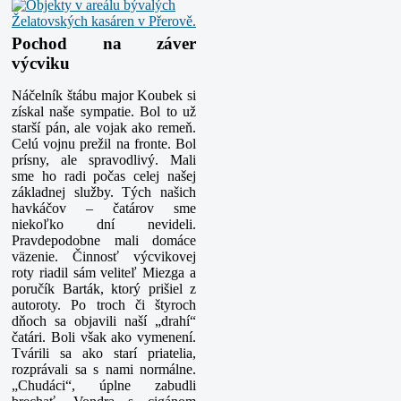
Pochod na záver
výcviku
Náčelník štábu major Koubek si
získal naše sympatie. Bol to už
starší pán, ale vojak ako remeň.
Celú vojnu prežil na fronte. Bol
prísny, ale spravodlivý. Mali
sme ho radi počas celej našej
základnej služby. Tých našich
havkáčov – čatárov sme
niekoľko dní nevideli.
Pravdepodobne mali domáce
väzenie. Činnosť výcvikovej
roty riadil sám veliteľ Miezga a
poručík Barták, ktorý prišiel z
autoroty. Po troch či štyroch
dňoch sa objavili naší „drahí“
čatári. Boli však ako vymenení.
Tvárili sa ako starí priatelia,
rozprávali sa s nami normálne.
„Chudáci“, úplne zabudli