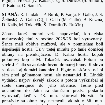
Figúr, J. Horvát (D. Kakalejčík), S. Ďuríček (Š. Šimon),
T. Katona, O. Sanisló.
SLANÁ:
R. Lindák – P. Burik, P. Varga, F. Gallo, J. S.
Želinský, A. Gallo (C), J. Gallo (M. Gallo), B. Kuzma,
D. Kalis, M. Tokarčík, Š. Domik (B. Ruščin).
Zápas, ktorý mohol veľa napovedať, kto získa
majstrovský titul v sezóne 2025/26 bol vyrovnaný.
Šance mali obidve mužstvá, ale v premieňaní boli
úspešnejší hostia. Už v tretej minúte po faule domácej
obrany na prenikajúceho D. Kalisa hostia kopali
pokutový kop a M. Tokarčík nezaváhal. Potom po
strele J. Galla sa zatriaslo brvno domácej brány. K slovu
sa dostal aj domáci kanonier J. Figúr, najskôr sa ocitol
sám pred gólmanom hostí, ale nestarnúci R. Lindák
vytiahol najprv skvelý zákrok a potom vyškriabal aj
strelu smerujúcu do jeho šibenice. Tesne pred
odchodom do šatní sa domácim predsa podarilo
vyrovnať, keď v 43. min. skóroval Horvát. Po
prestávke sa obraz hry nezmenil, akurát v 56. min.