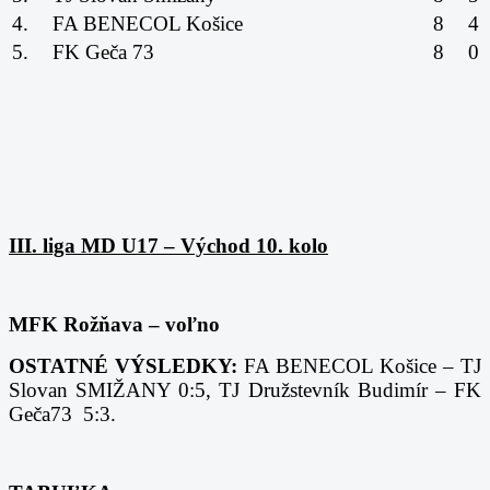
4.
FA BENECOL Košice
8
4
5.
FK Geča 73
8
0
III. liga MD U17 – Východ 10. kolo
MFK Rožňava – voľno
OSTATNÉ VÝSLEDKY:
FA BENECOL Košice – TJ
Slovan SMIŽANY 0:5,
TJ Družstevník Budimír – FK
Geča73 5:3.