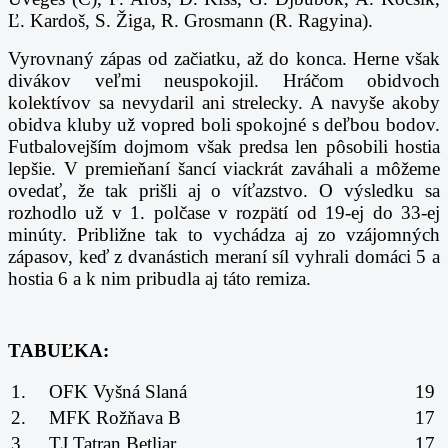
Ľ. Kardoš, S. Žiga, R. Grosmann (R. Ragyina).
Vyrovnaný zápas od začiatku, až do konca. Herne však
divákov veľmi neuspokojil. Hráčom obidvoch
kolektívov sa nevydaril ani strelecky. A navyše akoby
obidva kluby už vopred boli spokojné s deľbou bodov.
Futbalovejším dojmom však predsa len pôsobili hostia
lepšie. V premieňaní šancí viackrát zaváhali a môžeme
ovedať, že tak prišli aj o víťazstvo. O výsledku sa
rozhodlo už v 1. polčase v rozpätí od 19-ej do 33-ej
minúty. Približne tak to vychádza aj zo vzájomných
zápasov, keď z dvanástich meraní síl vyhrali domáci 5 a
hostia 6 a k nim pribudla aj táto remiza.
TABUĽKA:
1.
OFK Vyšná Slaná
19
2.
MFK Rožňava B
17
3.
TJ Tatran Betliar
17