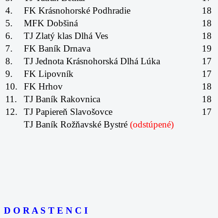
4.
FK Krásnohorské Podhradie
18
5.
MFK Dobšiná
18
6.
TJ Zlatý klas Dlhá Ves
18
7.
FK Baník Drnava
19
8.
TJ Jednota Krásnohorská Dlhá Lúka
17
9.
FK Lipovník
17
10.
FK Hrhov
18
11.
TJ Baník Rakovnica
18
12.
TJ Papiereň Slavošovce
17
TJ Baník Rožňavské Bystré
(odstúpené)
D O R A S T E N C I