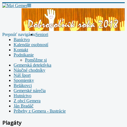
Prepnúť navigáciu
Seniori
Baníctvo
Kalendár osobností
Kontakt
Podnikanie
Pomôžme si
Gemerská detektívka
Náučné chodníky
Náš šport
Spomienky
Belákovci
Gemerské nárečia
Hutníctvo
Z obcí Gemera
Ján Bradáč
Príbehy z Gemera - Ilustrácie
Plagáty