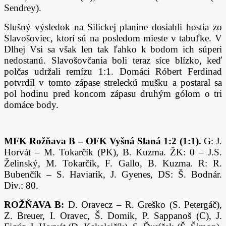
Sendrey).
Slušný výsledok na Silickej planine dosiahli hostia zo
Slavošoviec, ktorí sú na posledom mieste v tabuľke. V
Dlhej Vsi sa však len tak ľahko k bodom ich súperi
nedostanú. Slavošovčania boli teraz síce blízko, keď
polčas udržali remízu 1:1. Domáci Róbert Ferdinad
potvrdil v tomto zápase streleckú mušku a postaral sa
pol hodinu pred koncom zápasu druhým gólom o tri
domáce body.
MFK Rožňava B – OFK Vyšná Slaná 1:2 (1:1).
G: J.
Horvát – M. Tokarčík (PK), B. Kuzma. ŽK: 0 – J.S.
Želinský, M. Tokarčík, F. Gallo, B. Kuzma. R: R.
Bubenčík – S. Haviarik, J. Gyenes, DS: Š. Bodnár.
Div.: 80.
ROŽŇAVA B:
D. Oravecz – R. Greško (S. Petergáč),
Z. Breuer, I. Oravec, Š. Domik, P. Sappanoš (C), J.