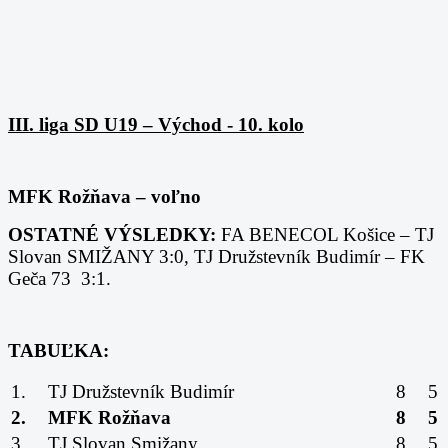
III. liga SD U19 – Východ - 10. kolo
MFK Rožňava – voľno
OSTATNÉ VÝSLEDKY:
FA BENECOL Košice – TJ
Slovan SMIŽANY 3:0,
TJ Družstevník Budimír – FK
Geča 73 3:1.
TABUĽKA:
1.
TJ Družstevník Budimír
8
5
2.
MFK Rožňava
8
5
3.
TJ Slovan Smižany
8
5