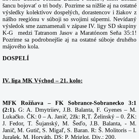
šancu bojovať o tri body. Pozrime sa nižšie aj na ostatné
výsledky kolektívov dospelých, dorastencov i žiakov z
nášho reegiónu v súboji so svojimi súpermi. Nevídaný
výsledok sme zaznamenali v zápase IV. ligy SD skupiny
K-G medzi Tatranom Jasov a Maratónom Seňa 35:1!
Pozrime sa podrobnejšie aj na ostatné súboje druhého
májového kola.
DOSPELÍ
IV. liga MK Východ – 21. kolo:
MFK Rožňava – FK Sobrance-Sobranecko 3:1
(2:1).
G: A. Dmytriiev, J.B. Balanta, F. Gyenes – M.
Lukačko. ČK: 0 – A. Janič, 2žk: R,T. Želinský – 0. ŽK:
J. Fedor, T. Šujanský, M. Šeďo, J.B. Balanta, - M.
Janič, M. Gutič, S. Migaľ, S. Baran. R: Š. Molitoris – I.
Jurašek, M. Horváth, DS: P. Mriglot. Div.: 200.