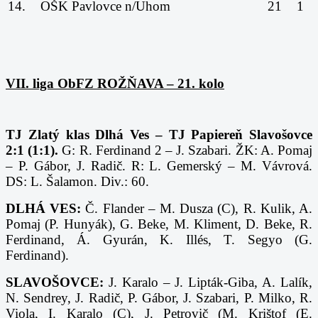
14.
OŠK Pavlovce n/Uhom
21
1
VII. liga ObFZ ROŽŇAVA – 21. kolo
TJ Zlatý klas Dlhá Ves – TJ Papiereň Slavošovce
2:1 (1:1).
G: R. Ferdinand 2 – J. Szabari. ŽK: A. Pomaj
– P. Gábor, J. Radič. R: L. Gemerský – M. Vávrová.
DS: L. Šalamon. Div.: 60.
DLHÁ VES:
Č. Flander – M. Dusza (C), R. Kulik, A.
Pomaj (P. Hunyák), G. Beke, M. Kliment, D. Beke, R.
Ferdinand, Á. Gyurán, K. Illés, T. Segyo (G.
Ferdinand).
SLAVOŠOVCE:
J. Karalo – J. Lipták-Giba, A. Lalík,
N. Sendrey, J. Radič, P. Gábor, J. Szabari, P. Milko, R.
Viola, I. Karalo (C), J. Petrovič (M. Krištof (E.