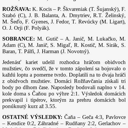
ROŽŇAVA:
K. Kocis – P. Škvareniak (T. Šujanský), F.
Szabó (C), J. B. Balanta, A. Dmytriev, R.T. Želinský,
M. Šeďo, F. Gyenes, J. Fedor, T. Revúcky (M. Ligart),
O. J. Orji (F. Polyák).
SOBRANCE:
M. Gutič – A. Janič, M. Lukačko, M.
Adam (C), M. Janič, S. Migaľ, R. Kostič, M. Sirák, S.
Baran, T. Pálfi, J. Harman (J. Novotný).
Jedenásť kariet udelil rozhodca hráčom obidvoch
mužstiev, čo svedčí, že v tomto zápolení sa bojovalo o
každú loptu a pomerne tvrdo. Doplatili na to dvaja hráči
z obidvoch mužstiev. Domáci Rožňavčania získali tri
body po dlhom čase. Naposledy bodovali naplno v 14.
kole doma s Čaňou po výhre 2:1.
Výsledok domácich
prekvapil i tipérov, ktorým za prehru domácich bol
ponúknutý kurz až 3.55.
OSTATNÉ VÝSLEDKY:
Čaňa – Geča 4:3, Pavlovce
– Kendice 0:2, Záhradné – Rudňany 2:2, Gerlachov –