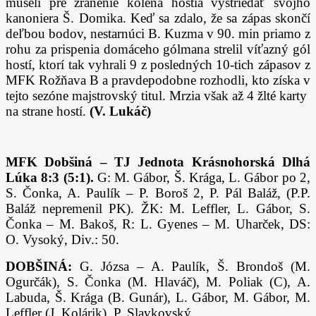
museli pre zranenie kolena hostia vystriedať svojho
kanoniera Š. Domika. Keď sa zdalo, že sa zápas skončí
deľbou bodov, nestarnúci B. Kuzma v 90. min priamo z
rohu za prispenia domáceho gólmana strelil víťazný gól
hostí, ktorí tak vyhrali 9 z posledných 10-tich zápasov z
MFK Rožňava B a pravdepodobne rozhodli, kto získa v
tejto sezóne majstrovský titul. Mrzia však až 4 žlté karty
na strane hostí.
(V. Lukáč)
MFK Dobšiná – TJ Jednota Krásnohorská Dlhá
Lúka 8:3 (5:1).
G: M. Gábor, Š. Krága, L. Gábor po 2,
S. Čonka, A. Paulík – P. Boroš 2, P. Pál Baláž, (P.P.
Baláž nepremenil PK). ŽK: M. Leffler, L. Gábor, S.
Čonka – M. Bakoš, R: L. Gyenes – M. Uharček, DS:
O. Vysoký, Div.: 50.
DOBŠINÁ:
G. Józsa – A. Paulík, Š. Brondoš (M.
Ogurčák), S. Čonka (M. Hlaváč), M. Poliak (C), A.
Labuda, Š. Krága (B. Gunár), L. Gábor, M. Gábor, M.
Leffler (J. Kolárik), P. Slavkovský.