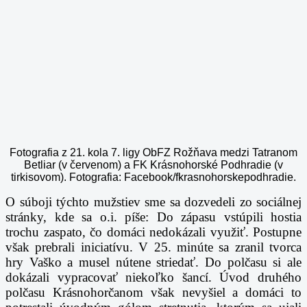
Fotografia z 21. kola 7. ligy ObFZ Rožňava medzi Tatranom
Betliar (v červenom) a FK Krásnohorské Podhradie (v
tirkisovom). Fotografia: Facebook/fkrasnohorskepodhradie.
O súboji týchto mužstiev sme sa dozvedeli zo sociálnej
stránky, kde sa o.i. píše:
Do zápasu vstúpili hostia
trochu zaspato, čo domáci nedokázali využiť. Postupne
však prebrali iniciatívu. V 25. minúte sa zranil tvorca
hry Vaško a musel nútene striedať. Do polčasu si ale
dokázali vypracovať niekoľko šancí.
Úvod druhého
polčasu Krásnohorčanom však nevyšiel a domáci to