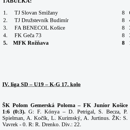
TABUĽKA:
1.
TJ Slovan Smižany
8
2.
TJ Družstevník Budimír
8
3.
FA BENECOL Košice
8
4.
FK Geča 73
8
5.
MFK Rožňava
8
IV. liga SD – U19 – K-G 17. kolo
ŠK Polom Gemerská Poloma – FK Junior Košice
1:6 (0:3).
G: F. Kónya – D. Petrigal, S. Becza, P.
Spielman, A. Kočík, L. Kurimský, A. Jurtinus. ŽK: S.
Vavrek - 0. R: R. Drenko. Div.: 22.