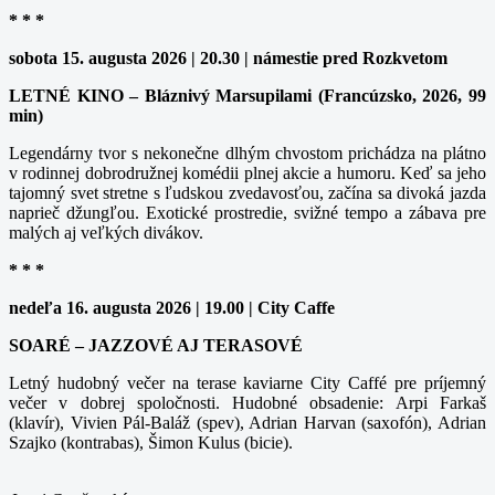
* * *
sobota 15. augusta 2026 | 20.30 | námestie pred Rozkvetom
LETNÉ KINO – Bláznivý Marsupilami (Francúzsko, 2026, 99
min)
Legendárny tvor s nekonečne dlhým chvostom prichádza na plátno
v rodinnej dobrodružnej komédii plnej akcie a humoru. Keď sa jeho
tajomný svet stretne s ľudskou zvedavosťou, začína sa divoká jazda
naprieč džungľou. Exotické prostredie, svižné tempo a zábava pre
malých aj veľkých divákov.
* * *
nedeľa 16. augusta 2026 | 19.00 | City Caffe
SOARÉ – JAZZOVÉ AJ TERASOVÉ
Letný hudobný večer na terase kaviarne City Caffé pre príjemný
večer v dobrej spoločnosti. Hudobné obsadenie: Arpi Farkaš
(klavír), Vivien Pál-Baláž (spev), Adrian Harvan (saxofón), Adrian
Szajko (kontrabas), Šimon Kulus (bicie).