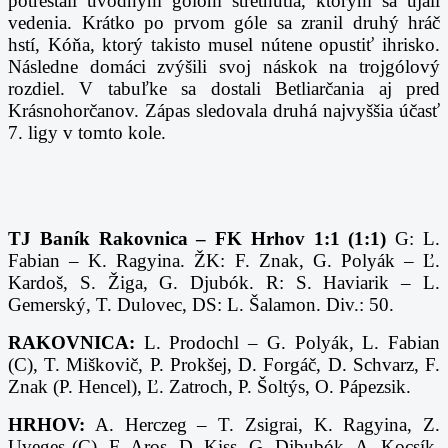
potrestali úvodným gólom stretnutia, ktorým sa ujali
vedenia. Krátko po prvom góle sa zranil druhý hráč
hstí, Kóňa, ktorý takisto musel nútene opustiť ihrisko.
Následne domáci zvýšili svoj náskok na trojgólový
rozdiel. V tabuľke sa dostali Betliarčania aj pred
Krásnohorčanov.
Zápas sledovala druhá najvyššia účasť
7. ligy v tomto kole.
TJ Baník Rakovnica – FK Hrhov 1:1 (1:1)
G: L.
Fabian – K. Ragyina. ŽK: F. Znak, G. Polyák – Ľ.
Kardoš, S. Žiga, G. Djubók. R: S. Haviarik – L.
Gemerský, T. Dulovec, DS: L. Šalamon. Div.: 50.
RAKOVNICA:
L. Prodochl – G. Polyák, L. Fabian
(C), T. Miškovič, P. Prokšej, D. Forgáč, D. Schvarz, F.
Znak (P. Hencel), Ľ. Zatroch, P. Šoltýs, O. Pápezsik.
HRHOV:
A. Herczeg – T. Zsigrai, K. Ragyina, Z.
Uveges (C), F. Aros, D. Kiss, G. Djbubók, A. Kocsík,