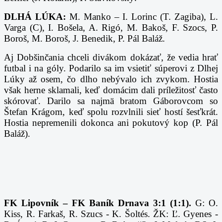
DLHÁ LÚKA:
M. Manko – I. Lorinc (T. Zagiba), L.
Varga (C), I. Bošela, A. Rigó, M. Bakoš, F. Szocs, P.
Boroš, M. Boroš, J. Benedik, P. Pál Baláž.
Aj Dobšinčania chceli divákom dokázať, že vedia hrať
futbal i na góly. Podarilo sa im vsietiť súperovi z Dlhej
Lúky až osem, čo dlho nebývalo ich zvykom. Hostia
však herne sklamali, keď domácim dali príležitosť často
skórovať. Darilo sa najmä bratom Gáborovcom so
Štefan Krágom, keď spolu rozvlnili sieť hostí šesťkrát.
Hostia nepremenili dokonca ani pokutový kop (P. Pál
Baláž).
FK Lipovník – FK Baník Drnava 3:1 (1:1).
G: O.
Kiss, R. Farkaš, R. Szucs - K. Šoltés. ŽK: Ľ. Gyenes -