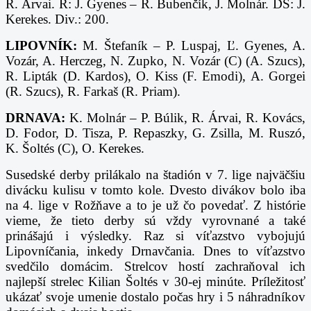
R. Árvai.
R: J. Gyenes – R. Bubenčík, J. Molnár. DS: J.
Kerekes. Div.: 200.
LIPOVNÍK:
M. Štefaník – P. Luspaj, Ľ. Gyenes, A.
Vozár, A. Herczeg, N. Zupko, N. Vozár (C) (A. Szucs),
R. Lipták (D. Kardos), O. Kiss (F. Emodi), A. Gorgei
(R. Szucs), R. Farkaš (R. Priam).
DRNAVA:
K. Molnár – P. Búlik, R. Árvai, R. Kovács,
D. Fodor, D. Tisza, P. Repaszky, G. Zsilla, M. Ruszó,
K. Šoltés (C), O. Kerekes.
Susedské derby prilákalo na štadión v 7. lige najväčšiu
divácku kulisu v tomto kole. Dvesto divákov bolo iba
na 4. lige v Rožňave a to je už čo povedať. Z histórie
vieme, že tieto derby sú vždy vyrovnané a také
prinášajú i výsledky. Raz si víťazstvo vybojujú
Lipovníčania, inkedy Drnavčania. Dnes to víťazstvo
svedčilo domácim. Strelcov hostí zachraňoval ich
najlepší strelec Kilian Šoltés v 30-ej minúte. Príležitosť
ukázať svoje umenie dostalo počas hry i 5 náhradníkov