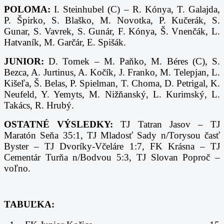
POLOMA:
I. Steinhubel (C) – R. Kónya, T. Galajda,
P. Špirko, S. Blaško, M. Novotka, P. Kučerák, S.
Gunar, S. Vavrek, S. Gunár, F. Kónya, Š. Vnenčák, L.
Hatvaník, M. Garčár, E. Spišák.
JUNIOR:
D. Tomek – M. Paňko, M. Béres (C), S.
Bezca, A. Jurtinus, A. Kočík, J. Franko, M. Telepjan, L.
Kišeľa, Š. Belas, P. Spielman, T. Choma, D. Petrigal, K.
Neufeld, Y. Yemyts, M. Nižňanský, L. Kurimský, L.
Takács, R. Hrubý.
OSTATNÉ VÝSLEDKY:
TJ Tatran Jasov – TJ
Maratón Seňa 35:1, TJ Mladosť Sady n/Torysou časť
Byster – TJ Dvoríky-Včeláre 1:7, FK Krásna – TJ
Cementár Turňa n/Bodvou 5:3, TJ Slovan Poproč –
voľno.
TABUĽKA: