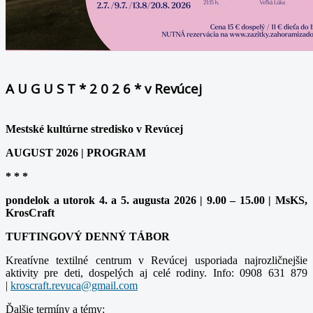
A U G U S T * 2 0 2 6 * v Revúcej
Mestské kultúrne stredisko v Revúcej
AUGUST 2026 | PROGRAM
* * *
pondelok a utorok 4. a 5. augusta 2026 | 9.00 – 15.00 | MsKS,
KrosCraft
TUFTINGOVÝ DENNÝ TÁBOR
Kreatívne textilné centrum v Revúcej usporiada najrozličnejšie
aktivity pre deti, dospelých aj celé rodiny. Info: 0908 631 879
|
Ďalšie termíny a témy: