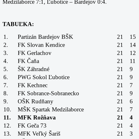
Medzilaborce 7:1, Ľubotice – Bardejov 0:4.
TABUĽKA:
1.
Partizán Bardejov BŠK
21
15
2.
FK Slovan Kendice
21
14
3.
FK Gerlachov
21
12
4.
FK Čaňa
21
11
5.
ŠK Záhradné
21
9
6.
PWG Sokol Ľubotice
21
9
7.
FK Kechnec
21
7
8.
FK Sobrance-Sobranecko
21
9
9.
OŠK Rudňany
21
6
10.
MŠK Spartak Medzilaborce
21
7
11.
MFK Rožňava
21
4
12.
FK Geča 73
21
4
13.
MFK Veľký Šariš
21
3