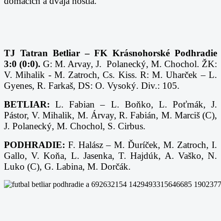
domácich a dvaja hostia.
TJ Tatran Betliar – FK Krásnohorské Podhradie
3:0 (0:0).
G: M. Arvay, J. Polanecký, M. Chochol. ŽK:
V. Mihalik - M. Zatroch, Cs. Kiss.
R: M. Uharček – L.
Gyenes, R. Farkaš, DS: O. Vysoký. Div.: 105.
BETLIAR:
L. Fabian – L. Boňko, L. Poťmák, J.
Pástor, V. Mihalik, M. Árvay, R. Fabián, M. Marciš (C),
J. Polanecký, M. Chochol, S. Cirbus.
PODHRADIE:
F. Halász – M. Ďuríček, M. Zatroch, I.
Gallo, V. Koňa, L. Jasenka, T. Hajdúk, A. Vaško, N.
Luko (C), G. Labina, M. Dorčák.