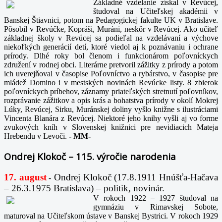
Základné vzdelanie získal v Revúcej,
študoval na Učiteľskej akadémii v
Banskej Štiavnici, potom na Pedagogickej fakulte UK v Bratislave.
Pôsobil v Revúčke, Kopráši, Muráni, neskôr v Revúcej. Ako učiteľ
základnej školy v Revúcej sa podieľal na vzdelávaní a výchove
niekoľkých generácií detí, ktoré viedol aj k poznávaniu i ochrane
prírody. Dlhé roky bol členom i funkcionárom poľovníckych
združení v rodnej obci. Literárne pretvoril zážitky z prírody a potom
ich uverejňoval v časopise Poľovníctvo a rybárstvo, v časopise pre
mládež Domino i v mestských novinách Revúcke listy. 8 zbierok
poľovníckych príbehov, záznamy priateľských stretnutí poľovníkov,
rozprávanie zážitkov a opis krás a bohatstva prírody v okolí Mokrej
Lúky, Revúcej, Sirku, Muránskej doliny vyšlo knižne s ilustráciami
Vincenta Blanára z Revúcej. Niektoré jeho knihy vyšli aj vo forme
zvukových kníh v Slovenskej knižnici pre nevidiacich Mateja
Hrebendu v Levoči.
-
MM-
Ondrej Klokoč – 115. výročie narodenia
17. august
Ondrej Klokoč (17.8.1911 Hnúšťa-Hačava
-
– 26.3.1975 Bratislava) – politik, novinár.
V rokoch 1922 – 1927 študoval na
gymnáziu v Rimavskej Sobote,
maturoval na Učiteľskom ústave v Banskej Bystrici. V rokoch 1929