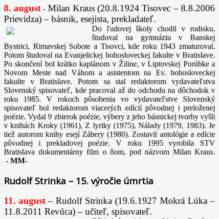
8. august
Milan Kraus (20.8.1924 Tisovec – 8.8.2006
-
Prievidza) – básnik, esejista, prekladateľ.
Do ľudovej školy chodil v rodisku,
študoval na gymnáziu v Banskej
Bystrici, Rimavskej Sobote a Tisovci, kde roku 1943 zmaturoval.
Potom študoval na Evanjelickej bohosloveckej fakulte v Bratislave.
Po skončení bol krátko kaplánom v Žiline, v Liptovskej Porúbke a
Novom Meste nad Váhom a asistentom na Ev. bohosloveckej
fakulte v Bratislave. Potom sa stal redaktorom vydavateľstva
Slovenský spisovateľ, kde pracoval až do odchodu na dôchodok v
roku 1985. V rokoch pôsobenia vo vydavateľstve Slovenský
spisovateľ bol redaktorom viacerých edícií pôvodnej i preloženej
poézie. Vydal 9 zbierok poézie, výbery z jeho básnickej tvorby vyšli
v knihách Kroky (1961), Z lyriky (1975), Nálady (1979, 1983). Je
tiež autorom knihy esejí Zábery (1980). Zostavil antológie a edície
pôvodnej i prekladovej poézie. V roku 1995 vyrobila STV
Bratislava dokumentárny film o ňom, pod názvom Milan Kraus.
-
MM-
Rudolf Strinka – 15. výročie úmrtia
11. august
– Rudolf Strinka (19.6.1927 Mokrá Lúka –
11.8.2011 Revúca) – učiteľ, spisovateľ.