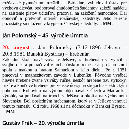
rožňavské gymnázium rozšíril na 8-triedne, vybudoval ústav pre
výchovu dievčat, podporoval chudobných študentov, založil nadáciu
na zaistenie platov učiteľov, pracoval na založení nemocnice. Dal
obnoviť a pretvoriť interiér rožňavskej katedrály. Jeho telesné
pozostatky sú uložené v krypte rožňavskej katedrály.
-
MM-
Ján Polomský – 45. výročie úmrtia
20. august
Ján Polomský (7.12.1896 Jelšava –
-
20.8.1981 Banská Bystrica) – hrebenár.
Základnú školu navštevoval v Jelšave, za hrebenára sa vyučil u
svojho otca a pokračoval v hrebenárskom remesle aj po jeho smrti
spolu s matkou a bratom Samuelom v jeho dielni. Po r. 1951
pracoval v magnezitovom závode v Lubeníku. Pôvodne vyrábal
hlavne hrebene zvané všiváky ručne, neskôr hrebene tzv. štyločky,
frizíre a konťové hrebene pre ženské účesy na strojoch s elektrickým
pohonom. Rohovinu na výrobu objednával z Čiech a Maďarska,
výrobky sa predávali na trhoch v Jelšave a okolí a na východnom
Slovensku. Bol posledným hrebenárom, ktorý sa v Jelšave venoval
tomuto remeslu. Od roku 1968 žil na dôchodku v Banskej Bystrici.
-
MM-
Gustáv Frák – 20. výročie úmrtia