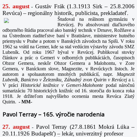
25. august
Gustáv Frák
(1.3.1913 Sirk – 25.8.2006
-
Revúca) – regionálny historik, publicista, prekladateľ.
Študoval na reálnom gymnáziu v
Revúcej. Po absolvovaní diaľkového
odborného štúdia pracoval ako banský technik v Drnave, Rožňave a
na Ústrednom riaditeľstve baní v Bratislave, ministerstve hutného
priemyslu v Prahe a potom v Banských závodoch na Spiši. V roku
1962 sa vrátil na Gemer, kde sa stal vedúcim výstavby závodu SMZ
Lubeník. Od roku 1967 býval v Revúcej. Publikoval stovky
článkov a prác o Gemeri v odborných publikáciách, časopisoch
Obzor Gemera, neskôr Obzor Gemera a Malohontu, v Zore
Gemera, v Baníckom slove, Magnezite, v Revúckych listoch. Je
autorom a spoluautorom mnohých publikácií, napr
. Magnezit
Lubeník, Baníctvo v Železníku, Záhadný zvon Quirin v Revúcej
a i.
V práci
Historické knižnice v Gemeri-Malohonte
podal náročnú
sumarizáciu 70 historických knižníc od 16. storočia do konca roka
1918. Je držiteľom najvyššieho ocenenia mesta Revúca Zlatý
Quirin.
-
MM-
Pavol Terray – 165. výročie narodenia
27. august
Pavol Terray
(27.8.1861 Mokrá Lúka –
-
20.11.1926 Budapešť) – lekár, univerzitný profesor