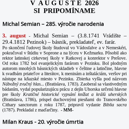
V A U G U S T E 2026
SI PRIPOMÍNAME
Michal Semian – 285. výročie narodenia
3. august
Michal Semian – (3.8.1741 Vrádište –
-
29.4.1812 Pezinok) – básnik, prekladateľ, ev. farár.
Po skončení ľudovej školy študoval vo Vádosfalve a v Nemeskéri,
pokračoval v štúdiu v Soprone a na lýceu v Kežmarku. Pôsobil ako
rektor latinskej cirkevnej školy v Ratkovej a konrektor v Prešove.
Od roku 1782 bol evanjelickým farárom v Pezinku. Bol plodným
autorom mnohých básnických skladieb v češtine a latinčine, hlavne
k svadbám priateľov a literátov, k meninám a inštaláciám, veršov pri
nástupe na kňazské miesto v Pezinku. Zbierka vyšla pod názvom
Nábožný zvučný hlas...
(Bratislava, 1783). Zaoberal sa vlastivedným
bádaním, vydal popularizujúcu prácu z dejín Uhorska určenú hlavne
pre školy
Kratičné historické vypsání knížat a králů uherských
(Bratislava, 1786), prispel duchovnými piesňami do Tranovského
Cithary sanctorum z roku 1787, pripravil vydanie
Biblia sacra
(1787). Prekladal z maďarčiny.
-
MM-
Milan Kraus - 20. výročie úmrtia