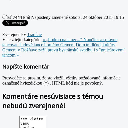
Čítať
7444
krát
Naposledy zmenené sobota, 24 október 2015 19:15
Zverejnené v
Tradície
Viac z tejto kategórie:
« „Podmo na tanec...“ Naučíte sa správne
tancovať ľudové tance horného Gemera
Dom tradičnej kultúry
Gemera v Rožňave zažil pravú bystränskú svadbu i s "grajcärovým"
tancom »
Napíšte komentár
Presvedčte sa prosím, že ste vložili všetky požadované informácie
označené hviezdičkou (*) . HTML kód nie je povolený.
Komentáre nesúvisiace s témou
nebudú zverejnené!