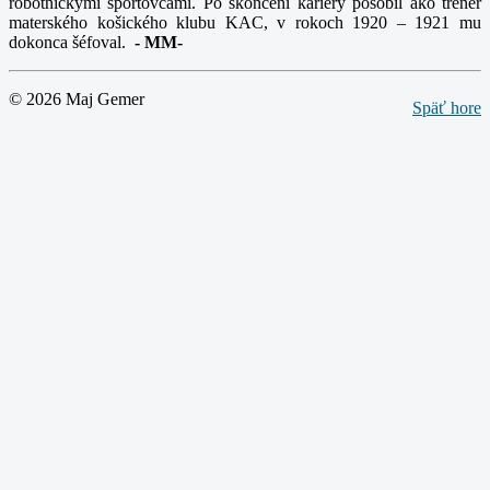
robotníckymi športovcami. Po skončení kariéry pôsobil ako tréner
materského košického klubu KAC, v rokoch 1920 – 1921 mu
dokonca šéfoval.
-
MM-
© 2026 Maj Gemer
Späť hore