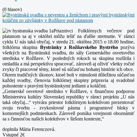
(0 hlasov)
Priaznivci Folklórnych večerov pod
platanom sa aj v októbri môžu tešiť na ďalšie stretnutie. V rámci
cyklu U nás taká obyčaj, v stredu 21. októbra 2015 o 18.00 hodine,
folklórna skupina
Bystränky z Rožňavského Bystrého
pozýva
všetkých na Bystränskú svadbu, do sály Gemerského osvetového
strediska v Rožňave. V posledných rokoch sa skupina rozšírila i
omladila a má perspektívu spracovať, zároveň aj oživiť všetky ročné
zvyky či pracovné témy, ktoré sú súčasťou bohatej histórie ich obce.
Okrem tradičných úkonov, ktoré boli v minulosti dôležitou súčasťou
každej svadby, členovia folklórnej skupiny pripravia aj svadobné
pohostenie s pravými bystränskymi jedlami a koláčmi.
„Gemerské osvetové stredisko v Rožňave, s finančnou podporou
Ministerstva kultúry Slovenskej republiky v rámci projektu „U nás
taká obyčaj...“ vytvára priestor folklórnym kolektívom prezentovať
svoju tvorbu - zvykoslovné pásma i programové bloky v
komornejších podmienkach. Zároveň ponúka verejnosti oboznámiť
sa s činnosťou našich kolektívov v širšom kontexte,“
doplnila Mária Ferenczová.
Vstupné 2€