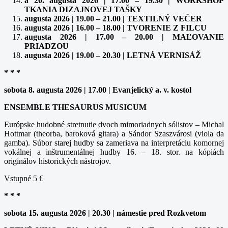
a 20. augusta 2026 | 17.00 – 19.30 | WORKSHOP
TKANIA DIZAJNOVEJ TAŠKY
augusta 2026 | 19.00 – 21.00 | TEXTILNÝ VEČER
augusta 2026 | 16.00 – 18.00 | TVORENIE Z FILCU
augusta 2026 | 17.00 – 20.00 | MAĽOVANIE
PRIADZOU
augusta 2026 | 19.00 – 20.30 | LETNÁ VERNISÁŽ
* * *
sobota 8. augusta 2026 | 17.00 | Evanjelický a. v. kostol
ENSEMBLE THESAURUS MUSICUM
Európske hudobné stretnutie dvoch mimoriadnych sólistov – Michal
Hottmar (theorba, baroková gitara) a Sándor Szaszvárosi (viola da
gamba). Súbor starej hudby sa zameriava na interpretáciu komornej
vokálnej a inštrumentálnej hudby 16. – 18. stor. na kópiách
originálov historických nástrojov.
Vstupné 5 €
* * *
sobota 15. augusta 2026 | 20.30 | námestie pred Rozkvetom