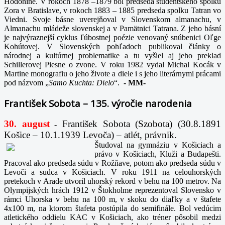
Hodoníne. V rokoch 1878 –1879 bol predseda študentského spolku
Zora v Bratislave, v rokoch 1883 – 1885 predseda spolku Tatran vo
Viedni. Svoje básne uverejňoval v Slovenskom almanachu, v
Almanachu mládeže slovenskej a v Pamätnici Tatrana. Z jeho básní
je najvýraznejší cyklus ľúbostnej poézie venovaný snúbenici Oľge
Kohútovej. V Slovenských pohľadoch publikoval články o
národnej a kultúrnej problematike a tu vyšiel aj jeho preklad
Schillerovej Piesne o zvone. V roku 1982 vydal Michal Kocák v
Martine monografiu o jeho živote a diele i s jeho literárnymi prácami
pod názvom „
Samo Kuchta: Dielo
“.
-
MM-
František Sobota – 135. výročie narodenia
30. august
František Sobota (Szobota) (30.8.1891
-
Košice – 10.1.1939 Levoča) – atlét, právnik.
Študoval na gymnáziu v Košiciach a
právo v Košiciach, Kluži a Budapešti.
Pracoval ako predseda súdu v Rožňave, potom ako predseda súdu v
Levoči a sudca v Košiciach. V roku 1911 na celouhorských
pretekoch v Arade utvoril uhorský rekord v behu na 100 metrov. Na
Olympijských hrách 1912 v Štokholme reprezentoval Slovensko v
rámci Uhorska v behu na 100 m, v skoku do diaľky a v štafete
4x100 m, na ktorom štafeta postúpila do semifinále. Bol vedúcim
atletického oddielu KAC v Košiciach, ako tréner pôsobil medzi