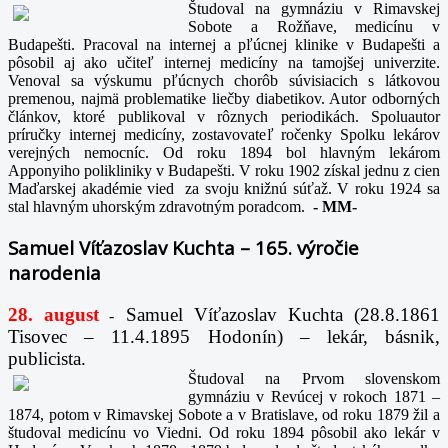
Študoval na gymnáziu v Rimavskej
Sobote a Rožňave, medicínu v
Budapešti. Pracoval na internej a pľúcnej klinike v Budapešti a
pôsobil aj ako učiteľ internej medicíny na tamojšej univerzite.
Venoval sa výskumu pľúcnych chorôb súvisiacich s látkovou
premenou, najmä problematike liečby diabetikov. Autor odborných
článkov, ktoré publikoval v rôznych periodikách. Spoluautor
príručky internej medicíny, zostavovateľ ročenky Spolku lekárov
verejných nemocníc. Od roku 1894 bol hlavným lekárom
Apponyiho polikliniky v Budapešti. V roku 1902 získal jednu z cien
Maďarskej akadémie vied za svoju knižnú súťaž. V roku 1924 sa
stal hlavným uhorským zdravotným poradcom.
-
MM-
Samuel Víťazoslav Kuchta – 165. výročie
narodenia
28. august
Samuel Víťazoslav Kuchta (28.8.1861
-
Tisovec – 11.4.1895 Hodonín) – lekár, básnik,
publicista.
Študoval na Prvom slovenskom
gymnáziu v Revúcej v rokoch 1871 –
1874, potom v Rimavskej Sobote a v Bratislave, od roku 1879 žil a
študoval medicínu vo Viedni. Od roku 1894 pôsobil ako lekár v