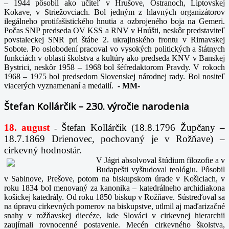
– 1944 pôsobil ako učiteľ v Hrušove, Ostranoch, Liptovskej
Kokave, v Striežovciach. Bol jedným z hlavných organizátorov
ilegálneho protifašistického hnutia a ozbrojeného boja na Gemeri.
Počas SNP predseda OV KSS a RNV v Hnúšti, neskôr predstaviteľ
povstaleckej SNR pri štábe 2. ukrajinského frontu v Rimavskej
Sobote. Po oslobodení pracoval vo vysokých politických a štátnych
funkciách v oblasti školstva a kultúry ako predseda KNV v Banskej
Bystrici, neskôr 1958 – 1968 bol šéfredaktorom Pravdy. V rokoch
1968 – 1975 bol predsedom Slovenskej národnej rady. Bol nositeľ
viacerých vyznamenaní a medailí.
-
MM-
Štefan Kollárčik – 230. výročie narodenia
18. august
Štefan Kollárčik (18.8.1796 Župčany –
-
18.7.1869 Drienovec, pochovaný je v Rožňave) –
cirkevný hodnostár.
V Jágri absolvoval štúdium filozofie a v
Budapešti vyštudoval teológiu. Pôsobil
v Sabinove, Prešove, potom na biskupskom úrade v Košiciach, v
roku 1834 bol menovaný za kanonika – katedrálneho archidiakona
košickej katedrály. Od roku 1850 biskup v Rožňave. Sústreďoval sa
na úpravu cirkevných pomerov na biskupstve, utlmil aj maďarizačné
snahy v rožňavskej diecéze, kde Slováci v cirkevnej hierarchii
zaujímali rovnocenné postavenie. Mecén cirkevného školstva,