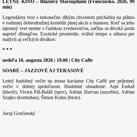
LETNÉ KINO – Bláznivý Marsupilami (Francúzsko, 2026, 99
min)
Legendárny tvor s nekonečne dlhým chvostom prichádza na plátno
v rodinnej dobrodružnej komédii plnej akcie a humoru. Keď sa jeho
tajomný svet stretne s ľudskou zvedavosťou, začína sa divoká jazda
naprieč džungľou. Exotické prostredie, svižné tempo a zábava pre
malých aj veľkých divákov.
* * *
nedeľa 16. augusta 2026 | 19.00 | City Caffe
SOARÉ – JAZZOVÉ AJ TERASOVÉ
Letný hudobný večer na terase kaviarne City Caffé pre príjemný
večer v dobrej spoločnosti. Hudobné obsadenie: Arpi Farkaš
(klavír), Vivien Pál-Baláž (spev), Adrian Harvan (saxofón), Adrian
Szajko (kontrabas), Šimon Kulus (bicie).
Juraj Genčanský