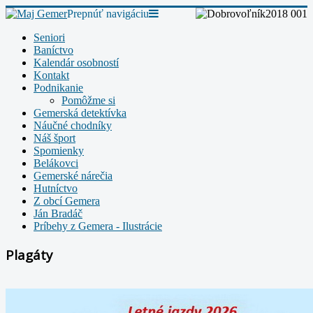
Prepnúť navigáciu
Seniori
Baníctvo
Kalendár osobností
Kontakt
Podnikanie
Pomôžme si
Gemerská detektívka
Náučné chodníky
Náš šport
Spomienky
Belákovci
Gemerské nárečia
Hutníctvo
Z obcí Gemera
Ján Bradáč
Príbehy z Gemera - Ilustrácie
Plagáty