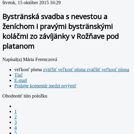
štvrtok, 15 október 2015 16:29
Bystränská svadba s nevestou a
ženíchom i pravými bystränskými
koláčmi zo závíjänky v Rožňave pod
platanom
Napísal(a) Mária Ferenczová
veľkosť písma
zväčšiť veľkosť písma
zväčšiť veľkosť písma
Tlač
E-mail
Pridajte komentár medzi prvými!
Ohodnotiť túto položku
1
2
3
4
5