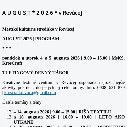
A U G U S T * 2 0 2 6 * v Revúcej
Mestské kultúrne stredisko v Revúcej
AUGUST 2026 | PROGRAM
* * *
pondelok a utorok 4. a 5. augusta 2026 | 9.00 – 15.00 | MsKS,
KrosCraft
TUFTINGOVÝ DENNÝ TÁBOR
Kreatívne textilné centrum v Revúcej usporiada najrozličnejšie
aktivity pre deti, dospelých aj celé rodiny. Info: 0908 631 879
|
kroscraft.revuca@gmail.com
Ďalšie termíny a témy:
– 14. augusta 2026 | 9.00 – 15.00 | RÍŠA TEXTILU
a 18. augusta 2026 | 16.00 – 19.00 | LETO AKO
UTKANÉ