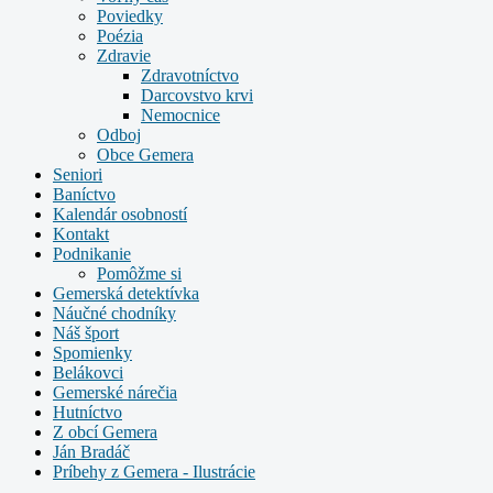
Poviedky
Poézia
Zdravie
Zdravotníctvo
Darcovstvo krvi
Nemocnice
Odboj
Obce Gemera
Seniori
Baníctvo
Kalendár osobností
Kontakt
Podnikanie
Pomôžme si
Gemerská detektívka
Náučné chodníky
Náš šport
Spomienky
Belákovci
Gemerské nárečia
Hutníctvo
Z obcí Gemera
Ján Bradáč
Príbehy z Gemera - Ilustrácie