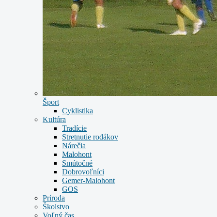
Šport
Cyklistika
Kultúra
Tradície
Stretnutie rodákov
Nárečia
Malohont
Smútočné
Dobrovoľníci
Gemer-Malohont
GOS
Príroda
Školstvo
Voľný čas