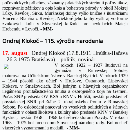
poľovníckych príbehov, záznamy priateľských stretnutí poľovníkov,
rozprávanie zážitkov a opis krás a bohatstva prírody v okolí Mokrej
Lúky, Revúcej, Sirku, Muránskej doliny vyšlo knižne s ilustráciami
Vincenta Blanára z Revúcej. Niektoré jeho knihy vyšli aj vo forme
zvukových kníh v Slovenskej knižnici pre nevidiacich Mateja
Hrebendu v Levoči.
-
MM-
Ondrej Klokoč – 115. výročie narodenia
17. august
Ondrej Klokoč (17.8.1911 Hnúšťa-Hačava
-
– 26.3.1975 Bratislava) – politik, novinár.
V rokoch 1922 – 1927 študoval na
gymnáziu v Rimavskej Sobote,
maturoval na Učiteľskom ústave v Banskej Bystrici. V rokoch 1929
– 1944 pôsobil ako učiteľ v Hrušove, Ostranoch, Liptovskej
Kokave, v Striežovciach. Bol jedným z hlavných organizátorov
ilegálneho protifašistického hnutia a ozbrojeného boja na Gemeri.
Počas SNP predseda OV KSS a RNV v Hnúšti, neskôr predstaviteľ
povstaleckej SNR pri štábe 2. ukrajinského frontu v Rimavskej
Sobote. Po oslobodení pracoval vo vysokých politických a štátnych
funkciách v oblasti školstva a kultúry ako predseda KNV v Banskej
Bystrici, neskôr 1958 – 1968 bol šéfredaktorom Pravdy. V rokoch
1968 – 1975 bol predsedom Slovenskej národnej rady. Bol nositeľ
viacerých vyznamenaní a medailí.
-
MM-