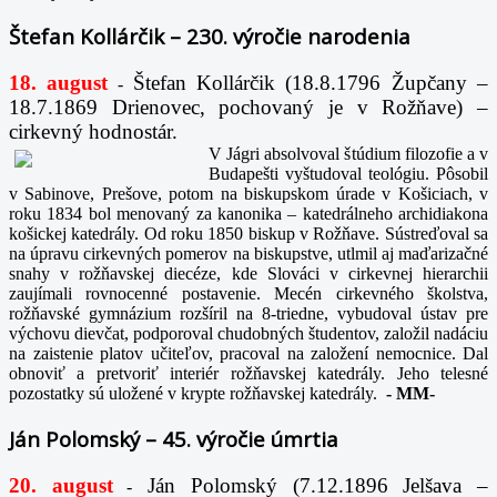
Štefan Kollárčik – 230. výročie narodenia
18. august
Štefan Kollárčik (18.8.1796 Župčany –
-
18.7.1869 Drienovec, pochovaný je v Rožňave) –
cirkevný hodnostár.
V Jágri absolvoval štúdium filozofie a v
Budapešti vyštudoval teológiu. Pôsobil
v Sabinove, Prešove, potom na biskupskom úrade v Košiciach, v
roku 1834 bol menovaný za kanonika – katedrálneho archidiakona
košickej katedrály. Od roku 1850 biskup v Rožňave. Sústreďoval sa
na úpravu cirkevných pomerov na biskupstve, utlmil aj maďarizačné
snahy v rožňavskej diecéze, kde Slováci v cirkevnej hierarchii
zaujímali rovnocenné postavenie. Mecén cirkevného školstva,
rožňavské gymnázium rozšíril na 8-triedne, vybudoval ústav pre
výchovu dievčat, podporoval chudobných študentov, založil nadáciu
na zaistenie platov učiteľov, pracoval na založení nemocnice. Dal
obnoviť a pretvoriť interiér rožňavskej katedrály. Jeho telesné
pozostatky sú uložené v krypte rožňavskej katedrály.
-
MM-
Ján Polomský – 45. výročie úmrtia
20. august
Ján Polomský (7.12.1896 Jelšava –
-