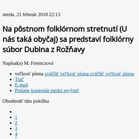
streda, 21 február 2018 22:13
Na pôstnom folklórnom stretnutí (U
nás taká obyčaj) sa predstaví folklórny
súbor Dubina z Rožňavy
Napísal(a) M. Ferenczová
veľkosť písma
zväčšiť veľkosť písma
zväčšiť veľkosť písma
Tlač
E-mail
Pridajte komentár medzi prvými!
Ohodnotiť túto položku
1
2
3
4