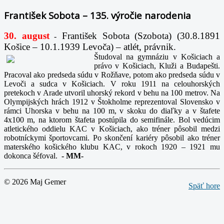
František Sobota – 135. výročie narodenia
30. august
František Sobota (Szobota) (30.8.1891
-
Košice – 10.1.1939 Levoča) – atlét, právnik.
Študoval na gymnáziu v Košiciach a
právo v Košiciach, Kluži a Budapešti.
Pracoval ako predseda súdu v Rožňave, potom ako predseda súdu v
Levoči a sudca v Košiciach. V roku 1911 na celouhorských
pretekoch v Arade utvoril uhorský rekord v behu na 100 metrov. Na
Olympijských hrách 1912 v Štokholme reprezentoval Slovensko v
rámci Uhorska v behu na 100 m, v skoku do diaľky a v štafete
4x100 m, na ktorom štafeta postúpila do semifinále. Bol vedúcim
atletického oddielu KAC v Košiciach, ako tréner pôsobil medzi
robotníckymi športovcami. Po skončení kariéry pôsobil ako tréner
materského košického klubu KAC, v rokoch 1920 – 1921 mu
dokonca šéfoval.
-
MM-
© 2026 Maj Gemer
Späť hore