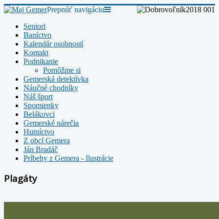
Prepnúť navigáciu
Seniori
Baníctvo
Kalendár osobností
Kontakt
Podnikanie
Pomôžme si
Gemerská detektívka
Náučné chodníky
Náš šport
Spomienky
Belákovci
Gemerské nárečia
Hutníctvo
Z obcí Gemera
Ján Bradáč
Príbehy z Gemera - Ilustrácie
Plagáty