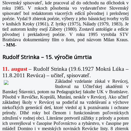
Slovenský spisovateľ, kde pracoval až do odchodu na dôchodok v
roku 1985. V rokoch pôsobenia vo vydavateľstve Slovenský
spisovateľ bol redaktorom viacerých edícií pôvodnej i preloženej
poézie. Vydal 9 zbierok poézie, výbery z jeho básnickej tvorby vyšli
v knihách Kroky (1961), Z lyriky (1975), Nálady (1979, 1983). Je
tiež autorom knihy esejí Zábery (1980). Zostavil antológie a edície
pôvodnej i prekladovej poézie. V roku 1995 vyrobila STV
Bratislava dokumentárny film o ňom, pod názvom Milan Kraus.
-
MM-
Rudolf Strinka – 15. výročie úmrtia
11. august
– Rudolf Strinka (19.6.1927 Mokrá Lúka –
11.8.2011 Revúca) – učiteľ, spisovateľ.
Základné vzdelanie získal v Revúcej,
študoval na Učiteľskej akadémii v
Banskej Štiavnici, potom na Pedagogickej fakulte UK v Bratislave.
Pôsobil v Revúčke, Kopráši, Muráni, neskôr v Revúcej. Ako učiteľ
základnej školy v Revúcej sa podieľal na vzdelávaní a výchove
niekoľkých generácií detí, ktoré viedol aj k poznávaniu i ochrane
prírody. Dlhé roky bol členom i funkcionárom poľovníckych
združení v rodnej obci. Literárne pretvoril zážitky z prírody a potom
ich uverejňoval v časopise Poľovníctvo a rybárstvo, v časopise pre
mládež Domino i v mestských novinách Revúcke listy. 8 zbierok