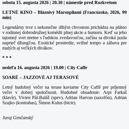
sobota 15. augusta 2026 | 20.30 | námestie pred Rozkvetom
LETNÉ KINO – Bláznivý Marsupilami (Francúzsko, 2026, 99
min)
Legendárny tvor s nekonečne dlhým chvostom prichádza na plátno
v rodinnej dobrodružnej komédii plnej akcie a humoru. Keď sa jeho
tajomný svet stretne s ľudskou zvedavosťou, začína sa divoká jazda
naprieč džungľou. Exotické prostredie, svižné tempo a zábava pre
malých aj veľkých divákov.
* * *
nedeľa 16. augusta 2026 | 19.00 | City Caffe
SOARÉ – JAZZOVÉ AJ TERASOVÉ
Letný hudobný večer na terase kaviarne City Caffé pre príjemný
večer v dobrej spoločnosti. Hudobné obsadenie: Arpi Farkaš
(klavír), Vivien Pál-Baláž (spev), Adrian Harvan (saxofón), Adrian
Szajko (kontrabas), Šimon Kulus (bicie).
Juraj Genčanský