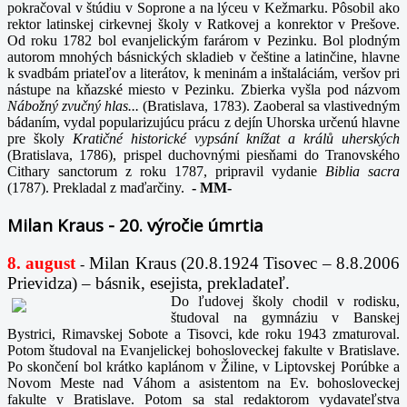
pokračoval v štúdiu v Soprone a na lýceu v Kežmarku. Pôsobil ako
rektor latinskej cirkevnej školy v Ratkovej a konrektor v Prešove.
Od roku 1782 bol evanjelickým farárom v Pezinku. Bol plodným
autorom mnohých básnických skladieb v češtine a latinčine, hlavne
k svadbám priateľov a literátov, k meninám a inštaláciám, veršov pri
nástupe na kňazské miesto v Pezinku. Zbierka vyšla pod názvom
Nábožný zvučný hlas...
(Bratislava, 1783). Zaoberal sa vlastivedným
bádaním, vydal popularizujúcu prácu z dejín Uhorska určenú hlavne
pre školy
Kratičné historické vypsání knížat a králů uherských
(Bratislava, 1786), prispel duchovnými piesňami do Tranovského
Cithary sanctorum z roku 1787, pripravil vydanie
Biblia sacra
(1787). Prekladal z maďarčiny.
-
MM-
Milan Kraus - 20. výročie úmrtia
8. august
Milan Kraus (20.8.1924 Tisovec – 8.8.2006
-
Prievidza) – básnik, esejista, prekladateľ.
Do ľudovej školy chodil v rodisku,
študoval na gymnáziu v Banskej
Bystrici, Rimavskej Sobote a Tisovci, kde roku 1943 zmaturoval.
Potom študoval na Evanjelickej bohosloveckej fakulte v Bratislave.
Po skončení bol krátko kaplánom v Žiline, v Liptovskej Porúbke a
Novom Meste nad Váhom a asistentom na Ev. bohosloveckej
fakulte v Bratislave. Potom sa stal redaktorom vydavateľstva