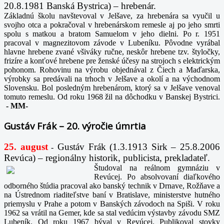
20.8.1981 Banská Bystrica) – hrebenár.
Základnú školu navštevoval v Jelšave, za hrebenára sa vyučil u
svojho otca a pokračoval v hrebenárskom remesle aj po jeho smrti
spolu s matkou a bratom Samuelom v jeho dielni. Po r. 1951
pracoval v magnezitovom závode v Lubeníku. Pôvodne vyrábal
hlavne hrebene zvané všiváky ručne, neskôr hrebene tzv. štyločky,
frizíre a konťové hrebene pre ženské účesy na strojoch s elektrickým
pohonom. Rohovinu na výrobu objednával z Čiech a Maďarska,
výrobky sa predávali na trhoch v Jelšave a okolí a na východnom
Slovensku. Bol posledným hrebenárom, ktorý sa v Jelšave venoval
tomuto remeslu. Od roku 1968 žil na dôchodku v Banskej Bystrici.
-
MM-
Gustáv Frák – 20. výročie úmrtia
25. august
Gustáv Frák
(1.3.1913 Sirk – 25.8.2006
-
Revúca) – regionálny historik, publicista, prekladateľ.
Študoval na reálnom gymnáziu v
Revúcej. Po absolvovaní diaľkového
odborného štúdia pracoval ako banský technik v Drnave, Rožňave a
na Ústrednom riaditeľstve baní v Bratislave, ministerstve hutného
priemyslu v Prahe a potom v Banských závodoch na Spiši. V roku
1962 sa vrátil na Gemer, kde sa stal vedúcim výstavby závodu SMZ
Lubeník. Od roku 1967 býval v Revúcej. Publikoval stovky