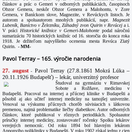
článkov a prác o Gemeri v odborných publikáciách, časopisoch
Obzor Gemera, neskôr Obzor Gemera a Malohontu, v Zore
Gemera, v Baníckom slove, Magnezite, v Revúckych listoch. Je
autorom a spoluautorom mnohých publikácií, napr
. Magnezit
Lubeník, Baníctvo v Železníku, Záhadný zvon Quirin v Revúcej
a i.
V práci
Historické knižnice v Gemeri-Malohonte
podal náročnú
sumarizáciu 70 historických knižníc od 16. storočia do konca roka
1918. Je držiteľom najvyššieho ocenenia mesta Revúca Zlatý
Quirin.
-
MM-
Pavol Terray – 165. výročie narodenia
27. august
Pavol Terray
(27.8.1861 Mokrá Lúka –
-
20.11.1926 Budapešť) – lekár, univerzitný profesor
Študoval na gymnáziu v Rimavskej
Sobote a Rožňave, medicínu v
Budapešti. Pracoval na internej a pľúcnej klinike v Budapešti a
pôsobil aj ako učiteľ internej medicíny na tamojšej univerzite.
Venoval sa výskumu pľúcnych chorôb súvisiacich s látkovou
premenou, najmä problematike liečby diabetikov. Autor odborných
článkov, ktoré publikoval v rôznych periodikách. Spoluautor
príručky internej medicíny, zostavovateľ ročenky Spolku lekárov
verejných nemocníc. Od roku 1894 bol hlavným lekárom
Apponyiho polikliniky v Budapešti. V roku 1902 získal jednu z cien