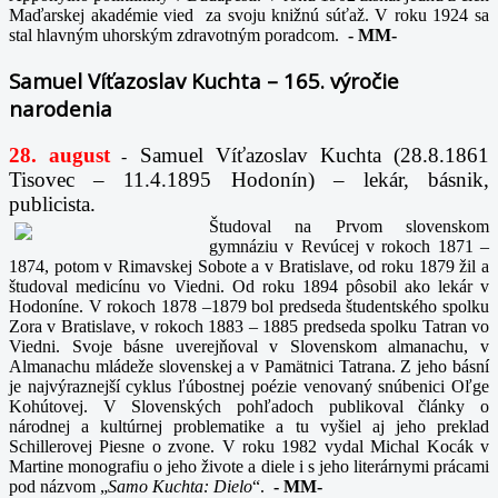
Maďarskej akadémie vied za svoju knižnú súťaž. V roku 1924 sa
stal hlavným uhorským zdravotným poradcom.
-
MM-
Samuel Víťazoslav Kuchta – 165. výročie
narodenia
28. august
Samuel Víťazoslav Kuchta (28.8.1861
-
Tisovec – 11.4.1895 Hodonín) – lekár, básnik,
publicista.
Študoval na Prvom slovenskom
gymnáziu v Revúcej v rokoch 1871 –
1874, potom v Rimavskej Sobote a v Bratislave, od roku 1879 žil a
študoval medicínu vo Viedni. Od roku 1894 pôsobil ako lekár v
Hodoníne. V rokoch 1878 –1879 bol predseda študentského spolku
Zora v Bratislave, v rokoch 1883 – 1885 predseda spolku Tatran vo
Viedni. Svoje básne uverejňoval v Slovenskom almanachu, v
Almanachu mládeže slovenskej a v Pamätnici Tatrana. Z jeho básní
je najvýraznejší cyklus ľúbostnej poézie venovaný snúbenici Oľge
Kohútovej. V Slovenských pohľadoch publikoval články o
národnej a kultúrnej problematike a tu vyšiel aj jeho preklad
Schillerovej Piesne o zvone. V roku 1982 vydal Michal Kocák v
Martine monografiu o jeho živote a diele i s jeho literárnymi prácami
pod názvom „
Samo Kuchta: Dielo
“.
-
MM-