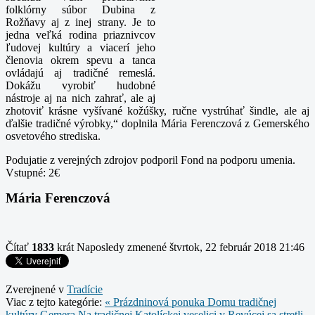
folklórny súbor Dubina z
Rožňavy aj z inej strany. Je to
jedna veľká rodina priaznivcov
ľudovej kultúry a viacerí jeho
členovia okrem spevu a tanca
ovládajú aj tradičné remeslá.
Dokážu vyrobiť hudobné
nástroje aj na nich zahrať, ale aj
zhotoviť krásne vyšívané kožúšky, ručne vystrúhať šindle, ale aj
ďalšie tradičné výrobky,“ doplnila Mária Ferenczová z Gemerského
osvetového strediska.
Podujatie z verejných zdrojov podporil Fond na podporu umenia.
Vstupné: 2€
Mária Ferenczová
Čítať
1833
krát
Naposledy zmenené štvrtok, 22 február 2018 21:46
Zverejnené v
Tradície
Viac z tejto kategórie:
« Prázdninová ponuka Domu tradičnej
kultúry Gemera
Na tradičnej Katolíckej veselici v Revúcej sa stretli