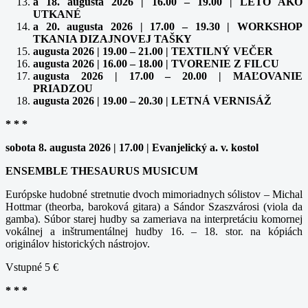
a 18. augusta 2026 | 16.00 – 19.00 | LETO AKO
UTKANÉ
a 20. augusta 2026 | 17.00 – 19.30 | WORKSHOP
TKANIA DIZAJNOVEJ TAŠKY
augusta 2026 | 19.00 – 21.00 | TEXTILNÝ VEČER
augusta 2026 | 16.00 – 18.00 | TVORENIE Z FILCU
augusta 2026 | 17.00 – 20.00 | MAĽOVANIE
PRIADZOU
augusta 2026 | 19.00 – 20.30 | LETNÁ VERNISÁŽ
* * *
sobota 8. augusta 2026 | 17.00 | Evanjelický a. v. kostol
ENSEMBLE THESAURUS MUSICUM
Európske hudobné stretnutie dvoch mimoriadnych sólistov – Michal
Hottmar (theorba, baroková gitara) a Sándor Szaszvárosi (viola da
gamba). Súbor starej hudby sa zameriava na interpretáciu komornej
vokálnej a inštrumentálnej hudby 16. – 18. stor. na kópiách
originálov historických nástrojov.
Vstupné 5 €
* * *