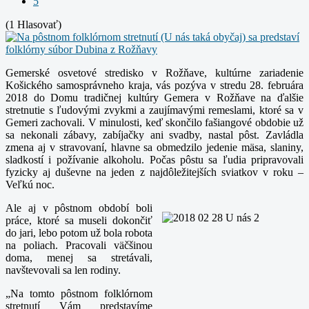
5
(1 Hlasovať)
Gemerské osvetové stredisko v Rožňave, kultúrne zariadenie
Košického samosprávneho kraja, vás pozýva v stredu 28. februára
2018 do Domu tradičnej kultúry Gemera v Rožňave na ďalšie
stretnutie s ľudovými zvykmi a zaujímavými remeslami, ktoré sa v
Gemeri zachovali.
V minulosti, keď skončilo fašiangové obdobie už
sa nekonali zábavy, zabíjačky ani svadby, nastal pôst. Zavládla
zmena aj v stravovaní, hlavne sa obmedzilo jedenie mäsa, slaniny,
sladkostí i požívanie alkoholu.
Počas pôstu sa ľudia pripravovali
fyzicky aj duševne na jeden z najdôležitejších sviatkov v roku –
Veľkú noc.
Ale aj v pôstnom období boli
práce, ktoré sa museli dokončiť
do jari, lebo potom už bola robota
na poliach. Pracovali väčšinou
doma, menej sa stretávali,
navštevovali sa len rodiny.
„Na tomto pôstnom folklórnom
stretnutí Vám predstavíme