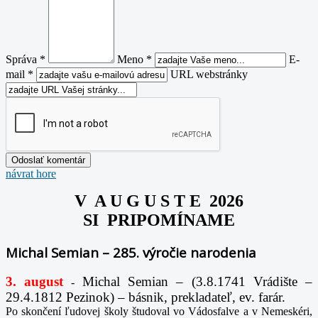
Správa *
Meno *
E-
mail *
URL webstránky
návrat hore
V A U G U S T E 2026
SI PRIPOMÍNAME
Michal Semian – 285. výročie narodenia
3. august
Michal Semian – (3.8.1741 Vrádište –
-
29.4.1812 Pezinok) – básnik, prekladateľ, ev. farár.
Po skončení ľudovej školy študoval vo Vádosfalve a v Nemeskéri,