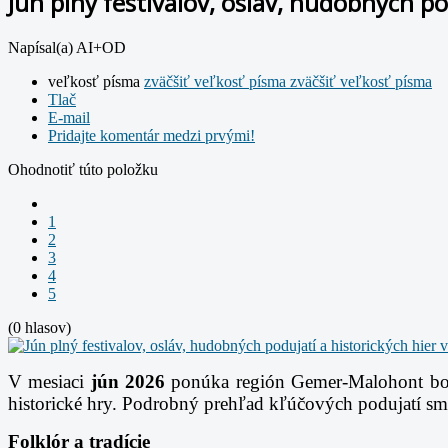
Jún plný festivalov, osláv, hudobných p
Napísal(a) AI+OD
veľkosť písma
zväčšiť veľkosť písma
zväčšiť veľkosť písma
Tlač
E-mail
Pridajte komentár medzi prvými!
Ohodnotiť túto položku
1
2
3
4
5
(0 hlasov)
V mesiaci
jún 2026
ponúka región Gemer-Malohont boha
historické hry. Podrobný prehľad kľúčových podujatí sme
Folklór a tradície