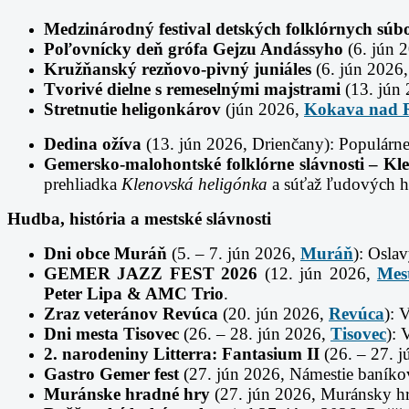
Medzinárodný festival detských folklórnych súb
Poľovnícky deň grófa Gejzu Andássyho
(6. jún 
Kružňanský rezňovo-pivný juniáles
(6. jún 2026
Tvorivé dielne s remeselnými majstrami
(13. jún 
Stretnutie heligonkárov
(jún 2026,
Kokava nad 
Dedina ožíva
(13. jún 2026, Drienčany): Populárne
Gemersko-malohontské folklórne slávnosti – Kl
prehliadka
Klenovská heligónka
a súťaž ľudových 
Hudba, história a mestské slávnosti
Dni obce Muráň
(5. – 7. jún 2026,
Muráň
): Osla
GEMER JAZZ FEST 2026
(12. jún 2026,
Mes
Peter Lipa & AMC Trio
.
Zraz veteránov Revúca
(20. jún 2026,
Revúca
): 
Dni mesta Tisovec
(26. – 28. jún 2026,
Tisovec
): 
2. narodeniny Litterra: Fantasium II
(26. – 27. j
Gastro Gemer fest
(27. jún 2026, Námestie baníkov
Muránske hradné hry
(27. jún 2026, Muránsky hra