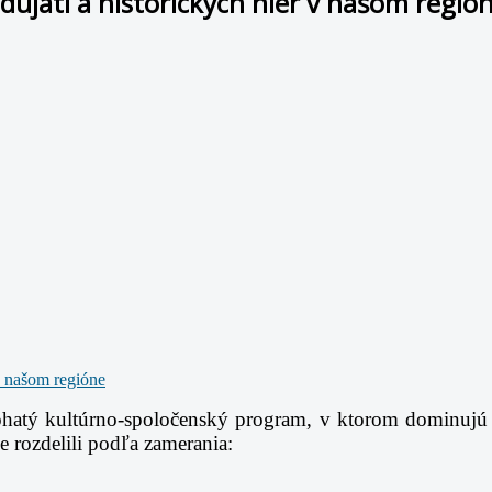
odujatí a historických hier v našom regió
tý kultúrno-spoločenský program, v ktorom dominujú fol
 rozdelili podľa zamerania: