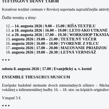
TUFTINGOVÝ DENNÝ TÁBOR
Kreatívne textilné centrum v Revúcej usporiada najrozličnejšie aktivit
Ďalšie termíny a témy:
– 14. augusta 2026 | 9.00 – 15.00 | RÍŠA TEXTILU
a 18. augusta 2026 | 16.00 – 19.00 | LETO AKO UTKANÉ
a 20. augusta 2026 | 17.00 – 19.30 | WORKSHOP TK
augusta 2026 | 19.00 – 21.00 | TEXTILNÝ VEČER
augusta 2026 | 16.00 – 18.00 | TVORENIE Z FILCU
augusta 2026 | 17.00 – 20.00 | MAĽOVANIE PRIADZOU
augusta 2026 | 19.00 – 20.30 | LETNÁ VERNISÁŽ
* * *
sobota 8. augusta 2026 | 17.00 | Evanjelický a. v. kostol
ENSEMBLE THESAURUS MUSICUM
Európske hudobné stretnutie dvoch mimoriadnych sólistov – Michal
vokálnej a inštrumentálnej hudby 16. – 18. stor. na kópiách originálov
Vstupné 5 €
* * *