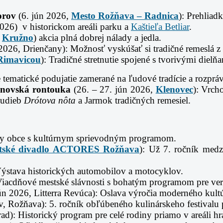
orov
(6. jún 2026,
Mesto Rožňava – Radnica
): Prehliad
2026) v historickom areáli parku a
Kaštieľa Betliar
.
,
Kružno
) akcia plná dobrej nálady a jedla.
2026, Drienčany): Možnosť vyskúšať si tradičné remeslá z
Rimavicou
): Tradičné stretnutie spojené s tvorivými dielňa
 tematické podujatie zamerané na ľudové tradície a rozpr
enovská rontouka
(26. – 27. jún 2026,
Klenovec
): Vrch
hudieb
Drótova nôta
a Jarmok tradičných remesiel.
vy obce s kultúrnym sprievodným programom.
tské divadlo ACTORES Rožňava
): Už 7. ročník medz
Výstava historických automobilov a motocyklov.
Viacdňové mestské slávnosti s bohatým programom pre ver
ún 2026, Litterra Revúca): Oslava výročia moderného kultú
, Rožňava): 5. ročník obľúbeného kulinárskeho festivalu p
d): Historický program pre celé rodiny priamo v areáli hr