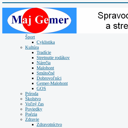
Šport
Cyklistika
Kultúra
Tradície
Stretnutie rodákov
Nárečia
Malohont
Smútočné
Dobrovoľníci
Gemer-Malohont
GOS
Príroda
Školstvo
Voľný čas
Poviedky
Poézia
Zdravie
Zdravotníctvo