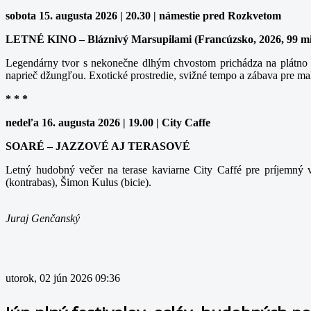
sobota 15. augusta 2026 | 20.30 | námestie pred Rozkvetom
LETNÉ KINO – Bláznivý Marsupilami (Francúzsko, 2026, 99 m
Legendárny tvor s nekonečne dlhým chvostom prichádza na plátno v
naprieč džungľou. Exotické prostredie, svižné tempo a zábava pre ma
* * *
nedeľa 16. augusta 2026 | 19.00 | City Caffe
SOARÉ – JAZZOVÉ AJ TERASOVÉ
Letný hudobný večer na terase kaviarne City Caffé pre príjemný v
(kontrabas), Šimon Kulus (bicie).
Juraj Genčanský
utorok, 02 jún 2026 09:36