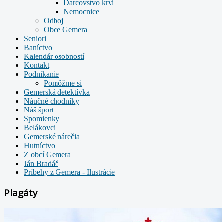
Darcovstvo krvi
Nemocnice
Odboj
Obce Gemera
Seniori
Baníctvo
Kalendár osobností
Kontakt
Podnikanie
Pomôžme si
Gemerská detektívka
Náučné chodníky
Náš šport
Spomienky
Belákovci
Gemerské nárečia
Hutníctvo
Z obcí Gemera
Ján Bradáč
Príbehy z Gemera - Ilustrácie
Plagáty