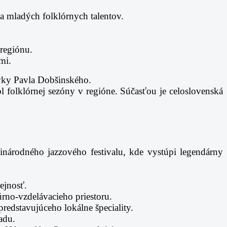
ka mladých folklórnych talentov.
 regiónu.
mi.
ávky Pavla Dobšinského.
ol folklórnej sezóny v regióne. Súčasťou je celoslovenská
inárodného jazzového festivalu, kde vystúpi legendárny
ejnosť.
rno-vzdelávacieho priestoru.
redstavujúceho lokálne špeciality.
adu.