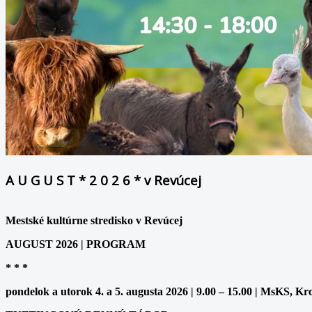
A U G U S T * 2 0 2 6 * v Revúcej
Mestské kultúrne stredisko v Revúcej
AUGUST 2026 | PROGRAM
* * *
pondelok a utorok 4. a 5. augusta 2026 | 9.00 – 15.00 | MsKS, Kr