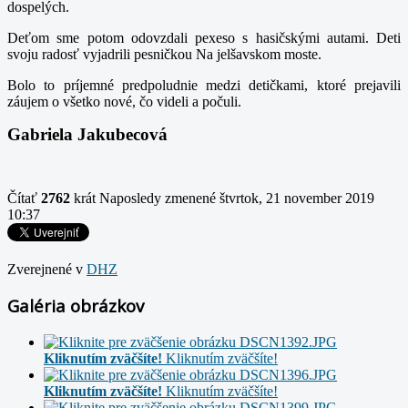
dospelých.
Deťom sme potom odovzdali pexeso s hasičskými autami. Deti
svoju radosť vyjadrili pesničkou Na jelšavskom moste.
Bolo to príjemné predpoludnie medzi detičkami, ktoré prejavili
záujem o všetko nové, čo videli a počuli.
Gabriela Jakubecová
Čítať
2762
krát
Naposledy zmenené štvrtok, 21 november 2019
10:37
Zverejnené v
DHZ
Galéria obrázkov
Kliknutím zväčšíte!
Kliknutím zväčšíte!
Kliknutím zväčšíte!
Kliknutím zväčšíte!