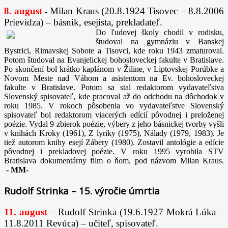
8. august
Milan Kraus (20.8.1924 Tisovec – 8.8.2006
-
Prievidza) – básnik, esejista, prekladateľ.
Do ľudovej školy chodil v rodisku,
študoval na gymnáziu v Banskej
Bystrici, Rimavskej Sobote a Tisovci, kde roku 1943 zmaturoval.
Potom študoval na Evanjelickej bohosloveckej fakulte v Bratislave.
Po skončení bol krátko kaplánom v Žiline, v Liptovskej Porúbke a
Novom Meste nad Váhom a asistentom na Ev. bohosloveckej
fakulte v Bratislave. Potom sa stal redaktorom vydavateľstva
Slovenský spisovateľ, kde pracoval až do odchodu na dôchodok v
roku 1985. V rokoch pôsobenia vo vydavateľstve Slovenský
spisovateľ bol redaktorom viacerých edícií pôvodnej i preloženej
poézie. Vydal 9 zbierok poézie, výbery z jeho básnickej tvorby vyšli
v knihách Kroky (1961), Z lyriky (1975), Nálady (1979, 1983). Je
tiež autorom knihy esejí Zábery (1980). Zostavil antológie a edície
pôvodnej i prekladovej poézie. V roku 1995 vyrobila STV
Bratislava dokumentárny film o ňom, pod názvom Milan Kraus.
-
MM-
Rudolf Strinka – 15. výročie úmrtia
11. august
– Rudolf Strinka (19.6.1927 Mokrá Lúka –
11.8.2011 Revúca) – učiteľ, spisovateľ.