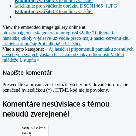
Kliknutím zväčšíte!
Kliknutím zväčšíte!
Kliknutím zväčšíte!
Kliknutím zväčšíte!
View the embedded image gallery online at:
https://majgemer.sk/gemer/kultura/gos/432/dhz/10965/deti-
materskej-skoly-v-jelsave-uz-vedia-preco-maju-hasici-cervenu-zltu-
ci-bielu-prilbu#sigProGalleria9a3f113bcc
Viac z tejto kategórie:
« Aj hasiči si pripomenuli pamiatku zosnulých
a všetkých svätých
Získali hasičské odznaky odbornosti Vedúci
mládeže I. stupňa »
Napíšte komentár
Presvedčte sa prosím, že ste vložili všetky požadované informácie
označené hviezdičkou (*) . HTML kód nie je povolený.
Komentáre nesúvisiace s témou
nebudú zverejnené!