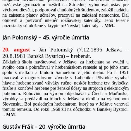
rožňavské gymnázium rozšíril na 8-triedne, vybudoval ústav pre
výchovu dievčat, podporoval chudobných študentov, založil nadáciu
na zaistenie platov učiteľov, pracoval na založení nemocnice. Dal
obnoviť a pretvoriť interiér rožňavskej katedrály. Jeho telesné
pozostatky sú uložené v krypte rožňavskej katedrály.
-
MM-
Ján Polomský – 45. výročie úmrtia
20. august
Ján Polomský (7.12.1896 Jelšava –
-
20.8.1981 Banská Bystrica) – hrebenár.
Základnú školu navštevoval v Jelšave, za hrebenára sa vyučil u
svojho otca a pokračoval v hrebenárskom remesle aj po jeho smrti
spolu s matkou a bratom Samuelom v jeho dielni. Po r. 1951
pracoval v magnezitovom závode v Lubeníku. Pôvodne vyrábal
hlavne hrebene zvané všiváky ručne, neskôr hrebene tzv. štyločky,
frizíre a konťové hrebene pre ženské účesy na strojoch s elektrickým
pohonom. Rohovinu na výrobu objednával z Čiech a Maďarska,
výrobky sa predávali na trhoch v Jelšave a okolí a na východnom
Slovensku. Bol posledným hrebenárom, ktorý sa v Jelšave venoval
tomuto remeslu. Od roku 1968 žil na dôchodku v Banskej Bystrici.
-
MM-
Gustáv Frák – 20. výročie úmrtia