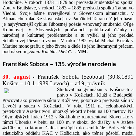
Hodoníne. V rokoch 1878 –1879 bol predseda študentského spolku
Zora v Bratislave, v rokoch 1883 – 1885 predseda spolku Tatran vo
Viedni. Svoje básne uverejňoval v Slovenskom almanachu, v
Almanachu mládeže slovenskej a v Pamätnici Tatrana. Z jeho básní
je najvýraznejší cyklus ľúbostnej poézie venovaný snúbenici Oľge
Kohútovej. V Slovenských pohľadoch publikoval články o
národnej a kultúrnej problematike a tu vyšiel aj jeho preklad
Schillerovej Piesne o zvone. V roku 1982 vydal Michal Kocák v
Martine monografiu o jeho živote a diele i s jeho literárnymi prácami
pod názvom „
Samo Kuchta: Dielo
“.
-
MM-
František Sobota – 135. výročie narodenia
30. august
František Sobota (Szobota) (30.8.1891
-
Košice – 10.1.1939 Levoča) – atlét, právnik.
Študoval na gymnáziu v Košiciach a
právo v Košiciach, Kluži a Budapešti.
Pracoval ako predseda súdu v Rožňave, potom ako predseda súdu v
Levoči a sudca v Košiciach. V roku 1911 na celouhorských
pretekoch v Arade utvoril uhorský rekord v behu na 100 metrov. Na
Olympijských hrách 1912 v Štokholme reprezentoval Slovensko v
rámci Uhorska v behu na 100 m, v skoku do diaľky a v štafete
4x100 m, na ktorom štafeta postúpila do semifinále. Bol vedúcim
atletického oddielu KAC v Košiciach, ako tréner pôsobil medzi