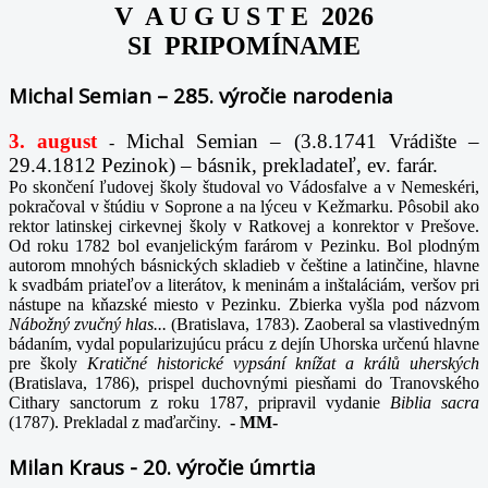
V A U G U S T E 2026
SI PRIPOMÍNAME
Michal Semian – 285. výročie narodenia
3. august
Michal Semian – (3.8.1741 Vrádište –
-
29.4.1812 Pezinok) – básnik, prekladateľ, ev. farár.
Po skončení ľudovej školy študoval vo Vádosfalve a v Nemeskéri,
pokračoval v štúdiu v Soprone a na lýceu v Kežmarku. Pôsobil ako
rektor latinskej cirkevnej školy v Ratkovej a konrektor v Prešove.
Od roku 1782 bol evanjelickým farárom v Pezinku. Bol plodným
autorom mnohých básnických skladieb v češtine a latinčine, hlavne
k svadbám priateľov a literátov, k meninám a inštaláciám, veršov pri
nástupe na kňazské miesto v Pezinku. Zbierka vyšla pod názvom
Nábožný zvučný hlas...
(Bratislava, 1783). Zaoberal sa vlastivedným
bádaním, vydal popularizujúcu prácu z dejín Uhorska určenú hlavne
pre školy
Kratičné historické vypsání knížat a králů uherských
(Bratislava, 1786), prispel duchovnými piesňami do Tranovského
Cithary sanctorum z roku 1787, pripravil vydanie
Biblia sacra
(1787). Prekladal z maďarčiny.
-
MM-
Milan Kraus - 20. výročie úmrtia