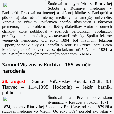
Študoval na gymnáziu v Rimavskej
Sobote a Rožňave, medicínu v
Budapešti. Pracoval na internej a pľúcnej klinike v Budapešti a
pôsobil aj ako učiteľ internej medicíny na tamojšej univerzite.
Venoval sa výskumu pľúcnych chorôb súvisiacich s látkovou
premenou, najmä problematike liečby diabetikov. Autor odborných
článkov, ktoré publikoval v rôznych periodikách. Spoluautor
príručky internej medicíny, zostavovateľ ročenky Spolku lekárov
verejných nemocníc. Od roku 1894 bol hlavným lekárom
Apponyiho polikliniky v Budapešti. V roku 1902 získal jednu z cien
Maďarskej akadémie vied za svoju knižnú súťaž. V roku 1924 sa
stal hlavným uhorským zdravotným poradcom.
-
MM-
Samuel Víťazoslav Kuchta – 165. výročie
narodenia
28. august
Samuel Víťazoslav Kuchta (28.8.1861
-
Tisovec – 11.4.1895 Hodonín) – lekár, básnik,
publicista.
Študoval na Prvom slovenskom
gymnáziu v Revúcej v rokoch 1871 –
1874, potom v Rimavskej Sobote a v Bratislave, od roku 1879 žil a
študoval medicínu vo Viedni. Od roku 1894 pôsobil ako lekár v