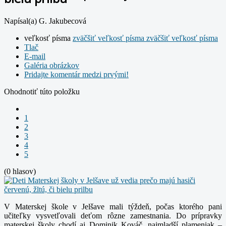
Napísal(a) G. Jakubecová
veľkosť písma
zväčšiť veľkosť písma
zväčšiť veľkosť písma
Tlač
E-mail
Galéria obrázkov
Pridajte komentár medzi prvými!
Ohodnotiť túto položku
1
2
3
4
5
(0 hlasov)
V Materskej škole v Jelšave mali týždeň, počas ktorého pani
učiteľky vysvetľovali deťom rôzne zamestnania.
Do prípravky
materskej školy chodí aj Dominik Kováč, najmladší plameniak –