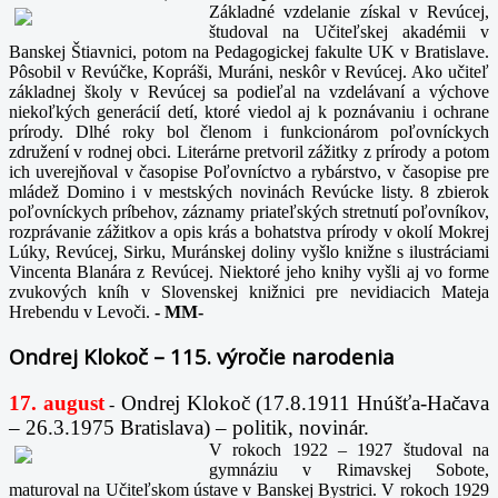
Základné vzdelanie získal v Revúcej,
študoval na Učiteľskej akadémii v
Banskej Štiavnici, potom na Pedagogickej fakulte UK v Bratislave.
Pôsobil v Revúčke, Kopráši, Muráni, neskôr v Revúcej. Ako učiteľ
základnej školy v Revúcej sa podieľal na vzdelávaní a výchove
niekoľkých generácií detí, ktoré viedol aj k poznávaniu i ochrane
prírody. Dlhé roky bol členom i funkcionárom poľovníckych
združení v rodnej obci. Literárne pretvoril zážitky z prírody a potom
ich uverejňoval v časopise Poľovníctvo a rybárstvo, v časopise pre
mládež Domino i v mestských novinách Revúcke listy. 8 zbierok
poľovníckych príbehov, záznamy priateľských stretnutí poľovníkov,
rozprávanie zážitkov a opis krás a bohatstva prírody v okolí Mokrej
Lúky, Revúcej, Sirku, Muránskej doliny vyšlo knižne s ilustráciami
Vincenta Blanára z Revúcej. Niektoré jeho knihy vyšli aj vo forme
zvukových kníh v Slovenskej knižnici pre nevidiacich Mateja
Hrebendu v Levoči.
-
MM-
Ondrej Klokoč – 115. výročie narodenia
17. august
Ondrej Klokoč (17.8.1911 Hnúšťa-Hačava
-
– 26.3.1975 Bratislava) – politik, novinár.
V rokoch 1922 – 1927 študoval na
gymnáziu v Rimavskej Sobote,
maturoval na Učiteľskom ústave v Banskej Bystrici. V rokoch 1929