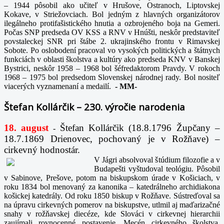
– 1944 pôsobil ako učiteľ v Hrušove, Ostranoch, Liptovskej
Kokave, v Striežovciach. Bol jedným z hlavných organizátorov
ilegálneho protifašistického hnutia a ozbrojeného boja na Gemeri.
Počas SNP predseda OV KSS a RNV v Hnúšti, neskôr predstaviteľ
povstaleckej SNR pri štábe 2. ukrajinského frontu v Rimavskej
Sobote. Po oslobodení pracoval vo vysokých politických a štátnych
funkciách v oblasti školstva a kultúry ako predseda KNV v Banskej
Bystrici, neskôr 1958 – 1968 bol šéfredaktorom Pravdy. V rokoch
1968 – 1975 bol predsedom Slovenskej národnej rady. Bol nositeľ
viacerých vyznamenaní a medailí.
-
MM-
Štefan Kollárčik – 230. výročie narodenia
18. august
Štefan Kollárčik (18.8.1796 Župčany –
-
18.7.1869 Drienovec, pochovaný je v Rožňave) –
cirkevný hodnostár.
V Jágri absolvoval štúdium filozofie a v
Budapešti vyštudoval teológiu. Pôsobil
v Sabinove, Prešove, potom na biskupskom úrade v Košiciach, v
roku 1834 bol menovaný za kanonika – katedrálneho archidiakona
košickej katedrály. Od roku 1850 biskup v Rožňave. Sústreďoval sa
na úpravu cirkevných pomerov na biskupstve, utlmil aj maďarizačné
snahy v rožňavskej diecéze, kde Slováci v cirkevnej hierarchii
zaujímali rovnocenné postavenie. Mecén cirkevného školstva,