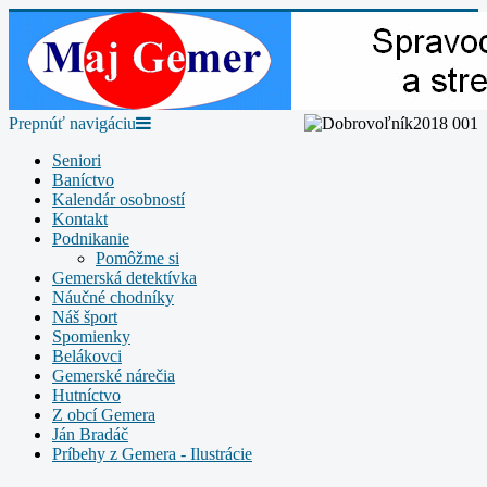
Prepnúť navigáciu
Seniori
Baníctvo
Kalendár osobností
Kontakt
Podnikanie
Pomôžme si
Gemerská detektívka
Náučné chodníky
Náš šport
Spomienky
Belákovci
Gemerské nárečia
Hutníctvo
Z obcí Gemera
Ján Bradáč
Príbehy z Gemera - Ilustrácie