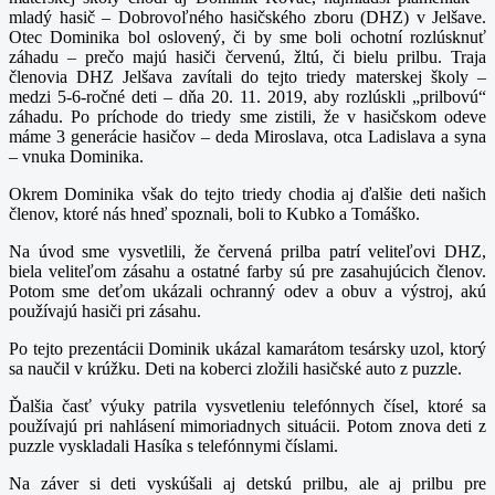
mladý hasič – Dobrovoľného hasičského zboru (DHZ) v Jelšave.
Otec Dominika bol oslovený, či by sme boli ochotní rozlúsknuť
záhadu – prečo majú hasiči červenú, žltú, či bielu prilbu.
Traja
členovia DHZ Jelšava zavítali do tejto triedy materskej školy –
medzi 5-6-ročné deti – dňa 20. 11. 2019, aby rozlúskli „prilbovú“
záhadu. Po príchode do triedy sme zistili, že v hasičskom odeve
máme 3 generácie hasičov – deda Miroslava, otca Ladislava a syna
– vnuka Dominika.
Okrem Dominika však do tejto triedy chodia aj ďalšie deti našich
členov, ktoré nás hneď spoznali, boli to Kubko a Tomáško.
Na úvod sme vysvetlili, že červená prilba patrí veliteľovi DHZ,
biela veliteľom zásahu a ostatné farby sú pre zasahujúcich členov.
Potom sme deťom ukázali ochranný odev a obuv a výstroj, akú
používajú hasiči pri zásahu.
Po tejto prezentácii Dominik ukázal kamarátom tesársky uzol, ktorý
sa naučil v krúžku.
Deti na koberci zložili hasičské auto z puzzle.
Ďalšia časť výuky patrila vysvetleniu telefónnych čísel, ktoré sa
používajú pri nahlásení mimoriadnych situácii. Potom znova deti z
puzzle vyskladali Hasíka s telefónnymi číslami.
Na záver si deti vyskúšali aj detskú prilbu, ale aj prilbu pre