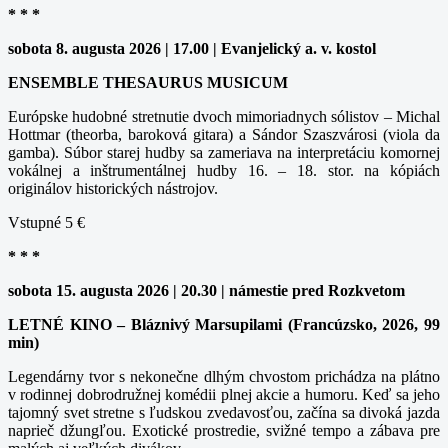
* * *
sobota 8. augusta 2026 | 17.00 | Evanjelický a. v. kostol
ENSEMBLE THESAURUS MUSICUM
Európske hudobné stretnutie dvoch mimoriadnych sólistov – Michal
Hottmar (theorba, baroková gitara) a Sándor Szaszvárosi (viola da
gamba). Súbor starej hudby sa zameriava na interpretáciu komornej
vokálnej a inštrumentálnej hudby 16. – 18. stor. na kópiách
originálov historických nástrojov.
Vstupné 5 €
* * *
sobota 15. augusta 2026 | 20.30 | námestie pred Rozkvetom
LETNÉ KINO – Bláznivý Marsupilami (Francúzsko, 2026, 99
min)
Legendárny tvor s nekonečne dlhým chvostom prichádza na plátno
v rodinnej dobrodružnej komédii plnej akcie a humoru. Keď sa jeho
tajomný svet stretne s ľudskou zvedavosťou, začína sa divoká jazda
naprieč džungľou. Exotické prostredie, svižné tempo a zábava pre