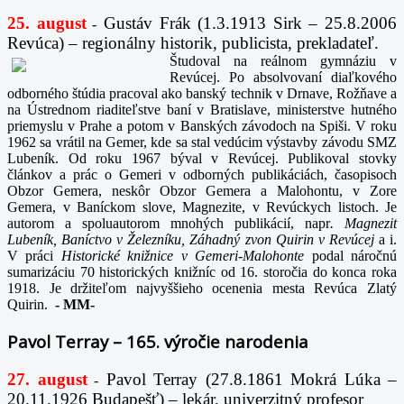
25. august
Gustáv Frák
(1.3.1913 Sirk – 25.8.2006
-
Revúca) – regionálny historik, publicista, prekladateľ.
Študoval na reálnom gymnáziu v
Revúcej. Po absolvovaní diaľkového
odborného štúdia pracoval ako banský technik v Drnave, Rožňave a
na Ústrednom riaditeľstve baní v Bratislave, ministerstve hutného
priemyslu v Prahe a potom v Banských závodoch na Spiši. V roku
1962 sa vrátil na Gemer, kde sa stal vedúcim výstavby závodu SMZ
Lubeník. Od roku 1967 býval v Revúcej. Publikoval stovky
článkov a prác o Gemeri v odborných publikáciách, časopisoch
Obzor Gemera, neskôr Obzor Gemera a Malohontu, v Zore
Gemera, v Baníckom slove, Magnezite, v Revúckych listoch. Je
autorom a spoluautorom mnohých publikácií, napr
. Magnezit
Lubeník, Baníctvo v Železníku, Záhadný zvon Quirin v Revúcej
a i.
V práci
Historické knižnice v Gemeri-Malohonte
podal náročnú
sumarizáciu 70 historických knižníc od 16. storočia do konca roka
1918. Je držiteľom najvyššieho ocenenia mesta Revúca Zlatý
Quirin.
-
MM-
Pavol Terray – 165. výročie narodenia
27. august
Pavol Terray
(27.8.1861 Mokrá Lúka –
-
20.11.1926 Budapešť) – lekár, univerzitný profesor