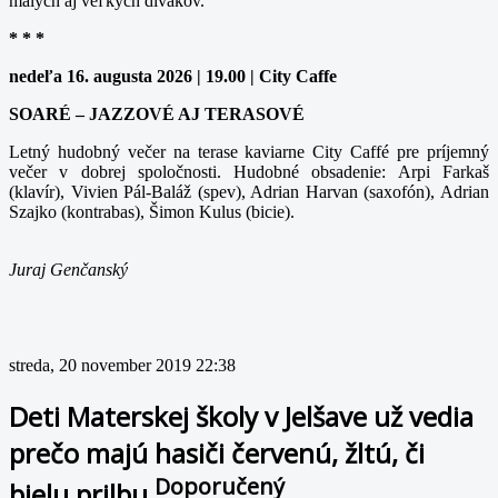
malých aj veľkých divákov.
* * *
nedeľa 16. augusta 2026 | 19.00 | City Caffe
SOARÉ – JAZZOVÉ AJ TERASOVÉ
Letný hudobný večer na terase kaviarne City Caffé pre príjemný
večer v dobrej spoločnosti. Hudobné obsadenie: Arpi Farkaš
(klavír), Vivien Pál-Baláž (spev), Adrian Harvan (saxofón), Adrian
Szajko (kontrabas), Šimon Kulus (bicie).
Juraj Genčanský
streda, 20 november 2019 22:38
Deti Materskej školy v Jelšave už vedia
prečo majú hasiči červenú, žltú, či
Doporučený
bielu prilbu