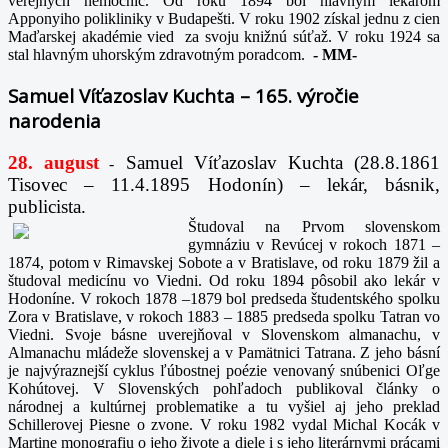
verejných nemocníc. Od roku 1894 bol hlavným lekárom
Apponyiho polikliniky v Budapešti. V roku 1902 získal jednu z cien
Maďarskej akadémie vied za svoju knižnú súťaž. V roku 1924 sa
stal hlavným uhorským zdravotným poradcom.
-
MM-
Samuel Víťazoslav Kuchta – 165. výročie
narodenia
28. august
Samuel Víťazoslav Kuchta (28.8.1861
-
Tisovec – 11.4.1895 Hodonín) – lekár, básnik,
publicista.
Študoval na Prvom slovenskom
gymnáziu v Revúcej v rokoch 1871 –
1874, potom v Rimavskej Sobote a v Bratislave, od roku 1879 žil a
študoval medicínu vo Viedni. Od roku 1894 pôsobil ako lekár v
Hodoníne. V rokoch 1878 –1879 bol predseda študentského spolku
Zora v Bratislave, v rokoch 1883 – 1885 predseda spolku Tatran vo
Viedni. Svoje básne uverejňoval v Slovenskom almanachu, v
Almanachu mládeže slovenskej a v Pamätnici Tatrana. Z jeho básní
je najvýraznejší cyklus ľúbostnej poézie venovaný snúbenici Oľge
Kohútovej. V Slovenských pohľadoch publikoval články o
národnej a kultúrnej problematike a tu vyšiel aj jeho preklad
Schillerovej Piesne o zvone. V roku 1982 vydal Michal Kocák v
Martine monografiu o jeho živote a diele i s jeho literárnymi prácami