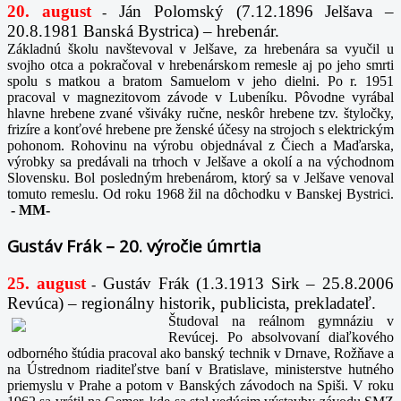
20. august
Ján Polomský (7.12.1896 Jelšava –
-
20.8.1981 Banská Bystrica) – hrebenár.
Základnú školu navštevoval v Jelšave, za hrebenára sa vyučil u
svojho otca a pokračoval v hrebenárskom remesle aj po jeho smrti
spolu s matkou a bratom Samuelom v jeho dielni. Po r. 1951
pracoval v magnezitovom závode v Lubeníku. Pôvodne vyrábal
hlavne hrebene zvané všiváky ručne, neskôr hrebene tzv. štyločky,
frizíre a konťové hrebene pre ženské účesy na strojoch s elektrickým
pohonom. Rohovinu na výrobu objednával z Čiech a Maďarska,
výrobky sa predávali na trhoch v Jelšave a okolí a na východnom
Slovensku. Bol posledným hrebenárom, ktorý sa v Jelšave venoval
tomuto remeslu. Od roku 1968 žil na dôchodku v Banskej Bystrici.
-
MM-
Gustáv Frák – 20. výročie úmrtia
25. august
Gustáv Frák
(1.3.1913 Sirk – 25.8.2006
-
Revúca) – regionálny historik, publicista, prekladateľ.
Študoval na reálnom gymnáziu v
Revúcej. Po absolvovaní diaľkového
odborného štúdia pracoval ako banský technik v Drnave, Rožňave a
na Ústrednom riaditeľstve baní v Bratislave, ministerstve hutného
priemyslu v Prahe a potom v Banských závodoch na Spiši. V roku