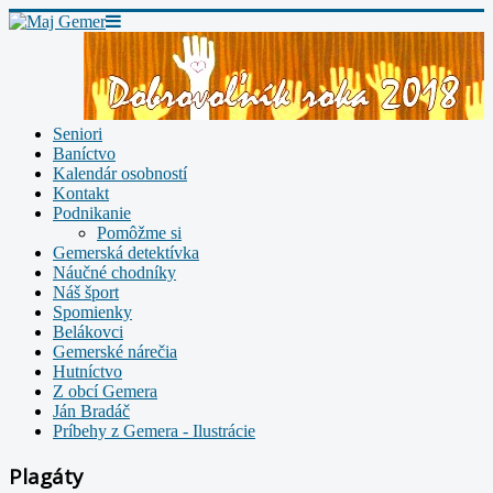
Seniori
Baníctvo
Kalendár osobností
Kontakt
Podnikanie
Pomôžme si
Gemerská detektívka
Náučné chodníky
Náš šport
Spomienky
Belákovci
Gemerské nárečia
Hutníctvo
Z obcí Gemera
Ján Bradáč
Príbehy z Gemera - Ilustrácie
Plagáty