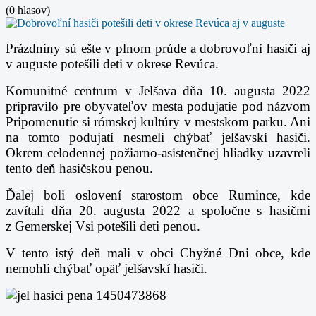
(0 hlasov)
Prázdniny sú ešte v plnom prúde a dobrovoľní hasiči aj
v auguste potešili deti v okrese Revúca.
Komunitné centrum v Jelšava dňa 10. augusta 2022
pripravilo pre obyvateľov mesta podujatie pod názvom
Pripomenutie si rómskej kultúry v mestskom parku. Ani
na tomto podujatí nesmeli chýbať jelšavskí hasiči.
Okrem celodennej požiarno-asistenčnej hliadky uzavreli
tento deň hasičskou penou.
Ďalej boli oslovení starostom obce Rumince, kde
zavítali dňa 20. augusta 2022 a spoločne s hasičmi
z Gemerskej Vsi potešili deti penou.
V tento istý deň mali v obci Chyžné Dni obce, kde
nemohli chýbať opäť jelšavskí hasiči.