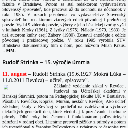
fakulte v Bratislave. Potom sa stal redaktorom vydavateľstva
Slovenský spisovateľ, kde pracoval až do odchodu na dôchodok v
roku 1985. V rokoch pôsobenia vo vydavateľstve Slovenský
spisovateľ bol redaktorom viacerých edícií pôvodnej i preloženej
poézie. Vydal 9 zbierok poézie, výbery z jeho básnickej tvorby vyšli
v knihách Kroky (1961), Z lyriky (1975), Nálady (1979, 1983). Je
tiež autorom knihy esejí Zábery (1980). Zostavil antológie a edície
pôvodnej i prekladovej poézie. V roku 1995 vyrobila STV
Bratislava dokumentárny film o ňom, pod názvom Milan Kraus.
-
MM-
Rudolf Strinka – 15. výročie úmrtia
11. august
– Rudolf Strinka (19.6.1927 Mokrá Lúka –
11.8.2011 Revúca) – učiteľ, spisovateľ.
Základné vzdelanie získal v Revúcej,
študoval na Učiteľskej akadémii v
Banskej Štiavnici, potom na Pedagogickej fakulte UK v Bratislave.
Pôsobil v Revúčke, Kopráši, Muráni, neskôr v Revúcej. Ako učiteľ
základnej školy v Revúcej sa podieľal na vzdelávaní a výchove
niekoľkých generácií detí, ktoré viedol aj k poznávaniu i ochrane
prírody. Dlhé roky bol členom i funkcionárom poľovníckych
združení v rodnej obci. Literárne pretvoril zážitky z prírody a potom
ich uverejňoval v časopise Poľovníctvo a rybárstvo, v časopise pre