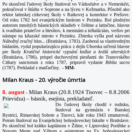
Po skončení ľudovej školy študoval vo Vádosfalve a v Nemeskéri,
pokračoval v štúdiu v Soprone a na lýceu v Kežmarku. Pôsobil ako
rektor latinskej cirkevnej školy v Ratkovej a konrektor v Prešove.
Od roku 1782 bol evanjelickým farárom v Pezinku. Bol plodným
autorom mnohých básnických skladieb v češtine a latinčine, hlavne
k svadbám priateľov a literátov, k meninám a inštaláciám, veršov pri
nástupe na kňazské miesto v Pezinku. Zbierka vyšla pod názvom
Nábožný zvučný hlas...
(Bratislava, 1783). Zaoberal sa vlastivedným
bádaním, vydal popularizujúcu prácu z dejín Uhorska určenú hlavne
pre školy
Kratičné historické vypsání knížat a králů uherských
(Bratislava, 1786), prispel duchovnými piesňami do Tranovského
Cithary sanctorum z roku 1787, pripravil vydanie
Biblia sacra
(1787). Prekladal z maďarčiny.
-
MM-
Milan Kraus - 20. výročie úmrtia
8. august
Milan Kraus (20.8.1924 Tisovec – 8.8.2006
-
Prievidza) – básnik, esejista, prekladateľ.
Do ľudovej školy chodil v rodisku,
študoval na gymnáziu v Banskej
Bystrici, Rimavskej Sobote a Tisovci, kde roku 1943 zmaturoval.
Potom študoval na Evanjelickej bohosloveckej fakulte v Bratislave.
Po skončení bol krátko kaplánom v Žiline, v Liptovskej Porúbke a
Novom Meste nad Váhom a asistentom na Ev. bohosloveckej