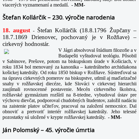
viacerých vyznamenaní a medailí.
-
MM-
Štefan Kollárčik – 230. výročie narodenia
18. august
Štefan Kollárčik (18.8.1796 Župčany –
-
18.7.1869 Drienovec, pochovaný je v Rožňave) –
cirkevný hodnostár.
V Jágri absolvoval štúdium filozofie a v
Budapešti vyštudoval teológiu. Pôsobil
v Sabinove, Prešove, potom na biskupskom úrade v Košiciach, v
roku 1834 bol menovaný za kanonika – katedrálneho archidiakona
košickej katedrály. Od roku 1850 biskup v Rožňave. Sústreďoval sa
na úpravu cirkevných pomerov na biskupstve, utlmil aj maďarizačné
snahy v rožňavskej diecéze, kde Slováci v cirkevnej hierarchii
zaujímali rovnocenné postavenie. Mecén cirkevného školstva,
rožňavské gymnázium rozšíril na 8-triedne, vybudoval ústav pre
výchovu dievčat, podporoval chudobných študentov, založil nadáciu
na zaistenie platov učiteľov, pracoval na založení nemocnice. Dal
obnoviť a pretvoriť interiér rožňavskej katedrály. Jeho telesné
pozostatky sú uložené v krypte rožňavskej katedrály.
-
MM-
Ján Polomský – 45. výročie úmrtia