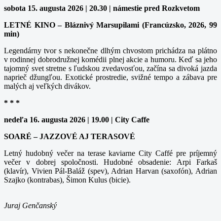
sobota 15. augusta 2026 | 20.30 | námestie pred Rozkvetom
LETNÉ KINO – Bláznivý Marsupilami (Francúzsko, 2026, 99
min)
Legendárny tvor s nekonečne dlhým chvostom prichádza na plátno
v rodinnej dobrodružnej komédii plnej akcie a humoru. Keď sa jeho
tajomný svet stretne s ľudskou zvedavosťou, začína sa divoká jazda
naprieč džungľou. Exotické prostredie, svižné tempo a zábava pre
malých aj veľkých divákov.
* * *
nedeľa 16. augusta 2026 | 19.00 | City Caffe
SOARÉ – JAZZOVÉ AJ TERASOVÉ
Letný hudobný večer na terase kaviarne City Caffé pre príjemný
večer v dobrej spoločnosti. Hudobné obsadenie: Arpi Farkaš
(klavír), Vivien Pál-Baláž (spev), Adrian Harvan (saxofón), Adrian
Szajko (kontrabas), Šimon Kulus (bicie).
Juraj Genčanský