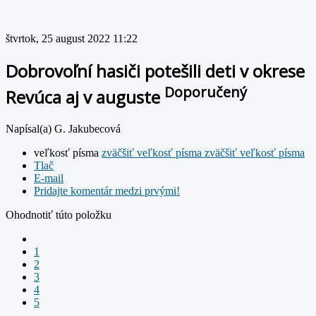
štvrtok, 25 august 2022 11:22
Dobrovoľní hasiči potešili deti v okrese
Doporučený
Revúca aj v auguste
Napísal(a) G. Jakubecová
veľkosť písma
zväčšiť veľkosť písma
zväčšiť veľkosť písma
Tlač
E-mail
Pridajte komentár medzi prvými!
Ohodnotiť túto položku
1
2
3
4
5