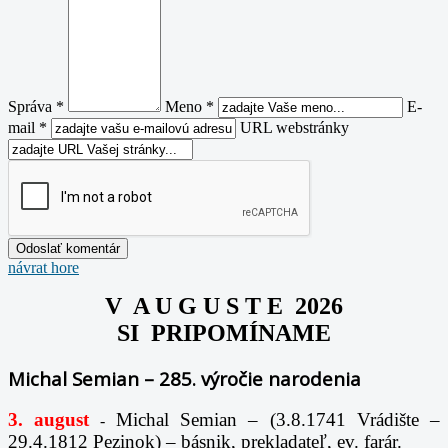
Správa *
Meno *
E-
mail *
URL webstránky
návrat hore
V A U G U S T E 2026
SI PRIPOMÍNAME
Michal Semian – 285. výročie narodenia
3. august
Michal Semian – (3.8.1741 Vrádište –
-
29.4.1812 Pezinok) – básnik, prekladateľ, ev. farár.