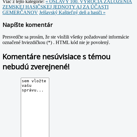
Viac z tejto kategórie:
« OSLAVY 100. VÝROČIA ZALOŽENIA
ZEMSKEJ HASIČSKEJ JEDNOTY AJ ZA ÚČASTI
GEMERČANOV
Jelšavský Kaštieľný deň a hasiči »
Napíšte komentár
Presvedčte sa prosím, že ste vložili všetky požadované informácie
označené hviezdičkou (*) . HTML kód nie je povolený.
Komentáre nesúvisiace s témou
nebudú zverejnené!