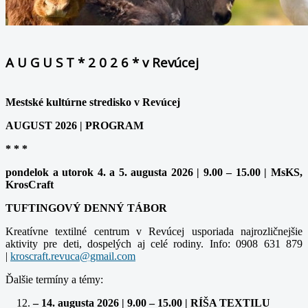
A U G U S T * 2 0 2 6 * v Revúcej
Mestské kultúrne stredisko v Revúcej
AUGUST 2026 | PROGRAM
* * *
pondelok a utorok 4. a 5. augusta 2026 | 9.00 – 15.00 | MsKS,
KrosCraft
TUFTINGOVÝ DENNÝ TÁBOR
Kreatívne textilné centrum v Revúcej usporiada najrozličnejšie
aktivity pre deti, dospelých aj celé rodiny. Info: 0908 631 879
|
kroscraft.revuca@gmail.com
Ďalšie termíny a témy:
– 14. augusta 2026 | 9.00 – 15.00 | RÍŠA TEXTILU