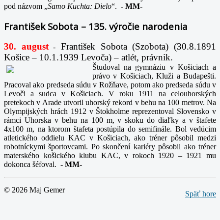
pod názvom „
Samo Kuchta: Dielo
“.
-
MM-
František Sobota – 135. výročie narodenia
30. august
František Sobota (Szobota) (30.8.1891
-
Košice – 10.1.1939 Levoča) – atlét, právnik.
Študoval na gymnáziu v Košiciach a
právo v Košiciach, Kluži a Budapešti.
Pracoval ako predseda súdu v Rožňave, potom ako predseda súdu v
Levoči a sudca v Košiciach. V roku 1911 na celouhorských
pretekoch v Arade utvoril uhorský rekord v behu na 100 metrov. Na
Olympijských hrách 1912 v Štokholme reprezentoval Slovensko v
rámci Uhorska v behu na 100 m, v skoku do diaľky a v štafete
4x100 m, na ktorom štafeta postúpila do semifinále. Bol vedúcim
atletického oddielu KAC v Košiciach, ako tréner pôsobil medzi
robotníckymi športovcami. Po skončení kariéry pôsobil ako tréner
materského košického klubu KAC, v rokoch 1920 – 1921 mu
dokonca šéfoval.
-
MM-
© 2026 Maj Gemer
Späť hore