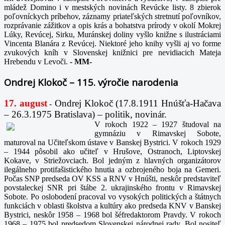
mládež Domino i v mestských novinách Revúcke listy. 8 zbierok
poľovníckych príbehov, záznamy priateľských stretnutí poľovníkov,
rozprávanie zážitkov a opis krás a bohatstva prírody v okolí Mokrej
Lúky, Revúcej, Sirku, Muránskej doliny vyšlo knižne s ilustráciami
Vincenta Blanára z Revúcej. Niektoré jeho knihy vyšli aj vo forme
zvukových kníh v Slovenskej knižnici pre nevidiacich Mateja
Hrebendu v Levoči.
-
MM-
Ondrej Klokoč – 115. výročie narodenia
17. august
Ondrej Klokoč (17.8.1911 Hnúšťa-Hačava
-
– 26.3.1975 Bratislava) – politik, novinár.
V rokoch 1922 – 1927 študoval na
gymnáziu v Rimavskej Sobote,
maturoval na Učiteľskom ústave v Banskej Bystrici. V rokoch 1929
– 1944 pôsobil ako učiteľ v Hrušove, Ostranoch, Liptovskej
Kokave, v Striežovciach. Bol jedným z hlavných organizátorov
ilegálneho protifašistického hnutia a ozbrojeného boja na Gemeri.
Počas SNP predseda OV KSS a RNV v Hnúšti, neskôr predstaviteľ
povstaleckej SNR pri štábe 2. ukrajinského frontu v Rimavskej
Sobote. Po oslobodení pracoval vo vysokých politických a štátnych
funkciách v oblasti školstva a kultúry ako predseda KNV v Banskej
Bystrici, neskôr 1958 – 1968 bol šéfredaktorom Pravdy. V rokoch
1968 – 1975 bol predsedom Slovenskej národnej rady. Bol nositeľ