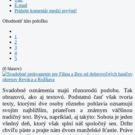
E-mail
Pridajte komentár medzi prvými!
Ohodnotiť túto položku
1
2
3
4
5
(0 hlasov)
Svadobné oznámenia majú rôznorodú podobu. Tak
obrazovú, ako aj textovú. Podstatnú časť však tvoria
texty, ktorými dve osoby rôzneho pohlavia oznamujú
svojim najbližším, priateľom a známym väčšinou
tradičný text. Býva, napríklad, aj takýto: Sobota je jeden
všedný deň, ktorý však splní náš spoločný sen. Držte
chvíľu päste a prajte nám dvom manželské šťastie. Práve