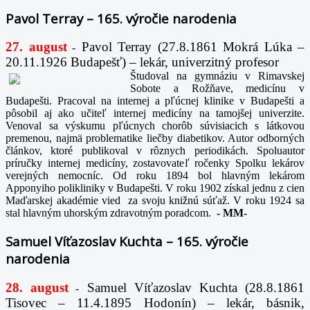
Pavol Terray – 165. výročie narodenia
27. august
Pavol Terray
(27.8.1861 Mokrá Lúka –
-
20.11.1926 Budapešť) – lekár, univerzitný profesor
Študoval na gymnáziu v Rimavskej
Sobote a Rožňave, medicínu v
Budapešti. Pracoval na internej a pľúcnej klinike v Budapešti a
pôsobil aj ako učiteľ internej medicíny na tamojšej univerzite.
Venoval sa výskumu pľúcnych chorôb súvisiacich s látkovou
premenou, najmä problematike liečby diabetikov. Autor odborných
článkov, ktoré publikoval v rôznych periodikách. Spoluautor
príručky internej medicíny, zostavovateľ ročenky Spolku lekárov
verejných nemocníc. Od roku 1894 bol hlavným lekárom
Apponyiho polikliniky v Budapešti. V roku 1902 získal jednu z cien
Maďarskej akadémie vied za svoju knižnú súťaž. V roku 1924 sa
stal hlavným uhorským zdravotným poradcom.
-
MM-
Samuel Víťazoslav Kuchta – 165. výročie
narodenia
28. august
Samuel Víťazoslav Kuchta (28.8.1861
-
Tisovec – 11.4.1895 Hodonín) – lekár, básnik,