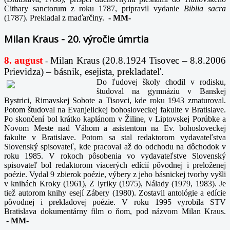
Cithary sanctorum z roku 1787, pripravil vydanie
Biblia sacra
(1787). Prekladal z maďarčiny.
-
MM-
Milan Kraus - 20. výročie úmrtia
8. august
Milan Kraus (20.8.1924 Tisovec – 8.8.2006
-
Prievidza) – básnik, esejista, prekladateľ.
Do ľudovej školy chodil v rodisku,
študoval na gymnáziu v Banskej
Bystrici, Rimavskej Sobote a Tisovci, kde roku 1943 zmaturoval.
Potom študoval na Evanjelickej bohosloveckej fakulte v Bratislave.
Po skončení bol krátko kaplánom v Žiline, v Liptovskej Porúbke a
Novom Meste nad Váhom a asistentom na Ev. bohosloveckej
fakulte v Bratislave. Potom sa stal redaktorom vydavateľstva
Slovenský spisovateľ, kde pracoval až do odchodu na dôchodok v
roku 1985. V rokoch pôsobenia vo vydavateľstve Slovenský
spisovateľ bol redaktorom viacerých edícií pôvodnej i preloženej
poézie. Vydal 9 zbierok poézie, výbery z jeho básnickej tvorby vyšli
v knihách Kroky (1961), Z lyriky (1975), Nálady (1979, 1983). Je
tiež autorom knihy esejí Zábery (1980). Zostavil antológie a edície
pôvodnej i prekladovej poézie. V roku 1995 vyrobila STV
Bratislava dokumentárny film o ňom, pod názvom Milan Kraus.
-
MM-