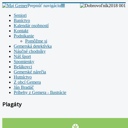
Prepnúť navigáciu
Seniori
Baníctvo
Kalendár osobností
Kontakt
Podnikanie
Pomôžme si
Gemerská detektívka
Náučné chodníky
Náš šport
Spomienky
Belákovci
Gemerské nárečia
Hutníctvo
Z obcí Gemera
Ján Bradáč
Príbehy z Gemera - Ilustrácie
Plagáty