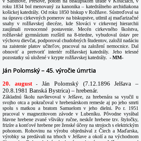
v Sabinove, Prešove, potom na biskupskom úrade v Košiciach, v
roku 1834 bol menovaný za kanonika – katedrálneho archidiakona
košickej katedrály. Od roku 1850 biskup v Rožňave. Sústreďoval sa
na úpravu cirkevných pomerov na biskupstve, utlmil aj maďarizačné
snahy v rožňavskej diecéze, kde Slováci v cirkevnej hierarchii
zaujímali rovnocenné postavenie. Mecén cirkevného školstva,
rožňavské gymnázium rozšíril na 8-triedne, vybudoval ústav pre
výchovu dievčat, podporoval chudobných študentov, založil nadáciu
na zaistenie platov učiteľov, pracoval na založení nemocnice. Dal
obnoviť a pretvoriť interiér rožňavskej katedrály. Jeho telesné
pozostatky sú uložené v krypte rožňavskej katedrály.
-
MM-
Ján Polomský – 45. výročie úmrtia
20. august
Ján Polomský (7.12.1896 Jelšava –
-
20.8.1981 Banská Bystrica) – hrebenár.
Základnú školu navštevoval v Jelšave, za hrebenára sa vyučil u
svojho otca a pokračoval v hrebenárskom remesle aj po jeho smrti
spolu s matkou a bratom Samuelom v jeho dielni. Po r. 1951
pracoval v magnezitovom závode v Lubeníku. Pôvodne vyrábal
hlavne hrebene zvané všiváky ručne, neskôr hrebene tzv. štyločky,
frizíre a konťové hrebene pre ženské účesy na strojoch s elektrickým
pohonom. Rohovinu na výrobu objednával z Čiech a Maďarska,
výrobky sa predávali na trhoch v Jelšave a okolí a na východnom