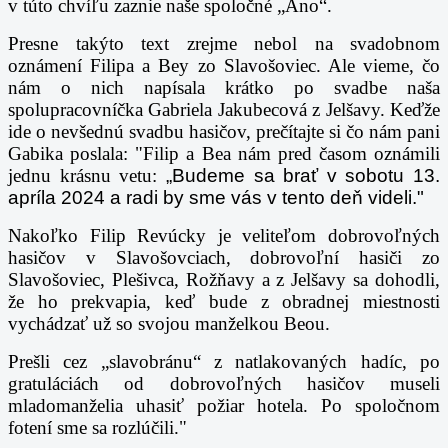
v túto chvíľu zaznie naše spoločné „Áno“.
Presne takýto text zrejme nebol na svadobnom
oznámení Filipa a Bey zo Slavošoviec. Ale vieme, čo
nám o nich napísala krátko po svadbe naša
spolupracovníčka Gabriela Jakubecová z Jelšavy. Keďže
ide o nevšednú svadbu hasičov, prečítajte si čo nám pani
Gabika poslala: "Filip a Bea nám pred časom oznámili
jednu krásnu vetu:
„Budeme sa brať v sobotu 13.
apríla 2024 a radi by sme vás v tento deň videli."
Nakoľko Filip Revúcky je veliteľom dobrovoľných
hasičov v Slavošovciach, dobrovoľní hasiči zo
Slavošoviec, Plešivca, Rožňavy a z Jelšavy sa dohodli,
že ho prekvapia, keď bude z obradnej miestnosti
vychádzať už so svojou manželkou Beou.
Prešli cez „slavobránu“ z natlakovaných hadíc, po
gratuláciách od dobrovoľných hasičov museli
mladomanželia uhasiť požiar hotela. Po spoločnom
fotení sme sa rozlúčili."