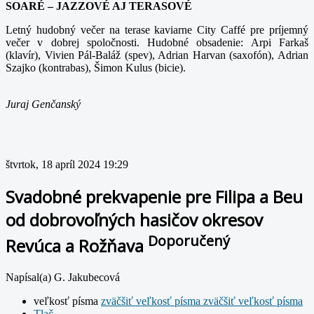
SOARÉ – JAZZOVÉ AJ TERASOVÉ
Letný hudobný večer na terase kaviarne City Caffé pre príjemný
večer v dobrej spoločnosti. Hudobné obsadenie: Arpi Farkaš
(klavír), Vivien Pál-Baláž (spev), Adrian Harvan (saxofón), Adrian
Szajko (kontrabas), Šimon Kulus (bicie).
Juraj Genčanský
štvrtok, 18 apríl 2024 19:29
Svadobné prekvapenie pre Filipa a Beu
od dobrovoľných hasičov okresov
Doporučený
Revúca a Rožňava
Napísal(a) G. Jakubecová
veľkosť písma
zväčšiť veľkosť písma
zväčšiť veľkosť písma
Tlač