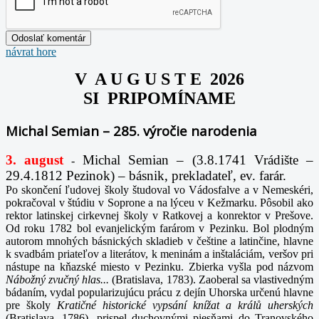
návrat hore
V A U G U S T E 2026
SI PRIPOMÍNAME
Michal Semian – 285. výročie narodenia
3. august
Michal Semian – (3.8.1741 Vrádište –
-
29.4.1812 Pezinok) – básnik, prekladateľ, ev. farár.
Po skončení ľudovej školy študoval vo Vádosfalve a v Nemeskéri,
pokračoval v štúdiu v Soprone a na lýceu v Kežmarku. Pôsobil ako
rektor latinskej cirkevnej školy v Ratkovej a konrektor v Prešove.
Od roku 1782 bol evanjelickým farárom v Pezinku. Bol plodným
autorom mnohých básnických skladieb v češtine a latinčine, hlavne
k svadbám priateľov a literátov, k meninám a inštaláciám, veršov pri
nástupe na kňazské miesto v Pezinku. Zbierka vyšla pod názvom
Nábožný zvučný hlas...
(Bratislava, 1783). Zaoberal sa vlastivedným
bádaním, vydal popularizujúcu prácu z dejín Uhorska určenú hlavne
pre školy
Kratičné historické vypsání knížat a králů uherských
(Bratislava, 1786), prispel duchovnými piesňami do Tranovského