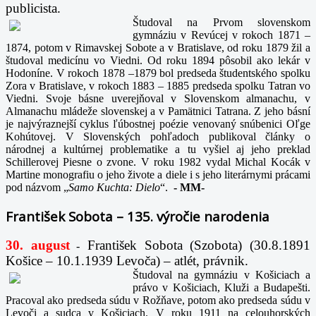
publicista.
Študoval na Prvom slovenskom
gymnáziu v Revúcej v rokoch 1871 –
1874, potom v Rimavskej Sobote a v Bratislave, od roku 1879 žil a
študoval medicínu vo Viedni. Od roku 1894 pôsobil ako lekár v
Hodoníne. V rokoch 1878 –1879 bol predseda študentského spolku
Zora v Bratislave, v rokoch 1883 – 1885 predseda spolku Tatran vo
Viedni. Svoje básne uverejňoval v Slovenskom almanachu, v
Almanachu mládeže slovenskej a v Pamätnici Tatrana. Z jeho básní
je najvýraznejší cyklus ľúbostnej poézie venovaný snúbenici Oľge
Kohútovej. V Slovenských pohľadoch publikoval články o
národnej a kultúrnej problematike a tu vyšiel aj jeho preklad
Schillerovej Piesne o zvone. V roku 1982 vydal Michal Kocák v
Martine monografiu o jeho živote a diele i s jeho literárnymi prácami
pod názvom „
Samo Kuchta: Dielo
“.
-
MM-
František Sobota – 135. výročie narodenia
30. august
František Sobota (Szobota) (30.8.1891
-
Košice – 10.1.1939 Levoča) – atlét, právnik.
Študoval na gymnáziu v Košiciach a
právo v Košiciach, Kluži a Budapešti.
Pracoval ako predseda súdu v Rožňave, potom ako predseda súdu v
Levoči a sudca v Košiciach. V roku 1911 na celouhorských