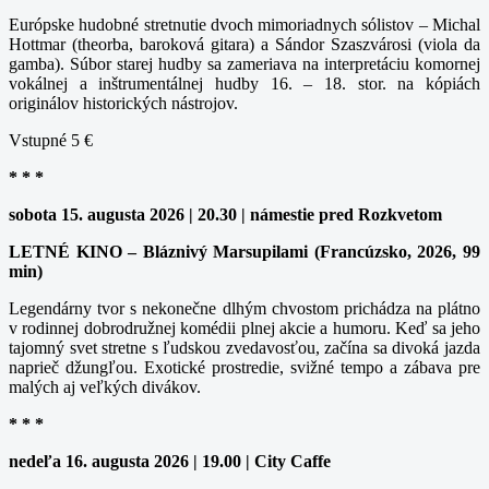
Európske hudobné stretnutie dvoch mimoriadnych sólistov – Michal
Hottmar (theorba, baroková gitara) a Sándor Szaszvárosi (viola da
gamba). Súbor starej hudby sa zameriava na interpretáciu komornej
vokálnej a inštrumentálnej hudby 16. – 18. stor. na kópiách
originálov historických nástrojov.
Vstupné 5 €
* * *
sobota 15. augusta 2026 | 20.30 | námestie pred Rozkvetom
LETNÉ KINO – Bláznivý Marsupilami (Francúzsko, 2026, 99
min)
Legendárny tvor s nekonečne dlhým chvostom prichádza na plátno
v rodinnej dobrodružnej komédii plnej akcie a humoru. Keď sa jeho
tajomný svet stretne s ľudskou zvedavosťou, začína sa divoká jazda
naprieč džungľou. Exotické prostredie, svižné tempo a zábava pre
malých aj veľkých divákov.
* * *
nedeľa 16. augusta 2026 | 19.00 | City Caffe