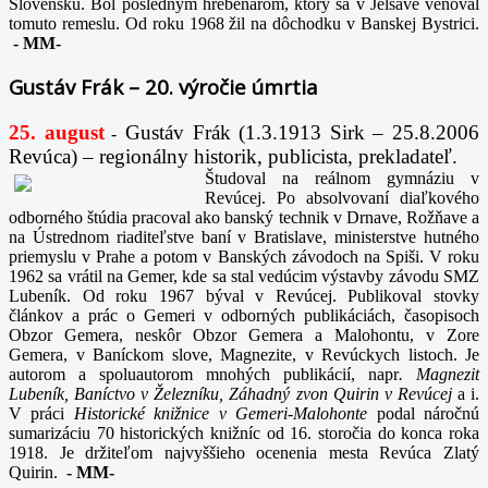
Slovensku. Bol posledným hrebenárom, ktorý sa v Jelšave venoval
tomuto remeslu. Od roku 1968 žil na dôchodku v Banskej Bystrici.
-
MM-
Gustáv Frák – 20. výročie úmrtia
25. august
Gustáv Frák
(1.3.1913 Sirk – 25.8.2006
-
Revúca) – regionálny historik, publicista, prekladateľ.
Študoval na reálnom gymnáziu v
Revúcej. Po absolvovaní diaľkového
odborného štúdia pracoval ako banský technik v Drnave, Rožňave a
na Ústrednom riaditeľstve baní v Bratislave, ministerstve hutného
priemyslu v Prahe a potom v Banských závodoch na Spiši. V roku
1962 sa vrátil na Gemer, kde sa stal vedúcim výstavby závodu SMZ
Lubeník. Od roku 1967 býval v Revúcej. Publikoval stovky
článkov a prác o Gemeri v odborných publikáciách, časopisoch
Obzor Gemera, neskôr Obzor Gemera a Malohontu, v Zore
Gemera, v Baníckom slove, Magnezite, v Revúckych listoch. Je
autorom a spoluautorom mnohých publikácií, napr
. Magnezit
Lubeník, Baníctvo v Železníku, Záhadný zvon Quirin v Revúcej
a i.
V práci
Historické knižnice v Gemeri-Malohonte
podal náročnú
sumarizáciu 70 historických knižníc od 16. storočia do konca roka
1918. Je držiteľom najvyššieho ocenenia mesta Revúca Zlatý
Quirin.
-
MM-