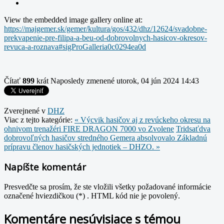
View the embedded image gallery online at:
https://majgemer.sk/gemer/kultura/gos/432/dhz/12624/svadobne-
prekvapenie-pre-filipa-a-beu-od-dobrovolnych-hasicov-okresov-
revuca-a-roznava#sigProGalleria0c0294ea0d
Čítať
899
krát
Naposledy zmenené utorok, 04 jún 2024 14:43
Zverejnené v
DHZ
Viac z tejto kategórie:
« Výcvik hasičov aj z revúckeho okresu na
ohnivom trenažéri FIRE DRAGON 7000 vo Zvolene
Tridsaťdva
dobrovoľných hasičov stredného Gemera absolvovalo Základnú
prípravu členov hasičských jednotiek – DHZO. »
Napíšte komentár
Presvedčte sa prosím, že ste vložili všetky požadované informácie
označené hviezdičkou (*) . HTML kód nie je povolený.
Komentáre nesúvisiace s témou