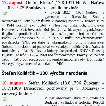
17. august
Ondrej Klokoč (17.8.1911 Hnúšťa-Hačava
-
– 26.3.1975 Bratislava) – politik, novinár.
V rokoch 1922 – 1927 študoval na
gymnáziu v Rimavskej Sobote,
maturoval na Učiteľskom ústave v Banskej Bystrici. V rokoch 1929
– 1944 pôsobil ako učiteľ v Hrušove, Ostranoch, Liptovskej
Kokave, v Striežovciach. Bol jedným z hlavných organizátorov
ilegálneho protifašistického hnutia a ozbrojeného boja na Gemeri.
Počas SNP predseda OV KSS a RNV v Hnúšti, neskôr predstaviteľ
povstaleckej SNR pri štábe 2. ukrajinského frontu v Rimavskej
Sobote. Po oslobodení pracoval vo vysokých politických a štátnych
funkciách v oblasti školstva a kultúry ako predseda KNV v Banskej
Bystrici, neskôr 1958 – 1968 bol šéfredaktorom Pravdy. V rokoch
1968 – 1975 bol predsedom Slovenskej národnej rady. Bol nositeľ
viacerých vyznamenaní a medailí.
-
MM-
Štefan Kollárčik – 230. výročie narodenia
18. august
Štefan Kollárčik (18.8.1796 Župčany –
-
18.7.1869 Drienovec, pochovaný je v Rožňave) –
cirkevný hodnostár.
V Jágri absolvoval štúdium filozofie a v
Budapešti vyštudoval teológiu. Pôsobil