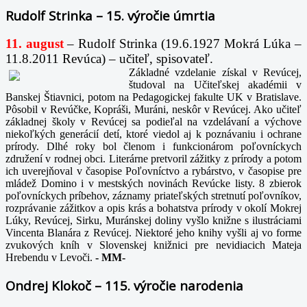
Rudolf Strinka – 15. výročie úmrtia
11. august
– Rudolf Strinka (19.6.1927 Mokrá Lúka –
11.8.2011 Revúca) – učiteľ, spisovateľ.
Základné vzdelanie získal v Revúcej,
študoval na Učiteľskej akadémii v
Banskej Štiavnici, potom na Pedagogickej fakulte UK v Bratislave.
Pôsobil v Revúčke, Kopráši, Muráni, neskôr v Revúcej. Ako učiteľ
základnej školy v Revúcej sa podieľal na vzdelávaní a výchove
niekoľkých generácií detí, ktoré viedol aj k poznávaniu i ochrane
prírody. Dlhé roky bol členom i funkcionárom poľovníckych
združení v rodnej obci. Literárne pretvoril zážitky z prírody a potom
ich uverejňoval v časopise Poľovníctvo a rybárstvo, v časopise pre
mládež Domino i v mestských novinách Revúcke listy. 8 zbierok
poľovníckych príbehov, záznamy priateľských stretnutí poľovníkov,
rozprávanie zážitkov a opis krás a bohatstva prírody v okolí Mokrej
Lúky, Revúcej, Sirku, Muránskej doliny vyšlo knižne s ilustráciami
Vincenta Blanára z Revúcej. Niektoré jeho knihy vyšli aj vo forme
zvukových kníh v Slovenskej knižnici pre nevidiacich Mateja
Hrebendu v Levoči.
-
MM-
Ondrej Klokoč – 115. výročie narodenia