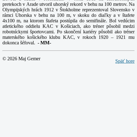
pretekoch v Arade utvoril uhorský rekord v behu na 100 metrov. Na
Olympijských hrách 1912 v Štokholme reprezentoval Slovensko v
rámci Uhorska v behu na 100 m, v skoku do diaľky a v štafete
4x100 m, na ktorom štafeta postúpila do semifinále. Bol vedúcim
atletického oddielu KAC v Košiciach, ako tréner pôsobil medzi
robotníckymi športovcami. Po skončení kariéry pôsobil ako tréner
materského košického klubu KAC, v rokoch 1920 – 1921 mu
dokonca šéfoval.
-
MM-
© 2026 Maj Gemer
Späť hore