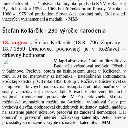
funkciách v oblasti školstva a kultúry ako predseda KNV v Banskej
Bystrici, neskôr 1958 – 1968 bol šéfredaktorom Pravdy. V rokoch
1968 – 1975 bol predsedom Slovenskej národnej rady. Bol nositeľ
viacerých vyznamenaní a medailí.
-
MM-
Štefan Kollárčik – 230. výročie narodenia
18. august
Štefan Kollárčik (18.8.1796 Župčany –
-
18.7.1869 Drienovec, pochovaný je v Rožňave) –
cirkevný hodnostár.
V Jágri absolvoval štúdium filozofie a v
Budapešti vyštudoval teológiu. Pôsobil
v Sabinove, Prešove, potom na biskupskom úrade v Košiciach, v
roku 1834 bol menovaný za kanonika – katedrálneho archidiakona
košickej katedrály. Od roku 1850 biskup v Rožňave. Sústreďoval sa
na úpravu cirkevných pomerov na biskupstve, utlmil aj maďarizačné
snahy v rožňavskej diecéze, kde Slováci v cirkevnej hierarchii
zaujímali rovnocenné postavenie. Mecén cirkevného školstva,
rožňavské gymnázium rozšíril na 8-triedne, vybudoval ústav pre
výchovu dievčat, podporoval chudobných študentov, založil nadáciu
na zaistenie platov učiteľov, pracoval na založení nemocnice. Dal
obnoviť a pretvoriť interiér rožňavskej katedrály. Jeho telesné
pozostatky sú uložené v krypte rožňavskej katedrály.
-
MM-