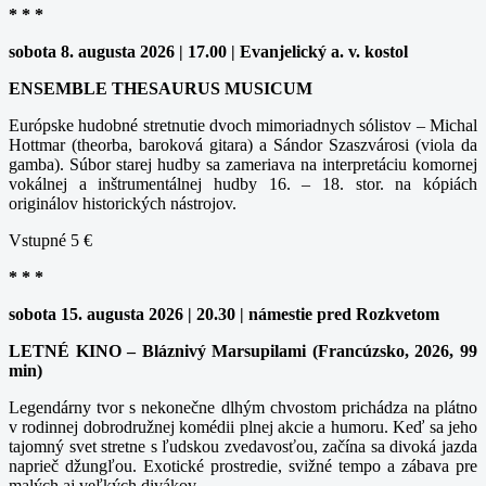
* * *
sobota 8. augusta 2026 | 17.00 | Evanjelický a. v. kostol
ENSEMBLE THESAURUS MUSICUM
Európske hudobné stretnutie dvoch mimoriadnych sólistov – Michal
Hottmar (theorba, baroková gitara) a Sándor Szaszvárosi (viola da
gamba). Súbor starej hudby sa zameriava na interpretáciu komornej
vokálnej a inštrumentálnej hudby 16. – 18. stor. na kópiách
originálov historických nástrojov.
Vstupné 5 €
* * *
sobota 15. augusta 2026 | 20.30 | námestie pred Rozkvetom
LETNÉ KINO – Bláznivý Marsupilami (Francúzsko, 2026, 99
min)
Legendárny tvor s nekonečne dlhým chvostom prichádza na plátno
v rodinnej dobrodružnej komédii plnej akcie a humoru. Keď sa jeho
tajomný svet stretne s ľudskou zvedavosťou, začína sa divoká jazda
naprieč džungľou. Exotické prostredie, svižné tempo a zábava pre
malých aj veľkých divákov.