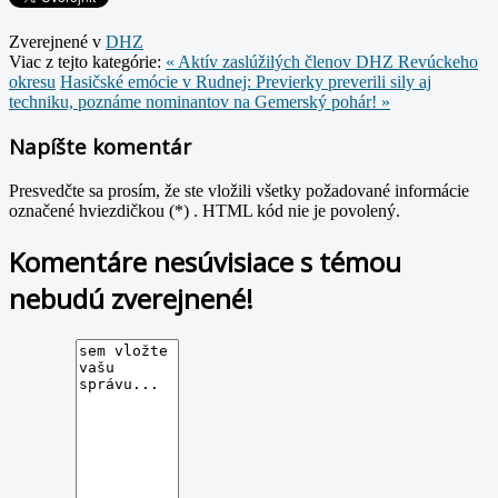
Zverejnené v
DHZ
Viac z tejto kategórie:
« Aktív zaslúžilých členov DHZ Revúckeho
okresu
Hasičské emócie v Rudnej: Previerky preverili sily aj
techniku, poznáme nominantov na Gemerský pohár! »
Napíšte komentár
Presvedčte sa prosím, že ste vložili všetky požadované informácie
označené hviezdičkou (*) . HTML kód nie je povolený.
Komentáre nesúvisiace s témou
nebudú zverejnené!