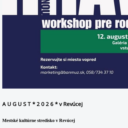
A U G U S T * 2 0 2 6 * v Revúcej
Mestské kultúrne stredisko v Revúcej