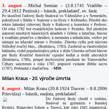
3. august
Michal Semian – (3.8.1741 Vrádište –
-
29.4.1812 Pezinok) – básnik, prekladateľ, ev. farár.
Po skončení ľudovej školy študoval vo Vádosfalve a v Nemeskéri,
pokračoval v štúdiu v Soprone a na lýceu v Kežmarku. Pôsobil ako
rektor latinskej cirkevnej školy v Ratkovej a konrektor v Prešove.
Od roku 1782 bol evanjelickým farárom v Pezinku. Bol plodným
autorom mnohých básnických skladieb v češtine a latinčine, hlavne
k svadbám priateľov a literátov, k meninám a inštaláciám, veršov pri
nástupe na kňazské miesto v Pezinku. Zbierka vyšla pod názvom
Nábožný zvučný hlas...
(Bratislava, 1783). Zaoberal sa vlastivedným
bádaním, vydal popularizujúcu prácu z dejín Uhorska určenú hlavne
pre školy
Kratičné historické vypsání knížat a králů uherských
(Bratislava, 1786), prispel duchovnými piesňami do Tranovského
Cithary sanctorum z roku 1787, pripravil vydanie
Biblia sacra
(1787). Prekladal z maďarčiny.
-
MM-
Milan Kraus - 20. výročie úmrtia
8. august
Milan Kraus (20.8.1924 Tisovec – 8.8.2006
-
Prievidza) – básnik, esejista, prekladateľ.
Do ľudovej školy chodil v rodisku,
študoval na gymnáziu v Banskej
Bystrici, Rimavskej Sobote a Tisovci, kde roku 1943 zmaturoval.