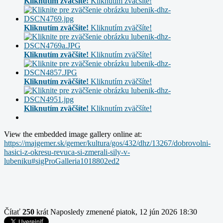
Kliknutím zväčšíte!
Kliknutím zväčšíte!
Kliknutím zväčšíte!
Kliknutím zväčšíte!
Kliknutím zväčšíte!
Kliknutím zväčšíte!
Kliknutím zväčšíte!
Kliknutím zväčšíte!
Kliknutím zväčšíte!
Kliknutím zväčšíte!
View the embedded image gallery online at:
https://majgemer.sk/gemer/kultura/gos/432/dhz/13267/dobrovolni-
hasici-z-okresu-revuca-si-zmerali-sily-v-
lubeniku#sigProGalleria1018802ed2
Čítať
250
krát
Naposledy zmenené piatok, 12 jún 2026 18:30