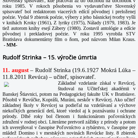
Slovenský spisovateľ, kde pracoval až do odchodu na dôchodok v
roku 1985. V rokoch pôsobenia vo vydavateľstve Slovenský
spisovateľ bol redaktorom viacerých edícií pôvodnej i preloženej
poézie. Vydal 9 zbierok poézie, výbery z jeho básnickej tvorby vyšli
v knihách Kroky (1961), Z lyriky (1975), Nálady (1979, 1983). Je
tiež autorom knihy esejí Zábery (1980). Zostavil antológie a edície
pôvodnej i prekladovej poézie. V roku 1995 vyrobila STV
Bratislava dokumentárny film o ňom, pod názvom Milan Kraus.
-
MM-
Rudolf Strinka – 15. výročie úmrtia
11. august
– Rudolf Strinka (19.6.1927 Mokrá Lúka –
11.8.2011 Revúca) – učiteľ, spisovateľ.
Základné vzdelanie získal v Revúcej,
študoval na Učiteľskej akadémii v
Banskej Štiavnici, potom na Pedagogickej fakulte UK v Bratislave.
Pôsobil v Revúčke, Kopráši, Muráni, neskôr v Revúcej. Ako učiteľ
základnej školy v Revúcej sa podieľal na vzdelávaní a výchove
niekoľkých generácií detí, ktoré viedol aj k poznávaniu i ochrane
prírody. Dlhé roky bol členom i funkcionárom poľovníckych
združení v rodnej obci. Literárne pretvoril zážitky z prírody a potom
ich uverejňoval v časopise Poľovníctvo a rybárstvo, v časopise pre
mládež Domino i v mestských novinách Revúcke listy. 8 zbierok