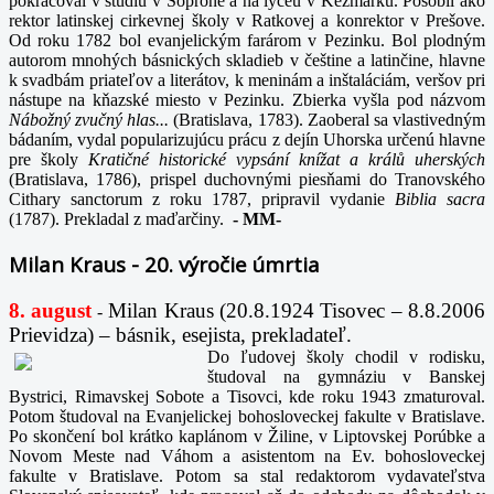
pokračoval v štúdiu v Soprone a na lýceu v Kežmarku. Pôsobil ako
rektor latinskej cirkevnej školy v Ratkovej a konrektor v Prešove.
Od roku 1782 bol evanjelickým farárom v Pezinku. Bol plodným
autorom mnohých básnických skladieb v češtine a latinčine, hlavne
k svadbám priateľov a literátov, k meninám a inštaláciám, veršov pri
nástupe na kňazské miesto v Pezinku. Zbierka vyšla pod názvom
Nábožný zvučný hlas...
(Bratislava, 1783). Zaoberal sa vlastivedným
bádaním, vydal popularizujúcu prácu z dejín Uhorska určenú hlavne
pre školy
Kratičné historické vypsání knížat a králů uherských
(Bratislava, 1786), prispel duchovnými piesňami do Tranovského
Cithary sanctorum z roku 1787, pripravil vydanie
Biblia sacra
(1787). Prekladal z maďarčiny.
-
MM-
Milan Kraus - 20. výročie úmrtia
8. august
Milan Kraus (20.8.1924 Tisovec – 8.8.2006
-
Prievidza) – básnik, esejista, prekladateľ.
Do ľudovej školy chodil v rodisku,
študoval na gymnáziu v Banskej
Bystrici, Rimavskej Sobote a Tisovci, kde roku 1943 zmaturoval.
Potom študoval na Evanjelickej bohosloveckej fakulte v Bratislave.
Po skončení bol krátko kaplánom v Žiline, v Liptovskej Porúbke a
Novom Meste nad Váhom a asistentom na Ev. bohosloveckej
fakulte v Bratislave. Potom sa stal redaktorom vydavateľstva