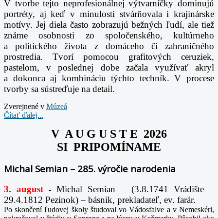
V tvorbe tejto neprofesionálnej výtvarníčky dominujú
portréty, aj keď v minulosti stvárňovala i krajinárske
motívy. Jej diela často zobrazujú bežných ľudí, ale tiež
známe osobnosti zo spoločenského, kultúrneho
a politického života z domáceho či zahraničného
prostredia. Tvorí pomocou grafitových ceruziek,
pastelom, v poslednej dobe začala využívať akryl
a dokonca aj kombináciu týchto techník. V procese
tvorby sa sústreďuje na detail.
Zverejnené v
Múzeá
Čítať ďalej...
V A U G U S T E 2026
SI PRIPOMÍNAME
Michal Semian – 285. výročie narodenia
3. august
Michal Semian – (3.8.1741 Vrádište –
-
29.4.1812 Pezinok) – básnik, prekladateľ, ev. farár.
Po skončení ľudovej školy študoval vo Vádosfalve a v Nemeskéri,