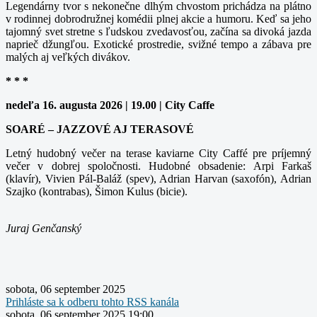
Legendárny tvor s nekonečne dlhým chvostom prichádza na plátno
v rodinnej dobrodružnej komédii plnej akcie a humoru. Keď sa jeho
tajomný svet stretne s ľudskou zvedavosťou, začína sa divoká jazda
naprieč džungľou. Exotické prostredie, svižné tempo a zábava pre
malých aj veľkých divákov.
* * *
nedeľa 16. augusta 2026 | 19.00 | City Caffe
SOARÉ – JAZZOVÉ AJ TERASOVÉ
Letný hudobný večer na terase kaviarne City Caffé pre príjemný
večer v dobrej spoločnosti. Hudobné obsadenie: Arpi Farkaš
(klavír), Vivien Pál-Baláž (spev), Adrian Harvan (saxofón), Adrian
Szajko (kontrabas), Šimon Kulus (bicie).
Juraj Genčanský
sobota, 06 september 2025
Prihláste sa k odberu tohto RSS kanála
sobota, 06 september 2025 19:00