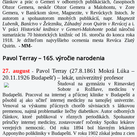
článkov a prác o Gemeri v odborných publikáciách, časopisoch
Obzor Gemera, neskôr Obzor Gemera a Malohontu, v Zore
Gemera, v Baníckom slove, Magnezite, v Revúckych listoch. Je
autorom a spoluautorom mnohých publikácií, napr
. Magnezit
Lubeník, Baníctvo v Železníku, Záhadný zvon Quirin v Revúcej
a i.
V práci
Historické knižnice v Gemeri-Malohonte
podal náročnú
sumarizáciu 70 historických knižníc od 16. storočia do konca roka
1918. Je držiteľom najvyššieho ocenenia mesta Revúca Zlatý
Quirin.
-
MM-
Pavol Terray – 165. výročie narodenia
27. august
Pavol Terray
(27.8.1861 Mokrá Lúka –
-
20.11.1926 Budapešť) – lekár, univerzitný profesor
Študoval na gymnáziu v Rimavskej
Sobote a Rožňave, medicínu v
Budapešti. Pracoval na internej a pľúcnej klinike v Budapešti a
pôsobil aj ako učiteľ internej medicíny na tamojšej univerzite.
Venoval sa výskumu pľúcnych chorôb súvisiacich s látkovou
premenou, najmä problematike liečby diabetikov. Autor odborných
článkov, ktoré publikoval v rôznych periodikách. Spoluautor
príručky internej medicíny, zostavovateľ ročenky Spolku lekárov
verejných nemocníc. Od roku 1894 bol hlavným lekárom
Apponyiho polikliniky v Budapešti. V roku 1902 získal jednu z cien