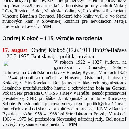
poľovníckych príbehov, záznamy priateľských stretnutí poľovníkov,
rozprávanie zážitkov a opis krás a bohatstva prírody v okolí Mokrej
Lúky, Revúcej, Sirku, Muránskej doliny vyšlo knižne s ilustráciami
Vincenta Blanára z Revúcej. Niektoré jeho knihy vyšli aj vo forme
zvukových kníh v Slovenskej knižnici pre nevidiacich Mateja
Hrebendu v Levoči.
-
MM-
Ondrej Klokoč – 115. výročie narodenia
17. august
Ondrej Klokoč (17.8.1911 Hnúšťa-Hačava
-
– 26.3.1975 Bratislava) – politik, novinár.
V rokoch 1922 – 1927 študoval na
gymnáziu v Rimavskej Sobote,
maturoval na Učiteľskom ústave v Banskej Bystrici. V rokoch 1929
– 1944 pôsobil ako učiteľ v Hrušove, Ostranoch, Liptovskej
Kokave, v Striežovciach. Bol jedným z hlavných organizátorov
ilegálneho protifašistického hnutia a ozbrojeného boja na Gemeri.
Počas SNP predseda OV KSS a RNV v Hnúšti, neskôr predstaviteľ
povstaleckej SNR pri štábe 2. ukrajinského frontu v Rimavskej
Sobote. Po oslobodení pracoval vo vysokých politických a štátnych
funkciách v oblasti školstva a kultúry ako predseda KNV v Banskej
Bystrici, neskôr 1958 – 1968 bol šéfredaktorom Pravdy. V rokoch
1968 – 1975 bol predsedom Slovenskej národnej rady. Bol nositeľ
viacerých vyznamenaní a medailí.
-
MM-