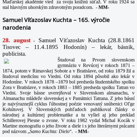
Maďarskej akadémie vied za svoju knižnú súťaž. V roku 1924 sa
stal hlavným uhorským zdravotným poradcom.
-
MM-
Samuel Víťazoslav Kuchta – 165. výročie
narodenia
28. august
Samuel Víťazoslav Kuchta (28.8.1861
-
Tisovec – 11.4.1895 Hodonín) – lekár, básnik,
publicista.
Študoval na Prvom slovenskom
gymnáziu v Revúcej v rokoch 1871 –
1874, potom v Rimavskej Sobote a v Bratislave, od roku 1879 žil a
študoval medicínu vo Viedni. Od roku 1894 pôsobil ako lekár v
Hodoníne. V rokoch 1878 –1879 bol predseda študentského spolku
Zora v Bratislave, v rokoch 1883 – 1885 predseda spolku Tatran vo
Viedni. Svoje básne uverejňoval v Slovenskom almanachu, v
Almanachu mládeže slovenskej a v Pamätnici Tatrana. Z jeho básní
je najvýraznejší cyklus ľúbostnej poézie venovaný snúbenici Oľge
Kohútovej. V Slovenských pohľadoch publikoval články o
národnej a kultúrnej problematike a tu vyšiel aj jeho preklad
Schillerovej Piesne o zvone. V roku 1982 vydal Michal Kocák v
Martine monografiu o jeho živote a diele i s jeho literárnymi prácami
pod názvom „
Samo Kuchta: Dielo
“.
-
MM-