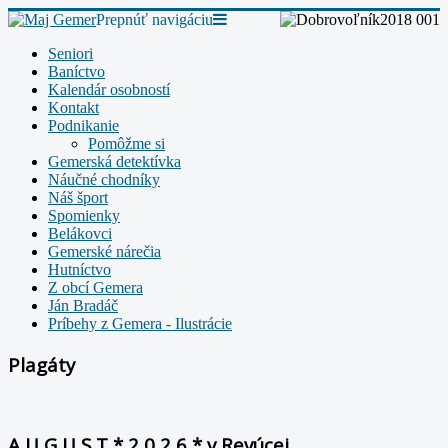
Prepnúť navigáciu
Seniori
Baníctvo
Kalendár osobností
Kontakt
Podnikanie
Pomôžme si
Gemerská detektívka
Náučné chodníky
Náš šport
Spomienky
Belákovci
Gemerské nárečia
Hutníctvo
Z obcí Gemera
Ján Bradáč
Príbehy z Gemera - Ilustrácie
Plagáty
A U G U S T * 2 0 2 6 * v Revúcej