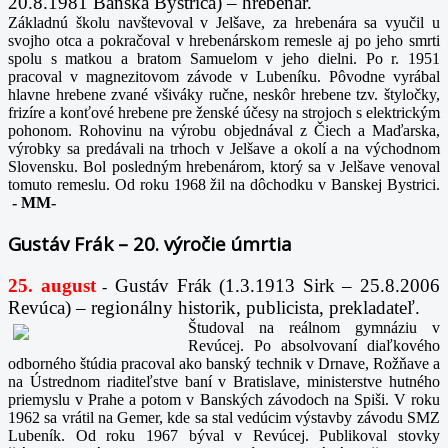
20.8.1981 Banská Bystrica) – hrebenár.
Základnú školu navštevoval v Jelšave, za hrebenára sa vyučil u
svojho otca a pokračoval v hrebenárskom remesle aj po jeho smrti
spolu s matkou a bratom Samuelom v jeho dielni. Po r. 1951
pracoval v magnezitovom závode v Lubeníku. Pôvodne vyrábal
hlavne hrebene zvané všiváky ručne, neskôr hrebene tzv. štyločky,
frizíre a konťové hrebene pre ženské účesy na strojoch s elektrickým
pohonom. Rohovinu na výrobu objednával z Čiech a Maďarska,
výrobky sa predávali na trhoch v Jelšave a okolí a na východnom
Slovensku. Bol posledným hrebenárom, ktorý sa v Jelšave venoval
tomuto remeslu. Od roku 1968 žil na dôchodku v Banskej Bystrici.
-
MM-
Gustáv Frák – 20. výročie úmrtia
25. august
Gustáv Frák
(1.3.1913 Sirk – 25.8.2006
-
Revúca) – regionálny historik, publicista, prekladateľ.
Študoval na reálnom gymnáziu v
Revúcej. Po absolvovaní diaľkového
odborného štúdia pracoval ako banský technik v Drnave, Rožňave a
na Ústrednom riaditeľstve baní v Bratislave, ministerstve hutného
priemyslu v Prahe a potom v Banských závodoch na Spiši. V roku
1962 sa vrátil na Gemer, kde sa stal vedúcim výstavby závodu SMZ
Lubeník. Od roku 1967 býval v Revúcej. Publikoval stovky