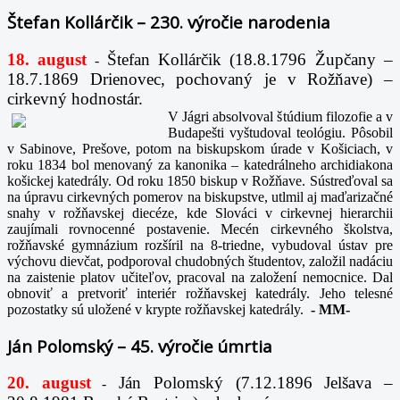
Štefan Kollárčik – 230. výročie narodenia
18. august
Štefan Kollárčik (18.8.1796 Župčany –
-
18.7.1869 Drienovec, pochovaný je v Rožňave) –
cirkevný hodnostár.
V Jágri absolvoval štúdium filozofie a v
Budapešti vyštudoval teológiu. Pôsobil
v Sabinove, Prešove, potom na biskupskom úrade v Košiciach, v
roku 1834 bol menovaný za kanonika – katedrálneho archidiakona
košickej katedrály. Od roku 1850 biskup v Rožňave. Sústreďoval sa
na úpravu cirkevných pomerov na biskupstve, utlmil aj maďarizačné
snahy v rožňavskej diecéze, kde Slováci v cirkevnej hierarchii
zaujímali rovnocenné postavenie. Mecén cirkevného školstva,
rožňavské gymnázium rozšíril na 8-triedne, vybudoval ústav pre
výchovu dievčat, podporoval chudobných študentov, založil nadáciu
na zaistenie platov učiteľov, pracoval na založení nemocnice. Dal
obnoviť a pretvoriť interiér rožňavskej katedrály. Jeho telesné
pozostatky sú uložené v krypte rožňavskej katedrály.
-
MM-
Ján Polomský – 45. výročie úmrtia
20. august
Ján Polomský (7.12.1896 Jelšava –
-