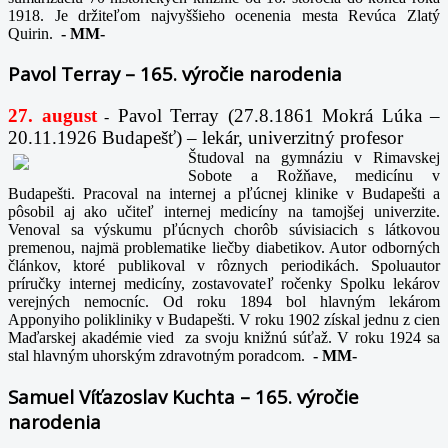
1918. Je držiteľom najvyššieho ocenenia mesta Revúca Zlatý
Quirin.
-
MM-
Pavol Terray – 165. výročie narodenia
27. august
Pavol Terray
(27.8.1861 Mokrá Lúka –
-
20.11.1926 Budapešť) – lekár, univerzitný profesor
Študoval na gymnáziu v Rimavskej
Sobote a Rožňave, medicínu v
Budapešti. Pracoval na internej a pľúcnej klinike v Budapešti a
pôsobil aj ako učiteľ internej medicíny na tamojšej univerzite.
Venoval sa výskumu pľúcnych chorôb súvisiacich s látkovou
premenou, najmä problematike liečby diabetikov. Autor odborných
článkov, ktoré publikoval v rôznych periodikách. Spoluautor
príručky internej medicíny, zostavovateľ ročenky Spolku lekárov
verejných nemocníc. Od roku 1894 bol hlavným lekárom
Apponyiho polikliniky v Budapešti. V roku 1902 získal jednu z cien
Maďarskej akadémie vied za svoju knižnú súťaž. V roku 1924 sa
stal hlavným uhorským zdravotným poradcom.
-
MM-
Samuel Víťazoslav Kuchta – 165. výročie
narodenia