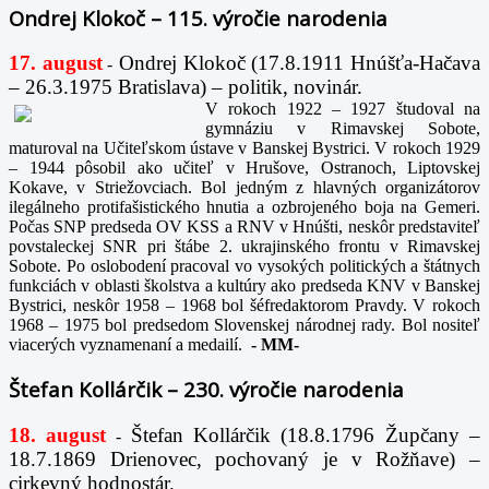
Ondrej Klokoč – 115. výročie narodenia
17. august
Ondrej Klokoč (17.8.1911 Hnúšťa-Hačava
-
– 26.3.1975 Bratislava) – politik, novinár.
V rokoch 1922 – 1927 študoval na
gymnáziu v Rimavskej Sobote,
maturoval na Učiteľskom ústave v Banskej Bystrici. V rokoch 1929
– 1944 pôsobil ako učiteľ v Hrušove, Ostranoch, Liptovskej
Kokave, v Striežovciach. Bol jedným z hlavných organizátorov
ilegálneho protifašistického hnutia a ozbrojeného boja na Gemeri.
Počas SNP predseda OV KSS a RNV v Hnúšti, neskôr predstaviteľ
povstaleckej SNR pri štábe 2. ukrajinského frontu v Rimavskej
Sobote. Po oslobodení pracoval vo vysokých politických a štátnych
funkciách v oblasti školstva a kultúry ako predseda KNV v Banskej
Bystrici, neskôr 1958 – 1968 bol šéfredaktorom Pravdy. V rokoch
1968 – 1975 bol predsedom Slovenskej národnej rady. Bol nositeľ
viacerých vyznamenaní a medailí.
-
MM-
Štefan Kollárčik – 230. výročie narodenia
18. august
Štefan Kollárčik (18.8.1796 Župčany –
-
18.7.1869 Drienovec, pochovaný je v Rožňave) –
cirkevný hodnostár.