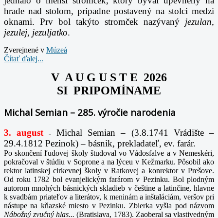
jednalo o menší stromček, ktorý býval upevnený na
hrade nad stolom, prípadne postavený na stolci medzi
oknami. Prv bol takýto stromček nazývaný
jezulan,
jezulej, jezuljatko
.
Zverejnené v
Múzeá
Čítať ďalej...
V A U G U S T E 2026
SI PRIPOMÍNAME
Michal Semian – 285. výročie narodenia
3. august
Michal Semian – (3.8.1741 Vrádište –
-
29.4.1812 Pezinok) – básnik, prekladateľ, ev. farár.
Po skončení ľudovej školy študoval vo Vádosfalve a v Nemeskéri,
pokračoval v štúdiu v Soprone a na lýceu v Kežmarku. Pôsobil ako
rektor latinskej cirkevnej školy v Ratkovej a konrektor v Prešove.
Od roku 1782 bol evanjelickým farárom v Pezinku. Bol plodným
autorom mnohých básnických skladieb v češtine a latinčine, hlavne
k svadbám priateľov a literátov, k meninám a inštaláciám, veršov pri
nástupe na kňazské miesto v Pezinku. Zbierka vyšla pod názvom
Nábožný zvučný hlas...
(Bratislava, 1783). Zaoberal sa vlastivedným