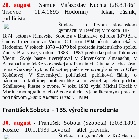
28. august
Samuel Víťazoslav Kuchta (28.8.1861
-
Tisovec – 11.4.1895 Hodonín) – lekár, básnik,
publicista.
Študoval na Prvom slovenskom
gymnáziu v Revúcej v rokoch 1871 –
1874, potom v Rimavskej Sobote a v Bratislave, od roku 1879 žil a
študoval medicínu vo Viedni. Od roku 1894 pôsobil ako lekár v
Hodoníne. V rokoch 1878 –1879 bol predseda študentského spolku
Zora v Bratislave, v rokoch 1883 – 1885 predseda spolku Tatran vo
Viedni. Svoje básne uverejňoval v Slovenskom almanachu, v
Almanachu mládeže slovenskej a v Pamätnici Tatrana. Z jeho básní
je najvýraznejší cyklus ľúbostnej poézie venovaný snúbenici Oľge
Kohútovej. V Slovenských pohľadoch publikoval články o
národnej a kultúrnej problematike a tu vyšiel aj jeho preklad
Schillerovej Piesne o zvone. V roku 1982 vydal Michal Kocák v
Martine monografiu o jeho živote a diele i s jeho literárnymi prácami
pod názvom „
Samo Kuchta: Dielo
“.
-
MM-
František Sobota – 135. výročie narodenia
30. august
František Sobota (Szobota) (30.8.1891
-
Košice – 10.1.1939 Levoča) – atlét, právnik.
Študoval na gymnáziu v Košiciach a