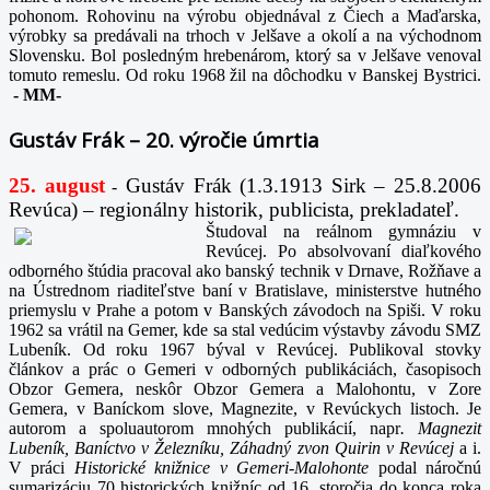
pohonom. Rohovinu na výrobu objednával z Čiech a Maďarska,
výrobky sa predávali na trhoch v Jelšave a okolí a na východnom
Slovensku. Bol posledným hrebenárom, ktorý sa v Jelšave venoval
tomuto remeslu. Od roku 1968 žil na dôchodku v Banskej Bystrici.
-
MM-
Gustáv Frák – 20. výročie úmrtia
25. august
Gustáv Frák
(1.3.1913 Sirk – 25.8.2006
-
Revúca) – regionálny historik, publicista, prekladateľ.
Študoval na reálnom gymnáziu v
Revúcej. Po absolvovaní diaľkového
odborného štúdia pracoval ako banský technik v Drnave, Rožňave a
na Ústrednom riaditeľstve baní v Bratislave, ministerstve hutného
priemyslu v Prahe a potom v Banských závodoch na Spiši. V roku
1962 sa vrátil na Gemer, kde sa stal vedúcim výstavby závodu SMZ
Lubeník. Od roku 1967 býval v Revúcej. Publikoval stovky
článkov a prác o Gemeri v odborných publikáciách, časopisoch
Obzor Gemera, neskôr Obzor Gemera a Malohontu, v Zore
Gemera, v Baníckom slove, Magnezite, v Revúckych listoch. Je
autorom a spoluautorom mnohých publikácií, napr
. Magnezit
Lubeník, Baníctvo v Železníku, Záhadný zvon Quirin v Revúcej
a i.
V práci
Historické knižnice v Gemeri-Malohonte
podal náročnú
sumarizáciu 70 historických knižníc od 16. storočia do konca roka