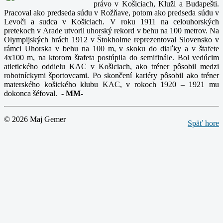
právo v Košiciach, Kluži a Budapešti.
Pracoval ako predseda súdu v Rožňave, potom ako predseda súdu v
Levoči a sudca v Košiciach. V roku 1911 na celouhorských
pretekoch v Arade utvoril uhorský rekord v behu na 100 metrov. Na
Olympijských hrách 1912 v Štokholme reprezentoval Slovensko v
rámci Uhorska v behu na 100 m, v skoku do diaľky a v štafete
4x100 m, na ktorom štafeta postúpila do semifinále. Bol vedúcim
atletického oddielu KAC v Košiciach, ako tréner pôsobil medzi
robotníckymi športovcami. Po skončení kariéry pôsobil ako tréner
materského košického klubu KAC, v rokoch 1920 – 1921 mu
dokonca šéfoval.
-
MM-
© 2026 Maj Gemer
Späť hore