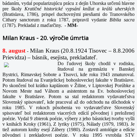
bádaním, vydal popularizujúcu prácu z dejín Uhorska určenú hlavne
pre školy
Kratičné historické vypsání knížat a králů uherských
(Bratislava, 1786), prispel duchovnými piesňami do Tranovského
Cithary sanctorum z roku 1787, pripravil vydanie
Biblia sacra
(1787). Prekladal z maďarčiny.
-
MM-
Milan Kraus - 20. výročie úmrtia
8. august
Milan Kraus (20.8.1924 Tisovec – 8.8.2006
-
Prievidza) – básnik, esejista, prekladateľ.
Do ľudovej školy chodil v rodisku,
študoval na gymnáziu v Banskej
Bystrici, Rimavskej Sobote a Tisovci, kde roku 1943 zmaturoval.
Potom študoval na Evanjelickej bohosloveckej fakulte v Bratislave.
Po skončení bol krátko kaplánom v Žiline, v Liptovskej Porúbke a
Novom Meste nad Váhom a asistentom na Ev. bohosloveckej
fakulte v Bratislave. Potom sa stal redaktorom vydavateľstva
Slovenský spisovateľ, kde pracoval až do odchodu na dôchodok v
roku 1985. V rokoch pôsobenia vo vydavateľstve Slovenský
spisovateľ bol redaktorom viacerých edícií pôvodnej i preloženej
poézie. Vydal 9 zbierok poézie, výbery z jeho básnickej tvorby vyšli
v knihách Kroky (1961), Z lyriky (1975), Nálady (1979, 1983). Je
tiež autorom knihy esejí Zábery (1980). Zostavil antológie a edície
pôvodnej i prekladovej poézie. V roku 1995 vyrobila STV