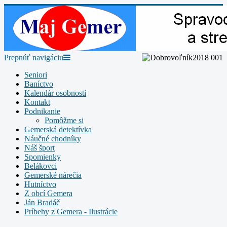
Prepnúť navigáciu
Seniori
Baníctvo
Kalendár osobností
Kontakt
Podnikanie
Pomôžme si
Gemerská detektívka
Náučné chodníky
Náš šport
Spomienky
Belákovci
Gemerské nárečia
Hutníctvo
Z obcí Gemera
Ján Bradáč
Príbehy z Gemera - Ilustrácie