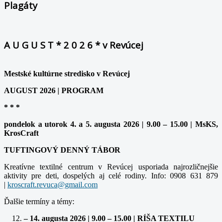
Plagáty
A U G U S T * 2 0 2 6 * v Revúcej
Mestské kultúrne stredisko v Revúcej
AUGUST 2026 | PROGRAM
* * *
pondelok a utorok 4. a 5. augusta 2026 | 9.00 – 15.00 | MsKS,
KrosCraft
TUFTINGOVÝ DENNÝ TÁBOR
Kreatívne textilné centrum v Revúcej usporiada najrozličnejšie
aktivity pre deti, dospelých aj celé rodiny. Info: 0908 631 879
|
Ďalšie termíny a témy:
– 14. augusta 2026 | 9.00 – 15.00 | RÍŠA TEXTILU