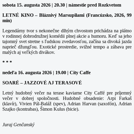
sobota 15. augusta 2026 | 20.30 | námestie pred Rozkvetom
LETNÉ KINO – Bláznivý Marsupilami (Francúzsko, 2026, 99
min)
Legendárny tvor s nekonečne dlhým chvostom prichádza na plátno
v rodinnej dobrodružnej komédii plnej akcie a humoru. Keď sa jeho
tajomný svet stretne s ľudskou zvedavosťou, začína sa divoká jazda
naprieč džungľou. Exotické prostredie, svižné tempo a zábava pre
malých aj veľkých divákov.
* * *
nedeľa 16. augusta 2026 | 19.00 | City Caffe
SOARÉ – JAZZOVÉ AJ TERASOVÉ
Letný hudobný večer na terase kaviarne City Caffé pre príjemný
večer v dobrej spoločnosti. Hudobné obsadenie: Arpi Farkaš
(klavír), Vivien Pál-Baláž (spev), Adrian Harvan (saxofón), Adrian
Szajko (kontrabas), Šimon Kulus (bicie).
Juraj Genčanský