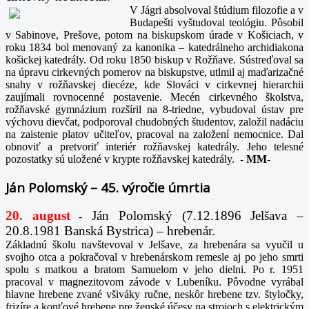
V Jágri absolvoval štúdium filozofie a v
Budapešti vyštudoval teológiu. Pôsobil
v Sabinove, Prešove, potom na biskupskom úrade v Košiciach, v
roku 1834 bol menovaný za kanonika – katedrálneho archidiakona
košickej katedrály. Od roku 1850 biskup v Rožňave. Sústreďoval sa
na úpravu cirkevných pomerov na biskupstve, utlmil aj maďarizačné
snahy v rožňavskej diecéze, kde Slováci v cirkevnej hierarchii
zaujímali rovnocenné postavenie. Mecén cirkevného školstva,
rožňavské gymnázium rozšíril na 8-triedne, vybudoval ústav pre
výchovu dievčat, podporoval chudobných študentov, založil nadáciu
na zaistenie platov učiteľov, pracoval na založení nemocnice. Dal
obnoviť a pretvoriť interiér rožňavskej katedrály. Jeho telesné
pozostatky sú uložené v krypte rožňavskej katedrály.
-
MM-
Ján Polomský – 45. výročie úmrtia
20. august
Ján Polomský (7.12.1896 Jelšava –
-
20.8.1981 Banská Bystrica) – hrebenár.
Základnú školu navštevoval v Jelšave, za hrebenára sa vyučil u
svojho otca a pokračoval v hrebenárskom remesle aj po jeho smrti
spolu s matkou a bratom Samuelom v jeho dielni. Po r. 1951
pracoval v magnezitovom závode v Lubeníku. Pôvodne vyrábal
hlavne hrebene zvané všiváky ručne, neskôr hrebene tzv. štyločky,
frizíre a konťové hrebene pre ženské účesy na strojoch s elektrickým