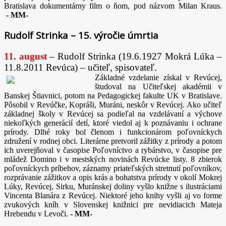
Bratislava dokumentárny film o ňom, pod názvom Milan Kraus.
-
MM-
Rudolf Strinka – 15. výročie úmrtia
11. august
– Rudolf Strinka (19.6.1927 Mokrá Lúka –
11.8.2011 Revúca) – učiteľ, spisovateľ.
Základné vzdelanie získal v Revúcej,
študoval na Učiteľskej akadémii v
Banskej Štiavnici, potom na Pedagogickej fakulte UK v Bratislave.
Pôsobil v Revúčke, Kopráši, Muráni, neskôr v Revúcej. Ako učiteľ
základnej školy v Revúcej sa podieľal na vzdelávaní a výchove
niekoľkých generácií detí, ktoré viedol aj k poznávaniu i ochrane
prírody. Dlhé roky bol členom i funkcionárom poľovníckych
združení v rodnej obci. Literárne pretvoril zážitky z prírody a potom
ich uverejňoval v časopise Poľovníctvo a rybárstvo, v časopise pre
mládež Domino i v mestských novinách Revúcke listy. 8 zbierok
poľovníckych príbehov, záznamy priateľských stretnutí poľovníkov,
rozprávanie zážitkov a opis krás a bohatstva prírody v okolí Mokrej
Lúky, Revúcej, Sirku, Muránskej doliny vyšlo knižne s ilustráciami
Vincenta Blanára z Revúcej. Niektoré jeho knihy vyšli aj vo forme
zvukových kníh v Slovenskej knižnici pre nevidiacich Mateja
Hrebendu v Levoči.
-
MM-