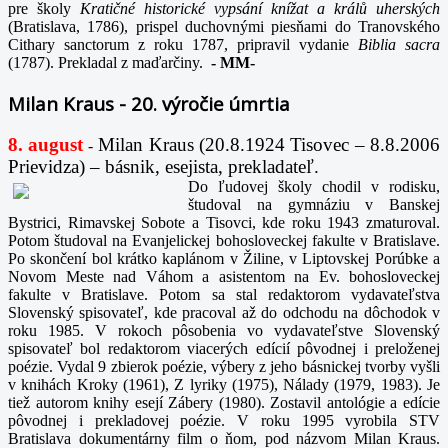
pre školy
Kratičné historické vypsání knížat a králů uherských
(Bratislava, 1786), prispel duchovnými piesňami do Tranovského
Cithary sanctorum z roku 1787, pripravil vydanie
Biblia sacra
(1787). Prekladal z maďarčiny.
-
MM-
Milan Kraus - 20. výročie úmrtia
8. august
Milan Kraus (20.8.1924 Tisovec – 8.8.2006
-
Prievidza) – básnik, esejista, prekladateľ.
Do ľudovej školy chodil v rodisku,
študoval na gymnáziu v Banskej
Bystrici, Rimavskej Sobote a Tisovci, kde roku 1943 zmaturoval.
Potom študoval na Evanjelickej bohosloveckej fakulte v Bratislave.
Po skončení bol krátko kaplánom v Žiline, v Liptovskej Porúbke a
Novom Meste nad Váhom a asistentom na Ev. bohosloveckej
fakulte v Bratislave. Potom sa stal redaktorom vydavateľstva
Slovenský spisovateľ, kde pracoval až do odchodu na dôchodok v
roku 1985. V rokoch pôsobenia vo vydavateľstve Slovenský
spisovateľ bol redaktorom viacerých edícií pôvodnej i preloženej
poézie. Vydal 9 zbierok poézie, výbery z jeho básnickej tvorby vyšli
v knihách Kroky (1961), Z lyriky (1975), Nálady (1979, 1983). Je
tiež autorom knihy esejí Zábery (1980). Zostavil antológie a edície
pôvodnej i prekladovej poézie. V roku 1995 vyrobila STV
Bratislava dokumentárny film o ňom, pod názvom Milan Kraus.