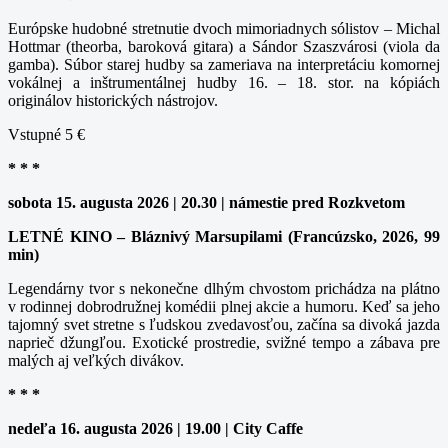
Európske hudobné stretnutie dvoch mimoriadnych sólistov – Michal
Hottmar (theorba, baroková gitara) a Sándor Szaszvárosi (viola da
gamba). Súbor starej hudby sa zameriava na interpretáciu komornej
vokálnej a inštrumentálnej hudby 16. – 18. stor. na kópiách
originálov historických nástrojov.
Vstupné 5 €
* * *
sobota 15. augusta 2026 | 20.30 | námestie pred Rozkvetom
LETNÉ KINO – Bláznivý Marsupilami (Francúzsko, 2026, 99
min)
Legendárny tvor s nekonečne dlhým chvostom prichádza na plátno
v rodinnej dobrodružnej komédii plnej akcie a humoru. Keď sa jeho
tajomný svet stretne s ľudskou zvedavosťou, začína sa divoká jazda
naprieč džungľou. Exotické prostredie, svižné tempo a zábava pre
malých aj veľkých divákov.
* * *
nedeľa 16. augusta 2026 | 19.00 | City Caffe