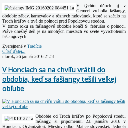
V týchto dňoch aj v
Gemeri vrcholia fašiangy,
obdobie zábav, karnevalov a rôznych radovánok, ktoré sa začalo na
Troch kráľov a trvá do polnoci pred Popolcovou stredou.
V tomto roku sa fašiangové obdobie končí 9. februára o polnoci.
Práve dnešný deň je na mnohých miestach vo svete vyvrcholením
fašiangových
Zverejnené v
Tradície
Čítať ďalej...
utorok, 26 január 2016 21:51
V Honciach sa na chvíľu vrátili do
obdobia, keď sa fašiangy tešili veľkej
obľube
Obdobie od Troch kráľov po Popolcovú stredu,
fašiangy, si pripomenuli 23. januára 2016 v
Honciach. Organizátori, Miestny odbor Matice slovenskej, Jednota