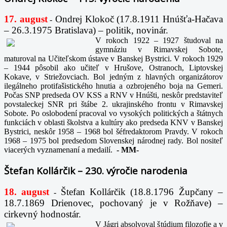
17. august
Ondrej Klokoč (17.8.1911 Hnúšťa-Hačava
-
– 26.3.1975 Bratislava) – politik, novinár.
V rokoch 1922 – 1927 študoval na
gymnáziu v Rimavskej Sobote,
maturoval na Učiteľskom ústave v Banskej Bystrici. V rokoch 1929
– 1944 pôsobil ako učiteľ v Hrušove, Ostranoch, Liptovskej
Kokave, v Striežovciach. Bol jedným z hlavných organizátorov
ilegálneho protifašistického hnutia a ozbrojeného boja na Gemeri.
Počas SNP predseda OV KSS a RNV v Hnúšti, neskôr predstaviteľ
povstaleckej SNR pri štábe 2. ukrajinského frontu v Rimavskej
Sobote. Po oslobodení pracoval vo vysokých politických a štátnych
funkciách v oblasti školstva a kultúry ako predseda KNV v Banskej
Bystrici, neskôr 1958 – 1968 bol šéfredaktorom Pravdy. V rokoch
1968 – 1975 bol predsedom Slovenskej národnej rady. Bol nositeľ
viacerých vyznamenaní a medailí.
-
MM-
Štefan Kollárčik – 230. výročie narodenia
18. august
Štefan Kollárčik (18.8.1796 Župčany –
-
18.7.1869 Drienovec, pochovaný je v Rožňave) –
cirkevný hodnostár.
V Jágri absolvoval štúdium filozofie a v