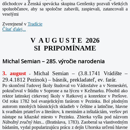
dôchodcov a Ženská spevácka skupina Genšenky pozvali všetkých
spoluobčanov, aby sa spoločne zabavili, zaspievali, zatancovali a
veselými
Zverejnené v
Tradície
Čítať ďalej...
V A U G U S T E 2026
SI PRIPOMÍNAME
Michal Semian – 285. výročie narodenia
3. august
Michal Semian – (3.8.1741 Vrádište –
-
29.4.1812 Pezinok) – básnik, prekladateľ, ev. farár.
Po skončení ľudovej školy študoval vo Vádosfalve a v Nemeskéri,
pokračoval v štúdiu v Soprone a na lýceu v Kežmarku. Pôsobil ako
rektor latinskej cirkevnej školy v Ratkovej a konrektor v Prešove.
Od roku 1782 bol evanjelickým farárom v Pezinku. Bol plodným
autorom mnohých básnických skladieb v češtine a latinčine, hlavne
k svadbám priateľov a literátov, k meninám a inštaláciám, veršov pri
nástupe na kňazské miesto v Pezinku. Zbierka vyšla pod názvom
Nábožný zvučný hlas...
(Bratislava, 1783). Zaoberal sa vlastivedným
bádaním, vydal popularizujúcu prácu z dejín Uhorska určenú hlavne