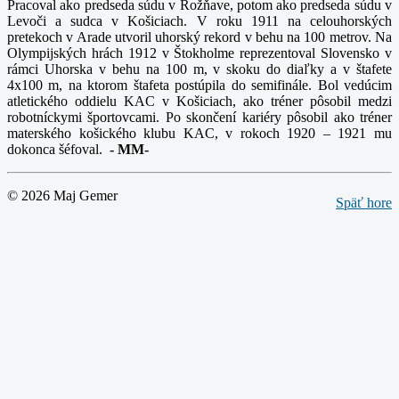
Pracoval ako predseda súdu v Rožňave, potom ako predseda súdu v
Levoči a sudca v Košiciach. V roku 1911 na celouhorských
pretekoch v Arade utvoril uhorský rekord v behu na 100 metrov. Na
Olympijských hrách 1912 v Štokholme reprezentoval Slovensko v
rámci Uhorska v behu na 100 m, v skoku do diaľky a v štafete
4x100 m, na ktorom štafeta postúpila do semifinále. Bol vedúcim
atletického oddielu KAC v Košiciach, ako tréner pôsobil medzi
robotníckymi športovcami. Po skončení kariéry pôsobil ako tréner
materského košického klubu KAC, v rokoch 1920 – 1921 mu
dokonca šéfoval.
-
MM-
© 2026 Maj Gemer
Späť hore