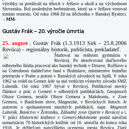
výrobky sa predávali na trhoch v Jelšave a okolí a na východnom
Slovensku. Bol posledným hrebenárom, ktorý sa v Jelšave venoval
tomuto remeslu. Od roku 1968 žil na dôchodku v Banskej Bystrici.
-
MM-
Gustáv Frák – 20. výročie úmrtia
25. august
Gustáv Frák
(1.3.1913 Sirk – 25.8.2006
-
Revúca) – regionálny historik, publicista, prekladateľ.
Študoval na reálnom gymnáziu v
Revúcej. Po absolvovaní diaľkového
odborného štúdia pracoval ako banský technik v Drnave, Rožňave a
na Ústrednom riaditeľstve baní v Bratislave, ministerstve hutného
priemyslu v Prahe a potom v Banských závodoch na Spiši. V roku
1962 sa vrátil na Gemer, kde sa stal vedúcim výstavby závodu SMZ
Lubeník. Od roku 1967 býval v Revúcej. Publikoval stovky
článkov a prác o Gemeri v odborných publikáciách, časopisoch
Obzor Gemera, neskôr Obzor Gemera a Malohontu, v Zore
Gemera, v Baníckom slove, Magnezite, v Revúckych listoch. Je
autorom a spoluautorom mnohých publikácií, napr
. Magnezit
Lubeník, Baníctvo v Železníku, Záhadný zvon Quirin v Revúcej
a i.
V práci
Historické knižnice v Gemeri-Malohonte
podal náročnú
sumarizáciu 70 historických knižníc od 16. storočia do konca roka
1918. Je držiteľom najvyššieho ocenenia mesta Revúca Zlatý