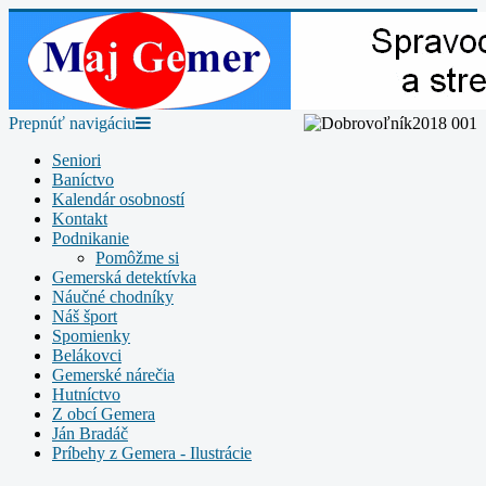
Prepnúť navigáciu
Seniori
Baníctvo
Kalendár osobností
Kontakt
Podnikanie
Pomôžme si
Gemerská detektívka
Náučné chodníky
Náš šport
Spomienky
Belákovci
Gemerské nárečia
Hutníctvo
Z obcí Gemera
Ján Bradáč
Príbehy z Gemera - Ilustrácie