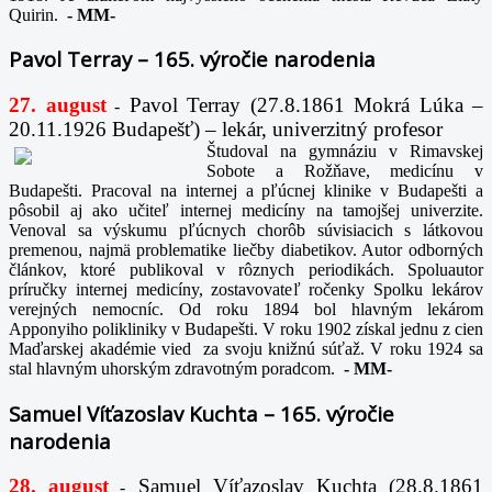
Quirin.
-
MM-
Pavol Terray – 165. výročie narodenia
27. august
Pavol Terray
(27.8.1861 Mokrá Lúka –
-
20.11.1926 Budapešť) – lekár, univerzitný profesor
Študoval na gymnáziu v Rimavskej
Sobote a Rožňave, medicínu v
Budapešti. Pracoval na internej a pľúcnej klinike v Budapešti a
pôsobil aj ako učiteľ internej medicíny na tamojšej univerzite.
Venoval sa výskumu pľúcnych chorôb súvisiacich s látkovou
premenou, najmä problematike liečby diabetikov. Autor odborných
článkov, ktoré publikoval v rôznych periodikách. Spoluautor
príručky internej medicíny, zostavovateľ ročenky Spolku lekárov
verejných nemocníc. Od roku 1894 bol hlavným lekárom
Apponyiho polikliniky v Budapešti. V roku 1902 získal jednu z cien
Maďarskej akadémie vied za svoju knižnú súťaž. V roku 1924 sa
stal hlavným uhorským zdravotným poradcom.
-
MM-
Samuel Víťazoslav Kuchta – 165. výročie
narodenia
28. august
Samuel Víťazoslav Kuchta (28.8.1861
-