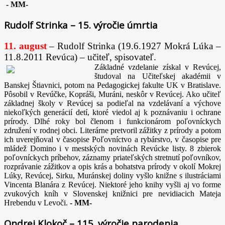
-
MM-
Rudolf Strinka – 15. výročie úmrtia
11. august
– Rudolf Strinka (19.6.1927 Mokrá Lúka –
11.8.2011 Revúca) – učiteľ, spisovateľ.
Základné vzdelanie získal v Revúcej,
študoval na Učiteľskej akadémii v
Banskej Štiavnici, potom na Pedagogickej fakulte UK v Bratislave.
Pôsobil v Revúčke, Kopráši, Muráni, neskôr v Revúcej. Ako učiteľ
základnej školy v Revúcej sa podieľal na vzdelávaní a výchove
niekoľkých generácií detí, ktoré viedol aj k poznávaniu i ochrane
prírody. Dlhé roky bol členom i funkcionárom poľovníckych
združení v rodnej obci. Literárne pretvoril zážitky z prírody a potom
ich uverejňoval v časopise Poľovníctvo a rybárstvo, v časopise pre
mládež Domino i v mestských novinách Revúcke listy. 8 zbierok
poľovníckych príbehov, záznamy priateľských stretnutí poľovníkov,
rozprávanie zážitkov a opis krás a bohatstva prírody v okolí Mokrej
Lúky, Revúcej, Sirku, Muránskej doliny vyšlo knižne s ilustráciami
Vincenta Blanára z Revúcej. Niektoré jeho knihy vyšli aj vo forme
zvukových kníh v Slovenskej knižnici pre nevidiacich Mateja
Hrebendu v Levoči.
-
MM-
Ondrej Klokoč – 115. výročie narodenia