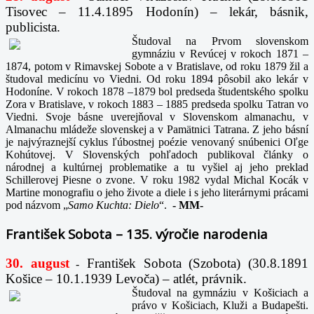
Tisovec – 11.4.1895 Hodonín) – lekár, básnik,
publicista.
Študoval na Prvom slovenskom
gymnáziu v Revúcej v rokoch 1871 –
1874, potom v Rimavskej Sobote a v Bratislave, od roku 1879 žil a
študoval medicínu vo Viedni. Od roku 1894 pôsobil ako lekár v
Hodoníne. V rokoch 1878 –1879 bol predseda študentského spolku
Zora v Bratislave, v rokoch 1883 – 1885 predseda spolku Tatran vo
Viedni. Svoje básne uverejňoval v Slovenskom almanachu, v
Almanachu mládeže slovenskej a v Pamätnici Tatrana. Z jeho básní
je najvýraznejší cyklus ľúbostnej poézie venovaný snúbenici Oľge
Kohútovej. V Slovenských pohľadoch publikoval články o
národnej a kultúrnej problematike a tu vyšiel aj jeho preklad
Schillerovej Piesne o zvone. V roku 1982 vydal Michal Kocák v
Martine monografiu o jeho živote a diele i s jeho literárnymi prácami
pod názvom „
Samo Kuchta: Dielo
“.
-
MM-
František Sobota – 135. výročie narodenia
30. august
František Sobota (Szobota) (30.8.1891
-
Košice – 10.1.1939 Levoča) – atlét, právnik.
Študoval na gymnáziu v Košiciach a
právo v Košiciach, Kluži a Budapešti.