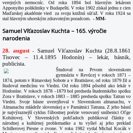
verejných nemocníc. Od roku 1894 bol hlavným lekárom
Apponyiho polikliniky v Budapešti. V roku 1902 získal jednu z cien
Maďarskej akadémie vied za svoju knižnú súťaž. V roku 1924 sa
stal hlavným uhorským zdravotným poradcom.
-
MM-
Samuel Víťazoslav Kuchta – 165. výročie
narodenia
28. august
Samuel Víťazoslav Kuchta (28.8.1861
-
Tisovec – 11.4.1895 Hodonín) – lekár, básnik,
publicista.
Študoval na Prvom slovenskom
gymnáziu v Revúcej v rokoch 1871 –
1874, potom v Rimavskej Sobote a v Bratislave, od roku 1879 žil a
študoval medicínu vo Viedni. Od roku 1894 pôsobil ako lekár v
Hodoníne. V rokoch 1878 –1879 bol predseda študentského spolku
Zora v Bratislave, v rokoch 1883 – 1885 predseda spolku Tatran vo
Viedni. Svoje básne uverejňoval v Slovenskom almanachu, v
Almanachu mládeže slovenskej a v Pamätnici Tatrana. Z jeho básní
je najvýraznejší cyklus ľúbostnej poézie venovaný snúbenici Oľge
Kohútovej. V Slovenských pohľadoch publikoval články o
národnej a kultúrnej problematike a tu vyšiel aj jeho preklad
Schillerovej Piesne o zvone. V roku 1982 vydal Michal Kocák v