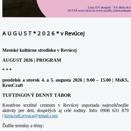
A U G U S T * 2 0 2 6 * v Revúcej
Mestské kultúrne stredisko v Revúcej
AUGUST 2026 | PROGRAM
* * *
pondelok a utorok 4. a 5. augusta 2026 | 9.00 – 15.00 | MsKS,
KrosCraft
TUFTINGOVÝ DENNÝ TÁBOR
Kreatívne textilné centrum v Revúcej usporiada najrozličnejšie
aktivity pre deti, dospelých aj celé rodiny. Info: 0908 631 879
|
Ďalšie termíny a témy: