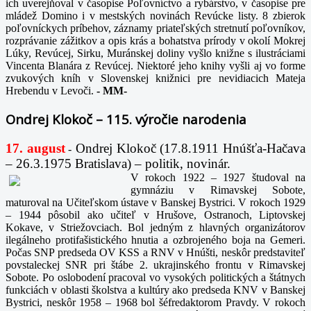
ich uverejňoval v časopise Poľovníctvo a rybárstvo, v časopise pre
mládež Domino i v mestských novinách Revúcke listy. 8 zbierok
poľovníckych príbehov, záznamy priateľských stretnutí poľovníkov,
rozprávanie zážitkov a opis krás a bohatstva prírody v okolí Mokrej
Lúky, Revúcej, Sirku, Muránskej doliny vyšlo knižne s ilustráciami
Vincenta Blanára z Revúcej. Niektoré jeho knihy vyšli aj vo forme
zvukových kníh v Slovenskej knižnici pre nevidiacich Mateja
Hrebendu v Levoči.
-
MM-
Ondrej Klokoč – 115. výročie narodenia
17. august
Ondrej Klokoč (17.8.1911 Hnúšťa-Hačava
-
– 26.3.1975 Bratislava) – politik, novinár.
V rokoch 1922 – 1927 študoval na
gymnáziu v Rimavskej Sobote,
maturoval na Učiteľskom ústave v Banskej Bystrici. V rokoch 1929
– 1944 pôsobil ako učiteľ v Hrušove, Ostranoch, Liptovskej
Kokave, v Striežovciach. Bol jedným z hlavných organizátorov
ilegálneho protifašistického hnutia a ozbrojeného boja na Gemeri.
Počas SNP predseda OV KSS a RNV v Hnúšti, neskôr predstaviteľ
povstaleckej SNR pri štábe 2. ukrajinského frontu v Rimavskej
Sobote. Po oslobodení pracoval vo vysokých politických a štátnych
funkciách v oblasti školstva a kultúry ako predseda KNV v Banskej
Bystrici, neskôr 1958 – 1968 bol šéfredaktorom Pravdy. V rokoch