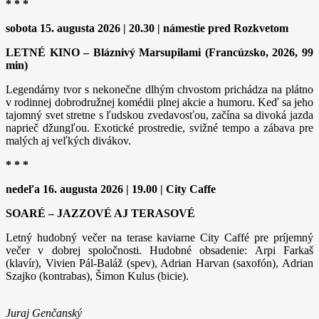
* * *
sobota 15. augusta 2026 | 20.30 | námestie pred Rozkvetom
LETNÉ KINO – Bláznivý Marsupilami (Francúzsko, 2026, 99
min)
Legendárny tvor s nekonečne dlhým chvostom prichádza na plátno
v rodinnej dobrodružnej komédii plnej akcie a humoru. Keď sa jeho
tajomný svet stretne s ľudskou zvedavosťou, začína sa divoká jazda
naprieč džungľou. Exotické prostredie, svižné tempo a zábava pre
malých aj veľkých divákov.
* * *
nedeľa 16. augusta 2026 | 19.00 | City Caffe
SOARÉ – JAZZOVÉ AJ TERASOVÉ
Letný hudobný večer na terase kaviarne City Caffé pre príjemný
večer v dobrej spoločnosti. Hudobné obsadenie: Arpi Farkaš
(klavír), Vivien Pál-Baláž (spev), Adrian Harvan (saxofón), Adrian
Szajko (kontrabas), Šimon Kulus (bicie).
Juraj Genčanský