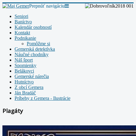
Prepnúť navigáciu
Seniori
Baníctvo
Kalendár osobností
Kontakt
Podnikanie
Pomôžme si
Gemerská detektívka
Náučné chodníky
Náš šport
Spomienky
Belákovci
Gemerské nárečia
Hutníctvo
Z obcí Gemera
Ján Bradáč
Príbehy z Gemera - Ilustrácie
Plagáty