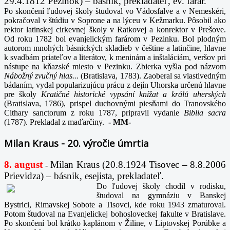
29.4.1812 Pezinok) – básnik, prekladateľ, ev. farár.
Po skončení ľudovej školy študoval vo Vádosfalve a v Nemeskéri,
pokračoval v štúdiu v Soprone a na lýceu v Kežmarku. Pôsobil ako
rektor latinskej cirkevnej školy v Ratkovej a konrektor v Prešove.
Od roku 1782 bol evanjelickým farárom v Pezinku. Bol plodným
autorom mnohých básnických skladieb v češtine a latinčine, hlavne
k svadbám priateľov a literátov, k meninám a inštaláciám, veršov pri
nástupe na kňazské miesto v Pezinku. Zbierka vyšla pod názvom
Nábožný zvučný hlas...
(Bratislava, 1783). Zaoberal sa vlastivedným
bádaním, vydal popularizujúcu prácu z dejín Uhorska určenú hlavne
pre školy
Kratičné historické vypsání knížat a králů uherských
(Bratislava, 1786), prispel duchovnými piesňami do Tranovského
Cithary sanctorum z roku 1787, pripravil vydanie
Biblia sacra
(1787). Prekladal z maďarčiny.
-
MM-
Milan Kraus - 20. výročie úmrtia
8. august
Milan Kraus (20.8.1924 Tisovec – 8.8.2006
-
Prievidza) – básnik, esejista, prekladateľ.
Do ľudovej školy chodil v rodisku,
študoval na gymnáziu v Banskej
Bystrici, Rimavskej Sobote a Tisovci, kde roku 1943 zmaturoval.
Potom študoval na Evanjelickej bohosloveckej fakulte v Bratislave.
Po skončení bol krátko kaplánom v Žiline, v Liptovskej Porúbke a