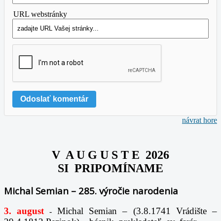
URL webstránky
návrat hore
V A U G U S T E 2026
SI PRIPOMÍNAME
Michal Semian – 285. výročie narodenia
3. august
Michal Semian – (3.8.1741 Vrádište –
-