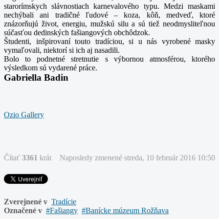
starorímskych slávnostiach karnevalového typu. Medzi maskami
nechýbali ani tradičné ľudové – koza, kôň, medveď, ktoré
znázorňujú život, energiu, mužskú silu a sú tiež neodmysliteľnou
súčasťou dedinských fašiangových obchôdzok.
Študenti, inšpirovaní touto tradíciou, si u nás vyrobené masky
vymaľovali, niektorí si ich aj nasadili.
Bolo to podnetné stretnutie s výbornou atmosférou, ktorého
výsledkom sú vydarené práce.
Gabriella Badin
Ozio Gallery
Čítať
3361
krát
Naposledy zmenené streda, 10 február 2016 10:50
Zverejnené v
Tradície
Označené v
Fašiangy
Banícke múzeum Rožňava