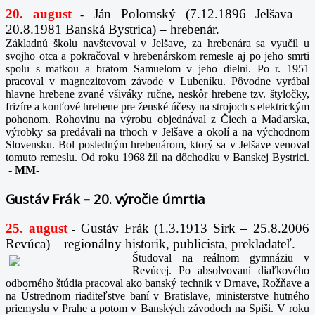
20. august
Ján Polomský (7.12.1896 Jelšava –
-
20.8.1981 Banská Bystrica) – hrebenár.
Základnú školu navštevoval v Jelšave, za hrebenára sa vyučil u
svojho otca a pokračoval v hrebenárskom remesle aj po jeho smrti
spolu s matkou a bratom Samuelom v jeho dielni. Po r. 1951
pracoval v magnezitovom závode v Lubeníku. Pôvodne vyrábal
hlavne hrebene zvané všiváky ručne, neskôr hrebene tzv. štyločky,
frizíre a konťové hrebene pre ženské účesy na strojoch s elektrickým
pohonom. Rohovinu na výrobu objednával z Čiech a Maďarska,
výrobky sa predávali na trhoch v Jelšave a okolí a na východnom
Slovensku. Bol posledným hrebenárom, ktorý sa v Jelšave venoval
tomuto remeslu. Od roku 1968 žil na dôchodku v Banskej Bystrici.
-
MM-
Gustáv Frák – 20. výročie úmrtia
25. august
Gustáv Frák
(1.3.1913 Sirk – 25.8.2006
-
Revúca) – regionálny historik, publicista, prekladateľ.
Študoval na reálnom gymnáziu v
Revúcej. Po absolvovaní diaľkového
odborného štúdia pracoval ako banský technik v Drnave, Rožňave a
na Ústrednom riaditeľstve baní v Bratislave, ministerstve hutného
priemyslu v Prahe a potom v Banských závodoch na Spiši. V roku