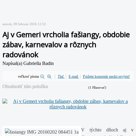
utorok, 09 február 2016 12:53
Aj v Gemeri vrcholia fašiangy, obdobie
zábav, karnevalov a rôznych
radovánok
Napísal(a) Gabriella Badin
veľkosť písma
Tlač
E-mail
Pridajte komentár medzi prvými!
Ohodnotiť túto položku
(1 Hlasovať)
V týchto dňoch aj v