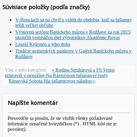
Súvisiace položky (podľa značky)
V Honciach sa na chvíľu vrátili do obdobia, keď sa fašiangy
tešili veľkej obľube
Výstavnú sezónu Baníckeho múzea v Rožňave za rok 2015
ukončili vernisážou diel výtvarníkov Akadémie Rovas
László Kelemen a jeho doba
Tradície gemerských pastierov v Galérii Baníckeho múzea v
Rožňave
Viac z tejto kategórie:
« Rodina Struhárová a FS Vepor
pripravili v penzióne Na Ráztočnom fašiangové hody
Rimavská Sobota žila fašiangovou náladou »
Napíšte komentár
Presvedčte sa prosím, že ste vložili všetky požadované
informácie označené hviezdičkou (*) . HTML kód nie je
povolený.