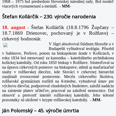
1968 – 1975 bol predsedom Slovenskej národnej rady. Bol nositeľ
viacerých vyznamenaní a medailí.
-
MM-
Štefan Kollárčik – 230. výročie narodenia
18. august
Štefan Kollárčik (18.8.1796 Župčany –
-
18.7.1869 Drienovec, pochovaný je v Rožňave) –
cirkevný hodnostár.
V Jágri absolvoval štúdium filozofie a v
Budapešti vyštudoval teológiu. Pôsobil
v Sabinove, Prešove, potom na biskupskom úrade v Košiciach, v
roku 1834 bol menovaný za kanonika – katedrálneho archidiakona
košickej katedrály. Od roku 1850 biskup v Rožňave. Sústreďoval sa
na úpravu cirkevných pomerov na biskupstve, utlmil aj maďarizačné
snahy v rožňavskej diecéze, kde Slováci v cirkevnej hierarchii
zaujímali rovnocenné postavenie. Mecén cirkevného školstva,
rožňavské gymnázium rozšíril na 8-triedne, vybudoval ústav pre
výchovu dievčat, podporoval chudobných študentov, založil nadáciu
na zaistenie platov učiteľov, pracoval na založení nemocnice. Dal
obnoviť a pretvoriť interiér rožňavskej katedrály. Jeho telesné
pozostatky sú uložené v krypte rožňavskej katedrály.
-
MM-
Ján Polomský – 45. výročie úmrtia