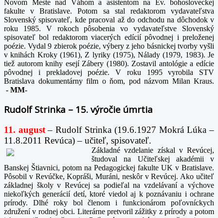
Novom Meste nad Váhom a asistentom na Ev. bohosloveckej
fakulte v Bratislave. Potom sa stal redaktorom vydavateľstva
Slovenský spisovateľ, kde pracoval až do odchodu na dôchodok v
roku 1985. V rokoch pôsobenia vo vydavateľstve Slovenský
spisovateľ bol redaktorom viacerých edícií pôvodnej i preloženej
poézie. Vydal 9 zbierok poézie, výbery z jeho básnickej tvorby vyšli
v knihách Kroky (1961), Z lyriky (1975), Nálady (1979, 1983). Je
tiež autorom knihy esejí Zábery (1980). Zostavil antológie a edície
pôvodnej i prekladovej poézie. V roku 1995 vyrobila STV
Bratislava dokumentárny film o ňom, pod názvom Milan Kraus.
-
MM-
Rudolf Strinka – 15. výročie úmrtia
11. august
– Rudolf Strinka (19.6.1927 Mokrá Lúka –
11.8.2011 Revúca) – učiteľ, spisovateľ.
Základné vzdelanie získal v Revúcej,
študoval na Učiteľskej akadémii v
Banskej Štiavnici, potom na Pedagogickej fakulte UK v Bratislave.
Pôsobil v Revúčke, Kopráši, Muráni, neskôr v Revúcej. Ako učiteľ
základnej školy v Revúcej sa podieľal na vzdelávaní a výchove
niekoľkých generácií detí, ktoré viedol aj k poznávaniu i ochrane
prírody. Dlhé roky bol členom i funkcionárom poľovníckych
združení v rodnej obci. Literárne pretvoril zážitky z prírody a potom