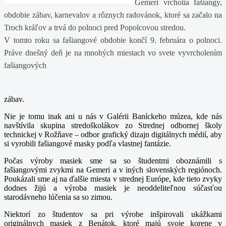
Gemeri vrcholia fašiangy,
obdobie zábav, karnevalov a rôznych radovánok, ktoré sa začalo na
Troch kráľov a trvá do polnoci pred Popolcovou stredou.
V tomto roku sa fašiangové obdobie končí 9. februára o polnoci.
Práve dnešný deň je na mnohých miestach vo svete vyvrcholením
fašiangových
zábav.
Nie je tomu inak ani u nás v Galérii Baníckeho múzea, kde nás
navštívila skupina stredoškolákov zo Strednej odbornej školy
technickej v Rožňave – odbor grafický dizajn digitálnych médií, aby
si vyrobili fašiangové masky podľa vlastnej fantázie.
Počas výroby masiek sme sa so študentmi oboznámili s
fašiangovými zvykmi na Gemeri a v iných slovenských regiónoch.
Poukázali sme aj na ďalšie miesta v strednej Európe, kde tieto zvyky
dodnes žijú a výroba masiek je neoddeliteľnou súčasťou
starodávneho lúčenia sa so zimou.
Niektorí zo študentov sa pri výrobe inšpirovali ukážkami
originálnych masiek z Benátok, ktoré majú svoje korene v