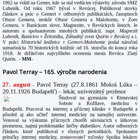
1962 sa vrátil na Gemer, kde sa stal vedúcim výstavby závodu SMZ
Lubeník. Od roku 1967 býval v Revúcej. Publikoval stovky
článkov a prác o Gemeri v odborných publikáciách, časopisoch
Obzor Gemera, neskôr Obzor Gemera a Malohontu, v Zore
Gemera, v Baníckom slove, Magnezite, v Revúckych listoch. Je
autorom a spoluautorom mnohých publikácií, napr
. Magnezit
Lubeník, Baníctvo v Železníku, Záhadný zvon Quirin v Revúcej
a i.
V práci
Historické knižnice v Gemeri-Malohonte
podal náročnú
sumarizáciu 70 historických knižníc od 16. storočia do konca roka
1918. Je držiteľom najvyššieho ocenenia mesta Revúca Zlatý
Quirin.
-
MM-
Pavol Terray – 165. výročie narodenia
27. august
Pavol Terray
(27.8.1861 Mokrá Lúka –
-
20.11.1926 Budapešť) – lekár, univerzitný profesor
Študoval na gymnáziu v Rimavskej
Sobote a Rožňave, medicínu v
Budapešti. Pracoval na internej a pľúcnej klinike v Budapešti a
pôsobil aj ako učiteľ internej medicíny na tamojšej univerzite.
Venoval sa výskumu pľúcnych chorôb súvisiacich s látkovou
premenou, najmä problematike liečby diabetikov. Autor odborných
článkov, ktoré publikoval v rôznych periodikách. Spoluautor
príručky internej medicíny, zostavovateľ ročenky Spolku lekárov