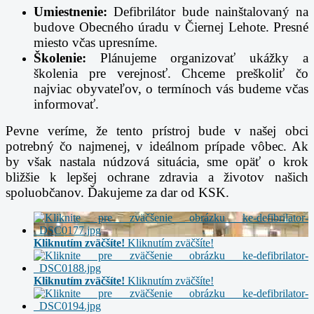
Umiestnenie:
Defibrilátor bude nainštalovaný na
budove Obecného úradu v Čiernej Lehote. Presné
miesto včas upresníme.
Školenie:
Plánujeme organizovať ukážky a
školenia pre verejnosť. Chceme preškoliť čo
najviac obyvateľov, o termínoch vás budeme včas
informovať.
Pevne veríme, že tento prístroj bude v našej obci
potrebný čo najmenej, v ideálnom prípade vôbec. Ak
by však nastala núdzová situácia, sme opäť o krok
bližšie k lepšej ochrane zdravia a životov našich
spoluobčanov. Ďakujeme za dar od KSK.
Kliknutím zväčšíte!
Kliknutím zväčšíte!
Kliknutím zväčšíte!
Kliknutím zväčšíte!