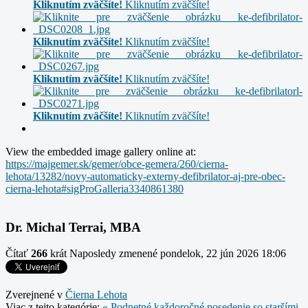
Kliknutím zväčšíte!
Kliknutím zväčšíte!
Kliknutím zväčšíte!
Kliknutím zväčšíte!
Kliknutím zväčšíte!
Kliknutím zväčšíte!
Kliknutím zväčšíte!
Kliknutím zväčšíte!
View the embedded image gallery online at:
https://majgemer.sk/gemer/obce-gemera/260/cierna-
lehota/13282/novy-automaticky-externy-defibrilator-aj-pre-obec-
cierna-lehota#sigProGalleria3340861380
Dr. Michal Terrai, MBA
Čítať
266
krát
Naposledy zmenené pondelok, 22 jún 2026 18:06
Zverejnené v
Čierna Lehota
Viac z tejto kategórie:
« Podnetné každoročné posedenie so staršími