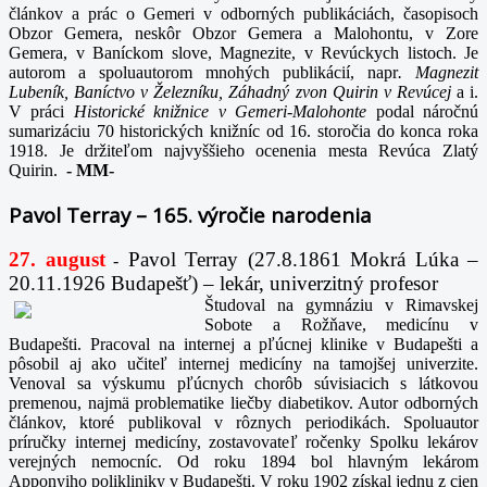
článkov a prác o Gemeri v odborných publikáciách, časopisoch
Obzor Gemera, neskôr Obzor Gemera a Malohontu, v Zore
Gemera, v Baníckom slove, Magnezite, v Revúckych listoch. Je
autorom a spoluautorom mnohých publikácií, napr
. Magnezit
Lubeník, Baníctvo v Železníku, Záhadný zvon Quirin v Revúcej
a i.
V práci
Historické knižnice v Gemeri-Malohonte
podal náročnú
sumarizáciu 70 historických knižníc od 16. storočia do konca roka
1918. Je držiteľom najvyššieho ocenenia mesta Revúca Zlatý
Quirin.
-
MM-
Pavol Terray – 165. výročie narodenia
27. august
Pavol Terray
(27.8.1861 Mokrá Lúka –
-
20.11.1926 Budapešť) – lekár, univerzitný profesor
Študoval na gymnáziu v Rimavskej
Sobote a Rožňave, medicínu v
Budapešti. Pracoval na internej a pľúcnej klinike v Budapešti a
pôsobil aj ako učiteľ internej medicíny na tamojšej univerzite.
Venoval sa výskumu pľúcnych chorôb súvisiacich s látkovou
premenou, najmä problematike liečby diabetikov. Autor odborných
článkov, ktoré publikoval v rôznych periodikách. Spoluautor
príručky internej medicíny, zostavovateľ ročenky Spolku lekárov
verejných nemocníc. Od roku 1894 bol hlavným lekárom
Apponyiho polikliniky v Budapešti. V roku 1902 získal jednu z cien