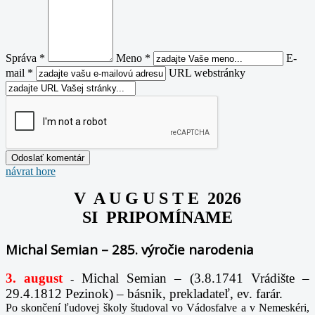
Správa *
Meno *
E-
mail *
URL webstránky
návrat hore
V A U G U S T E 2026
SI PRIPOMÍNAME
Michal Semian – 285. výročie narodenia
3. august
Michal Semian – (3.8.1741 Vrádište –
-
29.4.1812 Pezinok) – básnik, prekladateľ, ev. farár.
Po skončení ľudovej školy študoval vo Vádosfalve a v Nemeskéri,