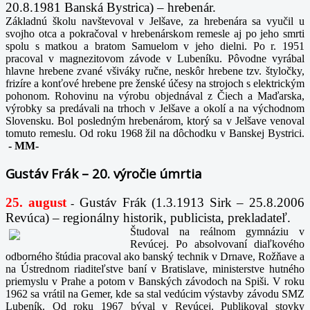
20.8.1981 Banská Bystrica) – hrebenár.
Základnú školu navštevoval v Jelšave, za hrebenára sa vyučil u
svojho otca a pokračoval v hrebenárskom remesle aj po jeho smrti
spolu s matkou a bratom Samuelom v jeho dielni. Po r. 1951
pracoval v magnezitovom závode v Lubeníku. Pôvodne vyrábal
hlavne hrebene zvané všiváky ručne, neskôr hrebene tzv. štyločky,
frizíre a konťové hrebene pre ženské účesy na strojoch s elektrickým
pohonom. Rohovinu na výrobu objednával z Čiech a Maďarska,
výrobky sa predávali na trhoch v Jelšave a okolí a na východnom
Slovensku. Bol posledným hrebenárom, ktorý sa v Jelšave venoval
tomuto remeslu. Od roku 1968 žil na dôchodku v Banskej Bystrici.
-
MM-
Gustáv Frák – 20. výročie úmrtia
25. august
Gustáv Frák
(1.3.1913 Sirk – 25.8.2006
-
Revúca) – regionálny historik, publicista, prekladateľ.
Študoval na reálnom gymnáziu v
Revúcej. Po absolvovaní diaľkového
odborného štúdia pracoval ako banský technik v Drnave, Rožňave a
na Ústrednom riaditeľstve baní v Bratislave, ministerstve hutného
priemyslu v Prahe a potom v Banských závodoch na Spiši. V roku
1962 sa vrátil na Gemer, kde sa stal vedúcim výstavby závodu SMZ
Lubeník. Od roku 1967 býval v Revúcej. Publikoval stovky