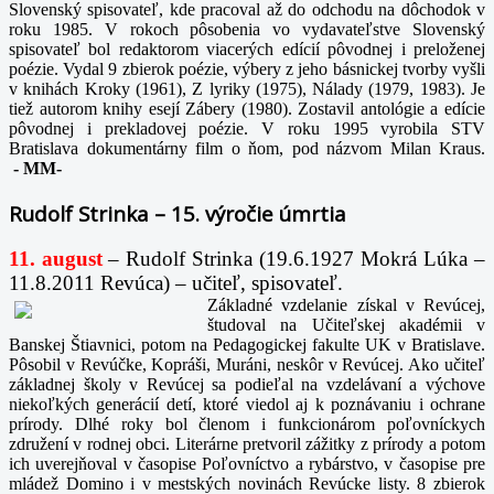
Slovenský spisovateľ, kde pracoval až do odchodu na dôchodok v
roku 1985. V rokoch pôsobenia vo vydavateľstve Slovenský
spisovateľ bol redaktorom viacerých edícií pôvodnej i preloženej
poézie. Vydal 9 zbierok poézie, výbery z jeho básnickej tvorby vyšli
v knihách Kroky (1961), Z lyriky (1975), Nálady (1979, 1983). Je
tiež autorom knihy esejí Zábery (1980). Zostavil antológie a edície
pôvodnej i prekladovej poézie. V roku 1995 vyrobila STV
Bratislava dokumentárny film o ňom, pod názvom Milan Kraus.
-
MM-
Rudolf Strinka – 15. výročie úmrtia
11. august
– Rudolf Strinka (19.6.1927 Mokrá Lúka –
11.8.2011 Revúca) – učiteľ, spisovateľ.
Základné vzdelanie získal v Revúcej,
študoval na Učiteľskej akadémii v
Banskej Štiavnici, potom na Pedagogickej fakulte UK v Bratislave.
Pôsobil v Revúčke, Kopráši, Muráni, neskôr v Revúcej. Ako učiteľ
základnej školy v Revúcej sa podieľal na vzdelávaní a výchove
niekoľkých generácií detí, ktoré viedol aj k poznávaniu i ochrane
prírody. Dlhé roky bol členom i funkcionárom poľovníckych
združení v rodnej obci. Literárne pretvoril zážitky z prírody a potom
ich uverejňoval v časopise Poľovníctvo a rybárstvo, v časopise pre
mládež Domino i v mestských novinách Revúcke listy. 8 zbierok