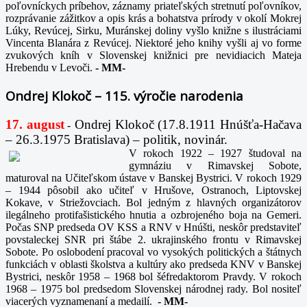
poľovníckych príbehov, záznamy priateľských stretnutí poľovníkov,
rozprávanie zážitkov a opis krás a bohatstva prírody v okolí Mokrej
Lúky, Revúcej, Sirku, Muránskej doliny vyšlo knižne s ilustráciami
Vincenta Blanára z Revúcej. Niektoré jeho knihy vyšli aj vo forme
zvukových kníh v Slovenskej knižnici pre nevidiacich Mateja
Hrebendu v Levoči.
-
MM-
Ondrej Klokoč – 115. výročie narodenia
17. august
Ondrej Klokoč (17.8.1911 Hnúšťa-Hačava
-
– 26.3.1975 Bratislava) – politik, novinár.
V rokoch 1922 – 1927 študoval na
gymnáziu v Rimavskej Sobote,
maturoval na Učiteľskom ústave v Banskej Bystrici. V rokoch 1929
– 1944 pôsobil ako učiteľ v Hrušove, Ostranoch, Liptovskej
Kokave, v Striežovciach. Bol jedným z hlavných organizátorov
ilegálneho protifašistického hnutia a ozbrojeného boja na Gemeri.
Počas SNP predseda OV KSS a RNV v Hnúšti, neskôr predstaviteľ
povstaleckej SNR pri štábe 2. ukrajinského frontu v Rimavskej
Sobote. Po oslobodení pracoval vo vysokých politických a štátnych
funkciách v oblasti školstva a kultúry ako predseda KNV v Banskej
Bystrici, neskôr 1958 – 1968 bol šéfredaktorom Pravdy. V rokoch
1968 – 1975 bol predsedom Slovenskej národnej rady. Bol nositeľ
viacerých vyznamenaní a medailí.
-
MM-