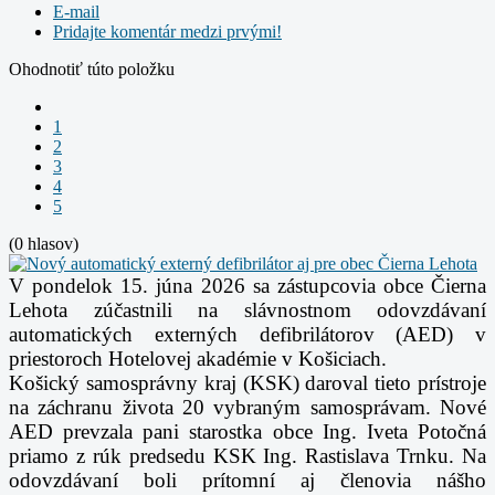
E-mail
Pridajte komentár medzi prvými!
Ohodnotiť túto položku
1
2
3
4
5
(0 hlasov)
V pondelok 15. júna 2026 sa zástupcovia obce Čierna
Lehota zúčastnili na slávnostnom odovzdávaní
automatických externých defibrilátorov (AED) v
priestoroch Hotelovej akadémie v Košiciach.
Košický samosprávny kraj (KSK) daroval tieto prístroje
na záchranu života 20 vybraným samosprávam. Nové
AED prevzala pani starostka obce Ing. Iveta Potočná
priamo z rúk predsedu KSK Ing. Rastislava Trnku. Na
odovzdávaní boli prítomní aj členovia nášho