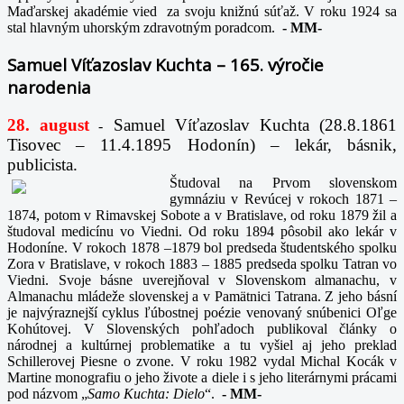
Maďarskej akadémie vied za svoju knižnú súťaž. V roku 1924 sa
stal hlavným uhorským zdravotným poradcom.
-
MM-
Samuel Víťazoslav Kuchta – 165. výročie
narodenia
28. august
Samuel Víťazoslav Kuchta (28.8.1861
-
Tisovec – 11.4.1895 Hodonín) – lekár, básnik,
publicista.
Študoval na Prvom slovenskom
gymnáziu v Revúcej v rokoch 1871 –
1874, potom v Rimavskej Sobote a v Bratislave, od roku 1879 žil a
študoval medicínu vo Viedni. Od roku 1894 pôsobil ako lekár v
Hodoníne. V rokoch 1878 –1879 bol predseda študentského spolku
Zora v Bratislave, v rokoch 1883 – 1885 predseda spolku Tatran vo
Viedni. Svoje básne uverejňoval v Slovenskom almanachu, v
Almanachu mládeže slovenskej a v Pamätnici Tatrana. Z jeho básní
je najvýraznejší cyklus ľúbostnej poézie venovaný snúbenici Oľge
Kohútovej. V Slovenských pohľadoch publikoval články o
národnej a kultúrnej problematike a tu vyšiel aj jeho preklad
Schillerovej Piesne o zvone. V roku 1982 vydal Michal Kocák v
Martine monografiu o jeho živote a diele i s jeho literárnymi prácami
pod názvom „
Samo Kuchta: Dielo
“.
-
MM-