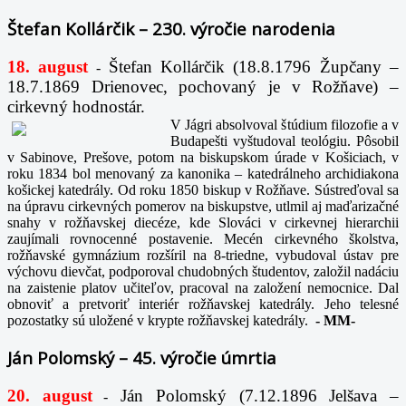
Štefan Kollárčik – 230. výročie narodenia
18. august
Štefan Kollárčik (18.8.1796 Župčany –
-
18.7.1869 Drienovec, pochovaný je v Rožňave) –
cirkevný hodnostár.
V Jágri absolvoval štúdium filozofie a v
Budapešti vyštudoval teológiu. Pôsobil
v Sabinove, Prešove, potom na biskupskom úrade v Košiciach, v
roku 1834 bol menovaný za kanonika – katedrálneho archidiakona
košickej katedrály. Od roku 1850 biskup v Rožňave. Sústreďoval sa
na úpravu cirkevných pomerov na biskupstve, utlmil aj maďarizačné
snahy v rožňavskej diecéze, kde Slováci v cirkevnej hierarchii
zaujímali rovnocenné postavenie. Mecén cirkevného školstva,
rožňavské gymnázium rozšíril na 8-triedne, vybudoval ústav pre
výchovu dievčat, podporoval chudobných študentov, založil nadáciu
na zaistenie platov učiteľov, pracoval na založení nemocnice. Dal
obnoviť a pretvoriť interiér rožňavskej katedrály. Jeho telesné
pozostatky sú uložené v krypte rožňavskej katedrály.
-
MM-
Ján Polomský – 45. výročie úmrtia
20. august
Ján Polomský (7.12.1896 Jelšava –
-