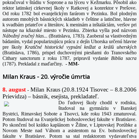
pokračoval v štúdiu v Soprone a na lýceu v Kežmarku. Pôsobil ako
rektor latinskej cirkevnej školy v Ratkovej a konrektor v Prešove.
Od roku 1782 bol evanjelickým farárom v Pezinku. Bol plodným
autorom mnohých básnických skladieb v češtine a latinčine, hlavne
k svadbám priateľov a literátov, k meninám a inštaláciám, veršov pri
nástupe na kňazské miesto v Pezinku. Zbierka vyšla pod názvom
Nábožný zvučný hlas...
(Bratislava, 1783). Zaoberal sa vlastivedným
bádaním, vydal popularizujúcu prácu z dejín Uhorska určenú hlavne
pre školy
Kratičné historické vypsání knížat a králů uherských
(Bratislava, 1786), prispel duchovnými piesňami do Tranovského
Cithary sanctorum z roku 1787, pripravil vydanie
Biblia sacra
(1787). Prekladal z maďarčiny.
-
MM-
Milan Kraus - 20. výročie úmrtia
8. august
Milan Kraus (20.8.1924 Tisovec – 8.8.2006
-
Prievidza) – básnik, esejista, prekladateľ.
Do ľudovej školy chodil v rodisku,
študoval na gymnáziu v Banskej
Bystrici, Rimavskej Sobote a Tisovci, kde roku 1943 zmaturoval.
Potom študoval na Evanjelickej bohosloveckej fakulte v Bratislave.
Po skončení bol krátko kaplánom v Žiline, v Liptovskej Porúbke a
Novom Meste nad Váhom a asistentom na Ev. bohosloveckej
fakulte v Bratislave. Potom sa stal redaktorom vydavateľstva