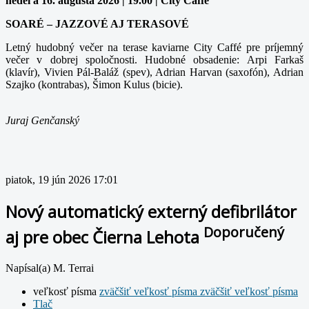
nedeľa 16. augusta 2026 | 19.00 | City Caffe
SOARÉ – JAZZOVÉ AJ TERASOVÉ
Letný hudobný večer na terase kaviarne City Caffé pre príjemný
večer v dobrej spoločnosti. Hudobné obsadenie: Arpi Farkaš
(klavír), Vivien Pál-Baláž (spev), Adrian Harvan (saxofón), Adrian
Szajko (kontrabas), Šimon Kulus (bicie).
Juraj Genčanský
piatok, 19 jún 2026 17:01
Nový automatický externý defibrilátor
Doporučený
aj pre obec Čierna Lehota
Napísal(a) M. Terrai
veľkosť písma
zväčšiť veľkosť písma
zväčšiť veľkosť písma
Tlač