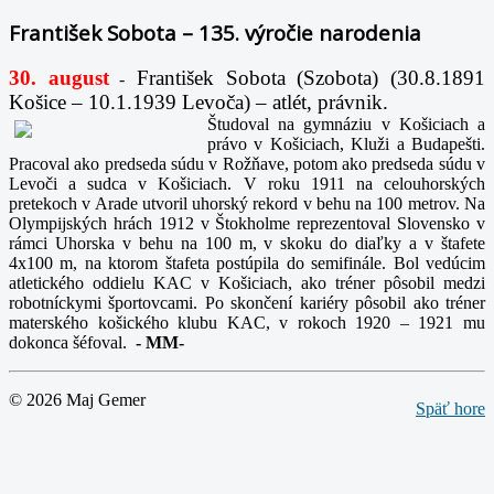
František Sobota – 135. výročie narodenia
30. august
František Sobota (Szobota) (30.8.1891
-
Košice – 10.1.1939 Levoča) – atlét, právnik.
Študoval na gymnáziu v Košiciach a
právo v Košiciach, Kluži a Budapešti.
Pracoval ako predseda súdu v Rožňave, potom ako predseda súdu v
Levoči a sudca v Košiciach. V roku 1911 na celouhorských
pretekoch v Arade utvoril uhorský rekord v behu na 100 metrov. Na
Olympijských hrách 1912 v Štokholme reprezentoval Slovensko v
rámci Uhorska v behu na 100 m, v skoku do diaľky a v štafete
4x100 m, na ktorom štafeta postúpila do semifinále. Bol vedúcim
atletického oddielu KAC v Košiciach, ako tréner pôsobil medzi
robotníckymi športovcami. Po skončení kariéry pôsobil ako tréner
materského košického klubu KAC, v rokoch 1920 – 1921 mu
dokonca šéfoval.
-
MM-
© 2026 Maj Gemer
Späť hore