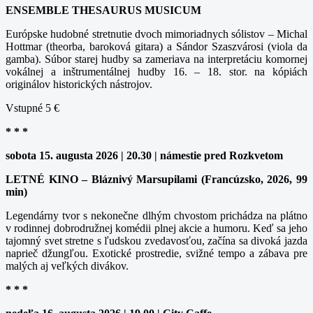
ENSEMBLE THESAURUS MUSICUM
Európske hudobné stretnutie dvoch mimoriadnych sólistov – Michal
Hottmar (theorba, baroková gitara) a Sándor Szaszvárosi (viola da
gamba). Súbor starej hudby sa zameriava na interpretáciu komornej
vokálnej a inštrumentálnej hudby 16. – 18. stor. na kópiách
originálov historických nástrojov.
Vstupné 5 €
* * *
sobota 15. augusta 2026 | 20.30 | námestie pred Rozkvetom
LETNÉ KINO – Bláznivý Marsupilami (Francúzsko, 2026, 99
min)
Legendárny tvor s nekonečne dlhým chvostom prichádza na plátno
v rodinnej dobrodružnej komédii plnej akcie a humoru. Keď sa jeho
tajomný svet stretne s ľudskou zvedavosťou, začína sa divoká jazda
naprieč džungľou. Exotické prostredie, svižné tempo a zábava pre
malých aj veľkých divákov.
* * *