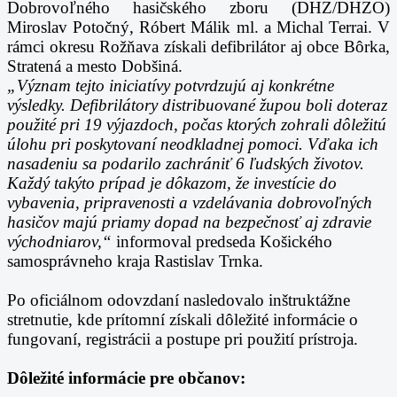
Dobrovoľného hasičského zboru (DHZ/DHZO)
Miroslav Potočný, Róbert Málik ml. a Michal Terrai. V
rámci okresu Rožňava získali defibrilátor aj obce Bôrka,
Stratená a mesto Dobšiná.
„Význam tejto iniciatívy potvrdzujú aj konkrétne
výsledky. Defibrilátory distribuované župou boli doteraz
použité pri 19 výjazdoch, počas ktorých zohrali dôležitú
úlohu pri poskytovaní neodkladnej pomoci. Vďaka ich
nasadeniu sa podarilo zachrániť 6 ľudských životov.
Každý takýto prípad je dôkazom, že investície do
vybavenia, pripravenosti a vzdelávania dobrovoľných
hasičov majú priamy dopad na bezpečnosť aj zdravie
východniarov,“
informoval predseda Košického
samosprávneho kraja Rastislav Trnka.
Po oficiálnom odovzdaní nasledovalo inštruktážne
stretnutie, kde prítomní získali dôležité informácie o
fungovaní, registrácii a postupe pri použití prístroja
.
Dôležité informácie pre občanov: