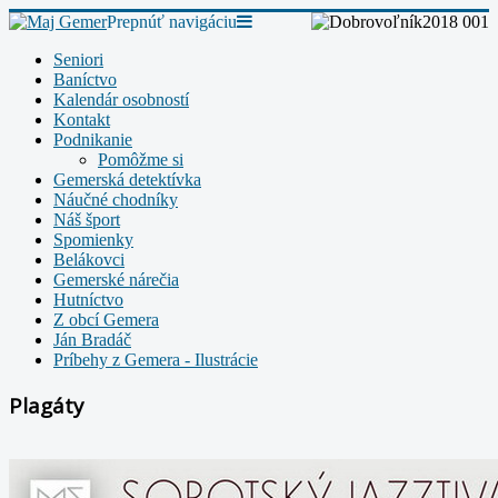
Prepnúť navigáciu
Seniori
Baníctvo
Kalendár osobností
Kontakt
Podnikanie
Pomôžme si
Gemerská detektívka
Náučné chodníky
Náš šport
Spomienky
Belákovci
Gemerské nárečia
Hutníctvo
Z obcí Gemera
Ján Bradáč
Príbehy z Gemera - Ilustrácie
Plagáty