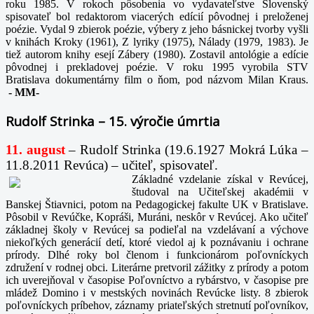
roku 1985. V rokoch pôsobenia vo vydavateľstve Slovenský
spisovateľ bol redaktorom viacerých edícií pôvodnej i preloženej
poézie. Vydal 9 zbierok poézie, výbery z jeho básnickej tvorby vyšli
v knihách Kroky (1961), Z lyriky (1975), Nálady (1979, 1983). Je
tiež autorom knihy esejí Zábery (1980). Zostavil antológie a edície
pôvodnej i prekladovej poézie. V roku 1995 vyrobila STV
Bratislava dokumentárny film o ňom, pod názvom Milan Kraus.
-
MM-
Rudolf Strinka – 15. výročie úmrtia
11. august
– Rudolf Strinka (19.6.1927 Mokrá Lúka –
11.8.2011 Revúca) – učiteľ, spisovateľ.
Základné vzdelanie získal v Revúcej,
študoval na Učiteľskej akadémii v
Banskej Štiavnici, potom na Pedagogickej fakulte UK v Bratislave.
Pôsobil v Revúčke, Kopráši, Muráni, neskôr v Revúcej. Ako učiteľ
základnej školy v Revúcej sa podieľal na vzdelávaní a výchove
niekoľkých generácií detí, ktoré viedol aj k poznávaniu i ochrane
prírody. Dlhé roky bol členom i funkcionárom poľovníckych
združení v rodnej obci. Literárne pretvoril zážitky z prírody a potom
ich uverejňoval v časopise Poľovníctvo a rybárstvo, v časopise pre
mládež Domino i v mestských novinách Revúcke listy. 8 zbierok
poľovníckych príbehov, záznamy priateľských stretnutí poľovníkov,