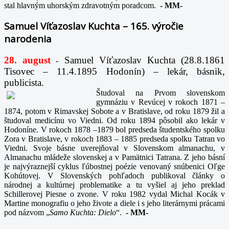
stal hlavným uhorským zdravotným poradcom.
-
MM-
Samuel Víťazoslav Kuchta – 165. výročie
narodenia
28. august
Samuel Víťazoslav Kuchta (28.8.1861
-
Tisovec – 11.4.1895 Hodonín) – lekár, básnik,
publicista.
Študoval na Prvom slovenskom
gymnáziu v Revúcej v rokoch 1871 –
1874, potom v Rimavskej Sobote a v Bratislave, od roku 1879 žil a
študoval medicínu vo Viedni. Od roku 1894 pôsobil ako lekár v
Hodoníne. V rokoch 1878 –1879 bol predseda študentského spolku
Zora v Bratislave, v rokoch 1883 – 1885 predseda spolku Tatran vo
Viedni. Svoje básne uverejňoval v Slovenskom almanachu, v
Almanachu mládeže slovenskej a v Pamätnici Tatrana. Z jeho básní
je najvýraznejší cyklus ľúbostnej poézie venovaný snúbenici Oľge
Kohútovej. V Slovenských pohľadoch publikoval články o
národnej a kultúrnej problematike a tu vyšiel aj jeho preklad
Schillerovej Piesne o zvone. V roku 1982 vydal Michal Kocák v
Martine monografiu o jeho živote a diele i s jeho literárnymi prácami
pod názvom „
Samo Kuchta: Dielo
“.
-
MM-