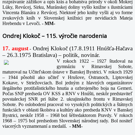
rozprávanie zážitkov a opis krás a bohatstva prírody v okolí Mokrej
Lúky, Revúcej, Sirku, Muránskej doliny vyšlo knižne s ilustráciami
Vincenta Blanára z Revúcej. Niektoré jeho knihy vyšli aj vo forme
zvukových kníh v Slovenskej knižnici pre nevidiacich Mateja
Hrebendu v Levoči.
-
MM-
Ondrej Klokoč – 115. výročie narodenia
17. august
Ondrej Klokoč (17.8.1911 Hnúšťa-Hačava
-
– 26.3.1975 Bratislava) – politik, novinár.
V rokoch 1922 – 1927 študoval na
gymnáziu v Rimavskej Sobote,
maturoval na Učiteľskom ústave v Banskej Bystrici. V rokoch 1929
– 1944 pôsobil ako učiteľ v Hrušove, Ostranoch, Liptovskej
Kokave, v Striežovciach. Bol jedným z hlavných organizátorov
ilegálneho protifašistického hnutia a ozbrojeného boja na Gemeri.
Počas SNP predseda OV KSS a RNV v Hnúšti, neskôr predstaviteľ
povstaleckej SNR pri štábe 2. ukrajinského frontu v Rimavskej
Sobote. Po oslobodení pracoval vo vysokých politických a štátnych
funkciách v oblasti školstva a kultúry ako predseda KNV v Banskej
Bystrici, neskôr 1958 – 1968 bol šéfredaktorom Pravdy. V rokoch
1968 – 1975 bol predsedom Slovenskej národnej rady. Bol nositeľ
viacerých vyznamenaní a medailí.
-
MM-