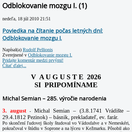
Odblokovanie mozgu I. (1)
nedeľa, 18 júl 2010 21:51
Poviedka na čítanie počas letných dní:
Odblokovanie mozgu I.
Napísal(a)
Rudolf Pellionis
Zverejnené v
Odblokovanie mozgu I.
Pridajte komentár medzi prvými!
Čítať ďalej...
V A U G U S T E 2026
SI PRIPOMÍNAME
Michal Semian – 285. výročie narodenia
3. august
Michal Semian – (3.8.1741 Vrádište –
-
29.4.1812 Pezinok) – básnik, prekladateľ, ev. farár.
Po skončení ľudovej školy študoval vo Vádosfalve a v Nemeskéri,
pokračoval v štúdiu v Soprone a na lýceu v Kežmarku. Pôsobil ako