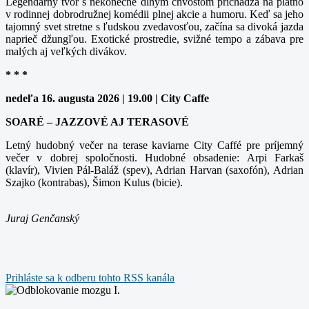
Legendárny tvor s nekonečne dlhým chvostom prichádza na plátno
v rodinnej dobrodružnej komédii plnej akcie a humoru. Keď sa jeho
tajomný svet stretne s ľudskou zvedavosťou, začína sa divoká jazda
naprieč džungľou. Exotické prostredie, svižné tempo a zábava pre
malých aj veľkých divákov.
* * *
nedeľa 16. augusta 2026 | 19.00 | City Caffe
SOARÉ – JAZZOVÉ AJ TERASOVÉ
Letný hudobný večer na terase kaviarne City Caffé pre príjemný
večer v dobrej spoločnosti. Hudobné obsadenie: Arpi Farkaš
(klavír), Vivien Pál-Baláž (spev), Adrian Harvan (saxofón), Adrian
Szajko (kontrabas), Šimon Kulus (bicie).
Juraj Genčanský
Prihláste sa k odberu tohto RSS kanála