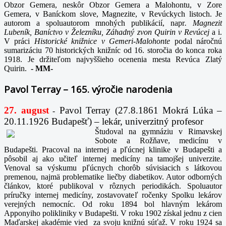
Obzor Gemera, neskôr Obzor Gemera a Malohontu, v Zore
Gemera, v Baníckom slove, Magnezite, v Revúckych listoch. Je
autorom a spoluautorom mnohých publikácií, napr
. Magnezit
Lubeník, Baníctvo v Železníku, Záhadný zvon Quirin v Revúcej
a i.
V práci
Historické knižnice v Gemeri-Malohonte
podal náročnú
sumarizáciu 70 historických knižníc od 16. storočia do konca roka
1918. Je držiteľom najvyššieho ocenenia mesta Revúca Zlatý
Quirin.
-
MM-
Pavol Terray – 165. výročie narodenia
27. august
Pavol Terray
(27.8.1861 Mokrá Lúka –
-
20.11.1926 Budapešť) – lekár, univerzitný profesor
Študoval na gymnáziu v Rimavskej
Sobote a Rožňave, medicínu v
Budapešti. Pracoval na internej a pľúcnej klinike v Budapešti a
pôsobil aj ako učiteľ internej medicíny na tamojšej univerzite.
Venoval sa výskumu pľúcnych chorôb súvisiacich s látkovou
premenou, najmä problematike liečby diabetikov. Autor odborných
článkov, ktoré publikoval v rôznych periodikách. Spoluautor
príručky internej medicíny, zostavovateľ ročenky Spolku lekárov
verejných nemocníc. Od roku 1894 bol hlavným lekárom
Apponyiho polikliniky v Budapešti. V roku 1902 získal jednu z cien
Maďarskej akadémie vied za svoju knižnú súťaž. V roku 1924 sa