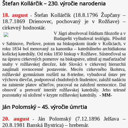
Štefan Kollárčik – 230. výročie narodenia
18. august
Štefan Kollárčik (18.8.1796 Župčany –
-
18.7.1869 Drienovec, pochovaný je v Rožňave) –
cirkevný hodnostár.
V Jágri absolvoval štúdium filozofie a v
Budapešti vyštudoval teológiu. Pôsobil
v Sabinove, Prešove, potom na biskupskom úrade v Košiciach, v
roku 1834 bol menovaný za kanonika – katedrálneho archidiakona
košickej katedrály. Od roku 1850 biskup v Rožňave. Sústreďoval sa
na úpravu cirkevných pomerov na biskupstve, utlmil aj maďarizačné
snahy v rožňavskej diecéze, kde Slováci v cirkevnej hierarchii
zaujímali rovnocenné postavenie. Mecén cirkevného školstva,
rožňavské gymnázium rozšíril na 8-triedne, vybudoval ústav pre
výchovu dievčat, podporoval chudobných študentov, založil nadáciu
na zaistenie platov učiteľov, pracoval na založení nemocnice. Dal
obnoviť a pretvoriť interiér rožňavskej katedrály. Jeho telesné
pozostatky sú uložené v krypte rožňavskej katedrály.
-
MM-
Ján Polomský – 45. výročie úmrtia
20. august
Ján Polomský (7.12.1896 Jelšava –
-
20.8.1981 Banská Bystrica) – hrebenár.