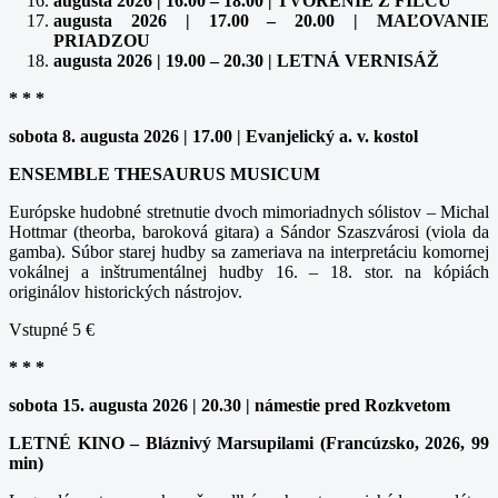
augusta 2026 | 16.00 – 18.00 | TVORENIE Z FILCU
augusta 2026 | 17.00 – 20.00 | MAĽOVANIE
PRIADZOU
augusta 2026 | 19.00 – 20.30 | LETNÁ VERNISÁŽ
* * *
sobota 8. augusta 2026 | 17.00 | Evanjelický a. v. kostol
ENSEMBLE THESAURUS MUSICUM
Európske hudobné stretnutie dvoch mimoriadnych sólistov – Michal
Hottmar (theorba, baroková gitara) a Sándor Szaszvárosi (viola da
gamba). Súbor starej hudby sa zameriava na interpretáciu komornej
vokálnej a inštrumentálnej hudby 16. – 18. stor. na kópiách
originálov historických nástrojov.
Vstupné 5 €
* * *
sobota 15. augusta 2026 | 20.30 | námestie pred Rozkvetom
LETNÉ KINO – Bláznivý Marsupilami (Francúzsko, 2026, 99
min)