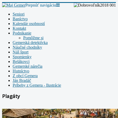
Prepnúť navigáciu
Seniori
Baníctvo
Kalendár osobností
Kontakt
Podnikanie
Pomôžme si
Gemerská detektívka
Náučné chodníky
Náš šport
Spomienky
Belákovci
Gemerské nárečia
Hutníctvo
Z obcí Gemera
Ján Bradáč
Príbehy z Gemera - Ilustrácie
Plagáty