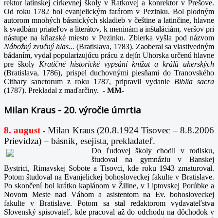
rektor latinskej cirkevnej školy v Ratkovej a konrektor v Prešove.
Od roku 1782 bol evanjelickým farárom v Pezinku. Bol plodným
autorom mnohých básnických skladieb v češtine a latinčine, hlavne
k svadbám priateľov a literátov, k meninám a inštaláciám, veršov pri
nástupe na kňazské miesto v Pezinku. Zbierka vyšla pod názvom
Nábožný zvučný hlas...
(Bratislava, 1783). Zaoberal sa vlastivedným
bádaním, vydal popularizujúcu prácu z dejín Uhorska určenú hlavne
pre školy
Kratičné historické vypsání knížat a králů uherských
(Bratislava, 1786), prispel duchovnými piesňami do Tranovského
Cithary sanctorum z roku 1787, pripravil vydanie
Biblia sacra
(1787). Prekladal z maďarčiny.
-
MM-
Milan Kraus - 20. výročie úmrtia
8. august
Milan Kraus (20.8.1924 Tisovec – 8.8.2006
-
Prievidza) – básnik, esejista, prekladateľ.
Do ľudovej školy chodil v rodisku,
študoval na gymnáziu v Banskej
Bystrici, Rimavskej Sobote a Tisovci, kde roku 1943 zmaturoval.
Potom študoval na Evanjelickej bohosloveckej fakulte v Bratislave.
Po skončení bol krátko kaplánom v Žiline, v Liptovskej Porúbke a
Novom Meste nad Váhom a asistentom na Ev. bohosloveckej
fakulte v Bratislave. Potom sa stal redaktorom vydavateľstva
Slovenský spisovateľ, kde pracoval až do odchodu na dôchodok v