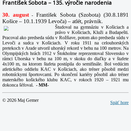
František Sobota – 135. výročie narodenia
30. august
František Sobota (Szobota) (30.8.1891
-
Košice – 10.1.1939 Levoča) – atlét, právnik.
Študoval na gymnáziu v Košiciach a
právo v Košiciach, Kluži a Budapešti.
Pracoval ako predseda súdu v Rožňave, potom ako predseda súdu v
Levoči a sudca v Košiciach. V roku 1911 na celouhorských
pretekoch v Arade utvoril uhorský rekord v behu na 100 metrov. Na
Olympijských hrách 1912 v Štokholme reprezentoval Slovensko v
rámci Uhorska v behu na 100 m, v skoku do diaľky a v štafete
4x100 m, na ktorom štafeta postúpila do semifinále. Bol vedúcim
atletického oddielu KAC v Košiciach, ako tréner pôsobil medzi
robotníckymi športovcami. Po skončení kariéry pôsobil ako tréner
materského košického klubu KAC, v rokoch 1920 – 1921 mu
dokonca šéfoval.
-
MM-
© 2026 Maj Gemer
Späť hore