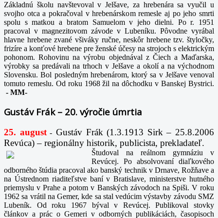
Základnú školu navštevoval v Jelšave, za hrebenára sa vyučil u
svojho otca a pokračoval v hrebenárskom remesle aj po jeho smrti
spolu s matkou a bratom Samuelom v jeho dielni. Po r. 1951
pracoval v magnezitovom závode v Lubeníku. Pôvodne vyrábal
hlavne hrebene zvané všiváky ručne, neskôr hrebene tzv. štyločky,
frizíre a konťové hrebene pre ženské účesy na strojoch s elektrickým
pohonom. Rohovinu na výrobu objednával z Čiech a Maďarska,
výrobky sa predávali na trhoch v Jelšave a okolí a na východnom
Slovensku. Bol posledným hrebenárom, ktorý sa v Jelšave venoval
tomuto remeslu. Od roku 1968 žil na dôchodku v Banskej Bystrici.
-
MM-
Gustáv Frák – 20. výročie úmrtia
25. august
Gustáv Frák
(1.3.1913 Sirk – 25.8.2006
-
Revúca) – regionálny historik, publicista, prekladateľ.
Študoval na reálnom gymnáziu v
Revúcej. Po absolvovaní diaľkového
odborného štúdia pracoval ako banský technik v Drnave, Rožňave a
na Ústrednom riaditeľstve baní v Bratislave, ministerstve hutného
priemyslu v Prahe a potom v Banských závodoch na Spiši. V roku
1962 sa vrátil na Gemer, kde sa stal vedúcim výstavby závodu SMZ
Lubeník. Od roku 1967 býval v Revúcej. Publikoval stovky
článkov a prác o Gemeri v odborných publikáciách, časopisoch