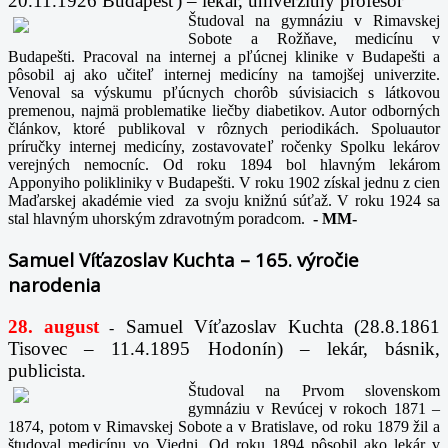
20.11.1926 Budapešť) – lekár, univerzitný profesor
Študoval na gymnáziu v Rimavskej
Sobote a Rožňave, medicínu v
Budapešti. Pracoval na internej a pľúcnej klinike v Budapešti a
pôsobil aj ako učiteľ internej medicíny na tamojšej univerzite.
Venoval sa výskumu pľúcnych chorôb súvisiacich s látkovou
premenou, najmä problematike liečby diabetikov. Autor odborných
článkov, ktoré publikoval v rôznych periodikách. Spoluautor
príručky internej medicíny, zostavovateľ ročenky Spolku lekárov
verejných nemocníc. Od roku 1894 bol hlavným lekárom
Apponyiho polikliniky v Budapešti. V roku 1902 získal jednu z cien
Maďarskej akadémie vied za svoju knižnú súťaž. V roku 1924 sa
stal hlavným uhorským zdravotným poradcom.
-
MM-
Samuel Víťazoslav Kuchta – 165. výročie
narodenia
28. august
Samuel Víťazoslav Kuchta (28.8.1861
-
Tisovec – 11.4.1895 Hodonín) – lekár, básnik,
publicista.
Študoval na Prvom slovenskom
gymnáziu v Revúcej v rokoch 1871 –
1874, potom v Rimavskej Sobote a v Bratislave, od roku 1879 žil a
študoval medicínu vo Viedni. Od roku 1894 pôsobil ako lekár v