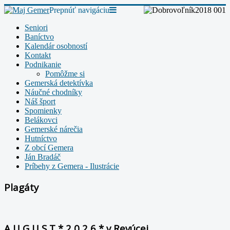
Prepnúť navigáciu
Seniori
Baníctvo
Kalendár osobností
Kontakt
Podnikanie
Pomôžme si
Gemerská detektívka
Náučné chodníky
Náš šport
Spomienky
Belákovci
Gemerské nárečia
Hutníctvo
Z obcí Gemera
Ján Bradáč
Príbehy z Gemera - Ilustrácie
Plagáty
A U G U S T * 2 0 2 6 * v Revúcej