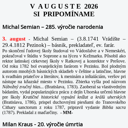
V A U G U S T E 2026
SI PRIPOMÍNAME
Michal Semian – 285. výročie narodenia
3. august
Michal Semian – (3.8.1741 Vrádište –
-
29.4.1812 Pezinok) – básnik, prekladateľ, ev. farár.
Po skončení ľudovej školy študoval vo Vádosfalve a v Nemeskéri,
pokračoval v štúdiu v Soprone a na lýceu v Kežmarku. Pôsobil ako
rektor latinskej cirkevnej školy v Ratkovej a konrektor v Prešove.
Od roku 1782 bol evanjelickým farárom v Pezinku. Bol plodným
autorom mnohých básnických skladieb v češtine a latinčine, hlavne
k svadbám priateľov a literátov, k meninám a inštaláciám, veršov pri
nástupe na kňazské miesto v Pezinku. Zbierka vyšla pod názvom
Nábožný zvučný hlas...
(Bratislava, 1783). Zaoberal sa vlastivedným
bádaním, vydal popularizujúcu prácu z dejín Uhorska určenú hlavne
pre školy
Kratičné historické vypsání knížat a králů uherských
(Bratislava, 1786), prispel duchovnými piesňami do Tranovského
Cithary sanctorum z roku 1787, pripravil vydanie
Biblia sacra
(1787). Prekladal z maďarčiny.
-
MM-
Milan Kraus - 20. výročie úmrtia