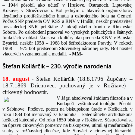
– 1944 pôsobil ako učiteľ v Hrušove, Ostranoch, Liptovskej
Kokave, v Striežovciach. Bol jedným z hlavných organizátorov
ilegálneho protifašistického hnutia a ozbrojeného boja na Gemeri.
Počas SNP predseda OV KSS a RNV v Hnúšti, neskôr predstaviteľ
povstaleckej SNR pri štábe 2. ukrajinského frontu v Rimavskej
Sobote. Po oslobodení pracoval vo vysokých politických a štátnych
funkciách v oblasti školstva a kultúry ako predseda KNV v Banskej
Bystrici, neskôr 1958 – 1968 bol šéfredaktorom Pravdy. V rokoch
1968 – 1975 bol predsedom Slovenskej národnej rady. Bol nositeľ
viacerých vyznamenaní a medailí.
-
MM-
Štefan Kollárčik – 230. výročie narodenia
18. august
Štefan Kollárčik (18.8.1796 Župčany –
-
18.7.1869 Drienovec, pochovaný je v Rožňave) –
cirkevný hodnostár.
V Jágri absolvoval štúdium filozofie a v
Budapešti vyštudoval teológiu. Pôsobil
v Sabinove, Prešove, potom na biskupskom úrade v Košiciach, v
roku 1834 bol menovaný za kanonika – katedrálneho archidiakona
košickej katedrály. Od roku 1850 biskup v Rožňave. Sústreďoval sa
na úpravu cirkevných pomerov na biskupstve, utlmil aj maďarizačné
snahy v rožňavskej diecéze, kde Slováci v cirkevnej hierarchii