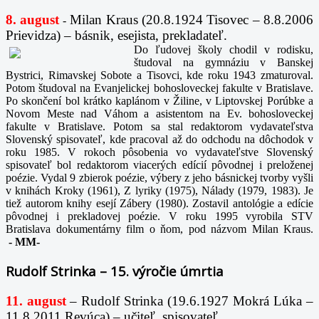
8. august
Milan Kraus (20.8.1924 Tisovec – 8.8.2006
-
Prievidza) – básnik, esejista, prekladateľ.
Do ľudovej školy chodil v rodisku,
študoval na gymnáziu v Banskej
Bystrici, Rimavskej Sobote a Tisovci, kde roku 1943 zmaturoval.
Potom študoval na Evanjelickej bohosloveckej fakulte v Bratislave.
Po skončení bol krátko kaplánom v Žiline, v Liptovskej Porúbke a
Novom Meste nad Váhom a asistentom na Ev. bohosloveckej
fakulte v Bratislave. Potom sa stal redaktorom vydavateľstva
Slovenský spisovateľ, kde pracoval až do odchodu na dôchodok v
roku 1985. V rokoch pôsobenia vo vydavateľstve Slovenský
spisovateľ bol redaktorom viacerých edícií pôvodnej i preloženej
poézie. Vydal 9 zbierok poézie, výbery z jeho básnickej tvorby vyšli
v knihách Kroky (1961), Z lyriky (1975), Nálady (1979, 1983). Je
tiež autorom knihy esejí Zábery (1980). Zostavil antológie a edície
pôvodnej i prekladovej poézie. V roku 1995 vyrobila STV
Bratislava dokumentárny film o ňom, pod názvom Milan Kraus.
-
MM-
Rudolf Strinka – 15. výročie úmrtia
11. august
– Rudolf Strinka (19.6.1927 Mokrá Lúka –
11.8.2011 Revúca) – učiteľ, spisovateľ.