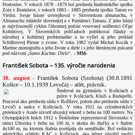
Hodoníne. V rokoch 1878 –1879 bol predseda študentského spolku
Zora v Bratislave, v rokoch 1883 – 1885 predseda spolku Tatran vo
Viedni. Svoje básne uverejňoval v Slovenskom almanachu, v
Almanachu mládeže slovenskej a v Pamätnici Tatrana. Z jeho básní
je najvýraznejší cyklus ľúbostnej poézie venovaný snúbenici Oľge
Kohútovej. V Slovenských pohľadoch publikoval články o
národnej a kultúrnej problematike a tu vyšiel aj jeho preklad
Schillerovej Piesne o zvone. V roku 1982 vydal Michal Kocák v
Martine monografiu o jeho živote a diele i s jeho literárnymi prácami
pod názvom „
Samo Kuchta: Dielo
“.
-
MM-
František Sobota – 135. výročie narodenia
30. august
František Sobota (Szobota) (30.8.1891
-
Košice – 10.1.1939 Levoča) – atlét, právnik.
Študoval na gymnáziu v Košiciach a
právo v Košiciach, Kluži a Budapešti.
Pracoval ako predseda súdu v Rožňave, potom ako predseda súdu v
Levoči a sudca v Košiciach. V roku 1911 na celouhorských
pretekoch v Arade utvoril uhorský rekord v behu na 100 metrov. Na
Olympijských hrách 1912 v Štokholme reprezentoval Slovensko v
rámci Uhorska v behu na 100 m, v skoku do diaľky a v štafete
4x100 m, na ktorom štafeta postúpila do semifinále. Bol vedúcim
atletického oddielu KAC v Košiciach, ako tréner pôsobil medzi