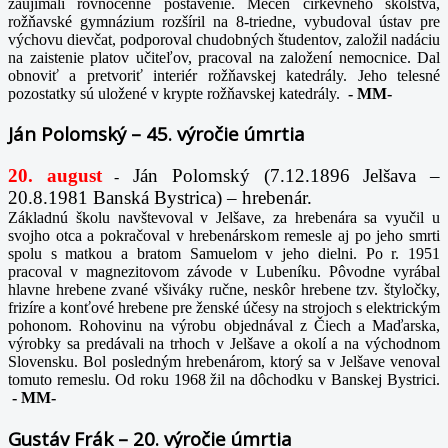
zaujímali rovnocenné postavenie. Mecén cirkevného školstva,
rožňavské gymnázium rozšíril na 8-triedne, vybudoval ústav pre
výchovu dievčat, podporoval chudobných študentov, založil nadáciu
na zaistenie platov učiteľov, pracoval na založení nemocnice. Dal
obnoviť a pretvoriť interiér rožňavskej katedrály. Jeho telesné
pozostatky sú uložené v krypte rožňavskej katedrály.
-
MM-
Ján Polomský – 45. výročie úmrtia
20. august
Ján Polomský (7.12.1896 Jelšava –
-
20.8.1981 Banská Bystrica) – hrebenár.
Základnú školu navštevoval v Jelšave, za hrebenára sa vyučil u
svojho otca a pokračoval v hrebenárskom remesle aj po jeho smrti
spolu s matkou a bratom Samuelom v jeho dielni. Po r. 1951
pracoval v magnezitovom závode v Lubeníku. Pôvodne vyrábal
hlavne hrebene zvané všiváky ručne, neskôr hrebene tzv. štyločky,
frizíre a konťové hrebene pre ženské účesy na strojoch s elektrickým
pohonom. Rohovinu na výrobu objednával z Čiech a Maďarska,
výrobky sa predávali na trhoch v Jelšave a okolí a na východnom
Slovensku. Bol posledným hrebenárom, ktorý sa v Jelšave venoval
tomuto remeslu. Od roku 1968 žil na dôchodku v Banskej Bystrici.
-
MM-
Gustáv Frák – 20. výročie úmrtia