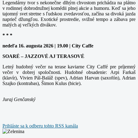
Legendárny tvor s nekonečne dlhým chvostom prichádza na plátno
v rodinnej dobrodružnej komédii plnej akcie a humoru. Keď sa jeho
tajomný svet stretne s ľudskou zvedavosťou, začína sa divoká jazda
naprieč džungľou. Exotické prostredie, svižné tempo a zábava pre
malých aj veľkých divákov.
* * *
nedeľa 16. augusta 2026 | 19.00 | City Caffe
SOARÉ – JAZZOVÉ AJ TERASOVÉ
Letný hudobný večer na terase kaviarne City Caffé pre príjemný
večer v dobrej spoločnosti. Hudobné obsadenie: Arpi Farkaš
(klavír), Vivien Pál-Baláž (spev), Adrian Harvan (saxofón), Adrian
Szajko (kontrabas), Šimon Kulus (bicie).
Juraj Genčanský
Prihláste sa k odberu tohto RSS kanála