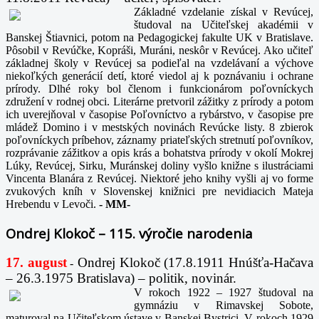
Základné vzdelanie získal v Revúcej,
študoval na Učiteľskej akadémii v
Banskej Štiavnici, potom na Pedagogickej fakulte UK v Bratislave.
Pôsobil v Revúčke, Kopráši, Muráni, neskôr v Revúcej. Ako učiteľ
základnej školy v Revúcej sa podieľal na vzdelávaní a výchove
niekoľkých generácií detí, ktoré viedol aj k poznávaniu i ochrane
prírody. Dlhé roky bol členom i funkcionárom poľovníckych
združení v rodnej obci. Literárne pretvoril zážitky z prírody a potom
ich uverejňoval v časopise Poľovníctvo a rybárstvo, v časopise pre
mládež Domino i v mestských novinách Revúcke listy. 8 zbierok
poľovníckych príbehov, záznamy priateľských stretnutí poľovníkov,
rozprávanie zážitkov a opis krás a bohatstva prírody v okolí Mokrej
Lúky, Revúcej, Sirku, Muránskej doliny vyšlo knižne s ilustráciami
Vincenta Blanára z Revúcej. Niektoré jeho knihy vyšli aj vo forme
zvukových kníh v Slovenskej knižnici pre nevidiacich Mateja
Hrebendu v Levoči.
-
MM-
Ondrej Klokoč – 115. výročie narodenia
17. august
Ondrej Klokoč (17.8.1911 Hnúšťa-Hačava
-
– 26.3.1975 Bratislava) – politik, novinár.
V rokoch 1922 – 1927 študoval na
gymnáziu v Rimavskej Sobote,
maturoval na Učiteľskom ústave v Banskej Bystrici. V rokoch 1929