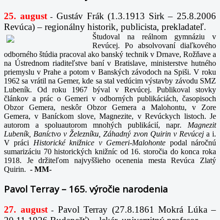
25. august
Gustáv Frák
(1.3.1913 Sirk – 25.8.2006
-
Revúca) – regionálny historik, publicista, prekladateľ.
Študoval na reálnom gymnáziu v
Revúcej. Po absolvovaní diaľkového
odborného štúdia pracoval ako banský technik v Drnave, Rožňave a
na Ústrednom riaditeľstve baní v Bratislave, ministerstve hutného
priemyslu v Prahe a potom v Banských závodoch na Spiši. V roku
1962 sa vrátil na Gemer, kde sa stal vedúcim výstavby závodu SMZ
Lubeník. Od roku 1967 býval v Revúcej. Publikoval stovky
článkov a prác o Gemeri v odborných publikáciách, časopisoch
Obzor Gemera, neskôr Obzor Gemera a Malohontu, v Zore
Gemera, v Baníckom slove, Magnezite, v Revúckych listoch. Je
autorom a spoluautorom mnohých publikácií, napr
. Magnezit
Lubeník, Baníctvo v Železníku, Záhadný zvon Quirin v Revúcej
a i.
V práci
Historické knižnice v Gemeri-Malohonte
podal náročnú
sumarizáciu 70 historických knižníc od 16. storočia do konca roka
1918. Je držiteľom najvyššieho ocenenia mesta Revúca Zlatý
Quirin.
-
MM-
Pavol Terray – 165. výročie narodenia
27. august
Pavol Terray
(27.8.1861 Mokrá Lúka –
-