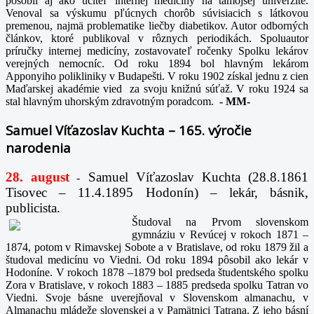
pôsobil aj ako učiteľ internej medicíny na tamojšej univerzite.
Venoval sa výskumu pľúcnych chorôb súvisiacich s látkovou
premenou, najmä problematike liečby diabetikov. Autor odborných
článkov, ktoré publikoval v rôznych periodikách. Spoluautor
príručky internej medicíny, zostavovateľ ročenky Spolku lekárov
verejných nemocníc. Od roku 1894 bol hlavným lekárom
Apponyiho polikliniky v Budapešti. V roku 1902 získal jednu z cien
Maďarskej akadémie vied za svoju knižnú súťaž. V roku 1924 sa
stal hlavným uhorským zdravotným poradcom.
-
MM-
Samuel Víťazoslav Kuchta – 165. výročie
narodenia
28. august
Samuel Víťazoslav Kuchta (28.8.1861
-
Tisovec – 11.4.1895 Hodonín) – lekár, básnik,
publicista.
Študoval na Prvom slovenskom
gymnáziu v Revúcej v rokoch 1871 –
1874, potom v Rimavskej Sobote a v Bratislave, od roku 1879 žil a
študoval medicínu vo Viedni. Od roku 1894 pôsobil ako lekár v
Hodoníne. V rokoch 1878 –1879 bol predseda študentského spolku
Zora v Bratislave, v rokoch 1883 – 1885 predseda spolku Tatran vo
Viedni. Svoje básne uverejňoval v Slovenskom almanachu, v
Almanachu mládeže slovenskej a v Pamätnici Tatrana. Z jeho básní