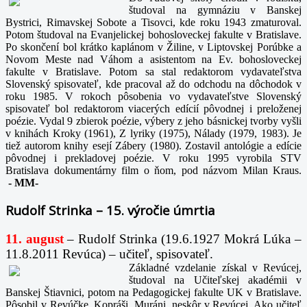
študoval na gymnáziu v Banskej
Bystrici, Rimavskej Sobote a Tisovci, kde roku 1943 zmaturoval.
Potom študoval na Evanjelickej bohosloveckej fakulte v Bratislave.
Po skončení bol krátko kaplánom v Žiline, v Liptovskej Porúbke a
Novom Meste nad Váhom a asistentom na Ev. bohosloveckej
fakulte v Bratislave. Potom sa stal redaktorom vydavateľstva
Slovenský spisovateľ, kde pracoval až do odchodu na dôchodok v
roku 1985. V rokoch pôsobenia vo vydavateľstve Slovenský
spisovateľ bol redaktorom viacerých edícií pôvodnej i preloženej
poézie. Vydal 9 zbierok poézie, výbery z jeho básnickej tvorby vyšli
v knihách Kroky (1961), Z lyriky (1975), Nálady (1979, 1983). Je
tiež autorom knihy esejí Zábery (1980). Zostavil antológie a edície
pôvodnej i prekladovej poézie. V roku 1995 vyrobila STV
Bratislava dokumentárny film o ňom, pod názvom Milan Kraus.
-
MM-
Rudolf Strinka – 15. výročie úmrtia
11. august
– Rudolf Strinka (19.6.1927 Mokrá Lúka –
11.8.2011 Revúca) – učiteľ, spisovateľ.
Základné vzdelanie získal v Revúcej,
študoval na Učiteľskej akadémii v
Banskej Štiavnici, potom na Pedagogickej fakulte UK v Bratislave.
Pôsobil v Revúčke, Kopráši, Muráni, neskôr v Revúcej. Ako učiteľ