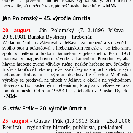
obnoviť a pretvoriť interiér rožňavskej katedrály. Jeho telesné
pozostatky sú uložené v krypte rožňavskej katedrály.
-
MM-
Ján Polomský – 45. výročie úmrtia
20. august
Ján Polomský (7.12.1896 Jelšava –
-
20.8.1981 Banská Bystrica) – hrebenár.
Základnú školu navštevoval v Jelšave, za hrebenára sa vyučil u
svojho otca a pokračoval v hrebenárskom remesle aj po jeho smrti
spolu s matkou a bratom Samuelom v jeho dielni. Po r. 1951
pracoval v magnezitovom závode v Lubeníku. Pôvodne vyrábal
hlavne hrebene zvané všiváky ručne, neskôr hrebene tzv. štyločky,
frizíre a konťové hrebene pre ženské účesy na strojoch s elektrickým
pohonom. Rohovinu na výrobu objednával z Čiech a Maďarska,
výrobky sa predávali na trhoch v Jelšave a okolí a na východnom
Slovensku. Bol posledným hrebenárom, ktorý sa v Jelšave venoval
tomuto remeslu. Od roku 1968 žil na dôchodku v Banskej Bystrici.
-
MM-
Gustáv Frák – 20. výročie úmrtia
25. august
Gustáv Frák
(1.3.1913 Sirk – 25.8.2006
-
Revúca) – regionálny historik, publicista, prekladateľ.