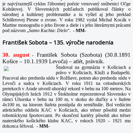
je najvýraznejší cyklus ľúbostnej poézie venovaný snúbenici Oľge
Kohútovej. V Slovenských pohľadoch publikoval články o
národnej a kultúrnej problematike a tu vyšiel aj jeho preklad
Schillerovej Piesne o zvone. V roku 1982 vydal Michal Kocák v
Martine monografiu o jeho živote a diele i s jeho literárnymi prácami
pod názvom „
Samo Kuchta: Dielo
“.
-
MM-
František Sobota – 135. výročie narodenia
30. august
František Sobota (Szobota) (30.8.1891
-
Košice – 10.1.1939 Levoča) – atlét, právnik.
Študoval na gymnáziu v Košiciach a
právo v Košiciach, Kluži a Budapešti.
Pracoval ako predseda súdu v Rožňave, potom ako predseda súdu v
Levoči a sudca v Košiciach. V roku 1911 na celouhorských
pretekoch v Arade utvoril uhorský rekord v behu na 100 metrov. Na
Olympijských hrách 1912 v Štokholme reprezentoval Slovensko v
rámci Uhorska v behu na 100 m, v skoku do diaľky a v štafete
4x100 m, na ktorom štafeta postúpila do semifinále. Bol vedúcim
atletického oddielu KAC v Košiciach, ako tréner pôsobil medzi
robotníckymi športovcami. Po skončení kariéry pôsobil ako tréner
materského košického klubu KAC, v rokoch 1920 – 1921 mu
dokonca šéfoval.
-
MM-