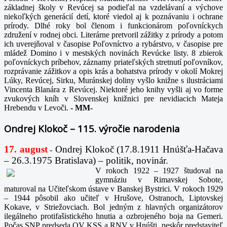
základnej školy v Revúcej sa podieľal na vzdelávaní a výchove
niekoľkých generácií detí, ktoré viedol aj k poznávaniu i ochrane
prírody. Dlhé roky bol členom i funkcionárom poľovníckych
združení v rodnej obci. Literárne pretvoril zážitky z prírody a potom
ich uverejňoval v časopise Poľovníctvo a rybárstvo, v časopise pre
mládež Domino i v mestských novinách Revúcke listy. 8 zbierok
poľovníckych príbehov, záznamy priateľských stretnutí poľovníkov,
rozprávanie zážitkov a opis krás a bohatstva prírody v okolí Mokrej
Lúky, Revúcej, Sirku, Muránskej doliny vyšlo knižne s ilustráciami
Vincenta Blanára z Revúcej. Niektoré jeho knihy vyšli aj vo forme
zvukových kníh v Slovenskej knižnici pre nevidiacich Mateja
Hrebendu v Levoči.
-
MM-
Ondrej Klokoč – 115. výročie narodenia
17. august
Ondrej Klokoč (17.8.1911 Hnúšťa-Hačava
-
– 26.3.1975 Bratislava) – politik, novinár.
V rokoch 1922 – 1927 študoval na
gymnáziu v Rimavskej Sobote,
maturoval na Učiteľskom ústave v Banskej Bystrici. V rokoch 1929
– 1944 pôsobil ako učiteľ v Hrušove, Ostranoch, Liptovskej
Kokave, v Striežovciach. Bol jedným z hlavných organizátorov
ilegálneho protifašistického hnutia a ozbrojeného boja na Gemeri.
Počas SNP predseda OV KSS a RNV v Hnúšti, neskôr predstaviteľ