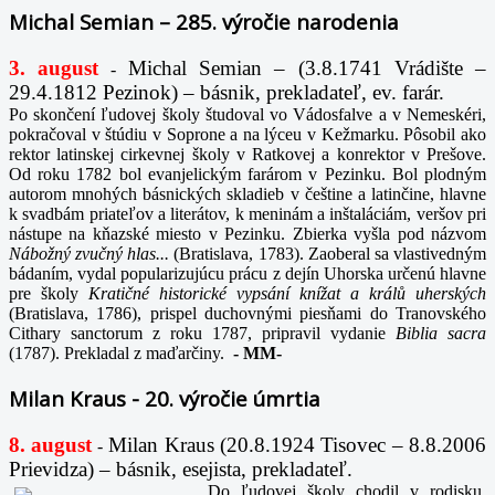
Michal Semian – 285. výročie narodenia
3. august
Michal Semian – (3.8.1741 Vrádište –
-
29.4.1812 Pezinok) – básnik, prekladateľ, ev. farár.
Po skončení ľudovej školy študoval vo Vádosfalve a v Nemeskéri,
pokračoval v štúdiu v Soprone a na lýceu v Kežmarku. Pôsobil ako
rektor latinskej cirkevnej školy v Ratkovej a konrektor v Prešove.
Od roku 1782 bol evanjelickým farárom v Pezinku. Bol plodným
autorom mnohých básnických skladieb v češtine a latinčine, hlavne
k svadbám priateľov a literátov, k meninám a inštaláciám, veršov pri
nástupe na kňazské miesto v Pezinku. Zbierka vyšla pod názvom
Nábožný zvučný hlas...
(Bratislava, 1783). Zaoberal sa vlastivedným
bádaním, vydal popularizujúcu prácu z dejín Uhorska určenú hlavne
pre školy
Kratičné historické vypsání knížat a králů uherských
(Bratislava, 1786), prispel duchovnými piesňami do Tranovského
Cithary sanctorum z roku 1787, pripravil vydanie
Biblia sacra
(1787). Prekladal z maďarčiny.
-
MM-
Milan Kraus - 20. výročie úmrtia
8. august
Milan Kraus (20.8.1924 Tisovec – 8.8.2006
-
Prievidza) – básnik, esejista, prekladateľ.
Do ľudovej školy chodil v rodisku,