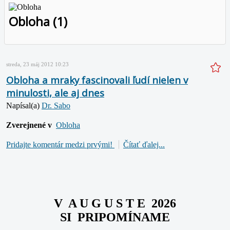
Obloha (1)
streda, 23 máj 2012 10:23
Obloha a mraky fascinovali ľudí nielen v
minulosti, ale aj dnes
Napísal(a)
Dr. Sabo
Zverejnené v
Obloha
Pridajte komentár medzi prvými!
Čítať ďalej...
V A U G U S T E 2026
SI PRIPOMÍNAME