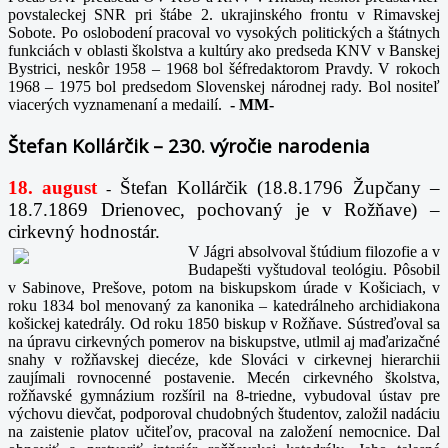
povstaleckej SNR pri štábe 2. ukrajinského frontu v Rimavskej
Sobote. Po oslobodení pracoval vo vysokých politických a štátnych
funkciách v oblasti školstva a kultúry ako predseda KNV v Banskej
Bystrici, neskôr 1958 – 1968 bol šéfredaktorom Pravdy. V rokoch
1968 – 1975 bol predsedom Slovenskej národnej rady. Bol nositeľ
viacerých vyznamenaní a medailí.
-
MM-
Štefan Kollárčik – 230. výročie narodenia
18. august
Štefan Kollárčik (18.8.1796 Župčany –
-
18.7.1869 Drienovec, pochovaný je v Rožňave) –
cirkevný hodnostár.
V Jágri absolvoval štúdium filozofie a v
Budapešti vyštudoval teológiu. Pôsobil
v Sabinove, Prešove, potom na biskupskom úrade v Košiciach, v
roku 1834 bol menovaný za kanonika – katedrálneho archidiakona
košickej katedrály. Od roku 1850 biskup v Rožňave. Sústreďoval sa
na úpravu cirkevných pomerov na biskupstve, utlmil aj maďarizačné
snahy v rožňavskej diecéze, kde Slováci v cirkevnej hierarchii
zaujímali rovnocenné postavenie. Mecén cirkevného školstva,
rožňavské gymnázium rozšíril na 8-triedne, vybudoval ústav pre
výchovu dievčat, podporoval chudobných študentov, založil nadáciu
na zaistenie platov učiteľov, pracoval na založení nemocnice. Dal