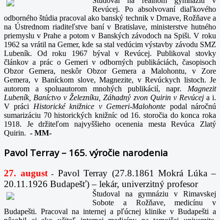
Študoval na reálnom gymnáziu v
Revúcej. Po absolvovaní diaľkového
odborného štúdia pracoval ako banský technik v Drnave, Rožňave a
na Ústrednom riaditeľstve baní v Bratislave, ministerstve hutného
priemyslu v Prahe a potom v Banských závodoch na Spiši. V roku
1962 sa vrátil na Gemer, kde sa stal vedúcim výstavby závodu SMZ
Lubeník. Od roku 1967 býval v Revúcej. Publikoval stovky
článkov a prác o Gemeri v odborných publikáciách, časopisoch
Obzor Gemera, neskôr Obzor Gemera a Malohontu, v Zore
Gemera, v Baníckom slove, Magnezite, v Revúckych listoch. Je
autorom a spoluautorom mnohých publikácií, napr
. Magnezit
Lubeník, Baníctvo v Železníku, Záhadný zvon Quirin v Revúcej
a i.
V práci
Historické knižnice v Gemeri-Malohonte
podal náročnú
sumarizáciu 70 historických knižníc od 16. storočia do konca roka
1918. Je držiteľom najvyššieho ocenenia mesta Revúca Zlatý
Quirin.
-
MM-
Pavol Terray – 165. výročie narodenia
27. august
Pavol Terray
(27.8.1861 Mokrá Lúka –
-
20.11.1926 Budapešť) – lekár, univerzitný profesor
Študoval na gymnáziu v Rimavskej
Sobote a Rožňave, medicínu v
Budapešti. Pracoval na internej a pľúcnej klinike v Budapešti a