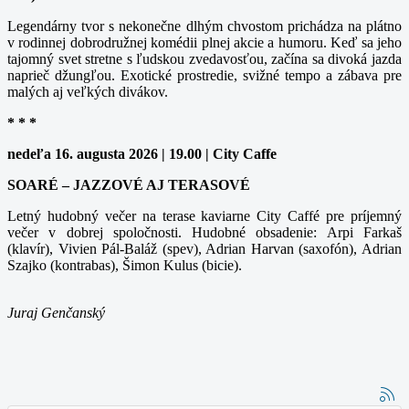
Legendárny tvor s nekonečne dlhým chvostom prichádza na plátno
v rodinnej dobrodružnej komédii plnej akcie a humoru. Keď sa jeho
tajomný svet stretne s ľudskou zvedavosťou, začína sa divoká jazda
naprieč džungľou. Exotické prostredie, svižné tempo a zábava pre
malých aj veľkých divákov.
* * *
nedeľa 16. augusta 2026 | 19.00 | City Caffe
SOARÉ – JAZZOVÉ AJ TERASOVÉ
Letný hudobný večer na terase kaviarne City Caffé pre príjemný
večer v dobrej spoločnosti. Hudobné obsadenie: Arpi Farkaš
(klavír), Vivien Pál-Baláž (spev), Adrian Harvan (saxofón), Adrian
Szajko (kontrabas), Šimon Kulus (bicie).
Juraj Genčanský