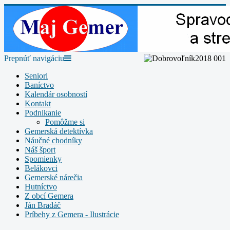
Prepnúť navigáciu
Seniori
Baníctvo
Kalendár osobností
Kontakt
Podnikanie
Pomôžme si
Gemerská detektívka
Náučné chodníky
Náš šport
Spomienky
Belákovci
Gemerské nárečia
Hutníctvo
Z obcí Gemera
Ján Bradáč
Príbehy z Gemera - Ilustrácie