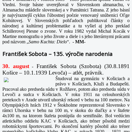
Viedni. Svoje básne uverejňoval v Slovenskom almanachu, v
Almanachu mládeže slovenskej a v Pamätnici Tatrana. Z jeho básní
je najvýraznejší cyklus ľúbostnej poézie venovaný snúbenici Oľge
Kohútovej. V Slovenských pohľadoch publikoval články o
národnej a kultúrnej problematike a tu vyšiel aj jeho preklad
Schillerovej Piesne o zvone. V roku 1982 vydal Michal Kocák v
Martine monografiu o jeho živote a diele i s jeho literárnymi prácami
pod názvom „
Samo Kuchta: Dielo
“.
-
MM-
František Sobota – 135. výročie narodenia
30. august
František Sobota (Szobota) (30.8.1891
-
Košice – 10.1.1939 Levoča) – atlét, právnik.
Študoval na gymnáziu v Košiciach a
právo v Košiciach, Kluži a Budapešti.
Pracoval ako predseda súdu v Rožňave, potom ako predseda súdu v
Levoči a sudca v Košiciach. V roku 1911 na celouhorských
pretekoch v Arade utvoril uhorský rekord v behu na 100 metrov. Na
Olympijských hrách 1912 v Štokholme reprezentoval Slovensko v
rámci Uhorska v behu na 100 m, v skoku do diaľky a v štafete
4x100 m, na ktorom štafeta postúpila do semifinále. Bol vedúcim
atletického oddielu KAC v Košiciach, ako tréner pôsobil medzi
robotníckymi športovcami. Po skončení kariéry pôsobil ako tréner
materského košického klubu KAC, v rokoch 1920 – 1921 mu