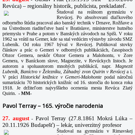
Revúca) – regionálny historik, publicista, prekladateľ.
Študoval na reálnom gymnáziu v
Revúcej. Po absolvovaní diaľkového
odborného štúdia pracoval ako banský technik v Drnave, Rožňave a
na Ústrednom riaditeľstve baní v Bratislave, ministerstve hutného
priemyslu v Prahe a potom v Banských závodoch na Spiši. V roku
1962 sa vrátil na Gemer, kde sa stal vedúcim výstavby závodu SMZ
Lubeník. Od roku 1967 býval v Revúcej. Publikoval stovky
článkov a prác o Gemeri v odborných publikáciách, časopisoch
Obzor Gemera, neskôr Obzor Gemera a Malohontu, v Zore
Gemera, v Baníckom slove, Magnezite, v Revúckych listoch. Je
autorom a spoluautorom mnohých publikácií, napr
. Magnezit
Lubeník, Baníctvo v Železníku, Záhadný zvon Quirin v Revúcej
a i.
V práci
Historické knižnice v Gemeri-Malohonte
podal náročnú
sumarizáciu 70 historických knižníc od 16. storočia do konca roka
1918. Je držiteľom najvyššieho ocenenia mesta Revúca Zlatý
Quirin.
-
MM-
Pavol Terray – 165. výročie narodenia
27. august
Pavol Terray
(27.8.1861 Mokrá Lúka –
-
20.11.1926 Budapešť) – lekár, univerzitný profesor
Študoval na gymnáziu v Rimavskej