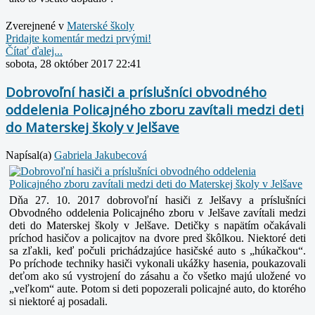
Zverejnené v
Materské školy
Pridajte komentár medzi prvými!
Čítať ďalej...
sobota, 28 október 2017 22:41
Dobrovoľní hasiči a príslušníci obvodného
oddelenia Policajného zboru zavítali medzi deti
do Materskej školy v Jelšave
Napísal(a)
Gabriela Jakubecová
Dňa 27. 10. 2017 dobrovoľní hasiči z Jelšavy a príslušníci
Obvodného oddelenia Policajného zboru v Jelšave zavítali medzi
deti do Materskej školy v Jelšave.
Detičky s napätím očakávali
príchod hasičov a policajtov na dvore pred škôlkou. Niektoré deti
sa zľakli, keď počuli prichádzajúce hasičské auto s „húkačkou“.
Po príchode techniky hasiči vykonali ukážky hasenia, poukazovali
deťom ako sú vystrojení do zásahu a čo všetko majú uložené vo
„veľkom“ aute. Potom si deti popozerali policajné auto, do ktorého
si niektoré aj posadali.