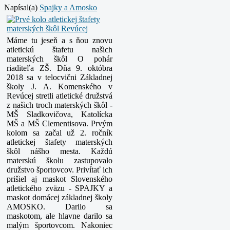
Napísal(a)
Spajky a Amosko
Máme tu jeseň a s ňou znovu
atletickú štafetu našich
materských škôl O pohár
riaditeľa ZŠ.
Dňa 9. októbra
2018 sa v telocvični Základnej
školy J. A. Komenského v
Revúcej stretli atletické družstvá
z našich troch materských škôl -
MŠ Sladkovičova, Katolícka
MŠ a MŠ Clementisova. Prvým
kolom sa začal už 2. ročník
atletickej štafety materských
škôl nášho mesta. Každú
materskú školu zastupovalo
družstvo športovcov. Privítať ich
prišiel aj maskot Slovenského
atletického zväzu - SPAJKY a
maskot domácej základnej školy
AMOSKO. Darilo sa
maskotom, ale hlavne darilo sa
malým športovcom. Nakoniec