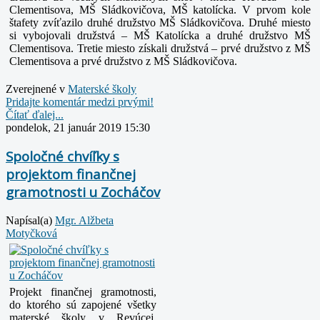
Clementisova, MŠ Sládkovičova, MŠ katolícka.
V prvom kole
štafety zvíťazilo druhé družstvo MŠ Sládkovičova. Druhé miesto
si vybojovali družstvá – MŠ Katolícka a druhé družstvo MŠ
Clementisova. Tretie miesto získali družstvá – prvé družstvo z MŠ
Clementisova a prvé družstvo z MŠ Sládkovičova.
Zverejnené v
Materské školy
Pridajte komentár medzi prvými!
Čítať ďalej...
pondelok, 21 január 2019 15:30
Spoločné chvíľky s
projektom finančnej
gramotnosti u Zocháčov
Napísal(a)
Mgr. Alžbeta
Motyčková
Projekt finančnej gramotnosti,
do ktorého sú zapojené všetky
materské školy v Revúcej,