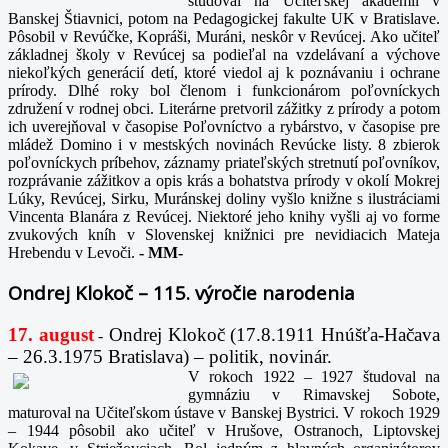
študoval na Učiteľskej akadémii v
Banskej Štiavnici, potom na Pedagogickej fakulte UK v Bratislave.
Pôsobil v Revúčke, Kopráši, Muráni, neskôr v Revúcej. Ako učiteľ
základnej školy v Revúcej sa podieľal na vzdelávaní a výchove
niekoľkých generácií detí, ktoré viedol aj k poznávaniu i ochrane
prírody. Dlhé roky bol členom i funkcionárom poľovníckych
združení v rodnej obci. Literárne pretvoril zážitky z prírody a potom
ich uverejňoval v časopise Poľovníctvo a rybárstvo, v časopise pre
mládež Domino i v mestských novinách Revúcke listy. 8 zbierok
poľovníckych príbehov, záznamy priateľských stretnutí poľovníkov,
rozprávanie zážitkov a opis krás a bohatstva prírody v okolí Mokrej
Lúky, Revúcej, Sirku, Muránskej doliny vyšlo knižne s ilustráciami
Vincenta Blanára z Revúcej. Niektoré jeho knihy vyšli aj vo forme
zvukových kníh v Slovenskej knižnici pre nevidiacich Mateja
Hrebendu v Levoči.
-
MM-
Ondrej Klokoč – 115. výročie narodenia
17. august
Ondrej Klokoč (17.8.1911 Hnúšťa-Hačava
-
– 26.3.1975 Bratislava) – politik, novinár.
V rokoch 1922 – 1927 študoval na
gymnáziu v Rimavskej Sobote,
maturoval na Učiteľskom ústave v Banskej Bystrici. V rokoch 1929
– 1944 pôsobil ako učiteľ v Hrušove, Ostranoch, Liptovskej