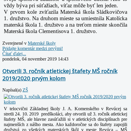
vždy býva pri súťažiach, víťaz môže byť len jeden.
V prvom kole zvíťazila Materská škola Sládkovičova
1. družstvo. Na druhom mieste sa umiestnila Katolícka
materská škola 1. družstvo a na treťom mieste skončila
Materská škola Clementisova 1. družstvo.
Zverejnené v
Materské školy
Pridajte komentár medzi prvými!
Čítať ďalej...
pondelok, 04 november 2019 14:43
Otvorili 3. ročník atletickej štafety MŠ ročník
2019/2020 prvým kolom
Napísal(a)
ZŠ
V telocvični Základnej školy J. A. Komenského v Revúcej
sa
stretli
24. 10. 2019 predškoláci, aby otvorili už 3. ročník atletickej
štafety MŠ, ale hlavne zasúťažili si v atletických disciplínach pre
najmenších z nášho mesta.
Ako každoročne sa do štafety zapojili
družstvá zo všetkých materských škôl v meste Revúca – MŠ