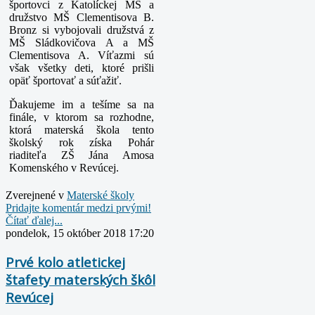
športovci z Katolíckej MŠ a
družstvo MŠ Clementisova B.
Bronz si vybojovali družstvá z
MŠ Sládkovičova A a MŠ
Clementisova A. Víťazmi sú
však všetky deti, ktoré prišli
opäť športovať a súťažiť.
Ďakujeme im a tešíme sa na
finále, v ktorom sa rozhodne,
ktorá materská škola tento
školský rok získa Pohár
riaditeľa ZŠ Jána Amosa
Komenského v Revúcej.
Zverejnené v
Materské školy
Pridajte komentár medzi prvými!
Čítať ďalej...
pondelok, 15 október 2018 17:20
Prvé kolo atletickej
štafety materských škôl
Revúcej