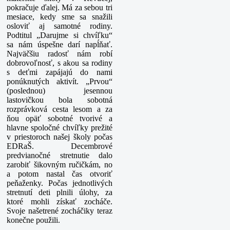
pokračuje ďalej. Má za sebou tri
mesiace, kedy sme sa snažili
osloviť aj samotné rodiny.
Podtitul „Darujme si chvíľku“
sa nám úspešne darí napĺňať.
Najväčšiu radosť nám robí
dobrovoľnosť,
s akou sa rodiny
s deťmi zapájajú do nami
ponúknutých aktivít. „Prvou“
(poslednou) jesennou
lastovičkou bola sobotná
rozprávková cesta lesom a za
ňou opäť sobotné tvorivé a
hlavne spoločné chvíľky prežité
v priestoroch našej školy počas
EDRaŠ. Decembrové
predvianočné stretnutie dalo
zarobiť šikovným ručičkám, no
a potom nastal čas otvoriť
peňaženky. Počas jednotlivých
stretnutí deti plnili úlohy, za
ktoré mohli získať zocháče.
Svoje našetrené zocháčiky teraz
konečne použili.