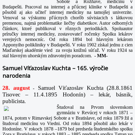
Sobote a Rožňave, medicínu v
Budapešti. Pracoval na internej a pľúcnej klinike v Budapešti a
pôsobil aj ako učiteľ internej medicíny na tamojšej univerzite.
Venoval sa výskumu pľúcnych chorôb súvisiacich s látkovou
premenou, najmä problematike liečby diabetikov. Autor odborných
článkov, ktoré publikoval v rôznych periodikách. Spoluautor
príručky internej medicíny, zostavovateľ ročenky Spolku lekárov
verejných nemocníc. Od roku 1894 bol hlavným lekárom
Apponyiho polikliniky v Budapešti. V roku 1902 získal jednu z cien
Maďarskej akadémie vied za svoju knižnú súťaž. V roku 1924 sa
stal hlavným uhorským zdravotným poradcom.
-
MM-
Samuel Víťazoslav Kuchta – 165. výročie
narodenia
28. august
Samuel Víťazoslav Kuchta (28.8.1861
-
Tisovec – 11.4.1895 Hodonín) – lekár, básnik,
publicista.
Študoval na Prvom slovenskom
gymnáziu v Revúcej v rokoch 1871 –
1874, potom v Rimavskej Sobote a v Bratislave, od roku 1879 žil a
študoval medicínu vo Viedni. Od roku 1894 pôsobil ako lekár v
Hodoníne. V rokoch 1878 –1879 bol predseda študentského spolku
Zora v Bratislave, v rokoch 1883 – 1885 predseda spolku Tatran vo