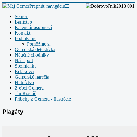
Prepnúť navigáciu
Seniori
Baníctvo
Kalendár osobností
Kontakt
Podnikanie
Pomôžme si
Gemerská detektívka
Náučné chodníky
Náš šport
Spomienky
Belákovci
Gemerské nárečia
Hutníctvo
Z obcí Gemera
Ján Bradáč
Príbehy z Gemera - Ilustrácie
Plagáty