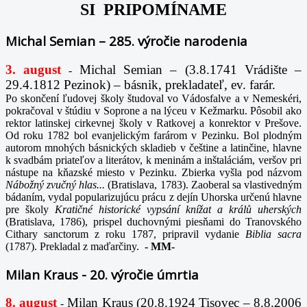
SI PRIPOMÍNAME
Michal Semian – 285. výročie narodenia
3. august
Michal Semian – (3.8.1741 Vrádište –
-
29.4.1812 Pezinok) – básnik, prekladateľ, ev. farár.
Po skončení ľudovej školy študoval vo Vádosfalve a v Nemeskéri,
pokračoval v štúdiu v Soprone a na lýceu v Kežmarku. Pôsobil ako
rektor latinskej cirkevnej školy v Ratkovej a konrektor v Prešove.
Od roku 1782 bol evanjelickým farárom v Pezinku. Bol plodným
autorom mnohých básnických skladieb v češtine a latinčine, hlavne
k svadbám priateľov a literátov, k meninám a inštaláciám, veršov pri
nástupe na kňazské miesto v Pezinku. Zbierka vyšla pod názvom
Nábožný zvučný hlas...
(Bratislava, 1783). Zaoberal sa vlastivedným
bádaním, vydal popularizujúcu prácu z dejín Uhorska určenú hlavne
pre školy
Kratičné historické vypsání knížat a králů uherských
(Bratislava, 1786), prispel duchovnými piesňami do Tranovského
Cithary sanctorum z roku 1787, pripravil vydanie
Biblia sacra
(1787). Prekladal z maďarčiny.
-
MM-
Milan Kraus - 20. výročie úmrtia
8. august
Milan Kraus (20.8.1924 Tisovec – 8.8.2006
-