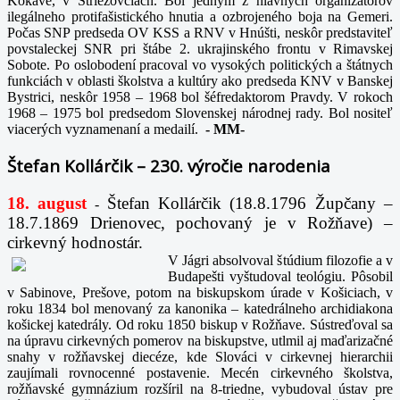
Kokave, v Striežovciach. Bol jedným z hlavných organizátorov
ilegálneho protifašistického hnutia a ozbrojeného boja na Gemeri.
Počas SNP predseda OV KSS a RNV v Hnúšti, neskôr predstaviteľ
povstaleckej SNR pri štábe 2. ukrajinského frontu v Rimavskej
Sobote. Po oslobodení pracoval vo vysokých politických a štátnych
funkciách v oblasti školstva a kultúry ako predseda KNV v Banskej
Bystrici, neskôr 1958 – 1968 bol šéfredaktorom Pravdy. V rokoch
1968 – 1975 bol predsedom Slovenskej národnej rady. Bol nositeľ
viacerých vyznamenaní a medailí.
-
MM-
Štefan Kollárčik – 230. výročie narodenia
18. august
Štefan Kollárčik (18.8.1796 Župčany –
-
18.7.1869 Drienovec, pochovaný je v Rožňave) –
cirkevný hodnostár.
V Jágri absolvoval štúdium filozofie a v
Budapešti vyštudoval teológiu. Pôsobil
v Sabinove, Prešove, potom na biskupskom úrade v Košiciach, v
roku 1834 bol menovaný za kanonika – katedrálneho archidiakona
košickej katedrály. Od roku 1850 biskup v Rožňave. Sústreďoval sa
na úpravu cirkevných pomerov na biskupstve, utlmil aj maďarizačné
snahy v rožňavskej diecéze, kde Slováci v cirkevnej hierarchii
zaujímali rovnocenné postavenie. Mecén cirkevného školstva,
rožňavské gymnázium rozšíril na 8-triedne, vybudoval ústav pre