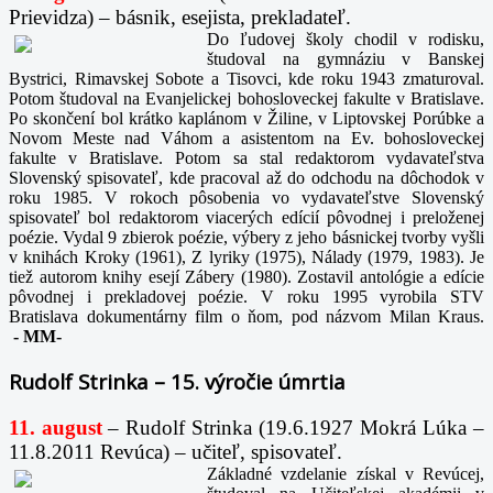
Prievidza) – básnik, esejista, prekladateľ.
Do ľudovej školy chodil v rodisku,
študoval na gymnáziu v Banskej
Bystrici, Rimavskej Sobote a Tisovci, kde roku 1943 zmaturoval.
Potom študoval na Evanjelickej bohosloveckej fakulte v Bratislave.
Po skončení bol krátko kaplánom v Žiline, v Liptovskej Porúbke a
Novom Meste nad Váhom a asistentom na Ev. bohosloveckej
fakulte v Bratislave. Potom sa stal redaktorom vydavateľstva
Slovenský spisovateľ, kde pracoval až do odchodu na dôchodok v
roku 1985. V rokoch pôsobenia vo vydavateľstve Slovenský
spisovateľ bol redaktorom viacerých edícií pôvodnej i preloženej
poézie. Vydal 9 zbierok poézie, výbery z jeho básnickej tvorby vyšli
v knihách Kroky (1961), Z lyriky (1975), Nálady (1979, 1983). Je
tiež autorom knihy esejí Zábery (1980). Zostavil antológie a edície
pôvodnej i prekladovej poézie. V roku 1995 vyrobila STV
Bratislava dokumentárny film o ňom, pod názvom Milan Kraus.
-
MM-
Rudolf Strinka – 15. výročie úmrtia
11. august
– Rudolf Strinka (19.6.1927 Mokrá Lúka –
11.8.2011 Revúca) – učiteľ, spisovateľ.
Základné vzdelanie získal v Revúcej,