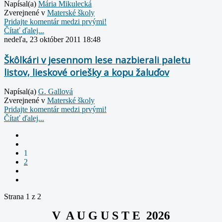
Napísal(a)
Mária Mikulecká
Zverejnené v
Materské školy
Pridajte komentár medzi prvými!
Čítať ďalej...
nedeľa, 23 október 2011 18:48
Škôlkári v jesennom lese nazbierali paletu
listov, lieskové oriešky a kopu žaluďov
Napísal(a)
G. Gallová
Zverejnené v
Materské školy
Pridajte komentár medzi prvými!
Čítať ďalej...
1
2
Strana 1 z 2
V A U G U S T E 2026