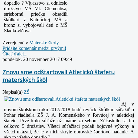
dopadlo ? Víťazstvo si odnieslo
družstvo MŠ Vl.
Clementisa,
striebornú priečku obsadili
škôlkari z Katolíckej MŠ a
bronz si vybojovali deti z MŠ
Sládkovičova.
Zverejnené v
Materské školy
Pridajte komentár medzi prvými!
Čítať ďalej...
pondelok, 20 november 2017 09:49
Znovu sme odštartovali Atletickú štafetu
materských škôl
Napísal(a)
ZŠ
Aj v
novom školskom roku 2017/2018 budú revúcki škôlkari súťažiť o
Pohár riaditeľa ZŠ J. A. Komenského v Revúcej v atletickej
štafete. Prvé kolo súťaže už máme za sebou. Zúčastnilo sa ho
celkovo 5 družstiev. Všetci súťažiaci podali bojovné výkony a
všetci ukázali, že je v nich skryté obrovské športové nadanie. A
ako to všetko dopadlo ?