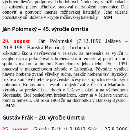
výchovu dievčat, podporoval chudobných študentov, založil nadáciu
na zaistenie platov učiteľov, pracoval na založení nemocnice. Dal
obnoviť a pretvoriť interiér rožňavskej katedrály. Jeho telesné
pozostatky sú uložené v krypte rožňavskej katedrály.
-
MM-
Ján Polomský – 45. výročie úmrtia
20. august
Ján Polomský (7.12.1896 Jelšava –
-
20.8.1981 Banská Bystrica) – hrebenár.
Základnú školu navštevoval v Jelšave, za hrebenára sa vyučil u
svojho otca a pokračoval v hrebenárskom remesle aj po jeho smrti
spolu s matkou a bratom Samuelom v jeho dielni. Po r. 1951
pracoval v magnezitovom závode v Lubeníku. Pôvodne vyrábal
hlavne hrebene zvané všiváky ručne, neskôr hrebene tzv. štyločky,
frizíre a konťové hrebene pre ženské účesy na strojoch s elektrickým
pohonom. Rohovinu na výrobu objednával z Čiech a Maďarska,
výrobky sa predávali na trhoch v Jelšave a okolí a na východnom
Slovensku. Bol posledným hrebenárom, ktorý sa v Jelšave venoval
tomuto remeslu. Od roku 1968 žil na dôchodku v Banskej Bystrici.
-
MM-
Gustáv Frák – 20. výročie úmrtia
25. august
Gustáv Frák
(1.3.1913 Sirk – 25.8.2006
-