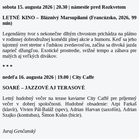
sobota 15. augusta 2026 | 20.30 | námestie pred Rozkvetom
LETNÉ KINO – Bláznivý Marsupilami (Francúzsko, 2026, 99
min)
Legendárny tvor s nekonečne dlhým chvostom prichádza na plátno
v rodinnej dobrodružnej komédii plnej akcie a humoru. Keď sa jeho
tajomný svet stretne s ľudskou zvedavosťou, začína sa divoká jazda
naprieč džungľou. Exotické prostredie, svižné tempo a zábava pre
malých aj veľkých divákov.
* * *
nedeľa 16. augusta 2026 | 19.00 | City Caffe
SOARÉ – JAZZOVÉ AJ TERASOVÉ
Letný hudobný večer na terase kaviarne City Caffé pre príjemný
večer v dobrej spoločnosti. Hudobné obsadenie: Arpi Farkaš
(klavír), Vivien Pál-Baláž (spev), Adrian Harvan (saxofón), Adrian
Szajko (kontrabas), Šimon Kulus (bicie).
Juraj Genčanský