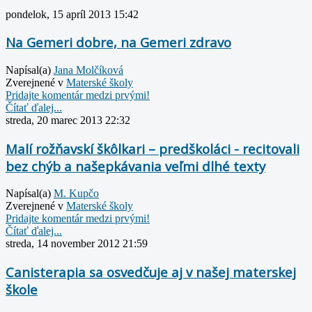
pondelok, 15 apríl 2013 15:42
Na Gemeri dobre, na Gemeri zdravo
Napísal(a)
Jana Molčíková
Zverejnené v
Materské školy
Pridajte komentár medzi prvými!
Čítať ďalej...
streda, 20 marec 2013 22:32
Malí rožňavskí škôlkari – predškoláci - recitovali
bez chýb a našepkávania veľmi dlhé texty
Napísal(a)
M. Kupčo
Zverejnené v
Materské školy
Pridajte komentár medzi prvými!
Čítať ďalej...
streda, 14 november 2012 21:59
Canisterapia sa osvedčuje aj v našej materskej
škole