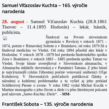
Samuel Víťazoslav Kuchta – 165. výročie
narodenia
28. august
Samuel Víťazoslav Kuchta (28.8.1861
-
Tisovec – 11.4.1895 Hodonín) – lekár, básnik,
publicista.
Študoval na Prvom slovenskom
gymnáziu v Revúcej v rokoch 1871 –
1874, potom v Rimavskej Sobote a v Bratislave, od roku 1879 žil a
študoval medicínu vo Viedni. Od roku 1894 pôsobil ako lekár v
Hodoníne. V rokoch 1878 –1879 bol predseda študentského spolku
Zora v Bratislave, v rokoch 1883 – 1885 predseda spolku Tatran vo
Viedni. Svoje básne uverejňoval v Slovenskom almanachu, v
Almanachu mládeže slovenskej a v Pamätnici Tatrana. Z jeho básní
je najvýraznejší cyklus ľúbostnej poézie venovaný snúbenici Oľge
Kohútovej. V Slovenských pohľadoch publikoval články o
národnej a kultúrnej problematike a tu vyšiel aj jeho preklad
Schillerovej Piesne o zvone. V roku 1982 vydal Michal Kocák v
Martine monografiu o jeho živote a diele i s jeho literárnymi prácami
pod názvom „
Samo Kuchta: Dielo
“.
-
MM-
František Sobota – 135. výročie narodenia