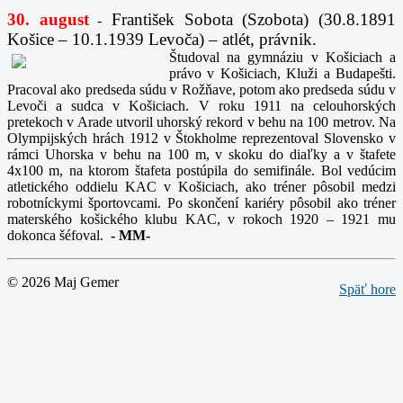
30. august
František Sobota (Szobota) (30.8.1891
-
Košice – 10.1.1939 Levoča) – atlét, právnik.
Študoval na gymnáziu v Košiciach a
právo v Košiciach, Kluži a Budapešti.
Pracoval ako predseda súdu v Rožňave, potom ako predseda súdu v
Levoči a sudca v Košiciach. V roku 1911 na celouhorských
pretekoch v Arade utvoril uhorský rekord v behu na 100 metrov. Na
Olympijských hrách 1912 v Štokholme reprezentoval Slovensko v
rámci Uhorska v behu na 100 m, v skoku do diaľky a v štafete
4x100 m, na ktorom štafeta postúpila do semifinále. Bol vedúcim
atletického oddielu KAC v Košiciach, ako tréner pôsobil medzi
robotníckymi športovcami. Po skončení kariéry pôsobil ako tréner
materského košického klubu KAC, v rokoch 1920 – 1921 mu
dokonca šéfoval.
-
MM-
© 2026 Maj Gemer
Späť hore