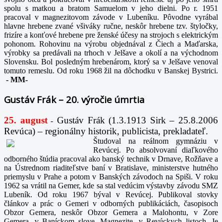
spolu s matkou a bratom Samuelom v jeho dielni. Po r. 1951
pracoval v magnezitovom závode v Lubeníku. Pôvodne vyrábal
hlavne hrebene zvané všiváky ručne, neskôr hrebene tzv. štyločky,
frizíre a konťové hrebene pre ženské účesy na strojoch s elektrickým
pohonom. Rohovinu na výrobu objednával z Čiech a Maďarska,
výrobky sa predávali na trhoch v Jelšave a okolí a na východnom
Slovensku. Bol posledným hrebenárom, ktorý sa v Jelšave venoval
tomuto remeslu. Od roku 1968 žil na dôchodku v Banskej Bystrici.
-
MM-
Gustáv Frák – 20. výročie úmrtia
25. august
Gustáv Frák
(1.3.1913 Sirk – 25.8.2006
-
Revúca) – regionálny historik, publicista, prekladateľ.
Študoval na reálnom gymnáziu v
Revúcej. Po absolvovaní diaľkového
odborného štúdia pracoval ako banský technik v Drnave, Rožňave a
na Ústrednom riaditeľstve baní v Bratislave, ministerstve hutného
priemyslu v Prahe a potom v Banských závodoch na Spiši. V roku
1962 sa vrátil na Gemer, kde sa stal vedúcim výstavby závodu SMZ
Lubeník. Od roku 1967 býval v Revúcej. Publikoval stovky
článkov a prác o Gemeri v odborných publikáciách, časopisoch
Obzor Gemera, neskôr Obzor Gemera a Malohontu, v Zore
Gemera, v Baníckom slove, Magnezite, v Revúckych listoch. Je