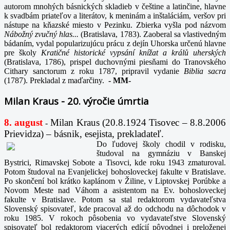
autorom mnohých básnických skladieb v češtine a latinčine, hlavne
k svadbám priateľov a literátov, k meninám a inštaláciám, veršov pri
nástupe na kňazské miesto v Pezinku. Zbierka vyšla pod názvom
Nábožný zvučný hlas...
(Bratislava, 1783). Zaoberal sa vlastivedným
bádaním, vydal popularizujúcu prácu z dejín Uhorska určenú hlavne
pre školy
Kratičné historické vypsání knížat a králů uherských
(Bratislava, 1786), prispel duchovnými piesňami do Tranovského
Cithary sanctorum z roku 1787, pripravil vydanie
Biblia sacra
(1787). Prekladal z maďarčiny.
-
MM-
Milan Kraus - 20. výročie úmrtia
8. august
Milan Kraus (20.8.1924 Tisovec – 8.8.2006
-
Prievidza) – básnik, esejista, prekladateľ.
Do ľudovej školy chodil v rodisku,
študoval na gymnáziu v Banskej
Bystrici, Rimavskej Sobote a Tisovci, kde roku 1943 zmaturoval.
Potom študoval na Evanjelickej bohosloveckej fakulte v Bratislave.
Po skončení bol krátko kaplánom v Žiline, v Liptovskej Porúbke a
Novom Meste nad Váhom a asistentom na Ev. bohosloveckej
fakulte v Bratislave. Potom sa stal redaktorom vydavateľstva
Slovenský spisovateľ, kde pracoval až do odchodu na dôchodok v
roku 1985. V rokoch pôsobenia vo vydavateľstve Slovenský
spisovateľ bol redaktorom viacerých edícií pôvodnej i preloženej