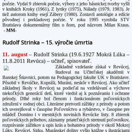
poézie. Vydal 9 zbierok poézie, výbery z jeho básnickej tvorby vyšli
v knihách Kroky (1961), Z lyriky (1975), Nálady (1979, 1983). Je
tiež autorom knihy esejí Zábery (1980). Zostavil antológie a edície
pôvodnej i prekladovej poézie. V roku 1995 vyrobila STV
Bratislava dokumentárny film o ňom, pod názvom Milan Kraus.
-
MM-
Rudolf Strinka – 15. výročie úmrtia
11. august
– Rudolf Strinka (19.6.1927 Mokrá Lúka –
11.8.2011 Revúca) – učiteľ, spisovateľ.
Základné vzdelanie získal v Revúcej,
študoval na Učiteľskej akadémii v
Banskej Štiavnici, potom na Pedagogickej fakulte UK v Bratislave.
Pôsobil v Revúčke, Kopráši, Muráni, neskôr v Revúcej. Ako učiteľ
základnej školy v Revúcej sa podieľal na vzdelávaní a výchove
niekoľkých generácií detí, ktoré viedol aj k poznávaniu i ochrane
prírody. Dlhé roky bol členom i funkcionárom poľovníckych
združení v rodnej obci. Literárne pretvoril zážitky z prírody a potom
ich uverejňoval v časopise Poľovníctvo a rybárstvo, v časopise pre
mládež Domino i v mestských novinách Revúcke listy. 8 zbierok
poľovníckych príbehov, záznamy priateľských stretnutí poľovníkov,
rozprávanie zážitkov a opis krás a bohatstva prírody v okolí Mokrej
Lúky, Revúcej, Sirku, Muránskej doliny vyšlo knižne s ilustráciami