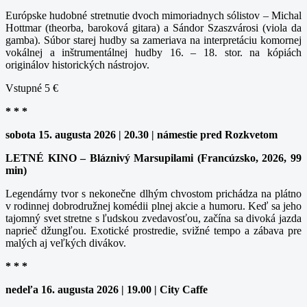
Európske hudobné stretnutie dvoch mimoriadnych sólistov – Michal
Hottmar (theorba, baroková gitara) a Sándor Szaszvárosi (viola da
gamba). Súbor starej hudby sa zameriava na interpretáciu komornej
vokálnej a inštrumentálnej hudby 16. – 18. stor. na kópiách
originálov historických nástrojov.
Vstupné 5 €
* * *
sobota 15. augusta 2026 | 20.30 | námestie pred Rozkvetom
LETNÉ KINO – Bláznivý Marsupilami (Francúzsko, 2026, 99
min)
Legendárny tvor s nekonečne dlhým chvostom prichádza na plátno
v rodinnej dobrodružnej komédii plnej akcie a humoru. Keď sa jeho
tajomný svet stretne s ľudskou zvedavosťou, začína sa divoká jazda
naprieč džungľou. Exotické prostredie, svižné tempo a zábava pre
malých aj veľkých divákov.
* * *
nedeľa 16. augusta 2026 | 19.00 | City Caffe