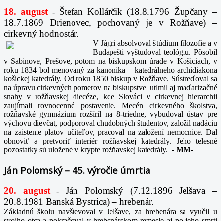
18. august
Štefan Kollárčik (18.8.1796 Župčany –
-
18.7.1869 Drienovec, pochovaný je v Rožňave) –
cirkevný hodnostár.
V Jágri absolvoval štúdium filozofie a v
Budapešti vyštudoval teológiu. Pôsobil
v Sabinove, Prešove, potom na biskupskom úrade v Košiciach, v
roku 1834 bol menovaný za kanonika – katedrálneho archidiakona
košickej katedrály. Od roku 1850 biskup v Rožňave. Sústreďoval sa
na úpravu cirkevných pomerov na biskupstve, utlmil aj maďarizačné
snahy v rožňavskej diecéze, kde Slováci v cirkevnej hierarchii
zaujímali rovnocenné postavenie. Mecén cirkevného školstva,
rožňavské gymnázium rozšíril na 8-triedne, vybudoval ústav pre
výchovu dievčat, podporoval chudobných študentov, založil nadáciu
na zaistenie platov učiteľov, pracoval na založení nemocnice. Dal
obnoviť a pretvoriť interiér rožňavskej katedrály. Jeho telesné
pozostatky sú uložené v krypte rožňavskej katedrály.
-
MM-
Ján Polomský – 45. výročie úmrtia
20. august
Ján Polomský (7.12.1896 Jelšava –
-
20.8.1981 Banská Bystrica) – hrebenár.
Základnú školu navštevoval v Jelšave, za hrebenára sa vyučil u
svojho otca a pokračoval v hrebenárskom remesle aj po jeho smrti