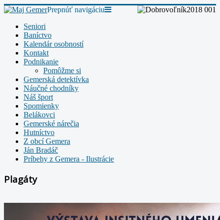
Prepnúť navigáciu
Seniori
Baníctvo
Kalendár osobností
Kontakt
Podnikanie
Pomôžme si
Gemerská detektívka
Náučné chodníky
Náš šport
Spomienky
Belákovci
Gemerské nárečia
Hutníctvo
Z obcí Gemera
Ján Bradáč
Príbehy z Gemera - Ilustrácie
Plagáty