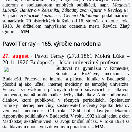
autorom a spoluautorom mnohých publikácií, napr
. Magnezit
Lubeník, Baníctvo v Železníku, Záhadný zvon Quirin v Revúcej
a i.
V práci
Historické knižnice v Gemeri-Malohonte
podal náročnú
sumarizáciu 70 historických knižníc od 16. storočia do konca roka
1918. Je držiteľom najvyššieho ocenenia mesta Revúca Zlatý
Quirin.
-
MM-
Pavol Terray – 165. výročie narodenia
27. august
Pavol Terray
(27.8.1861 Mokrá Lúka –
-
20.11.1926 Budapešť) – lekár, univerzitný profesor
Študoval na gymnáziu v Rimavskej
Sobote a Rožňave, medicínu v
Budapešti. Pracoval na internej a pľúcnej klinike v Budapešti a
pôsobil aj ako učiteľ internej medicíny na tamojšej univerzite.
Venoval sa výskumu pľúcnych chorôb súvisiacich s látkovou
premenou, najmä problematike liečby diabetikov. Autor odborných
článkov, ktoré publikoval v rôznych periodikách. Spoluautor
príručky internej medicíny, zostavovateľ ročenky Spolku lekárov
verejných nemocníc. Od roku 1894 bol hlavným lekárom
Apponyiho polikliniky v Budapešti. V roku 1902 získal jednu z cien
Maďarskej akadémie vied za svoju knižnú súťaž. V roku 1924 sa
stal hlavným uhorským zdravotným poradcom.
-
MM-