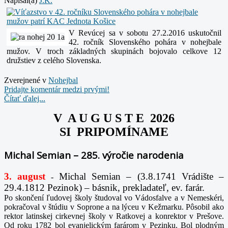
Napísal(a)
J.K.
V Revúcej sa v sobotu 27.2.2016 uskutočnil
42. ročník Slovenského pohára v nohejbale
mužov. V troch základných skupinách bojovalo celkove 12
družstiev z celého Slovenska.
Zverejnené v
Nohejbal
Pridajte komentár medzi prvými!
Čítať ďalej...
V A U G U S T E 2026
SI PRIPOMÍNAME
Michal Semian – 285. výročie narodenia
3. august
Michal Semian – (3.8.1741 Vrádište –
-
29.4.1812 Pezinok) – básnik, prekladateľ, ev. farár.
Po skončení ľudovej školy študoval vo Vádosfalve a v Nemeskéri,
pokračoval v štúdiu v Soprone a na lýceu v Kežmarku. Pôsobil ako
rektor latinskej cirkevnej školy v Ratkovej a konrektor v Prešove.
Od roku 1782 bol evanjelickým farárom v Pezinku. Bol plodným