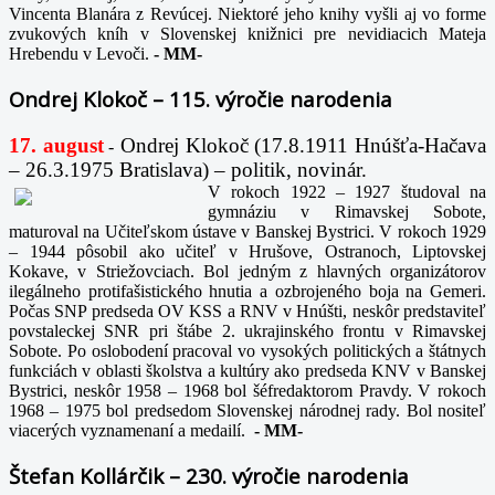
Vincenta Blanára z Revúcej. Niektoré jeho knihy vyšli aj vo forme
zvukových kníh v Slovenskej knižnici pre nevidiacich Mateja
Hrebendu v Levoči.
-
MM-
Ondrej Klokoč – 115. výročie narodenia
17. august
Ondrej Klokoč (17.8.1911 Hnúšťa-Hačava
-
– 26.3.1975 Bratislava) – politik, novinár.
V rokoch 1922 – 1927 študoval na
gymnáziu v Rimavskej Sobote,
maturoval na Učiteľskom ústave v Banskej Bystrici. V rokoch 1929
– 1944 pôsobil ako učiteľ v Hrušove, Ostranoch, Liptovskej
Kokave, v Striežovciach. Bol jedným z hlavných organizátorov
ilegálneho protifašistického hnutia a ozbrojeného boja na Gemeri.
Počas SNP predseda OV KSS a RNV v Hnúšti, neskôr predstaviteľ
povstaleckej SNR pri štábe 2. ukrajinského frontu v Rimavskej
Sobote. Po oslobodení pracoval vo vysokých politických a štátnych
funkciách v oblasti školstva a kultúry ako predseda KNV v Banskej
Bystrici, neskôr 1958 – 1968 bol šéfredaktorom Pravdy. V rokoch
1968 – 1975 bol predsedom Slovenskej národnej rady. Bol nositeľ
viacerých vyznamenaní a medailí.
-
MM-
Štefan Kollárčik – 230. výročie narodenia