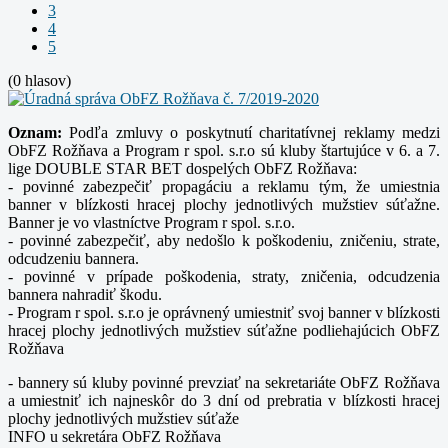
3
4
5
(0 hlasov)
Oznam:
Podľa zmluvy o poskytnutí charitatívnej reklamy medzi
ObFZ Rožňava a Program r spol. s.r.o sú kluby štartujúce v 6. a 7.
lige DOUBLE STAR BET dospelých ObFZ Rožňava:
- povinné zabezpečiť propagáciu a reklamu tým, že umiestnia
banner v blízkosti hracej plochy jednotlivých mužstiev súťažne.
Banner je vo vlastníctve Program r spol. s.r.o.
- povinné zabezpečiť, aby nedošlo k poškodeniu, zničeniu, strate,
odcudzeniu bannera.
- povinné v prípade poškodenia, straty, zničenia, odcudzenia
bannera nahradiť škodu.
- Program r spol. s.r.o je oprávnený umiestniť svoj banner v blízkosti
hracej plochy jednotlivých mužstiev súťažne podliehajúcich ObFZ
Rožňava
- bannery sú kluby povinné prevziať na sekretariáte ObFZ Rožňava
a umiestniť ich najneskôr do 3 dní od prebratia v blízkosti hracej
plochy jednotlivých mužstiev súťaže
INFO u sekretára ObFZ Rožňava