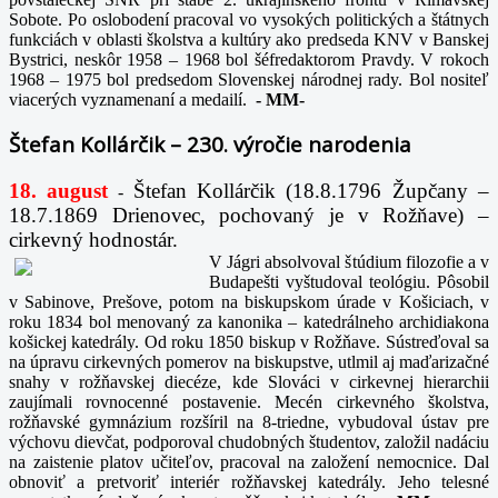
Sobote. Po oslobodení pracoval vo vysokých politických a štátnych
funkciách v oblasti školstva a kultúry ako predseda KNV v Banskej
Bystrici, neskôr 1958 – 1968 bol šéfredaktorom Pravdy. V rokoch
1968 – 1975 bol predsedom Slovenskej národnej rady. Bol nositeľ
viacerých vyznamenaní a medailí.
-
MM-
Štefan Kollárčik – 230. výročie narodenia
18. august
Štefan Kollárčik (18.8.1796 Župčany –
-
18.7.1869 Drienovec, pochovaný je v Rožňave) –
cirkevný hodnostár.
V Jágri absolvoval štúdium filozofie a v
Budapešti vyštudoval teológiu. Pôsobil
v Sabinove, Prešove, potom na biskupskom úrade v Košiciach, v
roku 1834 bol menovaný za kanonika – katedrálneho archidiakona
košickej katedrály. Od roku 1850 biskup v Rožňave. Sústreďoval sa
na úpravu cirkevných pomerov na biskupstve, utlmil aj maďarizačné
snahy v rožňavskej diecéze, kde Slováci v cirkevnej hierarchii
zaujímali rovnocenné postavenie. Mecén cirkevného školstva,
rožňavské gymnázium rozšíril na 8-triedne, vybudoval ústav pre
výchovu dievčat, podporoval chudobných študentov, založil nadáciu
na zaistenie platov učiteľov, pracoval na založení nemocnice. Dal
obnoviť a pretvoriť interiér rožňavskej katedrály. Jeho telesné