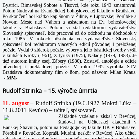
Bystrici, Rimavskej Sobote a Tisovci, kde roku 1943 zmaturoval.
Potom študoval na Evanjelickej bohosloveckej fakulte v Bratislave.
Po skončení bol krátko kaplánom v Žiline, v Liptovskej Porúbke a
Novom Meste nad Váhom a asistentom na Ev. bohosloveckej
fakulte v Bratislave. Potom sa stal redaktorom vydavateľstva
Slovenský spisovateľ, kde pracoval až do odchodu na dôchodok v
roku 1985. V rokoch pôsobenia vo vydavateľstve Slovenský
spisovateľ bol redaktorom viacerých edícií pôvodnej i preloženej
poézie. Vydal 9 zbierok poézie, výbery z jeho básnickej tvorby vyšli
v knihách Kroky (1961), Z lyriky (1975), Nálady (1979, 1983). Je
tiež autorom knihy esejí Zábery (1980). Zostavil antológie a edície
pôvodnej i prekladovej poézie. V roku 1995 vyrobila STV
Bratislava dokumentárny film o ňom, pod názvom Milan Kraus.
-
MM-
Rudolf Strinka – 15. výročie úmrtia
11. august
– Rudolf Strinka (19.6.1927 Mokrá Lúka –
11.8.2011 Revúca) – učiteľ, spisovateľ.
Základné vzdelanie získal v Revúcej,
študoval na Učiteľskej akadémii v
Banskej Štiavnici, potom na Pedagogickej fakulte UK v Bratislave.
Pôsobil v Revúčke, Kopráši, Muráni, neskôr v Revúcej. Ako učiteľ
základnej školy v Revúcej sa podieľal na vzdelávaní a výchove