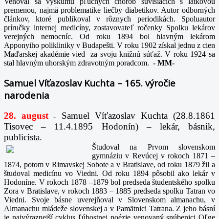
Venoval sa výskumu pľúcnych chorôb súvisiacich s látkovou
premenou, najmä problematike liečby diabetikov. Autor odborných
článkov, ktoré publikoval v rôznych periodikách. Spoluautor
príručky internej medicíny, zostavovateľ ročenky Spolku lekárov
verejných nemocníc. Od roku 1894 bol hlavným lekárom
Apponyiho polikliniky v Budapešti. V roku 1902 získal jednu z cien
Maďarskej akadémie vied za svoju knižnú súťaž. V roku 1924 sa
stal hlavným uhorským zdravotným poradcom.
-
MM-
Samuel Víťazoslav Kuchta – 165. výročie
narodenia
28. august
Samuel Víťazoslav Kuchta (28.8.1861
-
Tisovec – 11.4.1895 Hodonín) – lekár, básnik,
publicista.
Študoval na Prvom slovenskom
gymnáziu v Revúcej v rokoch 1871 –
1874, potom v Rimavskej Sobote a v Bratislave, od roku 1879 žil a
študoval medicínu vo Viedni. Od roku 1894 pôsobil ako lekár v
Hodoníne. V rokoch 1878 –1879 bol predseda študentského spolku
Zora v Bratislave, v rokoch 1883 – 1885 predseda spolku Tatran vo
Viedni. Svoje básne uverejňoval v Slovenskom almanachu, v
Almanachu mládeže slovenskej a v Pamätnici Tatrana. Z jeho básní
je najvýraznejší cyklus ľúbostnej poézie venovaný snúbenici Oľge