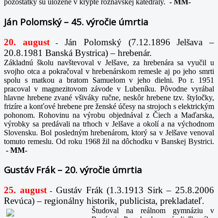
pozostatky sú uložené v krypte rožňavskej katedrály.
-
MM-
Ján Polomský – 45. výročie úmrtia
20. august
Ján Polomský (7.12.1896 Jelšava –
-
20.8.1981 Banská Bystrica) – hrebenár.
Základnú školu navštevoval v Jelšave, za hrebenára sa vyučil u
svojho otca a pokračoval v hrebenárskom remesle aj po jeho smrti
spolu s matkou a bratom Samuelom v jeho dielni. Po r. 1951
pracoval v magnezitovom závode v Lubeníku. Pôvodne vyrábal
hlavne hrebene zvané všiváky ručne, neskôr hrebene tzv. štyločky,
frizíre a konťové hrebene pre ženské účesy na strojoch s elektrickým
pohonom. Rohovinu na výrobu objednával z Čiech a Maďarska,
výrobky sa predávali na trhoch v Jelšave a okolí a na východnom
Slovensku. Bol posledným hrebenárom, ktorý sa v Jelšave venoval
tomuto remeslu. Od roku 1968 žil na dôchodku v Banskej Bystrici.
-
MM-
Gustáv Frák – 20. výročie úmrtia
25. august
Gustáv Frák
(1.3.1913 Sirk – 25.8.2006
-
Revúca) – regionálny historik, publicista, prekladateľ.
Študoval na reálnom gymnáziu v