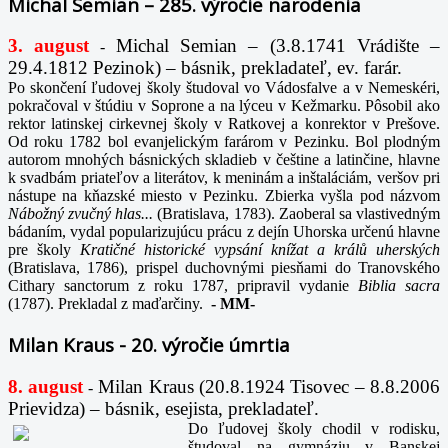
Michal Semian – 285. výročie narodenia
3. august
Michal Semian – (3.8.1741 Vrádište –
-
29.4.1812 Pezinok) – básnik, prekladateľ, ev. farár.
Po skončení ľudovej školy študoval vo Vádosfalve a v Nemeskéri,
pokračoval v štúdiu v Soprone a na lýceu v Kežmarku. Pôsobil ako
rektor latinskej cirkevnej školy v Ratkovej a konrektor v Prešove.
Od roku 1782 bol evanjelickým farárom v Pezinku. Bol plodným
autorom mnohých básnických skladieb v češtine a latinčine, hlavne
k svadbám priateľov a literátov, k meninám a inštaláciám, veršov pri
nástupe na kňazské miesto v Pezinku. Zbierka vyšla pod názvom
Nábožný zvučný hlas...
(Bratislava, 1783). Zaoberal sa vlastivedným
bádaním, vydal popularizujúcu prácu z dejín Uhorska určenú hlavne
pre školy
Kratičné historické vypsání knížat a králů uherských
(Bratislava, 1786), prispel duchovnými piesňami do Tranovského
Cithary sanctorum z roku 1787, pripravil vydanie
Biblia sacra
(1787). Prekladal z maďarčiny.
-
MM-
Milan Kraus - 20. výročie úmrtia
8. august
Milan Kraus (20.8.1924 Tisovec – 8.8.2006
-
Prievidza) – básnik, esejista, prekladateľ.
Do ľudovej školy chodil v rodisku,
študoval na gymnáziu v Banskej