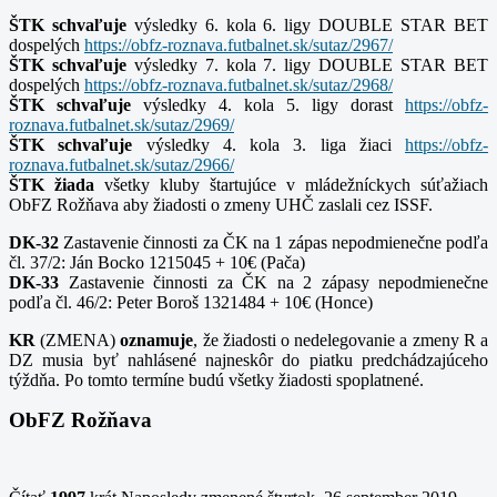
ŠTK schvaľuje
výsledky 6. kola 6. ligy DOUBLE STAR BET
dospelých
https://obfz-roznava.futbalnet.sk/sutaz/2967/
ŠTK schvaľuje
výsledky 7. kola 7. ligy DOUBLE STAR BET
dospelých
https://obfz-roznava.futbalnet.sk/sutaz/2968/
ŠTK schvaľuje
výsledky 4. kola 5. ligy dorast
https://obfz-
roznava.futbalnet.sk/sutaz/2969/
ŠTK schvaľuje
výsledky 4. kola 3. liga žiaci
https://obfz-
roznava.futbalnet.sk/sutaz/2966/
ŠTK žiada
všetky kluby štartujúce v mládežníckych súťažiach
ObFZ Rožňava aby žiadosti o zmeny UHČ zaslali cez ISSF.
DK-32
Zastavenie činnosti za ČK na 1 zápas nepodmienečne podľa
čl. 37/2: Ján Bocko 1215045 + 10€ (Pača)
DK-33
Zastavenie činnosti za ČK na 2 zápasy nepodmienečne
podľa čl. 46/2: Peter Boroš 1321484 + 10€ (Honce)
KR
(ZMENA)
oznamuje
, že žiadosti o nedelegovanie a zmeny R a
DZ musia byť nahlásené najneskôr do piatku predchádzajúceho
týždňa. Po tomto termíne budú všetky žiadosti spoplatnené.
ObFZ Rožňava