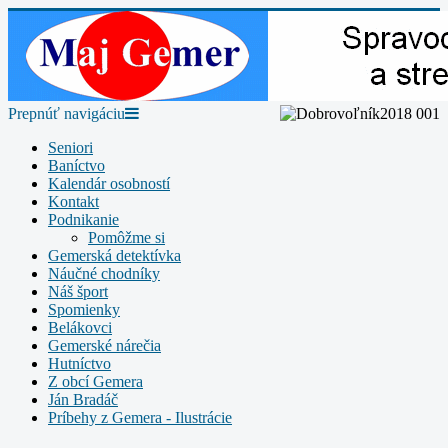
Prepnúť navigáciu
Seniori
Baníctvo
Kalendár osobností
Kontakt
Podnikanie
Pomôžme si
Gemerská detektívka
Náučné chodníky
Náš šport
Spomienky
Belákovci
Gemerské nárečia
Hutníctvo
Z obcí Gemera
Ján Bradáč
Príbehy z Gemera - Ilustrácie