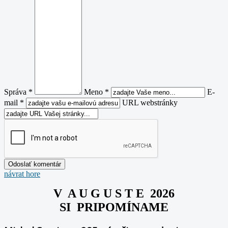
Správa *
Meno *
E-
mail *
URL webstránky
návrat hore
V A U G U S T E 2026
SI PRIPOMÍNAME