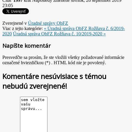
Čítať
1997
krát
Naposledy zmenené štvrtok, 26 september 2019
23:05
Zverejnené v
Úradné správy ObFZ
Viac z tejto kategórie:
« Úradná správa ObFZ Rožňava č. 6/2019-
2020
Úradná správa ObFZ Rožňava č. 10/2019-2020 »
Napíšte komentár
Presvedčte sa prosím, že ste vložili všetky požadované informácie
označené hviezdičkou (*) . HTML kód nie je povolený.
Komentáre nesúvisiace s témou
nebudú zverejnené!