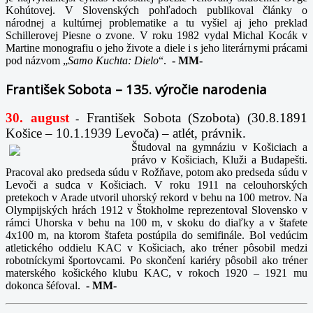
Kohútovej. V Slovenských pohľadoch publikoval články o
národnej a kultúrnej problematike a tu vyšiel aj jeho preklad
Schillerovej Piesne o zvone. V roku 1982 vydal Michal Kocák v
Martine monografiu o jeho živote a diele i s jeho literárnymi prácami
pod názvom „
Samo Kuchta: Dielo
“.
-
MM-
František Sobota – 135. výročie narodenia
30. august
František Sobota (Szobota) (30.8.1891
-
Košice – 10.1.1939 Levoča) – atlét, právnik.
Študoval na gymnáziu v Košiciach a
právo v Košiciach, Kluži a Budapešti.
Pracoval ako predseda súdu v Rožňave, potom ako predseda súdu v
Levoči a sudca v Košiciach. V roku 1911 na celouhorských
pretekoch v Arade utvoril uhorský rekord v behu na 100 metrov. Na
Olympijských hrách 1912 v Štokholme reprezentoval Slovensko v
rámci Uhorska v behu na 100 m, v skoku do diaľky a v štafete
4x100 m, na ktorom štafeta postúpila do semifinále. Bol vedúcim
atletického oddielu KAC v Košiciach, ako tréner pôsobil medzi
robotníckymi športovcami. Po skončení kariéry pôsobil ako tréner
materského košického klubu KAC, v rokoch 1920 – 1921 mu
dokonca šéfoval.
-
MM-