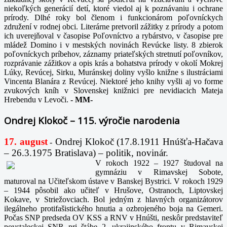
niekoľkých generácií detí, ktoré viedol aj k poznávaniu i ochrane
prírody. Dlhé roky bol členom i funkcionárom poľovníckych
združení v rodnej obci. Literárne pretvoril zážitky z prírody a potom
ich uverejňoval v časopise Poľovníctvo a rybárstvo, v časopise pre
mládež Domino i v mestských novinách Revúcke listy. 8 zbierok
poľovníckych príbehov, záznamy priateľských stretnutí poľovníkov,
rozprávanie zážitkov a opis krás a bohatstva prírody v okolí Mokrej
Lúky, Revúcej, Sirku, Muránskej doliny vyšlo knižne s ilustráciami
Vincenta Blanára z Revúcej. Niektoré jeho knihy vyšli aj vo forme
zvukových kníh v Slovenskej knižnici pre nevidiacich Mateja
Hrebendu v Levoči.
-
MM-
Ondrej Klokoč – 115. výročie narodenia
17. august
Ondrej Klokoč (17.8.1911 Hnúšťa-Hačava
-
– 26.3.1975 Bratislava) – politik, novinár.
V rokoch 1922 – 1927 študoval na
gymnáziu v Rimavskej Sobote,
maturoval na Učiteľskom ústave v Banskej Bystrici. V rokoch 1929
– 1944 pôsobil ako učiteľ v Hrušove, Ostranoch, Liptovskej
Kokave, v Striežovciach. Bol jedným z hlavných organizátorov
ilegálneho protifašistického hnutia a ozbrojeného boja na Gemeri.
Počas SNP predseda OV KSS a RNV v Hnúšti, neskôr predstaviteľ
povstaleckej SNR pri štábe 2. ukrajinského frontu v Rimavskej