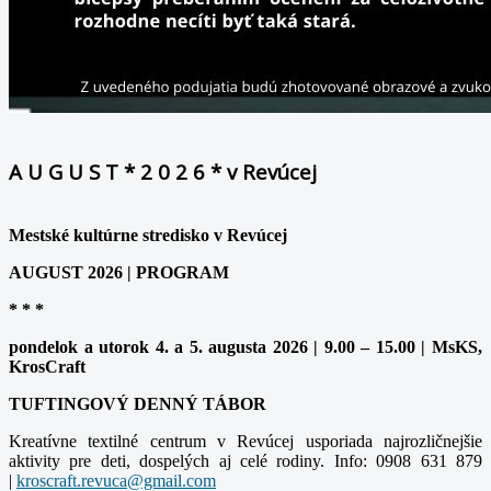
A U G U S T * 2 0 2 6 * v Revúcej
Mestské kultúrne stredisko v Revúcej
AUGUST 2026 | PROGRAM
* * *
pondelok a utorok 4. a 5. augusta 2026 | 9.00 – 15.00 | MsKS,
KrosCraft
TUFTINGOVÝ DENNÝ TÁBOR
Kreatívne textilné centrum v Revúcej usporiada najrozličnejšie
aktivity pre deti, dospelých aj celé rodiny. Info: 0908 631 879
|