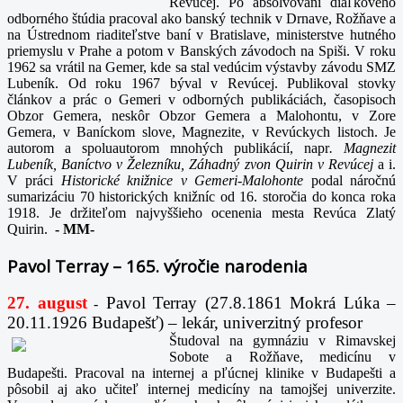
Revúcej. Po absolvovaní diaľkového
odborného štúdia pracoval ako banský technik v Drnave, Rožňave a
na Ústrednom riaditeľstve baní v Bratislave, ministerstve hutného
priemyslu v Prahe a potom v Banských závodoch na Spiši. V roku
1962 sa vrátil na Gemer, kde sa stal vedúcim výstavby závodu SMZ
Lubeník. Od roku 1967 býval v Revúcej. Publikoval stovky
článkov a prác o Gemeri v odborných publikáciách, časopisoch
Obzor Gemera, neskôr Obzor Gemera a Malohontu, v Zore
Gemera, v Baníckom slove, Magnezite, v Revúckych listoch. Je
autorom a spoluautorom mnohých publikácií, napr
. Magnezit
Lubeník, Baníctvo v Železníku, Záhadný zvon Quirin v Revúcej
a i.
V práci
Historické knižnice v Gemeri-Malohonte
podal náročnú
sumarizáciu 70 historických knižníc od 16. storočia do konca roka
1918. Je držiteľom najvyššieho ocenenia mesta Revúca Zlatý
Quirin.
-
MM-
Pavol Terray – 165. výročie narodenia
27. august
Pavol Terray
(27.8.1861 Mokrá Lúka –
-
20.11.1926 Budapešť) – lekár, univerzitný profesor
Študoval na gymnáziu v Rimavskej
Sobote a Rožňave, medicínu v
Budapešti. Pracoval na internej a pľúcnej klinike v Budapešti a
pôsobil aj ako učiteľ internej medicíny na tamojšej univerzite.