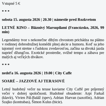
Vstupné 5 €
* * *
sobota 15. augusta 2026 | 20.30 | námestie pred Rozkvetom
LETNÉ KINO – Bláznivý Marsupilami (Francúzsko, 2026, 99
min)
Legendárny tvor s nekonečne dlhým chvostom prichádza na plátno
v rodinnej dobrodružnej komédii plnej akcie a humoru. Keď sa jeho
tajomný svet stretne s ľudskou zvedavosťou, začína sa divoká jazda
naprieč džungľou. Exotické prostredie, svižné tempo a zábava pre
malých aj veľkých divákov.
* * *
nedeľa 16. augusta 2026 | 19.00 | City Caffe
SOARÉ – JAZZOVÉ AJ TERASOVÉ
Letný hudobný večer na terase kaviarne City Caffé pre príjemný
večer v dobrej spoločnosti. Hudobné obsadenie: Arpi Farkaš
(klavír), Vivien Pál-Baláž (spev), Adrian Harvan (saxofón), Adrian
Szajko (kontrabas), Šimon Kulus (bicie).