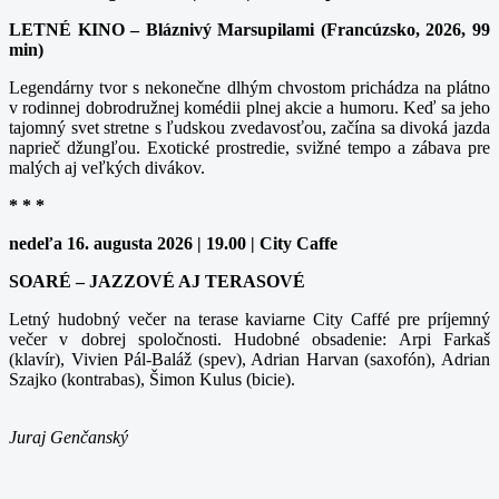
LETNÉ KINO – Bláznivý Marsupilami (Francúzsko, 2026, 99
min)
Legendárny tvor s nekonečne dlhým chvostom prichádza na plátno
v rodinnej dobrodružnej komédii plnej akcie a humoru. Keď sa jeho
tajomný svet stretne s ľudskou zvedavosťou, začína sa divoká jazda
naprieč džungľou. Exotické prostredie, svižné tempo a zábava pre
malých aj veľkých divákov.
* * *
nedeľa 16. augusta 2026 | 19.00 | City Caffe
SOARÉ – JAZZOVÉ AJ TERASOVÉ
Letný hudobný večer na terase kaviarne City Caffé pre príjemný
večer v dobrej spoločnosti. Hudobné obsadenie: Arpi Farkaš
(klavír), Vivien Pál-Baláž (spev), Adrian Harvan (saxofón), Adrian
Szajko (kontrabas), Šimon Kulus (bicie).
Juraj Genčanský