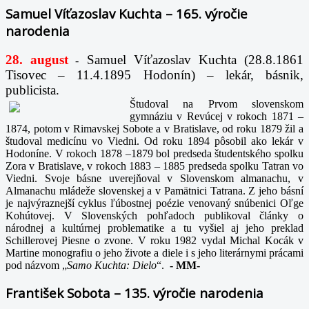
Samuel Víťazoslav Kuchta – 165. výročie
narodenia
28. august
Samuel Víťazoslav Kuchta (28.8.1861
-
Tisovec – 11.4.1895 Hodonín) – lekár, básnik,
publicista.
Študoval na Prvom slovenskom
gymnáziu v Revúcej v rokoch 1871 –
1874, potom v Rimavskej Sobote a v Bratislave, od roku 1879 žil a
študoval medicínu vo Viedni. Od roku 1894 pôsobil ako lekár v
Hodoníne. V rokoch 1878 –1879 bol predseda študentského spolku
Zora v Bratislave, v rokoch 1883 – 1885 predseda spolku Tatran vo
Viedni. Svoje básne uverejňoval v Slovenskom almanachu, v
Almanachu mládeže slovenskej a v Pamätnici Tatrana. Z jeho básní
je najvýraznejší cyklus ľúbostnej poézie venovaný snúbenici Oľge
Kohútovej. V Slovenských pohľadoch publikoval články o
národnej a kultúrnej problematike a tu vyšiel aj jeho preklad
Schillerovej Piesne o zvone. V roku 1982 vydal Michal Kocák v
Martine monografiu o jeho živote a diele i s jeho literárnymi prácami
pod názvom „
Samo Kuchta: Dielo
“.
-
MM-
František Sobota – 135. výročie narodenia