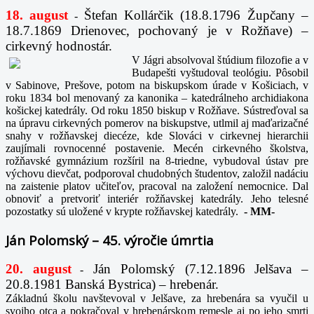
18. august
Štefan Kollárčik (18.8.1796 Župčany –
-
18.7.1869 Drienovec, pochovaný je v Rožňave) –
cirkevný hodnostár.
V Jágri absolvoval štúdium filozofie a v
Budapešti vyštudoval teológiu. Pôsobil
v Sabinove, Prešove, potom na biskupskom úrade v Košiciach, v
roku 1834 bol menovaný za kanonika – katedrálneho archidiakona
košickej katedrály. Od roku 1850 biskup v Rožňave. Sústreďoval sa
na úpravu cirkevných pomerov na biskupstve, utlmil aj maďarizačné
snahy v rožňavskej diecéze, kde Slováci v cirkevnej hierarchii
zaujímali rovnocenné postavenie. Mecén cirkevného školstva,
rožňavské gymnázium rozšíril na 8-triedne, vybudoval ústav pre
výchovu dievčat, podporoval chudobných študentov, založil nadáciu
na zaistenie platov učiteľov, pracoval na založení nemocnice. Dal
obnoviť a pretvoriť interiér rožňavskej katedrály. Jeho telesné
pozostatky sú uložené v krypte rožňavskej katedrály.
-
MM-
Ján Polomský – 45. výročie úmrtia
20. august
Ján Polomský (7.12.1896 Jelšava –
-
20.8.1981 Banská Bystrica) – hrebenár.
Základnú školu navštevoval v Jelšave, za hrebenára sa vyučil u
svojho otca a pokračoval v hrebenárskom remesle aj po jeho smrti