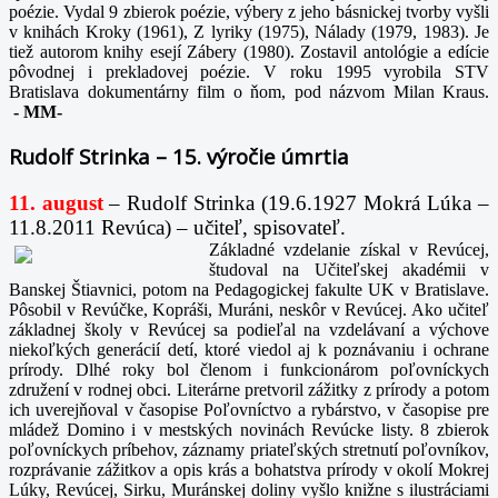
poézie. Vydal 9 zbierok poézie, výbery z jeho básnickej tvorby vyšli
v knihách Kroky (1961), Z lyriky (1975), Nálady (1979, 1983). Je
tiež autorom knihy esejí Zábery (1980). Zostavil antológie a edície
pôvodnej i prekladovej poézie. V roku 1995 vyrobila STV
Bratislava dokumentárny film o ňom, pod názvom Milan Kraus.
-
MM-
Rudolf Strinka – 15. výročie úmrtia
11. august
– Rudolf Strinka (19.6.1927 Mokrá Lúka –
11.8.2011 Revúca) – učiteľ, spisovateľ.
Základné vzdelanie získal v Revúcej,
študoval na Učiteľskej akadémii v
Banskej Štiavnici, potom na Pedagogickej fakulte UK v Bratislave.
Pôsobil v Revúčke, Kopráši, Muráni, neskôr v Revúcej. Ako učiteľ
základnej školy v Revúcej sa podieľal na vzdelávaní a výchove
niekoľkých generácií detí, ktoré viedol aj k poznávaniu i ochrane
prírody. Dlhé roky bol členom i funkcionárom poľovníckych
združení v rodnej obci. Literárne pretvoril zážitky z prírody a potom
ich uverejňoval v časopise Poľovníctvo a rybárstvo, v časopise pre
mládež Domino i v mestských novinách Revúcke listy. 8 zbierok
poľovníckych príbehov, záznamy priateľských stretnutí poľovníkov,
rozprávanie zážitkov a opis krás a bohatstva prírody v okolí Mokrej
Lúky, Revúcej, Sirku, Muránskej doliny vyšlo knižne s ilustráciami