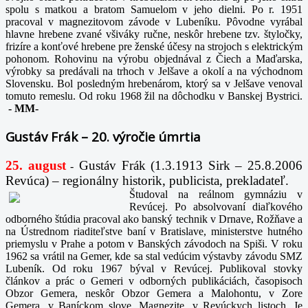
spolu s matkou a bratom Samuelom v jeho dielni. Po r. 1951
pracoval v magnezitovom závode v Lubeníku. Pôvodne vyrábal
hlavne hrebene zvané všiváky ručne, neskôr hrebene tzv. štyločky,
frizíre a konťové hrebene pre ženské účesy na strojoch s elektrickým
pohonom. Rohovinu na výrobu objednával z Čiech a Maďarska,
výrobky sa predávali na trhoch v Jelšave a okolí a na východnom
Slovensku. Bol posledným hrebenárom, ktorý sa v Jelšave venoval
tomuto remeslu. Od roku 1968 žil na dôchodku v Banskej Bystrici.
-
MM-
Gustáv Frák – 20. výročie úmrtia
25. august
Gustáv Frák
(1.3.1913 Sirk – 25.8.2006
-
Revúca) – regionálny historik, publicista, prekladateľ.
Študoval na reálnom gymnáziu v
Revúcej. Po absolvovaní diaľkového
odborného štúdia pracoval ako banský technik v Drnave, Rožňave a
na Ústrednom riaditeľstve baní v Bratislave, ministerstve hutného
priemyslu v Prahe a potom v Banských závodoch na Spiši. V roku
1962 sa vrátil na Gemer, kde sa stal vedúcim výstavby závodu SMZ
Lubeník. Od roku 1967 býval v Revúcej. Publikoval stovky
článkov a prác o Gemeri v odborných publikáciách, časopisoch
Obzor Gemera, neskôr Obzor Gemera a Malohontu, v Zore
Gemera, v Baníckom slove, Magnezite, v Revúckych listoch. Je