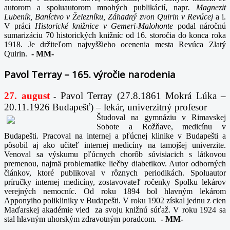
autorom a spoluautorom mnohých publikácií, napr
. Magnezit
Lubeník, Baníctvo v Železníku, Záhadný zvon Quirin v Revúcej
a i.
V práci
Historické knižnice v Gemeri-Malohonte
podal náročnú
sumarizáciu 70 historických knižníc od 16. storočia do konca roka
1918. Je držiteľom najvyššieho ocenenia mesta Revúca Zlatý
Quirin.
-
MM-
Pavol Terray – 165. výročie narodenia
27. august
Pavol Terray
(27.8.1861 Mokrá Lúka –
-
20.11.1926 Budapešť) – lekár, univerzitný profesor
Študoval na gymnáziu v Rimavskej
Sobote a Rožňave, medicínu v
Budapešti. Pracoval na internej a pľúcnej klinike v Budapešti a
pôsobil aj ako učiteľ internej medicíny na tamojšej univerzite.
Venoval sa výskumu pľúcnych chorôb súvisiacich s látkovou
premenou, najmä problematike liečby diabetikov. Autor odborných
článkov, ktoré publikoval v rôznych periodikách. Spoluautor
príručky internej medicíny, zostavovateľ ročenky Spolku lekárov
verejných nemocníc. Od roku 1894 bol hlavným lekárom
Apponyiho polikliniky v Budapešti. V roku 1902 získal jednu z cien
Maďarskej akadémie vied za svoju knižnú súťaž. V roku 1924 sa
stal hlavným uhorským zdravotným poradcom.
-
MM-