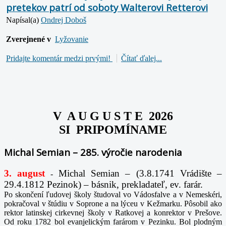
pretekov patrí od soboty Walterovi Retterovi
Napísal(a)
Ondrej Doboš
Zverejnené v
Lyžovanie
Pridajte komentár medzi prvými!
Čítať ďalej...
V A U G U S T E 2026
SI PRIPOMÍNAME
Michal Semian – 285. výročie narodenia
3. august
Michal Semian – (3.8.1741 Vrádište –
-
29.4.1812 Pezinok) – básnik, prekladateľ, ev. farár.
Po skončení ľudovej školy študoval vo Vádosfalve a v Nemeskéri,
pokračoval v štúdiu v Soprone a na lýceu v Kežmarku. Pôsobil ako
rektor latinskej cirkevnej školy v Ratkovej a konrektor v Prešove.
Od roku 1782 bol evanjelickým farárom v Pezinku. Bol plodným