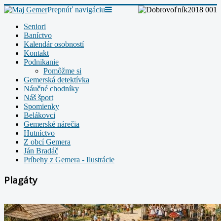
Prepnúť navigáciu
Seniori
Baníctvo
Kalendár osobností
Kontakt
Podnikanie
Pomôžme si
Gemerská detektívka
Náučné chodníky
Náš šport
Spomienky
Belákovci
Gemerské nárečia
Hutníctvo
Z obcí Gemera
Ján Bradáč
Príbehy z Gemera - Ilustrácie
Plagáty