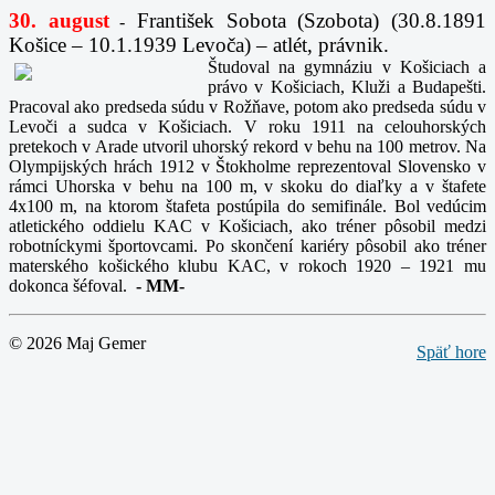
30. august
František Sobota (Szobota) (30.8.1891
-
Košice – 10.1.1939 Levoča) – atlét, právnik.
Študoval na gymnáziu v Košiciach a
právo v Košiciach, Kluži a Budapešti.
Pracoval ako predseda súdu v Rožňave, potom ako predseda súdu v
Levoči a sudca v Košiciach. V roku 1911 na celouhorských
pretekoch v Arade utvoril uhorský rekord v behu na 100 metrov. Na
Olympijských hrách 1912 v Štokholme reprezentoval Slovensko v
rámci Uhorska v behu na 100 m, v skoku do diaľky a v štafete
4x100 m, na ktorom štafeta postúpila do semifinále. Bol vedúcim
atletického oddielu KAC v Košiciach, ako tréner pôsobil medzi
robotníckymi športovcami. Po skončení kariéry pôsobil ako tréner
materského košického klubu KAC, v rokoch 1920 – 1921 mu
dokonca šéfoval.
-
MM-
© 2026 Maj Gemer
Späť hore