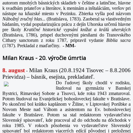
autorom mnohých básnických skladieb v češtine a latinčine, hlavne
k svadbám priateľov a literátov, k meninám a inštaláciám, veršov pri
nástupe na kňazské miesto v Pezinku. Zbierka vyšla pod názvom
Nábožný zvučný hlas...
(Bratislava, 1783). Zaoberal sa vlastivedným
bádaním, vydal popularizujúcu prácu z dejín Uhorska určenú hlavne
pre školy
Kratičné historické vypsání knížat a králů uherských
(Bratislava, 1786), prispel duchovnými piesňami do Tranovského
Cithary sanctorum z roku 1787, pripravil vydanie
Biblia sacra
(1787). Prekladal z maďarčiny.
-
MM-
Milan Kraus - 20. výročie úmrtia
8. august
Milan Kraus (20.8.1924 Tisovec – 8.8.2006
-
Prievidza) – básnik, esejista, prekladateľ.
Do ľudovej školy chodil v rodisku,
študoval na gymnáziu v Banskej
Bystrici, Rimavskej Sobote a Tisovci, kde roku 1943 zmaturoval.
Potom študoval na Evanjelickej bohosloveckej fakulte v Bratislave.
Po skončení bol krátko kaplánom v Žiline, v Liptovskej Porúbke a
Novom Meste nad Váhom a asistentom na Ev. bohosloveckej
fakulte v Bratislave. Potom sa stal redaktorom vydavateľstva
Slovenský spisovateľ, kde pracoval až do odchodu na dôchodok v
roku 1985. V rokoch pôsobenia vo vydavateľstve Slovenský
spisovateľ bol redaktorom viacerých edícií pôvodnej i preloženej