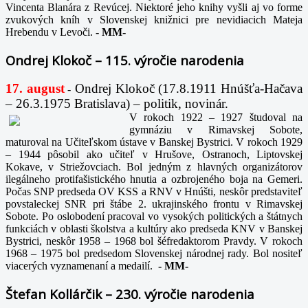
Vincenta Blanára z Revúcej. Niektoré jeho knihy vyšli aj vo forme
zvukových kníh v Slovenskej knižnici pre nevidiacich Mateja
Hrebendu v Levoči.
-
MM-
Ondrej Klokoč – 115. výročie narodenia
17. august
Ondrej Klokoč (17.8.1911 Hnúšťa-Hačava
-
– 26.3.1975 Bratislava) – politik, novinár.
V rokoch 1922 – 1927 študoval na
gymnáziu v Rimavskej Sobote,
maturoval na Učiteľskom ústave v Banskej Bystrici. V rokoch 1929
– 1944 pôsobil ako učiteľ v Hrušove, Ostranoch, Liptovskej
Kokave, v Striežovciach. Bol jedným z hlavných organizátorov
ilegálneho protifašistického hnutia a ozbrojeného boja na Gemeri.
Počas SNP predseda OV KSS a RNV v Hnúšti, neskôr predstaviteľ
povstaleckej SNR pri štábe 2. ukrajinského frontu v Rimavskej
Sobote. Po oslobodení pracoval vo vysokých politických a štátnych
funkciách v oblasti školstva a kultúry ako predseda KNV v Banskej
Bystrici, neskôr 1958 – 1968 bol šéfredaktorom Pravdy. V rokoch
1968 – 1975 bol predsedom Slovenskej národnej rady. Bol nositeľ
viacerých vyznamenaní a medailí.
-
MM-
Štefan Kollárčik – 230. výročie narodenia