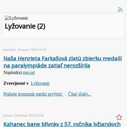
Lyžovanie (2)
pondelok, 10 marec 2014 14:50
Naša Henrieta Farkašová zlatú zbierku medailí
na paralympiáde zatiaľ nerozšírila
Napísal(a)
mg-od
Zverejnené v
Lyžovanie
Pridajte komentár medzi prvými!
Čítať ďalej...
sobota, 23 február 2013 19:48
Kahanec bane Mlynky z 57. ročníka lyžiarskych