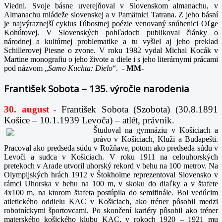
Viedni. Svoje básne uverejňoval v Slovenskom almanachu, v
Almanachu mládeže slovenskej a v Pamätnici Tatrana. Z jeho básní
je najvýraznejší cyklus ľúbostnej poézie venovaný snúbenici Oľge
Kohútovej. V Slovenských pohľadoch publikoval články o
národnej a kultúrnej problematike a tu vyšiel aj jeho preklad
Schillerovej Piesne o zvone. V roku 1982 vydal Michal Kocák v
Martine monografiu o jeho živote a diele i s jeho literárnymi prácami
pod názvom „
Samo Kuchta: Dielo
“.
-
MM-
František Sobota – 135. výročie narodenia
30. august
František Sobota (Szobota) (30.8.1891
-
Košice – 10.1.1939 Levoča) – atlét, právnik.
Študoval na gymnáziu v Košiciach a
právo v Košiciach, Kluži a Budapešti.
Pracoval ako predseda súdu v Rožňave, potom ako predseda súdu v
Levoči a sudca v Košiciach. V roku 1911 na celouhorských
pretekoch v Arade utvoril uhorský rekord v behu na 100 metrov. Na
Olympijských hrách 1912 v Štokholme reprezentoval Slovensko v
rámci Uhorska v behu na 100 m, v skoku do diaľky a v štafete
4x100 m, na ktorom štafeta postúpila do semifinále. Bol vedúcim
atletického oddielu KAC v Košiciach, ako tréner pôsobil medzi
robotníckymi športovcami. Po skončení kariéry pôsobil ako tréner
materského košického klubu KAC, v rokoch 1920 – 1921 mu