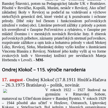
Banskej Štiavnici, potom na Pedagogickej fakulte UK v Bratislave.
Pôsobil v Revúčke, Kopráši, Muráni, neskôr v Revúcej. Ako učiteľ
základnej školy v Revúcej sa podieľal na vzdelávaní a výchove
niekoľkých generácií detí, ktoré viedol aj k poznávaniu i ochrane
prírody. Dlhé roky bol členom i funkcionárom poľovníckych
združení v rodnej obci. Literárne pretvoril zážitky z prírody a potom
ich uverejňoval v časopise Poľovníctvo a rybárstvo, v časopise pre
mládež Domino i v mestských novinách Revúcke listy. 8 zbierok
poľovníckych príbehov, záznamy priateľských stretnutí poľovníkov,
rozprávanie zážitkov a opis krás a bohatstva prírody v okolí Mokrej
Lúky, Revúcej, Sirku, Muránskej doliny vyšlo knižne s ilustráciami
Vincenta Blanára z Revúcej. Niektoré jeho knihy vyšli aj vo forme
zvukových kníh v Slovenskej knižnici pre nevidiacich Mateja
Hrebendu v Levoči.
-
MM-
Ondrej Klokoč – 115. výročie narodenia
17. august
Ondrej Klokoč (17.8.1911 Hnúšťa-Hačava
-
– 26.3.1975 Bratislava) – politik, novinár.
V rokoch 1922 – 1927 študoval na
gymnáziu v Rimavskej Sobote,
maturoval na Učiteľskom ústave v Banskej Bystrici. V rokoch 1929
– 1944 pôsobil ako učiteľ v Hrušove, Ostranoch, Liptovskej
Kokave, v Striežovciach. Bol jedným z hlavných organizátorov