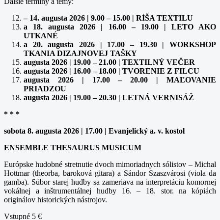
Ďalšie termíny a témy:
– 14. augusta 2026 | 9.00 – 15.00 | RÍŠA TEXTILU
a 18. augusta 2026 | 16.00 – 19.00 | LETO AKO
UTKANÉ
a 20. augusta 2026 | 17.00 – 19.30 | WORKSHOP
TKANIA DIZAJNOVEJ TAŠKY
augusta 2026 | 19.00 – 21.00 | TEXTILNÝ VEČER
augusta 2026 | 16.00 – 18.00 | TVORENIE Z FILCU
augusta 2026 | 17.00 – 20.00 | MAĽOVANIE
PRIADZOU
augusta 2026 | 19.00 – 20.30 | LETNÁ VERNISÁŽ
* * *
sobota 8. augusta 2026 | 17.00 | Evanjelický a. v. kostol
ENSEMBLE THESAURUS MUSICUM
Európske hudobné stretnutie dvoch mimoriadnych sólistov – Michal
Hottmar (theorba, baroková gitara) a Sándor Szaszvárosi (viola da
gamba). Súbor starej hudby sa zameriava na interpretáciu komornej
vokálnej a inštrumentálnej hudby 16. – 18. stor. na kópiách
originálov historických nástrojov.
Vstupné 5 €