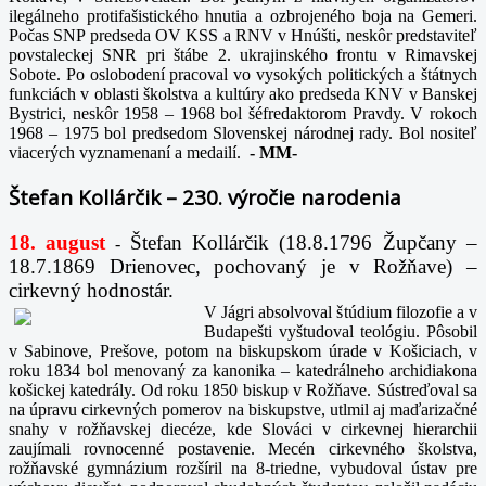
ilegálneho protifašistického hnutia a ozbrojeného boja na Gemeri.
Počas SNP predseda OV KSS a RNV v Hnúšti, neskôr predstaviteľ
povstaleckej SNR pri štábe 2. ukrajinského frontu v Rimavskej
Sobote. Po oslobodení pracoval vo vysokých politických a štátnych
funkciách v oblasti školstva a kultúry ako predseda KNV v Banskej
Bystrici, neskôr 1958 – 1968 bol šéfredaktorom Pravdy. V rokoch
1968 – 1975 bol predsedom Slovenskej národnej rady. Bol nositeľ
viacerých vyznamenaní a medailí.
-
MM-
Štefan Kollárčik – 230. výročie narodenia
18. august
Štefan Kollárčik (18.8.1796 Župčany –
-
18.7.1869 Drienovec, pochovaný je v Rožňave) –
cirkevný hodnostár.
V Jágri absolvoval štúdium filozofie a v
Budapešti vyštudoval teológiu. Pôsobil
v Sabinove, Prešove, potom na biskupskom úrade v Košiciach, v
roku 1834 bol menovaný za kanonika – katedrálneho archidiakona
košickej katedrály. Od roku 1850 biskup v Rožňave. Sústreďoval sa
na úpravu cirkevných pomerov na biskupstve, utlmil aj maďarizačné
snahy v rožňavskej diecéze, kde Slováci v cirkevnej hierarchii
zaujímali rovnocenné postavenie. Mecén cirkevného školstva,
rožňavské gymnázium rozšíril na 8-triedne, vybudoval ústav pre