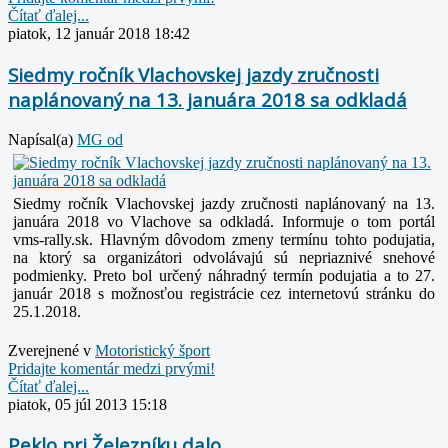
Čítať ďalej...
piatok, 12 január 2018 18:42
Siedmy ročník Vlachovskej jazdy zručnosti
naplánovaný na 13. januára 2018 sa odkladá
Napísal(a)
MG od
Siedmy ročník Vlachovskej jazdy zručnosti naplánovaný na 13.
januára 2018 vo Vlachove sa odkladá. Informuje o tom portál
vms-rally.sk. Hlavným dôvodom zmeny termínu tohto podujatia,
na ktorý sa organizátori odvolávajú sú nepriaznivé snehové
podmienky. Preto bol určený náhradný termín podujatia
a to 27.
január 2018 s možnosťou registrácie cez internetovú stránku do
25.1.2018.
Zverejnené v
Motoristický šport
Pridajte komentár medzi prvými!
Čítať ďalej...
piatok, 05 júl 2013 15:18
Peklo pri Železníku dalo