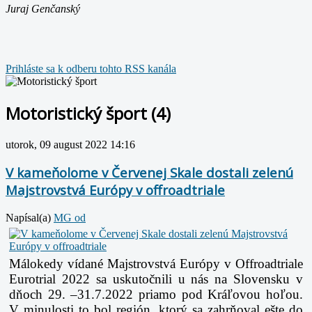
Juraj Genčanský
Prihláste sa k odberu tohto RSS kanála
Motoristický šport (4)
utorok, 09 august 2022 14:16
V kameňolome v Červenej Skale dostali zelenú
Majstrovstvá Európy v offroadtriale
Napísal(a)
MG od
Málokedy vídané Majstrovstvá Európy v Offroadtriale
Eurotrial 2022 sa uskutočnili u nás na Slovensku v
dňoch 29. –31.7.2022 priamo pod Kráľovou hoľou.
V minulosti to bol región, ktorý sa zahrňoval ešte do