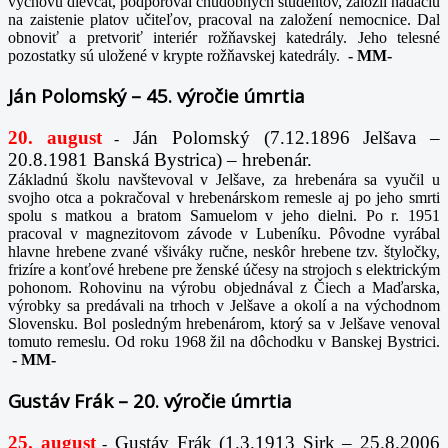
výchovu dievčat, podporoval chudobných študentov, založil nadáciu
na zaistenie platov učiteľov, pracoval na založení nemocnice. Dal
obnoviť a pretvoriť interiér rožňavskej katedrály. Jeho telesné
pozostatky sú uložené v krypte rožňavskej katedrály.
-
MM-
Ján Polomský – 45. výročie úmrtia
20. august
Ján Polomský (7.12.1896 Jelšava –
-
20.8.1981 Banská Bystrica) – hrebenár.
Základnú školu navštevoval v Jelšave, za hrebenára sa vyučil u
svojho otca a pokračoval v hrebenárskom remesle aj po jeho smrti
spolu s matkou a bratom Samuelom v jeho dielni. Po r. 1951
pracoval v magnezitovom závode v Lubeníku. Pôvodne vyrábal
hlavne hrebene zvané všiváky ručne, neskôr hrebene tzv. štyločky,
frizíre a konťové hrebene pre ženské účesy na strojoch s elektrickým
pohonom. Rohovinu na výrobu objednával z Čiech a Maďarska,
výrobky sa predávali na trhoch v Jelšave a okolí a na východnom
Slovensku. Bol posledným hrebenárom, ktorý sa v Jelšave venoval
tomuto remeslu. Od roku 1968 žil na dôchodku v Banskej Bystrici.
-
MM-
Gustáv Frák – 20. výročie úmrtia
25. august
Gustáv Frák
(1.3.1913 Sirk – 25.8.2006
-