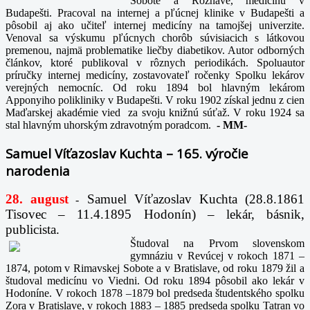
Sobote a Rožňave, medicínu v
Budapešti. Pracoval na internej a pľúcnej klinike v Budapešti a
pôsobil aj ako učiteľ internej medicíny na tamojšej univerzite.
Venoval sa výskumu pľúcnych chorôb súvisiacich s látkovou
premenou, najmä problematike liečby diabetikov. Autor odborných
článkov, ktoré publikoval v rôznych periodikách. Spoluautor
príručky internej medicíny, zostavovateľ ročenky Spolku lekárov
verejných nemocníc. Od roku 1894 bol hlavným lekárom
Apponyiho polikliniky v Budapešti. V roku 1902 získal jednu z cien
Maďarskej akadémie vied za svoju knižnú súťaž. V roku 1924 sa
stal hlavným uhorským zdravotným poradcom.
-
MM-
Samuel Víťazoslav Kuchta – 165. výročie
narodenia
28. august
Samuel Víťazoslav Kuchta (28.8.1861
-
Tisovec – 11.4.1895 Hodonín) – lekár, básnik,
publicista.
Študoval na Prvom slovenskom
gymnáziu v Revúcej v rokoch 1871 –
1874, potom v Rimavskej Sobote a v Bratislave, od roku 1879 žil a
študoval medicínu vo Viedni. Od roku 1894 pôsobil ako lekár v
Hodoníne. V rokoch 1878 –1879 bol predseda študentského spolku
Zora v Bratislave, v rokoch 1883 – 1885 predseda spolku Tatran vo