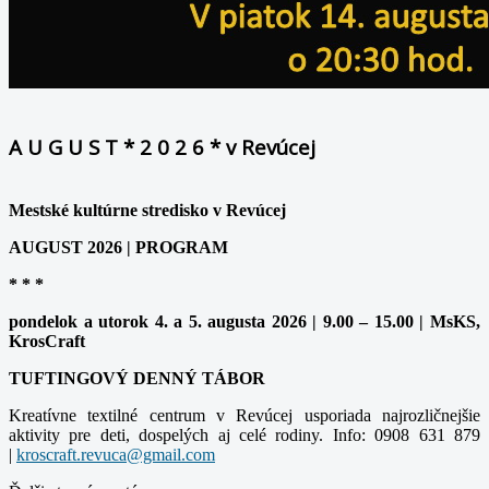
A U G U S T * 2 0 2 6 * v Revúcej
Mestské kultúrne stredisko v Revúcej
AUGUST 2026 | PROGRAM
* * *
pondelok a utorok 4. a 5. augusta 2026 | 9.00 – 15.00 | MsKS,
KrosCraft
TUFTINGOVÝ DENNÝ TÁBOR
Kreatívne textilné centrum v Revúcej usporiada najrozličnejšie
aktivity pre deti, dospelých aj celé rodiny. Info: 0908 631 879
|