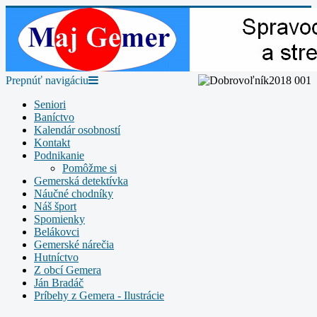
Prepnúť navigáciu
Seniori
Baníctvo
Kalendár osobností
Kontakt
Podnikanie
Pomôžme si
Gemerská detektívka
Náučné chodníky
Náš šport
Spomienky
Belákovci
Gemerské nárečia
Hutníctvo
Z obcí Gemera
Ján Bradáč
Príbehy z Gemera - Ilustrácie