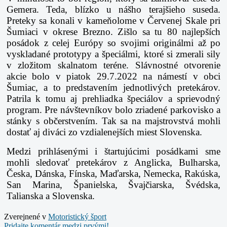
Gemera. Teda, blízko u nášho terajšieho suseda.
Preteky sa konali v kameňolome v Červenej Skale pri
Šumiaci v okrese Brezno. Zišlo sa tu 80 najlepších
posádok z celej Európy so svojimi originálmi až po
vyskladané prototypy a špeciálmi, ktoré si zmerali sily
v zložitom skalnatom teréne. Slávnostné otvorenie
akcie bolo v piatok 29.7.2022 na námestí v obci
Šumiac, a to predstavením jednotlivých pretekárov.
Patrila k tomu aj prehliadka špeciálov a sprievodný
program. Pre návštevníkov bolo zriadené parkovisko a
stánky s občerstvením. Tak sa na majstrovstvá mohli
dostať aj diváci zo vzdialenejších miest Slovenska.
Medzi prihlásenými i štartujúcimi posádkami sme
mohli sledovať pretekárov z Anglicka, Bulharska,
Česka, Dánska, Fínska, Maďarska, Nemecka, Rakúska,
San Marina, Španielska, Švajčiarska, Švédska,
Talianska a Slovenska.
Zverejnené v
Motoristický šport
Pridajte komentár medzi prvými!