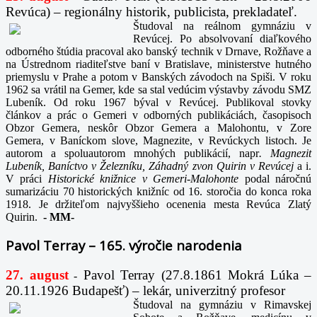
Revúca) – regionálny historik, publicista, prekladateľ.
Študoval na reálnom gymnáziu v
Revúcej. Po absolvovaní diaľkového
odborného štúdia pracoval ako banský technik v Drnave, Rožňave a
na Ústrednom riaditeľstve baní v Bratislave, ministerstve hutného
priemyslu v Prahe a potom v Banských závodoch na Spiši. V roku
1962 sa vrátil na Gemer, kde sa stal vedúcim výstavby závodu SMZ
Lubeník. Od roku 1967 býval v Revúcej. Publikoval stovky
článkov a prác o Gemeri v odborných publikáciách, časopisoch
Obzor Gemera, neskôr Obzor Gemera a Malohontu, v Zore
Gemera, v Baníckom slove, Magnezite, v Revúckych listoch. Je
autorom a spoluautorom mnohých publikácií, napr
. Magnezit
Lubeník, Baníctvo v Železníku, Záhadný zvon Quirin v Revúcej
a i.
V práci
Historické knižnice v Gemeri-Malohonte
podal náročnú
sumarizáciu 70 historických knižníc od 16. storočia do konca roka
1918. Je držiteľom najvyššieho ocenenia mesta Revúca Zlatý
Quirin.
-
MM-
Pavol Terray – 165. výročie narodenia
27. august
Pavol Terray
(27.8.1861 Mokrá Lúka –
-
20.11.1926 Budapešť) – lekár, univerzitný profesor
Študoval na gymnáziu v Rimavskej