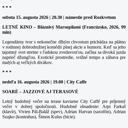
* * *
sobota 15. augusta 2026 | 20.30 | námestie pred Rozkvetom
LETNÉ KINO – Bláznivý Marsupilami (Francúzsko, 2026, 99
min)
Legendárny tvor s nekonečne dlhým chvostom prichádza na plátno
v rodinnej dobrodružnej komédii plnej akcie a humoru. Keď sa jeho
tajomný svet stretne s ľudskou zvedavosťou, začína sa divoká jazda
naprieč džungľou. Exotické prostredie, svižné tempo a zábava pre
malých aj veľkých divákov.
* * *
nedeľa 16. augusta 2026 | 19.00 | City Caffe
SOARÉ – JAZZOVÉ AJ TERASOVÉ
Letný hudobný večer na terase kaviarne City Caffé pre príjemný
večer v dobrej spoločnosti. Hudobné obsadenie: Arpi Farkaš
(klavír), Vivien Pál-Baláž (spev), Adrian Harvan (saxofón), Adrian
Szajko (kontrabas), Šimon Kulus (bicie).