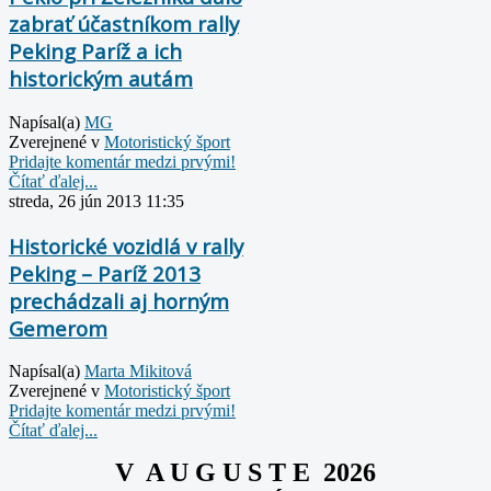
zabrať účastníkom rally
Peking Paríž a ich
historickým autám
Napísal(a)
MG
Zverejnené v
Motoristický šport
Pridajte komentár medzi prvými!
Čítať ďalej...
streda, 26 jún 2013 11:35
Historické vozidlá v rally
Peking – Paríž 2013
prechádzali aj horným
Gemerom
Napísal(a)
Marta Mikitová
Zverejnené v
Motoristický šport
Pridajte komentár medzi prvými!
Čítať ďalej...
V A U G U S T E 2026