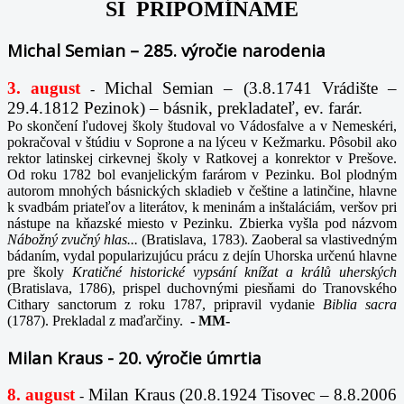
SI PRIPOMÍNAME
Michal Semian – 285. výročie narodenia
3. august
Michal Semian – (3.8.1741 Vrádište –
-
29.4.1812 Pezinok) – básnik, prekladateľ, ev. farár.
Po skončení ľudovej školy študoval vo Vádosfalve a v Nemeskéri,
pokračoval v štúdiu v Soprone a na lýceu v Kežmarku. Pôsobil ako
rektor latinskej cirkevnej školy v Ratkovej a konrektor v Prešove.
Od roku 1782 bol evanjelickým farárom v Pezinku. Bol plodným
autorom mnohých básnických skladieb v češtine a latinčine, hlavne
k svadbám priateľov a literátov, k meninám a inštaláciám, veršov pri
nástupe na kňazské miesto v Pezinku. Zbierka vyšla pod názvom
Nábožný zvučný hlas...
(Bratislava, 1783). Zaoberal sa vlastivedným
bádaním, vydal popularizujúcu prácu z dejín Uhorska určenú hlavne
pre školy
Kratičné historické vypsání knížat a králů uherských
(Bratislava, 1786), prispel duchovnými piesňami do Tranovského
Cithary sanctorum z roku 1787, pripravil vydanie
Biblia sacra
(1787). Prekladal z maďarčiny.
-
MM-
Milan Kraus - 20. výročie úmrtia
8. august
Milan Kraus (20.8.1924 Tisovec – 8.8.2006
-