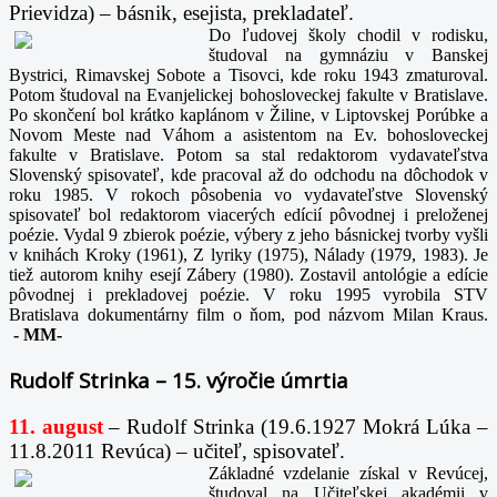
Prievidza) – básnik, esejista, prekladateľ.
Do ľudovej školy chodil v rodisku,
študoval na gymnáziu v Banskej
Bystrici, Rimavskej Sobote a Tisovci, kde roku 1943 zmaturoval.
Potom študoval na Evanjelickej bohosloveckej fakulte v Bratislave.
Po skončení bol krátko kaplánom v Žiline, v Liptovskej Porúbke a
Novom Meste nad Váhom a asistentom na Ev. bohosloveckej
fakulte v Bratislave. Potom sa stal redaktorom vydavateľstva
Slovenský spisovateľ, kde pracoval až do odchodu na dôchodok v
roku 1985. V rokoch pôsobenia vo vydavateľstve Slovenský
spisovateľ bol redaktorom viacerých edícií pôvodnej i preloženej
poézie. Vydal 9 zbierok poézie, výbery z jeho básnickej tvorby vyšli
v knihách Kroky (1961), Z lyriky (1975), Nálady (1979, 1983). Je
tiež autorom knihy esejí Zábery (1980). Zostavil antológie a edície
pôvodnej i prekladovej poézie. V roku 1995 vyrobila STV
Bratislava dokumentárny film o ňom, pod názvom Milan Kraus.
-
MM-
Rudolf Strinka – 15. výročie úmrtia
11. august
– Rudolf Strinka (19.6.1927 Mokrá Lúka –
11.8.2011 Revúca) – učiteľ, spisovateľ.
Základné vzdelanie získal v Revúcej,
študoval na Učiteľskej akadémii v