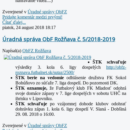
nahrávanie videa....)
Zverejnené v
Úradné správy ObFZ
Pridajte komentár medzi prvými!
Čítať ďalej...
piatok, 24 august 2018 18:17
Úradná správa ObF Rožňava č. 5/2018-2019
Napísal(a)
ObFZ Rožňava
ŠTK schvaľuje
výsledky 3. kola 6. ligy dospelých
http://obfz-
roznava.futbalnet.sk/sutaz/2500/
ŠTK berie na vedomie
odhlásenie družstva FK Sokol
Bohúňovo zo súťaže 7. liga dospelí. Do pozornosti DK.
ŠTK oznamuje,
že Futbalový klub FK Mladosť odohrá
svoje domáce zápasy v 7. lige dospelých v sobotu UHČ na
ihrisku v Lipovníku.
ŠTK schvaľuje
po vzájomnej dohode klubov odohrať
dohrávku zápas 1. kola 6. ligy dospelí V. Slaná - Dobšiná
29. 08. 2018 o 16:00.
Zverejnené v
Úradné správy ObFZ