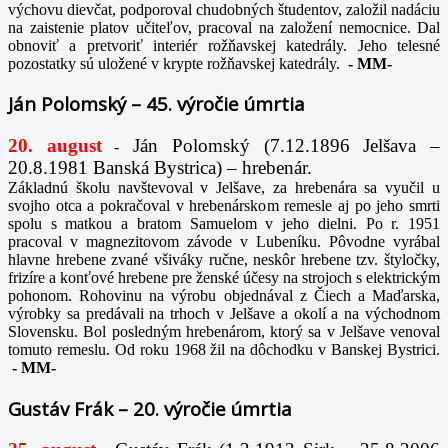
výchovu dievčat, podporoval chudobných študentov, založil nadáciu
na zaistenie platov učiteľov, pracoval na založení nemocnice. Dal
obnoviť a pretvoriť interiér rožňavskej katedrály. Jeho telesné
pozostatky sú uložené v krypte rožňavskej katedrály.
-
MM-
Ján Polomský – 45. výročie úmrtia
20. august
Ján Polomský (7.12.1896 Jelšava –
-
20.8.1981 Banská Bystrica) – hrebenár.
Základnú školu navštevoval v Jelšave, za hrebenára sa vyučil u
svojho otca a pokračoval v hrebenárskom remesle aj po jeho smrti
spolu s matkou a bratom Samuelom v jeho dielni. Po r. 1951
pracoval v magnezitovom závode v Lubeníku. Pôvodne vyrábal
hlavne hrebene zvané všiváky ručne, neskôr hrebene tzv. štyločky,
frizíre a konťové hrebene pre ženské účesy na strojoch s elektrickým
pohonom. Rohovinu na výrobu objednával z Čiech a Maďarska,
výrobky sa predávali na trhoch v Jelšave a okolí a na východnom
Slovensku. Bol posledným hrebenárom, ktorý sa v Jelšave venoval
tomuto remeslu. Od roku 1968 žil na dôchodku v Banskej Bystrici.
-
MM-
Gustáv Frák – 20. výročie úmrtia