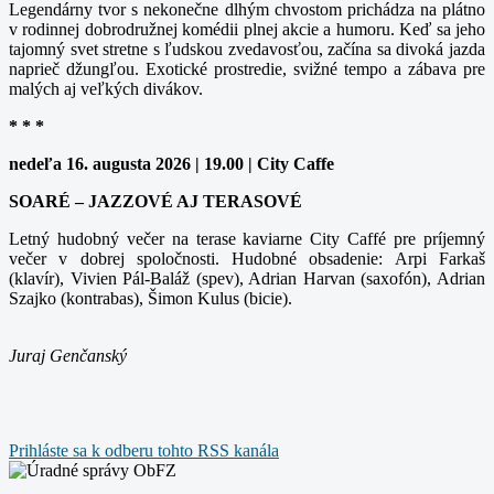
Legendárny tvor s nekonečne dlhým chvostom prichádza na plátno
v rodinnej dobrodružnej komédii plnej akcie a humoru. Keď sa jeho
tajomný svet stretne s ľudskou zvedavosťou, začína sa divoká jazda
naprieč džungľou. Exotické prostredie, svižné tempo a zábava pre
malých aj veľkých divákov.
* * *
nedeľa 16. augusta 2026 | 19.00 | City Caffe
SOARÉ – JAZZOVÉ AJ TERASOVÉ
Letný hudobný večer na terase kaviarne City Caffé pre príjemný
večer v dobrej spoločnosti. Hudobné obsadenie: Arpi Farkaš
(klavír), Vivien Pál-Baláž (spev), Adrian Harvan (saxofón), Adrian
Szajko (kontrabas), Šimon Kulus (bicie).
Juraj Genčanský
Prihláste sa k odberu tohto RSS kanála