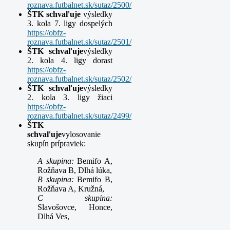
roznava.futbalnet.sk/sutaz/2500/
ŠTK schvaľuje
výsledky
3. kola 7. ligy dospelých
https://obfz-
roznava.futbalnet.sk/sutaz/2501/
ŠTK schvaľuje
výsledky
2. kola 4. ligy dorast
https://obfz-
roznava.futbalnet.sk/sutaz/2502/
ŠTK schvaľuje
výsledky
2. kola 3. ligy žiaci
https://obfz-
roznava.futbalnet.sk/sutaz/2499/
ŠTK
schvaľuje
vylosovanie
skupín prípraviek:
A skupina:
Bemifo A,
Rožňava B, Dlhá lúka,
B skupina:
Bemifo B,
Rožňava A, Kružná,
C skupina:
Slavošovce, Honce,
Dlhá Ves,