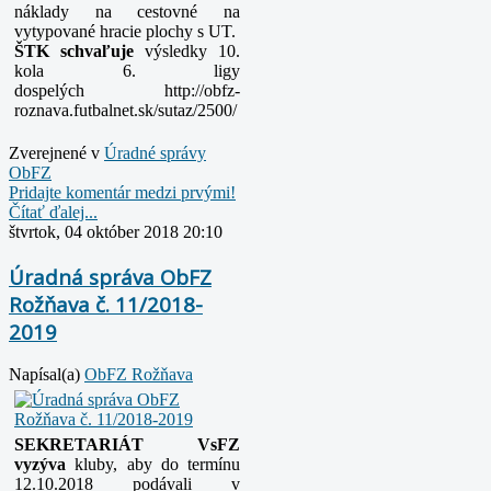
náklady na cestovné na
vytypované hracie plochy s UT.
ŠTK schvaľuje
výsledky 10.
kola 6. ligy
dospelých
http://obfz-
roznava.futbalnet.sk/sutaz/2500/
Zverejnené v
Úradné správy
ObFZ
Pridajte komentár medzi prvými!
Čítať ďalej...
štvrtok, 04 október 2018 20:10
Úradná správa ObFZ
Rožňava č. 11/2018-
2019
Napísal(a)
ObFZ Rožňava
SEKRETARIÁT VsFZ
vyzýva
kluby, aby do termínu
12.10.2018 podávali v