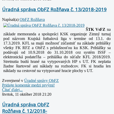
Úradná správa ObFZ Rožňava č. 13/2018-2019
Napísal(a)
ObFZ Rožňava
ŠTK VsFZ
na
základe memoranda a spolupráci KSK organizuje Zimný turnaj
pod názvom Krajská futbalová liga v termíne od 13.1. do
17.3.2019. KFL sa majú možnosť
zúčastniť na základe prihlášky
všetky FK RFZ a ObFZ s príslušnosťou ku KSK. Prihlášky sa
podávajú od 10.9.2018 do 31.10.2018 cez systém ISSF –
elektronická
podateľňa – prihláška do súťaže KFL 2018/2019.
Stretnutia budú hrané na vytypovaných HP s UT. FK neplatia
žiadne štartovné ani náklady na rozhodcov. FK si
hradia len
náklady na cestovné na vytypované hracie plochy s UT.
Zverejnené v
Úradné správy ObFZ
Pridajte komentár medzi prvými!
Čítať ďalej...
štvrtok, 11 október 2018 21:20
Úradná správa ObFZ
Rožňava č. 12/2018-