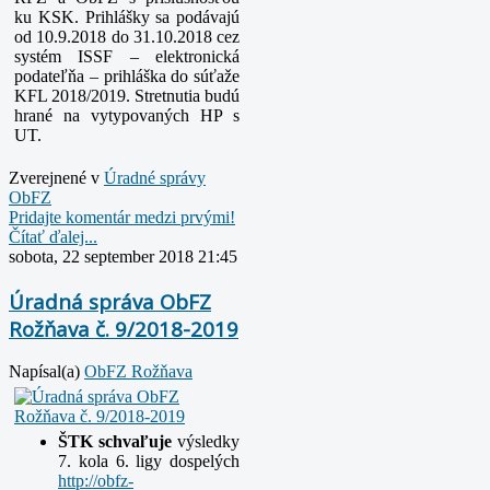
ku
KSK. Prihlášky sa podávajú
od 10.9.2018 do 31.10.2018 cez
systém ISSF – elektronická
podateľňa – prihláška do súťaže
KFL 2018/2019. Stretnutia budú
hrané na vytypovaných HP s
UT.
Zverejnené v
Úradné správy
ObFZ
Pridajte komentár medzi prvými!
Čítať ďalej...
sobota, 22 september 2018 21:45
Úradná správa ObFZ
Rožňava č. 9/2018-2019
Napísal(a)
ObFZ Rožňava
ŠTK schvaľuje
výsledky
7. kola 6. ligy dospelých
http://obfz-