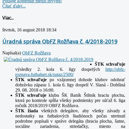
Pridajte komentár medzi prvými!
Čítať ďalej...
Viac...
štvrtok, 16 august 2018 18:34
Úradná správa ObFZ Rožňava č. 4/2018-2019
Napísal(a)
ObFZ Rožňava
ŠTK schvaľuje
výsledky 2. kola 6. ligy dospelých
http://obfz-
roznava.futbalnet.sk/sutaz/2500/
ŠTK schvaľuje
po vzájomnej dohode klubov odohrať
dohrávku zápasu 1. kola 6. ligy dospelí V. Slaná - Dobšiná
29. 08. 2018 o 16:00.
ŠTK schvaľuje
klubu ŠK Baník Štítnik hraciu plochu,
ktorá po kontrole spĺňa všetky podmienky pre súťaž 6. liga
ročník 2018/2019 OBFZ Rožňava.
ŠTK žiada
všetkých delegátov, aby všetky závady a
nedostatky na futbalových štadiónoch počas stretnutí
podrobne popísali v správe delegáta (hracia plocha, šatne,
sociálne zariadenia, striedačky, miesto na