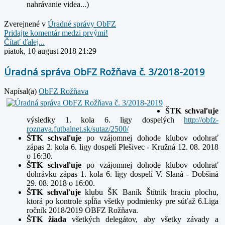
nahrávanie
videa...)
Zverejnené v
Úradné správy ObFZ
Pridajte komentár medzi prvými!
Čítať ďalej...
piatok, 10 august 2018 21:29
Úradná správa ObFZ Rožňava č. 3/2018-2019
Napísal(a)
ObFZ Rožňava
ŠTK schvaľuje
výsledky 1. kola 6. ligy dospelých
http://obfz-
roznava.futbalnet.sk/sutaz/2500/
ŠTK schvaľuje
po vzájomnej dohode klubov odohrať
zápas 2. kola 6. ligy dospelí Plešivec - Kružná 12. 08. 2018
o 16:30.
ŠTK schvaľuje
po vzájomnej dohode klubov odohrať
dohrávku zápas 1. kola 6. ligy dospelí V. Slaná - Dobšiná
29. 08. 2018 o 16:00.
ŠTK schvaľuje
klubu ŠK Baník Štítnik hraciu plochu,
ktorá po kontrole spĺňa všetky podmienky pre súťaž 6.Liga
ročník 2018/2019 OBFZ Rožňava.
ŠTK žiada
všetkých delegátov, aby všetky závady a