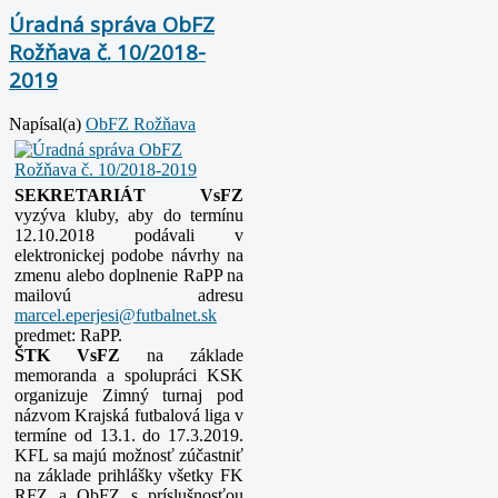
Úradná správa ObFZ
Rožňava č. 10/2018-
2019
Napísal(a)
ObFZ Rožňava
SEKRETARIÁT VsFZ
vyzýva kluby, aby do termínu
12.10.2018 podávali v
elektronickej podobe návrhy na
zmenu alebo doplnenie RaPP na
mailovú adresu
predmet: RaPP.
ŠTK VsFZ
na základe
memoranda a spolupráci KSK
organizuje Zimný turnaj pod
názvom Krajská futbalová liga v
termíne od 13.1. do 17.3.2019.
KFL sa majú možnosť zúčastniť
na základe prihlášky všetky FK
RFZ a ObFZ s príslušnosťou