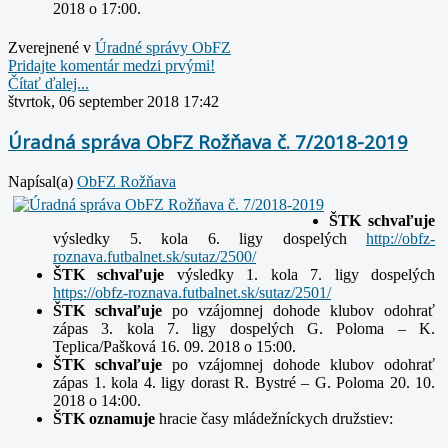
2018 o 17:00.
Zverejnené v
Úradné správy ObFZ
Pridajte komentár medzi prvými!
Čítať ďalej...
štvrtok, 06 september 2018 17:42
Úradná správa ObFZ Rožňava č. 7/2018-2019
Napísal(a)
ObFZ Rožňava
ŠTK schvaľuje
výsledky 5. kola 6. ligy dospelých
http://obfz-
roznava.futbalnet.sk/sutaz/2500/
ŠTK schvaľuje
výsledky 1. kola 7. ligy dospelých
https://obfz-roznava.futbalnet.sk/sutaz/2501/
ŠTK schvaľuje
po vzájomnej dohode klubov odohrať
zápas 3. kola 7. ligy dospelých G. Poloma – K.
Teplica/Pašková 16. 09. 2018 o 15:00.
ŠTK schvaľuje
po vzájomnej dohode klubov odohrať
zápas 1. kola 4. ligy dorast R. Bystré – G. Poloma 20. 10.
2018 o 14:00.
ŠTK oznamuje
hracie časy mládežníckych družstiev: