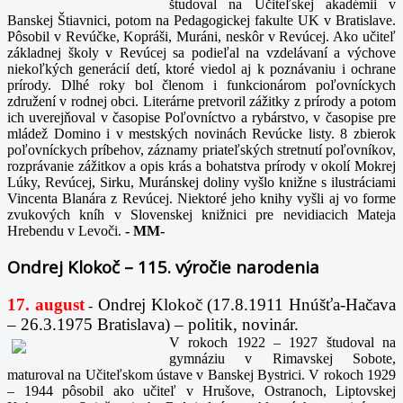
študoval na Učiteľskej akadémii v
Banskej Štiavnici, potom na Pedagogickej fakulte UK v Bratislave.
Pôsobil v Revúčke, Kopráši, Muráni, neskôr v Revúcej. Ako učiteľ
základnej školy v Revúcej sa podieľal na vzdelávaní a výchove
niekoľkých generácií detí, ktoré viedol aj k poznávaniu i ochrane
prírody. Dlhé roky bol členom i funkcionárom poľovníckych
združení v rodnej obci. Literárne pretvoril zážitky z prírody a potom
ich uverejňoval v časopise Poľovníctvo a rybárstvo, v časopise pre
mládež Domino i v mestských novinách Revúcke listy. 8 zbierok
poľovníckych príbehov, záznamy priateľských stretnutí poľovníkov,
rozprávanie zážitkov a opis krás a bohatstva prírody v okolí Mokrej
Lúky, Revúcej, Sirku, Muránskej doliny vyšlo knižne s ilustráciami
Vincenta Blanára z Revúcej. Niektoré jeho knihy vyšli aj vo forme
zvukových kníh v Slovenskej knižnici pre nevidiacich Mateja
Hrebendu v Levoči.
-
MM-
Ondrej Klokoč – 115. výročie narodenia
17. august
Ondrej Klokoč (17.8.1911 Hnúšťa-Hačava
-
– 26.3.1975 Bratislava) – politik, novinár.
V rokoch 1922 – 1927 študoval na
gymnáziu v Rimavskej Sobote,
maturoval na Učiteľskom ústave v Banskej Bystrici. V rokoch 1929
– 1944 pôsobil ako učiteľ v Hrušove, Ostranoch, Liptovskej