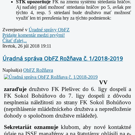
ŠTK upozorňuje
FK na zmenu systému striedania hráčov.
Aj naďalej platí možnosť striedania hráčov po 5, avšak pre
týchto 4, resp. 5 striedaní bude družstvo mať možnosť
využiť len tri
prerušenia hry za týchto
podmienok:
Zverejnené v
Úradné správy ObFZ
Pridajte komentár medzi prvými!
Čítať ďalej...
štvrtok, 26 júl 2018 19:11
Úradná správa ObFZ Rožňava č. 1/2018-2019
Napísal(a)
ObFZ Rožňava
VV
zaraďuje
družstvo FK Plešivec do 6. ligy dospelí a
FK Sokol Bohúňovo do 7. ligy dospelí z dôvodu
nesplnenia náležitosti zo strany FK Sokol Bohúňovo
(neprihlásenie mládežníckeho družstva a nepredloženie
dohody
o spoločnom družstve mládeže).
Sekretariát oznamuje
klubom, aby nové kontaktné
údaje na ISSF manažérov a na štatutárov ohlásili na e-