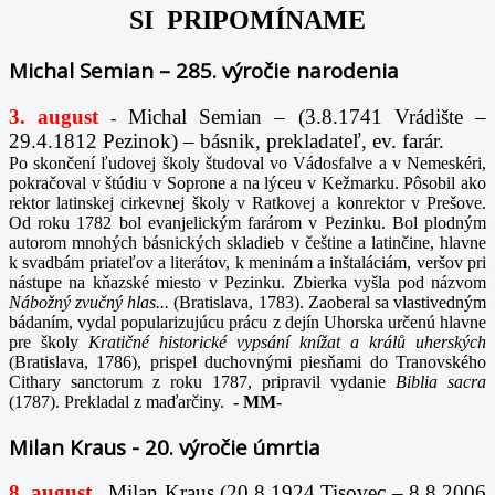
SI PRIPOMÍNAME
Michal Semian – 285. výročie narodenia
3. august
Michal Semian – (3.8.1741 Vrádište –
-
29.4.1812 Pezinok) – básnik, prekladateľ, ev. farár.
Po skončení ľudovej školy študoval vo Vádosfalve a v Nemeskéri,
pokračoval v štúdiu v Soprone a na lýceu v Kežmarku. Pôsobil ako
rektor latinskej cirkevnej školy v Ratkovej a konrektor v Prešove.
Od roku 1782 bol evanjelickým farárom v Pezinku. Bol plodným
autorom mnohých básnických skladieb v češtine a latinčine, hlavne
k svadbám priateľov a literátov, k meninám a inštaláciám, veršov pri
nástupe na kňazské miesto v Pezinku. Zbierka vyšla pod názvom
Nábožný zvučný hlas...
(Bratislava, 1783). Zaoberal sa vlastivedným
bádaním, vydal popularizujúcu prácu z dejín Uhorska určenú hlavne
pre školy
Kratičné historické vypsání knížat a králů uherských
(Bratislava, 1786), prispel duchovnými piesňami do Tranovského
Cithary sanctorum z roku 1787, pripravil vydanie
Biblia sacra
(1787). Prekladal z maďarčiny.
-
MM-
Milan Kraus - 20. výročie úmrtia
8. august
Milan Kraus (20.8.1924 Tisovec – 8.8.2006
-