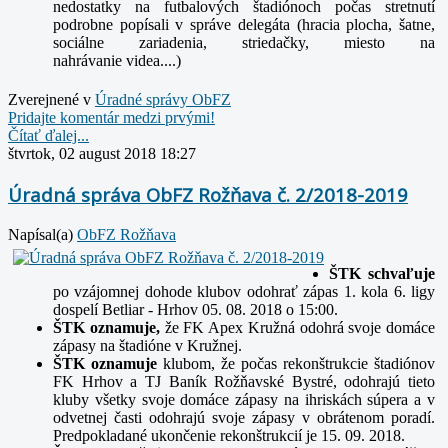
nedostatky na futbalových štadiónoch počas stretnutí
podrobne popísali v správe delegáta (hracia plocha, šatne,
sociálne zariadenia, striedačky, miesto na
nahrávanie
videa....)
Zverejnené v
Úradné správy ObFZ
Pridajte komentár medzi prvými!
Čítať ďalej...
štvrtok, 02 august 2018 18:27
Úradná správa ObFZ Rožňava č. 2/2018-2019
Napísal(a)
ObFZ Rožňava
ŠTK schvaľuje
po vzájomnej dohode klubov odohrať zápas 1. kola 6. ligy
dospelí Betliar - Hrhov 05. 08. 2018 o 15:00.
ŠTK oznamuje,
že FK Apex Kružná odohrá svoje domáce
zápasy na štadióne v Kružnej.
ŠTK oznamuje
klubom, že počas rekonštrukcie štadiónov
FK Hrhov a TJ Baník Rožňavské Bystré, odohrajú tieto
kluby všetky svoje domáce zápasy na ihriskách súpera a v
odvetnej časti odohrajú svoje zápasy v obrátenom
poradí.
Predpokladané ukončenie rekonštrukcií je 15. 09. 2018.