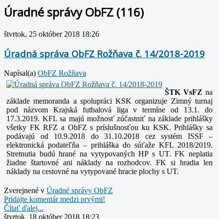
Úradné správy ObFZ (116)
štvrtok, 25 október 2018 18:26
Úradná správa ObFZ Rožňava č. 14/2018-2019
Napísal(a)
ObFZ Rožňava
ŠTK VsFZ
na
základe memoranda a spolupráci KSK organizuje Zimný turnaj
pod názvom Krajská futbalová liga v termíne od 13.1. do
17.3.2019. KFL sa majú možnosť
zúčastniť na základe prihlášky
všetky FK RFZ a ObFZ s príslušnosťou ku KSK. Prihlášky sa
podávajú od 10.9.2018 do 31.10.2018 cez systém ISSF –
elektronická
podateľňa – prihláška do súťaže KFL 2018/2019.
Stretnutia budú hrané na vytypovaných HP s UT. FK neplatia
žiadne štartovné ani náklady na rozhodcov. FK si
hradia len
náklady na cestovné na vytypované hracie plochy s UT.
Zverejnené v
Úradné správy ObFZ
Pridajte komentár medzi prvými!
Čítať ďalej...
štvrtok, 18 október 2018 18:23