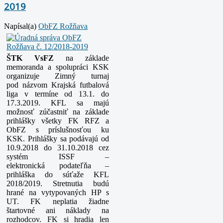
2019
Napísal(a)
ObFZ Rožňava
ŠTK VsFZ
na základe
memoranda a spolupráci KSK
organizuje Zimný turnaj
pod
názvom Krajská futbalová
liga v termíne od 13.1. do
17.3.2019. KFL sa majú
možnosť
zúčastniť na základe
prihlášky všetky FK RFZ a
ObFZ s príslušnosťou ku
KSK.
Prihlášky sa podávajú od
10.9.2018 do 31.10.2018 cez
systém ISSF –
elektronická
podateľňa –
prihláška do súťaže KFL
2018/2019. Stretnutia budú
hrané na
vytypovaných HP s
UT. FK neplatia žiadne
štartovné ani náklady na
rozhodcov. FK si
hradia len