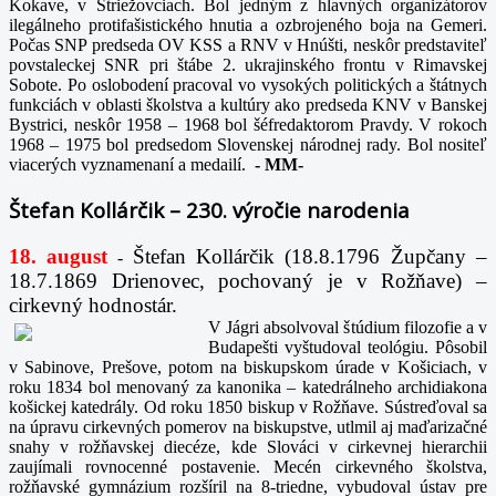
Kokave, v Striežovciach. Bol jedným z hlavných organizátorov
ilegálneho protifašistického hnutia a ozbrojeného boja na Gemeri.
Počas SNP predseda OV KSS a RNV v Hnúšti, neskôr predstaviteľ
povstaleckej SNR pri štábe 2. ukrajinského frontu v Rimavskej
Sobote. Po oslobodení pracoval vo vysokých politických a štátnych
funkciách v oblasti školstva a kultúry ako predseda KNV v Banskej
Bystrici, neskôr 1958 – 1968 bol šéfredaktorom Pravdy. V rokoch
1968 – 1975 bol predsedom Slovenskej národnej rady. Bol nositeľ
viacerých vyznamenaní a medailí.
-
MM-
Štefan Kollárčik – 230. výročie narodenia
18. august
Štefan Kollárčik (18.8.1796 Župčany –
-
18.7.1869 Drienovec, pochovaný je v Rožňave) –
cirkevný hodnostár.
V Jágri absolvoval štúdium filozofie a v
Budapešti vyštudoval teológiu. Pôsobil
v Sabinove, Prešove, potom na biskupskom úrade v Košiciach, v
roku 1834 bol menovaný za kanonika – katedrálneho archidiakona
košickej katedrály. Od roku 1850 biskup v Rožňave. Sústreďoval sa
na úpravu cirkevných pomerov na biskupstve, utlmil aj maďarizačné
snahy v rožňavskej diecéze, kde Slováci v cirkevnej hierarchii
zaujímali rovnocenné postavenie. Mecén cirkevného školstva,
rožňavské gymnázium rozšíril na 8-triedne, vybudoval ústav pre