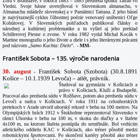
Zora v Bratislave, v rokoch 1883 – 1885 predseda spolku Tatran vo
Viedni. Svoje básne uverejňoval v Slovenskom almanachu, v
Almanachu mládeže slovenskej a v Pamätnici Tatrana. Z jeho básní
je najvýraznejší cyklus ľúbostnej poézie venovaný snúbenici Oľge
Kohútovej. V Slovenských pohľadoch publikoval články o
národnej a kultúrnej problematike a tu vyšiel aj jeho preklad
Schillerovej Piesne o zvone. V roku 1982 vydal Michal Kocák v
Martine monografiu o jeho živote a diele i s jeho literárnymi prácami
pod názvom „
Samo Kuchta: Dielo
“.
-
MM-
František Sobota – 135. výročie narodenia
30. august
František Sobota (Szobota) (30.8.1891
-
Košice – 10.1.1939 Levoča) – atlét, právnik.
Študoval na gymnáziu v Košiciach a
právo v Košiciach, Kluži a Budapešti.
Pracoval ako predseda súdu v Rožňave, potom ako predseda súdu v
Levoči a sudca v Košiciach. V roku 1911 na celouhorských
pretekoch v Arade utvoril uhorský rekord v behu na 100 metrov. Na
Olympijských hrách 1912 v Štokholme reprezentoval Slovensko v
rámci Uhorska v behu na 100 m, v skoku do diaľky a v štafete
4x100 m, na ktorom štafeta postúpila do semifinále. Bol vedúcim
atletického oddielu KAC v Košiciach, ako tréner pôsobil medzi
robotníckymi športovcami. Po skončení kariéry pôsobil ako tréner