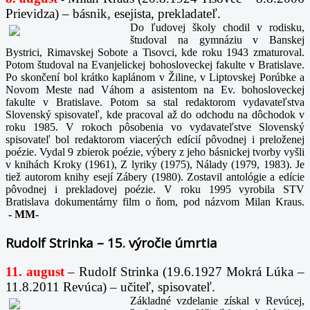
Prievidza) – básnik, esejista, prekladateľ.
Do ľudovej školy chodil v rodisku,
študoval na gymnáziu v Banskej
Bystrici, Rimavskej Sobote a Tisovci, kde roku 1943 zmaturoval.
Potom študoval na Evanjelickej bohosloveckej fakulte v Bratislave.
Po skončení bol krátko kaplánom v Žiline, v Liptovskej Porúbke a
Novom Meste nad Váhom a asistentom na Ev. bohosloveckej
fakulte v Bratislave. Potom sa stal redaktorom vydavateľstva
Slovenský spisovateľ, kde pracoval až do odchodu na dôchodok v
roku 1985. V rokoch pôsobenia vo vydavateľstve Slovenský
spisovateľ bol redaktorom viacerých edícií pôvodnej i preloženej
poézie. Vydal 9 zbierok poézie, výbery z jeho básnickej tvorby vyšli
v knihách Kroky (1961), Z lyriky (1975), Nálady (1979, 1983). Je
tiež autorom knihy esejí Zábery (1980). Zostavil antológie a edície
pôvodnej i prekladovej poézie. V roku 1995 vyrobila STV
Bratislava dokumentárny film o ňom, pod názvom Milan Kraus.
-
MM-
Rudolf Strinka – 15. výročie úmrtia
11. august
– Rudolf Strinka (19.6.1927 Mokrá Lúka –
11.8.2011 Revúca) – učiteľ, spisovateľ.
Základné vzdelanie získal v Revúcej,