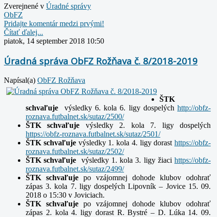
Zverejnené v
Úradné správy
ObFZ
Pridajte komentár medzi prvými!
Čítať ďalej...
piatok, 14 september 2018 10:50
Úradná správa ObFZ Rožňava č. 8/2018-2019
Napísal(a)
ObFZ Rožňava
ŠTK
schvaľuje
výsledky 6. kola 6. ligy dospelých
http://obfz-
roznava.futbalnet.sk/sutaz/2500/
ŠTK schvaľuje
výsledky 2. kola 7. ligy dospelých
https://obfz-roznava.futbalnet.sk/sutaz/2501/
ŠTK schvaľuje
výsledky 1. kola 4. ligy dorast
https://obfz-
roznava.futbalnet.sk/sutaz/2502/
ŠTK schvaľuje
výsledky 1. kola 3. ligy žiaci
https://obfz-
roznava.futbalnet.sk/sutaz/2499/
ŠTK schvaľuje
po vzájomnej dohode klubov odohrať
zápas 3. kola 7. ligy dospelých Lipovník – Jovice 15. 09.
2018 o 15:30 v Joviciach.
ŠTK schvaľuje
po vzájomnej dohode klubov odohrať
zápas 2. kola 4. ligy dorast R. Bystré – D. Lúka 14. 09.