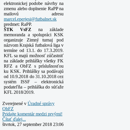
elektronickej podobe návrhy na
zmenu alebo doplnenie RaPP na
mailovú adresu
predmet: RaPP.
ŠTK VsFZ
na základe
memoranda a spolupráci KSK
organizuje Zimný turnaj pod
názvom Krajská futbalová liga v
termíne od 13.1. do 17.3.2019.
KFL sa majú možnosť zúčastniť
na základe prihlášky všetky FK
RFZ a ObFZ s príslušnosťou
ku
KSK. Prihlášky sa podávajú
od 10.9.2018 do 31.10.2018 cez
systém ISSF – elektronická
podateľňa – prihláška do súťaže
KFL 2018/2019.
Zverejnené v
Úradné správy
ObFZ
Pridajte komentár medzi prvými!
Čítať ďalej...
štvrtok, 27 september 2018 23:06