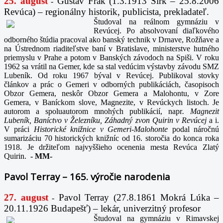
25. august
Gustáv Frák
(1.3.1913 Sirk – 25.8.2006
-
Revúca) – regionálny historik, publicista, prekladateľ.
Študoval na reálnom gymnáziu v
Revúcej. Po absolvovaní diaľkového
odborného štúdia pracoval ako banský technik v Drnave, Rožňave a
na Ústrednom riaditeľstve baní v Bratislave, ministerstve hutného
priemyslu v Prahe a potom v Banských závodoch na Spiši. V roku
1962 sa vrátil na Gemer, kde sa stal vedúcim výstavby závodu SMZ
Lubeník. Od roku 1967 býval v Revúcej. Publikoval stovky
článkov a prác o Gemeri v odborných publikáciách, časopisoch
Obzor Gemera, neskôr Obzor Gemera a Malohontu, v Zore
Gemera, v Baníckom slove, Magnezite, v Revúckych listoch. Je
autorom a spoluautorom mnohých publikácií, napr
. Magnezit
Lubeník, Baníctvo v Železníku, Záhadný zvon Quirin v Revúcej
a i.
V práci
Historické knižnice v Gemeri-Malohonte
podal náročnú
sumarizáciu 70 historických knižníc od 16. storočia do konca roka
1918. Je držiteľom najvyššieho ocenenia mesta Revúca Zlatý
Quirin.
-
MM-
Pavol Terray – 165. výročie narodenia
27. august
Pavol Terray
(27.8.1861 Mokrá Lúka –
-
20.11.1926 Budapešť) – lekár, univerzitný profesor
Študoval na gymnáziu v Rimavskej