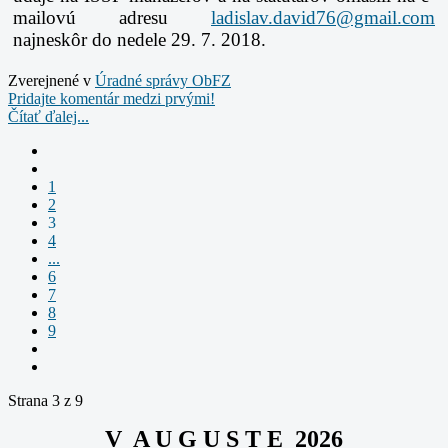
mailovú adresu
najneskôr do nedele 29. 7. 2018.
Zverejnené v
Úradné správy ObFZ
Pridajte komentár medzi prvými!
Čítať ďalej...
1
2
3
4
...
6
7
8
9
Strana 3 z 9
V A U G U S T E 2026