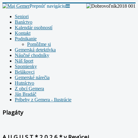
Prepnúť navigáciu
Seniori
Baníctvo
Kalendár osobností
Kontakt
Podnikanie
Pomôžme si
Gemerská detektívka
Náučné chodníky
Náš šport
Spomienky
Belákovci
Gemerské nárečia
Hutníctvo
Z obcí Gemera
Ján Bradáč
Príbehy z Gemera - Ilustrácie
Plagáty
A U G U S T * 2 0 2 6 * v Revúcej