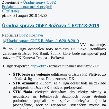
Zverejnené v
Úradné správy ObFZ
Pridajte komentár medzi prvými!
Čítať ďalej...
piatok, 31 august 2018 14:50
Úradná správa ObFZ Rožňava č. 6/2018-2019
Napísal(a)
ObFZ Rožňava
VV oznamuje,
že do 7. ligy dospelých bolo namiesto FK Sokol Bohúňovo
zaradené družstvo FK Baník Štítnik, ktoré bude nastupovať pod
názvom FK Kunová Teplica – Pašková.
6. ligy dospelých
http://obfz -
roznava.futbalnet.sk/sutaz/2500/
ŠTK berie na vedomie
odhlásenie družstva FK Plešivec zo
súťaže 4. liga dorast. Do pozornosti DK.
ŠTK oznamuje
klubom, že 4. liga dorast bola na základe
odstúpenia družstva FK Plešivec prelosovaná.
ŠTK žiada
všetkých delegátov, aby všetky závady a
nedostatky na futbalových štadiónoch počas stretnutí
podrobne popísali v správe delegáta (hracia
plocha,šatne,
sociálne zariadenia, striedačky, miesto na