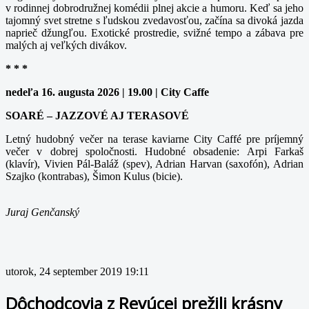
v rodinnej dobrodružnej komédii plnej akcie a humoru. Keď sa jeho
tajomný svet stretne s ľudskou zvedavosťou, začína sa divoká jazda
naprieč džungľou. Exotické prostredie, svižné tempo a zábava pre
malých aj veľkých divákov.
* * *
nedeľa 16. augusta 2026 | 19.00 | City Caffe
SOARÉ – JAZZOVÉ AJ TERASOVÉ
Letný hudobný večer na terase kaviarne City Caffé pre príjemný
večer v dobrej spoločnosti. Hudobné obsadenie: Arpi Farkaš
(klavír), Vivien Pál-Baláž (spev), Adrian Harvan (saxofón), Adrian
Szajko (kontrabas), Šimon Kulus (bicie).
Juraj Genčanský
utorok, 24 september 2019 19:11
Dôchodcovia z Revúcej prežili krásny