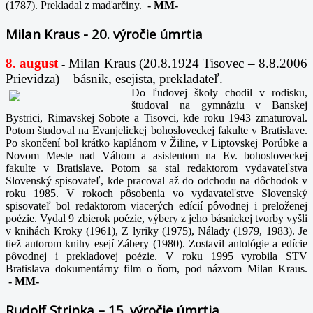
(1787). Prekladal z maďarčiny.
-
MM-
Milan Kraus - 20. výročie úmrtia
8. august
Milan Kraus (20.8.1924 Tisovec – 8.8.2006
-
Prievidza) – básnik, esejista, prekladateľ.
Do ľudovej školy chodil v rodisku,
študoval na gymnáziu v Banskej
Bystrici, Rimavskej Sobote a Tisovci, kde roku 1943 zmaturoval.
Potom študoval na Evanjelickej bohosloveckej fakulte v Bratislave.
Po skončení bol krátko kaplánom v Žiline, v Liptovskej Porúbke a
Novom Meste nad Váhom a asistentom na Ev. bohosloveckej
fakulte v Bratislave. Potom sa stal redaktorom vydavateľstva
Slovenský spisovateľ, kde pracoval až do odchodu na dôchodok v
roku 1985. V rokoch pôsobenia vo vydavateľstve Slovenský
spisovateľ bol redaktorom viacerých edícií pôvodnej i preloženej
poézie. Vydal 9 zbierok poézie, výbery z jeho básnickej tvorby vyšli
v knihách Kroky (1961), Z lyriky (1975), Nálady (1979, 1983). Je
tiež autorom knihy esejí Zábery (1980). Zostavil antológie a edície
pôvodnej i prekladovej poézie. V roku 1995 vyrobila STV
Bratislava dokumentárny film o ňom, pod názvom Milan Kraus.
-
MM-
Rudolf Strinka – 15. výročie úmrtia