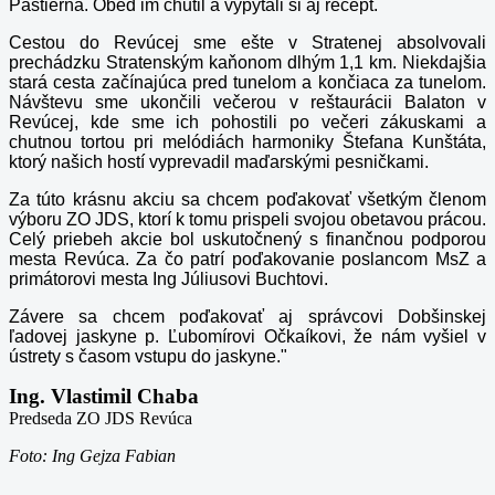
Pastierňa. Obed im chutil a vypýtali si aj recept.
Cestou do Revúcej sme ešte v Stratenej absolvovali
prechádzku Stratenským kaňonom dlhým 1,1 km. Niekdajšia
stará cesta začínajúca pred tunelom a končiaca za tunelom.
Návštevu sme ukončili večerou v reštaurácii Balaton v
Revúcej, kde sme ich pohostili po večeri zákuskami a
chutnou tortou pri melódiách harmoniky Štefana Kunštáta,
ktorý našich hostí vyprevadil maďarskými pesničkami.
Za túto krásnu akciu sa chcem poďakovať všetkým členom
výboru ZO JDS, ktorí k tomu prispeli svojou obetavou prácou.
Celý priebeh akcie bol uskutočnený s finančnou podporou
mesta Revúca. Za čo patrí poďakovanie poslancom MsZ a
primátorovi mesta Ing Júliusovi Buchtovi.
Závere sa chcem poďakovať aj správcovi Dobšinskej
ľadovej jaskyne p. Ľubomírovi Očkaíkovi, že nám vyšiel v
ústrety s časom vstupu do jaskyne."
Ing. Vlastimil Chaba
Predseda ZO JDS Revúca
Foto: Ing Gejza Fabian