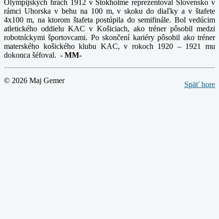
Olympijských hrách 1912 v Štokholme reprezentoval Slovensko v
rámci Uhorska v behu na 100 m, v skoku do diaľky a v štafete
4x100 m, na ktorom štafeta postúpila do semifinále. Bol vedúcim
atletického oddielu KAC v Košiciach, ako tréner pôsobil medzi
robotníckymi športovcami. Po skončení kariéry pôsobil ako tréner
materského košického klubu KAC, v rokoch 1920 – 1921 mu
dokonca šéfoval.
-
MM-
© 2026 Maj Gemer
Späť hore