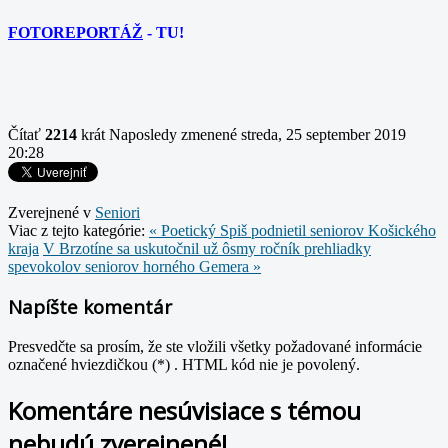
FOTOREPORTÁŽ
- TU!
Čítať
2214
krát
Naposledy zmenené streda, 25 september 2019
20:28
Zverejnené v
Seniori
Viac z tejto kategórie:
« Poetický Spiš podnietil seniorov Košického
kraja
V Brzotíne sa uskutočnil už ôsmy ročník prehliadky
spevokolov seniorov horného Gemera »
Napíšte komentár
Presvedčte sa prosím, že ste vložili všetky požadované informácie
označené hviezdičkou (*) . HTML kód nie je povolený.
Komentáre nesúvisiace s témou
nebudú zverejnené!