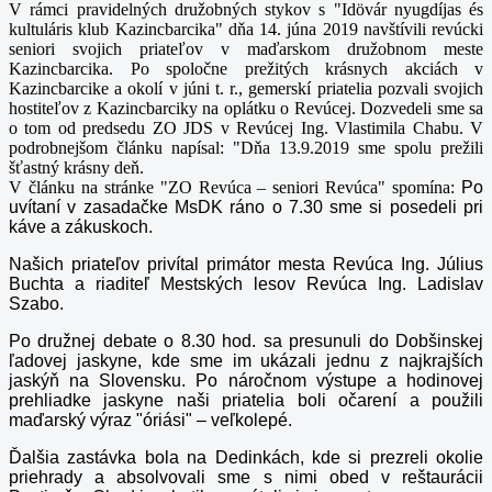
V rámci pravidelných družobných stykov s "Idövár nyugdíjas és
kultuláris klub Kazincbarcika" dňa 14. júna 2019 navštívili revúcki
seniori svojich priateľov v maďarskom družobnom meste
Kazincbarcika.
Po spoločne prežitých krásnych akciách v
Kazincbarcike a okolí v júni t. r., gemerskí priatelia pozvali svojich
hostiteľov z Kazincbarciky na oplátku o Revúcej. Dozvedeli sme sa
o tom od predsedu ZO JDS v Revúcej Ing. Vlastimila Chabu. V
podrobnejšom článku napísal: "Dňa 13.9.2019 sme spolu prežili
šťastný krásny deň.
V článku na stránke "ZO Revúca – seniori Revúca" spomína:
Po
uvítaní v zasadačke MsDK ráno o 7.30 sme si posedeli pri
káve a zákuskoch.
Našich priateľov privítal primátor mesta Revúca Ing. Július
Buchta a riaditeľ Mestských lesov Revúca Ing. Ladislav
Szabo.
Po družnej debate o 8.30 hod. sa presunuli do Dobšinskej
ľadovej jaskyne, kde sme im ukázali jednu z najkrajších
jaskýň na Slovensku. Po náročnom výstupe a hodinovej
prehliadke jaskyne naši priatelia boli očarení
a použili
maďarský výraz "óriási" – veľkolepé.
Ďalšia zastávka bola na Dedinkách, kde si prezreli okolie
priehrady a absolvovali sme s nimi obed v reštaurácii