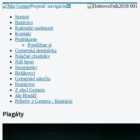
Prepnúť navigáciu
Seniori
Baníctvo
Kalendár osobností
Kontakt
Podnikanie
Pomôžme si
Gemerská detektívka
Náučné chodníky
Náš šport
Spomienky
Belákovci
Gemerské nárečia
Hutníctvo
Z obcí Gemera
Ján Bradáč
Príbehy z Gemera - Ilustrácie
Plagáty