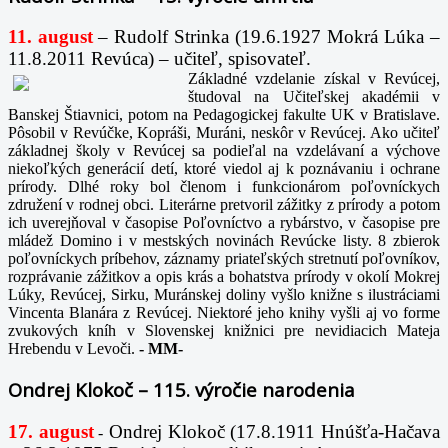
11. august
– Rudolf Strinka (19.6.1927 Mokrá Lúka –
11.8.2011 Revúca) – učiteľ, spisovateľ.
Základné vzdelanie získal v Revúcej,
študoval na Učiteľskej akadémii v
Banskej Štiavnici, potom na Pedagogickej fakulte UK v Bratislave.
Pôsobil v Revúčke, Kopráši, Muráni, neskôr v Revúcej. Ako učiteľ
základnej školy v Revúcej sa podieľal na vzdelávaní a výchove
niekoľkých generácií detí, ktoré viedol aj k poznávaniu i ochrane
prírody. Dlhé roky bol členom i funkcionárom poľovníckych
združení v rodnej obci. Literárne pretvoril zážitky z prírody a potom
ich uverejňoval v časopise Poľovníctvo a rybárstvo, v časopise pre
mládež Domino i v mestských novinách Revúcke listy. 8 zbierok
poľovníckych príbehov, záznamy priateľských stretnutí poľovníkov,
rozprávanie zážitkov a opis krás a bohatstva prírody v okolí Mokrej
Lúky, Revúcej, Sirku, Muránskej doliny vyšlo knižne s ilustráciami
Vincenta Blanára z Revúcej. Niektoré jeho knihy vyšli aj vo forme
zvukových kníh v Slovenskej knižnici pre nevidiacich Mateja
Hrebendu v Levoči.
-
MM-
Ondrej Klokoč – 115. výročie narodenia
17. august
Ondrej Klokoč (17.8.1911 Hnúšťa-Hačava
-