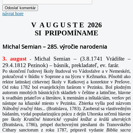
návrat hore
V A U G U S T E 2026
SI PRIPOMÍNAME
Michal Semian – 285. výročie narodenia
3. august
Michal Semian – (3.8.1741 Vrádište –
-
29.4.1812 Pezinok) – básnik, prekladateľ, ev. farár.
Po skončení ľudovej školy študoval vo Vádosfalve a v Nemeskéri,
pokračoval v štúdiu v Soprone a na lýceu v Kežmarku. Pôsobil ako
rektor latinskej cirkevnej školy v Ratkovej a konrektor v Prešove.
Od roku 1782 bol evanjelickým farárom v Pezinku. Bol plodným
autorom mnohých básnických skladieb v češtine a latinčine, hlavne
k svadbám priateľov a literátov, k meninám a inštaláciám, veršov pri
nástupe na kňazské miesto v Pezinku. Zbierka vyšla pod názvom
Nábožný zvučný hlas...
(Bratislava, 1783). Zaoberal sa vlastivedným
bádaním, vydal popularizujúcu prácu z dejín Uhorska určenú hlavne
pre školy
Kratičné historické vypsání knížat a králů uherských
(Bratislava, 1786), prispel duchovnými piesňami do Tranovského
Cithary sanctorum z roku 1787, pripravil vydanie
Biblia sacra