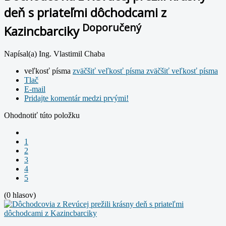
deň s priateľmi dôchodcami z
Doporučený
Kazincbarciky
Napísal(a) Ing. Vlastimil Chaba
veľkosť písma
zväčšiť veľkosť písma
zväčšiť veľkosť písma
Tlač
E-mail
Pridajte komentár medzi prvými!
Ohodnotiť túto položku
1
2
3
4
5
(0 hlasov)