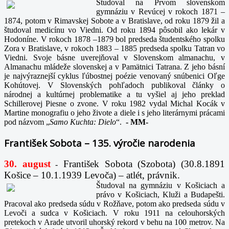
Študoval na Prvom slovenskom
gymnáziu v Revúcej v rokoch 1871 –
1874, potom v Rimavskej Sobote a v Bratislave, od roku 1879 žil a
študoval medicínu vo Viedni. Od roku 1894 pôsobil ako lekár v
Hodoníne. V rokoch 1878 –1879 bol predseda študentského spolku
Zora v Bratislave, v rokoch 1883 – 1885 predseda spolku Tatran vo
Viedni. Svoje básne uverejňoval v Slovenskom almanachu, v
Almanachu mládeže slovenskej a v Pamätnici Tatrana. Z jeho básní
je najvýraznejší cyklus ľúbostnej poézie venovaný snúbenici Oľge
Kohútovej. V Slovenských pohľadoch publikoval články o
národnej a kultúrnej problematike a tu vyšiel aj jeho preklad
Schillerovej Piesne o zvone. V roku 1982 vydal Michal Kocák v
Martine monografiu o jeho živote a diele i s jeho literárnymi prácami
pod názvom „
Samo Kuchta: Dielo
“.
-
MM-
František Sobota – 135. výročie narodenia
30. august
František Sobota (Szobota) (30.8.1891
-
Košice – 10.1.1939 Levoča) – atlét, právnik.
Študoval na gymnáziu v Košiciach a
právo v Košiciach, Kluži a Budapešti.
Pracoval ako predseda súdu v Rožňave, potom ako predseda súdu v
Levoči a sudca v Košiciach. V roku 1911 na celouhorských
pretekoch v Arade utvoril uhorský rekord v behu na 100 metrov. Na