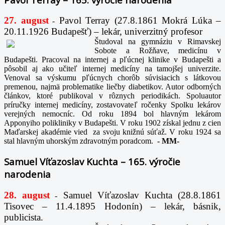
27. august
Pavol Terray
(27.8.1861 Mokrá Lúka –
-
20.11.1926 Budapešť) – lekár, univerzitný profesor
Študoval na gymnáziu v Rimavskej
Sobote a Rožňave, medicínu v
Budapešti. Pracoval na internej a pľúcnej klinike v Budapešti a
pôsobil aj ako učiteľ internej medicíny na tamojšej univerzite.
Venoval sa výskumu pľúcnych chorôb súvisiacich s látkovou
premenou, najmä problematike liečby diabetikov. Autor odborných
článkov, ktoré publikoval v rôznych periodikách. Spoluautor
príručky internej medicíny, zostavovateľ ročenky Spolku lekárov
verejných nemocníc. Od roku 1894 bol hlavným lekárom
Apponyiho polikliniky v Budapešti. V roku 1902 získal jednu z cien
Maďarskej akadémie vied za svoju knižnú súťaž. V roku 1924 sa
stal hlavným uhorským zdravotným poradcom.
-
MM-
Samuel Víťazoslav Kuchta – 165. výročie
narodenia
28. august
Samuel Víťazoslav Kuchta (28.8.1861
-
Tisovec – 11.4.1895 Hodonín) – lekár, básnik,
publicista.