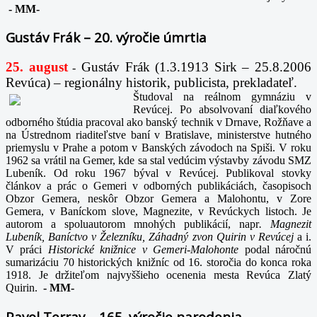
-
MM-
Gustáv Frák – 20. výročie úmrtia
25. august
Gustáv Frák
(1.3.1913 Sirk – 25.8.2006
-
Revúca) – regionálny historik, publicista, prekladateľ.
Študoval na reálnom gymnáziu v
Revúcej. Po absolvovaní diaľkového
odborného štúdia pracoval ako banský technik v Drnave, Rožňave a
na Ústrednom riaditeľstve baní v Bratislave, ministerstve hutného
priemyslu v Prahe a potom v Banských závodoch na Spiši. V roku
1962 sa vrátil na Gemer, kde sa stal vedúcim výstavby závodu SMZ
Lubeník. Od roku 1967 býval v Revúcej. Publikoval stovky
článkov a prác o Gemeri v odborných publikáciách, časopisoch
Obzor Gemera, neskôr Obzor Gemera a Malohontu, v Zore
Gemera, v Baníckom slove, Magnezite, v Revúckych listoch. Je
autorom a spoluautorom mnohých publikácií, napr
. Magnezit
Lubeník, Baníctvo v Železníku, Záhadný zvon Quirin v Revúcej
a i.
V práci
Historické knižnice v Gemeri-Malohonte
podal náročnú
sumarizáciu 70 historických knižníc od 16. storočia do konca roka
1918. Je držiteľom najvyššieho ocenenia mesta Revúca Zlatý
Quirin.
-
MM-
Pavol Terray – 165. výročie narodenia