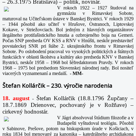
– 26.3.1975 Bratislava) – politik, novinár.
V rokoch 1922 – 1927 študoval na
gymnáziu v Rimavskej Sobote,
maturoval na Učiteľskom ústave v Banskej Bystrici. V rokoch 1929
– 1944 pôsobil ako učiteľ v Hrušove, Ostranoch, Liptovskej
Kokave, v Striežovciach. Bol jedným z hlavných organizátorov
ilegálneho protifašistického hnutia a ozbrojeného boja na Gemeri.
Počas SNP predseda OV KSS a RNV v Hnúšti, neskôr predstaviteľ
povstaleckej SNR pri štábe 2. ukrajinského frontu v Rimavskej
Sobote. Po oslobodení pracoval vo vysokých politických a štátnych
funkciách v oblasti školstva a kultúry ako predseda KNV v Banskej
Bystrici, neskôr 1958 – 1968 bol šéfredaktorom Pravdy. V rokoch
1968 – 1975 bol predsedom Slovenskej národnej rady. Bol nositeľ
viacerých vyznamenaní a medailí.
-
MM-
Štefan Kollárčik – 230. výročie narodenia
18. august
Štefan Kollárčik (18.8.1796 Župčany –
-
18.7.1869 Drienovec, pochovaný je v Rožňave) –
cirkevný hodnostár.
V Jágri absolvoval štúdium filozofie a v
Budapešti vyštudoval teológiu. Pôsobil
v Sabinove, Prešove, potom na biskupskom úrade v Košiciach, v
roku 1834 bol menovaný za kanonika – katedrálneho archidiakona