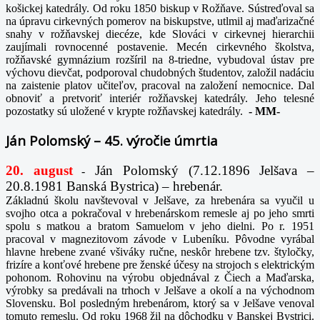
košickej katedrály. Od roku 1850 biskup v Rožňave. Sústreďoval sa
na úpravu cirkevných pomerov na biskupstve, utlmil aj maďarizačné
snahy v rožňavskej diecéze, kde Slováci v cirkevnej hierarchii
zaujímali rovnocenné postavenie. Mecén cirkevného školstva,
rožňavské gymnázium rozšíril na 8-triedne, vybudoval ústav pre
výchovu dievčat, podporoval chudobných študentov, založil nadáciu
na zaistenie platov učiteľov, pracoval na založení nemocnice. Dal
obnoviť a pretvoriť interiér rožňavskej katedrály. Jeho telesné
pozostatky sú uložené v krypte rožňavskej katedrály.
-
MM-
Ján Polomský – 45. výročie úmrtia
20. august
Ján Polomský (7.12.1896 Jelšava –
-
20.8.1981 Banská Bystrica) – hrebenár.
Základnú školu navštevoval v Jelšave, za hrebenára sa vyučil u
svojho otca a pokračoval v hrebenárskom remesle aj po jeho smrti
spolu s matkou a bratom Samuelom v jeho dielni. Po r. 1951
pracoval v magnezitovom závode v Lubeníku. Pôvodne vyrábal
hlavne hrebene zvané všiváky ručne, neskôr hrebene tzv. štyločky,
frizíre a konťové hrebene pre ženské účesy na strojoch s elektrickým
pohonom. Rohovinu na výrobu objednával z Čiech a Maďarska,
výrobky sa predávali na trhoch v Jelšave a okolí a na východnom
Slovensku. Bol posledným hrebenárom, ktorý sa v Jelšave venoval
tomuto remeslu. Od roku 1968 žil na dôchodku v Banskej Bystrici.