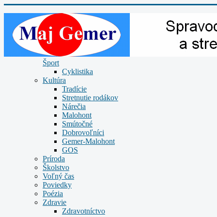
Šport
Cyklistika
Kultúra
Tradície
Stretnutie rodákov
Nárečia
Malohont
Smútočné
Dobrovoľníci
Gemer-Malohont
GOS
Príroda
Školstvo
Voľný čas
Poviedky
Poézia
Zdravie
Zdravotníctvo