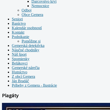
Darcovstvo krvi
Nemocnice
Odboj
Obce Gemera
Seniori
Baníctvo
Kalendár osobností
Kontakt
Podnikanie
Pomôžme si
Gemerská detektívka
Náučné chodníky
Náš šport
Spomienky
Belákovci
Gemerské nárečia
Hutníctvo
Z obcí Gemera
Ján Bradáč
Príbehy z Gemera - Ilustrácie
Plagáty