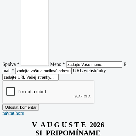
Správa *
Meno *
E-
mail *
URL webstránky
návrat hore
V A U G U S T E 2026
SI PRIPOMÍNAME