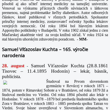
pôsobil aj ako učiteľ internej medicíny na tamojšej univerzite.
Venoval sa výskumu pľúcnych chorôb súvisiacich s látkovou
premenou, najmä problematike liečby diabetikov. Autor odborných
článkov, ktoré publikoval v rôznych periodikách. Spoluautor
príručky internej medicíny, zostavovateľ ročenky Spolku lekárov
verejných nemocníc. Od roku 1894 bol hlavným lekárom
Apponyiho polikliniky v Budapešti. V roku 1902 získal jednu z cien
Maďarskej akadémie vied za svoju knižnú súťaž. V roku 1924 sa
stal hlavným uhorským zdravotným poradcom.
-
MM-
Samuel Víťazoslav Kuchta – 165. výročie
narodenia
28. august
Samuel Víťazoslav Kuchta (28.8.1861
-
Tisovec – 11.4.1895 Hodonín) – lekár, básnik,
publicista.
Študoval na Prvom slovenskom
gymnáziu v Revúcej v rokoch 1871 –
1874, potom v Rimavskej Sobote a v Bratislave, od roku 1879 žil a
študoval medicínu vo Viedni. Od roku 1894 pôsobil ako lekár v
Hodoníne. V rokoch 1878 –1879 bol predseda študentského spolku
Zora v Bratislave, v rokoch 1883 – 1885 predseda spolku Tatran vo
Viedni. Svoje básne uverejňoval v Slovenskom almanachu, v