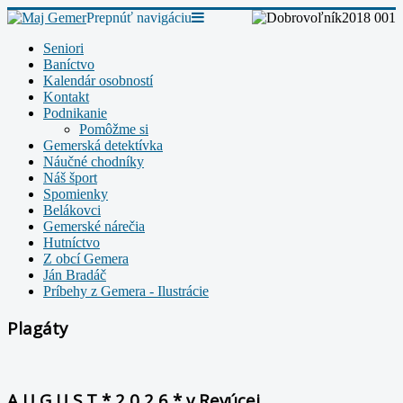
Prepnúť navigáciu
Seniori
Baníctvo
Kalendár osobností
Kontakt
Podnikanie
Pomôžme si
Gemerská detektívka
Náučné chodníky
Náš šport
Spomienky
Belákovci
Gemerské nárečia
Hutníctvo
Z obcí Gemera
Ján Bradáč
Príbehy z Gemera - Ilustrácie
Plagáty
A U G U S T * 2 0 2 6 * v Revúcej