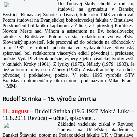
Do ľudovej školy chodil v rodisku,
študoval na gymnáziu v Banskej
Bystrici, Rimavskej Sobote a Tisovci, kde roku 1943 zmaturoval.
Potom študoval na Evanjelickej bohosloveckej fakulte v Bratislave.
Po skončení bol krátko kaplánom v Žiline, v Liptovskej Porúbke a
Novom Meste nad Váhom a asistentom na Ev. bohosloveckej
fakulte v Bratislave. Potom sa stal redaktorom vydavateľstva
Slovenský spisovateľ, kde pracoval až do odchodu na dôchodok v
roku 1985. V rokoch pôsobenia vo vydavateľstve Slovenský
spisovateľ bol redaktorom viacerých edícií pôvodnej i preloženej
poézie. Vydal 9 zbierok poézie, výbery z jeho básnickej tvorby vyšli
v knihách Kroky (1961), Z lyriky (1975), Nálady (1979, 1983). Je
tiež autorom knihy esejí Zábery (1980). Zostavil antológie a edície
pôvodnej i prekladovej poézie. V roku 1995 vyrobila STV
Bratislava dokumentárny film o ňom, pod názvom Milan Kraus.
-
MM-
Rudolf Strinka – 15. výročie úmrtia
11. august
– Rudolf Strinka (19.6.1927 Mokrá Lúka –
11.8.2011 Revúca) – učiteľ, spisovateľ.
Základné vzdelanie získal v Revúcej,
študoval na Učiteľskej akadémii v
Banskej Štiavnici, potom na Pedagogickej fakulte UK v Bratislave.