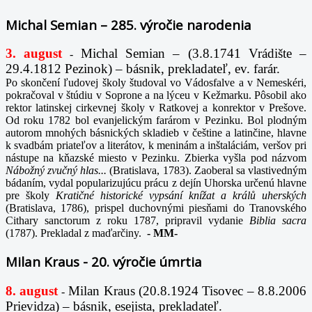
Michal Semian – 285. výročie narodenia
3. august
Michal Semian – (3.8.1741 Vrádište –
-
29.4.1812 Pezinok) – básnik, prekladateľ, ev. farár.
Po skončení ľudovej školy študoval vo Vádosfalve a v Nemeskéri,
pokračoval v štúdiu v Soprone a na lýceu v Kežmarku. Pôsobil ako
rektor latinskej cirkevnej školy v Ratkovej a konrektor v Prešove.
Od roku 1782 bol evanjelickým farárom v Pezinku. Bol plodným
autorom mnohých básnických skladieb v češtine a latinčine, hlavne
k svadbám priateľov a literátov, k meninám a inštaláciám, veršov pri
nástupe na kňazské miesto v Pezinku. Zbierka vyšla pod názvom
Nábožný zvučný hlas...
(Bratislava, 1783). Zaoberal sa vlastivedným
bádaním, vydal popularizujúcu prácu z dejín Uhorska určenú hlavne
pre školy
Kratičné historické vypsání knížat a králů uherských
(Bratislava, 1786), prispel duchovnými piesňami do Tranovského
Cithary sanctorum z roku 1787, pripravil vydanie
Biblia sacra
(1787). Prekladal z maďarčiny.
-
MM-
Milan Kraus - 20. výročie úmrtia
8. august
Milan Kraus (20.8.1924 Tisovec – 8.8.2006
-
Prievidza) – básnik, esejista, prekladateľ.