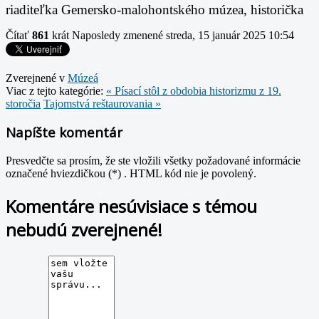
riaditeľka Gemersko-malohontského múzea, historička
Čítať
861
krát
Naposledy zmenené streda, 15 január 2025 10:54
Zverejnené v
Múzeá
Viac z tejto kategórie:
« Písací stôl z obdobia historizmu z 19.
storočia
Tajomstvá reštaurovania »
Napíšte komentár
Presvedčte sa prosím, že ste vložili všetky požadované informácie
označené hviezdičkou (*) . HTML kód nie je povolený.
Komentáre nesúvisiace s témou
nebudú zverejnené!