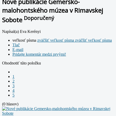
Nové publikácie Gemersko-
malohontského múzea v Rimavskej
Doporučený
Sobote
Napísal(a) Eva Kerényi
veľkosť písma
zväčšiť veľkosť písma
zväčšiť veľkosť písma
Tlač
E-mail
Pridajte komentár medzi prvými!
Ohodnotiť túto položku
1
2
3
4
5
(0 hlasov)