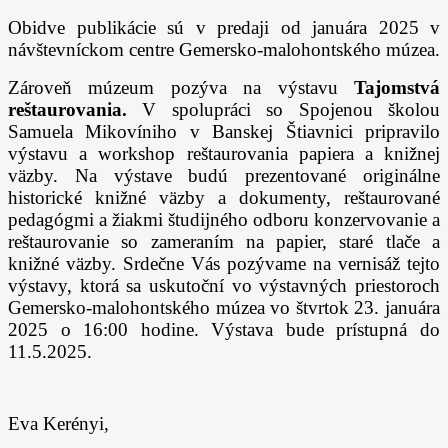
Obidve publikácie sú v predaji od januára 2025 v
návštevníckom centre Gemersko-malohontského múzea.
Zároveň múzeum pozýva na výstavu
Tajomstvá
reštaurovania.
V spolupráci so Spojenou školou
Samuela Mikovíniho v Banskej Štiavnici pripravilo
výstavu a workshop reštaurovania papiera a knižnej
väzby. Na výstave budú prezentované originálne
historické knižné väzby a dokumenty, reštaurované
pedagógmi a žiakmi študijného odboru konzervovanie a
reštaurovanie so zameraním na papier, staré tlače a
knižné väzby. Srdečne Vás pozývame na vernisáž tejto
výstavy, ktorá sa uskutoční vo výstavných priestoroch
Gemersko-malohontského múzea vo štvrtok 23. januára
2025 o 16:00 hodine. Výstava bude prístupná do
11.5.2025.
Eva Kerényi,