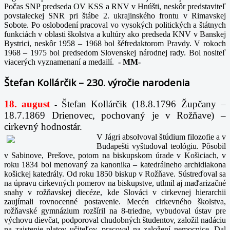
Počas SNP predseda OV KSS a RNV v Hnúšti, neskôr predstaviteľ
povstaleckej SNR pri štábe 2. ukrajinského frontu v Rimavskej
Sobote. Po oslobodení pracoval vo vysokých politických a štátnych
funkciách v oblasti školstva a kultúry ako predseda KNV v Banskej
Bystrici, neskôr 1958 – 1968 bol šéfredaktorom Pravdy. V rokoch
1968 – 1975 bol predsedom Slovenskej národnej rady. Bol nositeľ
viacerých vyznamenaní a medailí.
-
MM-
Štefan Kollárčik – 230. výročie narodenia
18. august
Štefan Kollárčik (18.8.1796 Župčany –
-
18.7.1869 Drienovec, pochovaný je v Rožňave) –
cirkevný hodnostár.
V Jágri absolvoval štúdium filozofie a v
Budapešti vyštudoval teológiu. Pôsobil
v Sabinove, Prešove, potom na biskupskom úrade v Košiciach, v
roku 1834 bol menovaný za kanonika – katedrálneho archidiakona
košickej katedrály. Od roku 1850 biskup v Rožňave. Sústreďoval sa
na úpravu cirkevných pomerov na biskupstve, utlmil aj maďarizačné
snahy v rožňavskej diecéze, kde Slováci v cirkevnej hierarchii
zaujímali rovnocenné postavenie. Mecén cirkevného školstva,
rožňavské gymnázium rozšíril na 8-triedne, vybudoval ústav pre
výchovu dievčat, podporoval chudobných študentov, založil nadáciu
na zaistenie platov učiteľov, pracoval na založení nemocnice. Dal