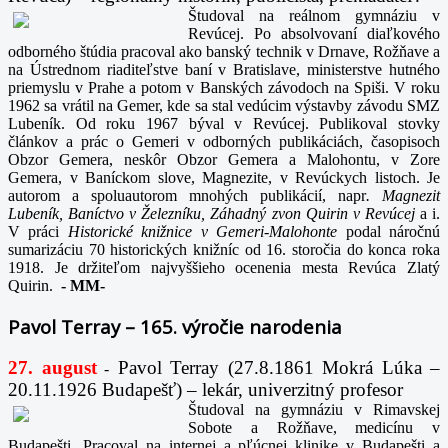
Študoval na reálnom gymnáziu v
Revúcej. Po absolvovaní diaľkového
odborného štúdia pracoval ako banský technik v Drnave, Rožňave a
na Ústrednom riaditeľstve baní v Bratislave, ministerstve hutného
priemyslu v Prahe a potom v Banských závodoch na Spiši. V roku
1962 sa vrátil na Gemer, kde sa stal vedúcim výstavby závodu SMZ
Lubeník. Od roku 1967 býval v Revúcej. Publikoval stovky
článkov a prác o Gemeri v odborných publikáciách, časopisoch
Obzor Gemera, neskôr Obzor Gemera a Malohontu, v Zore
Gemera, v Baníckom slove, Magnezite, v Revúckych listoch. Je
autorom a spoluautorom mnohých publikácií, napr
. Magnezit
Lubeník, Baníctvo v Železníku, Záhadný zvon Quirin v Revúcej
a i.
V práci
Historické knižnice v Gemeri-Malohonte
podal náročnú
sumarizáciu 70 historických knižníc od 16. storočia do konca roka
1918. Je držiteľom najvyššieho ocenenia mesta Revúca Zlatý
Quirin.
-
MM-
Pavol Terray – 165. výročie narodenia
27. august
Pavol Terray
(27.8.1861 Mokrá Lúka –
-
20.11.1926 Budapešť) – lekár, univerzitný profesor
Študoval na gymnáziu v Rimavskej
Sobote a Rožňave, medicínu v
Budapešti. Pracoval na internej a pľúcnej klinike v Budapešti a