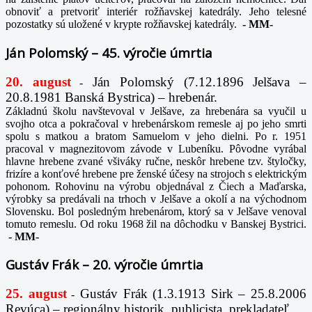
obnoviť a pretvoriť interiér rožňavskej katedrály. Jeho telesné
pozostatky sú uložené v krypte rožňavskej katedrály.
-
MM-
Ján Polomský – 45. výročie úmrtia
20. august
Ján Polomský (7.12.1896 Jelšava –
-
20.8.1981 Banská Bystrica) – hrebenár.
Základnú školu navštevoval v Jelšave, za hrebenára sa vyučil u
svojho otca a pokračoval v hrebenárskom remesle aj po jeho smrti
spolu s matkou a bratom Samuelom v jeho dielni. Po r. 1951
pracoval v magnezitovom závode v Lubeníku. Pôvodne vyrábal
hlavne hrebene zvané všiváky ručne, neskôr hrebene tzv. štyločky,
frizíre a konťové hrebene pre ženské účesy na strojoch s elektrickým
pohonom. Rohovinu na výrobu objednával z Čiech a Maďarska,
výrobky sa predávali na trhoch v Jelšave a okolí a na východnom
Slovensku. Bol posledným hrebenárom, ktorý sa v Jelšave venoval
tomuto remeslu. Od roku 1968 žil na dôchodku v Banskej Bystrici.
-
MM-
Gustáv Frák – 20. výročie úmrtia
25. august
Gustáv Frák
(1.3.1913 Sirk – 25.8.2006
-
Revúca) – regionálny historik, publicista, prekladateľ.