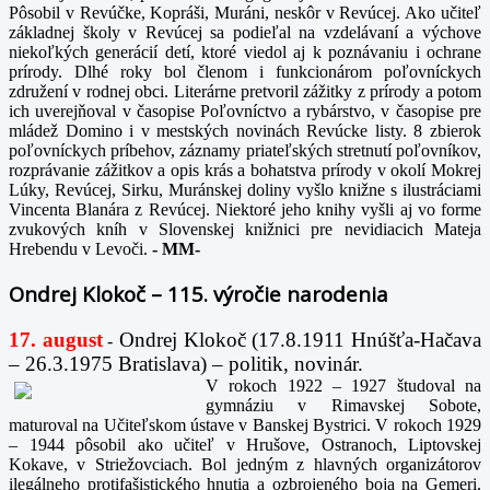
Pôsobil v Revúčke, Kopráši, Muráni, neskôr v Revúcej. Ako učiteľ
základnej školy v Revúcej sa podieľal na vzdelávaní a výchove
niekoľkých generácií detí, ktoré viedol aj k poznávaniu i ochrane
prírody. Dlhé roky bol členom i funkcionárom poľovníckych
združení v rodnej obci. Literárne pretvoril zážitky z prírody a potom
ich uverejňoval v časopise Poľovníctvo a rybárstvo, v časopise pre
mládež Domino i v mestských novinách Revúcke listy. 8 zbierok
poľovníckych príbehov, záznamy priateľských stretnutí poľovníkov,
rozprávanie zážitkov a opis krás a bohatstva prírody v okolí Mokrej
Lúky, Revúcej, Sirku, Muránskej doliny vyšlo knižne s ilustráciami
Vincenta Blanára z Revúcej. Niektoré jeho knihy vyšli aj vo forme
zvukových kníh v Slovenskej knižnici pre nevidiacich Mateja
Hrebendu v Levoči.
-
MM-
Ondrej Klokoč – 115. výročie narodenia
17. august
Ondrej Klokoč (17.8.1911 Hnúšťa-Hačava
-
– 26.3.1975 Bratislava) – politik, novinár.
V rokoch 1922 – 1927 študoval na
gymnáziu v Rimavskej Sobote,
maturoval na Učiteľskom ústave v Banskej Bystrici. V rokoch 1929
– 1944 pôsobil ako učiteľ v Hrušove, Ostranoch, Liptovskej
Kokave, v Striežovciach. Bol jedným z hlavných organizátorov
ilegálneho protifašistického hnutia a ozbrojeného boja na Gemeri.