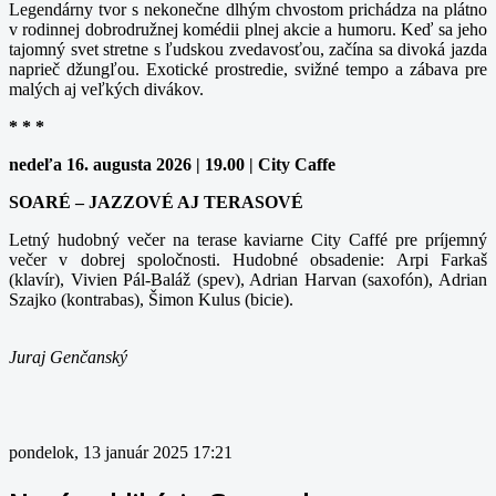
Legendárny tvor s nekonečne dlhým chvostom prichádza na plátno
v rodinnej dobrodružnej komédii plnej akcie a humoru. Keď sa jeho
tajomný svet stretne s ľudskou zvedavosťou, začína sa divoká jazda
naprieč džungľou. Exotické prostredie, svižné tempo a zábava pre
malých aj veľkých divákov.
* * *
nedeľa 16. augusta 2026 | 19.00 | City Caffe
SOARÉ – JAZZOVÉ AJ TERASOVÉ
Letný hudobný večer na terase kaviarne City Caffé pre príjemný
večer v dobrej spoločnosti. Hudobné obsadenie: Arpi Farkaš
(klavír), Vivien Pál-Baláž (spev), Adrian Harvan (saxofón), Adrian
Szajko (kontrabas), Šimon Kulus (bicie).
Juraj Genčanský
pondelok, 13 január 2025 17:21