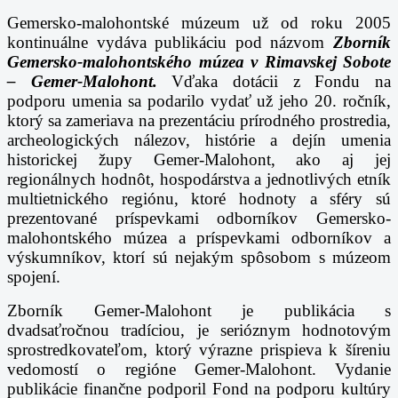
Gemersko-malohontské múzeum už od roku 2005
kontinuálne vydáva publikáciu pod názvom
Zborník
Gemersko-malohontského múzea v Rimavskej Sobote
– Gemer-Malohont.
Vďaka dotácii z Fondu na
podporu umenia sa podarilo vydať už jeho 20. ročník,
ktorý sa zameriava na prezentáciu prírodného prostredia,
archeologických nálezov, histórie a dejín umenia
historickej župy Gemer-Malohont, ako aj jej
regionálnych hodnôt, hospodárstva a jednotlivých etník
multietnického regiónu, ktoré hodnoty a sféry sú
prezentované príspevkami odborníkov Gemersko-
malohontského múzea a príspevkami odborníkov a
výskumníkov, ktorí sú nejakým spôsobom s múzeom
spojení.
Zborník Gemer-Malohont je publikácia s
dvadsaťročnou tradíciou, je serióznym hodnotovým
sprostredkovateľom, ktorý výrazne prispieva k šíreniu
vedomostí o regióne Gemer-Malohont. Vydanie
publikácie finančne podporil Fond na podporu kultúry