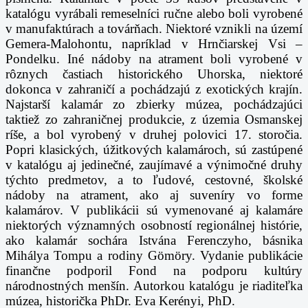
katalógu vyrábali remeselníci ručne alebo boli vyrobené
v manufaktúrach a továrňach. Niektoré vznikli na území
Gemera-Malohontu, napríklad v Hrnčiarskej Vsi –
Pondelku. Iné nádoby na atrament boli vyrobené v
rôznych častiach historického Uhorska, niektoré
dokonca v zahraničí a pochádzajú z exotických krajín.
Najstarší kalamár zo zbierky múzea, pochádzajúci
taktiež zo zahraničnej produkcie, z územia Osmanskej
ríše, a bol vyrobený v druhej polovici 17. storočia.
Popri klasických, úžitkových kalamároch, sú zastúpené
v katalógu aj jedinečné, zaujímavé a výnimočné druhy
týchto predmetov, a to ľudové, cestovné, školské
nádoby na atrament, ako aj suveníry vo forme
kalamárov. V publikácii sú vymenované aj kalamáre
niektorých významných osobností regionálnej histórie,
ako kalamár sochára Istvána Ferenczyho, básnika
Mihálya Tompu a rodiny Gömöry. Vydanie publikácie
finančne podporil Fond na podporu kultúry
národnostných menšín. Autorkou katalógu je riaditeľka
múzea, historička PhDr. Eva Kerényi, PhD.