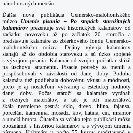
národnostných menšín.
Ďalšia nová publikácia Gemersko-malohontského
múzea
Umenie písania – Po stopách starožitných
kalamárov
prezentuje svet historických kalamárov od
začiatku novoveku až po začiatok 20. storočia a
predstavuje kalamáre zo zbierkového fondu Gemersko-
malohontského múzea. Dejiny vývoja kalamárov
siahajú až do obdobia staroveku a sú úzko spojené
s vývojom písania. Kalamár od svojho počiatku slúžil
na úschovu atramentu. Písacie potreby sa menili a
prispôsobovali v závislosti od danej doby. Podoba
kalamára tiež podliehala dobovému vkusu a módnosti,
preto je aj nositeľom výtvarnej a estetickej hodnoty
danej doby.
Počas stáročí sa kalamáre vyrábali
z rôznych materiálov, a tak je ich materiálová
škála
nesmierne pestrá: sklo, drevo, hlina, fajansa,
porcelán, kamenina, mosadz, kov, liatina, cín, mramor
a umelá
hmota. Čitatelia sa vďaka tejto publikácii môžu
oboznámiť s históriou kalamárov a s vývojom umenia
písmena. Kalamáre v počte 55 kusov predstavené v