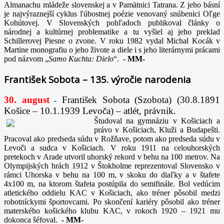
Almanachu mládeže slovenskej a v Pamätnici Tatrana. Z jeho básní
je najvýraznejší cyklus ľúbostnej poézie venovaný snúbenici Oľge
Kohútovej. V Slovenských pohľadoch publikoval články o
národnej a kultúrnej problematike a tu vyšiel aj jeho preklad
Schillerovej Piesne o zvone. V roku 1982 vydal Michal Kocák v
Martine monografiu o jeho živote a diele i s jeho literárnymi prácami
pod názvom „
Samo Kuchta: Dielo
“.
-
MM-
František Sobota – 135. výročie narodenia
30. august
František Sobota (Szobota) (30.8.1891
-
Košice – 10.1.1939 Levoča) – atlét, právnik.
Študoval na gymnáziu v Košiciach a
právo v Košiciach, Kluži a Budapešti.
Pracoval ako predseda súdu v Rožňave, potom ako predseda súdu v
Levoči a sudca v Košiciach. V roku 1911 na celouhorských
pretekoch v Arade utvoril uhorský rekord v behu na 100 metrov. Na
Olympijských hrách 1912 v Štokholme reprezentoval Slovensko v
rámci Uhorska v behu na 100 m, v skoku do diaľky a v štafete
4x100 m, na ktorom štafeta postúpila do semifinále. Bol vedúcim
atletického oddielu KAC v Košiciach, ako tréner pôsobil medzi
robotníckymi športovcami. Po skončení kariéry pôsobil ako tréner
materského košického klubu KAC, v rokoch 1920 – 1921 mu
dokonca šéfoval.
-
MM-