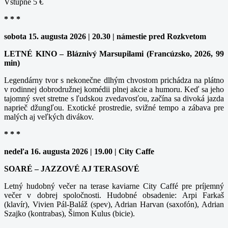
Vstupné 5 €
* * *
sobota 15. augusta 2026 | 20.30 | námestie pred Rozkvetom
LETNÉ KINO – Bláznivý Marsupilami (Francúzsko, 2026, 99
min)
Legendárny tvor s nekonečne dlhým chvostom prichádza na plátno
v rodinnej dobrodružnej komédii plnej akcie a humoru. Keď sa jeho
tajomný svet stretne s ľudskou zvedavosťou, začína sa divoká jazda
naprieč džungľou. Exotické prostredie, svižné tempo a zábava pre
malých aj veľkých divákov.
* * *
nedeľa 16. augusta 2026 | 19.00 | City Caffe
SOARÉ – JAZZOVÉ AJ TERASOVÉ
Letný hudobný večer na terase kaviarne City Caffé pre príjemný
večer v dobrej spoločnosti. Hudobné obsadenie: Arpi Farkaš
(klavír), Vivien Pál-Baláž (spev), Adrian Harvan (saxofón), Adrian
Szajko (kontrabas), Šimon Kulus (bicie).