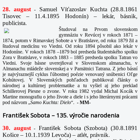
28. august
Samuel Víťazoslav Kuchta (28.8.1861
-
Tisovec – 11.4.1895 Hodonín) – lekár, básnik,
publicista.
Študoval na Prvom slovenskom
gymnáziu v Revúcej v rokoch 1871 –
1874, potom v Rimavskej Sobote a v Bratislave, od roku 1879 žil a
študoval medicínu vo Viedni. Od roku 1894 pôsobil ako lekár v
Hodoníne. V rokoch 1878 –1879 bol predseda študentského spolku
Zora v Bratislave, v rokoch 1883 – 1885 predseda spolku Tatran vo
Viedni. Svoje básne uverejňoval v Slovenskom almanachu, v
Almanachu mládeže slovenskej a v Pamätnici Tatrana. Z jeho básní
je najvýraznejší cyklus ľúbostnej poézie venovaný snúbenici Oľge
Kohútovej. V Slovenských pohľadoch publikoval články o
národnej a kultúrnej problematike a tu vyšiel aj jeho preklad
Schillerovej Piesne o zvone. V roku 1982 vydal Michal Kocák v
Martine monografiu o jeho živote a diele i s jeho literárnymi prácami
pod názvom „
Samo Kuchta: Dielo
“.
-
MM-
František Sobota – 135. výročie narodenia
30. august
František Sobota (Szobota) (30.8.1891
-
Košice – 10.1.1939 Levoča) – atlét, právnik.