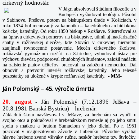
cirkevný hodnostár.
V Jágri absolvoval štúdium filozofie a v
Budapešti vyštudoval teológiu. Pôsobil
v Sabinove, Prešove, potom na biskupskom úrade v Košiciach, v
roku 1834 bol menovaný za kanonika – katedrálneho archidiakona
košickej katedrály. Od roku 1850 biskup v Rožňave. Sústreďoval sa
na úpravu cirkevných pomerov na biskupstve, utlmil aj maďarizačné
snahy v rožňavskej diecéze, kde Slováci v cirkevnej hierarchii
zaujímali rovnocenné postavenie. Mecén cirkevného školstva,
rožňavské gymnázium rozšíril na 8-triedne, vybudoval ústav pre
výchovu dievčat, podporoval chudobných študentov, založil nadáciu
na zaistenie platov učiteľov, pracoval na založení nemocnice. Dal
obnoviť a pretvoriť interiér rožňavskej katedrály. Jeho telesné
pozostatky sú uložené v krypte rožňavskej katedrály.
-
MM-
Ján Polomský – 45. výročie úmrtia
20. august
Ján Polomský (7.12.1896 Jelšava –
-
20.8.1981 Banská Bystrica) – hrebenár.
Základnú školu navštevoval v Jelšave, za hrebenára sa vyučil u
svojho otca a pokračoval v hrebenárskom remesle aj po jeho smrti
spolu s matkou a bratom Samuelom v jeho dielni. Po r. 1951
pracoval v magnezitovom závode v Lubeníku. Pôvodne vyrábal
hlavne hrebene zvané všiváky ručne, neskôr hrebene tzv. štyločky,