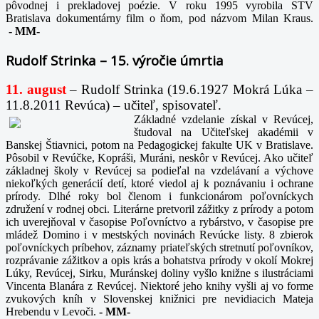
pôvodnej i prekladovej poézie. V roku 1995 vyrobila STV
Bratislava dokumentárny film o ňom, pod názvom Milan Kraus.
-
MM-
Rudolf Strinka – 15. výročie úmrtia
11. august
– Rudolf Strinka (19.6.1927 Mokrá Lúka –
11.8.2011 Revúca) – učiteľ, spisovateľ.
Základné vzdelanie získal v Revúcej,
študoval na Učiteľskej akadémii v
Banskej Štiavnici, potom na Pedagogickej fakulte UK v Bratislave.
Pôsobil v Revúčke, Kopráši, Muráni, neskôr v Revúcej. Ako učiteľ
základnej školy v Revúcej sa podieľal na vzdelávaní a výchove
niekoľkých generácií detí, ktoré viedol aj k poznávaniu i ochrane
prírody. Dlhé roky bol členom i funkcionárom poľovníckych
združení v rodnej obci. Literárne pretvoril zážitky z prírody a potom
ich uverejňoval v časopise Poľovníctvo a rybárstvo, v časopise pre
mládež Domino i v mestských novinách Revúcke listy. 8 zbierok
poľovníckych príbehov, záznamy priateľských stretnutí poľovníkov,
rozprávanie zážitkov a opis krás a bohatstva prírody v okolí Mokrej
Lúky, Revúcej, Sirku, Muránskej doliny vyšlo knižne s ilustráciami
Vincenta Blanára z Revúcej. Niektoré jeho knihy vyšli aj vo forme
zvukových kníh v Slovenskej knižnici pre nevidiacich Mateja
Hrebendu v Levoči.
-
MM-