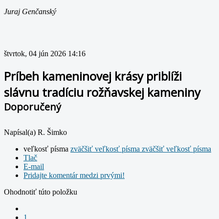
Juraj Genčanský
štvrtok, 04 jún 2026 14:16
Príbeh kameninovej krásy priblíži
slávnu tradíciu rožňavskej kameniny
Doporučený
Napísal(a) R. Šimko
veľkosť písma
zväčšiť veľkosť písma
zväčšiť veľkosť písma
Tlač
E-mail
Pridajte komentár medzi prvými!
Ohodnotiť túto položku
1