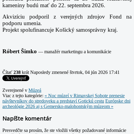
kameniny budú mať do 22. septembra 2026.
Akvizíciu podporil z verejných zdrojov Fond na
podporu umenia.
Projekt spolufinancuje Košický samosprávny kraj.
Róbert Šimko
— manažér marketingu a komunikácie
Čítať
238
krát
Naposledy zmenené štvrtok, 04 jún 2026 17:41
Zverejnené v
Múzeá
Viac z tejto kategórie:
« Noc múzeí v Rimavskej Sobote prenesie
návštevníkov do stredoveku a predstaví Gotickú cestu
Európske dni
archeológie 2026 aj s Gemersko-malohontským múzeom »
Napíšte komentár
Presvedčte sa prosím, že ste vložili všetky požadované informácie