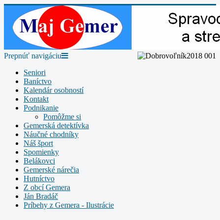
Prepnúť navigáciu
Seniori
Baníctvo
Kalendár osobností
Kontakt
Podnikanie
Pomôžme si
Gemerská detektívka
Náučné chodníky
Náš šport
Spomienky
Belákovci
Gemerské nárečia
Hutníctvo
Z obcí Gemera
Ján Bradáč
Príbehy z Gemera - Ilustrácie