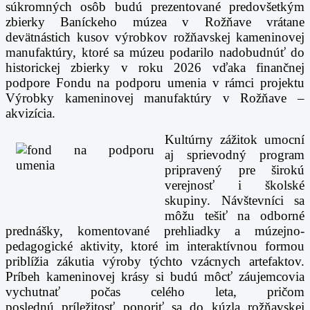
súkromných osôb budú prezentované predovšetkým
zbierky Baníckeho múzea v
Rožňave vrátane
devätnástich kusov výrobkov rožňavskej kameninovej
manufaktúry, ktoré sa
múzeu podarilo nadobudnúť do
historickej zbierky v roku 2026 vďaka finančnej
podpore Fondu na
podporu umenia v rámci projektu
Výrobky kameninovej manufaktúry v Rožňave –
akvizícia.
Kultúrny zážitok umocní
aj sprievodný program
pripravený pre širokú
verejnosť i školské
skupiny.
Návštevníci sa
môžu tešiť na odborné
prednášky, komentované prehliadky a múzejno-
pedagogické
aktivity, ktoré im interaktívnou formou
priblížia zákutia výroby týchto vzácnych artefaktov.
Príbeh
kameninovej krásy si budú môcť záujemcovia
vychutnať počas celého leta, pričom
poslednú
príležitosť ponoriť sa do kúzla rožňavskej