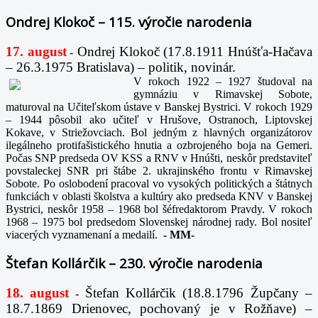
Ondrej Klokoč – 115. výročie narodenia
17. august
Ondrej Klokoč (17.8.1911 Hnúšťa-Hačava
-
– 26.3.1975 Bratislava) – politik, novinár.
V rokoch 1922 – 1927 študoval na
gymnáziu v Rimavskej Sobote,
maturoval na Učiteľskom ústave v Banskej Bystrici. V rokoch 1929
– 1944 pôsobil ako učiteľ v Hrušove, Ostranoch, Liptovskej
Kokave, v Striežovciach. Bol jedným z hlavných organizátorov
ilegálneho protifašistického hnutia a ozbrojeného boja na Gemeri.
Počas SNP predseda OV KSS a RNV v Hnúšti, neskôr predstaviteľ
povstaleckej SNR pri štábe 2. ukrajinského frontu v Rimavskej
Sobote. Po oslobodení pracoval vo vysokých politických a štátnych
funkciách v oblasti školstva a kultúry ako predseda KNV v Banskej
Bystrici, neskôr 1958 – 1968 bol šéfredaktorom Pravdy. V rokoch
1968 – 1975 bol predsedom Slovenskej národnej rady. Bol nositeľ
viacerých vyznamenaní a medailí.
-
MM-
Štefan Kollárčik – 230. výročie narodenia
18. august
Štefan Kollárčik (18.8.1796 Župčany –
-
18.7.1869 Drienovec, pochovaný je v Rožňave) –