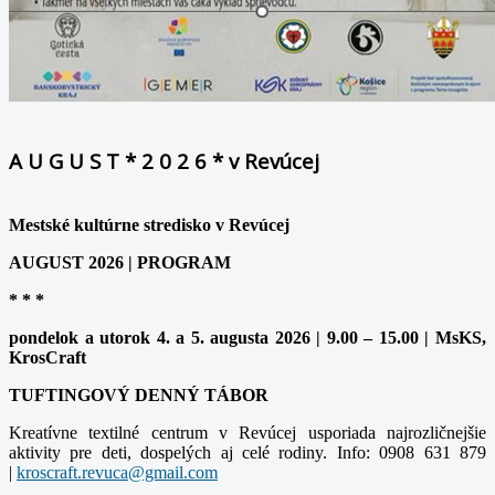
A U G U S T * 2 0 2 6 * v Revúcej
Mestské kultúrne stredisko v Revúcej
AUGUST 2026 | PROGRAM
* * *
pondelok a utorok 4. a 5. augusta 2026 | 9.00 – 15.00 | MsKS,
KrosCraft
TUFTINGOVÝ DENNÝ TÁBOR
Kreatívne textilné centrum v Revúcej usporiada najrozličnejšie
aktivity pre deti, dospelých aj celé rodiny. Info: 0908 631 879
|