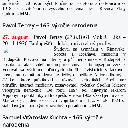
sumarizáciu 70 historických knižníc od 16. storočia do konca roka
1918. Je držiteľom najvyššieho ocenenia mesta Revúca Zlatý
Quirin.
-
MM-
Pavol Terray – 165. výročie narodenia
27. august
Pavol Terray
(27.8.1861 Mokrá Lúka –
-
20.11.1926 Budapešť) – lekár, univerzitný profesor
Študoval na gymnáziu v Rimavskej
Sobote a Rožňave, medicínu v
Budapešti. Pracoval na internej a pľúcnej klinike v Budapešti a
pôsobil aj ako učiteľ internej medicíny na tamojšej univerzite.
Venoval sa výskumu pľúcnych chorôb súvisiacich s látkovou
premenou, najmä problematike liečby diabetikov. Autor odborných
článkov, ktoré publikoval v rôznych periodikách. Spoluautor
príručky internej medicíny, zostavovateľ ročenky Spolku lekárov
verejných nemocníc. Od roku 1894 bol hlavným lekárom
Apponyiho polikliniky v Budapešti. V roku 1902 získal jednu z cien
Maďarskej akadémie vied za svoju knižnú súťaž. V roku 1924 sa
stal hlavným uhorským zdravotným poradcom.
-
MM-
Samuel Víťazoslav Kuchta – 165. výročie
narodenia