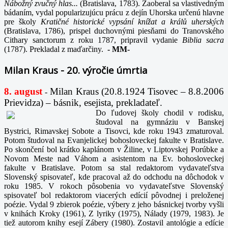
Nábožný zvučný hlas...
(Bratislava, 1783). Zaoberal sa vlastivedným
bádaním, vydal popularizujúcu prácu z dejín Uhorska určenú hlavne
pre školy
Kratičné historické vypsání knížat a králů uherských
(Bratislava, 1786), prispel duchovnými piesňami do Tranovského
Cithary sanctorum z roku 1787, pripravil vydanie
Biblia sacra
(1787). Prekladal z maďarčiny.
-
MM-
Milan Kraus - 20. výročie úmrtia
8. august
Milan Kraus (20.8.1924 Tisovec – 8.8.2006
-
Prievidza) – básnik, esejista, prekladateľ.
Do ľudovej školy chodil v rodisku,
študoval na gymnáziu v Banskej
Bystrici, Rimavskej Sobote a Tisovci, kde roku 1943 zmaturoval.
Potom študoval na Evanjelickej bohosloveckej fakulte v Bratislave.
Po skončení bol krátko kaplánom v Žiline, v Liptovskej Porúbke a
Novom Meste nad Váhom a asistentom na Ev. bohosloveckej
fakulte v Bratislave. Potom sa stal redaktorom vydavateľstva
Slovenský spisovateľ, kde pracoval až do odchodu na dôchodok v
roku 1985. V rokoch pôsobenia vo vydavateľstve Slovenský
spisovateľ bol redaktorom viacerých edícií pôvodnej i preloženej
poézie. Vydal 9 zbierok poézie, výbery z jeho básnickej tvorby vyšli
v knihách Kroky (1961), Z lyriky (1975), Nálady (1979, 1983). Je
tiež autorom knihy esejí Zábery (1980). Zostavil antológie a edície