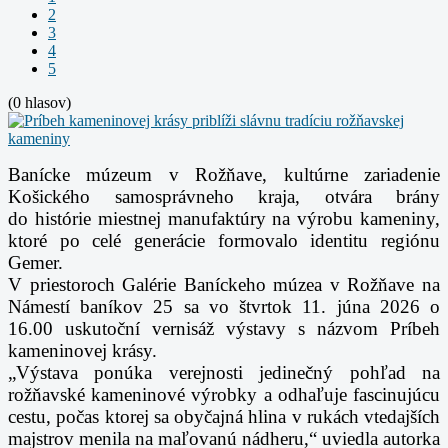
2
3
4
5
(0 hlasov)
Banícke múzeum v Rožňave, kultúrne zariadenie
Košického samosprávneho kraja, otvára brány
do
histórie miestnej manufaktúry na výrobu kameniny,
ktoré po celé generácie formovalo identitu
regiónu
Gemer.
V priestoroch Galérie Baníckeho múzea v Rožňave na
Námestí baníkov 25 sa vo štvrtok 11. júna
2026 o
16.00 uskutoční vernisáž výstavy s názvom Príbeh
kameninovej krásy.
„Výstava ponúka verejnosti jedinečný pohľad na
rožňavské kameninové výrobky a odhaľuje
fascinujúcu
cestu, počas ktorej sa obyčajná hlina v rukách vtedajších
majstrov menila na maľovanú
nádheru,“ uviedla autorka