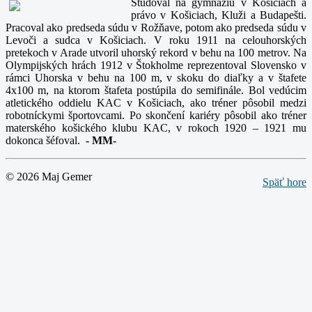
Študoval na gymnáziu v Košiciach a
právo v Košiciach, Kluži a Budapešti.
Pracoval ako predseda súdu v Rožňave, potom ako predseda súdu v
Levoči a sudca v Košiciach. V roku 1911 na celouhorských
pretekoch v Arade utvoril uhorský rekord v behu na 100 metrov. Na
Olympijských hrách 1912 v Štokholme reprezentoval Slovensko v
rámci Uhorska v behu na 100 m, v skoku do diaľky a v štafete
4x100 m, na ktorom štafeta postúpila do semifinále. Bol vedúcim
atletického oddielu KAC v Košiciach, ako tréner pôsobil medzi
robotníckymi športovcami. Po skončení kariéry pôsobil ako tréner
materského košického klubu KAC, v rokoch 1920 – 1921 mu
dokonca šéfoval.
-
MM-
© 2026 Maj Gemer
Späť hore