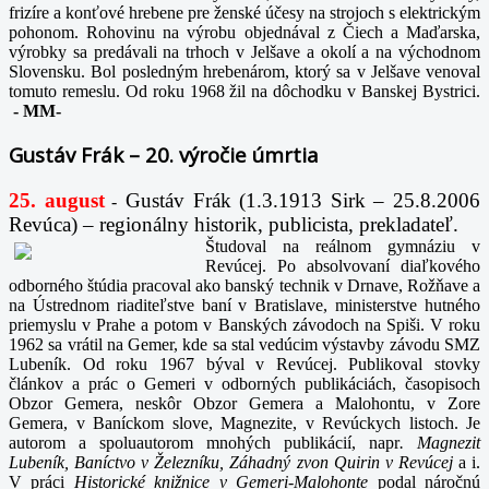
frizíre a konťové hrebene pre ženské účesy na strojoch s elektrickým
pohonom. Rohovinu na výrobu objednával z Čiech a Maďarska,
výrobky sa predávali na trhoch v Jelšave a okolí a na východnom
Slovensku. Bol posledným hrebenárom, ktorý sa v Jelšave venoval
tomuto remeslu. Od roku 1968 žil na dôchodku v Banskej Bystrici.
-
MM-
Gustáv Frák – 20. výročie úmrtia
25. august
Gustáv Frák
(1.3.1913 Sirk – 25.8.2006
-
Revúca) – regionálny historik, publicista, prekladateľ.
Študoval na reálnom gymnáziu v
Revúcej. Po absolvovaní diaľkového
odborného štúdia pracoval ako banský technik v Drnave, Rožňave a
na Ústrednom riaditeľstve baní v Bratislave, ministerstve hutného
priemyslu v Prahe a potom v Banských závodoch na Spiši. V roku
1962 sa vrátil na Gemer, kde sa stal vedúcim výstavby závodu SMZ
Lubeník. Od roku 1967 býval v Revúcej. Publikoval stovky
článkov a prác o Gemeri v odborných publikáciách, časopisoch
Obzor Gemera, neskôr Obzor Gemera a Malohontu, v Zore
Gemera, v Baníckom slove, Magnezite, v Revúckych listoch. Je
autorom a spoluautorom mnohých publikácií, napr
. Magnezit
Lubeník, Baníctvo v Železníku, Záhadný zvon Quirin v Revúcej
a i.
V práci
Historické knižnice v Gemeri-Malohonte
podal náročnú