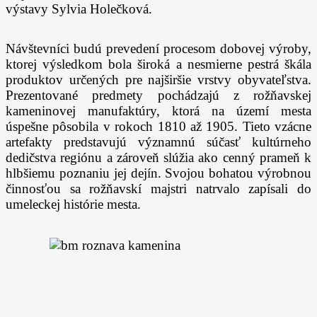
výstavy Sylvia Holečková.
Návštevníci budú prevedení procesom dobovej výroby,
ktorej výsledkom bola široká a nesmierne
pestrá škála
produktov určených pre najširšie vrstvy obyvateľstva.
Prezentované predmety
pochádzajú z rožňavskej
kameninovej manufaktúry, ktorá na území mesta
úspešne pôsobila v
rokoch 1810 až 1905. Tieto vzácne
artefakty predstavujú významnú súčasť kultúrneho
dedičstva
regiónu a zároveň slúžia ako cenný prameň k
hlbšiemu poznaniu jej dejín. Svojou bohatou
výrobnou
činnosťou sa rožňavskí majstri natrvalo zapísali do
umeleckej histórie mesta.