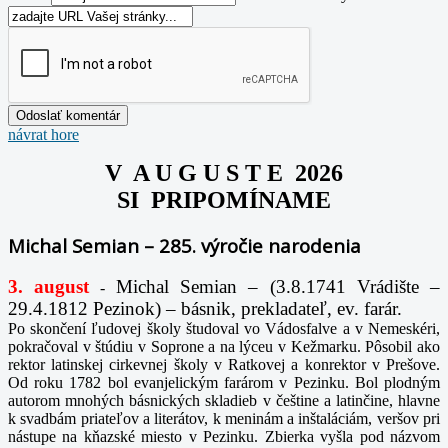
návrat hore
V A U G U S T E 2026
SI PRIPOMÍNAME
Michal Semian – 285. výročie narodenia
3. august
Michal Semian – (3.8.1741 Vrádište –
-
29.4.1812 Pezinok) – básnik, prekladateľ, ev. farár.
Po skončení ľudovej školy študoval vo Vádosfalve a v Nemeskéri,
pokračoval v štúdiu v Soprone a na lýceu v Kežmarku. Pôsobil ako
rektor latinskej cirkevnej školy v Ratkovej a konrektor v Prešove.
Od roku 1782 bol evanjelickým farárom v Pezinku. Bol plodným
autorom mnohých básnických skladieb v češtine a latinčine, hlavne
k svadbám priateľov a literátov, k meninám a inštaláciám, veršov pri
nástupe na kňazské miesto v Pezinku. Zbierka vyšla pod názvom