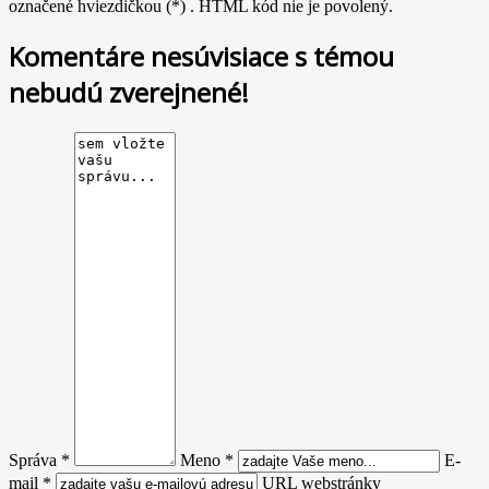
označené hviezdičkou (*) . HTML kód nie je povolený.
Komentáre nesúvisiace s témou
nebudú zverejnené!
Správa *
Meno *
E-
mail *
URL webstránky