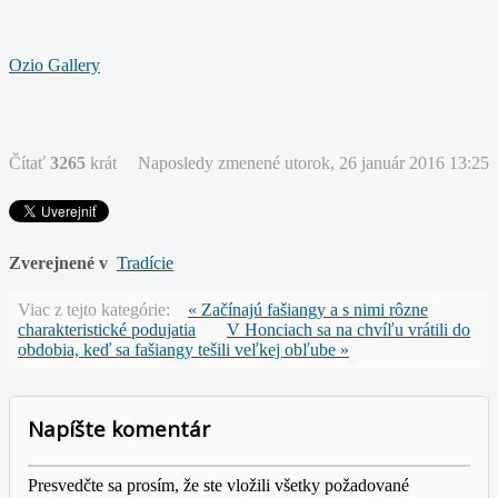
Ozio Gallery
Čítať
3265
krát
Naposledy zmenené utorok, 26 január 2016 13:25
Zverejnené v
Tradície
Viac z tejto kategórie:
« Začínajú fašiangy a s nimi rôzne
charakteristické podujatia
V Honciach sa na chvíľu vrátili do
obdobia, keď sa fašiangy tešili veľkej obľube »
Napíšte komentár
Presvedčte sa prosím, že ste vložili všetky požadované