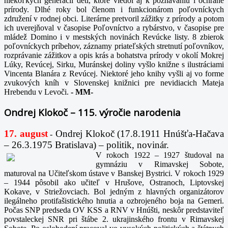
niekoľkých generácií detí, ktoré viedol aj k poznávaniu i ochrane
prírody. Dlhé roky bol členom i funkcionárom poľovníckych
združení v rodnej obci. Literárne pretvoril zážitky z prírody a potom
ich uverejňoval v časopise Poľovníctvo a rybárstvo, v časopise pre
mládež Domino i v mestských novinách Revúcke listy. 8 zbierok
poľovníckych príbehov, záznamy priateľských stretnutí poľovníkov,
rozprávanie zážitkov a opis krás a bohatstva prírody v okolí Mokrej
Lúky, Revúcej, Sirku, Muránskej doliny vyšlo knižne s ilustráciami
Vincenta Blanára z Revúcej. Niektoré jeho knihy vyšli aj vo forme
zvukových kníh v Slovenskej knižnici pre nevidiacich Mateja
Hrebendu v Levoči.
-
MM-
Ondrej Klokoč – 115. výročie narodenia
17. august
Ondrej Klokoč (17.8.1911 Hnúšťa-Hačava
-
– 26.3.1975 Bratislava) – politik, novinár.
V rokoch 1922 – 1927 študoval na
gymnáziu v Rimavskej Sobote,
maturoval na Učiteľskom ústave v Banskej Bystrici. V rokoch 1929
– 1944 pôsobil ako učiteľ v Hrušove, Ostranoch, Liptovskej
Kokave, v Striežovciach. Bol jedným z hlavných organizátorov
ilegálneho protifašistického hnutia a ozbrojeného boja na Gemeri.
Počas SNP predseda OV KSS a RNV v Hnúšti, neskôr predstaviteľ
povstaleckej SNR pri štábe 2. ukrajinského frontu v Rimavskej