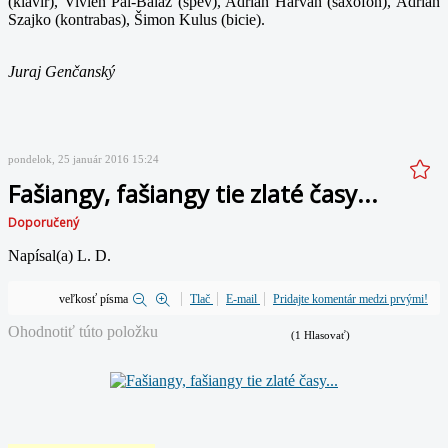
(klavír), Vivien Pál-Baláž (spev), Adrian Harvan (saxofón), Adrian
Szajko (kontrabas), Šimon Kulus (bicie).
Juraj Genčanský
pondelok, 25 január 2016 15:24
Fašiangy, fašiangy tie zlaté časy...
Doporučený
Napísal(a) L. D.
veľkosť písma
Tlač
E-mail
Pridajte komentár medzi prvými!
Ohodnotiť túto položku
(1 Hlasovať)