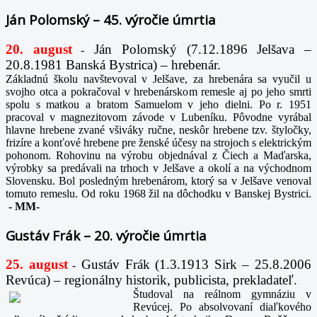
Ján Polomský – 45. výročie úmrtia
20. august
Ján Polomský (7.12.1896 Jelšava –
-
20.8.1981 Banská Bystrica) – hrebenár.
Základnú školu navštevoval v Jelšave, za hrebenára sa vyučil u
svojho otca a pokračoval v hrebenárskom remesle aj po jeho smrti
spolu s matkou a bratom Samuelom v jeho dielni. Po r. 1951
pracoval v magnezitovom závode v Lubeníku. Pôvodne vyrábal
hlavne hrebene zvané všiváky ručne, neskôr hrebene tzv. štyločky,
frizíre a konťové hrebene pre ženské účesy na strojoch s elektrickým
pohonom. Rohovinu na výrobu objednával z Čiech a Maďarska,
výrobky sa predávali na trhoch v Jelšave a okolí a na východnom
Slovensku. Bol posledným hrebenárom, ktorý sa v Jelšave venoval
tomuto remeslu. Od roku 1968 žil na dôchodku v Banskej Bystrici.
-
MM-
Gustáv Frák – 20. výročie úmrtia
25. august
Gustáv Frák
(1.3.1913 Sirk – 25.8.2006
-
Revúca) – regionálny historik, publicista, prekladateľ.
Študoval na reálnom gymnáziu v
Revúcej. Po absolvovaní diaľkového