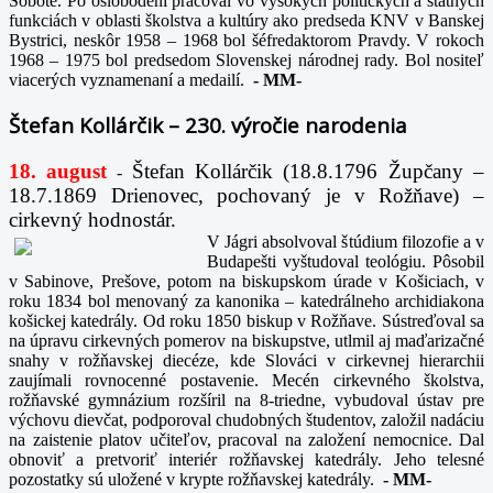
Sobote. Po oslobodení pracoval vo vysokých politických a štátnych
funkciách v oblasti školstva a kultúry ako predseda KNV v Banskej
Bystrici, neskôr 1958 – 1968 bol šéfredaktorom Pravdy. V rokoch
1968 – 1975 bol predsedom Slovenskej národnej rady. Bol nositeľ
viacerých vyznamenaní a medailí.
-
MM-
Štefan Kollárčik – 230. výročie narodenia
18. august
Štefan Kollárčik (18.8.1796 Župčany –
-
18.7.1869 Drienovec, pochovaný je v Rožňave) –
cirkevný hodnostár.
V Jágri absolvoval štúdium filozofie a v
Budapešti vyštudoval teológiu. Pôsobil
v Sabinove, Prešove, potom na biskupskom úrade v Košiciach, v
roku 1834 bol menovaný za kanonika – katedrálneho archidiakona
košickej katedrály. Od roku 1850 biskup v Rožňave. Sústreďoval sa
na úpravu cirkevných pomerov na biskupstve, utlmil aj maďarizačné
snahy v rožňavskej diecéze, kde Slováci v cirkevnej hierarchii
zaujímali rovnocenné postavenie. Mecén cirkevného školstva,
rožňavské gymnázium rozšíril na 8-triedne, vybudoval ústav pre
výchovu dievčat, podporoval chudobných študentov, založil nadáciu
na zaistenie platov učiteľov, pracoval na založení nemocnice. Dal
obnoviť a pretvoriť interiér rožňavskej katedrály. Jeho telesné
pozostatky sú uložené v krypte rožňavskej katedrály.
-
MM-