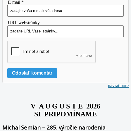
E-mail *
URL webstránky
návrat hore
V A U G U S T E 2026
SI PRIPOMÍNAME
Michal Semian – 285. výročie narodenia