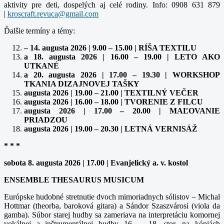
aktivity pre deti, dospelých aj celé rodiny. Info: 0908 631 879
|
Ďalšie termíny a témy:
– 14. augusta 2026 | 9.00 – 15.00 | RÍŠA TEXTILU
a 18. augusta 2026 | 16.00 – 19.00 | LETO AKO
UTKANÉ
a 20. augusta 2026 | 17.00 – 19.30 | WORKSHOP
TKANIA DIZAJNOVEJ TAŠKY
augusta 2026 | 19.00 – 21.00 | TEXTILNÝ VEČER
augusta 2026 | 16.00 – 18.00 | TVORENIE Z FILCU
augusta 2026 | 17.00 – 20.00 | MAĽOVANIE
PRIADZOU
augusta 2026 | 19.00 – 20.30 | LETNÁ VERNISÁŽ
* * *
sobota 8. augusta 2026 | 17.00 | Evanjelický a. v. kostol
ENSEMBLE THESAURUS MUSICUM
Európske hudobné stretnutie dvoch mimoriadnych sólistov – Michal
Hottmar (theorba, baroková gitara) a Sándor Szaszvárosi (viola da
gamba). Súbor starej hudby sa zameriava na interpretáciu komornej
vokálnej a inštrumentálnej hudby 16. – 18. stor. na kópiách