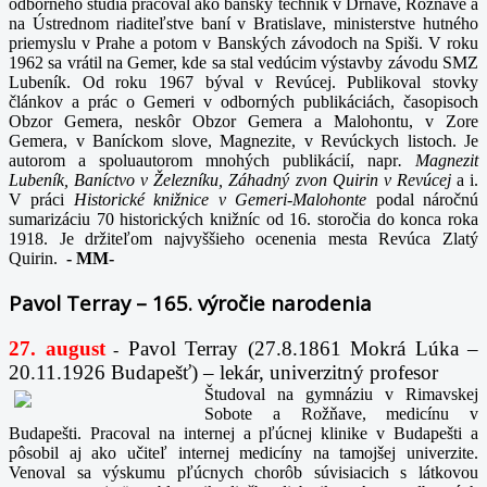
odborného štúdia pracoval ako banský technik v Drnave, Rožňave a
na Ústrednom riaditeľstve baní v Bratislave, ministerstve hutného
priemyslu v Prahe a potom v Banských závodoch na Spiši. V roku
1962 sa vrátil na Gemer, kde sa stal vedúcim výstavby závodu SMZ
Lubeník. Od roku 1967 býval v Revúcej. Publikoval stovky
článkov a prác o Gemeri v odborných publikáciách, časopisoch
Obzor Gemera, neskôr Obzor Gemera a Malohontu, v Zore
Gemera, v Baníckom slove, Magnezite, v Revúckych listoch. Je
autorom a spoluautorom mnohých publikácií, napr
. Magnezit
Lubeník, Baníctvo v Železníku, Záhadný zvon Quirin v Revúcej
a i.
V práci
Historické knižnice v Gemeri-Malohonte
podal náročnú
sumarizáciu 70 historických knižníc od 16. storočia do konca roka
1918. Je držiteľom najvyššieho ocenenia mesta Revúca Zlatý
Quirin.
-
MM-
Pavol Terray – 165. výročie narodenia
27. august
Pavol Terray
(27.8.1861 Mokrá Lúka –
-
20.11.1926 Budapešť) – lekár, univerzitný profesor
Študoval na gymnáziu v Rimavskej
Sobote a Rožňave, medicínu v
Budapešti. Pracoval na internej a pľúcnej klinike v Budapešti a
pôsobil aj ako učiteľ internej medicíny na tamojšej univerzite.
Venoval sa výskumu pľúcnych chorôb súvisiacich s látkovou