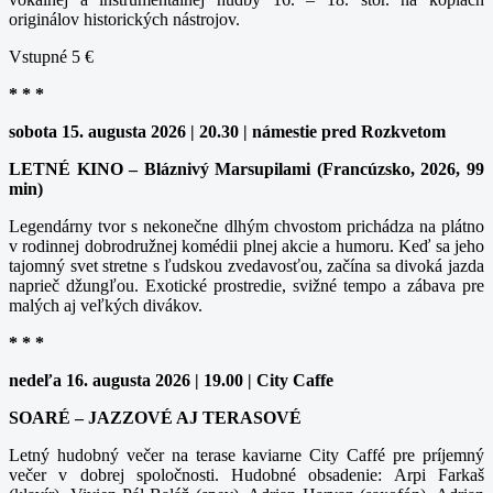
originálov historických nástrojov.
Vstupné 5 €
* * *
sobota 15. augusta 2026 | 20.30 | námestie pred Rozkvetom
LETNÉ KINO – Bláznivý Marsupilami (Francúzsko, 2026, 99
min)
Legendárny tvor s nekonečne dlhým chvostom prichádza na plátno
v rodinnej dobrodružnej komédii plnej akcie a humoru. Keď sa jeho
tajomný svet stretne s ľudskou zvedavosťou, začína sa divoká jazda
naprieč džungľou. Exotické prostredie, svižné tempo a zábava pre
malých aj veľkých divákov.
* * *
nedeľa 16. augusta 2026 | 19.00 | City Caffe
SOARÉ – JAZZOVÉ AJ TERASOVÉ
Letný hudobný večer na terase kaviarne City Caffé pre príjemný
večer v dobrej spoločnosti. Hudobné obsadenie: Arpi Farkaš