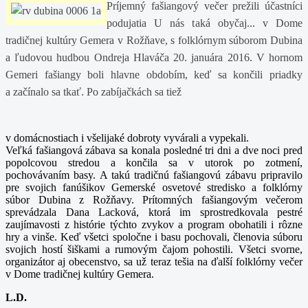
Príjemný fašiangový večer prežili účastníci
podujatia U nás taká obyčaj... v Dome
tradičnej kultúry Gemera v Rožňave, s folklórnym súborom Dubina
a ľudovou hudbou Ondreja Hlaváča 20. januára 2016. V hornom
Gemeri fašiangy boli hlavne obdobím, keď sa končili priadky
a začínalo sa tkať. Po zabíjačkách sa tiež
v domácnostiach i všelijaké dobroty vyvárali a vypekali.
Veľká fašiangová zábava sa konala posledné tri dni a dve noci pred
popolcovou stredou
a končila sa v utorok po zotmení,
pochovávaním basy. A takú tradičnú fašiangovú zábavu pripravilo
pre svojich fanúšikov Gemerské osvetové stredisko a folklórny
súbor Dubina z Rožňavy. Prítomných fašiangovým večerom
sprevádzala Dana Lacková, ktorá im sprostredkovala pestré
zaujímavosti z histórie týchto zvykov a program obohatili i rôzne
hry a vinše. Keď všetci spoločne i basu pochovali, členovia súboru
svojich hostí šiškami a rumovým čajom pohostili. Všetci svorne,
organizátor aj obecenstvo, sa už teraz tešia na ďalší folklórny večer
v Dome tradičnej kultúry Gemera.
L.D.