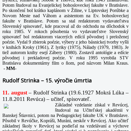
Potom študoval na Evanjelickej bohosloveckej fakulte v Bratislave.
Po skončení bol krátko kaplánom v Žiline, v Liptovskej Porúbke a
Novom Meste nad Váhom a asistentom na Ev. bohosloveckej
fakulte v Bratislave. Potom sa stal redaktorom vydavateľstva
Slovenský spisovateľ, kde pracoval až do odchodu na dôchodok v
roku 1985. V rokoch pôsobenia vo vydavateľstve Slovenský
spisovateľ bol redaktorom viacerých edícií pôvodnej i preloženej
poézie. Vydal 9 zbierok poézie, výbery z jeho básnickej tvorby vyšli
v knihách Kroky (1961), Z lyriky (1975), Nálady (1979, 1983). Je
tiež autorom knihy esejí Zábery (1980). Zostavil antológie a edície
pôvodnej i prekladovej poézie. V roku 1995 vyrobila STV
Bratislava dokumentárny film o ňom, pod názvom Milan Kraus.
-
MM-
Rudolf Strinka – 15. výročie úmrtia
11. august
– Rudolf Strinka (19.6.1927 Mokrá Lúka –
11.8.2011 Revúca) – učiteľ, spisovateľ.
Základné vzdelanie získal v Revúcej,
študoval na Učiteľskej akadémii v
Banskej Štiavnici, potom na Pedagogickej fakulte UK v Bratislave.
Pôsobil v Revúčke, Kopráši, Muráni, neskôr v Revúcej. Ako učiteľ
základnej školy v Revúcej sa podieľal na vzdelávaní a výchove