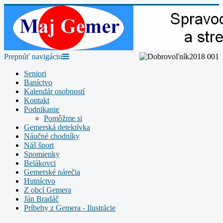
Prepnúť navigáciu
Seniori
Baníctvo
Kalendár osobností
Kontakt
Podnikanie
Pomôžme si
Gemerská detektívka
Náučné chodníky
Náš šport
Spomienky
Belákovci
Gemerské nárečia
Hutníctvo
Z obcí Gemera
Ján Bradáč
Príbehy z Gemera - Ilustrácie