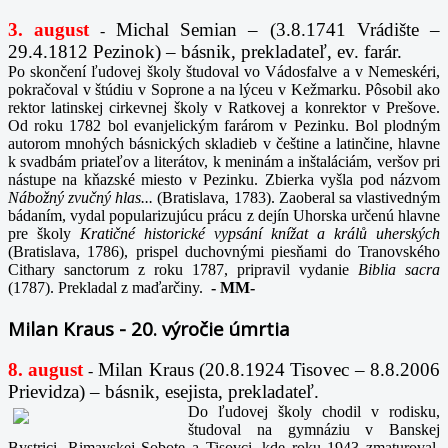
3. august
Michal Semian – (3.8.1741 Vrádište –
-
29.4.1812 Pezinok) – básnik, prekladateľ, ev. farár.
Po skončení ľudovej školy študoval vo Vádosfalve a v Nemeskéri,
pokračoval v štúdiu v Soprone a na lýceu v Kežmarku. Pôsobil ako
rektor latinskej cirkevnej školy v Ratkovej a konrektor v Prešove.
Od roku 1782 bol evanjelickým farárom v Pezinku. Bol plodným
autorom mnohých básnických skladieb v češtine a latinčine, hlavne
k svadbám priateľov a literátov, k meninám a inštaláciám, veršov pri
nástupe na kňazské miesto v Pezinku. Zbierka vyšla pod názvom
Nábožný zvučný hlas...
(Bratislava, 1783). Zaoberal sa vlastivedným
bádaním, vydal popularizujúcu prácu z dejín Uhorska určenú hlavne
pre školy
Kratičné historické vypsání knížat a králů uherských
(Bratislava, 1786), prispel duchovnými piesňami do Tranovského
Cithary sanctorum z roku 1787, pripravil vydanie
Biblia sacra
(1787). Prekladal z maďarčiny.
-
MM-
Milan Kraus - 20. výročie úmrtia
8. august
Milan Kraus (20.8.1924 Tisovec – 8.8.2006
-
Prievidza) – básnik, esejista, prekladateľ.
Do ľudovej školy chodil v rodisku,
študoval na gymnáziu v Banskej
Bystrici, Rimavskej Sobote a Tisovci, kde roku 1943 zmaturoval.