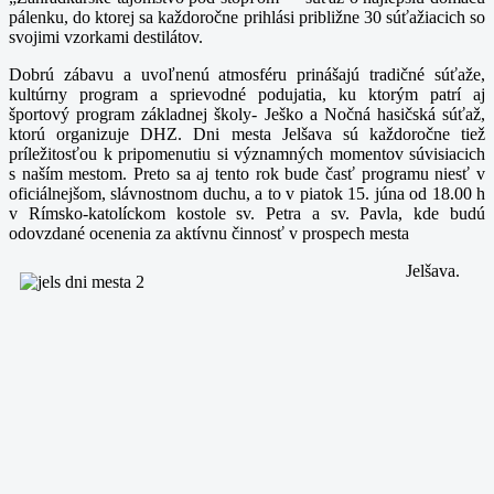
pálenku, do ktorej sa každoročne prihlási približne 30 súťažiacich so
svojimi vzorkami destilátov.
Dobrú zábavu a uvoľnenú atmosféru prinášajú tradičné súťaže,
kultúrny program a sprievodné podujatia, ku ktorým patrí aj
športový program základnej školy- Ješko a Nočná hasičská súťaž,
ktorú organizuje DHZ. Dni mesta Jelšava sú každoročne tiež
príležitosťou k pripomenutiu si významných momentov súvisiacich
s naší
m mestom. Preto sa aj tento rok bude časť programu niesť v
oficiálnejšom, slávnostnom duchu, a to v piatok 15. júna od 18.00 h
v Rímsko-katolíckom kostole sv. Petra a sv. Pavla, kde budú
odovzdané ocenenia za aktívnu činnosť v prospech mesta
Jelšava.