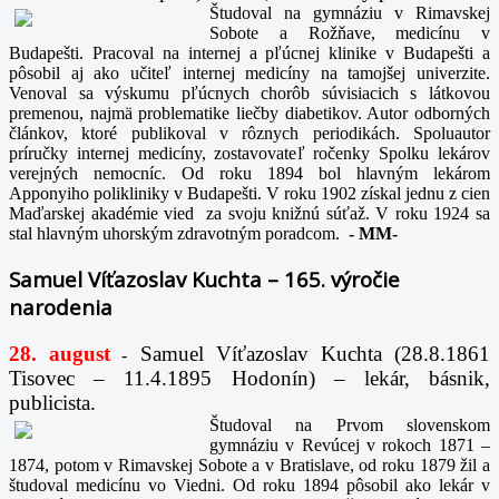
Študoval na gymnáziu v Rimavskej
Sobote a Rožňave, medicínu v
Budapešti. Pracoval na internej a pľúcnej klinike v Budapešti a
pôsobil aj ako učiteľ internej medicíny na tamojšej univerzite.
Venoval sa výskumu pľúcnych chorôb súvisiacich s látkovou
premenou, najmä problematike liečby diabetikov. Autor odborných
článkov, ktoré publikoval v rôznych periodikách. Spoluautor
príručky internej medicíny, zostavovateľ ročenky Spolku lekárov
verejných nemocníc. Od roku 1894 bol hlavným lekárom
Apponyiho polikliniky v Budapešti. V roku 1902 získal jednu z cien
Maďarskej akadémie vied za svoju knižnú súťaž. V roku 1924 sa
stal hlavným uhorským zdravotným poradcom.
-
MM-
Samuel Víťazoslav Kuchta – 165. výročie
narodenia
28. august
Samuel Víťazoslav Kuchta (28.8.1861
-
Tisovec – 11.4.1895 Hodonín) – lekár, básnik,
publicista.
Študoval na Prvom slovenskom
gymnáziu v Revúcej v rokoch 1871 –
1874, potom v Rimavskej Sobote a v Bratislave, od roku 1879 žil a
študoval medicínu vo Viedni. Od roku 1894 pôsobil ako lekár v