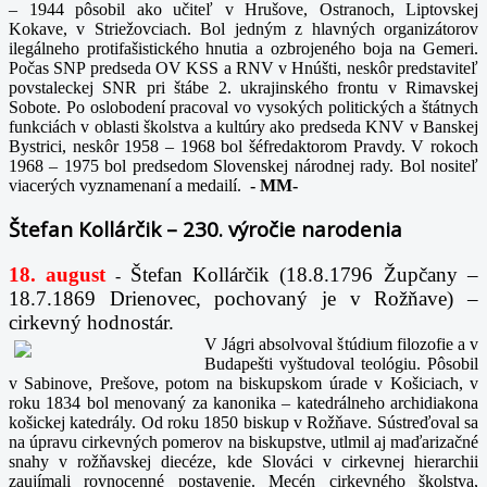
– 1944 pôsobil ako učiteľ v Hrušove, Ostranoch, Liptovskej
Kokave, v Striežovciach. Bol jedným z hlavných organizátorov
ilegálneho protifašistického hnutia a ozbrojeného boja na Gemeri.
Počas SNP predseda OV KSS a RNV v Hnúšti, neskôr predstaviteľ
povstaleckej SNR pri štábe 2. ukrajinského frontu v Rimavskej
Sobote. Po oslobodení pracoval vo vysokých politických a štátnych
funkciách v oblasti školstva a kultúry ako predseda KNV v Banskej
Bystrici, neskôr 1958 – 1968 bol šéfredaktorom Pravdy. V rokoch
1968 – 1975 bol predsedom Slovenskej národnej rady. Bol nositeľ
viacerých vyznamenaní a medailí.
-
MM-
Štefan Kollárčik – 230. výročie narodenia
18. august
Štefan Kollárčik (18.8.1796 Župčany –
-
18.7.1869 Drienovec, pochovaný je v Rožňave) –
cirkevný hodnostár.
V Jágri absolvoval štúdium filozofie a v
Budapešti vyštudoval teológiu. Pôsobil
v Sabinove, Prešove, potom na biskupskom úrade v Košiciach, v
roku 1834 bol menovaný za kanonika – katedrálneho archidiakona
košickej katedrály. Od roku 1850 biskup v Rožňave. Sústreďoval sa
na úpravu cirkevných pomerov na biskupstve, utlmil aj maďarizačné
snahy v rožňavskej diecéze, kde Slováci v cirkevnej hierarchii
zaujímali rovnocenné postavenie. Mecén cirkevného školstva,