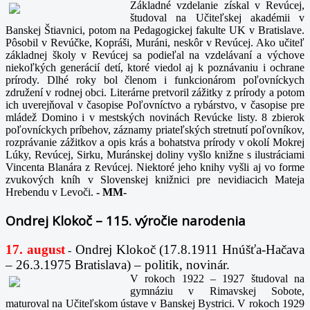
Základné vzdelanie získal v Revúcej,
študoval na Učiteľskej akadémii v
Banskej Štiavnici, potom na Pedagogickej fakulte UK v Bratislave.
Pôsobil v Revúčke, Kopráši, Muráni, neskôr v Revúcej. Ako učiteľ
základnej školy v Revúcej sa podieľal na vzdelávaní a výchove
niekoľkých generácií detí, ktoré viedol aj k poznávaniu i ochrane
prírody. Dlhé roky bol členom i funkcionárom poľovníckych
združení v rodnej obci. Literárne pretvoril zážitky z prírody a potom
ich uverejňoval v časopise Poľovníctvo a rybárstvo, v časopise pre
mládež Domino i v mestských novinách Revúcke listy. 8 zbierok
poľovníckych príbehov, záznamy priateľských stretnutí poľovníkov,
rozprávanie zážitkov a opis krás a bohatstva prírody v okolí Mokrej
Lúky, Revúcej, Sirku, Muránskej doliny vyšlo knižne s ilustráciami
Vincenta Blanára z Revúcej. Niektoré jeho knihy vyšli aj vo forme
zvukových kníh v Slovenskej knižnici pre nevidiacich Mateja
Hrebendu v Levoči.
-
MM-
Ondrej Klokoč – 115. výročie narodenia
17. august
Ondrej Klokoč (17.8.1911 Hnúšťa-Hačava
-
– 26.3.1975 Bratislava) – politik, novinár.
V rokoch 1922 – 1927 študoval na
gymnáziu v Rimavskej Sobote,
maturoval na Učiteľskom ústave v Banskej Bystrici. V rokoch 1929