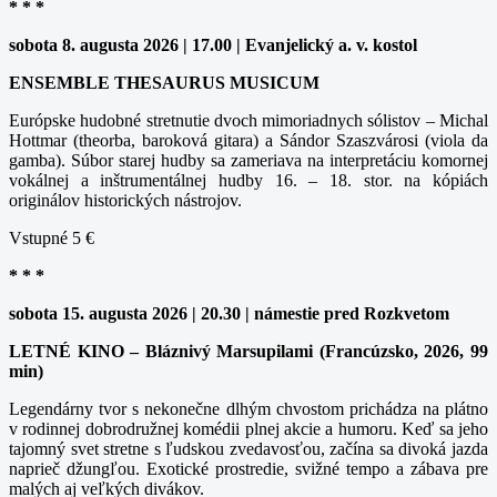
* * *
sobota 8. augusta 2026 | 17.00 | Evanjelický a. v. kostol
ENSEMBLE THESAURUS MUSICUM
Európske hudobné stretnutie dvoch mimoriadnych sólistov – Michal
Hottmar (theorba, baroková gitara) a Sándor Szaszvárosi (viola da
gamba). Súbor starej hudby sa zameriava na interpretáciu komornej
vokálnej a inštrumentálnej hudby 16. – 18. stor. na kópiách
originálov historických nástrojov.
Vstupné 5 €
* * *
sobota 15. augusta 2026 | 20.30 | námestie pred Rozkvetom
LETNÉ KINO – Bláznivý Marsupilami (Francúzsko, 2026, 99
min)
Legendárny tvor s nekonečne dlhým chvostom prichádza na plátno
v rodinnej dobrodružnej komédii plnej akcie a humoru. Keď sa jeho
tajomný svet stretne s ľudskou zvedavosťou, začína sa divoká jazda
naprieč džungľou. Exotické prostredie, svižné tempo a zábava pre
malých aj veľkých divákov.