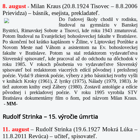
8. august
Milan Kraus (20.8.1924 Tisovec – 8.8.2006
-
Prievidza) – básnik, esejista, prekladateľ.
Do ľudovej školy chodil v rodisku,
študoval na gymnáziu v Banskej
Bystrici, Rimavskej Sobote a Tisovci, kde roku 1943 zmaturoval.
Potom študoval na Evanjelickej bohosloveckej fakulte v Bratislave.
Po skončení bol krátko kaplánom v Žiline, v Liptovskej Porúbke a
Novom Meste nad Váhom a asistentom na Ev. bohosloveckej
fakulte v Bratislave. Potom sa stal redaktorom vydavateľstva
Slovenský spisovateľ, kde pracoval až do odchodu na dôchodok v
roku 1985. V rokoch pôsobenia vo vydavateľstve Slovenský
spisovateľ bol redaktorom viacerých edícií pôvodnej i preloženej
poézie. Vydal 9 zbierok poézie, výbery z jeho básnickej tvorby vyšli
v knihách Kroky (1961), Z lyriky (1975), Nálady (1979, 1983). Je
tiež autorom knihy esejí Zábery (1980). Zostavil antológie a edície
pôvodnej i prekladovej poézie. V roku 1995 vyrobila STV
Bratislava dokumentárny film o ňom, pod názvom Milan Kraus.
-
MM-
Rudolf Strinka – 15. výročie úmrtia
11. august
– Rudolf Strinka (19.6.1927 Mokrá Lúka –
11.8.2011 Revúca) – učiteľ, spisovateľ.