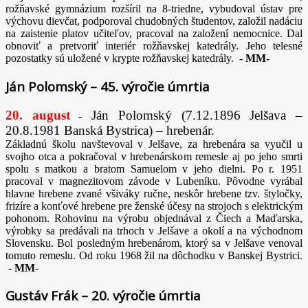
rožňavské gymnázium rozšíril na 8-triedne, vybudoval ústav pre
výchovu dievčat, podporoval chudobných študentov, založil nadáciu
na zaistenie platov učiteľov, pracoval na založení nemocnice. Dal
obnoviť a pretvoriť interiér rožňavskej katedrály. Jeho telesné
pozostatky sú uložené v krypte rožňavskej katedrály.
-
MM-
Ján Polomský – 45. výročie úmrtia
20. august
Ján Polomský (7.12.1896 Jelšava –
-
20.8.1981 Banská Bystrica) – hrebenár.
Základnú školu navštevoval v Jelšave, za hrebenára sa vyučil u
svojho otca a pokračoval v hrebenárskom remesle aj po jeho smrti
spolu s matkou a bratom Samuelom v jeho dielni. Po r. 1951
pracoval v magnezitovom závode v Lubeníku. Pôvodne vyrábal
hlavne hrebene zvané všiváky ručne, neskôr hrebene tzv. štyločky,
frizíre a konťové hrebene pre ženské účesy na strojoch s elektrickým
pohonom. Rohovinu na výrobu objednával z Čiech a Maďarska,
výrobky sa predávali na trhoch v Jelšave a okolí a na východnom
Slovensku. Bol posledným hrebenárom, ktorý sa v Jelšave venoval
tomuto remeslu. Od roku 1968 žil na dôchodku v Banskej Bystrici.
-
MM-
Gustáv Frák – 20. výročie úmrtia