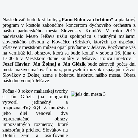
Nasledovať bude krst knihy
„Pánu Bohu za chrbtom“
a piatkový
program v kostole zakončíme koncertom dychového orchestra z
nášho partnerského mesta Slovenský Komlóš. V roku 2017
nadviazalo Mesto Jelšava užšiu spoluprácu s insitnými maliarmi
slovenského pôvodu z Kovačice (Srbsko), ktorých po úspešnej
výstave v mestskom múzeu opäť privítame v Jelšave. Pozývame vás
na vernisáž ich obrazov, ktorá sa bude konať v sobotu 16. júna o
17.00 h v Mestskom dome kultúry v Jelšave. Trojica umelcov –
Jozef Haviar, Ján Žolnaj a Ján Glózik
bude zároveň počas dní
mesta naživo maľovať obraz, pomyselnú mozaiku spájajúcu život
Slovákov z Dolnej zeme s bohatou históriou nášho mesta. Obraz
následne venujú Jelšave.
Počas 40 rokov maliarskej tvorby
si Ján Glózik (na fotografii)
vytvoril jedinečný a
rozpoznateľný štýl. Z množstva
jeho diel venoval dva
reprezentačné obrazy
impozantných rozmerov, ktoré
znázorňujú príchod Slovákov na
Dolnú zem a osídľovanie