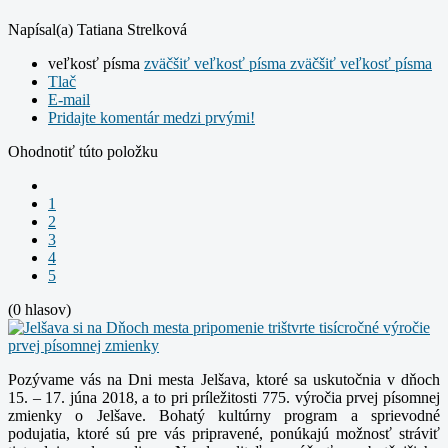
Napísal(a) Tatiana Strelková
veľkosť písma
zväčšiť veľkosť písma
zväčšiť veľkosť písma
Tlač
E-mail
Pridajte komentár medzi prvými!
Ohodnotiť túto položku
1
2
3
4
5
(0 hlasov)
Pozývame vás na Dni mesta Jelšava, ktoré sa uskutočnia v dňoch
15. – 17. júna 2018, a to pri príležitosti 775. výročia prvej písomnej
zmienky o Jelšave. Bohatý kultúrny program a sprievodné
podujatia, ktoré sú pre vás pripravené, ponúkajú možnosť stráviť