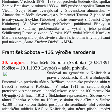
Hodoníne. V rokoch 1878 –1879 bol predseda študentského spolku
Zora v Bratislave, v rokoch 1883 – 1885 predseda spolku Tatran vo
Viedni. Svoje básne uverejňoval v Slovenskom almanachu, v
Almanachu mládeže slovenskej a v Pamätnici Tatrana. Z jeho básní
je najvýraznejší cyklus ľúbostnej poézie venovaný snúbenici Oľge
Kohútovej. V Slovenských pohľadoch publikoval články o
národnej a kultúrnej problematike a tu vyšiel aj jeho preklad
Schillerovej Piesne o zvone. V roku 1982 vydal Michal Kocák v
Martine monografiu o jeho živote a diele i s jeho literárnymi prácami
pod názvom „
Samo Kuchta: Dielo
“.
-
MM-
František Sobota – 135. výročie narodenia
30. august
František Sobota (Szobota) (30.8.1891
-
Košice – 10.1.1939 Levoča) – atlét, právnik.
Študoval na gymnáziu v Košiciach a
právo v Košiciach, Kluži a Budapešti.
Pracoval ako predseda súdu v Rožňave, potom ako predseda súdu v
Levoči a sudca v Košiciach. V roku 1911 na celouhorských
pretekoch v Arade utvoril uhorský rekord v behu na 100 metrov. Na
Olympijských hrách 1912 v Štokholme reprezentoval Slovensko v
rámci Uhorska v behu na 100 m, v skoku do diaľky a v štafete
4x100 m, na ktorom štafeta postúpila do semifinále. Bol vedúcim
atletického oddielu KAC v Košiciach, ako tréner pôsobil medzi