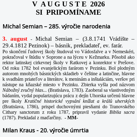
V A U G U S T E 2026
SI PRIPOMÍNAME
Michal Semian – 285. výročie narodenia
3. august
Michal Semian – (3.8.1741 Vrádište –
-
29.4.1812 Pezinok) – básnik, prekladateľ, ev. farár.
Po skončení ľudovej školy študoval vo Vádosfalve a v Nemeskéri,
pokračoval v štúdiu v Soprone a na lýceu v Kežmarku. Pôsobil ako
rektor latinskej cirkevnej školy v Ratkovej a konrektor v Prešove.
Od roku 1782 bol evanjelickým farárom v Pezinku. Bol plodným
autorom mnohých básnických skladieb v češtine a latinčine, hlavne
k svadbám priateľov a literátov, k meninám a inštaláciám, veršov pri
nástupe na kňazské miesto v Pezinku. Zbierka vyšla pod názvom
Nábožný zvučný hlas...
(Bratislava, 1783). Zaoberal sa vlastivedným
bádaním, vydal popularizujúcu prácu z dejín Uhorska určenú hlavne
pre školy
Kratičné historické vypsání knížat a králů uherských
(Bratislava, 1786), prispel duchovnými piesňami do Tranovského
Cithary sanctorum z roku 1787, pripravil vydanie
Biblia sacra
(1787). Prekladal z maďarčiny.
-
MM-
Milan Kraus - 20. výročie úmrtia