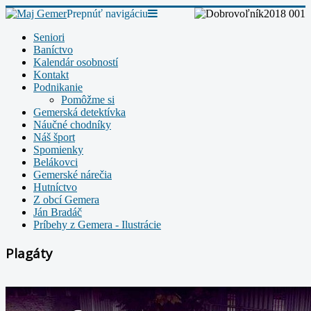
Prepnúť navigáciu
Seniori
Baníctvo
Kalendár osobností
Kontakt
Podnikanie
Pomôžme si
Gemerská detektívka
Náučné chodníky
Náš šport
Spomienky
Belákovci
Gemerské nárečia
Hutníctvo
Z obcí Gemera
Ján Bradáč
Príbehy z Gemera - Ilustrácie
Plagáty