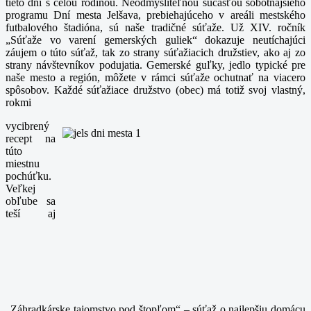
tieto dni s celou rodinou.
Neodmysliteľnou súčasťou sobotňajšieho
programu Dní mesta Jelšava, prebiehajúceho v areáli mestského
futbalového štadióna, sú naše tradičné súťaže. Už XIV. ročník
„Súťaže vo varení gemerských guliek“ dokazuje neutíchajúci
záujem o túto súťaž, tak zo strany súťažiacich družstiev, ako aj zo
strany návštevníkov podujatia. Gemerské guľky, jedlo typické pre
naše mesto a región, môžete v rámci súťaže ochutnať na viacero
spôsobov. Každé súťažiace družstvo (obec) má totiž svoj vlastný,
rokmi
vycibrený
recept na
túto
miestnu
pochúťku.
Veľkej
obľube sa
teší aj
„Záhradkárske tajomstvo pod štopľom“ – súťaž o najlepšiu domácu