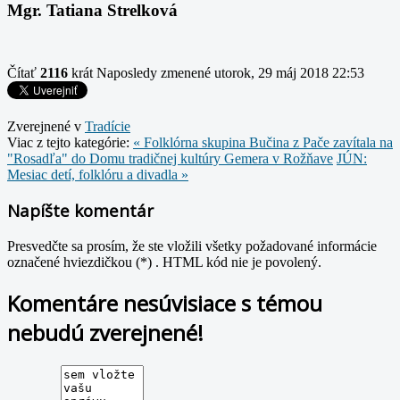
Mgr. Tatiana Strelková
Čítať
2116
krát
Naposledy zmenené utorok, 29 máj 2018 22:53
Zverejnené v
Tradície
Viac z tejto kategórie:
« Folklórna skupina Bučina z Pače zavítala na
"Rosadľa" do Domu tradičnej kultúry Gemera v Rožňave
JÚN:
Mesiac detí, folklóru a divadla »
Napíšte komentár
Presvedčte sa prosím, že ste vložili všetky požadované informácie
označené hviezdičkou (*) . HTML kód nie je povolený.
Komentáre nesúvisiace s témou
nebudú zverejnené!