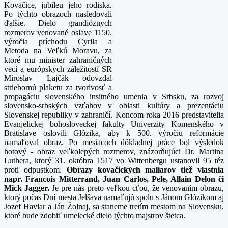
Kovačice, jubileu jeho rodiska.
Po týchto obrazoch nasledovali
ďalšie. Dielo grandióznych
rozmerov venované oslave 1150.
výročia príchodu Cyrila a
Metoda na Veľkú Moravu, za
ktoré mu minister zahraničných
vecí a európskych záležitostí SR
Miroslav Lajčák odovzdal
striebornú plaketu za tvorivosť a
propagáciu slovenského insitného umenia v Srbsku, za rozvoj
slovensko-srbských vzťahov v oblasti kultúry a prezentáciu
Slovenskej republiky v zahraničí. Koncom roka 2016 predstavitelia
Evanjelickej bohosloveckej fakulty Univerzity Komenského v
Bratislave oslovili Glózika, aby k 500. výročiu reformácie
namaľoval obraz. Po mesiacoch dôkladnej práce bol výsledok
hotový - obraz veľkolepých rozmerov, znázorňujúci Dr. Martina
Luthera, ktorý 31. októbra 1517 vo Wittenbergu ustanovil 95 téz
proti odpustkom.
Obrazy kovačických maliarov tiež vlastnia
napr. Francois Mitterrand, Juan Carlos, Pele, Allain Delon či
Mick Jagger.
Je pre nás preto veľkou cťou, že venovaním obrazu,
ktorý počas Dní mesta Jelšava namaľujú spolu s Jánom Glózikom aj
Jozef Haviar a Ján Žolnaj, sa staneme tretím mestom na Slovensku,
ktoré bude zdobiť umelecké dielo týchto majstrov štetca.