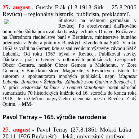
25. august
Gustáv Frák
(1.3.1913 Sirk – 25.8.2006
-
Revúca) – regionálny historik, publicista, prekladateľ.
Študoval na reálnom gymnáziu v
Revúcej. Po absolvovaní diaľkového
odborného štúdia pracoval ako banský technik v Drnave, Rožňave a
na Ústrednom riaditeľstve baní v Bratislave, ministerstve hutného
priemyslu v Prahe a potom v Banských závodoch na Spiši. V roku
1962 sa vrátil na Gemer, kde sa stal vedúcim výstavby závodu SMZ
Lubeník. Od roku 1967 býval v Revúcej. Publikoval stovky
článkov a prác o Gemeri v odborných publikáciách, časopisoch
Obzor Gemera, neskôr Obzor Gemera a Malohontu, v Zore
Gemera, v Baníckom slove, Magnezite, v Revúckych listoch. Je
autorom a spoluautorom mnohých publikácií, napr
. Magnezit
Lubeník, Baníctvo v Železníku, Záhadný zvon Quirin v Revúcej
a i.
V práci
Historické knižnice v Gemeri-Malohonte
podal náročnú
sumarizáciu 70 historických knižníc od 16. storočia do konca roka
1918. Je držiteľom najvyššieho ocenenia mesta Revúca Zlatý
Quirin.
-
MM-
Pavol Terray – 165. výročie narodenia
27. august
Pavol Terray
(27.8.1861 Mokrá Lúka –
-
20.11.1926 Budapešť) – lekár, univerzitný profesor