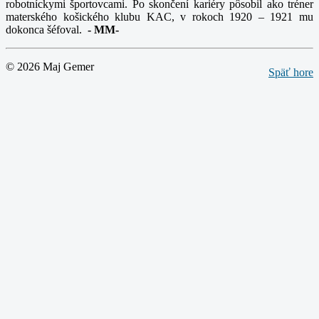
robotníckymi športovcami. Po skončení kariéry pôsobil ako tréner
materského košického klubu KAC, v rokoch 1920 – 1921 mu
dokonca šéfoval.
-
MM-
© 2026 Maj Gemer
Späť hore