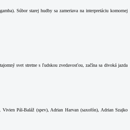
gamba). Súbor starej hudby sa zameriava na interpretáciu komornej
ajomný svet stretne s ľudskou zvedavosťou, začína sa divoká jazda
, Vivien Pál-Baláž (spev), Adrian Harvan (saxofón), Adrian Szajko