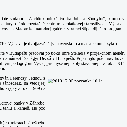
te slnkom – Architektonická tvorba Júliusa Sándyho“, ktorou si
ktúry a Dokumentačné centrum pamiatkovej starostlivosti. Výstava,
racovník Maďarskej národnej galérie, v rámci štipendijného programu
019. Výstava je dvojjazyčná (v slovenskom a maďarskom jazyku).
ite v Budapešti pracoval po boku Imre Steindla v projekčnom ateliéri
 na námestí Szilágyi Dezső v Budapešti. Popri tejto práci navrhoval
adnym pedagógom Vyššej priemyselnej školy stavebnej a v roku 1914
om.
stván Ferenczy. Jednou z
 Jánosdeák, na vtedajšej
ho krypty z roku 1909 na
verovej banky v Záhrebe,
ú tehlu a kameň, ale pod
ohých miestach dnešného