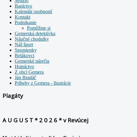
Seniori
Baníctvo
Kalendár osobností
Kontakt
Podnikanie
Pomôžme si
Gemerská detektívka
Náučné chodníky
Náš šport
Spomienky
Belákovci
Gemerské nárečia
Hutníctvo
Z obcí Gemera
Ján Bradáč
Príbehy z Gemera - Ilustrácie
Plagáty
A U G U S T * 2 0 2 6 * v Revúcej