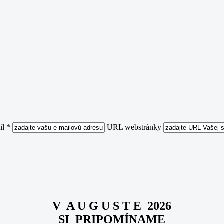
il *
URL webstránky
V A U G U S T E 2026
SI PRIPOMÍNAME