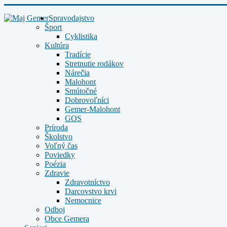
Spravodajstvo
Šport
Cyklistika
Kultúra
Tradície
Stretnutie rodákov
Nárečia
Malohont
Smútočné
Dobrovoľníci
Gemer-Malohont
GOS
Príroda
Školstvo
Voľný čas
Poviedky
Poézia
Zdravie
Zdravotníctvo
Darcovstvo krvi
Nemocnice
Odboj
Obce Gemera