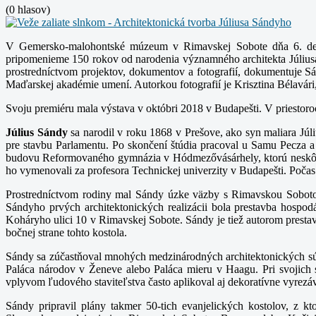
(0 hlasov)
V Gemersko-malohontské múzeum v Rimavskej Sobote dňa 6. decem
pripomenieme 150 rokov od narodenia významného architekta Július
prostredníctvom projektov, dokumentov a fotografií, dokumentuje Sá
Maďarskej akadémie umení. Autorkou fotografií je Krisztina Bélavár
Svoju premiéru mala výstava v októbri 2018 v Budapešti. V priesto
Július Sándy
sa narodil v roku 1868 v Prešove, ako syn maliara Júl
pre stavbu Parlamentu. Po skončení štúdia pracoval u Samu Pecza a 
budovu Reformovaného gymnázia v Hódmezővásárhely, ktorú neskôr n
ho vymenovali za profesora Technickej univerzity v Budapešti. Počas
Prostredníctvom rodiny mal Sándy úzke väzby s Rimavskou Sobotou.
Sándyho prvých architektonických realizácii bola prestavba hospod
Koháryho ulici 10 v Rimavskej Sobote. Sándy je tiež autorom prest
bočnej strane tohto kostola.
Sándy sa zúčastňoval mnohých medzinárodných architektonických sú
Paláca národov v Ženeve alebo Paláca mieru v Haagu. Pri svojich
vplyvom ľudového staviteľstva často aplikoval aj dekoratívne vyrezá
Sándy pripravil plány takmer 50-tich evanjelických kostolov, z