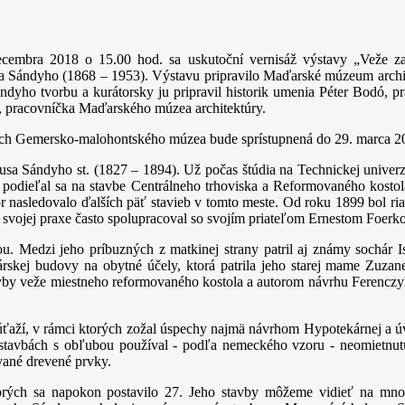
bra 2018 o 15.00 hod. sa uskutoční vernisáž výstavy „Veže zalia
a Sándyho (1868 – 1953). Výstavu pripravilo Maďarské múzeum archite
ndyho tvorbu a kurátorsky ju pripravil historik umenia Péter Bodó, p
i, pracovníčka Maďarského múzea architektúry.
roch Gemersko-malohontského múzea bude sprístupnená do 29. marca 2
iusa Sándyho st. (1827 – 1894). Už počas štúdia na Technickej univerz
podieľal sa na stavbe Centrálneho trhoviska a Reformovaného kostola
asledovalo ďalších päť stavieb v tomto meste. Od roku 1899 bol ri
 svojej praxe často spolupracoval so svojím priateľom Ernestom Foerk
 Medzi jeho príbuzných z matkinej strany patril aj známy sochár I
árskej budovy na obytné účely, ktorá patrila jeho starej mame Zuzane
avby veže miestneho reformovaného kostola a autorom návrhu Ferenczy
ťaží, v rámci ktorých zožal úspechy najmä návrhom Hypotekárnej a ú
 stavbách s obľubou používal - podľa nemeckého vzoru - neomietnut
vané drevené prvky.
 ktorých sa napokon postavilo 27. Jeho stavby môžeme vidieť na mn