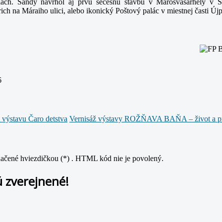
iach. Sándy navrhol aj prvú secesnú stavbu v Marosvásárhely v 
ch na Máraiho ulici, alebo ikonický Poštový palác v miestnej časti Újp
6
 výstavu Čaro detstva
Vernisáž výstavy ROŽŇAVA BAŇA – život a pr
značené hviezdičkou (*) . HTML kód nie je povolený.
 zverejnené!