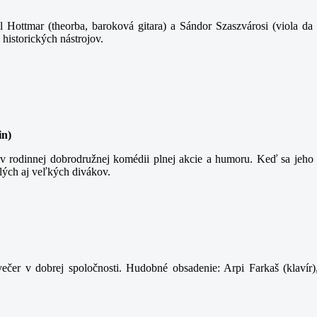
 Hottmar (theorba, baroková gitara) a Sándor Szaszvárosi (viola da 
 historických nástrojov.
in)
 rodinnej dobrodružnej komédii plnej akcie a humoru. Keď sa jeho t
lých aj veľkých divákov.
ečer v dobrej spoločnosti. Hudobné obsadenie: Arpi Farkaš (klavír)