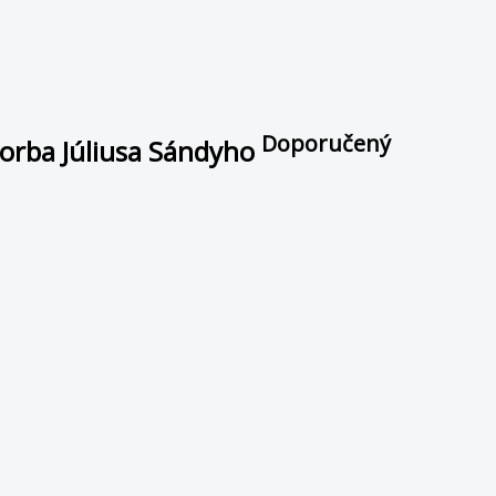
Doporučený
vorba Júliusa Sándyho