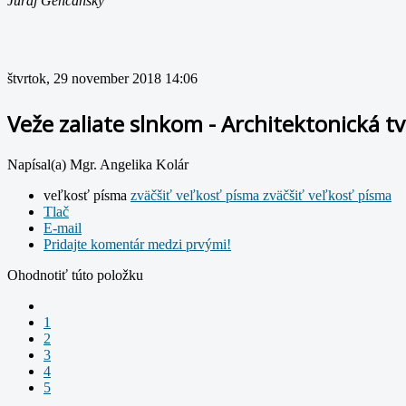
Juraj Genčanský
štvrtok, 29 november 2018 14:06
Veže zaliate slnkom - Architektonická t
Napísal(a) Mgr. Angelika Kolár
veľkosť písma
zväčšiť veľkosť písma
zväčšiť veľkosť písma
Tlač
E-mail
Pridajte komentár medzi prvými!
Ohodnotiť túto položku
1
2
3
4
5