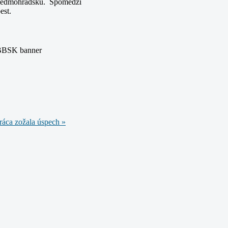
Sedmohradsku. Spomedzi
est.
áca zožala úspech »