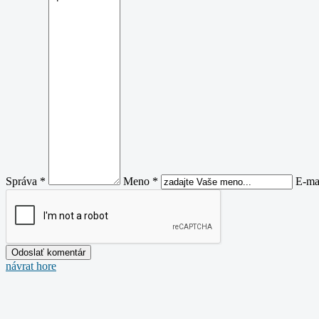
Správa *
Meno *
E-ma
návrat hore