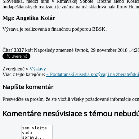
Slovenska, medzi nimi v Rimavskej Sobote, Brezne alebo Košic
budapeštianskych realizácií je známa najmä skladová hala firmy Heinri
Mgr. Angelika Kolár
Výstava je realizovaná s finančnou podporou BBSK.
Čítať
3337
krát
Naposledy zmenené štvrtok, 29 november 2018 14:2
Zverejnené v
Výstavy
Viac z tejto kategórie:
« Podtatranskí susedia pozývajú na zberateľskú
Napíšte komentár
Presvedčte sa prosím, že ste vložili všetky požadované informácie o
Komentáre nesúvisiace s témou nebudú