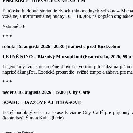
ENSEMBLE THESAURUS MUSICUM
Európske hudobné stretnutie dvoch mimoriadnych sólistov – Michal
vokálnej a inštrumentálnej hudby 16. – 18. stor. na kópiách originálov
Vstupné 5 €
* * *
sobota 15. augusta 2026 | 20.30 | námestie pred Rozkvetom
LETNÉ KINO – Bláznivý Marsupilami (Francúzsko, 2026, 99 m
Legendárny tvor s nekonečne dlhým chvostom prichádza na plátno v
naprieč džungľou. Exotické prostredie, svižné tempo a zábava pre ma
* * *
nedeľa 16. augusta 2026 | 19.00 | City Caffe
SOARÉ – JAZZOVÉ AJ TERASOVÉ
Letný hudobný večer na terase kaviarne City Caffé pre príjemný v
(kontrabas), Šimon Kulus (bicie).